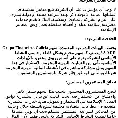
غياب الفلاتر الشرعية:
لا توجد أي مؤشرات على أن الشركة تتبع معايير إسلامية في
عملياتها المالية. لا يوجد ذكر لهيئة شرعية محلية أو دولية تشرف
على التزام الشركة بالمبادئ الإسلامية. البنك لا يقدم خدمات
مصرفية إسلامية بديلة أو أقسام منفصلة تعمل وفق المعايير
الإسلامية.
الخلاصة الشرعية:
بحسب الهيئات الشرعية المعتمدة، سهم Grupo Financiero Galicia
SA ADR يصنف كـ سهم محرم بشكل قاطع وحاسم. النشاط
الأساسي للشركة يقوم على أساس ربوي محض، والإيرادات
الأساسية تأتي من العمليات الربوية المحرمة. الاستثمار في هذا
السهم يمثل مشاركة مباشرة في الأنشطة المالية الربوية المحرمة
شرعًا، وبالتالي فهو غير جائز شرعًا للمستثمرين المسلمين.
نصائح للمستثمرين المسلمين:
يُنصح المستثمرون المسلمون بتجنب هذا السهم بشكل كامل
والامتناع عن الاستثمار فيه. يجب البحث عن بدائل استثمارية توافق
المبادئ الإسلامية في الاستثمار والتمويل. هناك خيارات استثمارية
متعددة في قطاعات اقتصادية مختلفة تتمتع بأنشطة حلال وخالية
من المحاذير الشرعية. المستثمر المسلم يجب أن يولي اهتمامًا
خاصًا لطبيعة النشاط الأساسي للشركة وليس فقط الأداء المالي،