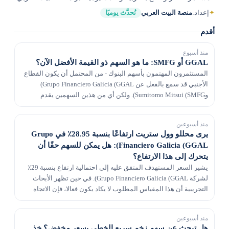
✦
إعداد:
منصة البيت العربي
تُحدَّث يوميًا
أقدم
منذ أسبوع
GGAL أو SMFG: ما هو السهم ذو القيمة الأفضل الآن؟
المستثمرون المهتمون بأسهم البنوك - من المحتمل أن يكون القطاع
الأجنبي قد سمع بالفعل عن Grupo Financiero Galicia (GGAL)
وSumitomo Mitsui (SMFG). ولكن أي من هذين السهمين يقدم
للمستثمرين فرصة قيمة أفضل في الوقت الحالي؟
منذ أسبوعين
يرى محللو وول ستريت ارتفاعًا بنسبة 28.95٪ في Grupo
Financiero Galicia (GGAL): هل يمكن للسهم حقًا أن
يتحرك إلى هذا الارتفاع؟
يشير السعر المستهدف المتفق عليه إلى احتمالية ارتفاع بنسبة 29٪
لشركة Grupo Financiero Galicia (GGAL). في حين تظهر الأبحاث
التجريبية أن هذا المقياس المطلوب لا يكاد يكون فعالا، فإن الاتجاه
التصاعدي في مراجعات تقديرات الأربا...
منذ أسبوعين
هل تبحث عن سهم زخم سريع الخطى بسعر مخفض؟ خذ