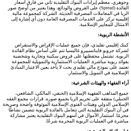
وجوهري. معظم إيرادات البنوك التقليدية تأتي من فارق أسعار
الفائدة (Spread) على القروض والودائع، وهذا يعتبر من أوضح صور
الربا في المعاملات المصرفية الحديثة. الشركة كمجموعة مالية
إقليمية تركز على الخدمات المصرفية العامة دون أي إشارة إلى
الامتثال للمعايير الإسلامية.
الأنشطة الربوية:
كبنك إقليمي تقليدي، فإن جميع عمليات الإقراض والاستقراض
لشركة جروبو فاينانسييرو غاليسيا تتم على أساس نظام الفائدة
الربوية. تشتمل محفظتها على قروض سكنية وتجارية وشخصية
بفوائد ربوية مباشرة. العمليات الاستثمارية والتمويلية للمجموعة
تعتمد على نموذج مالي تقليدي بحت لا يأخذ بعين الاعتبار المبادئ
الإسلامية في التمويل والاستثمار.
آراء الفقهاء والهيئات الشرعية:
جميع المذاهب الفقهية الإسلامية (الحنفي، المالكي، الشافعي،
الحنبلي) متفقة على تحريم الربا بجميع صوره. قرارات مجمع الفقه
الإسلامي الدولي وهيئات الفتوى الإسلامية الموثوقة واضحة وصريحة
في أن البنوك التقليدية التي تتعامل بالفائدة الربوية تتضمن نشاطًا
محرمًا. استثمار الأموال في أسهم البنوك التقليدية يعتبر مشاركة
مباشرة في العمليات الربوية المحرمة شرعًا.