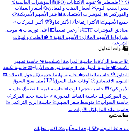
🇵🇸 فلسطين
🚀 تقويم الاكتتابات (IPO)
🌐 المؤشرات العالمية
🥇
سعر الذهب اليوم
🥇 أسعار الذهب والمعادن
💱 أسعار العملات
والفوركس
📅 المؤشرات الاقتصادية
📊 فلتر الأسهم الأمريكية
📋
جميع الأسهم
📈 الأكثر ارتفاعاً
⚡ الأكثر تداولاً
🏆 أكبر الشركات
🧺
صناديق المؤشرات ETF
💰 أرخص تقييماً
💵 أعلى توزيعات
🔥 موصى
بشرائها
🕌 الأسهم الحلال
✨ الأسهم النقية
👨‍🏫 العلماء والهيئات
الشرعية
🧮
أدوات التداول
›
🕌 حاسبة الزكاة
🕌 حاسبة المرابحة الإسلامية
🧼 حاسبة تطهير
الأسهم
🕊️ حاسبة المواريث
💵 حاسبة توزيعات الأرباح
⚖️ حاسبة تكلفة
التداول
🌴 حاسبة التقاعد
💼 حاسبة نهاية الخدمة
💱 محول العملات
📅
التقويم الاقتصادي
🕐 أوقات عمل السوق
🇺🇸 متى يفتح السوق
الأمريكي؟
🧮 حاسبة حجم اللوت
📊 حاسبة قيمة النقطة
💰 حاسبة
ربح الفوركس
📐 حاسبة النقاط المحورية
📏 حاسبة حجم المركز
🌙
حاسبة السواب
📈 متوسط سعر السهم
💹 حاسبة الربح التراكمي
📉
حاسبة عائد التداول
كل الأدوات ←
🧱
المجتمع
›
🧱 حائط المجتمع
🏆 لوحة المحلّلين
✍️ اكتب تحليلك