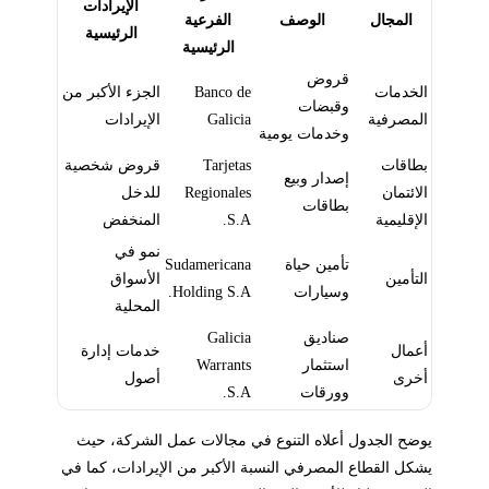
الإيرادات
المجال
الوصف
الفرعية
الرئيسية
الرئيسية
قروض
الخدمات
Banco de
الجزء الأكبر من
وقبضات
المصرفية
Galicia
الإيرادات
وخدمات يومية
بطاقات
Tarjetas
قروض شخصية
إصدار وبيع
الائتمان
Regionales
للدخل
بطاقات
الإقليمية
S.A.
المنخفض
نمو في
تأمين حياة
Sudamericana
التأمين
الأسواق
وسيارات
Holding S.A.
المحلية
صناديق
Galicia
أعمال
خدمات إدارة
استثمار
Warrants
أخرى
أصول
وورقات
S.A.
يوضح الجدول أعلاه التنوع في مجالات عمل الشركة، حيث
يشكل القطاع المصرفي النسبة الأكبر من الإيرادات، كما في