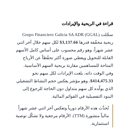
قراءة في الربحية والإيرادات
سجّلت Grupo Financiero Galicia SA ADR (GGAL)
ربحية مخفّفة قدرها
$3,137.66
لكل سهم خلال آخر اثني
عشر شهراً، وهو رقم محسوب على أساس كامل الأسهم
القابلة للتحويل ويعطي صورة أكثر تحفّظاً عن الأرباح
المتاحة للمساهمين مقارنة بربحية السهم الأساسية.
وفي الوقت ذاته، بلغت الإيرادات لكل سهم نحو
$414,475.33
، وهو مؤشر يعكس حجم النشاط التشغيلي
الذي يولّده كل سهم متداول دون الحاجة للرجوع إلى
البنود التفصيلية في القوائم المالية.
تُحدَّث هذه الأرقام دورياً وتعكس آخر اثني عشر شهراً
مالياً منشورة (TTM). الأرقام مرجعية ولا تشكّل توصية
استثمارية.