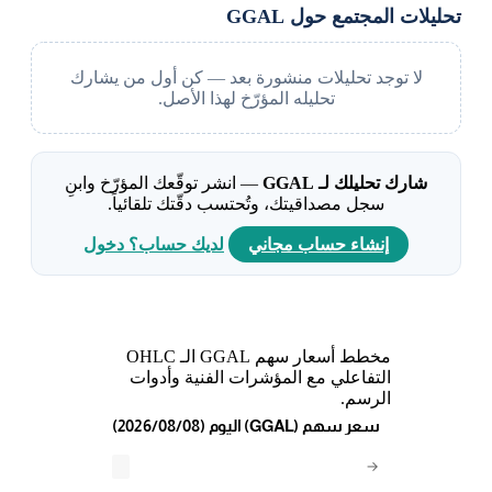
تحليلات المجتمع حول GGAL
لا توجد تحليلات منشورة بعد — كن أول من يشارك
تحليله المؤرّخ لهذا الأصل.
شارك تحليلك لـ GGAL
— انشر توقّعك المؤرّخ وابنِ
سجل مصداقيتك، وتُحتسب دقّتك تلقائياً.
إنشاء حساب مجاني
لديك حساب؟ دخول
مخطط أسعار سهم GGAL الـ OHLC
التفاعلي مع المؤشرات الفنية وأدوات
الرسم.
(2026/08/08) اليوم (GGAL) سعر سهم
→