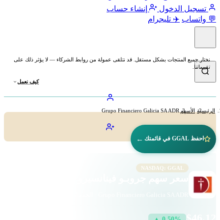
تسجيل الدخول
إنشاء حساب
💬 واتساب
✈️ تليجرام
نختار جميع المنتجات بشكل مستقل. قد نتلقى عمولة من روابط الشركاء — لا يؤثر ذلك على
تقييماتنا.
كيف نعمل
الرئيسية
الأسهم
Grupo Financiero Galicia SA ADR
←
احفظ GGAL في قائمتك
NASDAQ: GGAL
سعر سهم جروبـو فينانسيرو غاليسيا (GGAL)
Grupo Financiero Galicia SA ADR · الخدمات المالية · ناسداك
$46.12
▲ 0.50%