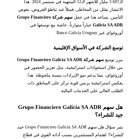
الـ3.607 مليار للأشهر الـ12 المنتهية في سبتمبر 2024. هذا
الانتشار يقلل من المخاطر، فمثلاً عند تباطؤ القروض، يعوض
التأمين. يساعد هذا في جعل
سهم شركة Grupo Financiero
Galicia SA ADR
خياراً متوازناً، خاصة مع توسعها في
أوروغواي عبر Banco Galicia Uruguay.
توسع الشركة في الأسواق الإقليمية
يبرز توسع
سهم شركة Grupo Financiero Galicia SA ADR
من خلال استحواذات استراتيجية، مثل تعزيز الحضور في
أوروغواي، مما يدعم نمو الإيرادات بنسبة ملحوظة. هذا
يعكس استراتيجية بزنس قوية تركز على المناطق ذات
الطلب العالي على الخدمات المالية.
هل سهم Grupo Financiero Galicia SA ADR
جيد للشراء؟
يثير سؤال
هل سهم Grupo Financiero Galicia SA ADR جيد
للشراء؟
اهتمام المستثمرين بسبب أدائه القوي في قطاع