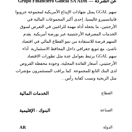
عن الشركة — Grupo Financiero Galicia SA ADR
سهم GGAL يمثل شهادات الإيداع الأمريكية لمجموعة جروبوا
فاينانسييرو غاليسيا، إحدى أكبر المجموعات المالية في
الأرجنتين، ما يجعله أداة مهمة للراغبين في التعرض لسوق
الخدمات المصرفية الأرجنتينية عبر بورصة أمريكية. يقدم
السهم فرصة للاستفادة من نمو القطاع المالي في اقتصاد
ناشئ، مع تنويع جغرافي داخل المحافظ الاستثمارية. أداء
سهم GGAL يرتبط بعوامل عدة مثل تطورات الاقتصاد
الأرجنتيني، أسعار الفائدة المحلية، وجودة محفظة القروض
لدى البنك التابع للمجموعة. كما يراقب المستثمرون مؤشرات
مثل الربحية ونسب كفاية رأس...
القطاع
الخدمات المالية
الصناعة
البنوك - الإقليمية
الدولة
AR