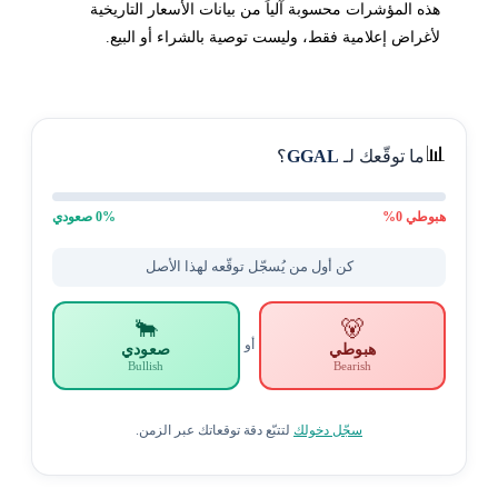
هذه المؤشرات محسوبة آلياً من بيانات الأسعار التاريخية
لأغراض إعلامية فقط، وليست توصية بالشراء أو البيع.
📊
ما توقّعك لـ
GGAL
؟
هبوطي
0
%
% صعودي
0
كن أول من يُسجّل توقّعه لهذا الأصل
🐂
🐻
أو
هبوطي
صعودي
Bullish
Bearish
سجّل دخولك
لتتبّع دقة توقعاتك عبر الزمن.