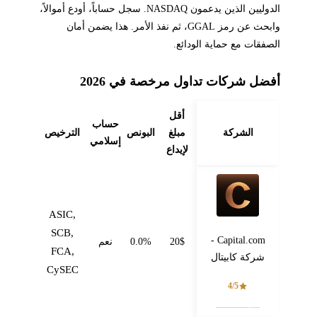
الدوليين الذين يدعمون NASDAQ. سجل حساباً، أودع أموالاً،
وابحث عن رمز GGAL، ثم نفذ الأمر. هذا يضمن أمان
الصفقات مع حماية الودائع.
أفضل شركات تداول مرخصة في 2026
أقل
حساب
الشركة
مبلغ
البونص
الترخيص
إسلامي
لإيداع
ASIC,
SCB,
Capital.com -
20$
0.0%
نعم
FCA,
شركة كابيتال
CySEC
4/5
فتح حساب