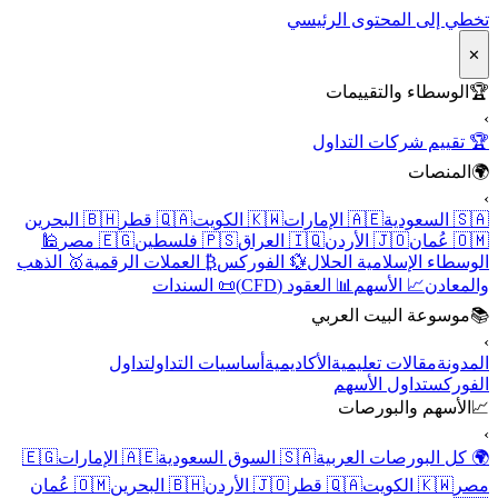
تخطي إلى المحتوى الرئيسي
✕
🏆
الوسطاء والتقييمات
›
🏆 تقييم شركات التداول
🌍
المنصات
›
🇸🇦 السعودية
🇦🇪 الإمارات
🇰🇼 الكويت
🇶🇦 قطر
🇧🇭 البحرين
🇴🇲 عُمان
🇯🇴 الأردن
🇮🇶 العراق
🇵🇸 فلسطين
🇪🇬 مصر
🕌
الوسطاء الإسلامية الحلال
💱 الفوركس
₿ العملات الرقمية
🥇 الذهب
والمعادن
📈 الأسهم
📊 العقود (CFD)
📜 السندات
📚
موسوعة البيت العربي
›
المدونة
مقالات تعليمية
الأكاديمية
أساسيات التداول
تداول
الفوركس
تداول الأسهم
📈
الأسهم والبورصات
›
🌍 كل البورصات العربية
🇸🇦 السوق السعودية
🇦🇪 الإمارات
🇪🇬
مصر
🇰🇼 الكويت
🇶🇦 قطر
🇯🇴 الأردن
🇧🇭 البحرين
🇴🇲 عُمان