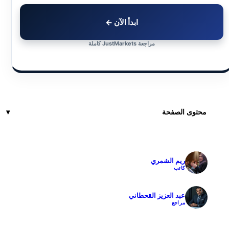
ابدأ الآن ←
مراجعة JustMarkets كاملة
محتوى الصفحة
ريم الشمري
✓
كاتب
عبد العزيز القحطاني
✓
مراجع