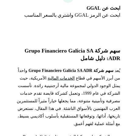
ابحث عن GGAL
ابحث عن الرمز GGAL واشتري بالسعر المناسب
سهم شركة Grupo Financiero Galicia SA
ADR: دليل شامل
يُعد
سهم شركة Grupo Financiero Galicia SA ADR
واحداً
من أبرز الأسهم في قطاع
الخدمات المالية
الأمريكية، حيث
يمثل الوجود الدولي لمجموعة مالية أرجنتينية رائدة. تأسست
الشركة في عام 1999، وتعمل كشركة قابضة تقدم خدمات
مصرفية وتأمينية متنوعة، مما يجعلها خياراً مثيراً للمستثمرين
العرب المهتمين بالأسواق الناشئة. في هذا المقال، نستعرض
تاريخها، أدائها، وتوقعاتها المستقبلية بأسلوب أكاديمي بسيط،
مع أمثلة عملية لفهم أعمق.