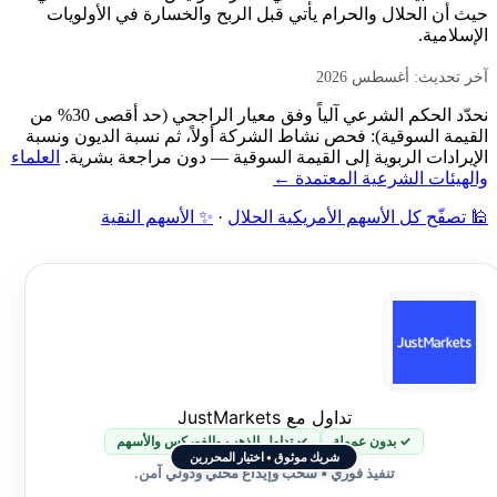
حيث أن الحلال والحرام يأتي قبل الربح والخسارة في الأولويات
الإسلامية.
آخر تحديث: أغسطس 2026
نحدّد الحكم الشرعي آلياً وفق معيار الراجحي (حد أقصى 30% من
القيمة السوقية): فحص نشاط الشركة أولاً، ثم نسبة الديون ونسبة
الإيرادات الربوية إلى القيمة السوقية — دون مراجعة بشرية.
العلماء
والهيئات الشرعية المعتمدة ←
🕌 تصفّح كل الأسهم الأمريكية الحلال
·
✨ الأسهم النقية
تداول مع JustMarkets
✓ بدون عمولة
✓ تداول الذهب والفوركس والأسهم
شريك موثوق • اختيار المحررين
تنفيذ فوري • سحب وإيداع محلي ودولي آمن.