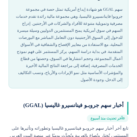
سهم GGAL هو شهادة إيداع أمريكية تمثل حصة في مجموعة
جروبوا فاينانسييرو غاليسيا، وهي مجموعة مالية رائدة تقدم خدمات
مصرفية وتمويلية متنوعة للأفراد والشركات في الأرجنتين. إدراج
السهم في سوق أمريكية يمنح المستثمرين الدوليين وسيلة ميسرة
للدخول إلى السوق الأرجنتينية دون التعامل المباشر مع البورصات
المحلية، مع الاستفادة من معايير الإفصاح والشفافية في الأسواق
المتقدمة. في بداية دراسة السهم، يركز المستثمر على فهم نموذج
أعمال المجموعة، وحجم انتشارها في السوق، وحصتها من قطاع
الخدمات المصرفية، إضافة إلى مراجعة النتائج المالية الأخيرة
والمؤشرات الأساسية مثل نمو الإيرادات والأرباح، ونسب التكاليف
إلى الدخل، وجودة الأصول.
أخبار سهم جروبـو فينانسيرو غاليسيا (GGAL)
آخر تحديث منذ أسبوع
تابع آخر أخبار سهم جروبـو فينانسيرو غاليسيا وتطوراته وتأثيرها على
المستثمر، تُختار وتُصاغ بالعربية وتُحدَّث يوميًا عبر منصة البيت العربي.