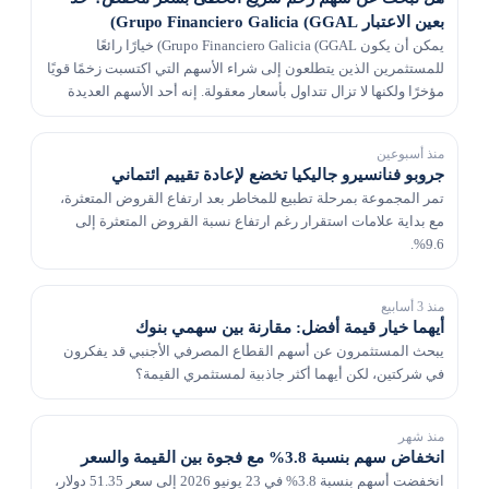
بعين الاعتبار Grupo Financiero Galicia (GGAL)
يمكن أن يكون Grupo Financiero Galicia (GGAL) خيارًا رائعًا
للمستثمرين الذين يتطلعون إلى شراء الأسهم التي اكتسبت زخمًا قويًا
مؤخرًا ولكنها لا تزال تتداول بأسعار معقولة. إنه أحد الأسهم العديدة
التي نجحت في الوصول إلى شاشة...
منذ أسبوعين
جروبو فنانسيرو جاليكيا تخضع لإعادة تقييم ائتماني
تمر المجموعة بمرحلة تطبيع للمخاطر بعد ارتفاع القروض المتعثرة،
مع بداية علامات استقرار رغم ارتفاع نسبة القروض المتعثرة إلى
9.6%.
منذ 3 أسابيع
أيهما خيار قيمة أفضل: مقارنة بين سهمي بنوك
يبحث المستثمرون عن أسهم القطاع المصرفي الأجنبي قد يفكرون
في شركتين، لكن أيهما أكثر جاذبية لمستثمري القيمة؟
منذ شهر
انخفاض سهم بنسبة 3.8% مع فجوة بين القيمة والسعر
انخفضت أسهم بنسبة 3.8% في 23 يونيو 2026 إلى سعر 51.35 دولار،