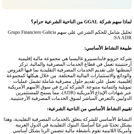
تداول بمسؤولية. رأس مالك معرّض للخطر.
لماذا سهم شركة GGAL من الناحية الشرعية حرام؟
تحليل شامل للحكم الشرعي على سهم Grupo Financiero Galicia
SA ADR:
طبيعة النشاط الأساسي:
شركة جروبو فاينانسييرو غاليسيا هي مجموعة مالية إقليمية
أرجنتينية تعمل في قطاع الخدمات المصرفية والمالية. تركز
أنشطتها على تقديم الخدمات المصرفية التقليدية بما فيها القروض
والودائع والاستثمارات المالية المختلفة. من خلال هيكلها كمجموعة
إقليمية، تعمل على تقديم حلول مصرفية شاملة تشمل عمليات
تمويلية وائتمانية متنوعة. الشركة تُدرج في سوق الأسهم الأمريكية
عبر شهادات الإيداع الأمريكية (ADR)، مما يسمح للمستثمرين
الدوليين بالتعرض المباشر لسوق الخدمات المصرفية الأرجنتينية.
تقييم النشاط الأساسي من الناحية الشرعية:
النشاط الأساسي للشركة يتعلق بالخدمات المصرفية التقليدية، وهذا
يشكل تحديًا شرعيًا أساسيًا. البنوك التقليدية في الدول الغربية
وأمريكا اللاتينية تقوم بأنشطة مالية تتضمن الربا بشكل أساسي