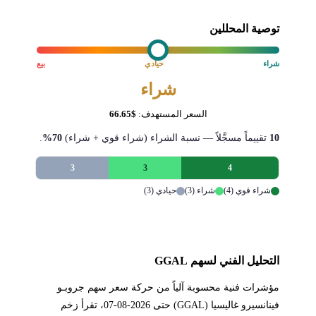
توصية المحللين
شراء
حيادي
بيع
شراء
السعر المستهدف:
$66.65
10
تقييماً مسجَّلاً — نسبة الشراء (شراء قوي + شراء)
70%
.
3
3
4
شراء قوي (4)
شراء (3)
حيادي (3)
التحليل الفني لسهم GGAL
مؤشرات فنية محسوبة آلياً من حركة سعر سهم جروبـو
فينانسيرو غاليسيا (GGAL) حتى 2026-08-07، تقرأ زخم