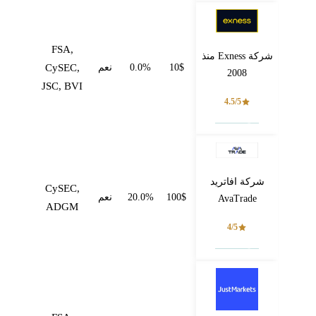
FSA,
شركة Exness منذ
10$
0.0%
نعم
CySEC,
2008
JSC, BVI
4.5/5
فتح حساب
شركة افاتريد
CySEC,
100$
20.0%
نعم
AvaTrade
ADGM
4/5
فتح حساب