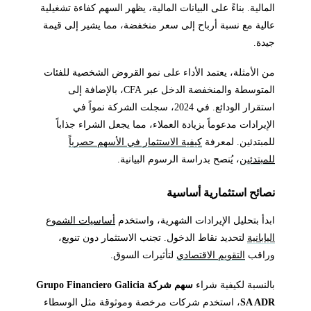
المالية. بناءً على البيانات المالية، يظهر السهم كفاءة تشغيلية
عالية مع نسبة أرباح إلى سعر منخفضة، مما يشير إلى قيمة
جيدة.
من الأمثلة، يعتمد الأداء على نمو القروض الشخصية للفئات
المتوسطة والمنخفضة الدخل عبر CFA، بالإضافة إلى
استقرار الودائع. في 2024، سجلت الشركة نمواً في
الإيرادات مدعوماً بزيادة العملاء، مما يجعل الشراء جذاباً
للمبتدئين. لمعرفة
كيفية الاستثمار في الأسهم حصرياً
للمبتدئين
، يُنصح بدراسة الرسوم البيانية.
نصائح استثمارية أساسية
ابدأ بتحليل الإيرادات الشهرية، واستخدم
أساسيات الشموع
اليابانية
لتحديد نقاط الدخول. تجنب الاستثمار دون تنويع،
وراقب
التقويم الاقتصادي
لتأثيرات السوق.
بالنسبة لكيفية شراء
سهم شركة Grupo Financiero Galicia
SA ADR
، استخدم شركات مرخصة وموثوقة مثل الوسطاء