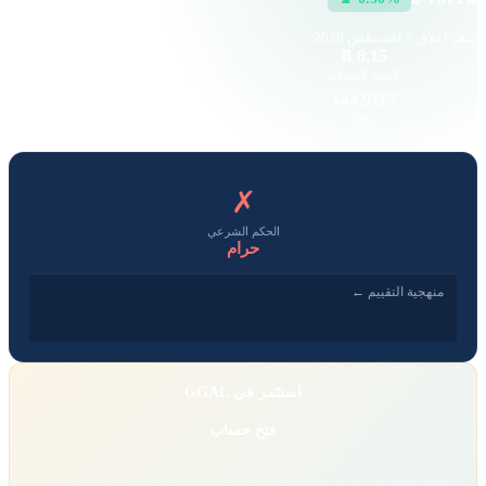
سعر إغلاق
7 أغسطس 2026
33.71 K
8.15 B
القيمة السوقية
حجم التداول
0.95
144.9117
EPS
P/E
✗
الحكم الشرعي
حرام
منهجية التقييم ←
استثمر في GGAL
فتح حساب