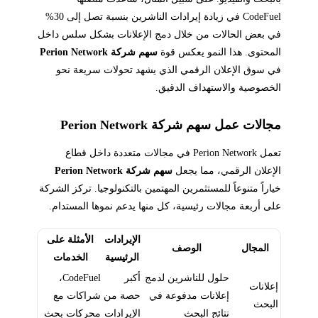
CodeFuel في زيادة إيرادات الناشرين بنسبة تصل إلى 30%
في بعض الحالات من خلال دمج الإعلانات بشكل سلس داخل
المحتوى. هذا النمو يعكس قوة
سهم شركة Perion Network
في سوق الإعلان الرقمي الذي يشهد تحولات سريعة نحو
الخصوصية والاستهداف الدقيق.
مجالات عمل سهم شركة Perion Network
تعمل Perion Network في مجالات متعددة داخل قطاع
الإعلان الرقمي، مما يجعل
سهم شركة Perion Network
خياراً متنوعاً للمستثمرين المهتمين بالتكنولوجيا. تركز الشركة
على أربعة مجالات رئيسية، كل منها يدعم نموها المستدام.
الإيرادات
الأمثلة على
المجال
الوصف
الرئيسية
الخدمات
حلول للناشرين لدمج
أكبر
CodeFuel،
إعلانات
إعلانات مدفوعة في
حصة من
شراكات مع
البحث
نتائج البحث
الإيرادات
محركات بحث