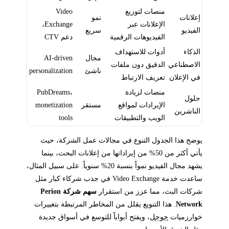
منصات لتوزيع
Video
إعلانات
نمو
الإعلانات عبر
Exchange،
الفيديو
سريع
الفيديوهات الرقمية
دعم CTV
الذكاء
أدوات للاستهداف
مجال
AI-driven
الاصطناعي
الدقيق دون ملفات
ناشئ
personalization
في الإعلان
تعريف الارتباط
منصات لزيادة
PubDreams،
حلول
الإيرادات لمواقع
مستقر
monetization
الناشرين
الويب والتطبيقات
tools
يوضح هذا الجدول التنوع في مجالات عمل الشركة، حيث
يأتي أكثر من 50% من إيراداتها من إعلانات البحث، بينما
يشهد مجال الفيديو نمواً بنسبة 20% سنوياً. على سبيل المثال،
ساعدت خدمة Video Exchange في جذب شركاء كبار مثل
شركات البث، مما عزز من استقرار
سهم شركة Perion
Network
. هذا التنويع يقلل من المخاطر المرتبطة بتغييرات
خوارزميات
جوجل
، ويفتح أبواباً للتوسع في أسواق جديدة