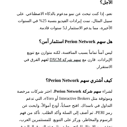
الأجل؟
نعم، إذا كنت تبحث عن نمو مدعوم بالذكاء الاصطناعي. على
سبيل المثال، نمت إيرادات الفيديو بنسبة 25% في السنوات
الأخيرة، مما يدعم الاستثمار لـ5 سنوات قادمة.
هل سهم Perion Network استثمار آمن؟
ليس آمناً تماماً بسبب المنافسة، لكنه متوازن مع تنويع
الإيرادات. قارن مع
سهم شركة DXCM
لفهم الفرق في
الاستقرار.
كيف أشتري سهم Perion Network؟
لشراء
سهم شركة Perion Network
، اختر شركات مرخصة
وموثوقة مثل Interactive Brokers أو eToro، التي تدعم
التداول في ناسداك. افتح حساباً، أودع أموالاً، وابحث عن
رمز PERI، ثم أضف إلى السلة وأكد الطلب. تأكد من فهم
الرسوم والمخاطر، وركز على التنويع. للمستثمرين العرب،
تحقق من الامتثال للوائح محلية مثل هيئة السوق المالية في