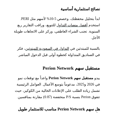
نصائح استثمارية أساسية
ابدأ بتحليل محفظتك، وخصص 5-10% لأسهم مثل PERI.
استخدم
أفضل منصات التداول
للتنويع، وراقب التقارير ربع
السنوية. تجنب الشراء العاطفي، وركز على الاتجاهات طويلة
الأجل.
بالنسبة للمبتدئين في
التداول في السعودية للمبتدئين
، فكر
في الصناديق المتداولة كخطوة أولى قبل الدخول المباشر.
مستقبل سهم Perion Network
يبدو
مستقبل سهم Perion Network
واعداً مع توقعات نمو
في 2026 و2025، مدعوماً بتوسع الأعمال. العوامل الرئيسية
تشمل زيادة الطلب على الإعلانات الخالية من الكوكيز، حيث
تتفوق Perion بنسبة P/S منخفضة (0.87) مقارنة بمنافسين.
هل سهم Perion Network مناسب للاستثمار طويل