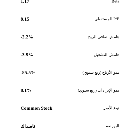
1.17
Beta
P/E المستقبلي
8.15
هامش صافي الربح
-2.2%
هامش التشغيل
-3.9%
نمو الأرباح (ربع سنوي)
-85.5%
نمو الإيرادات (ربع سنوي)
8.1%
نوع الأصل
Common Stock
البورصة
ناسداك