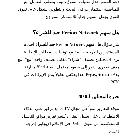
دعم السهم خلال تقلبات السوق، بينما يتطلب التعامل مع
المنافسة استثمارات في البحث والتطوير. بشكل عام، تفوق
القوى يجعل السهم جذاباً للاستثمار المتوازن.
هل سهم Perion Network جيد للشراء؟
يثير سؤال
هل سهم Perion Network جيد للشراء
اهتمام
المستثمرين العرب، خاصة مع توقعات المحللين الإيجابية.
يرى 4 محللين تصنيف "شراء" مقابل تصنيف واحد "بيع"، مع
هدف سعري يشير إلى صعود محتمل بنسبة 44% مقارنة
بـPegasystems (5%). هذا يعكس تفاؤلاً بنمو الإيرادات في
2026.
نظرة المحللين لـ2026
تتوقع التقارير نمواً في مجال CTV، مع تركيز على الذكاء
الاصطناعي. على سبيل المثال، يُشير تقرير مواقع التحليل
المتخصّصة إلى تفوق Perion في الإعلام الإيجابي (درجة
1.71).