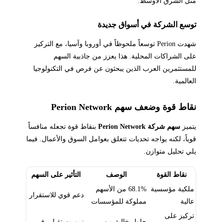
مثل الشرق الأوسط.
توسع الشركة في أسواق جديدة
شهدت Perion توسعاً ملحوظاً في أوروبا وآسيا، مع التركيز
على الشراكات المحلية. هذا يعزز من جاذبية السهم
للمستثمرين العرب الذين يبحثون عن فرص في التكنولوجيا
العالمية.
نقاط قوة وضعف سهم Perion Network
يتميز
سهم شركة Perion Network
بنقاط قوة تجعله منافساً
قوياً، لكنه يواجه تحديات تتعلق بعوامل السوق والأعمال. فيما
يلي تحليل متوازن.
نقاط القوة
الوصف
التأثير على السهم
ملكية مؤسسية
68.1% من الأسهم
دعم قوي للاستقرار
عالية
مملوكة للمؤسسات
تركيز على
حلول خالية من
نمو مستقبلي في