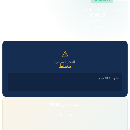
سعر إغلاق
6 أغسطس 2026
10.95 K
389.28 M
القيمة السوقية
حجم التداول
-0.27
—
EPS
P/E
⚠
الحكم الشرعي
مختلط
منهجية التقييم ←
استثمر في PERI
فتح حساب