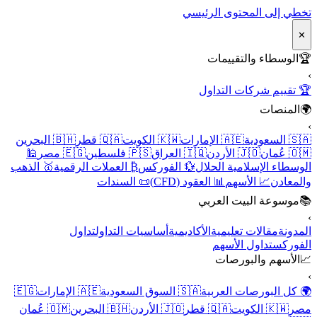
تخطي إلى المحتوى الرئيسي
✕
🏆
الوسطاء والتقييمات
›
🏆 تقييم شركات التداول
🌍
المنصات
›
🇸🇦 السعودية
🇦🇪 الإمارات
🇰🇼 الكويت
🇶🇦 قطر
🇧🇭 البحرين
🇴🇲 عُمان
🇯🇴 الأردن
🇮🇶 العراق
🇵🇸 فلسطين
🇪🇬 مصر
🕌
الوسطاء الإسلامية الحلال
💱 الفوركس
₿ العملات الرقمية
🥇 الذهب
والمعادن
📈 الأسهم
📊 العقود (CFD)
📜 السندات
📚
موسوعة البيت العربي
›
المدونة
مقالات تعليمية
الأكاديمية
أساسيات التداول
تداول
الفوركس
تداول الأسهم
📈
الأسهم والبورصات
›
🌍 كل البورصات العربية
🇸🇦 السوق السعودية
🇦🇪 الإمارات
🇪🇬
مصر
🇰🇼 الكويت
🇶🇦 قطر
🇯🇴 الأردن
🇧🇭 البحرين
🇴🇲 عُمان