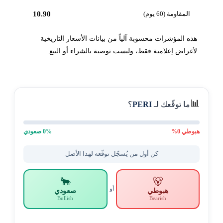
المقاومة (60 يوم)
10.90
هذه المؤشرات محسوبة آلياً من بيانات الأسعار التاريخية
لأغراض إعلامية فقط، وليست توصية بالشراء أو البيع.
📊
ما توقّعك لـ
PERI
؟
هبوطي
0
%
% صعودي
0
كن أول من يُسجّل توقّعه لهذا الأصل
🐂
🐻
أو
هبوطي
صعودي
Bullish
Bearish