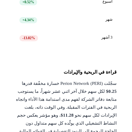
أسبوع
+0.52%
شهر
+4.34%
3 أشهر
-13.02%
قراءة في الربحية والإيرادات
سجّلت Perion Network (PERI) خسارة مخفّفة قدرها
$0.25
لكل سهم خلال آخر اثني عشر شهراً، ما يستوجب
متابعة دفاتر الشركة لفهم مدى استدامة هذا الأداء واتجاه
الربحية في الفترات المقبلة. وفي الوقت ذاته، بلغت
الإيرادات لكل سهم نحو
$11.28
، وهو مؤشر يعكس حجم
النشاط التشغيلي الذي يولّده كل سهم متداول دون
الحاجة للرجوع إلى البنود التفصيلية في القوائم المالية.