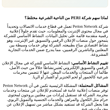
تداول بمسؤولية. رأس مالك معرّض للخطر.
لماذا سهم شركة PERI من الناحية الشرعية مختلط؟
شركة Perion Network تعمل في قطاع خدمات الاتصالات وتحديداً
في مجال محتوى الإنترنت والمعلومات، حيث تقدم حلولاً إعلانية
رقمية متقدمة قائمة على تحليل البيانات. النشاط الأساسي للشركة
يتمحور حول منصات الإعلان الرقمي والتسويق عبر الإنترنت، وهو
نشاط اقتصادي مباح بطبيعته. الشركة توفر خدمات وسيطة بين
المعلنين والناشرين الرقميين، مما يندرج ضمن الخدمات التجارية
المشروعة.
تقييم النشاط الأساسي:
النشاط الأساسي للشركة في مجال الإعلان
الرقمي والتسويق الإلكتروني يُعتبر نشاطاً حلالاً من حيث الأصل،
طالما أن المنتجات والخدمات المعلَّن عنها لا تتضمن محرمات
شرعية كالخمور أو لحم الخنزير أو القمار أو الربا.
المشاكل المحتملة:
المشكلة الرئيسية تكمن في أن Perion Network
توفر منصات إعلانية عامة قد تُستخدم للإعلان عن منتجات وخدمات
محرمة. الشركة قد تستقبل إيرادات من معلنين يروجون لمحتوى
حرام مثل الكحول والمراهن والخدمات الجنسية والتمويل الربوي.
هذا يجعل الشركة قد تستفيد بشكل مباشر من تسهيل الإعلان عن
محرمات شرعية.