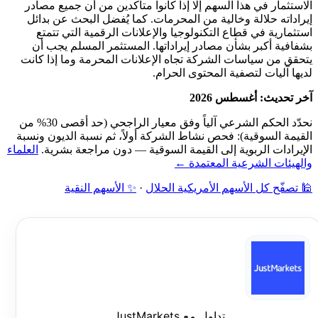
الاستثمار في هذا السهم إلا إذا كانوا متأكدين من أن جميع مصادر
إيراداته حلالة وخالية من المحرمات. كما يُفضل البحث عن بدائل
استثمارية في قطاع التكنولوجيا والإعلانات الرقمية التي تتمتع
بشفافية أكبر بشأن مصادر إيراداتها. المستثمر المسلم يجب أن
يتحقق من سياسات الشركة تجاه الإعلانات المحرمة وما إذا كانت
لديها آليات لتصفية المحتوى الحرام.
آخر تحديث: أغسطس 2026
نحدّد الحكم الشرعي آلياً وفق معيار الراجحي (حد أقصى 30% من
القيمة السوقية): فحص نشاط الشركة أولاً، ثم نسبة الديون ونسبة
الإيرادات الربوية إلى القيمة السوقية — دون مراجعة بشرية.
العلماء
والهيئات الشرعية المعتمدة ←
🕌 تصفّح كل الأسهم الأمريكية الحلال
·
✨ الأسهم النقية
تداول مع JustMarkets