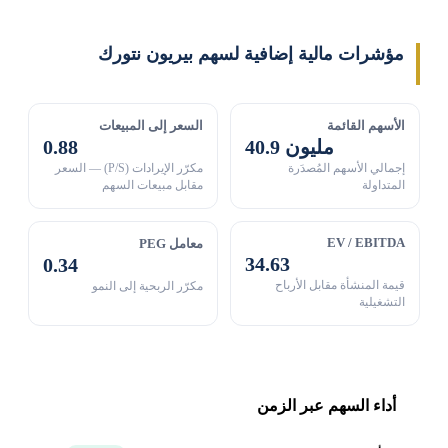
مؤشرات مالية إضافية لسهم بيريون نتورك
الأسهم القائمة
السعر إلى المبيعات
40.9 مليون
0.88
إجمالي الأسهم المُصدَرة
مكرّر الإيرادات (P/S) — السعر
المتداولة
مقابل مبيعات السهم
EV / EBITDA
معامل PEG
34.63
0.34
قيمة المنشأة مقابل الأرباح
مكرّر الربحية إلى النمو
التشغيلية
أداء السهم عبر الزمن