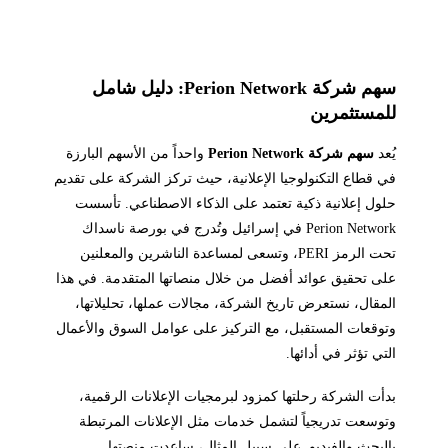
سهم شركة Perion Network: دليل شامل
للمستثمرين
يُعد
سهم شركة Perion Network
واحداً من الأسهم البارزة
في قطاع التكنولوجيا الإعلانية، حيث تركز الشركة على تقديم
حلول إعلانية ذكية تعتمد على الذكاء الاصطناعي. تأسست
Perion Network في إسرائيل وتُدرج في بورصة ناسداك
تحت الرمز PERI، وتسعى لمساعدة الناشرين والمعلنين
على تحقيق عوائد أفضل من خلال منصاتها المتقدمة. في هذا
المقال، نستعرض تاريخ الشركة، مجالات عملها، تحليلاتها،
وتوقعات المستقبل، مع التركيز على عوامل السوق والأعمال
التي تؤثر في أدائها.
بدأت الشركة رحلتها كمزود لبرمجيات الإعلانات الرقمية،
وتوسعت تدريجياً لتشمل خدمات مثل الإعلانات المرتبطة
بالبحث والفيديو. على سبيل المثال، ساعدت منصتها