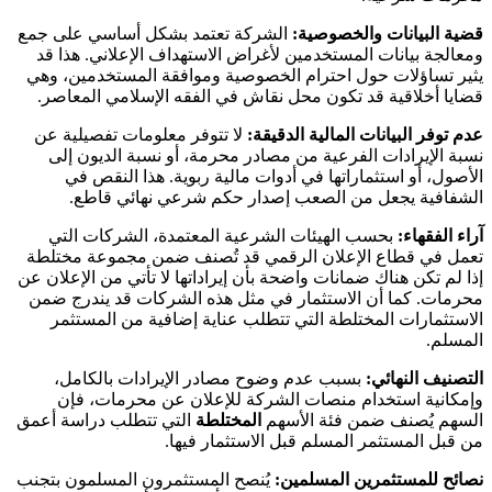
قضية البيانات والخصوصية:
الشركة تعتمد بشكل أساسي على جمع
ومعالجة بيانات المستخدمين لأغراض الاستهداف الإعلاني. هذا قد
يثير تساؤلات حول احترام الخصوصية وموافقة المستخدمين، وهي
قضايا أخلاقية قد تكون محل نقاش في الفقه الإسلامي المعاصر.
عدم توفر البيانات المالية الدقيقة:
لا تتوفر معلومات تفصيلية عن
نسبة الإيرادات الفرعية من مصادر محرمة، أو نسبة الديون إلى
الأصول، أو استثماراتها في أدوات مالية ربوية. هذا النقص في
الشفافية يجعل من الصعب إصدار حكم شرعي نهائي قاطع.
آراء الفقهاء:
بحسب الهيئات الشرعية المعتمدة، الشركات التي
تعمل في قطاع الإعلان الرقمي قد تُصنف ضمن مجموعة مختلطة
إذا لم تكن هناك ضمانات واضحة بأن إيراداتها لا تأتي من الإعلان عن
محرمات. كما أن الاستثمار في مثل هذه الشركات قد يندرج ضمن
الاستثمارات المختلطة التي تتطلب عناية إضافية من المستثمر
المسلم.
التصنيف النهائي:
بسبب عدم وضوح مصادر الإيرادات بالكامل،
وإمكانية استخدام منصات الشركة للإعلان عن محرمات، فإن
السهم يُصنف ضمن فئة الأسهم
المختلطة
التي تتطلب دراسة أعمق
من قبل المستثمر المسلم قبل الاستثمار فيها.
نصائح للمستثمرين المسلمين:
يُنصح المستثمرون المسلمون بتجنب