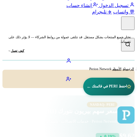
تسجيل الدخول
إنشاء حساب
💬 واتساب
✈️ تليجرام
نختار جميع المنتجات بشكل مستقل. قد نتلقى عمولة من روابط الشركاء — لا يؤثر ذلك على
تقييماتنا.
كيف نعمل
الرئيسية
الأسهم
Perion Network
←
احفظ PERI في قائمتك
NASDAQ: PERI
سعر سهم بيريون نتورك (PERI)
Perion Network · خدمات الاتصالات · ناسداك
$9.62
▲ 0.19%