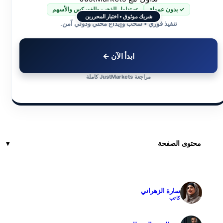
✓ بدون عمولة
✓ تداول الذهب والفوركس والأسهم
شريك موثوق • اختيار المحررين
تنفيذ فوري • سحب وإيداع محلي ودولي آمن.
ابدأ الآن ←
مراجعة JustMarkets كاملة
محتوى الصفحة
سارة الزهراني
✓
كاتب