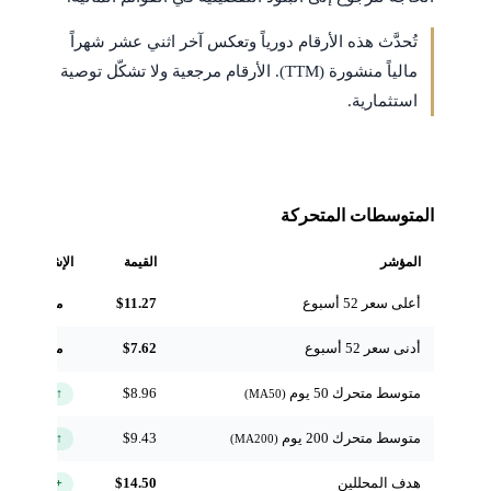
تُحدَّث هذه الأرقام دورياً وتعكس آخر اثني عشر شهراً
مالياً منشورة (TTM). الأرقام مرجعية ولا تشكّل توصية
استثمارية.
المتوسطات المتحركة
المؤشر
القيمة
الإشارة
أعلى سعر 52 أسبوع
$11.27
مرجعي
أدنى سعر 52 أسبوع
$7.62
مرجعي
متوسط متحرك 50 يوم
$8.96
↑ فوق
(MA50)
متوسط متحرك 200 يوم
$9.43
↑ فوق
(MA200)
هدف المحللين
$14.50
+50.7%