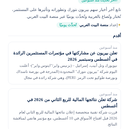
آخر تحديث منذ أسبوعين
تابع آخر أخبار سهم بيريون نتورك وتطوراته وتأثيرها على المستثمر،
تُختار وتُصاغ بالعربية وتُحدَّث يوميًا عبر منصة البيت العربي.
✦
إعداد:
منصة البيت العربي
تُحدَّث يوميًا
أقدم
منذ أسبوعين
تعلن بيريون عن مشاركتها في مؤتمرات المستثمرين الرائدة
في أغسطس وسبتمبر 2026
نيويورك وتل أبيب، إسرائيل – (بزنيس واير/"ايتوس واير")- أعلنت
اليوم شركة "بيريون نتورك" المحدودة (المدرجة في بورصة ناسداك
وبورصة طوكيو تحت الرمز: PERI)، وهي شركة رائدة في مجال
التكنولوجيا المتقدمة تعمل على حل تعقيدات الإع...
منذ أسبوعين
شركة تعلن نتائجها المالية للربع الثاني من 2026 في
أغسطس
قررت شركة تقنية متخصصة إعلان نتائجها المالية للربع الثاني لعام
2026 قبل افتتاح الأسواق في 10 أغسطس، مع مؤتمر هاتفي لمناقشة
النتائج.