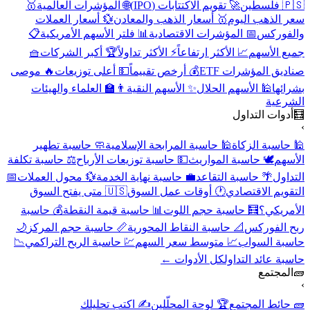
🇵🇸 فلسطين
🚀 تقويم الاكتتابات (IPO)
🌐 المؤشرات العالمية
🥇
سعر الذهب اليوم
🥇 أسعار الذهب والمعادن
💱 أسعار العملات
والفوركس
📅 المؤشرات الاقتصادية
📊 فلتر الأسهم الأمريكية
📋
جميع الأسهم
📈 الأكثر ارتفاعاً
⚡ الأكثر تداولاً
🏆 أكبر الشركات
🧺
صناديق المؤشرات ETF
💰 أرخص تقييماً
💵 أعلى توزيعات
🔥 موصى
بشرائها
🕌 الأسهم الحلال
✨ الأسهم النقية
👨‍🏫 العلماء والهيئات
الشرعية
🧮
أدوات التداول
›
🕌 حاسبة الزكاة
🕌 حاسبة المرابحة الإسلامية
🧼 حاسبة تطهير
الأسهم
🕊️ حاسبة المواريث
💵 حاسبة توزيعات الأرباح
⚖️ حاسبة تكلفة
التداول
🌴 حاسبة التقاعد
💼 حاسبة نهاية الخدمة
💱 محول العملات
📅
التقويم الاقتصادي
🕐 أوقات عمل السوق
🇺🇸 متى يفتح السوق
الأمريكي؟
🧮 حاسبة حجم اللوت
📊 حاسبة قيمة النقطة
💰 حاسبة
ربح الفوركس
📐 حاسبة النقاط المحورية
📏 حاسبة حجم المركز
🌙
حاسبة السواب
📈 متوسط سعر السهم
💹 حاسبة الربح التراكمي
📉
حاسبة عائد التداول
كل الأدوات ←
🧱
المجتمع
›
🧱 حائط المجتمع
🏆 لوحة المحلّلين
✍️ اكتب تحليلك