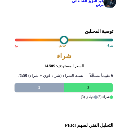
عبد العزيز القحطاني
✓
مراجع
توصية المحللين
شراء
حيادي
بيع
شراء
السعر المستهدف:
$14.50
6
تقييماً مسجَّلاً — نسبة الشراء (شراء قوي + شراء)
50%
.
3
3
شراء (3)
حيادي (3)
التحليل الفني لسهم PERI