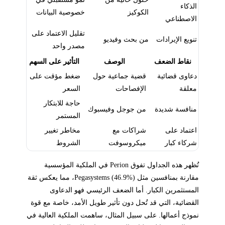
الذكاء
الكوكيز
خصوصية البيانات
الاصطناعي
تقليل الاعتماد على
تنويع الإيرادات
من بحث وفيديو
مصدر واحد
نقاط الضعف
الوصف
التأثير على السهم
دعاوى قضائية
قضية جماعية حول
ضغط مؤقت على
معلقة
الإفصاحات
السعر
حاجة للابتكار
منافسة شديدة
من جوجل وفيسبوك
المستمر
اعتماد على
شراكات مع
مخاطر تغيير
شركاء كبار
ميكروسوفت
الشروط
تُظهر هذه الجداول تفوق Perion في الملكية المؤسسية
مقارنة بمنافسين مثل Pegasystems (46.9%)، مما يعكس ثقة
المستثمرين الكبار. أما الضعف الرئيسي فهو الدعاوى
القضائية، التي قد تُحل دون تأثير طويل الأمد، خاصة مع قوة
نموذج أعمالها. على سبيل المثال، ساهمت الملكية العالية في