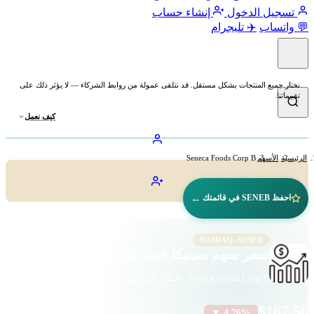
تسجيل الدخول
إنشاء حساب
💬 واتساب
✈️ تليجرام
نختار جميع المنتجات بشكل مستقل. قد نتلقى عمولة من روابط الشركاء — لا يؤثر ذلك على
تقييماتنا.
كيف نعمل
الرئيسية
الأسهم
Seneca Foods Corp B
←
احفظ SENEB في قائمتك
NASDAQ: SENEB
سعر سهم سينيكا فودز (SENEB)
Seneca Foods Corp B · حماية المستهلك · ناسداك
$167.50
▼ 4.76%