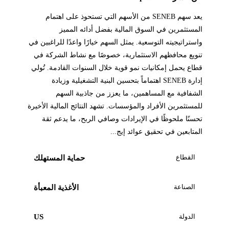
يعد سهم SENEB من الأسهم التي تستحوذ على اهتمام
المستثمرين في السوق المالية بفضل أدائه المميز
واستراتيجيته التوسعية. يمثل السهم خيارًا واعدًا للراغبين في
تنويع محافظهم الاستثمارية، خصوصًا مع نشاط الشركة في
قطاع يحمل إمكانيات نمو قوية خلال السنوات القادمة. تُولي
إدارة SENEB اهتماماً بتحسين البنية التشغيلية وزيادة
الشفافية مع المساهمين، ما يعزز من جاذبية السهم
للمستثمرين الأفراد والمؤسسات. تشهد النتائج المالية الأخيرة
تحسنًا ملحوظًا في الإيرادات وصافي الربح، ما يدعم ثقة
المتابعين في تحقيق عوائد إيج...
القطاع
حماية المستهلك
الصناعة
الأغذية المعبأة
الدولة
US