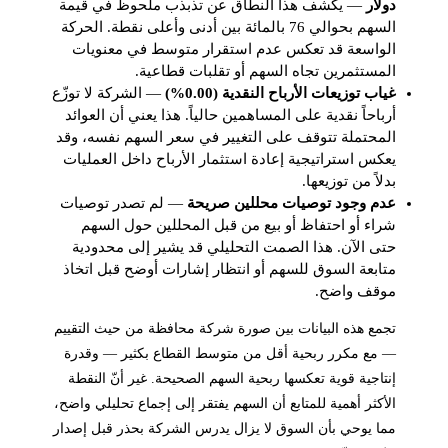
دولار
— يكشف هذا النطاق عن تذبذب ملحوظ في قيمة
السهم بحوالي 76 بالمائة بين أدنى وأعلى نقطة. الحركة
الواسعة قد تعكس عدم استقرار متوسط في معنويات
المستثمرين تجاه السهم أو تقلبات قطاعية.
غياب توزيعات الأرباح النقدية (0.00%)
— الشركة لا توزّع
أرباحاً نقدية على المساهمين حالياً. هذا يعني أن العوائد
المحتملة تتوقف على التغيير في سعر السهم نفسه، وقد
يعكس استراتيجية إعادة استثمار الأرباح داخل العمليات
بدلاً من توزيعها.
عدم وجود توصيات محللين صريحة
— لم تصدر توصيات
شراء أو احتفاظ أو بيع من قبل المحللين حول السهم
حتى الآن. هذا الصمت التحليلي قد يشير إلى محدودية
متابعة السوق للسهم أو انتظار إشارات أوضح قبل اتخاذ
موقف واضح.
تجمع هذه البيانات بين صورة شركة محافظة من حيث التقييم
— مع مكرر ربحية أقل من متوسط القطاع بكثير — وقدرة
إنتاجية قوية تعكسها ربحية السهم الصحيحة. غير أنّ النقطة
الأكثر أهمية للمتابع أن السهم يفتقر إلى إجماع تحليلي واضح،
مما يوحي بأن السوق لا يزال يدرس الشركة بحذر قبل إصدار