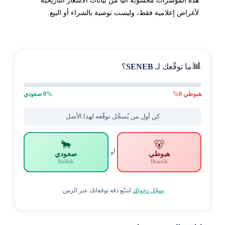
هذه المؤشرات محسوبة آلياً من بيانات الأسعار التاريخية
لأغراض إعلامية فقط، وليست توصية بالشراء أو البيع.
📊
ما توقّعك لـ
SENEB
؟
هبوطي
0
%
% صعودي
0
كن أول من يُسجّل توقّعه لهذا الأصل
🐂
🐻
أو
هبوطي
صعودي
Bullish
Bearish
سجّل دخولك
لتتبّع دقة توقعاتك عبر الزمن.