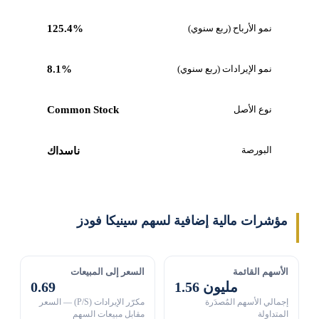
نمو الأرباح (ربع سنوي)
125.4%
نمو الإيرادات (ربع سنوي)
8.1%
نوع الأصل
Common Stock
البورصة
ناسداك
مؤشرات مالية إضافية لسهم سينيكا فودز
الأسهم القائمة
السعر إلى المبيعات
1.56 مليون
0.69
إجمالي الأسهم المُصدَرة
مكرّر الإيرادات (P/S) — السعر
المتداولة
مقابل مبيعات السهم