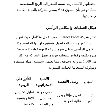
محفظتهم الاستثمارية. نسبة السعر إلى الربح المنخفضة
نسبيًا توحي بأن السوق قد لا يسعر الشركة بالقيمة الكاملة
لإمكانياتها.
هيكل العمليات والتكامل الرأسي
تمتاز شركة Seneca Foods بنموذج عمل متكامل حيث تقوم
بإنتاج البذور وحصاد المحاصيل وتصنيع حاوياتها الخاصة. هذا
التكامل الرأسي يعطي سهم شركة Seneca Foods Corp B
ميزة تكلفة وكفاءة تشغيلية فريدة. تعمل الشركة مع أكثر
من 1,600 مزرعة وحديقة، مما يضمن سلسلة إمداد مستقرة
وموثوقة لمنتجاتها الغذائية المتنوعة.
الأهمية
التأثير على
المجال
وصف الأنشطة
الاستراتيجية
الربحية
ضمان جودة
تقليل تكاليس
إنتاج
تطوير وإنتاج بذور
المحاصيل
الإنتاج بنسبة
البذور
عالية الجودة
من البداية
15-20%