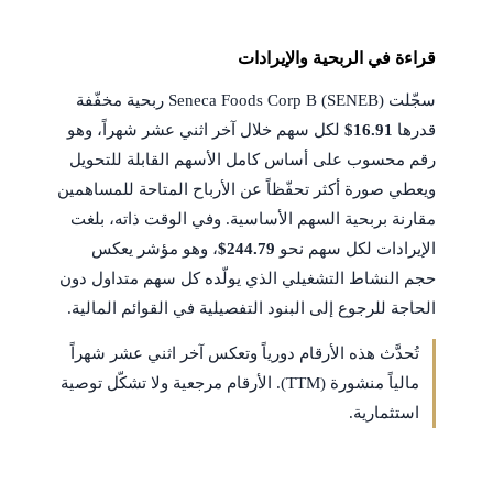
قراءة في الربحية والإيرادات
سجّلت Seneca Foods Corp B (SENEB) ربحية مخفّفة
قدرها
$16.91
لكل سهم خلال آخر اثني عشر شهراً، وهو
رقم محسوب على أساس كامل الأسهم القابلة للتحويل
ويعطي صورة أكثر تحفّظاً عن الأرباح المتاحة للمساهمين
مقارنة بربحية السهم الأساسية. وفي الوقت ذاته، بلغت
الإيرادات لكل سهم نحو
$244.79
، وهو مؤشر يعكس
حجم النشاط التشغيلي الذي يولّده كل سهم متداول دون
الحاجة للرجوع إلى البنود التفصيلية في القوائم المالية.
تُحدَّث هذه الأرقام دورياً وتعكس آخر اثني عشر شهراً
مالياً منشورة (TTM). الأرقام مرجعية ولا تشكّل توصية
استثمارية.