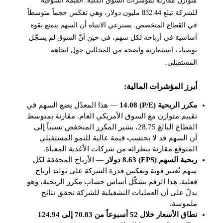
للشركة تبلغ 832.44 مليون دولار، وهي تعكس حجماً متوسطاً
في القطاع المتخصص. يسترعي الانتباه أن السهم يتمتع بقوة
أساسية في أرباحه لكل سهم، في حين أنّ السوق لم يسجّل
توصيات استثمارية واضحة من المحللين حول اتجاهه
المستقبلي.
أبرز المؤشرات المالية:
مكرر الربحية (P/E) 14.08
— هذا المعدّل يضع السهم في
تقييم متوازن مع السوق الأمريكي العام. مقارنة بمتوسط
القطاع البالغ 28.75، يشير المكرر المنخفض نسبياً إلى
أن السهم قد لا يحتسب قيمة عالية للنمو المستقبلي
المتوقع مقارنة بنظرائه من شركات الأغذية المعبأة.
ربحية السهم (EPS) 8.63 دولار
— الأرباح المحققة لكل
سهم تُعتبر قوية وتعكس قدرة الشركة على توليد أرباح
فعلية. هذا الرقم يشكّل أساس حساب مكرر الربحية، وهو
يدلّ على أن العمليات التشغيلية للشركة تحقق نتائج
ملموسة.
نطاق الأسعار خلال 52 أسبوعاً من 70.83 إلى 124.94