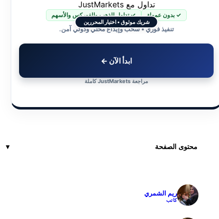
تداول مع JustMarkets
✓ بدون عمولة
✓ تداول الذهب والفوركس والأسهم
شريك موثوق • اختيار المحررين
تنفيذ فوري • سحب وإيداع محلي ودولي آمن.
ابدأ الآن ←
مراجعة JustMarkets كاملة
محتوى الصفحة
ريم الشمري
✓
كاتب