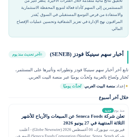
تحقيق نتائج مالية متقدمة خلال الفترات الأخيرة. ينظر كثير من
المستثمرين إلى السهم كأداة فعالة لتنويع المحفظة الاستثمارية
والاستفادة من فرص التوسع المستقبلي في السوق. يُقدر
المراقبون نهج الإدارة في تعزيز الشفافية وتحسين عمليات الإفصاح
المالي.
أخبار سهم سينيكا فودز (SENEB)
آخر تحديث منذ يوم
تابع آخر أخبار سهم سينيكا فودز وتطوراته وتأثيرها على المستثمر،
تُختار وتُصاغ بالعربية وتُحدَّث يوميًا عبر منصة البيت العربي.
✦
إعداد:
منصة البيت العربي
تُحدَّث يوميًا
خلال آخر أسبوع
منذ يوم
جديد
تعلن شركة Seneca Foods عن المبيعات والأرباح للأشهر
الثلاثة المنتهية في 27 يونيو 2026
فيربورت، نيويورك، 06 أغسطس 2026 (Globe Newswire) - أعلنت
شركة Seneca Foods Corporation (Nasdaq: Senea, Seneb) اليوم عن