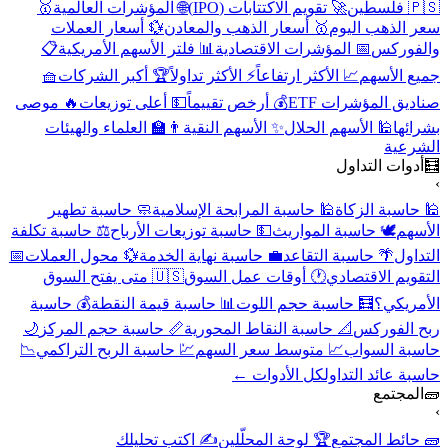
🇵🇸 فلسطين
🚀 تقويم الاكتتابات (IPO)
🌐 المؤشرات العالمية
🥇
سعر الذهب اليوم
🥇 أسعار الذهب والمعادن
💱 أسعار العملات
والفوركس
📅 المؤشرات الاقتصادية
📊 فلتر الأسهم الأمريكية
📋
جميع الأسهم
📈 الأكثر ارتفاعاً
⚡ الأكثر تداولاً
🏆 أكبر الشركات
🧺
صناديق المؤشرات ETF
💰 أرخص تقييماً
💵 أعلى توزيعات
🔥 موصى
بشرائها
🕌 الأسهم الحلال
✨ الأسهم النقية
👨‍🏫 العلماء والهيئات
الشرعية
🧮
أدوات التداول
›
🕌 حاسبة الزكاة
🕌 حاسبة المرابحة الإسلامية
🧼 حاسبة تطهير
الأسهم
🕊️ حاسبة المواريث
💵 حاسبة توزيعات الأرباح
⚖️ حاسبة تكلفة
التداول
🌴 حاسبة التقاعد
💼 حاسبة نهاية الخدمة
💱 محول العملات
📅
التقويم الاقتصادي
🕐 أوقات عمل السوق
🇺🇸 متى يفتح السوق
الأمريكي؟
🧮 حاسبة حجم اللوت
📊 حاسبة قيمة النقطة
💰 حاسبة
ربح الفوركس
📐 حاسبة النقاط المحورية
📏 حاسبة حجم المركز
🌙
حاسبة السواب
📈 متوسط سعر السهم
💹 حاسبة الربح التراكمي
📉
حاسبة عائد التداول
كل الأدوات ←
🧱
المجتمع
›
🧱 حائط المجتمع
🏆 لوحة المحلّلين
✍️ اكتب تحليلك