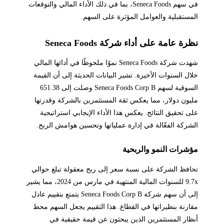
في سهم Seneca Foods، بما في ذلك الأداء المالي والتوقعات
المستقبلية والعوامل المؤثرة على السهم.
نظرة عامة على أداء شركة Seneca Foods
شهدت شركة Seneca Foods نموًا ملحوظًا في أدائها المالي
خلال السنوات الأخيرة. تشير البيانات الحديثة إلى أن القيمة
السوقية لسهم Seneca Foods Corp B وصلت إلى 651.38
مليون دولار، مما يعكس ثقة المستثمرين بالشركة وقدرتها
على تحقيق النتائج. يعكس هذا الأداء الإيجابي استراتيجية
الشركة الفعّالة في إدارة عملياتها وتحسين هوامش الربح.
مؤشرات النمو والربحية
تحافظ الشركة على نسبة سعر إلى ربح معقولة تبلغ حوالي
9.7x للسنوات المالية المنتهية في مارس من 2024، مما يشير
إلى أن سهم شركة Seneca Foods Corp B يتمتع بتقييم عادل
مقارنة بنظيراتها في القطاع. هذا التقييم يجعل السهم محط
أنظار المستثمرين الذين يبحثون عن قيمة حقيقية في