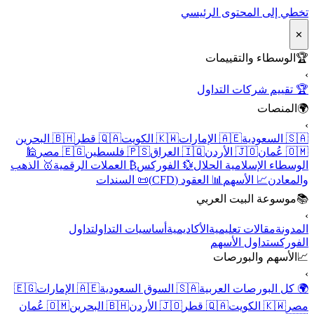
تخطي إلى المحتوى الرئيسي
✕
🏆
الوسطاء والتقييمات
›
🏆 تقييم شركات التداول
🌍
المنصات
›
🇸🇦 السعودية
🇦🇪 الإمارات
🇰🇼 الكويت
🇶🇦 قطر
🇧🇭 البحرين
🇴🇲 عُمان
🇯🇴 الأردن
🇮🇶 العراق
🇵🇸 فلسطين
🇪🇬 مصر
🕌
الوسطاء الإسلامية الحلال
💱 الفوركس
₿ العملات الرقمية
🥇 الذهب
والمعادن
📈 الأسهم
📊 العقود (CFD)
📜 السندات
📚
موسوعة البيت العربي
›
المدونة
مقالات تعليمية
الأكاديمية
أساسيات التداول
تداول
الفوركس
تداول الأسهم
📈
الأسهم والبورصات
›
🌍 كل البورصات العربية
🇸🇦 السوق السعودية
🇦🇪 الإمارات
🇪🇬
مصر
🇰🇼 الكويت
🇶🇦 قطر
🇯🇴 الأردن
🇧🇭 البحرين
🇴🇲 عُمان