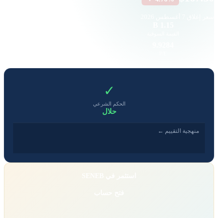
سعر إغلاق
7 أغسطس 2026
17
1.15 B
القيمة السوقية
حجم التداول
8.63
9.9284
EPS
P/E
✓
الحكم الشرعي
حلال
منهجية التقييم ←
استثمر في SENEB
فتح حساب