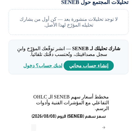
تحليلات المجتمع حول SENEB
لا توجد تحليلات منشورة بعد — كن أول من يشارك
تحليله المؤرّخ لهذا الأصل.
شارك تحليلك لـ SENEB
— انشر توقّعك المؤرّخ وابنِ
سجل مصداقيتك، وتُحتسب دقّتك تلقائياً.
إنشاء حساب مجاني
لديك حساب؟ دخول
مخطط أسعار سهم SENEB الـ OHLC
التفاعلي مع المؤشرات الفنية وأدوات
الرسم.
(2026/08/08) اليوم (SENEB) سعر سهم
→