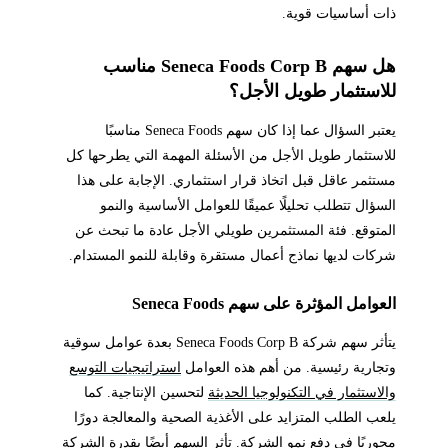
ذات أساسيات قوية.
هل سهم Seneca Foods Corp B مناسب
للاستثمار طويل الأجل؟
يعتبر السؤال عما إذا كان سهم Seneca Foods مناسبًا
للاستثمار طويل الأجل من الأسئلة المهمة التي يطرحها كل
مستثمر عاقل قبل اتخاذ قرار استثماري. الإجابة على هذا
السؤال تتطلب تحليلًا عميقًا للعوامل الأساسية والنمو
المتوقع. فئة المستثمرين طويلي الأجل عادة ما تبحث عن
شركات لديها نماذج أعمال مستقرة وقابلة للنمو المستدام.
العوامل المؤثرة على سهم Seneca Foods
يتأثر سهم شركة Seneca Foods Corp B بعدة عوامل سوقية
وتجارية رئيسية. من أهم هذه العوامل
استراتيجيات التوسع
والاستثمار في التكنولوجيا الحديثة
لتحسين الإنتاجية. كما
يلعب الطلب المتزايد على الأغذية الصحية والمعالجة دورًا
محوريًا في دفع نمو الشركة. تأثر السهم أيضًا بقدرة الشركة