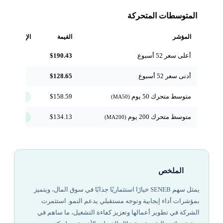
المتوسطات المتحركة
المؤشر
القيمة
الإشارة
أعلى سعر 52 أسبوع
$190.43
مرجعي
أدنى سعر 52 أسبوع
$128.65
مرجعي
متوسط متحرك 50 يوم
$158.59
↑ فوق
(MA50)
متوسط متحرك 200 يوم
$134.13
↑ فوق
(MA200)
الملخص
يمثل سهم SENEB خيارًا استثماريًا جذابًا في سوق المال، ويتميز
بمؤشرات أداء إيجابية وتوجه مستقبلي يدعم النمو. استثمرت
الشركة في تطوير أعمالها وتعزيز كفاءة التشغيل، ما ساهم في