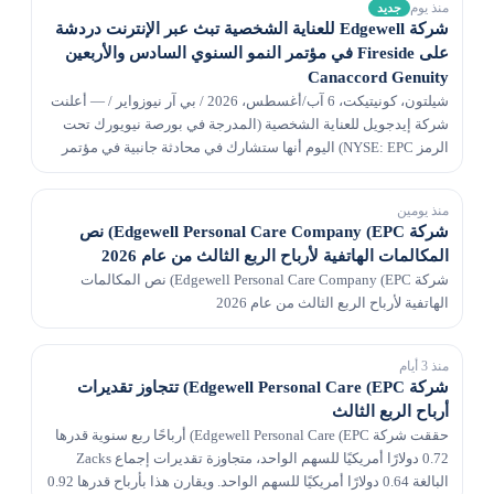
منذ يوم
جديد
شركة Edgewell للعناية الشخصية تبث عبر الإنترنت دردشة
على Fireside في مؤتمر النمو السنوي السادس والأربعين
Canaccord Genuity
شيلتون، كونيتيكت، 6 آب/أغسطس، 2026 / بي آر نيوزواير / — أعلنت
شركة إيدجويل للعناية الشخصية (المدرجة في بورصة نيويورك تحت
الرمز NYSE: EPC) اليوم أنها ستشارك في محادثة جانبية في مؤتمر
النمو السنوي السادس والأربعين Canaccor...
منذ يومين
شركة Edgewell Personal Care Company (EPC) نص
المكالمات الهاتفية لأرباح الربع الثالث من عام 2026
شركة Edgewell Personal Care Company (EPC) نص المكالمات
الهاتفية لأرباح الربع الثالث من عام 2026
منذ 3 أيام
شركة Edgewell Personal Care (EPC) تتجاوز تقديرات
أرباح الربع الثالث
حققت شركة Edgewell Personal Care (EPC) أرباحًا ربع سنوية قدرها
0.72 دولارًا أمريكيًا للسهم الواحد، متجاوزة تقديرات إجماع Zacks
البالغة 0.64 دولارًا أمريكيًا للسهم الواحد. ويقارن هذا بأرباح قدرها 0.92