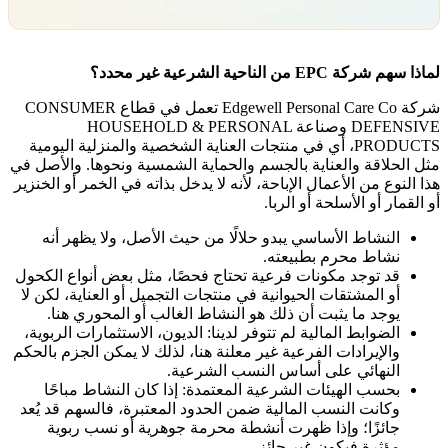
تداول بمسؤولية. رأس مالك معرّض للخطر.
لماذا سهم شركة EPC من الناحية الشرعية غير محدد؟
شركة Edgewell Personal Care Co تعمل في قطاع
CONSUMER
DEFENSIVE
وصناعة
HOUSEHOLD & PERSONAL
PRODUCTS
، أي في منتجات العناية الشخصية والمنزلية اليومية
مثل الحلاقة والعناية بالجسم والحماية الشمسية ونحوها. والأصل في
هذا النوع من الأعمال الإباحة، لأنه لا يدخل بذاته في الخمر أو الخنزير
أو القمار أو الأسلحة أو الربا.
النشاط الأساسي يبدو حلالًا من حيث الأصل، ولا يظهر أنه
نشاط محرم بطبيعته.
قد توجد مكونات فرعية تحتاج فحصًا، مثل بعض أنواع الكحول
أو المشتقات الحيوانية في منتجات التجميل أو العناية، لكن لا
يوجد ما يثبت أن ذلك هو النشاط الغالب أو المحوري هنا.
الضوابط المالية لم تتوفر لدينا: الديون، الاستثمارات الربوية،
والإيرادات الفرعية غير معلنة هنا، لذلك لا يمكن الجزم بالحكم
النهائي على أساس النسب الشرعية.
بحسب الهيئات الشرعية المعتمدة: إذا كان النشاط مباحًا
وكانت النسب المالية ضمن الحدود المعتبرة، فالسهم قد يُعد
جائزًا؛ وإذا ظهرت أنشطة محرمة جوهرية أو نسب ربوية
مؤثرة فيكون غير جائز.