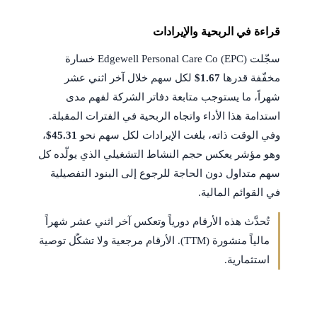
قراءة في الربحية والإيرادات
سجّلت Edgewell Personal Care Co (EPC) خسارة
مخفّفة قدرها
$1.67
لكل سهم خلال آخر اثني عشر
شهراً، ما يستوجب متابعة دفاتر الشركة لفهم مدى
استدامة هذا الأداء واتجاه الربحية في الفترات المقبلة.
وفي الوقت ذاته، بلغت الإيرادات لكل سهم نحو
$45.31
،
وهو مؤشر يعكس حجم النشاط التشغيلي الذي يولّده كل
سهم متداول دون الحاجة للرجوع إلى البنود التفصيلية
في القوائم المالية.
تُحدَّث هذه الأرقام دورياً وتعكس آخر اثني عشر شهراً
مالياً منشورة (TTM). الأرقام مرجعية ولا تشكّل توصية
استثمارية.