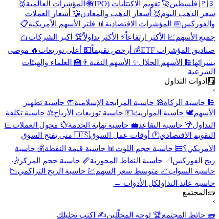
🇵🇸 فلسطين
🚀 تقويم الاكتتابات (IPO)
🌐 المؤشرات العالمية
🥇
سعر الذهب اليوم
🥇 أسعار الذهب والمعادن
💱 أسعار العملات
والفوركس
📅 المؤشرات الاقتصادية
📊 فلتر الأسهم الأمريكية
📋
جميع الأسهم
📈 الأكثر ارتفاعاً
⚡ الأكثر تداولاً
🏆 أكبر الشركات
🧺
صناديق المؤشرات ETF
💰 أرخص تقييماً
💵 أعلى توزيعات
🔥 موصى
بشرائها
🕌 الأسهم الحلال
✨ الأسهم النقية
👨‍🏫 العلماء والهيئات
الشرعية
🧮
أدوات التداول
›
🕌 حاسبة الزكاة
🕌 حاسبة المرابحة الإسلامية
🧼 حاسبة تطهير
الأسهم
🕊️ حاسبة المواريث
💵 حاسبة توزيعات الأرباح
⚖️ حاسبة تكلفة
التداول
🌴 حاسبة التقاعد
💼 حاسبة نهاية الخدمة
💱 محول العملات
📅
التقويم الاقتصادي
🕐 أوقات عمل السوق
🇺🇸 متى يفتح السوق
الأمريكي؟
🧮 حاسبة حجم اللوت
📊 حاسبة قيمة النقطة
💰 حاسبة
ربح الفوركس
📐 حاسبة النقاط المحورية
📏 حاسبة حجم المركز
🌙
حاسبة السواب
📈 متوسط سعر السهم
💹 حاسبة الربح التراكمي
📉
حاسبة عائد التداول
كل الأدوات ←
🧱
المجتمع
›
🧱 حائط المجتمع
🏆 لوحة المحلّلين
✍️ اكتب تحليلك