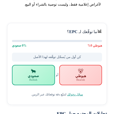
لأغراض إعلامية فقط، وليست توصية بالشراء أو البيع.
📊
ما توقّعك لـ
EPC
؟
هبوطي
0
%
% صعودي
0
كن أول من يُسجّل توقّعه لهذا الأصل
🐂
🐻
أو
هبوطي
صعودي
Bullish
Bearish
سجّل دخولك
لتتبّع دقة توقعاتك عبر الزمن.
تحليلات المجتمع حول EPC