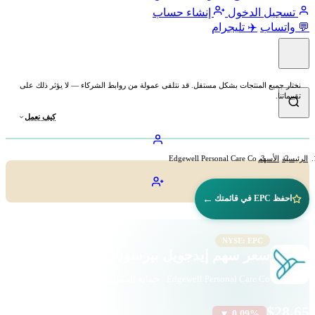
تسجيل الدخول
إنشاء حساب
💬 واتساب
✈️ تليجرام
نختار جميع المنتجات بشكل مستقل. قد نتلقى عمولة من روابط الشركاء — لا يؤثر ذلك على
تقييماتنا.
كيف نعمل
الرئيسية
الأسهم
Edgewell Personal Care Co
←
احفظ EPC في قائمتك
NYSE: EPC
سعر سهم إيدجويل بيرسونال كير (EPC)
Edgewell Personal Care Co · حماية المستهلك · بورصة نيويورك
$28.65
▼ 0.09%