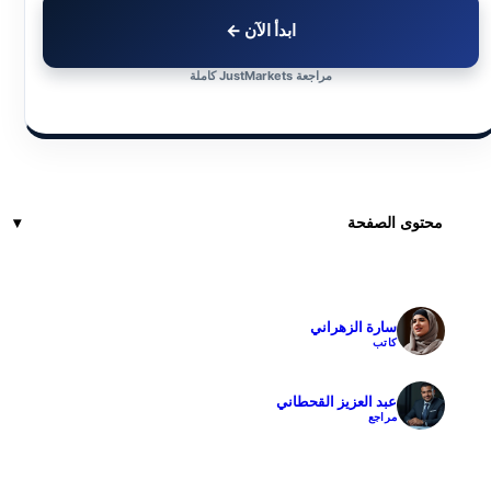
ابدأ الآن ←
مراجعة JustMarkets كاملة
محتوى الصفحة
سارة الزهراني
✓
كاتب
عبد العزيز القحطاني
✓
مراجع