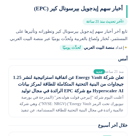
أخبار سهم إيدجويل بيرسونال كير (EPC)
آخر تحديث منذ 21 ساعة
تابع آخر أخبار سهم إيدجويل بيرسونال كير وتطوراته وتأثيرها على
المستثمر، تُختار وتُصاغ بالعربية وتُحدَّث يوميًا عبر منصة البيت العربي.
✦
إعداد:
منصة البيت العربي
تُحدَّث يوميًا
أمس
منذ 21 ساعة
جديد
تعلن شركة Energy Vault عن اتفاقية استراتيجية لنشر 1.25
جيجاوات من البنية التحتية المتكاملة للطاقة لمركز بيانات
Hyperscaler AI مع شركة EPC الرائدة في مجال توليد
الطاقة التي تنشر مجموعات مولدات Caterpillar
أعلنت اليوم شركة "إنيرجي فولت هولدنجز" (المدرجة في بورصة
نيويورك تحت الرمز NYSE: NRGV) ("Energy Vault")، وهي شركة
عالمية رائدة في مجال البنية التحتية للطاقة المستدامة، عن تنفيذ
اتفاقية تجارية استراتيجية ستقوم بموجبها شرك...
خلال آخر أسبوع