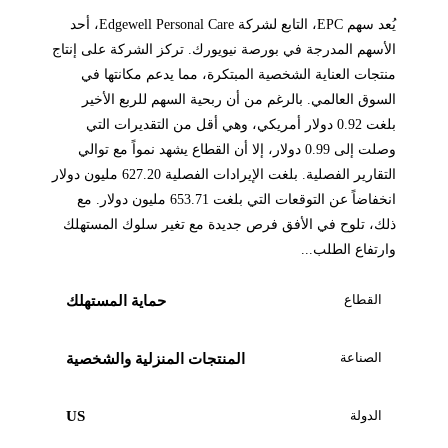
يُعد سهم EPC، التابع لشركة Edgewell Personal Care، أحد
الأسهم المدرجة في بورصة نيويورك. تركز الشركة على إنتاج
منتجات العناية الشخصية المبتكرة، مما يدعم مكانتها في
السوق العالمي. بالرغم من أن ربحية السهم للربع الأخير
بلغت 0.92 دولار أمريكي، وهي أقل من التقديرات التي
وصلت إلى 0.99 دولار، إلا أن القطاع يشهد نمواً مع توالي
التقارير الفصلية. بلغت الإيرادات الفصلية 627.20 مليون دولار
انخفاضاً عن التوقعات التي بلغت 653.71 مليون دولار. مع
ذلك، تلوح في الأفق فرص جديدة مع تغير سلوك المستهلك
وارتفاع الطلب...
القطاع
حماية المستهلك
الصناعة
المنتجات المنزلية والشخصية
الدولة
US