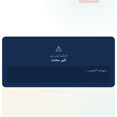
سعر إغلاق
7 أغسطس 2026
3.66 K
1.26 B
القيمة السوقية
حجم التداول
1.35
—
EPS
P/E
⚠
الحكم الشرعي
غير محدد
منهجية التقييم ←
استثمر في EPC
فتح حساب