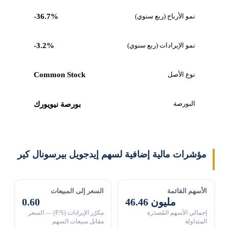
نمو الأرباح (ربع سنوي)
-36.7%
نمو الإيرادات (ربع سنوي)
-3.2%
نوع الأصل
Common Stock
البورصة
بورصة نيويورك
مؤشرات مالية إضافية لسهم إيدجويل بيرسونال كير
الأسهم القائمة
السعر إلى المبيعات
46.46 مليون
0.60
إجمالي الأسهم المُصدَرة
مكرّر الإيرادات (P/S) — السعر
المتداولة
مقابل مبيعات السهم