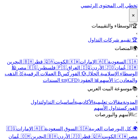
تخطي إلى المحتوى الرئيسي
✕
🏆
الوسطاء والتقييمات
›
🏆 تقييم شركات التداول
🌍
المنصات
›
🇸🇦 السعودية
🇦🇪 الإمارات
🇰🇼 الكويت
🇶🇦 قطر
🇧🇭 البحرين
🇴🇲 عُمان
🇯🇴 الأردن
🇮🇶 العراق
🇵🇸 فلسطين
🇪🇬 مصر
🕌
الوسطاء الإسلامية الحلال
💱 الفوركس
₿ العملات الرقمية
🥇 الذهب
والمعادن
📈 الأسهم
📊 العقود (CFD)
📜 السندات
📚
موسوعة البيت العربي
›
المدونة
مقالات تعليمية
الأكاديمية
أساسيات التداول
تداول
الفوركس
تداول الأسهم
📈
الأسهم والبورصات
›
🌍 كل البورصات العربية
🇸🇦 السوق السعودية
🇦🇪 الإمارات
🇪🇬
مصر
🇰🇼 الكويت
🇶🇦 قطر
🇯🇴 الأردن
🇧🇭 البحرين
🇴🇲 عُمان