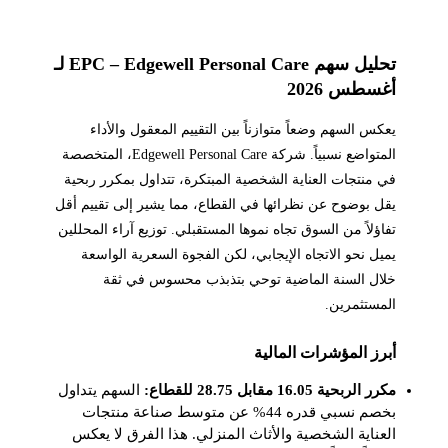
تحليل سهم EPC – Edgewell Personal Care لـ
أغسطس 2026
يعكس السهم وضعاً متوازناً بين التقييم المعقول والأداء
المتواضع نسبياً. شركة Edgewell Personal Care، المتخصصة
في منتجات العناية الشخصية المبتكرة، تتداول بمكرر ربحية
يقل بوضوح عن نظرائها في القطاع، مما يشير إلى تقييم أقل
تفاؤلاً من السوق تجاه نموها المستقبلي. توزيع آراء المحللين
يميل نحو الاتجاه الإيجابي، لكن الفجوة السعرية الواسعة
خلال السنة الماضية توحي بتذبذب محسوس في ثقة
المستثمرين.
أبرز المؤشرات المالية
مكرر الربحية 16.05 مقابل 28.75 للقطاع:
السهم يتداول
بخصم نسبي قدره 44% عن متوسط صناعة منتجات
العناية الشخصية والأثاث المنزلي. هذا الفرق لا يعكس