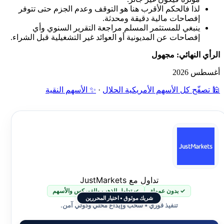
لذا فالحكم الأقرب هنا هو التوقف وعدم الجزم حتى تتوفر
إفصاحات مالية دقيقة ومحدثة.
ينبغي للمستثمر المسلم مراجعة التقرير السنوي وأي
إفصاحات عن المديونية أو العوائد غير التشغيلية قبل الشراء.
الرأي النهائي: مجهول
أغسطس 2026
🕌 تصفّح كل الأسهم الأمريكية الحلال
·
✨ الأسهم النقية
تداول مع JustMarkets
✓ بدون عمولة
✓ تداول الذهب والفوركس والأسهم
شريك موثوق • اختيار المحررين
تنفيذ فوري • سحب وإيداع محلي ودولي آمن.