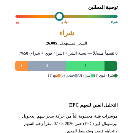
توصية المحللين
شراء
حيادي
بيع
شراء
السعر المستهدف:
$26.00
8
تقييماً مسجَّلاً — نسبة الشراء (شراء قوي + شراء)
50%
.
1
3
3
1
شراء قوي (1)
شراء (3)
حيادي (3)
بيع (1)
التحليل الفني لسهم EPC
مؤشرات فنية محسوبة آلياً من حركة سعر سهم إيدجويل
بيرسونال كير (EPC) حتى 2026-08-07، تقرأ زخم السهم
واتجاهه قصير ومتوسط المدى.