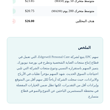
متوسط متحرك 50 يوم
$23.85
↑ فوق
(MA50)
متوسط متحرك 200 يوم
$20.75
↑ فوق
(MA200)
هدف المحللين
$26.00
-9.2%
الملخص
سهم EPC يتبع لشركة Edgewell Personal Care، التي تعمل في
قطاع إنتاج منتجات العناية الشخصية وتطرح في بورصة نيويورك.
يتميز السهم باستقراره النسبي وتنوع منتجات الشركة التي تلبي
احتياجات السوق الحديث. شهد السهم مؤخراً تقلبات في الأرباح
والايرادات، حيث سجلت الشركة أرباحاً لكل سهم أقل من المتوقع
وإيرادات أقل من التقديرات، لكنها تظل ضمن الخيارات المفضلة
في محفظة المستثمرين الباحثين عن التنوع والنمو في قطاع
متسارع.