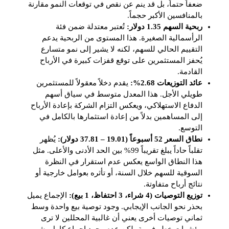
ضعفاً حتماً، بل قد ينم عن نقص في توقعات النمو مقارنة
بالمنافسين الأكبر حجماً.
ربحية السهم 1.35 دولار:
تُعتبر معتدلة ضمن فئة
الرأسمالية الصغيرة. هذا المستوى من الربحية يدعم
التقييم الحالي للسهم، لكنه لا يشير إلى نمو متسارع
يُحفز المستثمرين على توقع قفزات كبيرة في الأرباح
القادمة.
عائد التوزيعات 2.68%:
يقدم دخلاً معقولاً للمستثمرين
طويلي الأجل. هذا المعدل متوسط في سياق أسهم
الدفاع الاستهلاكي، ويعكس التزام الشركة بإعادة الأرباح
إلى المساهمين بدلاً من إعادة استثمارها بالكامل في
التوسع.
نطاق السعر 52 أسبوعاً (19.01 – 37.81 دولار):
يُظهر
تقلباً حاداً يبلغ تقريباً 99% بين الحد الأدنى والأعلى. مثل
هذا النطاق الواسع يعكس عدم استقرار في النظرة
السوقية للسهم خلال السنة، أو تأثره بعوامل خارجية أو
نتائج أرباح متفاوتة.
توزيع التوصيات (4 شراء، 3 احتفاظ، 1 بيع):
الإجماع يميل
بحذر نحو الجانب الإيجابي. وجود توصية بيع واحدة وسط
ثماني توصيات أخرى يعني أن غالبية المحللين لا ترى