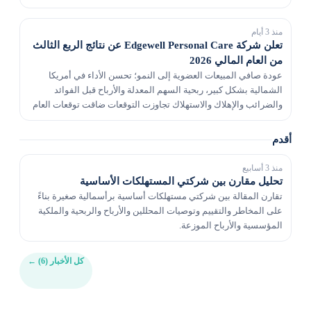
دولار للسهم قبل عام.
منذ 3 أيام
تعلن شركة Edgewell Personal Care عن نتائج الربع الثالث
من العام المالي 2026
عودة صافي المبيعات العضوية إلى النمو؛ تحسن الأداء في أمريكا
الشمالية بشكل كبير، ربحية السهم المعدلة والأرباح قبل الفوائد
والضرائب والإهلاك والاستهلاك تجاوزت التوقعات ضاقت توقعات العام
بأكمله؛ النقاط المتوسطة لعائد السهم...
أقدم
منذ 3 أسابيع
تحليل مقارن بين شركتي المستهلكات الأساسية
تقارن المقالة بين شركتي مستهلكات أساسية برأسمالية صغيرة بناءً
على المخاطر والتقييم وتوصيات المحللين والأرباح والربحية والملكية
المؤسسية والأرباح الموزعة.
كل الأخبار (6)
←