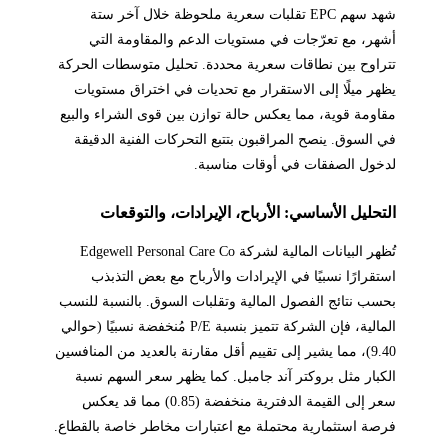
شهد سهم EPC تقلبات سعرية ملحوظة خلال آخر ستة
أشهر، مع تعرّجات في مستويات الدعم والمقاومة التي
تتراوح بين نطاقات سعرية محددة. تحليل متوسطات الحركة
يظهر ميلًا إلى الاستقرار مع تحديات في اختراق مستويات
مقاومة قوية، مما يعكس حالة توازن بين قوى الشراء والبيع
في السوق. ينصح المراقبون بتتبع التحركات الفنية الدقيقة
لدخول الصفقات في أوقات مناسبة.
التحليل الأساسي: الأرباح، الإيرادات، والتوقعات
تُظهر البيانات المالية لشركة Edgewell Personal Care Co
استقرارًا نسبيًا في الإيرادات والأرباح مع بعض التذبذب
بحسب نتائج الفصول المالية وتقلبات السوق. بالنسبة للنسب
المالية، فإن الشركة تتميز بنسبة P/E مُنخفضة نسبيًا (حوالي
9.40)، مما يشير إلى تقييم أقل مقارنة بالعديد من المنافسين
الكبار مثل بروكتر آند جامبل. كما يظهر سعر السهم نسبة
سعر إلى القيمة الدفترية منخفضة (0.85) مما قد يعكس
فرصة استثمارية محتملة مع اعتبارات مخاطر خاصة بالقطاع.