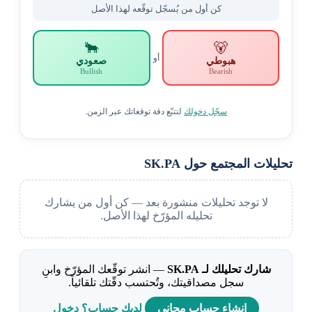
كن أول من يُسجّل توقّعه لهذا الأصل
🐂
🐻
أو
هبوطي
صعودي
Bullish
Bearish
سجّل دخولك
لتتبّع دقة توقعاتك عبر الزمن.
تحليلات المجتمع حول SK.PA
لا توجد تحليلات منشورة بعد — كن أول من يشارك
تحليله المؤرّخ لهذا الأصل.
شارك تحليلك لـ SK.PA
— انشر توقّعك المؤرّخ وابنِ
سجل مصداقيتك، وتُحتسب دقّتك تلقائياً.
إنشاء حساب مجاني
لديك حساب؟ دخول