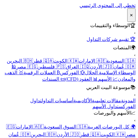
تخطي إلى المحتوى الرئيسي
✕
🏆
الوسطاء والتقييمات
›
🏆 تقييم شركات التداول
🌍
المنصات
›
🇸🇦 السعودية
🇦🇪 الإمارات
🇰🇼 الكويت
🇶🇦 قطر
🇧🇭 البحرين
🇴🇲 عُمان
🇯🇴 الأردن
🇮🇶 العراق
🇵🇸 فلسطين
🇪🇬 مصر
🕌
الوسطاء الإسلامية الحلال
💱 الفوركس
₿ العملات الرقمية
🥇 الذهب
والمعادن
📈 الأسهم
📊 العقود (CFD)
📜 السندات
📚
موسوعة البيت العربي
›
المدونة
مقالات تعليمية
الأكاديمية
أساسيات التداول
تداول
الفوركس
تداول الأسهم
📈
الأسهم والبورصات
›
🌍 كل البورصات العربية
🇸🇦 السوق السعودية
🇦🇪 الإمارات
🇪🇬
مصر
🇰🇼 الكويت
🇶🇦 قطر
🇯🇴 الأردن
🇧🇭 البحرين
🇴🇲 عُمان