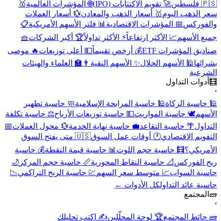
🇵🇸 فلسطين
🚀 تقويم الاكتتابات (IPO)
🌐 المؤشرات العالمية
🥇
سعر الذهب اليوم
🥇 أسعار الذهب والمعادن
💱 أسعار العملات
والفوركس
📅 المؤشرات الاقتصادية
📊 فلتر الأسهم الأمريكية
📋
جميع الأسهم
📈 الأكثر ارتفاعاً
⚡ الأكثر تداولاً
🏆 أكبر الشركات
🧺
صناديق المؤشرات ETF
💰 أرخص تقييماً
💵 أعلى توزيعات
🔥 موصى
بشرائها
🕌 الأسهم الحلال
✨ الأسهم النقية
👨‍🏫 العلماء والهيئات
الشرعية
🧮
أدوات التداول
›
🕌 حاسبة الزكاة
🕌 حاسبة المرابحة الإسلامية
🧼 حاسبة تطهير
الأسهم
🕊️ حاسبة المواريث
💵 حاسبة توزيعات الأرباح
⚖️ حاسبة تكلفة
التداول
🌴 حاسبة التقاعد
💼 حاسبة نهاية الخدمة
💱 محول العملات
📅
التقويم الاقتصادي
🕐 أوقات عمل السوق
🇺🇸 متى يفتح السوق
الأمريكي؟
🧮 حاسبة حجم اللوت
📊 حاسبة قيمة النقطة
💰 حاسبة
ربح الفوركس
📐 حاسبة النقاط المحورية
📏 حاسبة حجم المركز
🌙
حاسبة السواب
📈 متوسط سعر السهم
💹 حاسبة الربح التراكمي
📉
حاسبة عائد التداول
كل الأدوات ←
🧱
المجتمع
›
🧱 حائط المجتمع
🏆 لوحة المحلّلين
✍️ اكتب تحليلك