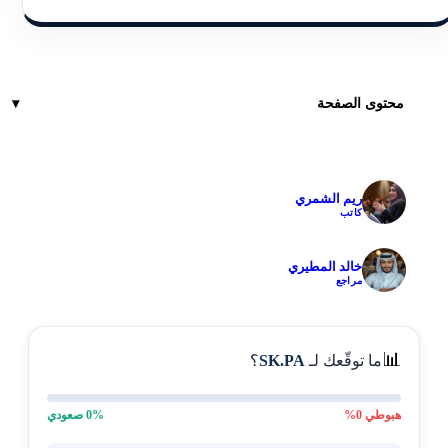
محتوى الصفحة
ريم الشمري
✓
كاتب
خالد المطيري
✓
مراجع
📊
ما توقّعك لـ
SK.PA
؟
هبوطي
0
%
% صعودي
0