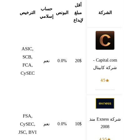
أقل
حساب
الشركة
مبلغ
البونص
الترخيص
إسلامي
لإيداع
ASIC,
SCB,
Capital.com -
20$
0.0%
نعم
FCA,
شركة كابيتال
CySEC
4/5
فتح حساب
FSA,
شركة Exness منذ
10$
0.0%
نعم
CySEC,
2008
JSC, BVI
4.5/5