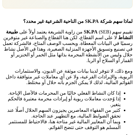
تداول بمسؤولية. رأس مالك معرّض للخطر.
لماذا سهم شركة SK.PA من الناحية الشرعية غير محدد؟
تقييم سهم
(SEB) من زاوية الشريعة يعتمد أولاً على
SK.PA
طبيعة
النشاط
لا على اسم القطاع، لكن هنا القطاع والصناعة غير متوفرين
رسميًا في البيانات المعطاة. وبحسب الوصف المتاح، فالشركة تعمل
في
تصنيع وتسويق الأجهزة المنزلية الصغيرة
، وهذا في الأصل نشاط
حلال وليس من الأنشطة المحرمة بذاتها مثل الخمر أو الخنزير أو
القمار أو السلاح أو الربا.
ومع ذلك، لا تتوفر لدينا بيانات موثقة عن الديون، والاستثمارات
الربوية، والإيرادات الفرعية، ولا عن أي معاملات غير متوافقة داخل
القوائم المالية، لذلك لا يمكن الجزم بأنه حلال أو مختلط.
إذا كان النشاط الفعلي خاليًا من المحرمات فالأصل الإباحة.
إذا وُجدت معاملات ربوية أو إيرادات محرمة معتبرة فالحكم
يتغير.
كثير من الفقهاء المعاصرين يجيزون السهم الحلال أصلًا عند
تحقق الضوابط المالية، مع التطهير عند الحاجة.
وبما أن المعايير المالية غير متاحة هنا، فالاحتياط للمستثمر
المسلم هو التوقف حتى تتضح القوائم.