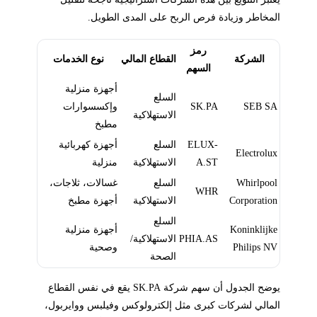
المخاطر وزيادة فرص الربح على المدى الطويل.
رمز
الشركة
القطاع المالي
نوع الخدمات
السهم
أجهزة منزلية
السلع
SEB SA
SK.PA
وإكسسوارات
الاستهلاكية
مطبخ
ELUX-
السلع
أجهزة كهربائية
Electrolux
A.ST
الاستهلاكية
منزلية
Whirlpool
السلع
غسالات، ثلاجات،
WHR
Corporation
الاستهلاكية
أجهزة مطبخ
السلع
Koninklijke
أجهزة منزلية
PHIA.AS
الاستهلاكية/
Philips NV
وصحية
الصحة
يوضح الجدول أن سهم شركة SK.PA يقع في نفس القطاع
المالي لشركات كبرى مثل إلكترولوكس وفيلبس ووايربول،