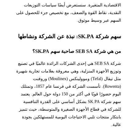
الاقتصادية المتغيرة. سنستعرض أيضًا سياسات التوزيعات
النقدية، نقاط القوة والضعف، مع تخصيص جزء للحصول على
السهم عبر وسيط موثوق.
سهم شركة SK.PA: نبذة عن الشركة ونشاطها
من هي شركة SEB SA صاحبة سهم SK.PA؟
شركة SEB SA هي إحدى الشركات الرائدة عالميًا في تصنيع
وتوزيع الأجهزة المنزلية، وهي معروفة بعلامات تجارية شهيرة
مثل تيفال (Tefal) وموولينكس (Moulinex) وروفنت
(Rowenta). تأسست الشركة في فرنسا عام 1857، وتمتلك
اليوم حضورًا قويًا في أكثر من 150 دولة حول العالم. يعتمد
سهم شركة SK.PA بشكل أساسي على القدرة التنافسية
للشركة في قطاع الأجهزة الصغيرة والمتوسطة، حيث تتميز
بابتكار منتجات تلبي الاحتياجات اليومية للمستهلكين بجودة
عالية.