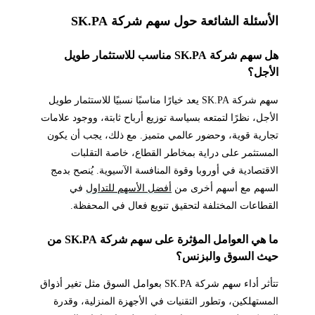
الأسئلة الشائعة حول سهم شركة SK.PA
هل سهم شركة SK.PA مناسب للاستثمار طويل
الأجل؟
سهم شركة SK.PA يعد خيارًا مناسبًا نسبيًا للاستثمار طويل
الأجل، نظرًا لتمتعه بسياسة توزيع أرباح ثابتة، ووجود علامات
تجارية قوية، وحضور عالمي متميز. مع ذلك، يجب أن يكون
المستثمر على دراية بمخاطر القطاع، خاصة التقلبات
الاقتصادية في أوروبا وقوة المنافسة الآسيوية. يُنصح بدمج
السهم مع أسهم أخرى من
أفضل الأسهم للتداول
في
القطاعات المختلفة لتحقيق تنويع فعال في المحفظة.
ما هي العوامل المؤثرة على سهم شركة SK.PA من
حيث السوق والبزنس؟
تتأثر أداء سهم شركة SK.PA بعوامل السوق مثل تغير أذواق
المستهلكين، وتطور التقنيات في الأجهزة المنزلية، وقدرة