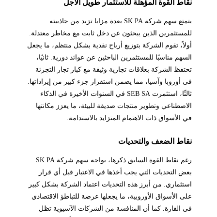
نقاط القوة المؤهلة للاستثمار طويل الأجل
يتمتع سهم شركة SK.PA بعدة مزايا تزيد من جاذبيته
للمستثمرين الذين يبحثون عن دخل ثابت مع مخاطر معتدلة.
أولاً، تقوم الشركة بتوزيع أرباح نقدية بشكل منتظم، ما يجعل
السهم مناسبًا للمستثمرين الباحثين عن عوائد دورية. ثانيًا،
تحتفظ الشركة بعلاقات تجارية وثيقة مع كبار تجار التجزئة
في أوروبا وآسيا، مما يضمن استقرار جزء كبير من إيراداتها.
ثالثًا، استثمرت SEB SA في السنوات الأخيرة في الذكاء
الاصطناعي وتطوير منتجات صديقة للبيئة، ما يعزز مكانتها
في الأسواق ذات الاهتمام المتزايد بالاستدامة.
نقاط الضعف والتحديات
رغم نقاط القوة السابق ذكرها، يواجه سهم شركة SK.PA
بعض التحديات التي يجب أخذها في الاعتبار قبل أي قرار
استثماري. من أبرز هذه التحديات اعتماد الشركة بشكل كبير
على الأسواق الأوروبية، ما يجعلها عرضة للتباطؤ الاقتصادي
في القارة. كما أن المنافسة من الشركات الآسيوية تظل