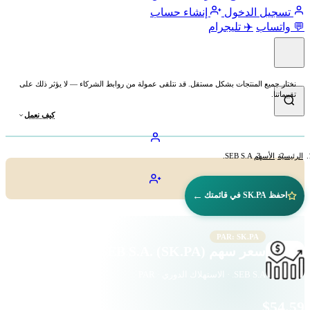
تسجيل الدخول
إنشاء حساب
💬 واتساب
✈️ تليجرام
نختار جميع المنتجات بشكل مستقل. قد نتلقى عمولة من روابط الشركاء — لا يؤثر ذلك على
تقييماتنا.
كيف نعمل
الرئيسية
الأسهم
SEB S.A.
←
احفظ SK.PA في قائمتك
PAR: SK.PA
سعر سهم SEB S.A. (SK.PA)
SEB S.A. · الاستهلاك الدوري · PAR
$54.59