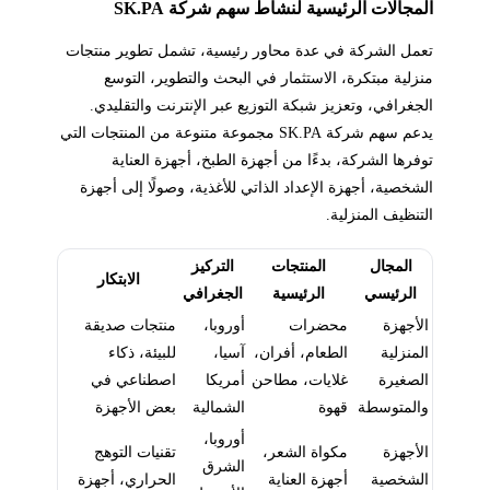
المجالات الرئيسية لنشاط سهم شركة SK.PA
تعمل الشركة في عدة محاور رئيسية، تشمل تطوير منتجات
منزلية مبتكرة، الاستثمار في البحث والتطوير، التوسع
الجغرافي، وتعزيز شبكة التوزيع عبر الإنترنت والتقليدي.
يدعم سهم شركة SK.PA مجموعة متنوعة من المنتجات التي
توفرها الشركة، بدءًا من أجهزة الطبخ، أجهزة العناية
الشخصية، أجهزة الإعداد الذاتي للأغذية، وصولًا إلى أجهزة
التنظيف المنزلية.
المجال
المنتجات
التركيز
الابتكار
الرئيسي
الرئيسية
الجغرافي
الأجهزة
محضرات
أوروبا،
منتجات صديقة
المنزلية
الطعام، أفران،
آسيا،
للبيئة، ذكاء
الصغيرة
غلايات، مطاحن
أمريكا
اصطناعي في
والمتوسطة
قهوة
الشمالية
بعض الأجهزة
أوروبا،
الأجهزة
مكواة الشعر،
تقنيات التوهج
الشرق
الشخصية
أجهزة العناية
الحراري، أجهزة