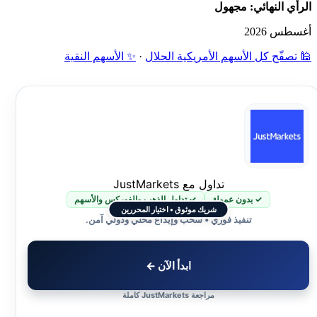
الرأي النهائي: مجهول
أغسطس 2026
🕌 تصفّح كل الأسهم الأمريكية الحلال
·
✨ الأسهم النقية
تداول مع JustMarkets
✓ بدون عمولة
✓ تداول الذهب والفوركس والأسهم
شريك موثوق • اختيار المحررين
تنفيذ فوري • سحب وإيداع محلي ودولي آمن.
ابدأ الآن ←
مراجعة JustMarkets كاملة