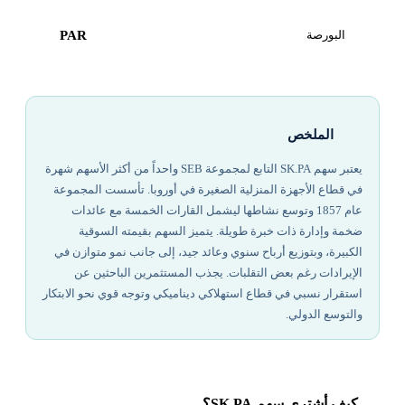
البورصة
PAR
الملخص
يعتبر سهم SK.PA التابع لمجموعة SEB واحداً من أكثر الأسهم شهرة
في قطاع الأجهزة المنزلية الصغيرة في أوروبا. تأسست المجموعة
عام 1857 وتوسع نشاطها ليشمل القارات الخمسة مع عائدات
ضخمة وإدارة ذات خبرة طويلة. يتميز السهم بقيمته السوقية
الكبيرة، وبتوزيع أرباح سنوي وعائد جيد، إلى جانب نمو متوازن في
الإيرادات رغم بعض التقلبات. يجذب المستثمرين الباحثين عن
استقرار نسبي في قطاع استهلاكي ديناميكي وتوجه قوي نحو الابتكار
والتوسع الدولي.
كيف أشتري سهم SK.PA؟