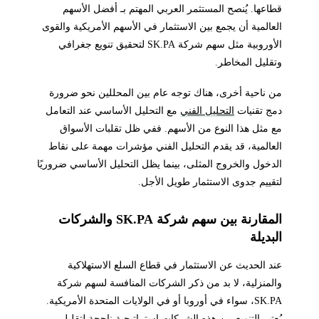
قطاعها. يُنصح المستثمر العربي المهتم بـ أفضل الأسهم
العالمية أن يجمع بين الاستثمار في الأسهم الأمريكية والقوى
الأوروبية مثل سهم شركة SK.PA لتحقيق تنويع جغرافي
وتقليل المخاطر.
من ناحية أخرى، هناك توجه عام بين المحللين نحو ضرورة
دمج تقنيات
التحليل الفني
مع التحليل الأساسي عند التعامل
مع مثل هذا النوع من الأسهم. ففي ظل تقلبات الأسواق
العالمية، قد يقدم التحليل الفني مؤشرات مهمة على نقاط
الدخول والخروج المثلى، بينما يظل التحليل الأساسي ضروريًا
لتقييم جدوى الاستثمار طويل الأجل.
المقارنة بين سهم شركة SK.PA والشركات
البديلة
عند الحديث عن الاستثمار في قطاع السلع الاستهلاكية
والمنزلية، لا بد من ذكر الشركات المنافسة لسهم شركة
SK.PA، سواء في أوروبا أو في الولايات المتحدة الأمريكية.
يُعتبر التنويع بين هذه الشركات استراتيجية ناجحة لتقليل