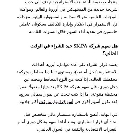
منتجات صديقة للبيئة. هذه الاستراتيجية تهدف إلى جذب
شريحة جديدة من المستهلكين في أوروبا والعالم، ومواكبة
التوجهات العالمية نحو الاستدامة والمسؤولية البيئية. مع ذلك،
فإن الاستمرار في الابتكار وإدارة التكاليف سيكونان عاملين
حاسمين في تحديد أداء السهم خلال السنوات القادمة.
هل سهم شركة SK.PA جيد للشراء في الوقت
الحالي؟
يعتمد قرار الشراء على عدة عوامل، أبرزها أهدافك
الاستثمارية (دخل أم نمو)، ومستوى تقبلك للمخاطر، وتركيبة
محفظتك الحالية. إذا كنت من النوع المحافظ وتبحث عن
دخل دوري، فإن سهم شركة SK.PA يعد خيارًا معقولًا ضمن
محفظة متنوعة. أما إذا كنت تبحث عن نمو رأسمالي سريع،
فقد تكون أسهم أقوى في
أسواق البول ماركت
أكثر جاذبية.
في النهاية، يُنصح باستشارة مستشار مالي متخصص قبل
اتخاذ أي قرار استثماري، وتتبع أداء السهم بشكل دوري أمام
التغيرات الاقتصادية والتقنية في السوق العالمي.