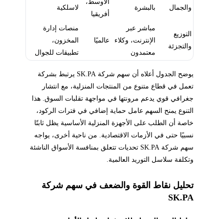
الأوسط،
والجمال
بالبشرة
لاسلكية
أفريقيا
مباشر عبر
منصات إدارة
التوزيع
الإنترنت، وكلاء
عالميًا
المخزون،
والتجزئة
معتمدون
تطبيقات للجوال
يوضح الجدول أعلاه أن سهم شركة SK.PA يرتبط بشركة
تعمل في قطاع متنوع من المنتجات المنزلية، مع انتشار
جغرافي قوي يدعم مرونتها في مواجهة تقلبات السوق. هذا
التنوع يمنح السهم عامل حماية إضافي في فترات الركود،
خاصة أن الطلب على الأجهزة المنزلية الأساسية يظل ثابتًا
نسبيًا حتى في الأزمات الاقتصادية. من ناحية أخرى، يواجه
سهم شركة SK.PA تحديات تتعلق بمنافسة الأسواق الناشئة
وتكلفة سلاسل التوريد العالمية.
تحليل نقاط القوة والضعف في سهم شركة
SK.PA