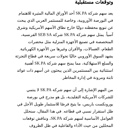
وتوقعات مستقبلية
يعد سهم شركة SK.PA أحد الأوراق المالية المثيرة للاهتمام
في البورصة الأوروبية، وخاصة للمستثمر العربي الذي يبحث
عن تنويع محفظته دوليًا خارج نطاق الأسهم الأمريكية وشرق
آسياً. يمثل سهم شركة SK.PA شركة SEB SA الفرنسية،
المتخصصة في تصنيع الأجهزة المنزلية مثل محضرات
الطعام، الغسالات، والأفران وغيرها من الأجهزة الكهربائية.
يشهد السوق الأوروبي حاليًا تحولات سريعة في قطاع التجزئة
والسلع الاستهلاكية، مما يمنح سهم شركة SK.PA أهمية
استثنائية بين المستثمرين الذين يبحثون عن أسهم ذات عوائد
ثابتة ومرونة في إدارة المخاطر.
من المهم الإشارة إلى أن سهم شركة SK.PA لا ينتمي
للشركات الأمريكية التقليدية، بل هو مدرج في بورصة
يورونكست باريس، ما يتيح فرصًا للاستثمار طويل الأجل في
ظل استقرار نسبي في قطاعه. في هذا المقال، سنحلل
العوامل الأساسية لسهم شركة SK.PA، ونناقش توقعات
المحللين من حيث الأداء والفاعلية في ظل الظروف