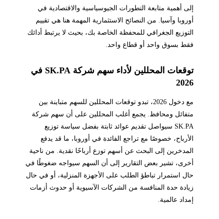
إلى أهمية متابعة التطورات الجيوسياسية والاقتصادية في
أوروبا وآسيا. من النصائح الاستثمارية المهمة هنا هي تقييم
التوزيع الجغرافي للمحفظة الخاصة بك، بحيث لا يرتبط أدائك
فقط بسوق واحد أو قطاع واحد.
توقعات المحللين لأداء سهم شركة SK.PA في
2026
مع دخول 2026، تبدو توقعات المحللين للسهم متباينة بين
متفائل ومحافظ. يجمع أغلب المحللين على أن سهم شركة
SK.PA سيواصل تقديم عوائد ثابتة بفضل سياسة توزيع
الأرباح، خصوصًا مع تراجع الفائدة في أوروبا، ما قد يدفع
المدخرين إلى البحث عن أسهم توزع أرباحًا نقدية. من ناحية
أخرى، تشير بعض التقارير إلى أن السهم سيواجه ضغوطًا في
حال استمرار تباطؤ الطلب على الأجهزة المنزلية، أو في حال
زيادة حدة المنافسة من الشركات الآسيوية أو حدوث أزمات
إمداد عالمية.