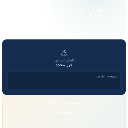
سعر إغلاق
14 يوليو 2026
— أحدث بيانات متاحة لدينا
—
3.22 B
القيمة السوقية
حجم التداول
—
—
EPS
P/E
⚠
الحكم الشرعي
غير محدد
منهجية التقييم ←
استثمر في SK.PA
فتح حساب