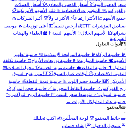
سعر الذهب اليوم
🥇 أسعار الذهب والمعادن
💱 أسعار العملات
والفوركس
📅 المؤشرات الاقتصادية
📊 فلتر الأسهم الأمريكية
📋
جميع الأسهم
📈 الأكثر ارتفاعاً
⚡ الأكثر تداولاً
🏆 أكبر الشركات
🧺
صناديق المؤشرات ETF
💰 أرخص تقييماً
💵 أعلى توزيعات
🔥 موصى
بشرائها
🕌 الأسهم الحلال
✨ الأسهم النقية
👨‍🏫 العلماء والهيئات
الشرعية
🧮
أدوات التداول
›
🕌 حاسبة الزكاة
🕌 حاسبة المرابحة الإسلامية
🧼 حاسبة تطهير
الأسهم
🕊️ حاسبة المواريث
💵 حاسبة توزيعات الأرباح
⚖️ حاسبة تكلفة
التداول
🌴 حاسبة التقاعد
💼 حاسبة نهاية الخدمة
💱 محول العملات
📅
التقويم الاقتصادي
🕐 أوقات عمل السوق
🇺🇸 متى يفتح السوق
الأمريكي؟
🧮 حاسبة حجم اللوت
📊 حاسبة قيمة النقطة
💰 حاسبة
ربح الفوركس
📐 حاسبة النقاط المحورية
📏 حاسبة حجم المركز
🌙
حاسبة السواب
📈 متوسط سعر السهم
💹 حاسبة الربح التراكمي
📉
حاسبة عائد التداول
كل الأدوات ←
🧱
المجتمع
›
🧱 حائط المجتمع
🏆 لوحة المحلّلين
✍️ اكتب تحليلك
تسجيل الدخول
إنشاء حساب