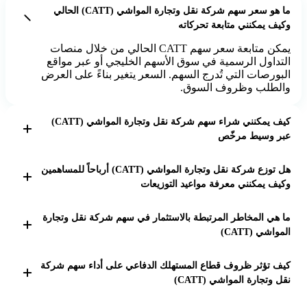
ما هو سعر سهم شركة نقل وتجارة المواشي (CATT) الحالي
وكيف يمكنني متابعة تحركاته
يمكن متابعة سعر سهم CATT الحالي من خلال منصات
التداول الرسمية في سوق الأسهم الخليجي أو عبر مواقع
البورصات التي تُدرج السهم. السعر يتغير بناءً على العرض
والطلب وظروف السوق.
كيف يمكنني شراء سهم شركة نقل وتجارة المواشي (CATT)
عبر وسيط مرخّص
لشراء سهم CATT، يجب فتح حساب تداول لدى وسيط
هل توزع شركة نقل وتجارة المواشي (CATT) أرباحاً للمساهمين
مرخّص في السوق الخليجي، إيداع الأموال، ثم تقديم أمر
وكيف يمكنني معرفة مواعيد التوزيعات
شراء للسهم عبر منصة التداول الإلكترونية أو هاتفياً، مع
متابعة تنفيذ الصفقة.
تعلن الشركة عن توزيعات الأرباح حسب قرارات مجلس
ما هي المخاطر المرتبطة بالاستثمار في سهم شركة نقل وتجارة
الإدارة، ويمكن متابعة الإعلانات الرسمية على موقع الشركة
المواشي (CATT)
أو البورصة لمعرفة مواعيد وقيمة التوزيعات.
الاستثمار في سهم CATT يتضمن مخاطر مثل تقلبات
كيف تؤثر ظروف قطاع المستهلك الدفاعي على أداء سهم شركة
السوق، التغيرات في أسعار المواشي، الظروف الاقتصادية
نقل وتجارة المواشي (CATT)
والسياسية، وتأثيرات القطاع الاستهلاكي على أداء الشركة.
قطاع المستهلك الدفاعي عادة ما يكون مستقراً نسبياً، حيث