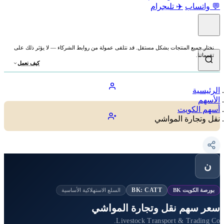
💬 واتساب
✈️ تليجرام
نختار جميع المنتجات بشكل مستقل. قد نتلقى عمولة من روابط الشركاء — لا يؤثر ذلك على
تقييماتنا.
كيف نعمل
الرئيسية
الأسهم
أسهم الكويت
نقل وتجارة المواشي
ن
BK: CATT
بورصة الكويت BK
السلع الاستهلاكية الأساسية
سعر سهم نقل وتجارة المواشي
Livestock Transport & Trading Co.