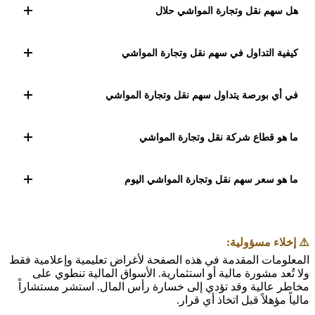
يركز على السلع الأساسية، لكن أداء سهم CATT يتأثر بعوامل
هل سهم نقل وتجارة المواشي حلال
مثل الطلب على المواشي، السياسات الحكومية، والتغيرات
في سلاسل التوريد.
التصنيف الشرعي لسهم نقل وتجارة المواشي (CATT) وفق
منهجية البيت العربي: حلال. تعد شركة Livestock Transport &
كيفية التداول في سهم نقل وتجارة المواشي
Trading Co.، المعروفة باسم "المواشي"، واحدة من
الشركات الرائدة في الكويت في قطاع نقل وتجارة المواشي
يمكنك تداول سهم نقل وتجارة المواشي (CATT) عبر وسيط
واللحوم. تأسست في عام 1973، وقد استطاعت أن تبني
مرخّص يتيح الوصول إلى بورصة الكويت. افتح حساباً، أودع
في أي بورصة يتداول سهم نقل وتجارة المواشي
سمعة قوية عبر السنوات
رأس المال، وابحث عن رمز CATT لتنفيذ أوامر الشراء أو
البيع.
يتداول سهم نقل وتجارة المواشي في بورصة الكويت. رمز
التداول: CATT. تقع الشركة في الكويت.
ما هو قطاع شركة نقل وتجارة المواشي
تنتمي شركة نقل وتجارة المواشي (CATT) إلى قطاع السلع
الاستهلاكية الأساسية المُدرج في بورصة الكويت.
ما هو سعر سهم نقل وتجارة المواشي اليوم
سعر سهم نقل وتجارة المواشي (CATT) متاح في بورصة
الكويت خلال أوقات التداول الرسمية.
⚠️ إخلاء مسؤولية:
المعلومات المقدمة في هذه الصفحة لأغراض تعليمية وإعلامية فقط
ولا تُعد مشورة مالية أو استثمارية. الأسواق المالية تنطوي على
مخاطر عالية وقد تؤدي إلى خسارة رأس المال. استشر مستشاراً
مالياً مؤهلاً قبل اتخاذ أي قرار.