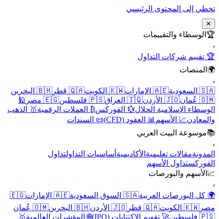
تخطي إلى المحتوى الرئيسي
✕
🏆
الوسطاء والتقييمات
›
🏆 تقييم شركات التداول
🌍
المنصات
›
🇸🇦 السعودية
🇦🇪 الإمارات
🇰🇼 الكويت
🇶🇦 قطر
🇧🇭 البحرين
🇴🇲 عُمان
🇯🇴 الأردن
🇮🇶 العراق
🇵🇸 فلسطين
🇪🇬 مصر
🕌
الوسطاء الإسلامية الحلال
💱 الفوركس
₿ العملات الرقمية
🥇 الذهب
والمعادن
📈 الأسهم
📊 العقود (CFD)
📜 السندات
📚
موسوعة البيت العربي
›
المدونة
مقالات تعليمية
الأكاديمية
أساسيات التداول
تداول
الفوركس
تداول الأسهم
📈
الأسهم والبورصات
›
🌍 كل البورصات العربية
🇸🇦 السوق السعودية
🇦🇪 الإمارات
🇪🇬
مصر
🇰🇼 الكويت
🇶🇦 قطر
🇯🇴 الأردن
🇧🇭 البحرين
🇴🇲 عُمان
🇵🇸 فلسطين
🚀 تقويم الاكتتابات (IPO)
🌐 المؤشرات العالمية
🥇