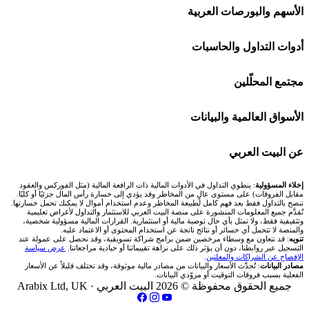
افاتريد AvaTrade
شركات تداول في السعودية
الأسهم والبورصات العربية
اكسنس Exness
شركات تداول في الإمارات
🌍 كل البورصات العربية
أدوات التداول والحاسبات
منصة بينانس
شركات تداول في الكويت
🇸🇦 السوق السعودية
🕌 حاسبة الزكاة
مجتمع المحلّلين
Bybit باي بت
شركات تداول في قطر
🇦🇪 أسواق الإمارات
💱 محول العملات
🧱 حائط المجتمع
الأسواق العالمية والبيانات
شركة Xm
شركات تداول في البحرين
🇪🇬 البورصة المصرية
🧮 حاسبة حجم اللوت
🏆 لوحة المحلّلين
🌐 المؤشرات العالمية
عن البيت العربي
شركة Okx
شركات تداول في عُمان
🇰🇼 بورصة الكويت
📊 حاسبة قيمة النقطة
✍️ اكتب تحليلك
🥇 سعر الذهب اليوم
من نحن
إخلاء المسؤولية
: ينطوي التداول في الأدوات المالية ذات الرافعة المالية (مثل الفوركس والعقود
مقابل الفروقات) على مستوى عالٍ من المخاطر وقد يؤدي إلى خسارة رأس المال جزئيًا أو كليًا.
ننصح بالتداول فقط بعد فهم كامل لطبيعة المخاطر وعدم استخدام أموال لا يمكنك تحمل خسارتها.
اكس تي بي XTB
شركات تداول في الأردن
🇶🇦 بورصة قطر
💰 حاسبة ربح الفوركس
تُقدَّم جميع المعلومات المنشورة على منصة البيت العربي للاستثمار والتداول لأغراض تعليمية
🥇 أسعار الذهب والمعادن
تواصل معنا
وتثقيفية فقط، ولا تمثل بأي حال توصية مالية أو استثمارية. القرارات المالية مسؤولية شخصية،
والمنصة لا تتحمل أي خسائر أو نتائج ناتجة عن استخدام المحتوى أو الاعتماد عليه.
انتراكتيف بروكرز IBKR
تنويه
: قد نتعاون مع وسطاء مرخصين ضمن برامج شراكة تسويقية، وقد نحصل على عمولة عند
شركات تداول في العراق
🇯🇴 بورصة عمّان
📌 حاسبة النقاط المحورية
التسجيل عبر روابطنا، دون أن يؤثر ذلك على نزاهة تقييماتنا أو حيادية مراجعاتنا.
عرض سياسة
💱 أسعار العملات والفوركس
فريق المؤلفين
الإفصاح عن الشراكات والمعلنين
.
مصادر البيانات
: تُحدَّث الأسعار والبيانات من مصادر مالية موثوقة، وقد تختلف قليلاً عن الأسعار
شركات تداول في فلسطين
الفعلية بسبب فروقات التوقيت أو مزوّدي البيانات.
🇧🇭 بورصة البحرين
📏 حاسبة حجم المركز
💵 سعر الريال السعودي في مصر
مقالات تعليمية
جميع الحقوق محفوظة © 2026 البيت العربي ·
Arabix Ltd, UK
شركات تداول في مصر