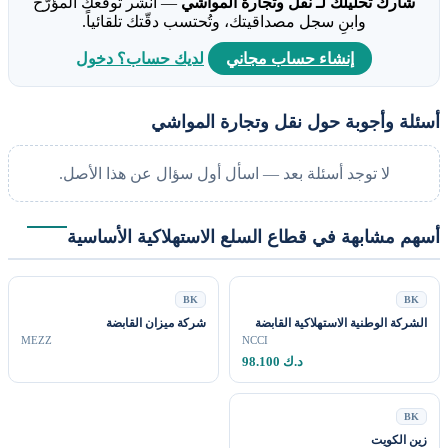
شارك تحليلك لـ نقل وتجارة المواشي
— انشر توقّعك المؤرّخ
وابنِ سجل مصداقيتك، وتُحتسب دقّتك تلقائياً.
إنشاء حساب مجاني
لديك حساب؟ دخول
أسئلة وأجوبة حول نقل وتجارة المواشي
لا توجد أسئلة بعد — اسأل أول سؤال عن هذا الأصل.
أسهم مشابهة في قطاع السلع الاستهلاكية الأساسية
BK
BK
الشركة الوطنية الاستهلاكية القابضة
شركة ميزان القابضة
MEZZ
NCCI
98.100 د.ك
BK
زين الكويت