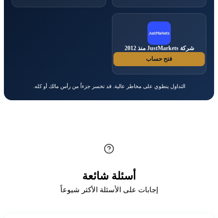
شركة JustMarkets منذ 2012
فتح حساب
التداول ينطوي على مخاطر عالية. قد تخسر جزءاً من رأس مالك أو كله.
أسئلة شائعة
إجابات على الأسئلة الأكثر شيوعاً