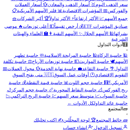
سعر الذهب اليوم
🥇 أسعار الذهب والمعادن
💱 أسعار العملات
والفوركس
📅 المؤشرات الاقتصادية
📊 فلتر الأسهم الأمريكية
📋
جميع الأسهم
📈 الأكثر ارتفاعاً
⚡ الأكثر تداولاً
🏆 أكبر الشركات
🧺
صناديق المؤشرات ETF
💰 أرخص تقييماً
💵 أعلى توزيعات
🔥 موصى
بشرائها
🕌 الأسهم الحلال
✨ الأسهم النقية
👨‍🏫 العلماء والهيئات
الشرعية
🧮
أدوات التداول
›
🕌 حاسبة الزكاة
🕌 حاسبة المرابحة الإسلامية
🧼 حاسبة تطهير
الأسهم
🕊️ حاسبة المواريث
💵 حاسبة توزيعات الأرباح
⚖️ حاسبة تكلفة
التداول
🌴 حاسبة التقاعد
💼 حاسبة نهاية الخدمة
💱 محول العملات
📅
التقويم الاقتصادي
🕐 أوقات عمل السوق
🇺🇸 متى يفتح السوق
الأمريكي؟
🧮 حاسبة حجم اللوت
📊 حاسبة قيمة النقطة
💰 حاسبة
ربح الفوركس
📐 حاسبة النقاط المحورية
📏 حاسبة حجم المركز
🌙
حاسبة السواب
📈 متوسط سعر السهم
💹 حاسبة الربح التراكمي
📉
حاسبة عائد التداول
كل الأدوات ←
🧱
المجتمع
›
🧱 حائط المجتمع
🏆 لوحة المحلّلين
✍️ اكتب تحليلك
تسجيل الدخول
إنشاء حساب