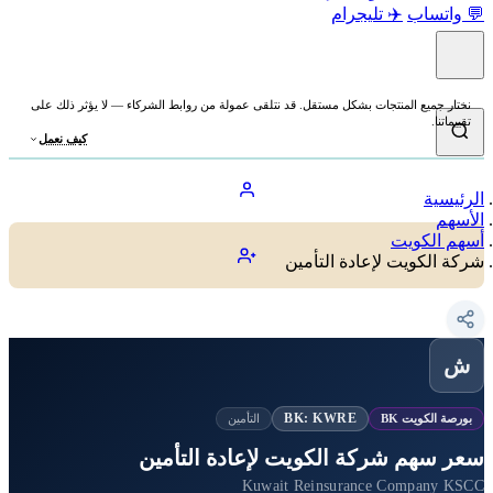
💬 واتساب
✈️ تليجرام
نختار جميع المنتجات بشكل مستقل. قد نتلقى عمولة من روابط الشركاء — لا يؤثر ذلك على
تقييماتنا.
كيف نعمل
الرئيسية
الأسهم
أسهم الكويت
شركة الكويت لإعادة التأمين
ش
BK: KWRE
بورصة الكويت BK
التأمين
سعر سهم شركة الكويت لإعادة التأمين
Kuwait Reinsurance Company KSCC