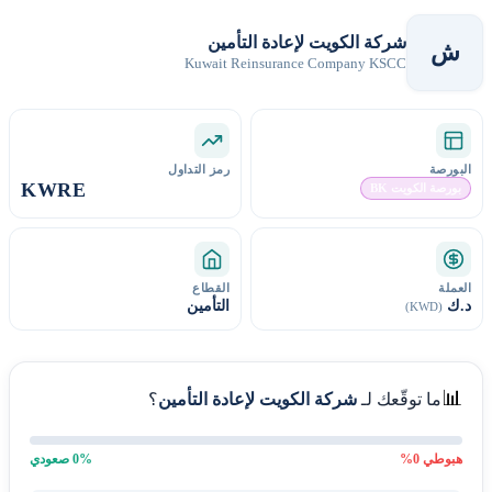
شركة الكويت لإعادة التأمين
ش
Kuwait Reinsurance Company KSCC
البورصة
رمز التداول
KWRE
بورصة الكويت BK
العملة
القطاع
د.ك
التأمين
(KWD)
📊
ما توقّعك لـ
شركة الكويت لإعادة التأمين
؟
هبوطي
0
%
% صعودي
0