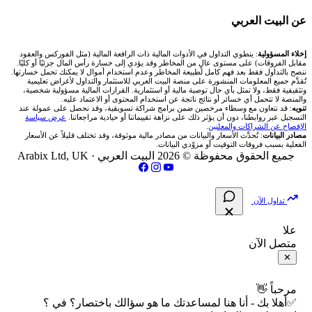
شركة Xm
شركات تداول في البحرين
🇪🇬 البورصة المصرية
🧮 حاسبة حجم اللوت
🏆 لوحة المحلّلين
🌐 المؤشرات العالمية
عن البيت العربي
شركة Okx
شركات تداول في عُمان
🇰🇼 بورصة الكويت
📊 حاسبة قيمة النقطة
✍️ اكتب تحليلك
🥇 سعر الذهب اليوم
من نحن
إخلاء المسؤولية
: ينطوي التداول في الأدوات المالية ذات الرافعة المالية (مثل الفوركس والعقود
مقابل الفروقات) على مستوى عالٍ من المخاطر وقد يؤدي إلى خسارة رأس المال جزئيًا أو كليًا.
ننصح بالتداول فقط بعد فهم كامل لطبيعة المخاطر وعدم استخدام أموال لا يمكنك تحمل خسارتها.
اكس تي بي XTB
شركات تداول في الأردن
🇶🇦 بورصة قطر
💰 حاسبة ربح الفوركس
تُقدَّم جميع المعلومات المنشورة على منصة البيت العربي للاستثمار والتداول لأغراض تعليمية
🥇 أسعار الذهب والمعادن
تواصل معنا
وتثقيفية فقط، ولا تمثل بأي حال توصية مالية أو استثمارية. القرارات المالية مسؤولية شخصية،
والمنصة لا تتحمل أي خسائر أو نتائج ناتجة عن استخدام المحتوى أو الاعتماد عليه.
انتراكتيف بروكرز IBKR
تنويه
: قد نتعاون مع وسطاء مرخصين ضمن برامج شراكة تسويقية، وقد نحصل على عمولة عند
شركات تداول في العراق
🇯🇴 بورصة عمّان
📌 حاسبة النقاط المحورية
التسجيل عبر روابطنا، دون أن يؤثر ذلك على نزاهة تقييماتنا أو حيادية مراجعاتنا.
عرض سياسة
💱 أسعار العملات والفوركس
فريق المؤلفين
الإفصاح عن الشراكات والمعلنين
.
مصادر البيانات
: تُحدَّث الأسعار والبيانات من مصادر مالية موثوقة، وقد تختلف قليلاً عن الأسعار
شركات تداول في فلسطين
الفعلية بسبب فروقات التوقيت أو مزوّدي البيانات.
🇧🇭 بورصة البحرين
📏 حاسبة حجم المركز
💵 سعر الريال السعودي في مصر
مقالات تعليمية
جميع الحقوق محفوظة © 2026 البيت العربي ·
Arabix Ltd, UK
شركات تداول في مصر
🇴🇲 بورصة مسقط
🔄 حاسبة تكلفة السواب
📅 المؤشرات الاقتصادية
سياسة تقييم الشركات
تداول الآن
🇵🇸 بورصة فلسطين
📈 حاسبة عائد التداول
شركات التداول النصابة
علا
متصل الآن
فلتر الأسهم الشرعي
📊 حاسبة الربح التراكمي
الإبلاغ عن شركة نصابة
✕
📋 جميع الأسهم
🧮 حاسبة متوسط سعر السهم
شروط الاستخدام
مرحباً 👋
✅أهلا بك - أنا هنا لمساعدتك ما هو سؤالك باختصار؟ في ؟