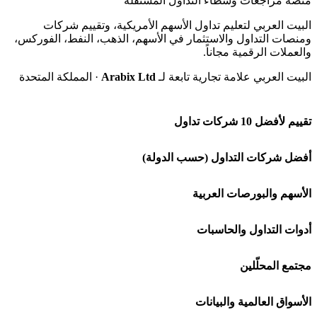
منصة مراجعات وسطاء التداول المستقلة
البيت العربي لتعليم تداول الأسهم الأمريكية، وتقييم شركات
ومنصات التداول والاستثمار في الأسهم، الذهب، النفط، الفوركس،
والعملات الرقمية مجاناً.
البيت العربي علامة تجارية تابعة لـ
Arabix Ltd
· المملكة المتحدة
تقييم لأفضل 10 شركات تداول
شركة Capital.com
أفضل شركات التداول (حسب الدولة)
افاتريد AvaTrade
شركات تداول في السعودية
الأسهم والبورصات العربية
اكسنس Exness
شركات تداول في الإمارات
🌍 كل البورصات العربية
أدوات التداول والحاسبات
منصة بينانس
شركات تداول في الكويت
🇸🇦 السوق السعودية
🕌 حاسبة الزكاة
مجتمع المحلّلين
Bybit باي بت
شركات تداول في قطر
🇦🇪 أسواق الإمارات
💱 محول العملات
🧱 حائط المجتمع
الأسواق العالمية والبيانات