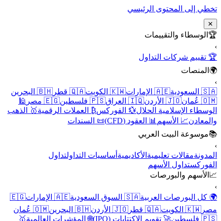
تخطي إلى المحتوى الرئيسي
✕
🏆
الوسطاء والتقييمات
›
🏆 تقييم شركات التداول
🌍
المنصات
›
🇸🇦 السعودية
🇦🇪 الإمارات
🇰🇼 الكويت
🇶🇦 قطر
🇧🇭 البحرين
🇴🇲 عُمان
🇯🇴 الأردن
🇮🇶 العراق
🇵🇸 فلسطين
🇪🇬 مصر
🕌
الوسطاء الإسلامية الحلال
💱 الفوركس
₿ العملات الرقمية
🥇 الذهب
والمعادن
📈 الأسهم
📊 العقود (CFD)
📜 السندات
📚
موسوعة البيت العربي
›
المدونة
مقالات تعليمية
الأكاديمية
أساسيات التداول
تداول
الفوركس
تداول الأسهم
📈
الأسهم والبورصات
›
🌍 كل البورصات العربية
🇸🇦 السوق السعودية
🇦🇪 الإمارات
🇪🇬
مصر
🇰🇼 الكويت
🇶🇦 قطر
🇯🇴 الأردن
🇧🇭 البحرين
🇴🇲 عُمان
🇵🇸 فلسطين
🚀 تقويم الاكتتابات (IPO)
🌐 المؤشرات العالمية
🥇