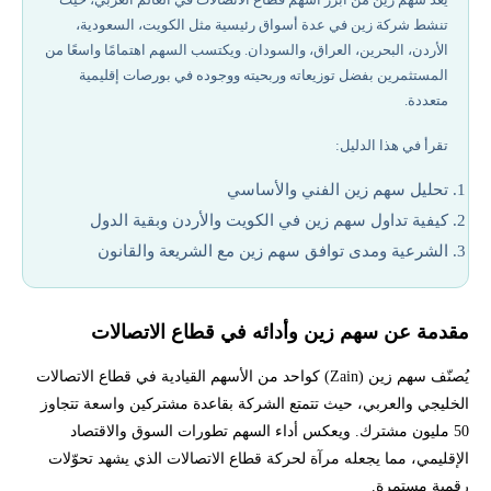
تنشط شركة زين في عدة أسواق رئيسية مثل الكويت، السعودية،
سعر سهم زين اليوم والتغيرات الأخيرة
الأردن، البحرين، العراق، والسودان. ويكتسب السهم اهتمامًا واسعًا من
المستثمرين بفضل توزيعاته وربحيته ووجوده في بورصات إقليمية
تحليل سهم زين الفني والأساسي
متعددة.
تقرأ في هذا الدليل:
كيفية تداول سهم زين في السوق
تحليل سهم زين الفني والأساسي
أفضل منصات تداول سهم زين وأنسب محفظة له
كيفية تداول سهم زين في الكويت والأردن وبقية الدول
الشرعية ومدى توافق سهم زين مع الشريعة والقانون
أفضل شركات تداول مرخصة في 2026
أخبار سهم زين وأبرز التحليلات
مقدمة عن سهم زين وأدائه في قطاع الاتصالات
يُصنّف سهم زين (Zain) كواحد من الأسهم القيادية في قطاع الاتصالات
توزيعات سهم زين في الأرباح
الخليجي والعربي، حيث تتمتع الشركة بقاعدة مشتركين واسعة تتجاوز
50 مليون مشترك. ويعكس أداء السهم تطورات السوق والاقتصاد
الشرعية ومدى توافق سهم زين مع الشريعة والقانون
الإقليمي، مما يجعله مرآة لحركة قطاع الاتصالات الذي يشهد تحوّلات
رقمية مستمرة.