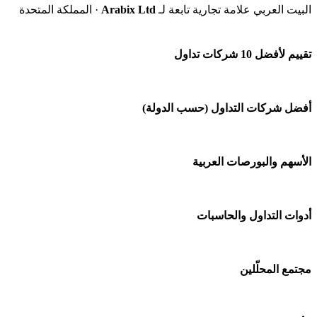
البيت العربي علامة تجارية تابعة لـ
Arabix Ltd
· المملكة المتحدة
تقييم لأفضل 10 شركات تداول
شركة Capital.com
أفضل شركات التداول (حسب الدولة)
افاتريد AvaTrade
شركات تداول في السعودية
الأسهم والبورصات العربية
اكسنس Exness
شركات تداول في الإمارات
منصة بينانس
🌍 كل البورصات العربية
أدوات التداول والحاسبات
شركات تداول في الكويت
Bybit باي بت
🇸🇦 السوق السعودية
شركات تداول في قطر
🕌 حاسبة الزكاة
مجتمع المحلّلين
شركة Xm
🇦🇪 أسواق الإمارات
شركات تداول في البحرين
💱 محول العملات
شركة Okx
🇪🇬 البورصة المصرية