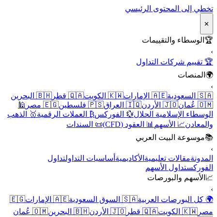
تخطي إلى المحتوى الرئيسي
✕
🏆
الوسطاء والتقييمات
›
🏆 تقييم شركات التداول
🌍
المنصات
›
🇸🇦 السعودية
🇦🇪 الإمارات
🇰🇼 الكويت
🇶🇦 قطر
🇧🇭 البحرين
🇴🇲 عُمان
🇯🇴 الأردن
🇮🇶 العراق
🇵🇸 فلسطين
🇪🇬 مصر
🕌
الوسطاء الإسلامية الحلال
💱 الفوركس
₿ العملات الرقمية
🥇 الذهب
والمعادن
📈 الأسهم
📊 العقود (CFD)
📜 السندات
📚
موسوعة البيت العربي
›
المدونة
مقالات تعليمية
الأكاديمية
أساسيات التداول
تداول
الفوركس
تداول الأسهم
📈
الأسهم والبورصات
›
🌍 كل البورصات العربية
🇸🇦 السوق السعودية
🇦🇪 الإمارات
🇪🇬
مصر
🇰🇼 الكويت
🇶🇦 قطر
🇯🇴 الأردن
🇧🇭 البحرين
🇴🇲 عُمان