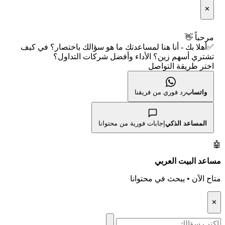
📅 التقويم الاقتصادي
✕
👨‍🏫 العلماء والهيئات الشرعية
شروط الاستخدام
🕐 أوقات عمل السوق
مرحباً 👋
✅أهلا بك - أنا هنا لمساعدتك ما هو سؤالك باختصار؟ في كيف
سياسة الخصوصية
🇺🇸 متى يفتح السوق الأمريكي؟
تشتري أسهم زين؟ الأداء وأفضل شركات التداول؟
اختر طريقة التواصل
🛠️ كل الأدوات
واتساب
رد فوري من فريقنا
المساعد الذكي
إجابات فورية من محتوانا
🤖
مساعد البيت العربي
متاح الآن • يبحث في محتوانا
✕