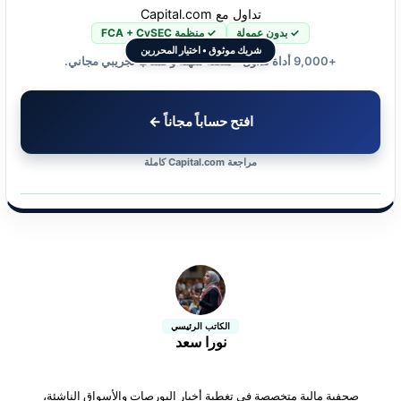
تداول مع Capital.com
✓ بدون عمولة
✓ منظمة FCA + CySEC
شريك موثوق • اختيار المحررين
+9,000 أداة تداول • منصة سهلة وحساب تجريبي مجاني.
افتح حساباً مجاناً ←
مراجعة Capital.com كاملة
الكاتب الرئيسي
نورا سعد
صحفية مالية متخصصة في تغطية أخبار البورصات والأسواق الناشئة،