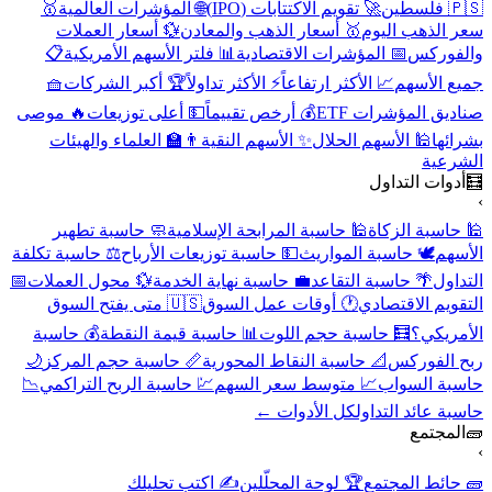
🇵🇸 فلسطين
🚀 تقويم الاكتتابات (IPO)
🌐 المؤشرات العالمية
🥇
سعر الذهب اليوم
🥇 أسعار الذهب والمعادن
💱 أسعار العملات
والفوركس
📅 المؤشرات الاقتصادية
📊 فلتر الأسهم الأمريكية
📋
جميع الأسهم
📈 الأكثر ارتفاعاً
⚡ الأكثر تداولاً
🏆 أكبر الشركات
🧺
صناديق المؤشرات ETF
💰 أرخص تقييماً
💵 أعلى توزيعات
🔥 موصى
بشرائها
🕌 الأسهم الحلال
✨ الأسهم النقية
👨‍🏫 العلماء والهيئات
الشرعية
🧮
أدوات التداول
›
🕌 حاسبة الزكاة
🕌 حاسبة المرابحة الإسلامية
🧼 حاسبة تطهير
الأسهم
🕊️ حاسبة المواريث
💵 حاسبة توزيعات الأرباح
⚖️ حاسبة تكلفة
التداول
🌴 حاسبة التقاعد
💼 حاسبة نهاية الخدمة
💱 محول العملات
📅
التقويم الاقتصادي
🕐 أوقات عمل السوق
🇺🇸 متى يفتح السوق
الأمريكي؟
🧮 حاسبة حجم اللوت
📊 حاسبة قيمة النقطة
💰 حاسبة
ربح الفوركس
📐 حاسبة النقاط المحورية
📏 حاسبة حجم المركز
🌙
حاسبة السواب
📈 متوسط سعر السهم
💹 حاسبة الربح التراكمي
📉
حاسبة عائد التداول
كل الأدوات ←
🧱
المجتمع
›
🧱 حائط المجتمع
🏆 لوحة المحلّلين
✍️ اكتب تحليلك