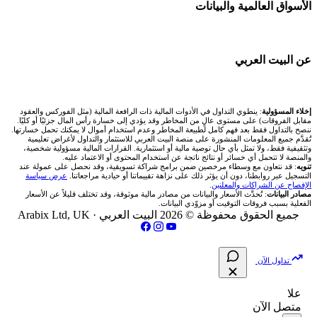
🧱 حائط المجتمع
الأسواق العالمية والبيانات
شركات تداول في عُمان
🧮 حاسبة حجم اللوت
اكس تي بي XTB
🇰🇼 بورصة الكويت
🏆 لوحة المحلّلين
شركات تداول في الأردن
📊 حاسبة قيمة النقطة
🌐 المؤشرات العالمية
عن البيت العربي
انتراكتيف بروكرز IBKR
🇶🇦 بورصة قطر
✍️ اكتب تحليلك
شركات تداول في العراق
💰 حاسبة ربح الفوركس
🥇 سعر الذهب اليوم
🇯🇴 بورصة عمّان
من نحن
إخلاء المسؤولية
: ينطوي التداول في الأدوات المالية ذات الرافعة المالية (مثل الفوركس والعقود
شركات تداول في فلسطين
📌 حاسبة النقاط المحورية
مقابل الفروقات) على مستوى عالٍ من المخاطر وقد يؤدي إلى خسارة رأس المال جزئيًا أو كليًا.
🥇 أسعار الذهب والمعادن
ننصح بالتداول فقط بعد فهم كامل لطبيعة المخاطر وعدم استخدام أموال لا يمكنك تحمل خسارتها.
🇧🇭 بورصة البحرين
تُقدَّم جميع المعلومات المنشورة على منصة البيت العربي للاستثمار والتداول لأغراض تعليمية
تواصل معنا
شركات تداول في مصر
وتثقيفية فقط، ولا تمثل بأي حال توصية مالية أو استثمارية. القرارات المالية مسؤولية شخصية،
📏 حاسبة حجم المركز
والمنصة لا تتحمل أي خسائر أو نتائج ناتجة عن استخدام المحتوى أو الاعتماد عليه.
💱 أسعار العملات والفوركس
تنويه
: قد نتعاون مع وسطاء مرخصين ضمن برامج شراكة تسويقية، وقد نحصل على عمولة عند
🇴🇲 بورصة مسقط
التسجيل عبر روابطنا، دون أن يؤثر ذلك على نزاهة تقييماتنا أو حيادية مراجعاتنا.
عرض سياسة
فريق المؤلفين
الإفصاح عن الشراكات والمعلنين
.
🔄 حاسبة تكلفة السواب
💵 سعر الريال السعودي في مصر
مصادر البيانات
: تُحدَّث الأسعار والبيانات من مصادر مالية موثوقة، وقد تختلف قليلاً عن الأسعار
🇵🇸 بورصة فلسطين
الفعلية بسبب فروقات التوقيت أو مزوّدي البيانات.
مقالات تعليمية
جميع الحقوق محفوظة © 2026 البيت العربي ·
Arabix Ltd, UK
📈 حاسبة عائد التداول
📅 المؤشرات الاقتصادية
فحص الأسهم الأمريكية الشرعي
سياسة تقييم الشركات
📊 حاسبة الربح التراكمي
تداول الآن
📋 جميع الأسهم
شركات التداول النصابة
🧮 حاسبة متوسط سعر السهم
علا
🕌 الأسهم الحلال
متصل الآن
الإبلاغ عن شركة نصابة