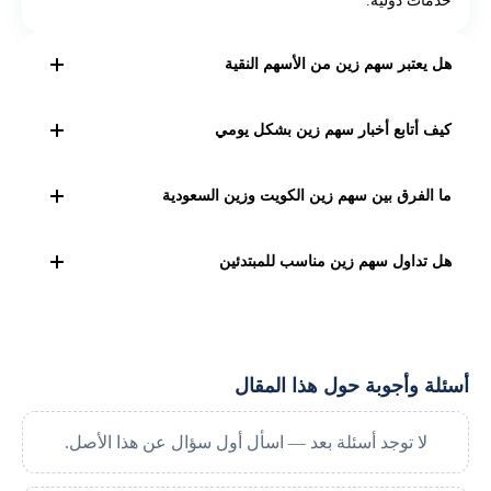
هل يعتبر سهم زين من الأسهم النقية
سهم زين يُعد "مختلطًا" شرعيًا ويحتاج إلى تطهير الأرباح. أما زين
كيف أتابع أخبار سهم زين بشكل يومي
السعودية فقد تصنّف كمباحة بحسب مؤشرات شرعية سعودية.
يمكن متابعة أخبار سهم زين عبر موقع بورصة الكويت الرسمي،
ما الفرق بين سهم زين الكويت وزين السعودية
أو عبر مواقع مالية مثل "
تداول السعودية
"، و"CNBC عربية"،
و"أرقام".
الفرق الأساسي في الشركة المدرجة: زين الكويت هي الشركة
هل تداول سهم زين مناسب للمبتدئين
الأم، بينما زين السعودية شركة تابعة تعمل تحت امتياز منفصل،
وتختلف في نتائجها المالية وتوزيعاتها.
نعم، يُعتبر من الأسهم المناسبة للمبتدئين بسبب ثباته النسبي
وتوزيعاته، لكن يفضّل التداول عبر وسطاء موثوقين والاعتماد
على التحليل الفني والأساسي لتقليل المخاطر.
أسئلة وأجوبة حول هذا المقال
لا توجد أسئلة بعد — اسأل أول سؤال عن هذا الأصل.