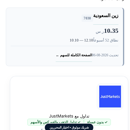
تفاصيل الإدراج والاكتتاب السابق
زين السعودية
توقعات سهم زين ورؤية مستقبلية
7030
10.35
ر.س
تحتاج لاستشارة لمعرفة افضل بديل عالمي لسهم زين؟
نطاق 52 أسبوعاً
10.10 — 12.10
الصفحة الكاملة للسهم ←
تحديث 2026-08-06
تداول مع JustMarkets
✓ بدون عمولة
✓ تداول الذهب والفوركس والأسهم
شريك موثوق • اختيار المحررين