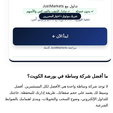
ما أكثر الوسطاء أماناً للتداول في الكويت؟
تداول مع JustMarkets
✓ بدون عمولة
✓ تداول الذهب والفوركس والأسهم
ما الوسطاء الأكثر موثوقية في عمليات السحب في الكويت؟
شريك موثوق • اختيار المحررين
تنفيذ فوري • سحب وإيداع محلي ودولي آمن.
أخطاء شائعة عند اختيار شركة تداول في الكويت
ابدأ الآن ←
إخلاء المسؤولية وتنويه المخاطر
مراجعة JustMarkets كاملة
هل تريد مساعدة بخصوص شركات التداول في الكويت ؟
ما أفضل شركة وساطة في بورصة الكويت؟
لا توجد شركة وساطة واحدة هي الأفضل لكل المستثمرين. أفضل
وسيط لك يعتمد على حجم صفقاتك، طريقة إدارتك للمحفظة، حاجتك
للتداول الإلكتروني، وضوح السحب والتحويلات، ومدى اهتمامك بالضوابط
الشرعية.