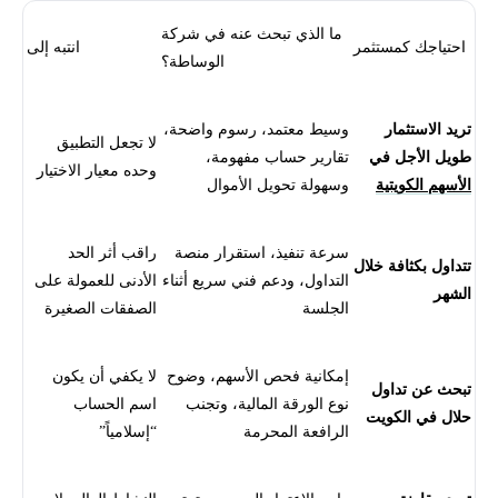
ما الذي تبحث عنه في شركة
احتياجك كمستثمر
انتبه إلى
الوساطة؟
تريد الاستثمار
وسيط معتمد، رسوم واضحة،
لا تجعل التطبيق
طويل الأجل في
تقارير حساب مفهومة،
وحده معيار الاختيار
الأسهم الكويتية
وسهولة تحويل الأموال
سرعة تنفيذ، استقرار منصة
راقب أثر الحد
تتداول بكثافة خلال
التداول، ودعم فني سريع أثناء
الأدنى للعمولة على
الشهر
الجلسة
الصفقات الصغيرة
إمكانية فحص الأسهم، وضوح
لا يكفي أن يكون
تبحث عن تداول
نوع الورقة المالية، وتجنب
اسم الحساب
حلال في الكويت
الرافعة المحرمة
“إسلامياً”