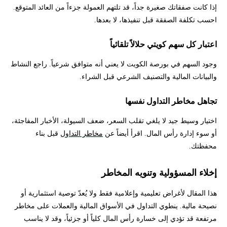
إذا كانت صفقاتك صغيرة جداً، قد تلتهم العمولة جزءاً من العائد المتوقع.
احسب تكلفة الصفقة قبل تنفيذها، لا بعدها.
اعتبار كل سهم كويتي حلالاً تلقائياً
وجود السهم في بورصة الكويت لا يعني أنه متوافق شرعياً. راجع النشاط
والبيانات المالية والتصنيف الشرعي قبل الشراء.
تجاهل مخاطر التداول نفسها
اختيار وسيط جيد لا يلغي تقلب السعر، ضعف السيولة، الأخبار المفاجئة،
أو سوء إدارة رأس المال. اقرأ أيضاً عن
مخاطر التداول
قبل بناء
محفظتك.
إخلاء المسؤولية وتنويه المخاطر
هذا المقال لأغراض تعليمية وإعلامية فقط ولا يُعدّ توصية استثمارية أو
نصيحة مالية. ينطوي التداول في الأسواق المالية والعملات على مخاطر
مرتفعة قد تؤدي إلى خسارة رأس المال كلياً أو جزئياً، وقد لا يناسب