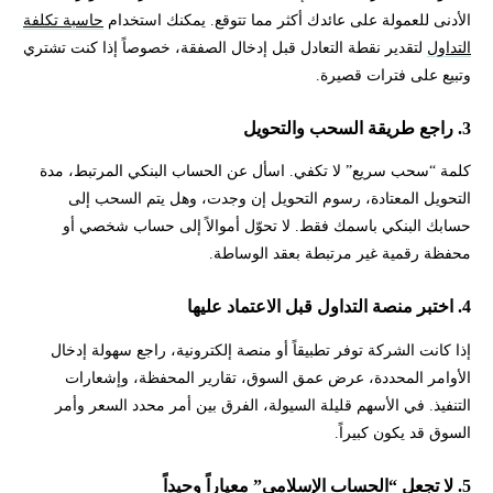
الأدنى للعمولة على عائدك أكثر مما تتوقع. يمكنك استخدام
حاسبة تكلفة
التداول
لتقدير نقطة التعادل قبل إدخال الصفقة، خصوصاً إذا كنت تشتري
وتبيع على فترات قصيرة.
3. راجع طريقة السحب والتحويل
كلمة “سحب سريع” لا تكفي. اسأل عن الحساب البنكي المرتبط، مدة
التحويل المعتادة، رسوم التحويل إن وجدت، وهل يتم السحب إلى
حسابك البنكي باسمك فقط. لا تحوّل أموالاً إلى حساب شخصي أو
محفظة رقمية غير مرتبطة بعقد الوساطة.
4. اختبر منصة التداول قبل الاعتماد عليها
إذا كانت الشركة توفر تطبيقاً أو منصة إلكترونية، راجع سهولة إدخال
الأوامر المحددة، عرض عمق السوق، تقارير المحفظة، وإشعارات
التنفيذ. في الأسهم قليلة السيولة، الفرق بين أمر محدد السعر وأمر
السوق قد يكون كبيراً.
5. لا تجعل “الحساب الإسلامي” معياراً وحيداً