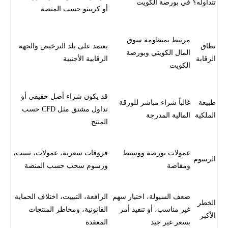
تتداوله؟
في بورصة الكويت
أو كريبتو حسب المنصة
مرتبط بمنظومة سوق
نطاق
يعتمد على بلد الترخيص والجهة
المال الكويتي وبورصة
الرقابة
الرقابية الأجنبية
الكويت
قد يكون شراء أصل حقيقي أو
طبيعة
غالباً شراء مباشر للورقة
تداول مشتق مثل CFD حسب
الملكية
المالية المدرجة
المنتج
عمولات بورصة ووسيط
فروقات سعرية، عمولات، تبييت،
الرسوم
ومقاصة
ورسوم سحب حسب المنصة
ضعف السيولة، اختيار سهم
الرافعة، التبييت، اختلاف الحماية
الخطر
غير مناسب، أو تنفيذ أمر
القانونية، ومخاطر المنتجات
الأكبر
بسعر غير جيد
المعقدة