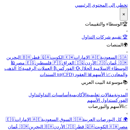
تخطي إلى المحتوى الرئيسي
✕
🏆
الوسطاء والتقييمات
›
🏆 تقييم شركات التداول
🌍
المنصات
›
🇸🇦 السعودية
🇦🇪 الإمارات
🇰🇼 الكويت
🇶🇦 قطر
🇧🇭 البحرين
🇴🇲 عُمان
🇯🇴 الأردن
🇮🇶 العراق
🇵🇸 فلسطين
🇪🇬 مصر
🕌
الوسطاء الإسلامية الحلال
💱 الفوركس
₿ العملات الرقمية
🥇 الذهب
والمعادن
📈 الأسهم
📊 العقود (CFD)
📜 السندات
📚
موسوعة البيت العربي
›
المدونة
مقالات تعليمية
الأكاديمية
أساسيات التداول
تداول
الفوركس
تداول الأسهم
📈
الأسهم والبورصات
›
🌍 كل البورصات العربية
🇸🇦 السوق السعودية
🇦🇪 الإمارات
🇪🇬
مصر
🇰🇼 الكويت
🇶🇦 قطر
🇯🇴 الأردن
🇧🇭 البحرين
🇴🇲 عُمان