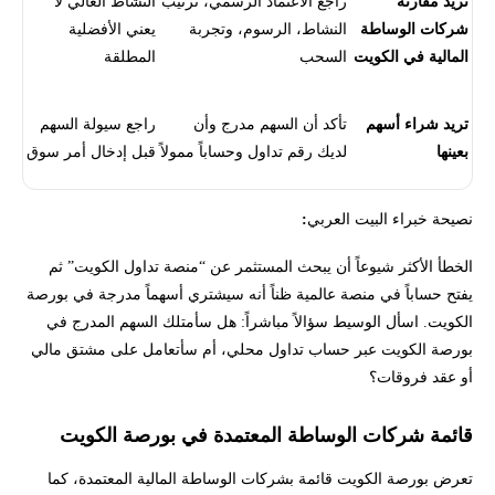
تريد مقارنة
راجع الاعتماد الرسمي، ترتيب
النشاط العالي لا
شركات الوساطة
النشاط، الرسوم، وتجربة
يعني الأفضلية
المالية في الكويت
السحب
المطلقة
تريد شراء أسهم
تأكد أن السهم مدرج وأن
راجع سيولة السهم
بعينها
لديك رقم تداول وحساباً ممولاً
قبل إدخال أمر سوق
نصيحة خبراء البيت العربي
:
الخطأ الأكثر شيوعاً أن يبحث المستثمر عن “منصة تداول الكويت” ثم
يفتح حساباً في منصة عالمية ظناً أنه سيشتري أسهماً مدرجة في بورصة
الكويت. اسأل الوسيط سؤالاً مباشراً: هل سأمتلك السهم المدرج في
بورصة الكويت عبر حساب تداول محلي، أم سأتعامل على مشتق مالي
أو عقد فروقات؟
قائمة شركات الوساطة المعتمدة في بورصة الكويت
تعرض بورصة الكويت قائمة بشركات الوساطة المالية المعتمدة، كما