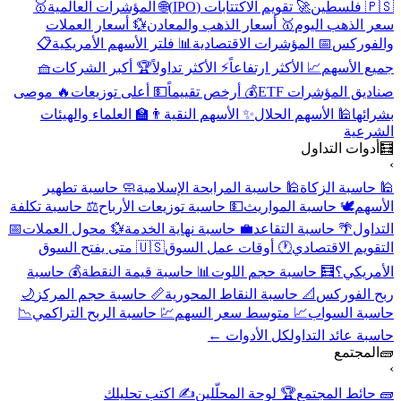
🇵🇸 فلسطين
🚀 تقويم الاكتتابات (IPO)
🌐 المؤشرات العالمية
🥇
سعر الذهب اليوم
🥇 أسعار الذهب والمعادن
💱 أسعار العملات
والفوركس
📅 المؤشرات الاقتصادية
📊 فلتر الأسهم الأمريكية
📋
جميع الأسهم
📈 الأكثر ارتفاعاً
⚡ الأكثر تداولاً
🏆 أكبر الشركات
🧺
صناديق المؤشرات ETF
💰 أرخص تقييماً
💵 أعلى توزيعات
🔥 موصى
بشرائها
🕌 الأسهم الحلال
✨ الأسهم النقية
👨‍🏫 العلماء والهيئات
الشرعية
🧮
أدوات التداول
›
🕌 حاسبة الزكاة
🕌 حاسبة المرابحة الإسلامية
🧼 حاسبة تطهير
الأسهم
🕊️ حاسبة المواريث
💵 حاسبة توزيعات الأرباح
⚖️ حاسبة تكلفة
التداول
🌴 حاسبة التقاعد
💼 حاسبة نهاية الخدمة
💱 محول العملات
📅
التقويم الاقتصادي
🕐 أوقات عمل السوق
🇺🇸 متى يفتح السوق
الأمريكي؟
🧮 حاسبة حجم اللوت
📊 حاسبة قيمة النقطة
💰 حاسبة
ربح الفوركس
📐 حاسبة النقاط المحورية
📏 حاسبة حجم المركز
🌙
حاسبة السواب
📈 متوسط سعر السهم
💹 حاسبة الربح التراكمي
📉
حاسبة عائد التداول
كل الأدوات ←
🧱
المجتمع
›
🧱 حائط المجتمع
🏆 لوحة المحلّلين
✍️ اكتب تحليلك