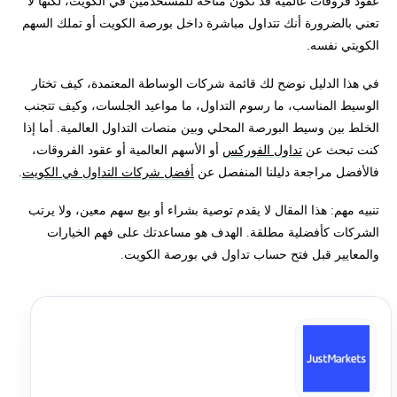
عقود فروقات عالمية قد تكون متاحة للمستخدمين في الكويت، لكنها لا
تعني بالضرورة أنك تتداول مباشرة داخل بورصة الكويت أو تملك السهم
كيف تختار أفضل شركة وساطة في الكويت؟
الكويتي نفسه.
كيف تتحقق من أن شركة التداول مرخصة في الكويت؟
في هذا الدليل نوضح لك قائمة شركات الوساطة المعتمدة، كيف تختار
الوسيط المناسب، ما رسوم التداول، ما مواعيد الجلسات، وكيف تتجنب
رسوم التداول في بورصة الكويت
الخلط بين وسيط البورصة المحلي وبين منصات التداول العالمية. أما إذا
كنت تبحث عن
تداول الفوركس
أو الأسهم العالمية أو عقود الفروقات،
مواعيد تداول بورصة الكويت 2026
فالأفضل مراجعة دليلنا المنفصل عن
أفضل شركات التداول في الكويت
.
تنبيه مهم: هذا المقال لا يقدم توصية بشراء أو بيع سهم معين، ولا يرتب
وسيط بورصة الكويت أم منصة تداول عالمية؟
الشركات كأفضلية مطلقة. الهدف هو مساعدتك على فهم الخيارات
والمعايير قبل فتح حساب تداول في بورصة الكويت.
خطوات فتح حساب تداول في بورصة الكويت
أنواع الأوامر التي يجب أن تفهمها قبل التداول
هل التداول في بورصة الكويت حلال؟