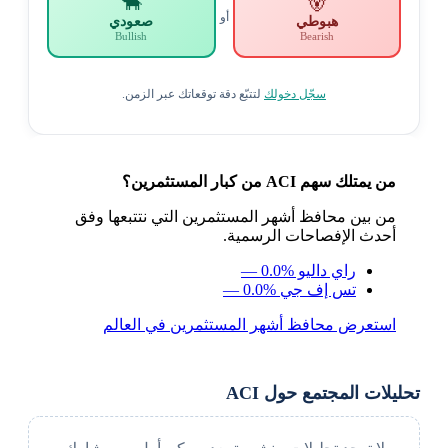
🐂
🐻
أو
هبوطي
صعودي
Bullish
Bearish
سجّل دخولك
لتتبّع دقة توقعاتك عبر الزمن.
من يمتلك سهم ACI من كبار المستثمرين؟
من بين محافظ أشهر المستثمرين التي نتتبعها وفق
أحدث الإفصاحات الرسمية.
راي داليو
— 0.0%
تس إف جي
— 0.0%
استعرض محافظ أشهر المستثمرين في العالم
تحليلات المجتمع حول ACI