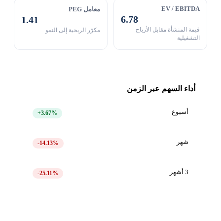
EV / EBITDA
معامل PEG
6.78
1.41
قيمة المنشأة مقابل الأرباح
مكرّر الربحية إلى النمو
التشغيلية
أداء السهم عبر الزمن
أسبوع
+3.67%
شهر
-14.13%
3 أشهر
-25.11%