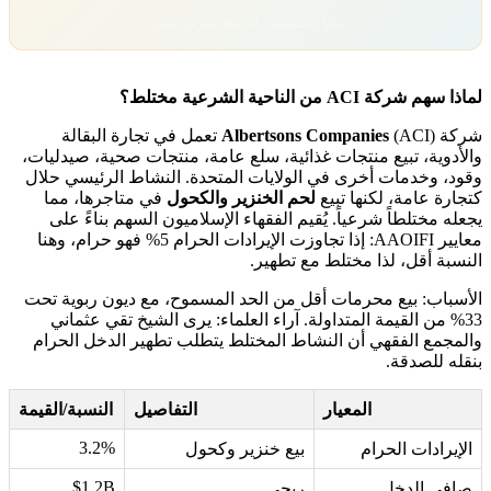
تداول بمسؤولية. رأس مالك معرّض للخطر.
لماذا سهم شركة ACI من الناحية الشرعية مختلط؟
شركة
Albertsons Companies
(ACI) تعمل في تجارة البقالة
والأدوية، تبيع منتجات غذائية، سلع عامة، منتجات صحية، صيدليات،
وقود، وخدمات أخرى في الولايات المتحدة. النشاط الرئيسي حلال
كتجارة عامة، لكنها تبيع
لحم الخنزير والكحول
في متاجرها، مما
يجعله مختلطاً شرعياً. يُقيم الفقهاء الإسلاميون السهم بناءً على
معايير AAOIFI: إذا تجاوزت الإيرادات الحرام 5% فهو حرام، وهنا
النسبة أقل، لذا مختلط مع تطهير.
الأسباب: بيع محرمات أقل من الحد المسموح، مع ديون ربوية تحت
33% من القيمة المتداولة. آراء العلماء: يرى الشيخ تقي عثماني
والمجمع الفقهي أن النشاط المختلط يتطلب تطهير الدخل الحرام
بنقله للصدقة.
المعيار
التفاصيل
النسبة/القيمة
3.2%
الإيرادات الحرام
بيع خنزير وكحول
$1.2B
صافي الدخل
ربحي