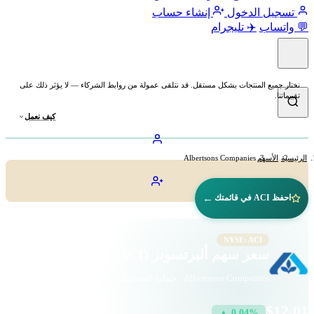
تسجيل الدخول
إنشاء حساب
💬 واتساب
✈️ تليجرام
نختار جميع المنتجات بشكل مستقل. قد نتلقى عمولة من روابط الشركاء — لا يؤثر ذلك على
تقييماتنا.
كيف نعمل
الرئيسية
الأسهم
Albertsons Companies
←
احفظ ACI في قائمتك
NYSE: ACI
سعر سهم ألبرتسونز (ACI)
Albertsons Companies · حماية المستهلك · بورصة نيويورك
$12.01
▲ 0.04%