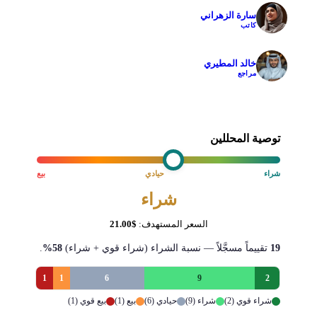
سارة الزهراني
✓
كاتب
خالد المطيري
✓
مراجع
توصية المحللين
شراء
حيادي
بيع
شراء
السعر المستهدف:
$21.00
19
تقييماً مسجَّلاً — نسبة الشراء (شراء قوي + شراء)
58%
.
1
1
6
9
2
شراء قوي (2)
شراء (9)
حيادي (6)
بيع (1)
بيع قوي (1)