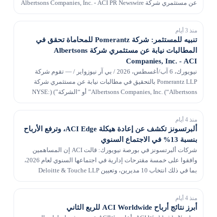
عن مستثمري شركة Albertsons Companies, Inc. - ACI PR Newswire
منذ 3 أيام
تنبيه للمستثمر: شركة Pomerantz للمحاماة تحقق في
المطالبات نيابة عن مستثمري شركة Albertsons
Companies, Inc. - ACI
نيويورك، 6 آب/أغسطس، 2026 / بي آر نيوزواير / — تقوم شركة
Pomerantz LLP بالتحقيق في مطالبات نيابة عن مستثمري شركة
Albertsons Companies, Inc. (“Albertsons” أو “الشركة”) (NYSE:
ACI). يُنصح هؤلاء المستثمرين بالاتصال بدانييل...
منذ 4 أيام
ألبرتسونز تكشف عن إعادة هيكلة ACI Edge، وترفع الأرباح
بنسبة 13% في الاجتماع السنوي
شركات ألبرتسونز في بورصة نيويورك: قالت ACI إن المساهمين
وافقوا على خمسة مقترحات إدارية في اجتماعها السنوي لعام 2026،
بما في ذلك انتخاب 10 مديرين، وتعيين Deloitte & Touche LLP
كمدقق حسابات مستقل وتعديلات على شهادة تأسيس ا...
منذ 4 أيام
أبرز نتائج أرباح ACI Worldwide للربع الثاني