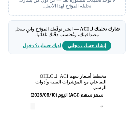
لا توجد تحليلات منشورة بعد — كن أول من يشارك
تحليله المؤرّخ لهذا الأصل.
شارك تحليلك لـ ACI
— انشر توقّعك المؤرّخ وابنِ سجل
مصداقيتك، وتُحتسب دقّتك تلقائياً.
إنشاء حساب مجاني
لديك حساب؟ دخول
مخطط أسعار سهم ACI الـ OHLC
التفاعلي مع المؤشرات الفنية وأدوات
الرسم.
(2026/08/10) اليوم (ACI) سعر سهم
→