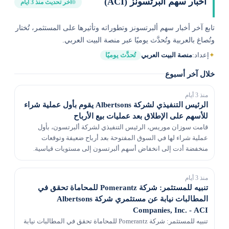
أخبار سهم ألبرتسونز (ACI)
آخر تحديث منذ 3 أيام
تابع آخر أخبار سهم ألبرتسونز وتطوراته وتأثيرها على المستثمر، تُختار
وتُصاغ بالعربية وتُحدَّث يوميًا عبر منصة البيت العربي.
✦
إعداد:
منصة البيت العربي
تُحدَّث يوميًا
خلال آخر أسبوع
منذ 3 أيام
الرئيس التنفيذي لشركة Albertsons يقوم بأول عملية شراء
للأسهم على الإطلاق بعد عمليات بيع الأرباح
قامت سوزان موريس، الرئيس التنفيذي لشركة ألبرتسون، بأول
عملية شراء لها في السوق المفتوحة بعد أرباح ضعيفة وتوقعات
منخفضة أدت إلى انخفاض أسهم ألبرتسون إلى مستويات قياسية.
منذ 3 أيام
تنبيه للمستثمر: شركة Pomerantz للمحاماة تحقق في
المطالبات نيابة عن مستثمري شركة Albertsons
Companies, Inc. - ACI
تنبيه للمستثمر: شركة Pomerantz للمحاماة تحقق في المطالبات نيابة