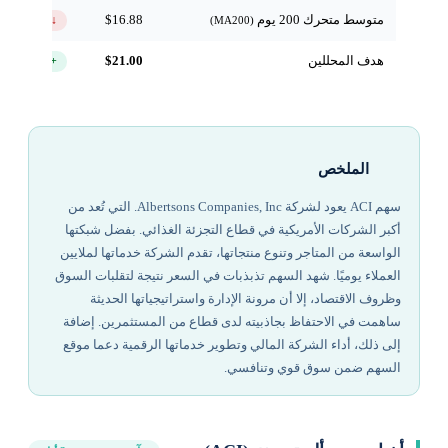
متوسط متحرك 200 يوم
$16.88
↓ تحت
(MA200)
هدف المحللين
$21.00
+74.9%
الملخص
سهم ACI يعود لشركة Albertsons Companies, Inc. التي تُعد من
أكبر الشركات الأمريكية في قطاع التجزئة الغذائي. بفضل شبكتها
الواسعة من المتاجر وتنوع منتجاتها، تقدم الشركة خدماتها لملايين
العملاء يوميًا. شهد السهم تذبذبات في السعر نتيجة لتقلبات السوق
وظروف الاقتصاد، إلا أن مرونة الإدارة واستراتيجياتها الحديثة
ساهمت في الاحتفاظ بجاذبيته لدى قطاع من المستثمرين. إضافة
إلى ذلك، أداء الشركة المالي وتطوير خدماتها الرقمية دعما موقع
السهم ضمن سوق قوي وتنافسي.