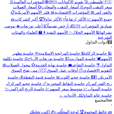
🇵🇸 فلسطين
🚀 تقويم الاكتتابات (IPO)
🌐 المؤشرات العالمية
🥇
سعر الذهب اليوم
🥇 أسعار الذهب والمعادن
💱 أسعار العملات
والفوركس
📅 المؤشرات الاقتصادية
📊 فلتر الأسهم الأمريكية
📋
جميع الأسهم
📈 الأكثر ارتفاعاً
⚡ الأكثر تداولاً
🏆 أكبر الشركات
🧺
صناديق المؤشرات ETF
💰 أرخص تقييماً
💵 أعلى توزيعات
🔥 موصى
بشرائها
🕌 الأسهم الحلال
✨ الأسهم النقية
👨‍🏫 العلماء والهيئات
الشرعية
🧮
أدوات التداول
›
🕌 حاسبة الزكاة
🕌 حاسبة المرابحة الإسلامية
🧼 حاسبة تطهير
الأسهم
🕊️ حاسبة المواريث
💵 حاسبة توزيعات الأرباح
⚖️ حاسبة تكلفة
التداول
🌴 حاسبة التقاعد
💼 حاسبة نهاية الخدمة
💱 محول العملات
📅
التقويم الاقتصادي
🕐 أوقات عمل السوق
🇺🇸 متى يفتح السوق
الأمريكي؟
🧮 حاسبة حجم اللوت
📊 حاسبة قيمة النقطة
💰 حاسبة
ربح الفوركس
📐 حاسبة النقاط المحورية
📏 حاسبة حجم المركز
🌙
حاسبة السواب
📈 متوسط سعر السهم
💹 حاسبة الربح التراكمي
📉
حاسبة عائد التداول
كل الأدوات ←
🧱
المجتمع
›
🧱 حائط المجتمع
🏆 لوحة المحلّلين
✍️ اكتب تحليلك