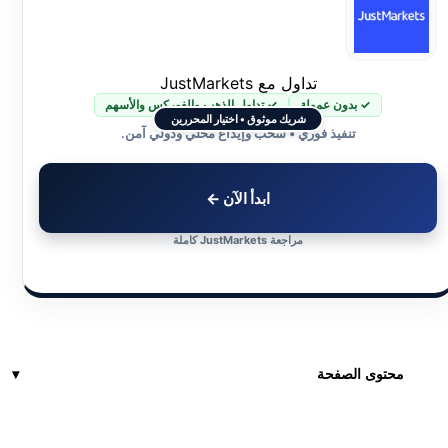
تداول مع JustMarkets
✓ بدون عمولة
✓ تداول الذهب والفوركس والأسهم
شريك موثوق • اختيار المحررين
تنفيذ فوري • سحب وإيداع محلي ودولي آمن.
ابدأ الآن ←
مراجعة JustMarkets كاملة
محتوى الصفحة