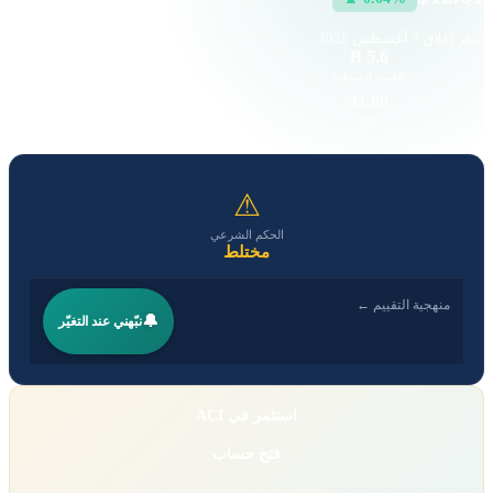
سعر إغلاق
7 أغسطس 2026
49.91 K
5.6 B
القيمة السوقية
حجم التداول
0.40
41.00
EPS
P/E
⚠
الحكم الشرعي
مختلط
منهجية التقييم ←
🔔
نبّهني عند التغيّر
استثمر في ACI
فتح حساب