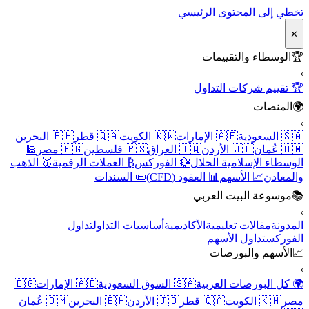
تخطي إلى المحتوى الرئيسي
✕
🏆
الوسطاء والتقييمات
›
🏆 تقييم شركات التداول
🌍
المنصات
›
🇸🇦 السعودية
🇦🇪 الإمارات
🇰🇼 الكويت
🇶🇦 قطر
🇧🇭 البحرين
🇴🇲 عُمان
🇯🇴 الأردن
🇮🇶 العراق
🇵🇸 فلسطين
🇪🇬 مصر
🕌
الوسطاء الإسلامية الحلال
💱 الفوركس
₿ العملات الرقمية
🥇 الذهب
والمعادن
📈 الأسهم
📊 العقود (CFD)
📜 السندات
📚
موسوعة البيت العربي
›
المدونة
مقالات تعليمية
الأكاديمية
أساسيات التداول
تداول
الفوركس
تداول الأسهم
📈
الأسهم والبورصات
›
🌍 كل البورصات العربية
🇸🇦 السوق السعودية
🇦🇪 الإمارات
🇪🇬
مصر
🇰🇼 الكويت
🇶🇦 قطر
🇯🇴 الأردن
🇧🇭 البحرين
🇴🇲 عُمان