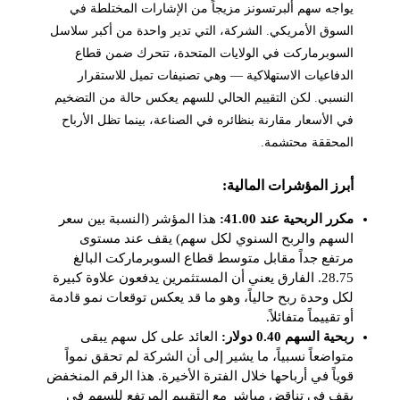
يواجه سهم ألبرتسونز مزيجاً من الإشارات المختلطة في
السوق الأمريكي. الشركة، التي تدير واحدة من أكبر سلاسل
السوبرماركت في الولايات المتحدة، تتحرك ضمن قطاع
الدفاعيات الاستهلاكية — وهي تصنيفات تميل للاستقرار
النسبي. لكن التقييم الحالي للسهم يعكس حالة من التضخيم
في الأسعار مقارنة بنظائره في الصناعة، بينما تظل الأرباح
المحققة محتشمة.
أبرز المؤشرات المالية:
مكرر الربحية عند 41.00:
هذا المؤشر (النسبة بين سعر
السهم والربح السنوي لكل سهم) يقف عند مستوى
مرتفع جداً مقابل متوسط قطاع السوبرماركت البالغ
28.75. الفارق يعني أن المستثمرين يدفعون علاوة كبيرة
لكل وحدة ربح حالياً، وهو ما قد يعكس توقعات نمو قادمة
أو تقييماً متفائلاً.
ربحية السهم 0.40 دولار:
العائد على كل سهم يبقى
متواضعاً نسبياً، ما يشير إلى أن الشركة لم تحقق نمواً
قوياً في أرباحها خلال الفترة الأخيرة. هذا الرقم المنخفض
يقف في تناقض مباشر مع التقييم المرتفع للسهم في