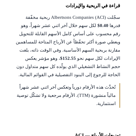
قراءة في الربحية والإيرادات
سجّلت Albertsons Companies (ACI) ربحية مخفّفة
قدرها
$0.40
لكل سهم خلال آخر اثني عشر شهراً، وهو
رقم محسوب على أساس كامل الأسهم القابلة للتحويل
ويعطي صورة أكثر تحفّظاً عن الأرباح المتاحة للمساهمين
مقارنة بربحية السهم الأساسية. وفي الوقت ذاته، بلغت
الإيرادات لكل سهم نحو
$152.55
، وهو مؤشر يعكس
حجم النشاط التشغيلي الذي يولّده كل سهم متداول دون
الحاجة للرجوع إلى البنود التفصيلية في القوائم المالية.
تُحدَّث هذه الأرقام دورياً وتعكس آخر اثني عشر شهراً
مالياً منشورة (TTM). الأرقام مرجعية ولا تشكّل توصية
استثمارية.
توزيعات الأرباح — ACI