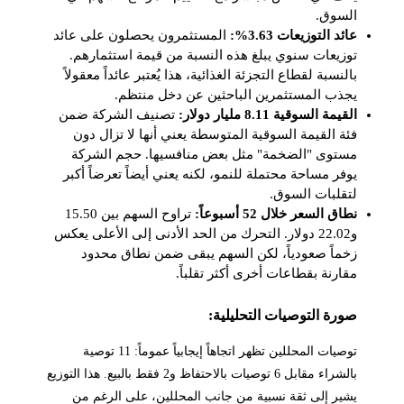
السوق.
عائد التوزيعات 3.63%:
المستثمرون يحصلون على عائد
توزيعات سنوي يبلغ هذه النسبة من قيمة استثمارهم.
بالنسبة لقطاع التجزئة الغذائية، هذا يُعتبر عائداً معقولاً
يجذب المستثمرين الباحثين عن دخل منتظم.
القيمة السوقية 8.11 مليار دولار:
تصنيف الشركة ضمن
فئة القيمة السوقية المتوسطة يعني أنها لا تزال دون
مستوى "الضخمة" مثل بعض منافسيها. حجم الشركة
يوفر مساحة محتملة للنمو، لكنه يعني أيضاً تعرضاً أكبر
لتقلبات السوق.
نطاق السعر خلال 52 أسبوعاً:
تراوح السهم بين 15.50
و22.02 دولار. التحرك من الحد الأدنى إلى الأعلى يعكس
زخماً صعودياً، لكن السهم يبقى ضمن نطاق محدود
مقارنة بقطاعات أخرى أكثر تقلباً.
صورة التوصيات التحليلية:
توصيات المحللين تظهر اتجاهاً إيجابياً عموماً: 11 توصية
بالشراء مقابل 6 توصيات بالاحتفاظ و2 فقط بالبيع. هذا التوزيع
يشير إلى ثقة نسبية من جانب المحللين، على الرغم من