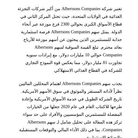
تعتبر شركة Albertsons Companies من أكبر شركات التجزئة
الغذائية في الولايات المتحدة، حيث تحتل المركز الثاني في
قطاع الأسواق الكبرى بحوالي 2300 فرع موزعة عبر أنحاء
الدولة. يمثل سهم Albertsons Companies فرصة استثمارية
جذابة للمستثمرين الذين يبحثون عن أسهم موزعة للأرباح
بعائد محترم. تبلغ القيمة السوقية لسهم Albertsons
Companies حوالي 10 مليارات دولار، مع إيرادات سنوية
تجاوزت 81 مليار دولار، مما يعكس قوة النموذج التجاري
للشركة في القطاع الغذائي الاستهلاكي.
يجذب سهم Albertsons Companies اهتمام المحللين الماليين
نظراً لأدائه المستقر والموثوق في سوق الأسهم الأمريكية.
تاريخ الشركة الطويل في خدمة الأسواق الأمريكية وإعادة
طرحها للاكتتاب العام في عام 2020 جعلها من الخيارات
المفضلة للمستثمرين المؤسسيين والأفراد على حد سواء.
تركز هذه المقالة على تحليل شامل لـ سهم Albertsons
Companies، بما في ذلك الأداء المالي والتوقعات المستقبلية
والنصائح الاستثمارية.