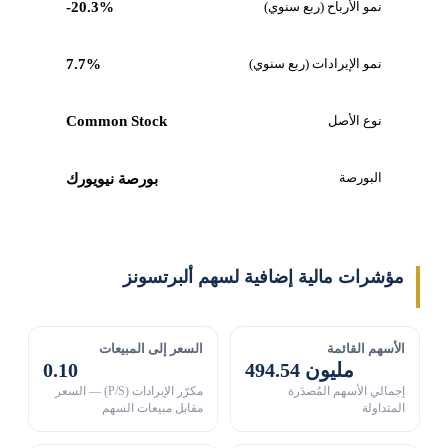
نمو الأرباح (ربع سنوي)
-20.3%
نمو الإيرادات (ربع سنوي)
7.7%
نوع الأصل
Common Stock
البورصة
بورصة نيويورك
مؤشرات مالية إضافية لسهم ألبرتسونز
الأسهم القائمة
السعر إلى المبيعات
494.54 مليون
0.10
إجمالي الأسهم المُصدَرة
مكرّر الإيرادات (P/S) — السعر
المتداولة
مقابل مبيعات السهم