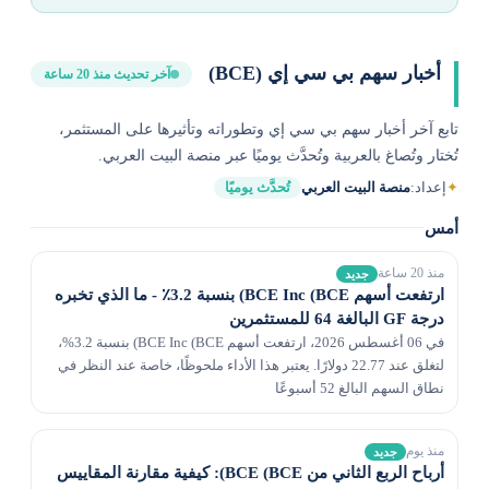
أخبار سهم بي سي إي (BCE)
آخر تحديث منذ 20 ساعة
تابع آخر أخبار سهم بي سي إي وتطوراته وتأثيرها على المستثمر،
تُختار وتُصاغ بالعربية وتُحدَّث يوميًا عبر منصة البيت العربي.
✦
إعداد:
منصة البيت العربي
تُحدَّث يوميًا
أمس
منذ 20 ساعة
جديد
ارتفعت أسهم BCE Inc (BCE) بنسبة 3.2٪ - ما الذي تخبره
درجة GF البالغة 64 للمستثمرين
في 06 أغسطس 2026، ارتفعت أسهم BCE Inc (BCE) بنسبة 3.2%،
لتغلق عند 22.77 دولارًا. يعتبر هذا الأداء ملحوظًا، خاصة عند النظر في
نطاق السهم البالغ 52 أسبوعًا
منذ يوم
جديد
أرباح الربع الثاني من BCE (BCE): كيفية مقارنة المقاييس