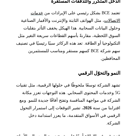
الدخل المتكرر والتدفقات المستقرة
تعتمد BCE بشكل رئيسي على الإيرادات من
خدمات
الاتصالات
، مثل الهواتف الثابتة والإنترنت والأقمار الصناعية
وحلول البيانات السحابية. هذا الهيكل يخفف التأثر بتقلبات
السوق اللحظية، مقارنةً بأسهم القطاعات سريعة التغير مثل
التكنولوجيا أو الطاقة. تعد هذه الركائز سببًا رئيسيًا في تصنيف
سهم شركة BCE كسهم مستقر ومناسب للمستثمرين
المحافظين.
النمو والتحوّل الرقمي
تشهد الشركة توسعًا ملحوظًا في حلولها الرقمية، مثل تقنيات
5G وخدمات المحتوى السحابي. هذه التوجهات تعزز مكانة
الشركة في مواجهة المنافسة وتفتح آفاقًا جديدة للنمو. ومع
اقترابنا من سنة
2026
، تشير التوقعات إلى استمرار التحول
الرقمي في الأسواق المتقدمة، ما يعزز استدامة دخل
الشركة.
قد ترغب في الاطلاع أيضًا على
شرح نسبة السعر إلى الأرباح