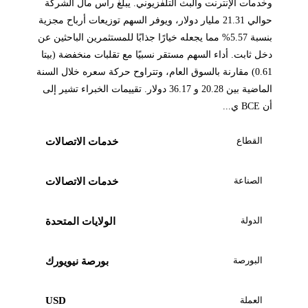
وخدمات الإنترنت والبث التلفزيوني. يبلغ رأس مال الشركة
حوالي 21.31 مليار دولار، ويوفر السهم توزيعات أرباح مجزية
بنسبة 5.57% مما يجعله خيارًا جذابًا للمستثمرين الباحثين عن
دخل ثابت. أداء السهم مستقر نسبيًا مع تقلبات منخفضة (بيتا
0.61) مقارنة بالسوق العام، وتتراوح حركة سعره خلال السنة
الماضية بين 20.28 و 36.17 دولار. تقييمات الخبراء تشير إلى
أن BCE ي...
القطاع
خدمات الاتصالات
الصناعة
خدمات الاتصالات
الدولة
الولايات المتحدة
البورصة
بورصة نيويورك
العملة
USD