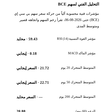
التحليل الفني لسهم BCE
مؤشرات فنية محسوبة آلياً من حركة سعر سهم بي سي إي
(BCE) حتى 2026-08-06، تقرأ زخم السهم واتجاهه قصير
ومتوسط المدى.
مؤشر القوة النسبية RSI (14)
59.43
· محايد
مؤشر الماكد MACD
0.18
· إيجابي
المتوسط المتحرك 20 يوم
21.72
· السعر إيجابي
المتوسط المتحرك 50 يوم
22.71
· السعر إيجابي
المتوسط المتحرك 200 يوم
—
· السعر محايد
الدعم (60 يوم)
20.88