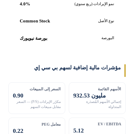
نمو الإيرادات (ربع سنوي)
4.0%
نوع الأصل
Common Stock
البورصة
بورصة نيويورك
مؤشرات مالية إضافية لسهم بي سي إي
الأسهم القائمة
السعر إلى المبيعات
932.53 مليون
0.90
إجمالي الأسهم المُصدَرة
مكرّر الإيرادات (P/S) — السعر
المتداولة
مقابل مبيعات السهم
EV / EBITDA
معامل PEG
5.12
0.22