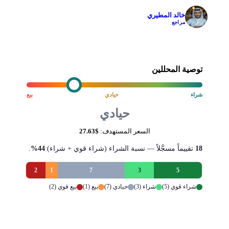
خالد المطيري
✓
مراجع
توصية المحللين
شراء
حيادي
بيع
حيادي
السعر المستهدف:
$27.63
18
تقييماً مسجَّلاً — نسبة الشراء (شراء قوي + شراء)
44%
.
2
1
7
3
5
شراء قوي (5)
شراء (3)
حيادي (7)
بيع (1)
بيع قوي (2)