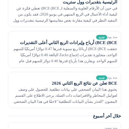
الرئيسية بتقديرات وول ستريت
في حين أن الأرقام العلوية والسفلية لـ BCE (BCE) تعطي فكرة عن
كيفية أداء الأعمال في الربع المنتهي في يونيو 2026، فقد يكون من
المفيد النظر في كيفية مقارنة بعض مقاييسها الرئيسية بتقديرات وول
ستريت وقيم العام الماضي.
منذ يوم
جديد
BCE (BCE) أرباح وإيرادات الربع الثاني أعلى التقديرات
حققت BCE (BCE) أرباحًا ربع سنوية قدرها 0.47 دولارًا أمريكيًا للسهم
الواحد، متجاوزة تقديرات إجماع Zacks البالغة 0.46 دولارًا أمريكيًا
للسهم الواحد. ويقارن هذا بأرباح قدرها 0.46 دولار للسهم قبل عام.
منذ يوم
جديد
BCE تعلن عن نتائج الربع الثاني 2026
يحتوي هذا البيان الصحفي على بيانات تطلعية. للحصول على وصف
لعوامل المخاطر والافتراضات ذات الصلة، يرجى الاطلاع على القسم
المعنون "الحذر بشأن البيانات التطلعية" لاحقًا في هذا البيان الصحفي.
خلال آخر أسبوع
منذ يومين