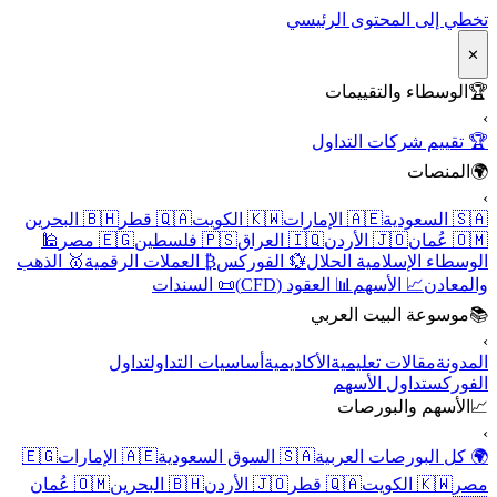
تخطي إلى المحتوى الرئيسي
✕
🏆
الوسطاء والتقييمات
›
🏆 تقييم شركات التداول
🌍
المنصات
›
🇸🇦 السعودية
🇦🇪 الإمارات
🇰🇼 الكويت
🇶🇦 قطر
🇧🇭 البحرين
🇴🇲 عُمان
🇯🇴 الأردن
🇮🇶 العراق
🇵🇸 فلسطين
🇪🇬 مصر
🕌
الوسطاء الإسلامية الحلال
💱 الفوركس
₿ العملات الرقمية
🥇 الذهب
والمعادن
📈 الأسهم
📊 العقود (CFD)
📜 السندات
📚
موسوعة البيت العربي
›
المدونة
مقالات تعليمية
الأكاديمية
أساسيات التداول
تداول
الفوركس
تداول الأسهم
📈
الأسهم والبورصات
›
🌍 كل البورصات العربية
🇸🇦 السوق السعودية
🇦🇪 الإمارات
🇪🇬
مصر
🇰🇼 الكويت
🇶🇦 قطر
🇯🇴 الأردن
🇧🇭 البحرين
🇴🇲 عُمان