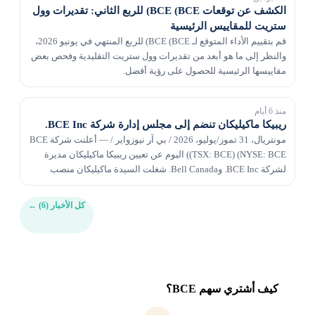
الكشف عن توقعات BCE (BCE) للربع الثاني: تقديرات وول
ستريت للمقاييس الرئيسية
قم بتقييم الأداء المتوقع لـ BCE (BCE) للربع المنتهي في يونيو 2026،
والنظر إلى ما هو أبعد من تقديرات وول ستريت التقليدية وفحص بعض
مقاييسها الرئيسية للحصول على رؤية أفضل.
منذ 6 أيام
ريبيكا ماكيليكان تنضم إلى مجلس إدارة شركة BCE Inc.
مونتريال، 31 تموز/يوليو، 2026 / بي آر نيوزواير / — أعلنت شركة BCE
(TSX: BCE) (NYSE: BCE) اليوم عن تعيين ريبيكا ماكيليكان مديرة
لشركة BCE Inc. وBell Canada. شغلت السيدة ماكيليكان منصب
الرئيس التنفيذي لشركة McKesson Canada...
كل الأخبار (6)
←
كيف أشتري سهم BCE؟