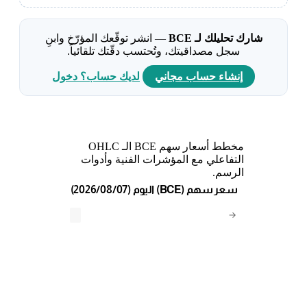
شارك تحليلك لـ BCE
— انشر توقّعك المؤرّخ وابنِ
سجل مصداقيتك، وتُحتسب دقّتك تلقائياً.
إنشاء حساب مجاني
لديك حساب؟ دخول
مخطط أسعار سهم BCE الـ OHLC
التفاعلي مع المؤشرات الفنية وأدوات
الرسم.
(2026/08/07) اليوم (BCE) سعر سهم
→