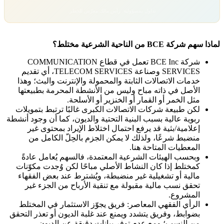
تداول بمسؤولية. رأس مالك معرّض للخطر.
لماذا سهم شركة BCE من الناحية الشرعية مختلط؟
شركة BCE Inc تعمل في قطاع
COMMUNICATION
SERVICES
وصناعة
TELECOM SERVICES
، أي تقديم
خدمات الاتصالات الثابتة والمحمولة والإنترنت والبث؛ وهذا
الأصل في ذاته مباح وليس من الأنشطة المحرمة بطبيعتها
مثل الخمر أو القمار أو الخنزير أو الأسلحة.
لكن طبيعة شركات الاتصالات الكبرى غالبًا ترتبط بتمويلات
ربوية عالية بسبب البنية التحتية والديون، كما أن وجود أنشطة
إعلامية/بثية قد يرفع احتمال اختلاط الإيراد بمحتوى غير
منضبط شرعًا، ولذلك لا يمكن الجزم بالحِلّ الكامل من
المعطيات المتاحة هنا.
وبحسب الهيئات الشرعية المعتمدة، فالسهم يُعامل عادةً
كمختلط إذا كان النشاط الأصلي مباحًا لكن وُجدت مكوّنات
مالية أو تشغيلية غير منضبطة، ويُشترط عند بعض الفقهاء
تحقق نسب مالية مقبولة مع تنقية الأرباح من الجزء غير
المشروع.
الرأي الفقهي المعاصر: فريق يجوّز الاستثمار في المختلط
بضوابط، وفريق يتشدد ويمنع عند غلبة الديون أو تعذر التحقق
من النسب؛ ومع عدم توفر بيانات دقيقة عن الديون