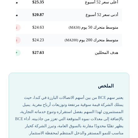
أعلى سعر 52 أسبوع
$25.35
مرجعي
أدنى سعر 52 أسبوع
$20.87
مرجعي
متوسط متحرك 50 يوم
$24.63
↓ تحت
(MA50)
متوسط متحرك 200 يوم
$24.23
↓ تحت
(MA200)
هدف المحللين
$27.63
+21.5%
الملخص
يعتبر سهم BCE من بين أسهم الاتصالات البارزة في كندا، حيث
يمتلك الشركة قيمة سوقية مرتفعة وتوزيعات أرباح مغرية. يميل
المستثمرون لهذا السهم بفضل استقراره وتنوع خدماته التجارية،
بالإضافة إلى معدلات نموه المتوقعة التي تعزز من جاذبيته. أداء BCE
يظهر تقلبًا محدودًا مقارنة بالسوق العامة، وتبرز الشركة كخيار
مناسب للنمو المستقر والدخل المنتظم لمحفظة الاستثمار.