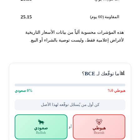
المقاومة (60 يوم)
25.15
هذه المؤشرات محسوبة آلياً من بيانات الأسعار التاريخية
لأغراض إعلامية فقط، وليست توصية بالشراء أو البيع.
📊
ما توقّعك لـ
BCE
؟
هبوطي
0
%
% صعودي
0
كن أول من يُسجّل توقّعه لهذا الأصل
🐂
🐻
أو
هبوطي
صعودي
Bullish
Bearish