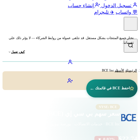
تسجيل الدخول
إنشاء حساب
💬 واتساب
✈️ تليجرام
نختار جميع المنتجات بشكل مستقل. قد نتلقى عمولة من روابط الشركاء — لا يؤثر ذلك على
تقييماتنا.
كيف نعمل
الرئيسية
الأسهم
BCE Inc
←
احفظ BCE في قائمتك
NYSE: BCE
سعر سهم بي سي إي (BCE)
BCE Inc · خدمات الاتصالات · بورصة نيويورك
$22.74
▼ 0.02%