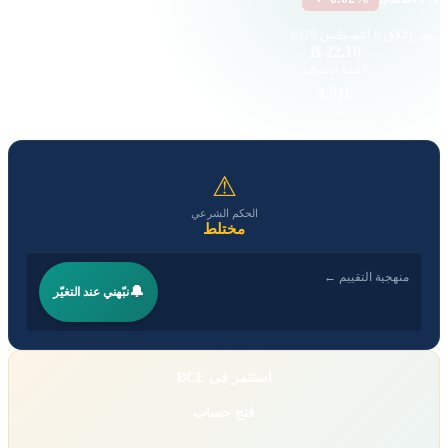
سعر إغلاق
6 أغسطس 2026
12.48 K
22.18 B
القيمة السوقية
حجم التداول
4.94
4.816
EPS
P/E
⚠
الحكم الشرعي
مختلط
منهجية التقييم ←
🔔
نبّهني عند التغيّر
استثمر في BCE
فتح حساب