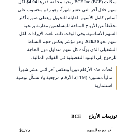
سجّلت BCE Inc (BCE) ربحية مخفّفة قدرها
$4.94
لكل
سهم خلال آخر اثني عشر شهراً، وهو رقم محسوب على
أساس كامل الأسهم القابلة للتحويل ويعطي صورة أكثر
تحفّظاً عن الأرباح المتاحة للمساهمين مقارنة بربحية
السهم الأساسية. وفي الوقت ذاته، بلغت الإيرادات لكل
سهم نحو
$26.50
، وهو مؤشر يعكس حجم النشاط
التشغيلي الذي يولّده كل سهم متداول دون الحاجة
للرجوع إلى البنود التفصيلية في القوائم المالية.
تُحدَّث هذه الأرقام دورياً وتعكس آخر اثني عشر شهراً
مالياً منشورة (TTM). الأرقام مرجعية ولا تشكّل توصية
استثمارية.
توزيعات الأرباح — BCE
آخر توزيع للسهم
$1.75