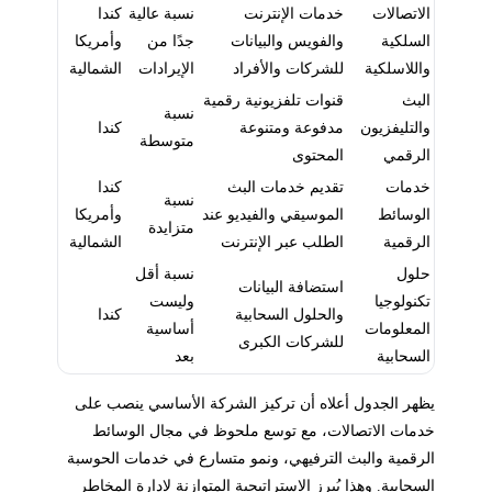
الاتصالات
خدمات الإنترنت
نسبة عالية
كندا
السلكية
والفويس والبيانات
جدًا من
وأمريكا
واللاسلكية
للشركات والأفراد
الإيرادات
الشمالية
البث
قنوات تلفزيونية رقمية
نسبة
والتليفزيون
مدفوعة ومتنوعة
كندا
متوسطة
الرقمي
المحتوى
خدمات
تقديم خدمات البث
كندا
نسبة
الوسائط
الموسيقي والفيديو عند
وأمريكا
متزايدة
الرقمية
الطلب عبر الإنترنت
الشمالية
حلول
نسبة أقل
استضافة البيانات
تكنولوجيا
وليست
والحلول السحابية
كندا
المعلومات
أساسية
للشركات الكبرى
السحابية
بعد
يظهر الجدول أعلاه أن تركيز الشركة الأساسي ينصب على
خدمات الاتصالات، مع توسع ملحوظ في مجال الوسائط
الرقمية والبث الترفيهي، ونمو متسارع في خدمات الحوسبة
السحابية. وهذا يُبرز الاستراتيجية المتوازنة لإدارة المخاطر