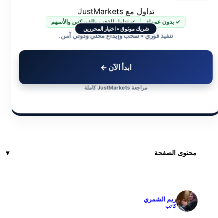
تداول مع JustMarkets
✓ بدون عمولة
✓ تداول الذهب والفوركس والأسهم
شريك موثوق • اختيار المحررين
تنفيذ فوري • سحب وإيداع محلي ودولي آمن.
ابدأ الآن ←
مراجعة JustMarkets كاملة
محتوى الصفحة
ريم الشمري
✓
كاتب