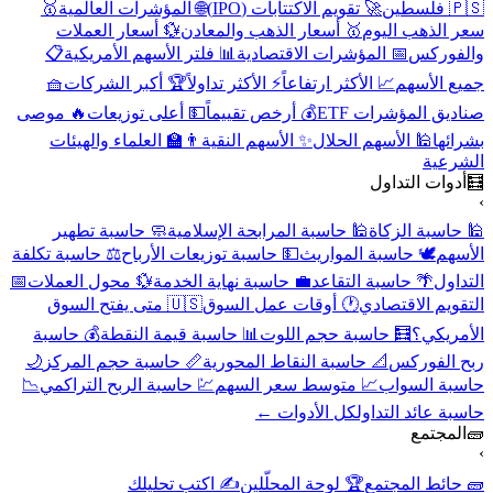
🇵🇸 فلسطين
🚀 تقويم الاكتتابات (IPO)
🌐 المؤشرات العالمية
🥇
سعر الذهب اليوم
🥇 أسعار الذهب والمعادن
💱 أسعار العملات
والفوركس
📅 المؤشرات الاقتصادية
📊 فلتر الأسهم الأمريكية
📋
جميع الأسهم
📈 الأكثر ارتفاعاً
⚡ الأكثر تداولاً
🏆 أكبر الشركات
🧺
صناديق المؤشرات ETF
💰 أرخص تقييماً
💵 أعلى توزيعات
🔥 موصى
بشرائها
🕌 الأسهم الحلال
✨ الأسهم النقية
👨‍🏫 العلماء والهيئات
الشرعية
🧮
أدوات التداول
›
🕌 حاسبة الزكاة
🕌 حاسبة المرابحة الإسلامية
🧼 حاسبة تطهير
الأسهم
🕊️ حاسبة المواريث
💵 حاسبة توزيعات الأرباح
⚖️ حاسبة تكلفة
التداول
🌴 حاسبة التقاعد
💼 حاسبة نهاية الخدمة
💱 محول العملات
📅
التقويم الاقتصادي
🕐 أوقات عمل السوق
🇺🇸 متى يفتح السوق
الأمريكي؟
🧮 حاسبة حجم اللوت
📊 حاسبة قيمة النقطة
💰 حاسبة
ربح الفوركس
📐 حاسبة النقاط المحورية
📏 حاسبة حجم المركز
🌙
حاسبة السواب
📈 متوسط سعر السهم
💹 حاسبة الربح التراكمي
📉
حاسبة عائد التداول
كل الأدوات ←
🧱
المجتمع
›
🧱 حائط المجتمع
🏆 لوحة المحلّلين
✍️ اكتب تحليلك