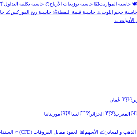
عد
⚖️ حاسبة تكلفة التداول
💵 حاسبة توزيعات الأرباح
🕊️ حاسبة المواريث
حورية
💰 حاسبة ربح الفوركس
📊 حاسبة قيمة النقطة
🧮 حاسبة حجم ال
كل الأدوا
🇴🇲 عُمان
🇲🇷 موريتانيا
🇱🇾 ليبيا
🇩🇿 الجزائر
🇲🇦 ا
 السندات
📊 العقود مقابل الفروقات (CFD)
📈 الأسهم
🥇 الذهب والمع