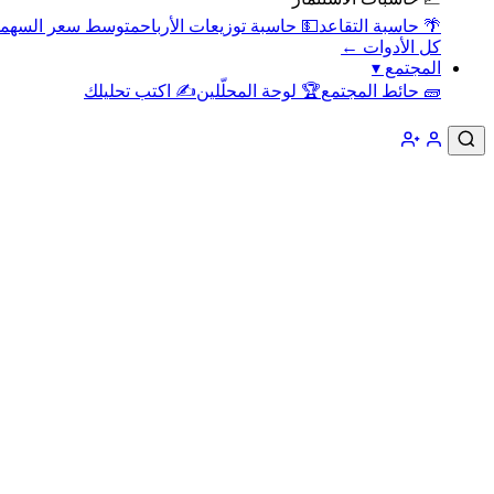
🌴 حاسبة التقاعد
💵 حاسبة توزيعات الأرباح
متوسط سعر السهم
كل الأدوات ←
المجتمع
▾
🧱 حائط المجتمع
🏆 لوحة المحلّلين
✍️ اكتب تحليلك