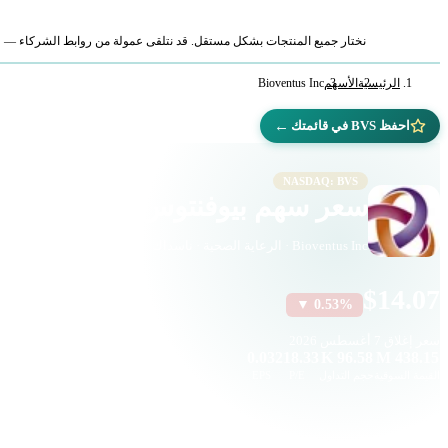
نختار جميع المنتجات بشكل مستقل. قد نتلقى عمولة من روابط الشركاء — لا ي
الرئيسية
الأسهم
Bioventus Inc
←
احفظ BVS في قائمتك
NASDAQ: BVS
سعر سهم بيوفنتوس (BVS)
Bioventus Inc · الرعاية الصحية · ناسداك
$14.07
▼ 0.53%
سعر إغلاق
7 أغسطس 2026
0.03
218.33
96.58 K
438.15 M
القيمة السوقية
حجم التداول
P/E
EPS