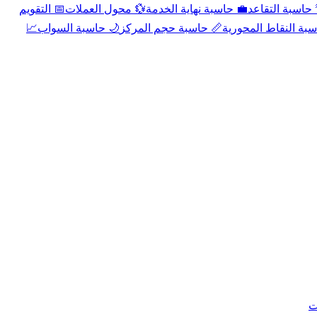
📅 التقويم
💱 محول العملات
💼 حاسبة نهاية الخدمة
🌴 حاسبة التقا
📈
🌙 حاسبة السواب
📏 حاسبة حجم المركز
📐 حاسبة النقاط الم
