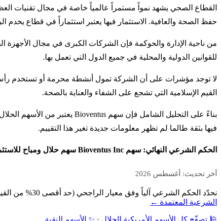
القطاع الصحي يشهد نمواً مستمراً عالمياً خاصة في مجال تقنيات ال
حفظ الصحة والعافية. الاستثمار فيها يعتبر استثماراً في قطاع يخدم ا
من ناحية الإدارة والحوكمة فإن الشركات الكبرى في مجال الأجهزة ال
للقوانين الدولية والمحلية في جميع الدول التي تعمل بها.
لا توجد مؤشرات على أن الشركة تمول أنشطة محرمة أو تستخدم رأس ما
القيم الإسلامية التي تشجع على الشفاء والعناية بالصحة.
بناءً على التحليل الشامل فإن 
فيها بثقة طالما لم تظهر معلومات جديدة تغير هذا التقييم.
الحكم الشرعي النهائي: سهم Bioventus Inc سهم حلال ومباح للاستثمار من قبل المستثمرين المسلمين.
آخر تحديث: أغسطس 2026
نحدّد الحكم الشرعي آلياً وفق معيار الراجحي (حد أقصى 30% من القيمة السوقية): فحص نشاط الشركة أولاً، ثم نسبة الديون ونسبة الإيرادات الربوية إلى القيمة السوقية — دون مراجعة بشرية.
الشرعية المعتمدة ←
🕌 تصفّح كل الأسهم الأمريكية الحلال
·
✨ الأسهم النقية