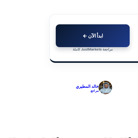
ابدأ الآن ←
مراجعة JustMarkets كاملة
✓
خالد المطيري
مراجع