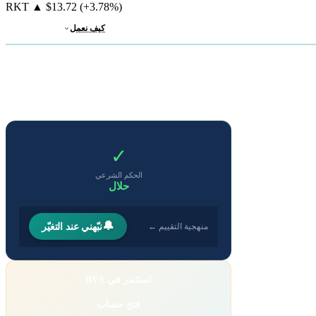
RKT
▲
$13.72
(+3.78%)
كيف نعمل
✓
الحكم الشرعي
حلال
🔔
نبّهني عند التغيّر
منهجية التقييم ←
استثمر في BVS
فتح حساب