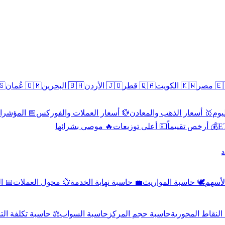
سطين
🇴🇲 عُمان
🇧🇭 البحرين
🇯🇴 الأردن
🇶🇦 قطر
🇰🇼 الكويت
🇪🇬 
 الاقتصادية
💱 أسعار العملات والفوركس
🥇 أسعار الذهب والمعادن
🥇 
🔥 موصى بشرائها
💵 أعلى توزيعات
💰 أرخص تقييماً

صادي
💱 محول العملات
💼 حاسبة نهاية الخدمة
🕊️ حاسبة المواريث
🧼 حا
اسبة تكلفة التداول
حاسبة السواب
حاسبة حجم المركز
حاسبة النقاط ال