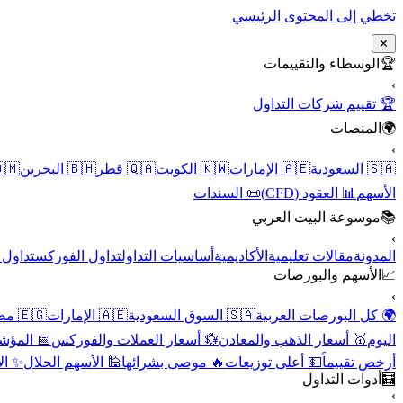
تخطي إلى المحتوى الرئيسي
✕
الوسطاء والتقييمات
🏆
›
🏆 تقييم شركات التداول
المنصات
🌍
›
 عُمان
🇧🇭 البحرين
🇶🇦 قطر
🇰🇼 الكويت
🇦🇪 الإمارات
🇸🇦 السعودية
📜 السندات
📊 العقود (CFD)
الأسهم
موسوعة البيت العربي
📚
›
الأسهم
تداول الفوركس
أساسيات التداول
الأكاديمية
مقالات تعليمية
المدونة
الأسهم والبورصات
📈
›
🇪🇬 مصر
🇦🇪 الإمارات
🇸🇦 السوق السعودية
🌍 كل البورصات العربية
لاقتصادية
💱 أسعار العملات والفوركس
🥇 أسعار الذهب والمعادن
اليوم
نقية
🕌 الأسهم الحلال
🔥 موصى بشرائها
💵 أعلى توزيعات
أرخص تقييماً
أدوات التداول
🧮
›