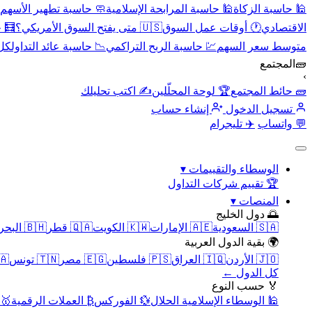
🕌 حاسبة الزكاة
🕌 حاسبة المرابحة الإسلامية
🧼 حاسبة تطهير الأسهم
الاقتصادي
🕐 أوقات عمل السوق
🇺🇸 متى يفتح السوق الأمريكي؟
🧮 
متوسط سعر السهم
💹 حاسبة الربح التراكمي
📉 حاسبة عائد التداول
كل 
🧱
المجتمع
›
🧱 حائط المجتمع
🏆 لوحة المحلّلين
✍️ اكتب تحليلك
تسجيل الدخول
إنشاء حساب
💬 واتساب
✈️ تليجرام
الوسطاء والتقييمات
▾
🏆 تقييم شركات التداول
المنصات
▾
🌅 دول الخليج
🇸🇦 السعودية
🇦🇪 الإمارات
🇰🇼 الكويت
🇶🇦 قطر
🇧🇭 البحرين
🌍 بقية الدول العربية
🇯🇴 الأردن
🇮🇶 العراق
🇵🇸 فلسطين
🇪🇬 مصر
🇹🇳 تونس
🇲🇦 
كل الدول ←
🏅 حسب النوع
🕌 الوسطاء الإسلامية الحلال
💱 الفوركس
₿ العملات الرقمية
🥇 