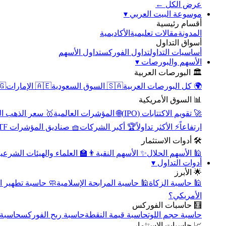
عرض الكل ←
▾
موسوعة البيت العربي
أقسام رئيسية
الأكاديمية
مقالات تعليمية
المدونة
أسواق التداول
تداول الأسهم
تداول الفوركس
أساسيات التداول
▾
الأسهم والبورصات
🏛️ البورصات العربية
مصر
🇦🇪 الإمارات
🇸🇦 السوق السعودية
🌍 كل البورصات العربية
📊 السوق الأمريكية
سعر الذهب اليوم
🌐 المؤشرات العالمية
🚀 تقويم الاكتتابات (IPO)
🧺 صناديق المؤشرات ETF
🏆 أكبر الشركات
⚡ الأكثر تداولاً
ارتفاعاً
🛠️ أدوات الاستثمار
‍🏫 العلماء والهيئات الشرعية
✨ الأسهم النقية
🕌 الأسهم الحلال
▾
أدوات التداول
🌟 الأبرز
سبة تطهير الأسهم
🕌 حاسبة المرابحة الإسلامية
🕌 حاسبة الزكاة
الأمريكي؟
🧮 حاسبات الفوركس
محورية
حاسبة ربح الفوركس
حاسبة قيمة النقطة
حاسبة حجم اللوت
📈 حاسبات الاستثمار