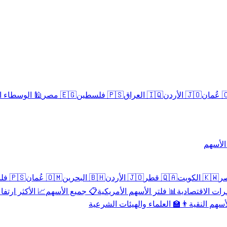
سلامية الحلال
🇪🇬 مصر
🇵🇸 فلسطين
🇮🇶 العراق
🇯🇴 الأردن
🇴
تداول 
🇵🇸 فلسطين
🇴🇲 عُمان
🇧🇭 البحرين
🇯🇴 الأردن
🇶🇦 قطر
🇰🇼 الكويت
 الأكثر ارتفاعاً
📋 جميع الأسهم
📊 فلتر الأسهم الأمريكية
📅 المؤشرات ا
👨‍🏫 العلماء والهيئات الشرعية
✨ الأسهم ال