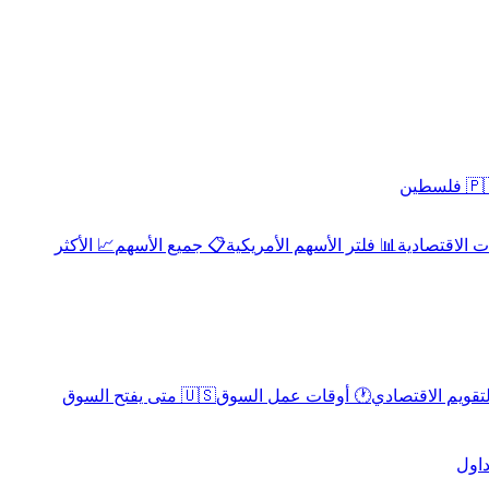
 فلسطين
 الاقتصادية
📊 فلتر الأسهم الأمريكية
📋 جميع الأسهم
📈 الأكثر
لتقويم الاقتصادي
🕐 أوقات عمل السوق
🇺🇸 متى يفتح السوق
داول