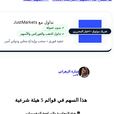
تداول مع JustMarkets
✓ بدون عمولة
شريك موثوق • اختيار المحررين
✓ تداول الذهب والفوركس والأسهم
تنفيذ فوري • سحب وإيداع محلي ودولي آمن.
✓
سارة الزهراني
كاتب
هذا السهم في قوائم 5 هيئة شرعية
🏛️ هيئة المحاسبة والمراجعة للمؤسسات