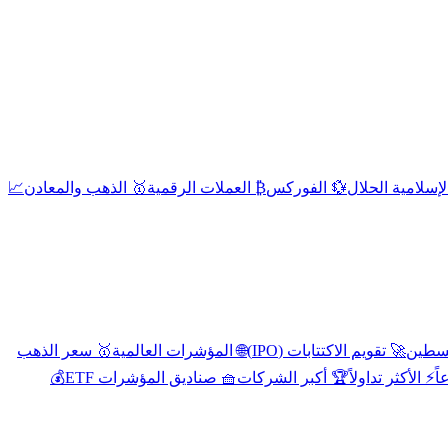
إسلامية الحلال
💱 الفوركس
₿ العملات الرقمية
🥇 الذهب والمعادن
📈
🚀 تقويم الاكتتابات (IPO)
🌐 المؤشرات العالمية
🥇 سعر الذهب
اً
⚡ الأكثر تداولاً
🏆 أكبر الشركات
🧺 صناديق المؤشرات ETF
💰