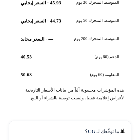
المتوسط المتحرك 20 يوم
45.93
· السعر إيجابي
المتوسط المتحرك 50 يوم
44.73
· السعر إيجابي
المتوسط المتحرك 200 يوم
—
· السعر محايد
الدعم (60 يوم)
40.53
المقاومة (60 يوم)
50.63
هذه المؤشرات محسوبة آلياً من بيانات الأسعار التاريخية
لأغراض إعلامية فقط، وليست توصية بالشراء أو البيع.
📊
ما توقّعك لـ
CG
؟