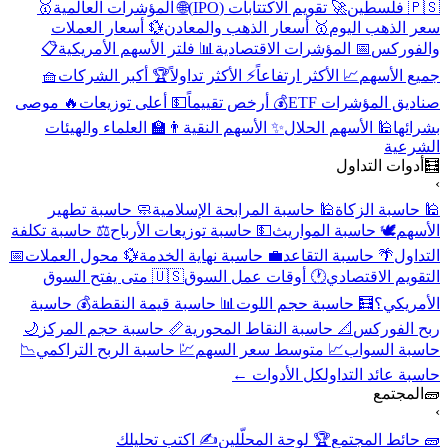
🇵🇸 فلسطين
🚀 تقويم الاكتتابات (IPO)
🌐 المؤشرات العالمية
🥇
سعر الذهب اليوم
🥇 أسعار الذهب والمعادن
💱 أسعار العملات
والفوركس
📅 المؤشرات الاقتصادية
📊 فلتر الأسهم الأمريكية
📋
جميع الأسهم
📈 الأكثر ارتفاعاً
⚡ الأكثر تداولاً
🏆 أكبر الشركات
🧺
صناديق المؤشرات ETF
💰 أرخص تقييماً
💵 أعلى توزيعات
🔥 موصى
بشرائها
🕌 الأسهم الحلال
✨ الأسهم النقية
👨‍🏫 العلماء والهيئات
الشرعية
🧮
أدوات التداول
›
🕌 حاسبة الزكاة
🕌 حاسبة المرابحة الإسلامية
🧼 حاسبة تطهير
الأسهم
🕊️ حاسبة المواريث
💵 حاسبة توزيعات الأرباح
⚖️ حاسبة تكلفة
التداول
🌴 حاسبة التقاعد
💼 حاسبة نهاية الخدمة
💱 محول العملات
📅
التقويم الاقتصادي
🕐 أوقات عمل السوق
🇺🇸 متى يفتح السوق
الأمريكي؟
🧮 حاسبة حجم اللوت
📊 حاسبة قيمة النقطة
💰 حاسبة
ربح الفوركس
📐 حاسبة النقاط المحورية
📏 حاسبة حجم المركز
🌙
حاسبة السواب
📈 متوسط سعر السهم
💹 حاسبة الربح التراكمي
📉
حاسبة عائد التداول
كل الأدوات ←
🧱
المجتمع
›
🧱 حائط المجتمع
🏆 لوحة المحلّلين
✍️ اكتب تحليلك