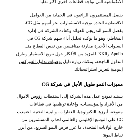
الانكماشية التي تواجه قطاعات أخرى أكثر تقلباً.
يفضل المستثمرون الراغبون في الحماية من العوامل
الاقتصادية الحادة توجيه الاستثمارات نحو أسهم مثل CG،
بفضل النمو التدريجي للعوائد وكفاءة الشركة في إدارة
المخاطر، وهو ما يؤكده تحليل أداء سهم شركة CG في
السنوات الأخيرة مقارنة بمنافسين من نفس القطاع مثل
Apollo وKKR. للمزيد من الأفكار حول تنويع الاستثمار وطرق
التداول الناجحة، يمكنك زيارة دليل
توصيات تداول الفوركس
اليومية
لتعزيز استراتيجياتك.
مميزات النمو طويل الأجل في شركة CG
يستند نموذج عمل هذه الشركة إلى استقطاب رؤوس الأموال
من الأفراد والمؤسسات، وإعادة توظيفها في قطاعات
متنوعة، أبرزها التكنولوجيا، العقارات، والبنية التحتية. اعتمدت
CG على التوسع الإقليمي والعالمي لجذب المستثمرين من
خارج الولايات المتحدة، ما عزز فرص النمو السريع. من أبرز
نقاط القوة: