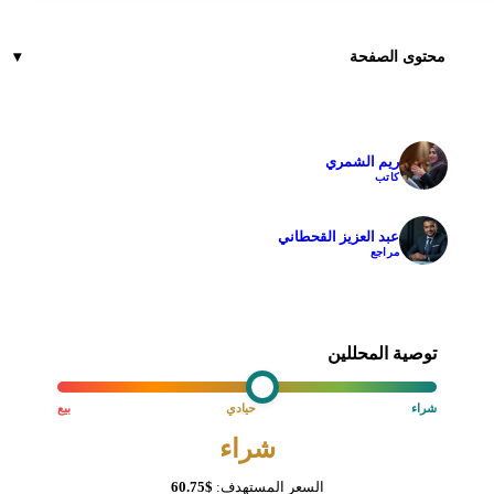
محتوى الصفحة
ريم الشمري
✓
كاتب
عبد العزيز القحطاني
✓
مراجع
توصية المحللين
شراء
حيادي
بيع
شراء
السعر المستهدف:
$60.75