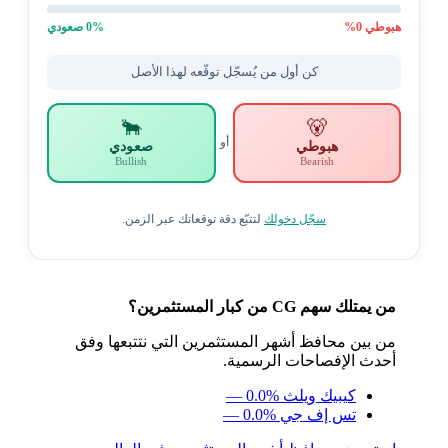
هبوطي
0
%
% صعودي
0
كن أول من يُسجّل توقّعه لهذا الأصل
🐂
🐻
أو
هبوطي
صعودي
Bullish
Bearish
سجّل دخولك
لتتبّع دقة توقعاتك عبر الزمن.
من يمتلك سهم CG من كبار المستثمرين؟
من بين محافظ أشهر المستثمرين التي نتتبعها وفق
أحدث الإفصاحات الرسمية.
كيبيك ويلث
— 0.0%
تس إف جي
— 0.0%