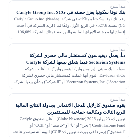
منذ أسبوع
بنك نوفا سكوتيا يعزز حصته في Carlyle Group Inc. $CG
رفع بنك نوفا سكوتيا ممتلكاته في شركة Carlyle Group Inc. (Nasdaq:
CG) بنسبة 527.6٪ في الربع الأول، وفقًا لما ذكرته الشركة في أحدث
إفصاح لها مع هيئة الأوراق المالية والبورصة. تمتلك الشركة 106,689
سهمًا من أسهم مزود الخدمات...
منذ أسبوع
د.أ. يعمل ديفيدسون كمستشار مالي حصري لشركة
Secturion Systems فيما يتعلق ببيعها لشركة Carlyle
سولت ليك سيتي--(بزنيس واير/"ايتوس واير")--د. أعلنت شركة
Davidson & Co. اليوم أنها عملت كمستشار مالي حصري لشركة
Secturion Systems, Inc. ("Sectorion" أو "الشركة") بشأن بيعها لشركة
Carlyle (Nasdaq: CG). تأسست Secturion في ع...
منذ أسبوع
يقوم صندوق كارلايل للدخل الائتماني بجدولة النتائج المالية
للربع الثالث ومكالمة جماعية للمستثمرين
نيويورك، 23 يوليو 2026 (Globe Newswire) - أعلن صندوق Carlyle
Credit Income Fund ("نحن" أو "نا" أو "خاصتنا" أو "CCIF" أو
"الصندوق") (رمزها في بورصة نيويورك: CCIF) اليوم أنه سيصدر نتائجه