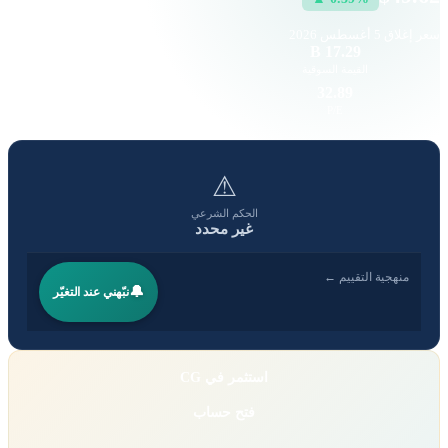
سعر إغلاق
5 أغسطس 2026
61.54 K
17.29 B
القيمة السوقية
حجم التداول
1.46
32.89
EPS
P/E
⚠
الحكم الشرعي
غير محدد
منهجية التقييم ←
🔔
نبّهني عند التغيّر
استثمر في CG
فتح حساب