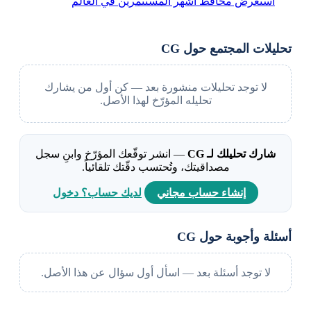
استعرض محافظ أشهر المستثمرين في العالم
تحليلات المجتمع حول CG
لا توجد تحليلات منشورة بعد — كن أول من يشارك
تحليله المؤرّخ لهذا الأصل.
شارك تحليلك لـ CG
— انشر توقّعك المؤرّخ وابنِ سجل
مصداقيتك، وتُحتسب دقّتك تلقائياً.
إنشاء حساب مجاني
لديك حساب؟ دخول
أسئلة وأجوبة حول CG
لا توجد أسئلة بعد — اسأل أول سؤال عن هذا الأصل.