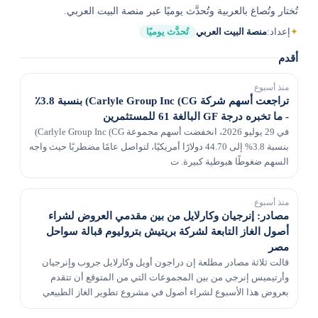
تُختار وتُصاغ بالعربية وتُحدَّث يوميًا عبر منصة البيت العربي.
✦
إعداد:
منصة البيت العربي
تُحدَّث يوميًا
أقدم
منذ أسبوع
تراجعت أسهم شركة Carlyle Group Inc (CG) بنسبة 3.8٪
- ما تخبره درجة GF البالغة 61 للمستثمرين
في 29 يوليو 2026، انخفضت أسهم مجموعة Carlyle Group Inc (CG)
بنسبة 3.8% إلى 44.70 دولارًا أمريكيًا، لتواصل عامًا مضطربًا حيث واجه
السهم ضغوطًا هبوطية كبيرة. ت
منذ أسبوع
مصادر: إنرجيان وكارلايل من بين مقدمي العروض لشراء
أصول الغاز التابعة لشركة بريتيش بتروليوم قبالة سواحل
مصر
قالت ثلاثة مصادر مطلعة إن دراجون أويل وكارلايل جروب وإنرجيان
وأرتيميس إنرجي من بين المجموعات التي من المتوقع أن تتقدم
بعروض هذا الأسبوع لشراء أصول في مشروع تطوير الغاز الطبيعي
في غرب دلتا النيل التابع لشركة بي بي قبالة س...