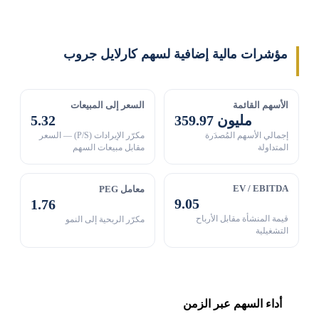
مؤشرات مالية إضافية لسهم كارلايل جروب
الأسهم القائمة
السعر إلى المبيعات
359.97 مليون
5.32
إجمالي الأسهم المُصدَرة
مكرّر الإيرادات (P/S) — السعر
المتداولة
مقابل مبيعات السهم
EV / EBITDA
معامل PEG
9.05
1.76
قيمة المنشأة مقابل الأرباح
مكرّر الربحية إلى النمو
التشغيلية
أداء السهم عبر الزمن