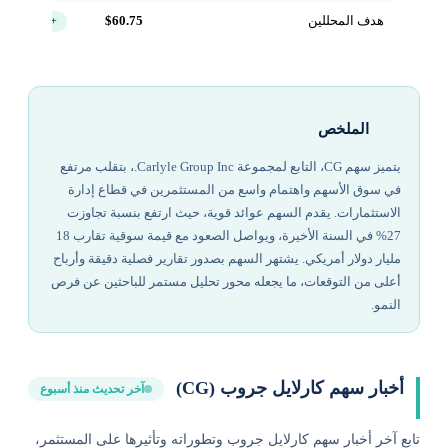
هدف المحللين
$60.75
+22.4%
الملخص
يتميز سهم CG، التابع لمجموعة Carlyle Group Inc.، بتقلب مرتفع
في سوق الأسهم واهتمام واسع من المستثمرين في قطاع إدارة
الاستثمارات. يقدم السهم عوائد قوية، حيث ارتفع بنسبة تجاوزت
27% في السنة الأخيرة، ويواصل الصعود مع قيمة سوقية تقارب 18
مليار دولار أمريكي. يشتهر السهم بصدور تقارير فصلية دقيقة وأرباح
أعلى من التوقعات، ما يجعله محور تحليل مستمر للباحثين عن فرص
النمو.
أخبار سهم كارلايل جروب (CG)
آخر تحديث منذ أسبوع
تابع آخر أخبار سهم كارلايل جروب وتطوراته وتأثيرها على المستثمر،