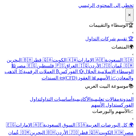
تخطي إلى المحتوى الرئيسي
✕
🏆
الوسطاء والتقييمات
›
🏆 تقييم شركات التداول
🌍
المنصات
›
🇸🇦 السعودية
🇦🇪 الإمارات
🇰🇼 الكويت
🇶🇦 قطر
🇧🇭 البحرين
🇴🇲 عُمان
🇯🇴 الأردن
🇮🇶 العراق
🇵🇸 فلسطين
🇪🇬 مصر
🕌
الوسطاء الإسلامية الحلال
💱 الفوركس
₿ العملات الرقمية
🥇 الذهب
والمعادن
📈 الأسهم
📊 العقود (CFD)
📜 السندات
📚
موسوعة البيت العربي
›
المدونة
مقالات تعليمية
الأكاديمية
أساسيات التداول
تداول
الفوركس
تداول الأسهم
📈
الأسهم والبورصات
›
🌍 كل البورصات العربية
🇸🇦 السوق السعودية
🇦🇪 الإمارات
🇪🇬
مصر
🇰🇼 الكويت
🇶🇦 قطر
🇯🇴 الأردن
🇧🇭 البحرين
🇴🇲 عُمان