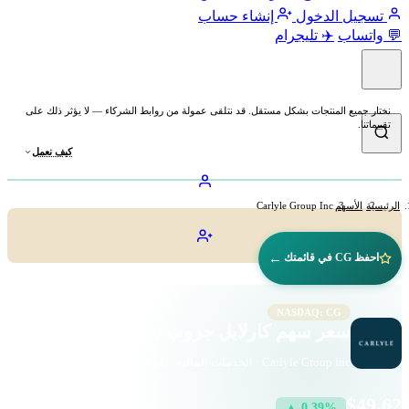
تسجيل الدخول
إنشاء حساب
💬 واتساب
✈️ تليجرام
نختار جميع المنتجات بشكل مستقل. قد نتلقى عمولة من روابط الشركاء — لا يؤثر ذلك على
تقييماتنا.
كيف نعمل
الرئيسية
الأسهم
Carlyle Group Inc
←
احفظ CG في قائمتك
NASDAQ: CG
سعر سهم كارلايل جروب (CG)
Carlyle Group Inc · الخدمات المالية · ناسداك
$49.62
▲ 0.39%