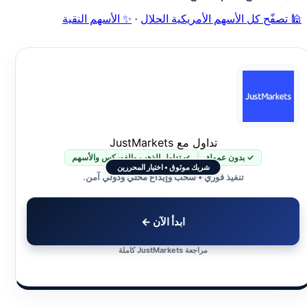
🕌 تصفّح كل الأسهم الأمريكية الحلال
·
✨ الأسهم النقية
تداول مع JustMarkets
✓ بدون عمولة
✓ تداول الذهب والفوركس والأسهم
شريك موثوق • اختيار المحررين
تنفيذ فوري • سحب وإيداع محلي ودولي آمن.
ابدأ الآن ←
مراجعة JustMarkets كاملة