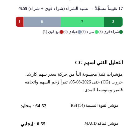
17
تقييماً مسجَّلاً — نسبة الشراء (شراء قوي + شراء)
59%
.
1
6
7
3
شراء قوي (3)
شراء (7)
حيادي (6)
بيع قوي (1)
التحليل الفني لسهم CG
مؤشرات فنية محسوبة آلياً من حركة سعر سهم كارلايل
جروب (CG) حتى 2026-08-05، تقرأ زخم السهم واتجاهه
قصير ومتوسط المدى.
مؤشر القوة النسبية RSI (14)
64.52
· محايد
مؤشر الماكد MACD
0.55
· إيجابي