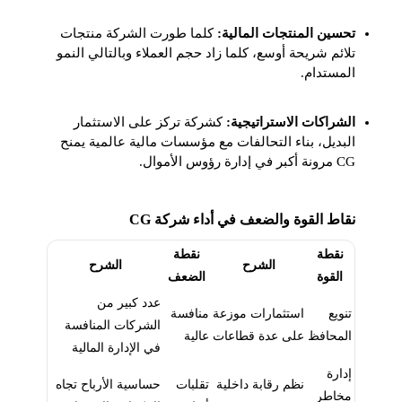
تحسين المنتجات المالية:
كلما طورت الشركة منتجات
تلائم شريحة أوسع، كلما زاد حجم العملاء وبالتالي النمو
المستدام.
الشراكات الاستراتيجية:
كشركة تركز على الاستثمار
البديل، بناء التحالفات مع مؤسسات مالية عالمية يمنح
CG مرونة أكبر في إدارة رؤوس الأموال.
نقاط القوة والضعف في أداء شركة CG
نقطة
نقطة
الشرح
الشرح
القوة
الضعف
عدد كبير من
تنويع
استثمارات موزعة
منافسة
الشركات المنافسة
المحافظ
على عدة قطاعات
عالية
في الإدارة المالية
إدارة
نظم رقابة داخلية
تقلبات
حساسية الأرباح تجاه
مخاطر