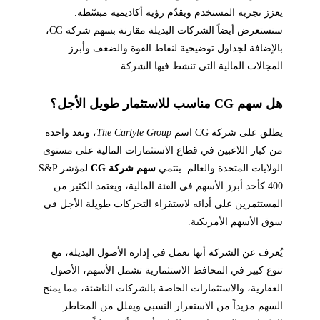
يعزز تجربة المستخدم ويقدّم رؤية أكاديمية مبسّطة.
سنستعرض أيضاً الشركات البديلة مقارنة بسهم شركة CG،
بالإضافة لجداول توضيحية لنقاط القوة والضعف وأبرز
المجالات المالية التي تنشط فيها الشركة.
هل سهم CG مناسب للاستثمار طويل الأجل؟
يطلق على شركة CG اسم
The Carlyle Group
، وتعد واحدة
من كبار اللاعبين في قطاع الاستثمارات المالية على مستوى
الولايات المتحدة والعالم. ينتمي
سهم شركة CG
لمؤشر S&P
400 كأحد أبرز الأسهم في الفئة المالية، ويعتمد الكثير من
المستثمرين على أدائه لاستقراء التحركات طويلة الأجل في
سوق الأسهم الأمريكية.
يُعرف عن الشركة أنها تعمل في إدارة الأصول البديلة، مع
تنوع كبير في المحافظ الاستثمارية تشمل الأسهم، الأصول
العقارية، والاستثمارات الخاصة بالشركات الناشئة، مما يمنح
السهم مزيداً من الاستقرار النسبي ويقلل من المخاطر