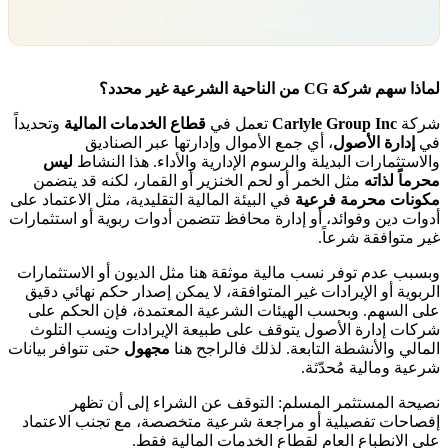
تداول بمسؤولية. رأس مالك معرّض للخطر.
لماذا سهم شركة CG من الناحية الشرعية غير محدد؟
شركة
Carlyle Group Inc
تعمل في
قطاع الخدمات المالية
وتحديداً
في
إدارة الأصول
، أي جمع الأموال وإدارتها عبر الصناديق
والاستثمارات البديلة والرسوم الإدارية والأداء. هذا النشاط
ليس
محرماً لذاته
مثل الخمر أو لحم الخنزير أو القمار، لكنه قد يتضمن
مكونات محرمة فرعية
في البيئة المالية التقليدية، مثل الاعتماد على
أدوات دين وفوائد، أو إدارة محافظ تتضمن أدوات ربوية أو استثمارات
غير متوافقة شرعاً.
وبسبب عدم توفر نسب مالية موثقة هنا مثل الديون أو الاستثمارات
الربوية أو الإيرادات غير المتوافقة، لا يمكن إصدار حكم نهائي دقيق
على السهم. وبحسب الهيئات الشرعية المعتمدة، فإن الحكم على
شركات إدارة الأصول يتوقف على طبيعة الإيرادات ونِسب التلوث
المالي والأنشطة التابعة. لذلك فالراجح هنا
مجهول
حتى تتوافر بيانات
شرعية ومالية مُحدّثة.
نصيحة المستثمر المسلم: التوقف عن الشراء إلى أن تظهر
إفصاحات تفصيلية أو مراجعة شرعية متخصصة، مع تجنب الاعتماد
على الانطباع العام لقطاع الخدمات المالية فقط.