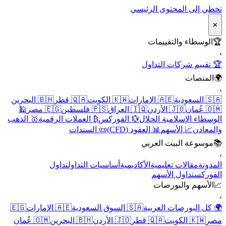
تخطي إلى المحتوى الرئيسي
✕
🏆
الوسطاء والتقييمات
›
🏆 تقييم شركات التداول
🌍
المنصات
›
🇸🇦 السعودية
🇦🇪 الإمارات
🇰🇼 الكويت
🇶🇦 قطر
🇧🇭 البحرين
🇴🇲 عُمان
🇯🇴 الأردن
🇮🇶 العراق
🇵🇸 فلسطين
🇪🇬 مصر
🕌
الوسطاء الإسلامية الحلال
💱 الفوركس
₿ العملات الرقمية
🥇 الذهب
والمعادن
📈 الأسهم
📊 العقود (CFD)
📜 السندات
📚
موسوعة البيت العربي
›
المدونة
مقالات تعليمية
الأكاديمية
أساسيات التداول
تداول
الفوركس
تداول الأسهم
📈
الأسهم والبورصات
›
🌍 كل البورصات العربية
🇸🇦 السوق السعودية
🇦🇪 الإمارات
🇪🇬
مصر
🇰🇼 الكويت
🇶🇦 قطر
🇯🇴 الأردن
🇧🇭 البحرين
🇴🇲 عُمان