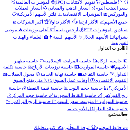
🇵🇸 فلسطين
🚀 تقويم الاكتتابات (IPO)
🌐 المؤشرات العالمية
🥇
سعر الذهب اليوم
🥇 أسعار الذهب والمعادن
💱 أسعار العملات
والفوركس
📅 المؤشرات الاقتصادية
📊 فلتر الأسهم الأمريكية
📋
جميع الأسهم
📈 الأكثر ارتفاعاً
⚡ الأكثر تداولاً
🏆 أكبر الشركات
🧺
صناديق المؤشرات ETF
💰 أرخص تقييماً
💵 أعلى توزيعات
🔥 موصى
بشرائها
🕌 الأسهم الحلال
✨ الأسهم النقية
👨‍🏫 العلماء والهيئات
الشرعية
🧮
أدوات التداول
›
🕌 حاسبة الزكاة
🕌 حاسبة المرابحة الإسلامية
🧼 حاسبة تطهير
الأسهم
🕊️ حاسبة المواريث
💵 حاسبة توزيعات الأرباح
⚖️ حاسبة تكلفة
التداول
🌴 حاسبة التقاعد
💼 حاسبة نهاية الخدمة
💱 محول العملات
📅
التقويم الاقتصادي
🕐 أوقات عمل السوق
🇺🇸 متى يفتح السوق
الأمريكي؟
🧮 حاسبة حجم اللوت
📊 حاسبة قيمة النقطة
💰 حاسبة
ربح الفوركس
📐 حاسبة النقاط المحورية
📏 حاسبة حجم المركز
🌙
حاسبة السواب
📈 متوسط سعر السهم
💹 حاسبة الربح التراكمي
📉
حاسبة عائد التداول
كل الأدوات ←
🧱
المجتمع
›
🧱 حائط المجتمع
🏆 لوحة المحلّلين
✍️ اكتب تحليلك