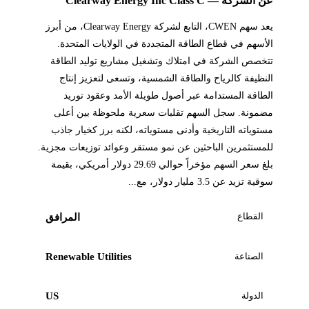
عن الشركة — Clearway Energy Inc Class C
يعد سهم CWEN، التابع لشركة Clearway Energy، من أبرز
الأسهم في قطاع الطاقة المتجددة في الولايات المتحدة.
تتخصص الشركة في امتلاك وتشغيل مشاريع توليد الطاقة
النظيفة كالرياح والطاقة الشمسية، وتسعى لتعزيز إنتاج
الطاقة المستدامة عبر أصول طويلة الأمد وعقود توريد
مضمونة. سجل السهم تقلبات سعرية ملحوظة بين أعلى
مستوياته التاريخية وأدنى مستوياته، لكنه برز كخيار جاذب
للمستثمرين الباحثين عن نمو مستقر وعوائد توزيعات مجزية.
بلغ سعر السهم مؤخراً حوالي 29.69 دولار أمريكي، بقيمة
سوقية تزيد عن 3.5 مليار دولار، مع...
القطاع
المرافق
الصناعة
Renewable Utilities
الدولة
US