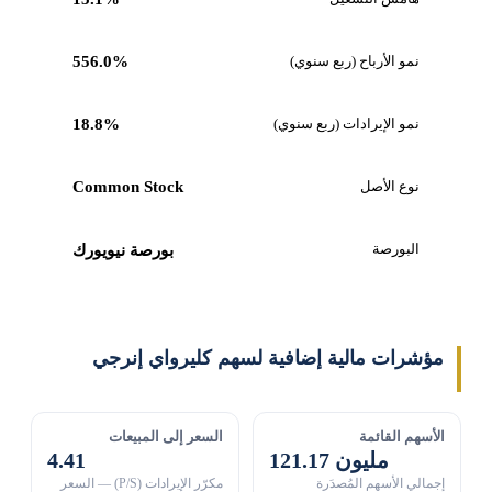
نمو الأرباح (ربع سنوي)
556.0%
نمو الإيرادات (ربع سنوي)
18.8%
نوع الأصل
Common Stock
البورصة
بورصة نيويورك
مؤشرات مالية إضافية لسهم كليرواي إنرجي
الأسهم القائمة
السعر إلى المبيعات
121.17 مليون
4.41
إجمالي الأسهم المُصدَرة
مكرّر الإيرادات (P/S) — السعر