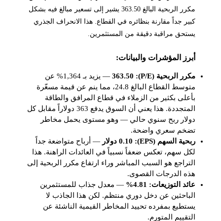
مكرر الربحية البالغ 363.50 يشير إلى تسعير مبالغ فيه بشكل
كبير جداً مقارنة بنظائره في القطاع. هذا الانحراف الجذري
يستحق مراقبة دقيقة من المستثمرين.
أبرز المؤشرات والبيانات:
مكرر الربحية (P/E): 363.50
— يزيد بـ 1,364% عن
متوسط القطاع البالغ 24.8، مما ينم عن قيمة مسعّرة
بأعلى بكثير من الزملاء في قطاع المرافق والطاقة
المتجددة. هذا يعني أن السوق يدفع 363 دولاراً مقابل كل
دولار ربح سنوي حالي — وهو مستوى يحمل مخاطر
تضخم سعري واضحة.
ربحية السهم (EPS): 0.10 دولار
— أرباح متواضعة جداً
لكل سهم، تعكس ضعفاً نسبياً في العائدات الراهنة. هذا
التراجع هو السبب المباشر وراء ارتفاع مكرر الربحية إلى
هذه الدرجات القصوى.
عائد التوزيعات: 4.81%
— معدل جذاب للمستثمرين
الباحثين عن دخل دوري منتظم. لكن هذا الجاذب لا
يستطيع بمفرده تحييد المخاطر القيمية الناشئة عن
التقييم المتورم.