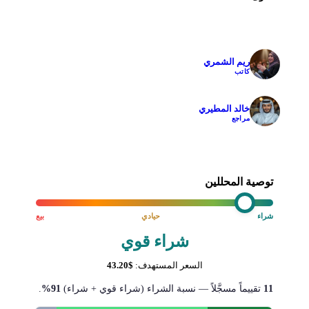
ريم الشمري
✓
كاتب
خالد المطيري
✓
مراجع
توصية المحللين
شراء
حيادي
بيع
شراء قوي
السعر المستهدف:
$43.20
11
تقييماً مسجَّلاً — نسبة الشراء (شراء قوي + شراء)
91%
.