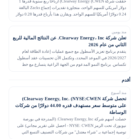
حققت شركة Clearway Energy (CWEN) أرباحًا ربع سنوية قدرها 1
دولار أمريكي للسهم الواحد، متجاوزة تقديرات إجماع Zacks البالغة
0.24 دولارًا أمريكيًا للسهم الواحد. ويقارن هذا بأرباح قدرها 0.28 دولار
للسهم الواحد قبل عام.
منذ يومين
تعلن شركة Clearway Energy، Inc. عن النتائج المالية للربع
الثاني من عام 2026
يتقدم برنامج تعزيز الأسطول مع جميع عمليات إعادة الطاقة لعام
2026/2027 في الموعد المحدد، وتكتمل الآن تحسينات عقد أسطول
تكساس. برنامج النمو المدعوم من الجهة الراعية يتسارع مع خط
الأنابيب في المرحلة المتأخرة الآن عند 13.5 ج...
أقدم
منذ أسبوع
تحصل شركة Clearway Energy, Inc. (NYSE:CWEN)
على متوسط ​​سعر مستهدف قدره 44.00 دولارًا من شركات
الوساطة
حصلت أسهم شركة Clearway Energy, Inc. (المدرجة في بورصة
نيويورك تحت الرمز NYSE: CWEN - احصل على تقرير مجاني) على
توصية إجماعية بـ "شراء معتدل" من شركات التصنيف التسع التي
تغطي الشركة حاليًا، وفقًا لتقارير MarketBeat. وقد...