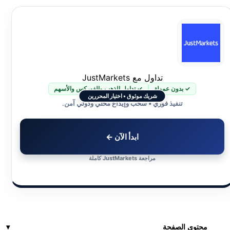
تداول مع JustMarkets
✓ بدون عمولة
✓ تداول الذهب والفوركس والأسهم
شريك موثوق • اختيار المحررين
تنفيذ فوري • سحب وإيداع محلي ودولي آمن.
ابدأ الآن ←
مراجعة JustMarkets كاملة
محتوى الصفحة