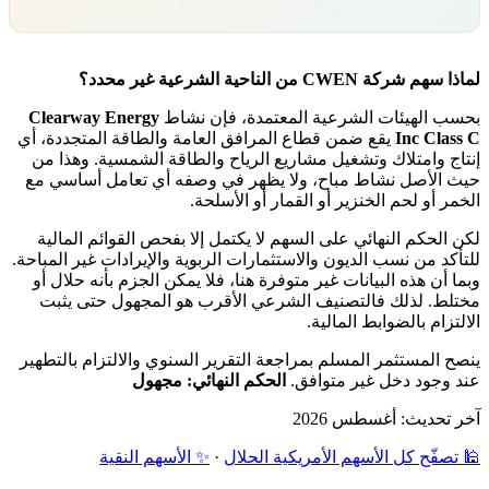
تداول بمسؤولية. رأس مالك معرّض للخطر.
لماذا سهم شركة CWEN من الناحية الشرعية غير محدد؟
بحسب الهيئات الشرعية المعتمدة، فإن نشاط
Clearway Energy
Inc Class C
يقع ضمن قطاع المرافق العامة والطاقة المتجددة، أي
إنتاج وامتلاك وتشغيل مشاريع الرياح والطاقة الشمسية. وهذا من
حيث الأصل نشاط مباح، ولا يظهر في وصفه أي تعامل أساسي مع
الخمر أو لحم الخنزير أو القمار أو الأسلحة.
لكن الحكم النهائي على السهم لا يكتمل إلا بفحص القوائم المالية
للتأكد من نسب الديون والاستثمارات الربوية والإيرادات غير المباحة.
وبما أن هذه البيانات غير متوفرة هنا، فلا يمكن الجزم بأنه حلال أو
مختلط. لذلك فالتصنيف الشرعي الأقرب هو المجهول حتى يثبت
الالتزام بالضوابط المالية.
ينصح المستثمر المسلم بمراجعة التقرير السنوي والالتزام بالتطهير
عند وجود دخل غير متوافق.
الحكم النهائي: مجهول
آخر تحديث: أغسطس 2026
🕌 تصفّح كل الأسهم الأمريكية الحلال
·
✨ الأسهم النقية