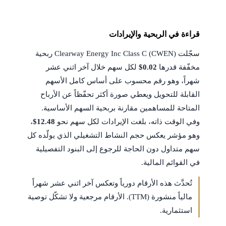
قراءة في الربحية والإيرادات
سجّلت Clearway Energy Inc Class C (CWEN) ربحية
مخفّفة قدرها
$0.02
لكل سهم خلال آخر اثني عشر
شهراً، وهو رقم محسوب على أساس كامل الأسهم
القابلة للتحويل ويعطي صورة أكثر تحفّظاً عن الأرباح
المتاحة للمساهمين مقارنة بربحية السهم الأساسية.
وفي الوقت ذاته، بلغت الإيرادات لكل سهم نحو
$12.48
،
وهو مؤشر يعكس حجم النشاط التشغيلي الذي يولّده كل
سهم متداول دون الحاجة للرجوع إلى البنود التفصيلية
في القوائم المالية.
تُحدَّث هذه الأرقام دورياً وتعكس آخر اثني عشر شهراً
مالياً منشورة (TTM). الأرقام مرجعية ولا تشكّل توصية
استثمارية.