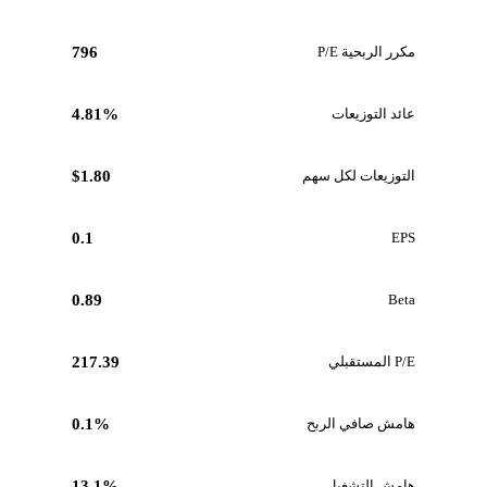
مكرر الربحية P/E
796
عائد التوزيعات
4.81%
التوزيعات لكل سهم
$1.80
0.1
EPS
0.89
Beta
P/E المستقبلي
217.39
هامش صافي الربح
0.1%
هامش التشغيل
13.1%