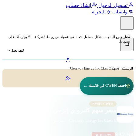
تسجيل الدخول
إنشاء حساب
💬 واتساب
✈️ تليجرام
نختار جميع المنتجات بشكل مستقل. قد نتلقى عمولة من روابط الشركاء — لا يؤثر ذلك على
تقييماتنا.
كيف نعمل
الرئيسية
الأسهم
Clearway Energy Inc Class C
←
احفظ CWEN في قائمتك
NYSE: CWEN
سعر سهم كليرواي إنرجي (CWEN)
Clearway Energy Inc Class C · المرافق · بورصة نيويورك
$32.50
▼ 0.02%