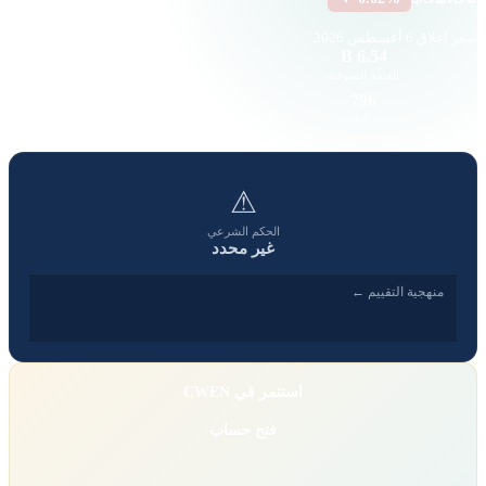
سعر إغلاق
6 أغسطس 2026
13.73 K
6.54 B
القيمة السوقية
حجم التداول
0.1
796
EPS
P/E
⚠
الحكم الشرعي
غير محدد
منهجية التقييم ←
استثمر في CWEN
فتح حساب