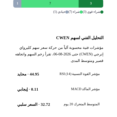
1
7
3
شراء قوي (3)
شراء (7)
حيادي (1)
التحليل الفني لسهم CWEN
مؤشرات فنية محسوبة آلياً من حركة سعر سهم كليرواي
إنرجي (CWEN) حتى 2026-08-06، تقرأ زخم السهم واتجاهه
قصير ومتوسط المدى.
مؤشر القوة النسبية RSI (14)
44.95
· محايد
مؤشر الماكد MACD
0.11
· إيجابي
المتوسط المتحرك 20 يوم
32.72
· السعر سلبي