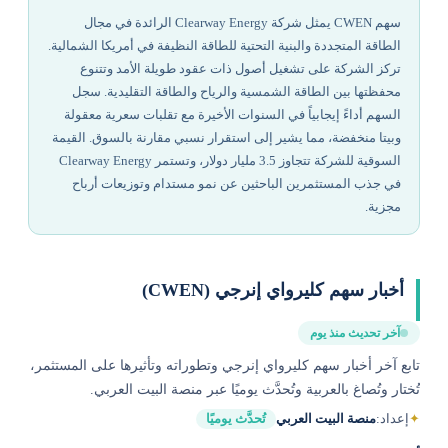
سهم CWEN يمثل شركة Clearway Energy الرائدة في مجال
الطاقة المتجددة والبنية التحتية للطاقة النظيفة في أمريكا الشمالية.
تركز الشركة على تشغيل أصول ذات عقود طويلة الأمد وتتنوع
محفظتها بين الطاقة الشمسية والرياح والطاقة التقليدية. سجل
السهم أداءً إيجابياً في السنوات الأخيرة مع تقلبات سعرية معقولة
وبيتا منخفضة، مما يشير إلى استقرار نسبي مقارنة بالسوق. القيمة
السوقية للشركة تتجاوز 3.5 مليار دولار، وتستمر Clearway Energy
في جذب المستثمرين الباحثين عن نمو مستدام وتوزيعات أرباح
مجزية.
أخبار سهم كليرواي إنرجي (CWEN)
آخر تحديث منذ يوم
تابع آخر أخبار سهم كليرواي إنرجي وتطوراته وتأثيرها على المستثمر،
تُختار وتُصاغ بالعربية وتُحدَّث يوميًا عبر منصة البيت العربي.
✦
إعداد:
منصة البيت العربي
تُحدَّث يوميًا