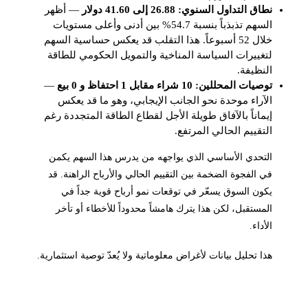
نطاق التداول السنوي: 26.88 إلى 41.60 دولار
— أظهر
السهم تذبذباً بنسبة 54.7% بين أدنى وأعلى مستويات
خلال 52 أسبوعاً. هذا التقلب قد يعكس حساسية السهم
لتغييرات السياسة المناخية والتمويل الحكومي للطاقة
النظيفة.
توصيات المحللين: 10 شراء مقابل 1 احتفاظ و 0 بيع
—
الآراء موحدة نحو الجانب الإيجابي، وهو ما قد يعكس
إيماناً بالآفاق طويلة الأجل لقطاع الطاقة المتجددة رغم
التقييم الحالي المرتفع.
التحدي الأساسي الذي يواجهه من يدرس هذا السهم يكمن
في الفجوة الضخمة بين التقييم الحالي والأرباح الراهنة. قد
يكون السوق يسعّر في توقعات نمو أرباح قوية جداً في
المستقبل، لكن هذا يترك هامشاً محدوداً للأخطاء أو تأخر
الأداء.
هذا تحليل بيانات لأغراض معلوماتية ولا يُعدّ توصية استثمارية.