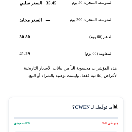
المتوسط المتحرك 50 يوم
35.45
· السعر سلبي
المتوسط المتحرك 200 يوم
—
· السعر محايد
الدعم (60 يوم)
30.80
المقاومة (60 يوم)
41.29
هذه المؤشرات محسوبة آلياً من بيانات الأسعار التاريخية
لأغراض إعلامية فقط، وليست توصية بالشراء أو البيع.
📊
ما توقّعك لـ
CWEN
؟
هبوطي
0
%
% صعودي
0