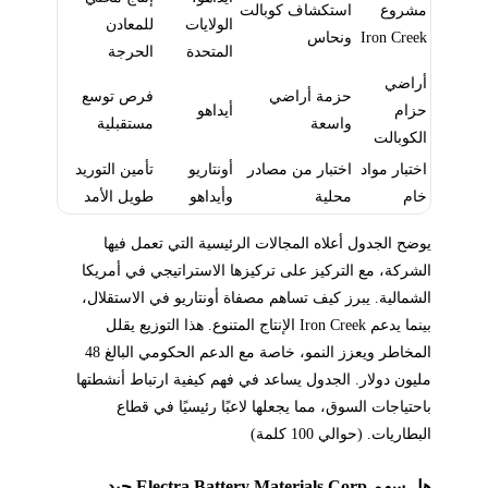
مشروع
استكشاف كوبالت
الولايات
للمعادن
Iron Creek
ونحاس
المتحدة
الحرجة
أراضي
حزمة أراضي
فرص توسع
حزام
أيداهو
واسعة
مستقبلية
الكوبالت
اختبار مواد
اختبار من مصادر
أونتاريو
تأمين التوريد
خام
محلية
وأيداهو
طويل الأمد
يوضح الجدول أعلاه المجالات الرئيسية التي تعمل فيها
الشركة، مع التركيز على تركيزها الاستراتيجي في أمريكا
الشمالية. يبرز كيف تساهم مصفاة أونتاريو في الاستقلال،
بينما يدعم Iron Creek الإنتاج المتنوع. هذا التوزيع يقلل
المخاطر ويعزز النمو، خاصة مع الدعم الحكومي البالغ 48
مليون دولار. الجدول يساعد في فهم كيفية ارتباط أنشطتها
باحتياجات السوق، مما يجعلها لاعبًا رئيسيًا في قطاع
البطاريات. (حوالي 100 كلمة)
هل سهم Electra Battery Materials Corp جيد