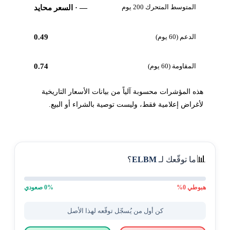
المتوسط المتحرك 200 يوم
—
· السعر محايد
الدعم (60 يوم)
0.49
المقاومة (60 يوم)
0.74
هذه المؤشرات محسوبة آلياً من بيانات الأسعار التاريخية
لأغراض إعلامية فقط، وليست توصية بالشراء أو البيع.
📊
ما توقّعك لـ
ELBM
؟
هبوطي
0
%
% صعودي
0
كن أول من يُسجّل توقّعه لهذا الأصل