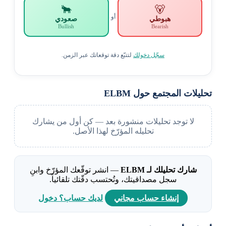
🐂
🐻
أو
هبوطي
صعودي
Bullish
Bearish
سجّل دخولك
لتتبّع دقة توقعاتك عبر الزمن.
تحليلات المجتمع حول ELBM
لا توجد تحليلات منشورة بعد — كن أول من يشارك
تحليله المؤرّخ لهذا الأصل.
شارك تحليلك لـ ELBM
— انشر توقّعك المؤرّخ وابنِ
سجل مصداقيتك، وتُحتسب دقّتك تلقائياً.
إنشاء حساب مجاني
لديك حساب؟ دخول