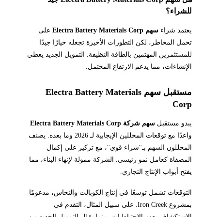
للشراء؟
يعتمد شراء
سهم Electra Battery Materials Corp
على
تحمل المخاطر، لكن التطورات الأخيرة تجعله خيارًا جيدًا
للمستثمرين المهتمين بالطاقة النظيفة. التمويل الجديد يغطي
الإنشاءات، مما يدعم الارتفاع المحتمل.
مستقبل سهم Electra Battery Materials
Corp
يبدو مستقبل
سهم شركة Electra Battery Materials Corp
واعدًا مع توقعات المحللين الإيجابية لـ 2026 وما بعده. يصنف
المحللون السهم بـ"شراء قوي"، مع تركيز على إكمال
المصفاة كعامل نمو رئيسي. الشركة ممولة لإنهاء البناء، مما
يفتح أبواب الإنتاج التجاري.
التوقعات تشمل توسعًا في إنتاج الكوبالت والنحاس، مدعومًا
بمشروع Iron Creek. على سبيل المثال، التقدم في
الاستكشاف يعزز الاحتياطيات، بينما يقلل التمويل الجديد من