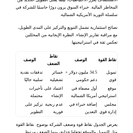
المخاطر المالية. خبراء السوق يرون دورًا حاسمًا للشركة في
سلسلة التوريد الأمريكية الشمالية.
نصائح استثمارية تشمل التنويع والتركيز على المدى الطويل،
مع مراقبة تقارير الإنشاء. النظرة الإيجابية من المحللين
تعكس ثقة في استراتيجيتها.
نقاط
نقاط القوة
الوصف
الوصف
الضعف
تمويل
34.5 مليون دولار +
خسائر
تدفقات نقدية
قوي
دعم حكومي
تشغيلية
سلبية حاليًا
موقع
أول مصفاة في
اعتماد على
تأخيرات
استراتيجي
أمريكا الشمالية
الإنشاء
محتملة
مجلس
إضافة خبراء في
عدم ربحية
تركيز على
إدارة قوي
التعدين
فورية
التطوير
يعرض الجدول نقاط قوة وضعف الشركة بوضوح. نقاط القوة
مثل التمويل والموقع تجعلها جذابة، بينما الضعف مرتبط