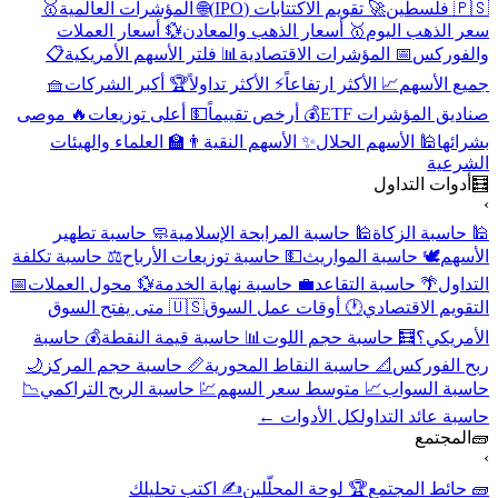
🇵🇸 فلسطين
🚀 تقويم الاكتتابات (IPO)
🌐 المؤشرات العالمية
🥇
سعر الذهب اليوم
🥇 أسعار الذهب والمعادن
💱 أسعار العملات
والفوركس
📅 المؤشرات الاقتصادية
📊 فلتر الأسهم الأمريكية
📋
جميع الأسهم
📈 الأكثر ارتفاعاً
⚡ الأكثر تداولاً
🏆 أكبر الشركات
🧺
صناديق المؤشرات ETF
💰 أرخص تقييماً
💵 أعلى توزيعات
🔥 موصى
بشرائها
🕌 الأسهم الحلال
✨ الأسهم النقية
👨‍🏫 العلماء والهيئات
الشرعية
🧮
أدوات التداول
›
🕌 حاسبة الزكاة
🕌 حاسبة المرابحة الإسلامية
🧼 حاسبة تطهير
الأسهم
🕊️ حاسبة المواريث
💵 حاسبة توزيعات الأرباح
⚖️ حاسبة تكلفة
التداول
🌴 حاسبة التقاعد
💼 حاسبة نهاية الخدمة
💱 محول العملات
📅
التقويم الاقتصادي
🕐 أوقات عمل السوق
🇺🇸 متى يفتح السوق
الأمريكي؟
🧮 حاسبة حجم اللوت
📊 حاسبة قيمة النقطة
💰 حاسبة
ربح الفوركس
📐 حاسبة النقاط المحورية
📏 حاسبة حجم المركز
🌙
حاسبة السواب
📈 متوسط سعر السهم
💹 حاسبة الربح التراكمي
📉
حاسبة عائد التداول
كل الأدوات ←
🧱
المجتمع
›
🧱 حائط المجتمع
🏆 لوحة المحلّلين
✍️ اكتب تحليلك