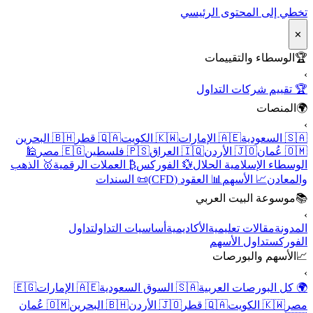
تخطي إلى المحتوى الرئيسي
✕
🏆
الوسطاء والتقييمات
›
🏆 تقييم شركات التداول
🌍
المنصات
›
🇸🇦 السعودية
🇦🇪 الإمارات
🇰🇼 الكويت
🇶🇦 قطر
🇧🇭 البحرين
🇴🇲 عُمان
🇯🇴 الأردن
🇮🇶 العراق
🇵🇸 فلسطين
🇪🇬 مصر
🕌
الوسطاء الإسلامية الحلال
💱 الفوركس
₿ العملات الرقمية
🥇 الذهب
والمعادن
📈 الأسهم
📊 العقود (CFD)
📜 السندات
📚
موسوعة البيت العربي
›
المدونة
مقالات تعليمية
الأكاديمية
أساسيات التداول
تداول
الفوركس
تداول الأسهم
📈
الأسهم والبورصات
›
🌍 كل البورصات العربية
🇸🇦 السوق السعودية
🇦🇪 الإمارات
🇪🇬
مصر
🇰🇼 الكويت
🇶🇦 قطر
🇯🇴 الأردن
🇧🇭 البحرين
🇴🇲 عُمان