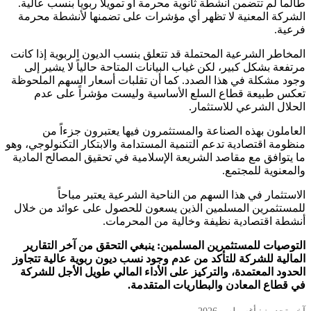
طالما لم تتضمن أنشطة ثانوية محرمة أو تمويلاً ربوياً بنسب عالية.
الشركة المعنية لا تظهر أي مؤشرات على تضمنها لأنشطة محرمة
فرعية.
المخاطر الشرعية المحتملة قد تتعلق بنسب الديون الربوية إذا كانت
مرتفعة بشكل كبير، لكن غياب البيانات المتاحة حالياً لا يشير إلى
وجود مشكلة في هذا الصدد. كما أن تقلبات أسعار السهم الملحوظة
تعكس طبيعة قطاع السلع الأساسية وليست مؤشراً على عدم
الحلال الشرعي للاستثمار.
العاملون بهذه الصناعة والمستثمرون فيها يعتبرون جزءاً من
منظومة اقتصادية تدعم التنمية المستدامة والابتكار التكنولوجي، وهو
ما يتوافق مع مقاصد الشريعة الإسلامية في تحقيق المصالح المادية
والمعنوية للمجتمع.
الاستثمار في هذا السهم من الناحية الشرعية يعتبر مباحاً
للمستثمرين المسلمين الذين يسعون للحصول على عوائد من خلال
أنشطة اقتصادية نظيفة وخالية من المحرمات.
التوصيات للمستثمرين المسلمين: ينبغي التحقق من آخر التقارير
المالية للشركة للتأكد من عدم وجود نسب ديون ربوية عالية تتجاوز
الحدود المعتمدة، والتركيز على الأداء المالي طويل الأجل للشركة
في قطاع المعادن والبطاريات المتقدمة.