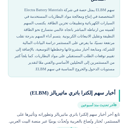
سهم ELBM يمثل حصة في شركة Electra Battery Materials
المتخصصة في إنتاج ومعالجة مواد البطاريات المستخدمة في
السيارات الكهربائية وتطبيقات تخزين الطاقة. يكتسب السهم
أهميته من ارتباطه المباشر باتجاه عالمي متسارع نحو الطاقة
النظيفة وتقليل الانبعاثات الكربونية. يتسم أداء السهم بدرجة تقلب
مرتفعة نسبيًا، ما يفرض على المستثمر دراسة البيانات المالية
للشركة، ومتابعة أخبار مشروعاتها وخططها التوسعية، بالإضافة إلى
تقييم توقعات الطلب المستقبلي على مواد البطاريات. كما يلجأ كثير
من المستثمرين إلى التحليلين الأساسي والفني معًا لتقدير
مستويات الدخول والخروج المناسبة في سهم ELBM.
أخبار سهم إلكترا باتري ماتيريالز (ELBM)
آخر تحديث منذ أسبوعين
تابع آخر أخبار سهم إلكترا باتري ماتيريالز وتطوراته وتأثيرها على
المستثمر، تُختار وتُصاغ بالعربية وتُحدَّث يوميًا عبر منصة البيت العربي.