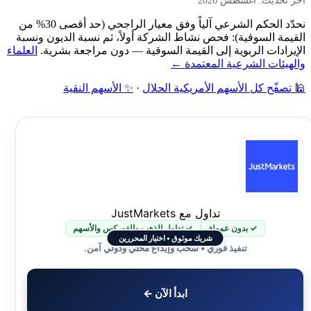
آخر تحديث: أغسطس 2026
نحدّد الحكم الشرعي آلياً وفق معيار الراجحي (حد أقصى 30% من
القيمة السوقية): فحص نشاط الشركة أولاً، ثم نسبة الديون ونسبة
الإيرادات الربوية إلى القيمة السوقية — دون مراجعة بشرية.
العلماء
والهيئات الشرعية المعتمدة ←
🕌 تصفّح كل الأسهم الأمريكية الحلال
·
✨ الأسهم النقية
تداول مع JustMarkets
✓ بدون عمولة
✓ تداول الذهب والفوركس والأسهم
شريك موثوق • اختيار المحررين
تنفيذ فوري • سحب وإيداع محلي ودولي آمن.
ابدأ الآن ←