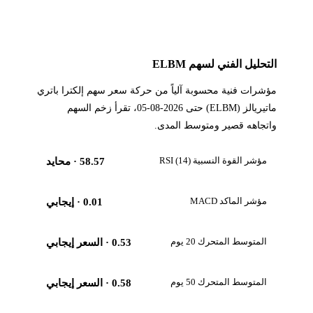
التحليل الفني لسهم ELBM
مؤشرات فنية محسوبة آلياً من حركة سعر سهم إلكترا باتري
ماتيريالز (ELBM) حتى 2026-08-05، تقرأ زخم السهم
واتجاهه قصير ومتوسط المدى.
مؤشر القوة النسبية RSI (14)
58.57
· محايد
مؤشر الماكد MACD
0.01
· إيجابي
المتوسط المتحرك 20 يوم
0.53
· السعر إيجابي
المتوسط المتحرك 50 يوم
0.58
· السعر إيجابي