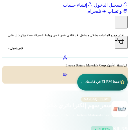
تسجيل الدخول
إنشاء حساب
💬 واتساب
✈️ تليجرام
نختار جميع المنتجات بشكل مستقل. قد نتلقى عمولة من روابط الشركاء — لا يؤثر ذلك على
تقييماتنا.
كيف نعمل
الرئيسية
الأسهم
Electra Battery Materials Corp
←
احفظ ELBM في قائمتك
NASDAQ: ELBM
سعر سهم إلكترا باتري ماتيريالز (ELBM)
Electra Battery Materials Corp · المواد الأساسية · ناسداك
$0.59
▲ 1.01%