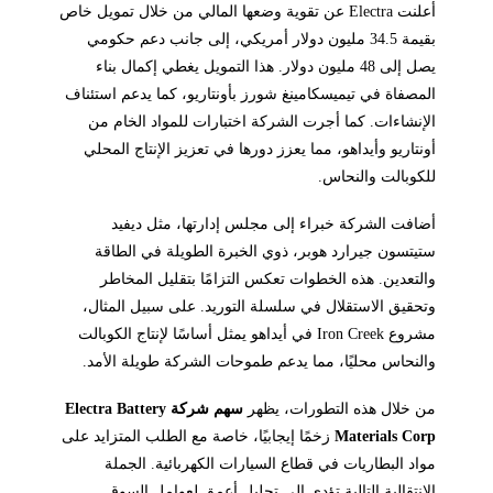
أعلنت Electra عن تقوية وضعها المالي من خلال تمويل خاص
بقيمة 34.5 مليون دولار أمريكي، إلى جانب دعم حكومي
يصل إلى 48 مليون دولار. هذا التمويل يغطي إكمال بناء
المصفاة في تيميسكامينغ شورز بأونتاريو، كما يدعم استئناف
الإنشاءات. كما أجرت الشركة اختبارات للمواد الخام من
أونتاريو وأيداهو، مما يعزز دورها في تعزيز الإنتاج المحلي
للكوبالت والنحاس.
أضافت الشركة خبراء إلى مجلس إدارتها، مثل ديفيد
ستيتسون جيرارد هوبر، ذوي الخبرة الطويلة في الطاقة
والتعدين. هذه الخطوات تعكس التزامًا بتقليل المخاطر
وتحقيق الاستقلال في سلسلة التوريد. على سبيل المثال،
مشروع Iron Creek في أيداهو يمثل أساسًا لإنتاج الكوبالت
والنحاس محليًا، مما يدعم طموحات الشركة طويلة الأمد.
من خلال هذه التطورات، يظهر
سهم شركة Electra Battery
Materials Corp
زخمًا إيجابيًا، خاصة مع الطلب المتزايد على
مواد البطاريات في قطاع السيارات الكهربائية. الجملة
الانتقالية التالية تؤدي إلى تحليل أعمق لعوامل السوق.