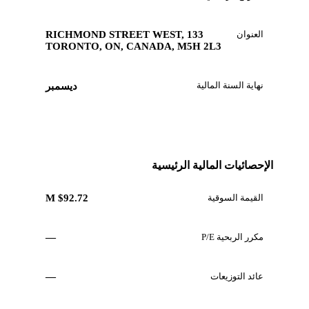
العنوان
133 RICHMOND STREET WEST,
TORONTO, ON, CANADA, M5H 2L3
نهاية السنة المالية
ديسمبر
الإحصائيات المالية الرئيسية
القيمة السوقية
$92.72 M
مكرر الربحية P/E
—
عائد التوزيعات
—