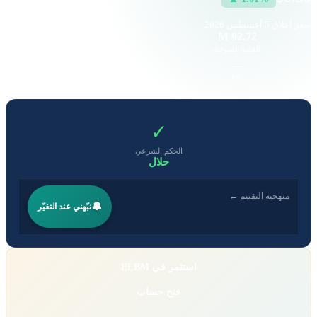
سعر إغلاق
5 أغسطس 2026
47.77 K
92.72 M
القيمة السوقية
حجم التداول
-1.28
—
EPS
P/E
✓
الحكم الشرعي
حلال
منهجية التقييم ←
🔔
نبّهني عند التغيّر
استثمر في ELBM
فتح حساب