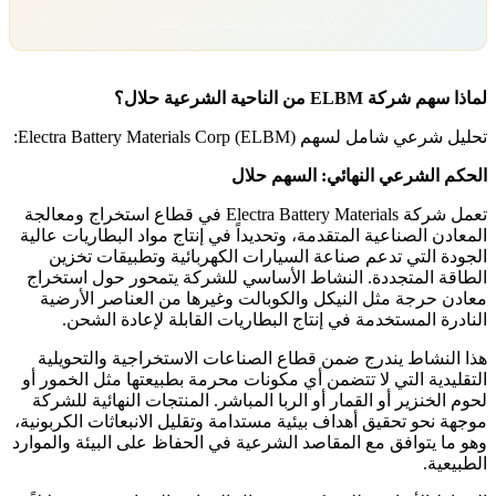
تداول بمسؤولية. رأس مالك معرّض للخطر.
لماذا سهم شركة ELBM من الناحية الشرعية حلال؟
تحليل شرعي شامل لسهم Electra Battery Materials Corp (ELBM):
الحكم الشرعي النهائي: السهم حلال
تعمل شركة Electra Battery Materials في قطاع استخراج ومعالجة
المعادن الصناعية المتقدمة، وتحديداً في إنتاج مواد البطاريات عالية
الجودة التي تدعم صناعة السيارات الكهربائية وتطبيقات تخزين
الطاقة المتجددة. النشاط الأساسي للشركة يتمحور حول استخراج
معادن حرجة مثل النيكل والكوبالت وغيرها من العناصر الأرضية
النادرة المستخدمة في إنتاج البطاريات القابلة لإعادة الشحن.
هذا النشاط يندرج ضمن قطاع الصناعات الاستخراجية والتحويلية
التقليدية التي لا تتضمن أي مكونات محرمة بطبيعتها مثل الخمور أو
لحوم الخنزير أو القمار أو الربا المباشر. المنتجات النهائية للشركة
موجهة نحو تحقيق أهداف بيئية مستدامة وتقليل الانبعاثات الكربونية،
وهو ما يتوافق مع المقاصد الشرعية في الحفاظ على البيئة والموارد
الطبيعية.