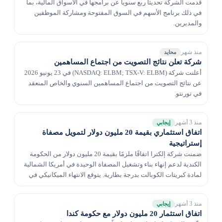
قدمت الشركة تحديثاً ربع سنوياً عن برامجها في الأسواق المالية، بما
في ذلك برنامج الأسهم في السوق المفتوحة ومشاركة الموظفين
والمديرين.
منذ شهر
محايد
شركة تعلن نتائج التصويت من اجتماع المساهمين
أعلنت شركة (NASDAQ: ELBM; TSX-V: ELBM) في 23 يونيو 2026
عن نتائج التصويت من اجتماع المساهمين السنوي والخاص المنعقد
في تورنتو.
منذ 3 أشهر
إيجابي
اتفاق استثماري بقيمة 20 مليون دولار لتمويل مصفاة
إستراتيجية
ضمنت شركة إلكترا اتفاقًا ملزمًا بقيمة 20 مليون دولار من الحكومة
الكندية لدعم إنهاء بناء وتشغيل المصفاة الوحيدة في أمريكا الشمالية
لمادة كبريتات الكوبالت بدرجة بطارية. يتوقع الانتهاء الميكانيكي في
الربع الثاني من 2027 بطا...
منذ 3 أشهر
إيجابي
اتفاق استثمار 20 مليون دولار مع حكومة كندا