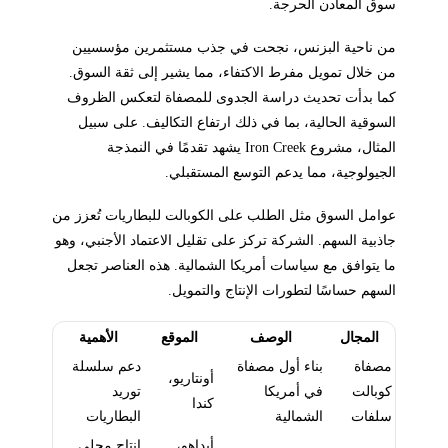
سوق المعادن الحرجة.
من ناحية البزنس، نجحت في جذب مستثمرين مؤسسيين
من خلال تمويل مفرط الاكتفاء، مما يشير إلى ثقة السوق.
كما بدأت تحديث دراسة الجدوى للمصفاة لتعكس الظروف
السوقية الحالية، بما في ذلك ارتفاع التكاليف. على سبيل
المثال، مشروع Iron Creek يشهد تقدمًا في النمذجة
الجيولوجية، مما يدعم التوسع المستقبلي.
عوامل السوق مثل الطلب على الكوبالت للبطاريات تُعزز من
جاذبية السهم. الشركة تركز على تقليل الاعتماد الأجنبي، وهو
ما يتوافق مع سياسات أمريكا الشمالية. هذه العناصر تجعل
السهم حساسًا لتطورات الإنتاج والتمويل.
المجال
الوصف
الموقع
الأهمية
مصفاة
بناء أول مصفاة
دعم سلسلة
أونتاريو،
كوبالت
في أمريكا
توريد
كندا
سلفات
الشمالية
البطاريات
أيداهو،
إنتاج محلي