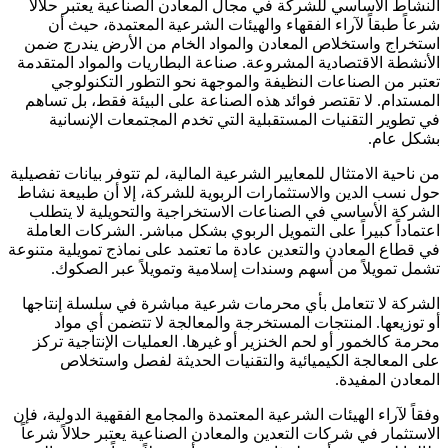
النشاط الأساسي للشركة في مجال المعادن الصناعية يعتبر حلالاً
شرعاً طبقاً لآراء الفقهاء والهيئات الشرعية المعتمدة، حيث أن
استخراج واستخلاص المعادن والمواد الخام من الأرض يندرج ضمن
الأنشطة الاقتصادية المشروعة. صناعة البطاريات والمواد المتقدمة
تعتبر من الصناعات النظيفة والموجهة نحو التطور التكنولوجي
المستدام. لا تقتصر فوائد هذه الصناعة على البيئة فقط، بل تساهم
في تطوير التقنيات المستقبلية التي تخدم المجتمعات الإنسانية
بشكل عام.
من ناحية الامتثال للمعايير الشرعية المالية، لم تتوفر بيانات تفصيلية
حول نسب الدين والاستثمارات الربوية للشركة، إلا أن طبيعة نشاط
الشركة الأساسي في الصناعات الاستخراجية والتحويلية لا يتطلب
اعتماداً كبيراً على التمويل الربوي بشكل مباشر. الشركات العاملة
في قطاع المعادن والتعدين عادة ما تعتمد على نماذج تمويلية متنوعة
تشمل تمويلاً من أسهم وسندات إسلامية وتمويلاً عبر الصكوك.
الشركة لا تتعامل بأي محرمات شرعية مباشرة في سلسلة إنتاجها
أو توزيعها. المنتجات المستخرجة والمعالجة لا تتضمن أي مواد
محرمة كالخمور أو لحم الخنزير أو غيرها. العمليات الإنتاجية تركز
على المعالجة الكيميائية والتقنيات الحديثة لفصل واستخلاص
المعادن المفيدة.
وفقاً لآراء الهيئات الشرعية المعتمدة والمجامع الفقهية الدولية، فإن
الاستثمار في شركات التعدين والمعادن الصناعية يعتبر حلالاً شرعاً