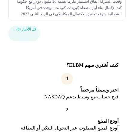
وقّعت الشركة اتفاق استثمار ملزماً بقيمة 20 مليون دولار مع حكومة
كندا لإكمال بناء أول مصفاة كبريتات كوبالت موحدة في أمريكا
الشمالية. يتوقع تحقيق الاكتمال الميكانيكي في الربع الثاني 2027
بإنتاجية سنوية أولية حوالي 5120 طن.
كل الأخبار (6)
←
كيف أشتري سهم ELBM؟
1
اختر وسيطاً مرخصاً
فتح حساب مع وسيط يدعم NASDAQ
2
أودع المبلغ
أودع المبلغ المطلوب عبر التحويل البنكي أو البطاقة