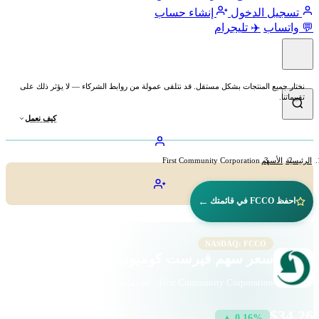
تسجيل الدخول
إنشاء حساب
💬 واتساب
✈️ تليجرام
نختار جميع المنتجات بشكل مستقل. قد نتلقى عمولة من روابط الشركاء — لا يؤثر ذلك على
تقييماتنا.
كيف نعمل
الرئيسية
الأسهم
First Community Corporation
←
احفظ FCCO في قائمتك
NASDAQ: FCCO
سعر سهم فيرست كوميونيتي (FCCO)
First Community Corporation · الخدمات المالية · ناسداك
$34.26
▲ 0.16%