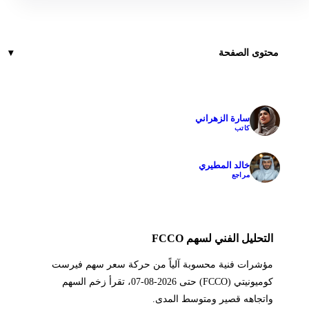
محتوى الصفحة
سارة الزهراني
✓
كاتب
خالد المطيري
✓
مراجع
التحليل الفني لسهم FCCO
مؤشرات فنية محسوبة آلياً من حركة سعر سهم فيرست
كوميونيتي (FCCO) حتى 2026-08-07، تقرأ زخم السهم
واتجاهه قصير ومتوسط المدى.