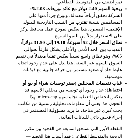
نمو أضعف من المتوسط القطاعي.
ربحية السهم 2.40 دولار مع عائد توزيعات 2.08%:
الشركة تحقق أرباحاً معتدلة، وتوزع جزءاً منها على
المساهمين بنسبة تقترب من النسب التاريخية للبنوك
الإقليمية الصغيرة. هذا يعكس نموذج عمل محافظ يركز
على الاستقرار بدلاً من النمو السريع.
نطاق السعر خلال 52 أسبوعاً: 19.10 إلى 31.50 دولاراً:
التذبذب بين الحد الأدنى والأعلى يشكل فارقاً بحوالي
65%، وهو نطاق واسع نسبياً يعكس تقلباً معتدلاً في تقييم
السوق للسهم عبر السنة. هذا يدل على عدم وجود اتجاه
هابط حاد أو صعود مستمر، بل حركة جانبية مع ذبذبات
موسمية.
غياب تقييمات المحللين (صفر توصيات شراء أو بيع أو
احتفاظ):
عدم وجود أي توصية من محللي الأسهم قد
يعكس انخفاض التغطية تجاه سهم micro-cap بهذا
الحجم. هذا يعني أن معلومات تحليلية رسمية من مكاتب
بحث كبرى غير متاحة، ما يزيد مسؤولية المستثمر في
إجراء فحص ذاتي للبيانات المالية.
النقطة الأبرز التي تستحق المتابعة هي الفجوة بين مكرر
الربحية والمتوسط القطاعي؛ فهم أسباب هذا الخصم —