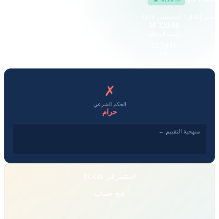
سعر إغلاق
7 أغسطس 2026
118
320.66 M
القيمة السوقية
حجم التداول
2.40
12.5441
EPS
P/E
✗
الحكم الشرعي
حرام
منهجية التقييم ←
استثمر في FCCO
فتح حساب