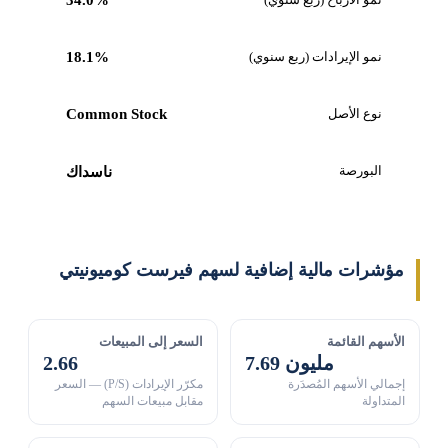
34.0%
نمو الإيرادات (ربع سنوي)
18.1%
نوع الأصل
Common Stock
البورصة
ناسداك
مؤشرات مالية إضافية لسهم فيرست كوميونيتي
الأسهم القائمة
السعر إلى المبيعات
7.69 مليون
2.66
إجمالي الأسهم المُصدَرة
مكرّر الإيرادات (P/S) — السعر
المتداولة
مقابل مبيعات السهم