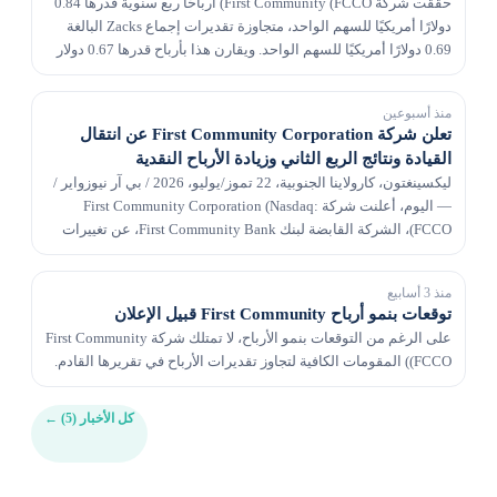
حققت شركة First Community (FCCO) أرباحًا ربع سنوية قدرها 0.84
دولارًا أمريكيًا للسهم الواحد، متجاوزة تقديرات إجماع Zacks البالغة
0.69 دولارًا أمريكيًا للسهم الواحد. ويقارن هذا بأرباح قدرها 0.67 دولار
للسهم قبل عام.
منذ أسبوعين
تعلن شركة First Community Corporation عن انتقال
القيادة ونتائج الربع الثاني وزيادة الأرباح النقدية
ليكسينغتون، كارولاينا الجنوبية، 22 تموز/يوليو، 2026 / بي آر نيوزواير /
— اليوم، أعلنت شركة First Community Corporation (Nasdaq:
FCCO)، الشركة القابضة لبنك First Community Bank، عن تغييرات
مخطط لها في فريق القيادة التنفيذ...
منذ 3 أسابيع
توقعات بنمو أرباح First Community قبيل الإعلان
على الرغم من التوقعات بنمو الأرباح، لا تمتلك شركة First Community
(FCCO) المقومات الكافية لتجاوز تقديرات الأرباح في تقريرها القادم.
كل الأخبار (5)
←