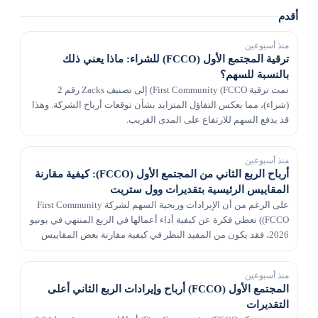
أقدم
منذ أسبوعين
ترقية المجتمع الأول (FCCO) للشراء: ماذا يعني ذلك
بالنسبة للسهم؟
تمت ترقية First Community (FCCO) إلى تصنيف Zacks رقم 2
(شراء)، مما يعكس التفاؤل المتزايد بشأن توقعات أرباح الشركة. وهذا
قد يدفع السهم للارتفاع على المدى القريب.
منذ أسبوعين
أرباح الربع الثاني من المجتمع الأول (FCCO): كيفية مقارنة
المقاييس الرئيسية بتقديرات وول ستريت
على الرغم من أن الإيرادات وربحية السهم لشركة First Community
(FCCO) تعطي فكرة عن كيفية أداء أعمالها في الربع المنتهي في يونيو
2026، فقد يكون من المفيد النظر في كيفية مقارنة بعض المقاييس
الرئيسية مع تقديرات وول ستريت وأرق...
منذ أسبوعين
المجتمع الأول (FCCO) أرباح وإيرادات الربع الثاني أعلى
التقديرات