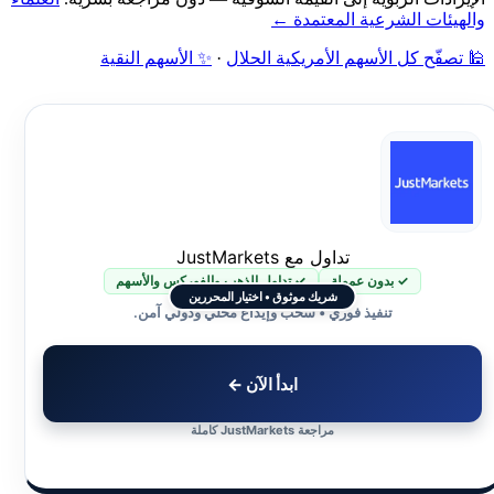
والهيئات الشرعية المعتمدة ←
🕌 تصفّح كل الأسهم الأمريكية الحلال
·
✨ الأسهم النقية
تداول مع JustMarkets
✓ بدون عمولة
✓ تداول الذهب والفوركس والأسهم
شريك موثوق • اختيار المحررين
تنفيذ فوري • سحب وإيداع محلي ودولي آمن.
ابدأ الآن ←
مراجعة JustMarkets كاملة