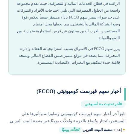
الرائدة في قطاع الخدمات المالية والمصرفية، حيث تقدم مجموعة
واسعة من الحلول المصرفية التي تلبي احتياجات الأفراد والشركات
على حد سواء. يتميز سهم FCCO بأداء مستقر نسبياً يعكس قوة
وضع الشركة المالي والتشغيلي، مما يجعلها محل اهتمام
المستثمرين العرب الذين يبحثون عن فرص استثمارية متوازنة بين
النمو والعوائد.
يبرز سهم FCCO في الأسواق بسبب استراتيجياته الفعالة وإدارته
المحترفة، مما يضعه في موقع متميز ضمن القطاع المالي ويمنحه
قابلية جيدة للتكيف مع التغيرات الاقتصادية المستمرة.
أخبار سهم فيرست كوميونيتي (FCCO)
آخر تحديث منذ أسبوعين
تابع آخر أخبار سهم فيرست كوميونيتي وتطوراته وتأثيرها على
المستثمر، تُختار وتُصاغ بالعربية وتُحدَّث يوميًا عبر منصة البيت العربي.
✦
إعداد:
منصة البيت العربي
تُحدَّث يوميًا