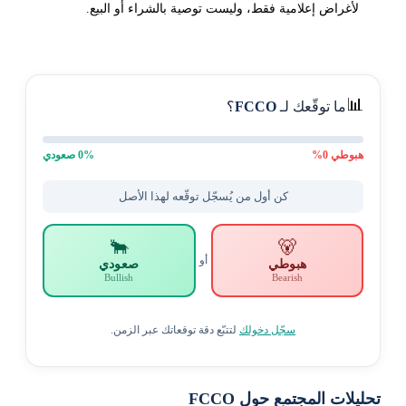
لأغراض إعلامية فقط، وليست توصية بالشراء أو البيع.
📊
ما توقّعك لـ
FCCO
؟
هبوطي
0
%
% صعودي
0
كن أول من يُسجّل توقّعه لهذا الأصل
🐂
🐻
أو
هبوطي
صعودي
Bullish
Bearish
سجّل دخولك
لتتبّع دقة توقعاتك عبر الزمن.
تحليلات المجتمع حول FCCO