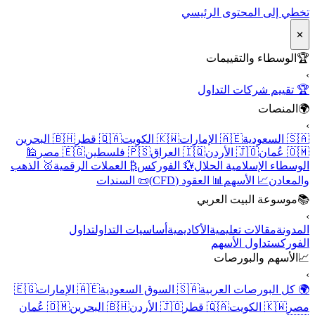
تخطي إلى المحتوى الرئيسي
✕
🏆
الوسطاء والتقييمات
›
🏆 تقييم شركات التداول
🌍
المنصات
›
🇸🇦 السعودية
🇦🇪 الإمارات
🇰🇼 الكويت
🇶🇦 قطر
🇧🇭 البحرين
🇴🇲 عُمان
🇯🇴 الأردن
🇮🇶 العراق
🇵🇸 فلسطين
🇪🇬 مصر
🕌
الوسطاء الإسلامية الحلال
💱 الفوركس
₿ العملات الرقمية
🥇 الذهب
والمعادن
📈 الأسهم
📊 العقود (CFD)
📜 السندات
📚
موسوعة البيت العربي
›
المدونة
مقالات تعليمية
الأكاديمية
أساسيات التداول
تداول
الفوركس
تداول الأسهم
📈
الأسهم والبورصات
›
🌍 كل البورصات العربية
🇸🇦 السوق السعودية
🇦🇪 الإمارات
🇪🇬
مصر
🇰🇼 الكويت
🇶🇦 قطر
🇯🇴 الأردن
🇧🇭 البحرين
🇴🇲 عُمان