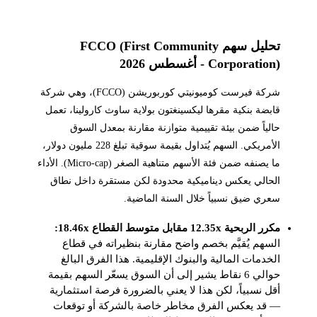
تحليل سهم FCCO (First Community
Corporation) - أغسطس 2026
شركة فيرست كوميونيتي كوربوريشن (FCCO)، وهي شركة
قابضة بنكية مقرها ليكسينغتون بولاية ساوث كارولينا، تعمل
حالياً ضمن بيئة تقييمية متوازنة مقارنة بمعدل السوق
الأمريكي. السهم يُتداول بقيمة سوقية تبلغ 228 مليون دولار،
ما يصنفه ضمن فئة الأسهم متناهية الصغر (Micro-cap). الأداء
الحالي يعكس ديناميكية محدودة لكن مستقرة داخل نطاق
سعري ضيق نسبياً خلال السنة الماضية.
مكرر الربحية 12.35x مقابل متوسط القطاع 18.46x:
السهم يُقيَّم بخصم واضح مقارنة بنظيراته في قطاع
الخدمات المالية والبنوك الإقليمية. هذا الفرق البالغ
حوالي 6 نقاط يشير إلى أن السوق يسعّر السهم بقيمة
أقل نسبياً، لكن هذا لا يعني بالضرورة فرصة استثمارية
— قد يعكس الفرق مخاطر خاصة بالشركة أو توقعات