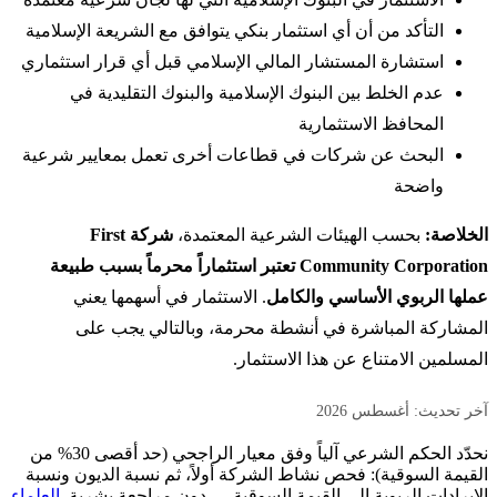
التأكد من أن أي استثمار بنكي يتوافق مع الشريعة الإسلامية
استشارة المستشار المالي الإسلامي قبل أي قرار استثماري
عدم الخلط بين البنوك الإسلامية والبنوك التقليدية في
المحافظ الاستثمارية
البحث عن شركات في قطاعات أخرى تعمل بمعايير شرعية
واضحة
الخلاصة:
بحسب الهيئات الشرعية المعتمدة،
شركة First
Community Corporation تعتبر استثماراً محرماً بسبب طبيعة
عملها الربوي الأساسي والكامل
. الاستثمار في أسهمها يعني
المشاركة المباشرة في أنشطة محرمة، وبالتالي يجب على
المسلمين الامتناع عن هذا الاستثمار.
آخر تحديث: أغسطس 2026
نحدّد الحكم الشرعي آلياً وفق معيار الراجحي (حد أقصى 30% من
القيمة السوقية): فحص نشاط الشركة أولاً، ثم نسبة الديون ونسبة
الإيرادات الربوية إلى القيمة السوقية — دون مراجعة بشرية.
العلماء