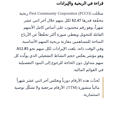
قراءة في الربحية والإيرادات
سجّلت First Community Corporation (FCCO) ربحية
مخفّفة قدرها
$2.47
لكل سهم خلال آخر اثني عشر
شهراً، وهو رقم محسوب على أساس كامل الأسهم
القابلة للتحويل ويعطي صورة أكثر تحفّظاً عن الأرباح
المتاحة للمساهمين مقارنة بربحية السهم الأساسية.
وفي الوقت ذاته، بلغت الإيرادات لكل سهم نحو
$12.85
،
وهو مؤشر يعكس حجم النشاط التشغيلي الذي يولّده كل
سهم متداول دون الحاجة للرجوع إلى البنود التفصيلية
في القوائم المالية.
تُحدَّث هذه الأرقام دورياً وتعكس آخر اثني عشر شهراً
مالياً منشورة (TTM). الأرقام مرجعية ولا تشكّل توصية
استثمارية.