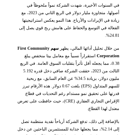
في السنوات الأخيرة، شهدت الشركة نمواً ملحوظاً في
أصولها، متجاوزة مليار دولار في الربع الثاني من 2023، مع
زيادة في الإيرادات والأرباح. هذا النمو يعكس استراتيجيتها
الفعالة في التوسع والحفاظ على هامش ربح قوي يصل إلى
24.81%.
من خلال تحليل أدائها المالي، يظهر
سهم First Community
Corporation
استقراراً نسبياً مع معامل بيتا منخفض يبلغ
0.38، مما يجعله أقل تأثراً بتقلبات السوق العامة. في الربع
الثالث من 2023، حققت الشركة صافي دخل قدره 5.192
مليون دولار، بزيادة 34.5% عن العام السابق، مع ربحية
للسهم المتداول (EPS) بلغت 0.67 دولار. هذه الأرقام تبرز
قدرتها على تحقيق نمو مستدام رغم التحديات في قطاع
الإقراض التجاري العقاري (CRE)، حيث حافظت على تعرض
معتدل لهذا القطاع.
بالإضافة إلى ذلك، تدفع الشركة أرباحاً نقدية منتظمة تصل
إلى 2.14%، مما يجعلها جذابة للمستثمرين الباحثين عن دخل