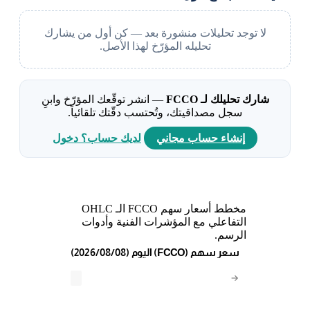
لا توجد تحليلات منشورة بعد — كن أول من يشارك
تحليله المؤرّخ لهذا الأصل.
شارك تحليلك لـ FCCO
— انشر توقّعك المؤرّخ وابنِ
سجل مصداقيتك، وتُحتسب دقّتك تلقائياً.
إنشاء حساب مجاني
لديك حساب؟ دخول
مخطط أسعار سهم FCCO الـ OHLC
التفاعلي مع المؤشرات الفنية وأدوات
الرسم.
(2026/08/08) اليوم (FCCO) سعر سهم
→