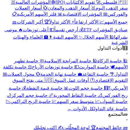
🇵🇸 فلسطين
🚀 تقويم الاكتتابات (IPO)
🌐 المؤشرات العالمية
🥇
سعر الذهب اليوم
🥇 أسعار الذهب والمعادن
💱 أسعار العملات
والفوركس
📅 المؤشرات الاقتصادية
📊 فلتر الأسهم الأمريكية
📋
جميع الأسهم
📈 الأكثر ارتفاعاً
⚡ الأكثر تداولاً
🏆 أكبر الشركات
🧺
صناديق المؤشرات ETF
💰 أرخص تقييماً
💵 أعلى توزيعات
🔥 موصى
بشرائها
🕌 الأسهم الحلال
✨ الأسهم النقية
👨‍🏫 العلماء والهيئات
الشرعية
🧮
أدوات التداول
›
🕌 حاسبة الزكاة
🕌 حاسبة المرابحة الإسلامية
🧼 حاسبة تطهير
الأسهم
🕊️ حاسبة المواريث
💵 حاسبة توزيعات الأرباح
⚖️ حاسبة تكلفة
التداول
🌴 حاسبة التقاعد
💼 حاسبة نهاية الخدمة
💱 محول العملات
📅
التقويم الاقتصادي
🕐 أوقات عمل السوق
🇺🇸 متى يفتح السوق
الأمريكي؟
🧮 حاسبة حجم اللوت
📊 حاسبة قيمة النقطة
💰 حاسبة
ربح الفوركس
📐 حاسبة النقاط المحورية
📏 حاسبة حجم المركز
🌙
حاسبة السواب
📈 متوسط سعر السهم
💹 حاسبة الربح التراكمي
📉
حاسبة عائد التداول
كل الأدوات ←
🧱
المجتمع
›
🧱 حائط المجتمع
🏆 لوحة المحلّلين
✍️ اكتب تحليلك