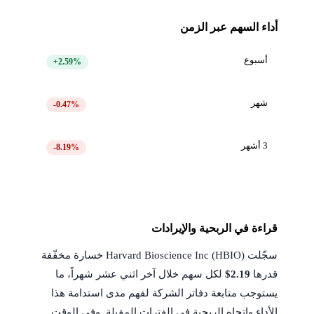
أداء السهم عبر الزمن
أسبوع
+2.59%
شهر
-0.47%
3 أشهر
-8.19%
قراءة في الربحية والإيرادات
سجّلت Harvard Bioscience Inc (HBIO) خسارة مخفّفة
قدرها
$2.19
لكل سهم خلال آخر اثني عشر شهراً، ما
يستوجب متابعة دفاتر الشركة لفهم مدى استدامة هذا
الأداء واتجاه الربحية في الفترات المقبلة. وفي الوقت