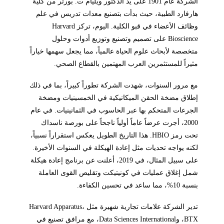
الشركة عام 1901 على يد الدكتور ويليام ت. بورتر من كلية
هارفارد الطبية، حيث بدأت بتصنيع معدات تدريس في علم
وظائف الأعضاء في قبو الكلية. اليوم، تركز Harvard
Bioscience على تصميم وتصنيع وتوزيع أدوات وحلول
متخصصة لأبحاث علوم الحياة عالمياً، مما يجعل سهمها خياراً
مثيراً للمستثمرين العرب المهتمين بالقطاع الصحي.
مع مرور السنوات، شهدت الشركة تطوراً كبيراً، بما في ذلك
إطلاق مضخة الحقن الميكانيكية في الخمسينيات ومضخة
الجرعات المتحكم بها عبر الحاسوب في الثمانينيات. في عام
2000، أجرت عرضاً عاماً أولياً ناجحاً على بورصة ناسداك
تحت رمز HBIO. هذا التاريخ الطويل يعكس استقراراً نسبياً،
لكنه يواجه تحديات مثل إعادة الهيكلة في السنوات الأخيرة.
على سبيل المثال، في 2019، أعلنت عن برنامج إعادة هيكلة
شمل إغلاق عمليات في كونيتيكت وتقليص القوى العاملة
بنسبة 10%، مما ساعد في تحسين الكفاءة.
تدير الشركة علامات تجارية شهيرة مثل Harvard Apparatus،
BTX، وData Sciences International، مع مرافق تصنيع في