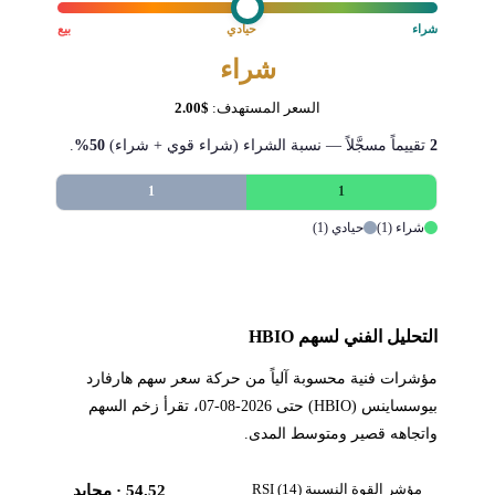
شراء
حيادي
بيع
شراء
السعر المستهدف:
$2.00
2
تقييماً مسجَّلاً — نسبة الشراء (شراء قوي + شراء)
50%
.
1
1
شراء (1)
حيادي (1)
التحليل الفني لسهم HBIO
مؤشرات فنية محسوبة آلياً من حركة سعر سهم هارفارد
بيوسساينس (HBIO) حتى 2026-08-07، تقرأ زخم السهم
واتجاهه قصير ومتوسط المدى.
مؤشر القوة النسبية RSI (14)
54.52
· محايد