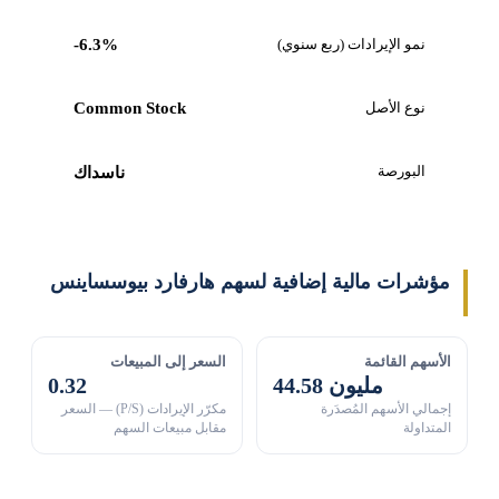
نمو الإيرادات (ربع سنوي)
-6.3%
نوع الأصل
Common Stock
البورصة
ناسداك
مؤشرات مالية إضافية لسهم هارفارد بيوسساينس
الأسهم القائمة
السعر إلى المبيعات
44.58 مليون
0.32
إجمالي الأسهم المُصدَرة
مكرّر الإيرادات (P/S) — السعر
المتداولة
مقابل مبيعات السهم