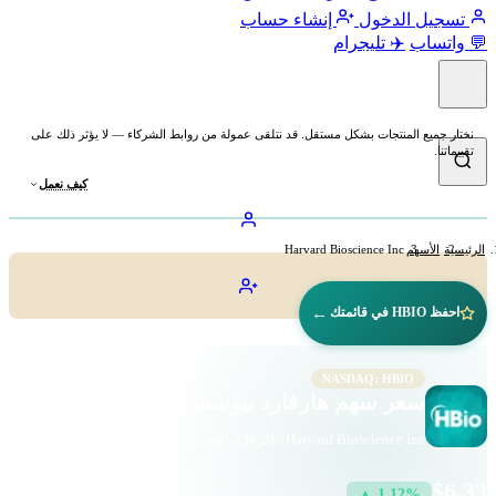
تسجيل الدخول
إنشاء حساب
💬 واتساب
✈️ تليجرام
نختار جميع المنتجات بشكل مستقل. قد نتلقى عمولة من روابط الشركاء — لا يؤثر ذلك على
تقييماتنا.
كيف نعمل
الرئيسية
الأسهم
Harvard Bioscience Inc
←
احفظ HBIO في قائمتك
NASDAQ: HBIO
سعر سهم هارفارد بيوسساينس (HBIO)
Harvard Bioscience Inc · الرعاية الصحية · ناسداك
$6.33
▲ 1.12%