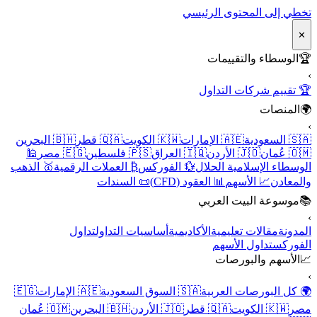
تخطي إلى المحتوى الرئيسي
✕
🏆
الوسطاء والتقييمات
›
🏆 تقييم شركات التداول
🌍
المنصات
›
🇸🇦 السعودية
🇦🇪 الإمارات
🇰🇼 الكويت
🇶🇦 قطر
🇧🇭 البحرين
🇴🇲 عُمان
🇯🇴 الأردن
🇮🇶 العراق
🇵🇸 فلسطين
🇪🇬 مصر
🕌
الوسطاء الإسلامية الحلال
💱 الفوركس
₿ العملات الرقمية
🥇 الذهب
والمعادن
📈 الأسهم
📊 العقود (CFD)
📜 السندات
📚
موسوعة البيت العربي
›
المدونة
مقالات تعليمية
الأكاديمية
أساسيات التداول
تداول
الفوركس
تداول الأسهم
📈
الأسهم والبورصات
›
🌍 كل البورصات العربية
🇸🇦 السوق السعودية
🇦🇪 الإمارات
🇪🇬
مصر
🇰🇼 الكويت
🇶🇦 قطر
🇯🇴 الأردن
🇧🇭 البحرين
🇴🇲 عُمان