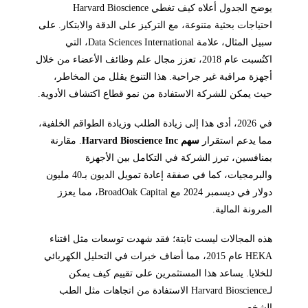
يوضح الجدول أعلاه كيف تغطي Harvard Bioscience
احتياجات بحثية متنوعة، مع التركيز على الدقة والابتكار. على
سبيل المثال، علامة Data Sciences International، التي
اكتُسبت عام 2018، تعزز مجال علم وظائف الأعضاء من خلال
أجهزة مراقبة غير جراحية. هذا التنوع يقلل من المخاطر،
حيث يمكن للشركة الاستفادة من نمو قطاع اكتشاف الأدوية.
في 2026، أدى هذا إلى زيادة الطلب وزيادة الطواقم الخلفية،
مما يدعم استقرار
سهم Harvard Bioscience Inc
. مقارنة
بمنافسين، تبرز الشركة في التكامل بين الأجهزة
والبرمجيات، كما في صفقة إعادة تمويل الديون بـ40 مليون
دولار في ديسمبر 2024 مع BroadOak Capital، مما يعزز
المرونة المالية.
هذه المجالات ليست ثابتة؛ فقد شهدت توسعات مثل اقتناء
HEKA عام 2015، مما أضاف خبرات في التحليل الكهربائي
للخلايا. يساعد هذا المستثمرين على تقييم كيف يمكن
لـHarvard Bioscience الاستفادة من اتجاهات مثل الطب
الشخصي.