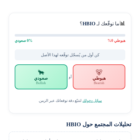
📊
ما توقّعك لـ
HBIO
؟
هبوطي
0
%
% صعودي
0
كن أول من يُسجّل توقّعه لهذا الأصل
🐂
🐻
أو
هبوطي
صعودي
Bullish
Bearish
سجّل دخولك
لتتبّع دقة توقعاتك عبر الزمن.
تحليلات المجتمع حول HBIO