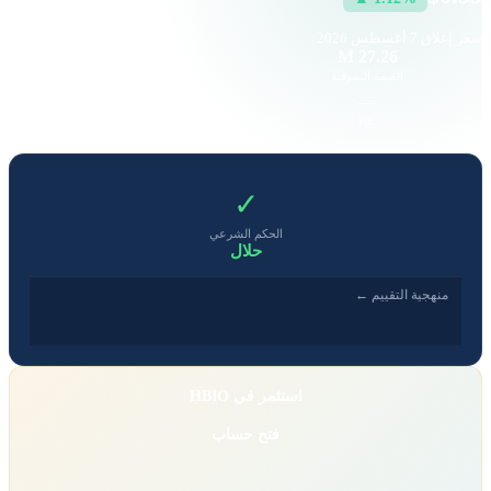
سعر إغلاق
7 أغسطس 2026
—
27.26 M
القيمة السوقية
حجم التداول
-1.21
—
EPS
P/E
✓
الحكم الشرعي
حلال
منهجية التقييم ←
استثمر في HBIO
فتح حساب