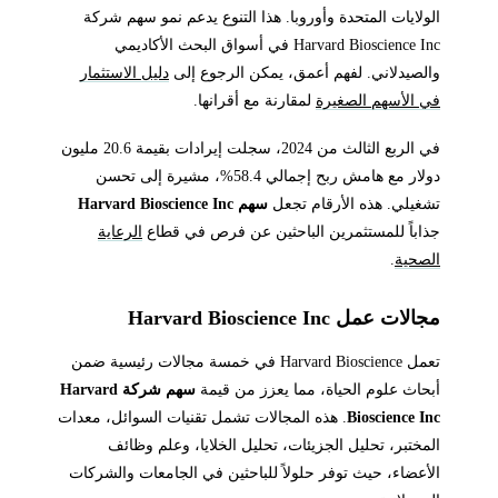
الولايات المتحدة وأوروبا. هذا التنوع يدعم نمو سهم شركة
Harvard Bioscience Inc في أسواق البحث الأكاديمي
والصيدلاني. لفهم أعمق، يمكن الرجوع إلى
دليل الاستثمار
في الأسهم الصغيرة
لمقارنة مع أقرانها.
في الربع الثالث من 2024، سجلت إيرادات بقيمة 20.6 مليون
دولار مع هامش ربح إجمالي 58.4%، مشيرة إلى تحسن
تشغيلي. هذه الأرقام تجعل
سهم Harvard Bioscience Inc
جذاباً للمستثمرين الباحثين عن فرص في قطاع
الرعاية
الصحية
.
مجالات عمل Harvard Bioscience Inc
تعمل Harvard Bioscience في خمسة مجالات رئيسية ضمن
أبحاث علوم الحياة، مما يعزز من قيمة
سهم شركة Harvard
Bioscience Inc
. هذه المجالات تشمل تقنيات السوائل، معدات
المختبر، تحليل الجزيئات، تحليل الخلايا، وعلم وظائف
الأعضاء، حيث توفر حلولاً للباحثين في الجامعات والشركات