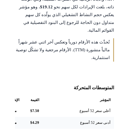
ذاته، بلغت الإيرادات لكل سهم نحو
$19.12
، وهو مؤشر
يعكس حجم النشاط التشغيلي الذي يولّده كل سهم
متداول دون الحاجة للرجوع إلى البنود التفصيلية في
القوائم المالية.
تُحدَّث هذه الأرقام دورياً وتعكس آخر اثني عشر شهراً
مالياً منشورة (TTM). الأرقام مرجعية ولا تشكّل توصية
استثمارية.
المتوسطات المتحركة
المؤشر
القيمة
الإشارة
أعلى سعر 52 أسبوع
$7.50
مرجعي
أدنى سعر 52 أسبوع
$4.29
مرجعي