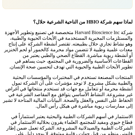
تداول بمسؤولية. رأس مالك معرّض للخطر.
لماذا سهم شركة HBIO من الناحية الشرعية حلال؟
شركة Harvard Bioscience Inc متخصصة في تصنيع وتطوير الأجهزة
والمستلزمات المخبرية المستخدمة في الأبحاث الحيوية والطبية،
وهو نشاط تجاري حلال بطبيعته. تقتصر أنشطة الشركة على إنتاج
معدات علمية وطبية لا تتضمن مواد محرمة كالخمور أو لحم الخنزير
أو أنشطة ربوية مباشرة. القطاع الصحي والطبي يعتبر من
القطاعات الأساسية والضرورية في المجتمع، حيث يساهم في
تطوير الأبحاث الطبية والحيوية التي تهدف لتحسين صحة الإنسان.
المنتجات المصنعة تستخدم في المختبرات والمؤسسات البحثية
والطبية بشكل مشروع. لا توجد مؤشرات على أن الشركة تمول
أنشطة محرمة أو تتعامل مع جهات قد تستخدم منتجاتها في أغراض
غير مشروعة. النشاط الأساسي يتوافق مع المقاصد الشرعية في
الحفاظ على النفس والعقل والصحة. البيانات المالية المتاحة لا تشير
إلى ممارسات ربوية مباشرة في هيكل رأس المال.
الاستثمار في أسهم الشركات الطبية والبحثية يعتبر استثماراً في
قطاع حيوي ومفيد للمجتمع. العلماء يقرون بحلالية الاستثمار في
الشركات الطبية والصيدلانية المشروعة. الشركة تعمل ضمن إطار
قانوني منظم من قبل جهات رقابية موثوقة. لا يوجد دليل على