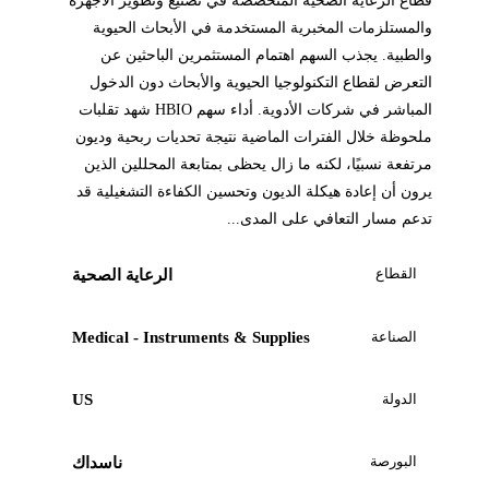
قطاع الرعاية الصحية المتخصصة في تصنيع وتطوير الأجهزة
والمستلزمات المخبرية المستخدمة في الأبحاث الحيوية
والطبية. يجذب السهم اهتمام المستثمرين الباحثين عن
التعرض لقطاع التكنولوجيا الحيوية والأبحاث دون الدخول
المباشر في شركات الأدوية. أداء سهم HBIO شهد تقلبات
ملحوظة خلال الفترات الماضية نتيجة تحديات ربحية وديون
مرتفعة نسبيًا، لكنه ما زال يحظى بمتابعة المحللين الذين
يرون أن إعادة هيكلة الديون وتحسين الكفاءة التشغيلية قد
تدعم مسار التعافي على المدى...
القطاع
الرعاية الصحية
الصناعة
Medical - Instruments & Supplies
الدولة
US
البورصة
ناسداك