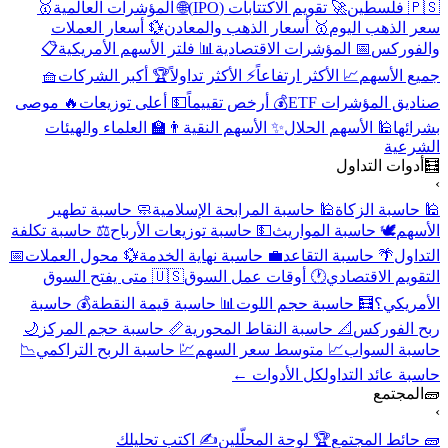
🇵🇸 فلسطين
🚀 تقويم الاكتتابات (IPO)
🌐 المؤشرات العالمية
🥇
سعر الذهب اليوم
🥇 أسعار الذهب والمعادن
💱 أسعار العملات
والفوركس
📅 المؤشرات الاقتصادية
📊 فلتر الأسهم الأمريكية
📋
جميع الأسهم
📈 الأكثر ارتفاعاً
⚡ الأكثر تداولاً
🏆 أكبر الشركات
🧺
صناديق المؤشرات ETF
💰 أرخص تقييماً
💵 أعلى توزيعات
🔥 موصى
بشرائها
🕌 الأسهم الحلال
✨ الأسهم النقية
👨‍🏫 العلماء والهيئات
الشرعية
🧮
أدوات التداول
›
🕌 حاسبة الزكاة
🕌 حاسبة المرابحة الإسلامية
🧼 حاسبة تطهير
الأسهم
🕊️ حاسبة المواريث
💵 حاسبة توزيعات الأرباح
⚖️ حاسبة تكلفة
التداول
🌴 حاسبة التقاعد
💼 حاسبة نهاية الخدمة
💱 محول العملات
📅
التقويم الاقتصادي
🕐 أوقات عمل السوق
🇺🇸 متى يفتح السوق
الأمريكي؟
🧮 حاسبة حجم اللوت
📊 حاسبة قيمة النقطة
💰 حاسبة
ربح الفوركس
📐 حاسبة النقاط المحورية
📏 حاسبة حجم المركز
🌙
حاسبة السواب
📈 متوسط سعر السهم
💹 حاسبة الربح التراكمي
📉
حاسبة عائد التداول
كل الأدوات ←
🧱
المجتمع
›
🧱 حائط المجتمع
🏆 لوحة المحلّلين
✍️ اكتب تحليلك