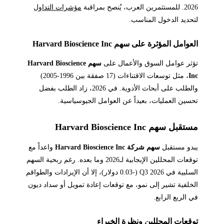
2026. للمستثمرين العرب، يُنصح بمراقبة
مؤشرات التداول
لتحديد الدخول المناسب.
العوامل المؤثرة على سهم Harvard Bioscience Inc
تؤثر عوامل السوق والأعمال على
سهم Harvard Bioscience
Inc
، مثل توسعات الاقتناءات (17 صفقة بين 1996-2005)
والطلب على أبحاث الأدوية. في 2026، زاد الطلب بفضل
تحسين العمليات، بعيداً عن العوامل الجيوسياسية.
مستقبل سهم Harvard Bioscience Inc
يبدو مستقبل
سهم شركة Harvard Bioscience Inc
واعداً مع
توقعات المحللين الإيجابية لـ2026 وما بعده. رغم ربحية السهم
السلبية في Q3 2026 (-0.03 دولار)، إلا أن الإيرادات والطواقم
الخلفية تشير إلى نمو، مع توقعات إعادة تمويل أو سداد ديون
في الربع الرابع.
توقعات المحللين ونظرة الخبراء