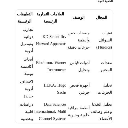
الصيدلانية.
العلامات التجارية
التطبيقات
المجال
الوصف
الرئيسية
الرئيسية
تجارب
تقنيات
مضخات حقن
KD Scientific،
دوائية
السوائل
وأنظمة
Harvard Apparatus
وتوصيل
(Fluidics)
جرعات دقيقة
أدوية
أبحاث
معدات
أدوات قياس
Biochrom، Warner
أكاديمية
المختبر
وتحليل
Instruments
يومية
اكتشاف
تحليل
أجهزة فحص
HEKA، Hugo
أدوية
الجزيئات
جزيئي
Sachs
جديدة
تحليل الخلايا
Data Sciences
دراسات
أنظمة مراقبة
وعلم وظائف
International، Multi
قلبية
خلوية وحيوية
الأعضاء
Channel Systems
وعصبية