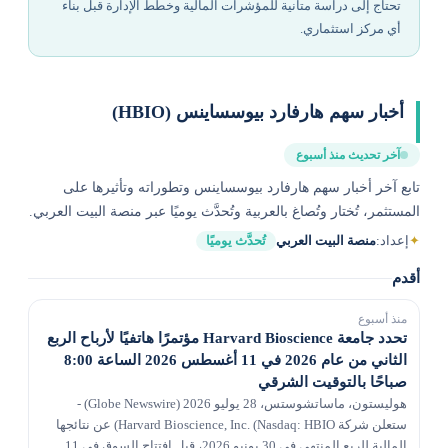
تحتاج إلى دراسة متأنية للمؤشرات المالية وخطط الإدارة قبل بناء
أي مركز استثماري.
أخبار سهم هارفارد بيوسساينس (HBIO)
آخر تحديث منذ أسبوع
تابع آخر أخبار سهم هارفارد بيوسساينس وتطوراته وتأثيرها على
المستثمر، تُختار وتُصاغ بالعربية وتُحدَّث يوميًا عبر منصة البيت العربي.
✦
إعداد:
منصة البيت العربي
تُحدَّث يوميًا
أقدم
منذ أسبوع
تحدد جامعة Harvard Bioscience مؤتمرًا هاتفيًا لأرباح الربع
الثاني من عام 2026 في 11 أغسطس 2026 الساعة 8:00
صباحًا بالتوقيت الشرقي
هوليستون، ماساتشوستس، 28 يوليو 2026 (Globe Newswire) -
ستعلن شركة Harvard Bioscience, Inc. (Nasdaq: HBIO) عن نتائجها
المالية للربع المنتهي في 30 يونيو 2026، قبل افتتاح السوق في 11