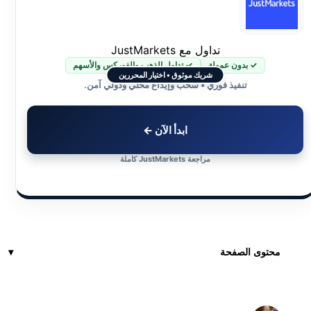
تداول مع JustMarkets
✓ بدون عمولة
✓ تداول الذهب والفوركس والأسهم
شريك موثوق • اختيار المحررين
تنفيذ فوري • سحب وإيداع محلي ودولي آمن.
ابدأ الآن ←
مراجعة JustMarkets كاملة
محتوى الصفحة