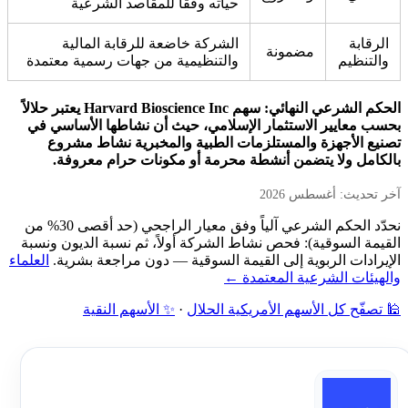
حياته وفقاً للمقاصد الشرعية
الرقابة
الشركة خاضعة للرقابة المالية
مضمونة
والتنظيم
والتنظيمية من جهات رسمية معتمدة
الحكم الشرعي النهائي: سهم Harvard Bioscience Inc يعتبر حلالاً
بحسب معايير الاستثمار الإسلامي، حيث أن نشاطها الأساسي في
تصنيع الأجهزة والمستلزمات الطبية والمخبرية نشاط مشروع
بالكامل ولا يتضمن أنشطة محرمة أو مكونات حرام معروفة.
آخر تحديث: أغسطس 2026
نحدّد الحكم الشرعي آلياً وفق معيار الراجحي (حد أقصى 30% من
القيمة السوقية): فحص نشاط الشركة أولاً، ثم نسبة الديون ونسبة
الإيرادات الربوية إلى القيمة السوقية — دون مراجعة بشرية.
العلماء
والهيئات الشرعية المعتمدة ←
🕌 تصفّح كل الأسهم الأمريكية الحلال
·
✨ الأسهم النقية