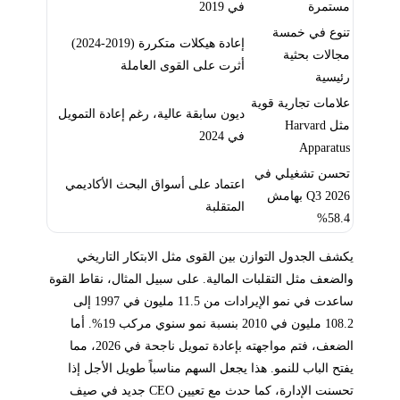
مستمرة
في 2019
تنوع في خمسة
إعادة هيكلات متكررة (2019-2024)
مجالات بحثية
أثرت على القوى العاملة
رئيسية
علامات تجارية قوية
ديون سابقة عالية، رغم إعادة التمويل
مثل Harvard
في 2024
Apparatus
تحسن تشغيلي في
اعتماد على أسواق البحث الأكاديمي
Q3 2026 بهامش
المتقلبة
58.4%
يكشف الجدول التوازن بين القوى مثل الابتكار التاريخي
والضعف مثل التقلبات المالية. على سبيل المثال، نقاط القوة
ساعدت في نمو الإيرادات من 11.5 مليون في 1997 إلى
108.2 مليون في 2010 بنسبة نمو سنوي مركب 19%. أما
الضعف، فتم مواجهته بإعادة تمويل ناجحة في 2026، مما
يفتح الباب للنمو. هذا يجعل السهم مناسباً طويل الأجل إذا
تحسنت الإدارة، كما حدث مع تعيين CEO جديد في صيف