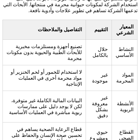
استخدام الشركة لمكونات حيوانية محرمة في منتجاتها. الأبحاث التي
تدعمها الشركة تساهم في تطوير علاجات وأدوية نافعة.
المعيار
التقييم
التفاصيل والملاحظات
الشرعي
تصنيع أجهزة ومستلزمات مخبرية
النشاط
حلال
للأبحاث الطبية والحيوية بدون مكونات
الأساسي
بالكامل
محرمة
لا استخدام للخمور أو لحم الخنزير أو
المواد
غير
مواد محرمة أخرى في العمليات
المحرمة
موجودة
الإنتاجية
غير
البيانات المالية الكاملة غير متوفرة،
الأنشطة
معروفة
لكن لا يوجد دليل على ممارسات
الربوية
بشكل
ربوية مباشرة في العمليات الأساسية
دقيق
قطاع الرعاية الصحية يساهم في
القطاع
حيوي
تحسين صحة الإنسان والحفاظ على
الصحي
ومشروع