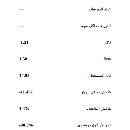
عائد التوزيعات
—
التوزيعات لكل سهم
—
-1.21
EPS
1.50
Beta
P/E المستقبلي
14.93
هامش صافي الربح
-11.4%
هامش التشغيل
1.4%
نمو الأرباح (ربع سنوي)
-80.3%