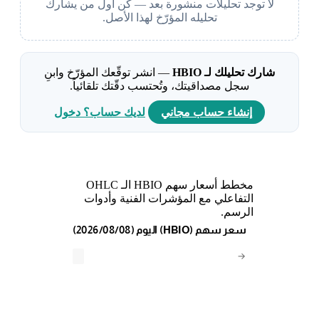
لا توجد تحليلات منشورة بعد — كن أول من يشارك
تحليله المؤرّخ لهذا الأصل.
شارك تحليلك لـ HBIO
— انشر توقّعك المؤرّخ وابنِ
سجل مصداقيتك، وتُحتسب دقّتك تلقائياً.
إنشاء حساب مجاني
لديك حساب؟ دخول
مخطط أسعار سهم HBIO الـ OHLC
التفاعلي مع المؤشرات الفنية وأدوات
الرسم.
(2026/08/08) اليوم (HBIO) سعر سهم
→