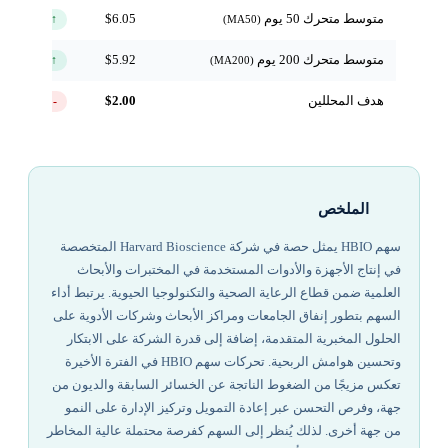
متوسط متحرك 50 يوم
$6.05
↑ فوق
(MA50)
متوسط متحرك 200 يوم
$5.92
↑ فوق
(MA200)
هدف المحللين
$2.00
-68.4%
الملخص
سهم HBIO يمثل حصة في شركة Harvard Bioscience المتخصصة
في إنتاج الأجهزة والأدوات المستخدمة في المختبرات والأبحاث
العلمية ضمن قطاع الرعاية الصحية والتكنولوجيا الحيوية. يرتبط أداء
السهم بتطور إنفاق الجامعات ومراكز الأبحاث وشركات الأدوية على
الحلول المخبرية المتقدمة، إضافة إلى قدرة الشركة على الابتكار
وتحسين هوامش الربحية. تحركات سهم HBIO في الفترة الأخيرة
تعكس مزيجًا من الضغوط الناتجة عن الخسائر السابقة والديون من
جهة، وفرص التحسن عبر إعادة التمويل وتركيز الإدارة على النمو
من جهة أخرى. لذلك يُنظر إلى السهم كفرصة محتملة عالية المخاطر