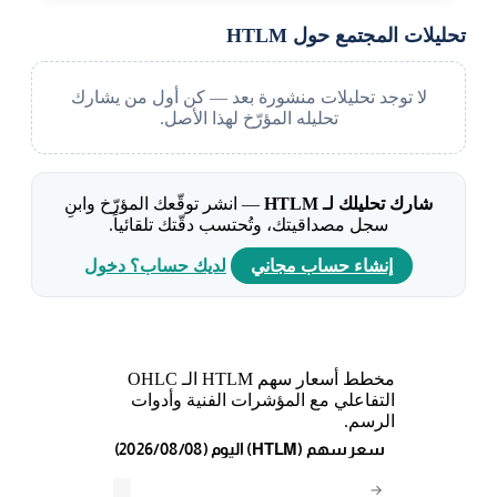
تحليلات المجتمع حول HTLM
لا توجد تحليلات منشورة بعد — كن أول من يشارك
تحليله المؤرّخ لهذا الأصل.
شارك تحليلك لـ HTLM
— انشر توقّعك المؤرّخ وابنِ
سجل مصداقيتك، وتُحتسب دقّتك تلقائياً.
إنشاء حساب مجاني
لديك حساب؟ دخول
مخطط أسعار سهم HTLM الـ OHLC
التفاعلي مع المؤشرات الفنية وأدوات
الرسم.
(2026/08/08) اليوم (HTLM) سعر سهم
→