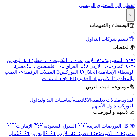
تخطي إلى المحتوى الرئيسي
✕
🏆
الوسطاء والتقييمات
›
🏆 تقييم شركات التداول
🌍
المنصات
›
🇸🇦 السعودية
🇦🇪 الإمارات
🇰🇼 الكويت
🇶🇦 قطر
🇧🇭 البحرين
🇴🇲 عُمان
🇯🇴 الأردن
🇮🇶 العراق
🇵🇸 فلسطين
🇪🇬 مصر
🕌
الوسطاء الإسلامية الحلال
💱 الفوركس
₿ العملات الرقمية
🥇 الذهب
والمعادن
📈 الأسهم
📊 العقود (CFD)
📜 السندات
📚
موسوعة البيت العربي
›
المدونة
مقالات تعليمية
الأكاديمية
أساسيات التداول
تداول
الفوركس
تداول الأسهم
📈
الأسهم والبورصات
›
🌍 كل البورصات العربية
🇸🇦 السوق السعودية
🇦🇪 الإمارات
🇪🇬
مصر
🇰🇼 الكويت
🇶🇦 قطر
🇯🇴 الأردن
🇧🇭 البحرين
🇴🇲 عُمان