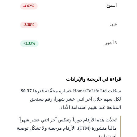
أسبوع
-4.62%
شهر
-3.38%
3 أشهر
+3.33%
قراءة في الربحية والإيرادات
سجّلت HomesToLife Ltd خسارة مخفّفة قدرها
$0.37
لكل سهم خلال آخر اثني عشر شهراً، رقم يستحق
المتابعة عند تقييم استدامة الأداء.
تُحدَّث هذه الأرقام دورياً وتعكس آخر اثني عشر شهراً
مالياً منشورة (TTM). الأرقام مرجعية ولا تشكّل توصية
استثمارية.