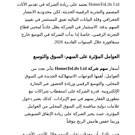
HomesToLife Ltd يعتمد على ريادة الشركة في تقديم الأثاث
المصمم والتجربة الرقمية الحديثة، لكن محدودية الانتشار
الجغرافي وقلة البيانات المالية تعيق المستثمر في تقييم
السهم بدقة. الاستثمار في الشركة يظل جاذباً لمحبي قطاع
التجزئة الرقمي، خاصةً إذا بدأت الشركة في التوسع خارج
سنغافورة خلال السنوات القادمة 2026.
العوامل المؤثرة على السهم: السوق والتوسع
أسعار
سهم شركة HomesToLife Ltd
تتأثر بعدد من
العوامل، أهمها التوجهات الاستهلاكية الجديدة في السوق
المحلي، والتوسع الرقمي وزيادة الحضور عبر التجارة
الإلكترونية. قدرة الشركة على استقطاب شراكات مع
مطوري العقار يسهم في نمو الإيرادات. كذلك يعتبر دخول
علامات دولية منافسة إلى السوق المحلي من العوامل
المؤثرة، حيث يجبر الشركة على زيادة الإنفاق التسويقي
وربما خفض هامش الربح مؤقتاً.
جدير بالذكر أن معدلات تقلب السهم خلال الأشهر الأخيرة