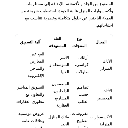
المصنوع من الجلد والأقمشة، بالإضافة إلى مستلزمات
وأكسسوارات المنزل عالية الجودة. استقطبت شريحة من
العملاء الباحثين عن حلول متكاملة وعصرية تتناسب مع
احتياجاتهم.
نوع
الفئة
المجال
آلية التسويق
المنتجات
المستهدفة
البيع عبر
أرائك،
الأسر
الأثاث
المعارض
كراسي،
المتوسطة و
المنزلي
والمتاجر
طاولات
العليا
الإلكترونية
المصممون
تصاميم
التسويق المباشر
الأثاث
الداخليون،
حسب
والتعاون مع
المخصص
المشاريع
الطلب
مطوري العقارات
العقارية
مفروشات،
عروض موسمية
الأكسسوارات
ملاك المنازل
مصابيح،
وعلاقات عامة
المنزلية
الجدد
ديكورات
رقمية