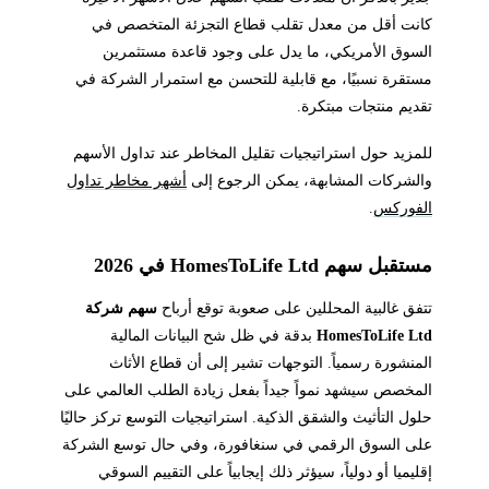
كانت أقل من معدل تقلب قطاع التجزئة المتخصص في
السوق الأمريكي، ما يدل على وجود قاعدة مستثمرين
مستقرة نسبيًا، مع قابلية للتحسن مع استمرار الشركة في
تقديم منتجات مبتكرة.
للمزيد حول استراتيجيات تقليل المخاطر عند تداول الأسهم
والشركات المشابهة، يمكن الرجوع إلى
أشهر مخاطر تداول
الفوركس
.
مستقبل سهم HomesToLife Ltd في 2026
تتفق غالبية المحللين على صعوبة توقع أرباح
سهم شركة
HomesToLife Ltd
بدقة في ظل شح البيانات المالية
المنشورة رسمياً. التوجهات تشير إلى أن قطاع الأثاث
المخصص سيشهد نمواً جيداً بفعل زيادة الطلب العالمي على
حلول التأثيث والشقق الذكية. استراتيجيات التوسع تركز حاليًا
على السوق الرقمي في سنغافورة، وفي حال توسع الشركة
إقليميا أو دولياً، سيؤثر ذلك إيجابياً على التقييم السوقي