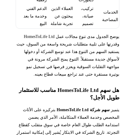
تركيب،
العملاء الذين
الدعم الفني
الخدمات
صيانة،
يبحثون عن
وخدمة ما بعد
المصاحبة
تصميم
تجربة شاملة
البيع
يوضح الجدول مدى تنوع مجالات عمل HomesToLife Ltd
وقدرتها على تلبية متطلبات شريحة واسعة من السوق، حيث
يستفيد السهم من التنوع هذا عند توسع الشركة أو دخولها
لأسواق جديدة مستقبلاً. التنوع يمنح الشركة مرونة في
مواجهة التقلبات السوقية ويعزز فرصها في تسجيل نمو
بوتيرة مستقرة حتى عند تراجع مبيعات قطاع بعينه.
هل سهم HomesToLife Ltd مناسب للاستثمار
طويل الأجل؟
يتميز
سهم شركة HomesToLife Ltd
بتركيزه على الأثاث
المخصص وخدمة العملاء المتكاملة، الأمر الذي يضمن
استدامة الطلب طوال العام خاصة في سوق متقلب كقطاع
التجزئة. تاريخ الشركة في الابتكار يُشير إلى إمكانية استمرار