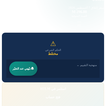
سعر إغلاق
7 أغسطس 2026
—
296.88 M
القيمة السوقية
حجم التداول
-0.37
—
EPS
P/E
⚠
الحكم الشرعي
مختلط
منهجية التقييم ←
🔔
نبّهني عند التغيّر
استثمر في HTLM
فتح حساب