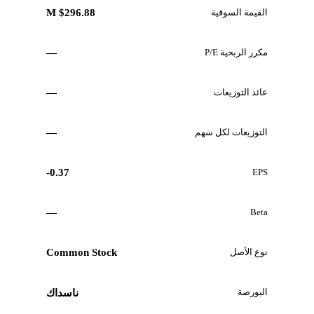
القيمة السوقية
$296.88 M
مكرر الربحية P/E
—
عائد التوزيعات
—
التوزيعات لكل سهم
—
-0.37
EPS
—
Beta
نوع الأصل
Common Stock
البورصة
ناسداك