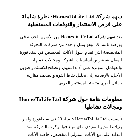
سهم شركة HomesToLife Ltd: نظرة شاملة
على فرص الاستثمار والتوقعات المستقبلية
يعد
سهم شركة HomesToLife Ltd
من الأسهم الحديثة في
بورصة ناسداك، وهو يمثل واحدة من شركات التجزئة
المتخصصة التي تقدم حلول الأثاث المخصص في سنغافورة.
المقال يستعرض أساسيات الشركة ومجالات عملها،
والعوامل المؤثرة على أداء السهم، ونصائح للاستثمار طويل
الأجل، بالإضافة إلى تحليل نقاط القوة والضعف مقارنة
ببدائل أخرى متاحة للمستثمر العربي.
معلومات هامة حول شركة HomesToLife Ltd
ومجالات نشاطها
تأسست HomesToLife Ltd عام 2014 في سنغافورة وتُدار
بقيادة المدير التنفيذي ماي مينغ فوا. ركزت الشركة منذ
البداية على بيع الأثاث المنزلي المخصص، خاصة الأثاث