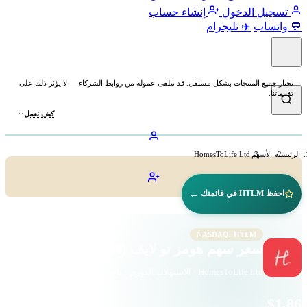
تسجيل الدخول
إنشاء حساب
💬 واتساب
✈️ تليجرام
نختار جميع المنتجات بشكل مستقل. قد نتلقى عمولة من روابط الشركاء — لا يؤثر ذلك على
تقييماتنا.
كيف نعمل
الرئيسية
الأسهم
HomesToLife Ltd
←
احفظ HTLM في قائمتك
NASDAQ: HTLM
سعر سهم هومز تو لايف (HTLM)
HomesToLife Ltd · الاستهلاك الدوري · ناسداك
$1.86