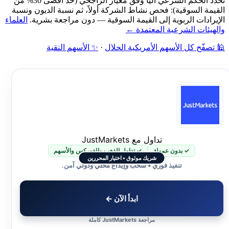
نحدّد الحكم الشرعي آلياً وفق معيار الراجحي (حد أقصى 30% من
القيمة السوقية): فحص نشاط الشركة أولاً، ثم نسبة الديون ونسبة
الإيرادات الربوية إلى القيمة السوقية — دون مراجعة بشرية.
العلماء
والهيئات الشرعية المعتمدة ←
🕌 تصفّح كل الأسهم الأمريكية الحلال
·
✨ الأسهم النقية
تداول مع JustMarkets
✓ بدون عمولة
✓ تداول الذهب والفوركس والأسهم
شريك موثوق • اختيار المحررين
تنفيذ فوري • سحب وإيداع محلي ودولي آمن.
ابدأ الآن ←
مراجعة JustMarkets كاملة