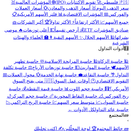
🇵🇸 فلسطين
🚀 تقويم الاكتتابات (IPO)
🌐 المؤشرات العالمية
🥇
سعر الذهب اليوم
🥇 أسعار الذهب والمعادن
💱 أسعار العملات
والفوركس
📅 المؤشرات الاقتصادية
📊 فلتر الأسهم الأمريكية
📋
جميع الأسهم
📈 الأكثر ارتفاعاً
⚡ الأكثر تداولاً
🏆 أكبر الشركات
🧺
صناديق المؤشرات ETF
💰 أرخص تقييماً
💵 أعلى توزيعات
🔥 موصى
بشرائها
🕌 الأسهم الحلال
✨ الأسهم النقية
👨‍🏫 العلماء والهيئات
الشرعية
🧮
أدوات التداول
›
🕌 حاسبة الزكاة
🕌 حاسبة المرابحة الإسلامية
🧼 حاسبة تطهير
الأسهم
🕊️ حاسبة المواريث
💵 حاسبة توزيعات الأرباح
⚖️ حاسبة تكلفة
التداول
🌴 حاسبة التقاعد
💼 حاسبة نهاية الخدمة
💱 محول العملات
📅
التقويم الاقتصادي
🕐 أوقات عمل السوق
🇺🇸 متى يفتح السوق
الأمريكي؟
🧮 حاسبة حجم اللوت
📊 حاسبة قيمة النقطة
💰 حاسبة
ربح الفوركس
📐 حاسبة النقاط المحورية
📏 حاسبة حجم المركز
🌙
حاسبة السواب
📈 متوسط سعر السهم
💹 حاسبة الربح التراكمي
📉
حاسبة عائد التداول
كل الأدوات ←
🧱
المجتمع
›
🧱 حائط المجتمع
🏆 لوحة المحلّلين
✍️ اكتب تحليلك