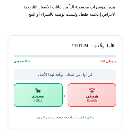
هذه المؤشرات محسوبة آلياً من بيانات الأسعار التاريخية
لأغراض إعلامية فقط، وليست توصية بالشراء أو البيع.
📊
ما توقّعك لـ
HTLM
؟
هبوطي
0
%
% صعودي
0
كن أول من يُسجّل توقّعه لهذا الأصل
🐂
🐻
أو
هبوطي
صعودي
Bullish
Bearish
سجّل دخولك
لتتبّع دقة توقعاتك عبر الزمن.