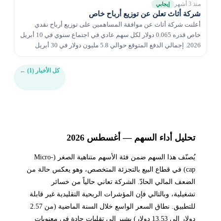
منذ 3 أشهر
إيجابي
شركة أثاث تعلن عن توزيع أرباح خاص
أعلنت شركة أثاث عن موافقة المساهمين على توزيع أرباح نقدي
خاص قدره 0.065 دولار لكل سهم عادي في اجتماع سنوي في 10 أبريل
2026. إجمالي الدفع المتوقع حوالي 5.8 مليون دولار في 30 أبريل
2026.
كل الأخبار (1)
←
تحليل أداء السهم — أغسطس 2026
يُصنّف هذا السهم ضمن فئة الأسهم متناهية الصغر (Micro-
cap) في قطاع البيع بالتجزئة المتخصص، وهو يعكس حالة من
الضعف المالي الحادّ. الشركة تعاني حالياً من خسائر
تشغيلية، وبالتالي فإن المؤشرات الربحية التقليدية غير قابلة
للتطبيق. نطاق السعر الواسع خلال السنة الماضية (من 2.57
دولار إلى 13.53 دولار) يشير إلى تقلبات حادة في معنويات