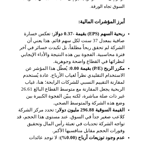
السوق تجاه الورقة.
أبرز المؤشرات المالية:
ربحية السهم (EPS) بقيمة -0.37 دولار:
تعكس خسارة
صافية بمعدل 37 سنت لكل سهم قائم. هذا يعني أن
الشركة لم تحقق ربحاً مطلقاً، بل تكبدت خسائر في آخر
فترة محاسبية. الفجوة بين هذه النتيجة والأداء الإيجابي
لنظرائها في القطاع واضحة وجوهرية.
مكرر الربح (P/E) بقيمة 0.00:
يُعطّل هذا المؤشر عن
الاستخدام التقليدي نظراً لغياب الأرباح. عادة يُستخدم
لمقارنة التقييم النسبي للشركات الرابحة؛ هنا، غياب
الربحية يجعل المقارنة مع متوسط القطاع البالغ 26.61
غير ذات صلة مباشرة، لكنه يبيّن الفجوة الكبيرة بين
وضع هذه الشركة والمتوسط الصحي.
القيمة السوقية 296.88 مليون دولار:
تحدد مركز الشركة
كلاعب صغير جداً في السوق. عند مستوى هذا الحجم، قد
تواجه الشركة تحديات في تعبئة رأس المال وتحقيق
وفورات الحجم مقابل منافسيها الأكبر.
عدم وجود توزيعات أرباح (0.00%):
لا توجد عائدات