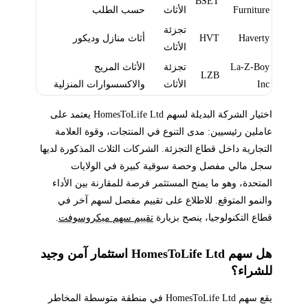
BSET
Furniture
الأثاث
حسب الطلب
تجزئة
Haverty
HVT
أثاث منازل وديكور
الأثاث
La-Z-Boy
تجزئة
الأثاث المريح
LZB
Inc
الأثاث
والاكسسوارات المنزلية
اختيار الشركة البديلة لسهم HomesToLife Ltd يعتمد على
عاملين رئيسيين: مدى التنوع في المنتجات، وقوة العلامة
التجارية داخل قطاع التجزئة. الشركات الثلاث المذكورة لديها
سجل مالي مفصل وحصة سوقية كبيرة في الولايات
المتحدة، وهو ما يمنح المستثمر فرصة للمقارنة بين الأداء
والنمو المتوقع. للاطلاع على تقييم مفصل لسهم آخر في
قطاع التكنولوجيا، ينصح بزيارة
تقييم سهم ميكروسوفت
.
هل سهم HomesToLife Ltd استثمار آمن وجيد
للشراء؟
يقع سهم HomesToLife Ltd في منطقة متوسطة المخاطر