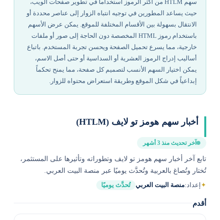
سهم HTLM من أكثر الرموز استخداماً في تطوير صفحات الويب،
حيث يساعد المطورين في توجيه انتباه الزوار إلى عناصر محددة أو
الانتقال بسهولة بين الأقسام المختلفة للموقع. يمكن عرض الأسهم
باستخدام رموز HTML المخصصة دون الحاجة إلى صور أو ملفات
خارجية، مما يسرع تحميل الصفحة ويحسن تجربة المستخدم. باتباع
أساليب إدراج الرموز العشرية أو السداسية أو حتى أصل الاسم،
يمكن اختيار السهم الأنسب لتصميم كل صفحة، مما يمنح تحكماً
إبداعياً في شكل الموقع وطريقة استعراض محتواه للزوار.
أخبار سهم هومز تو لايف (HTLM)
آخر تحديث منذ 3 أشهر
تابع آخر أخبار سهم هومز تو لايف وتطوراته وتأثيرها على المستثمر،
تُختار وتُصاغ بالعربية وتُحدَّث يوميًا عبر منصة البيت العربي.
✦
إعداد:
منصة البيت العربي
تُحدَّث يوميًا
أقدم