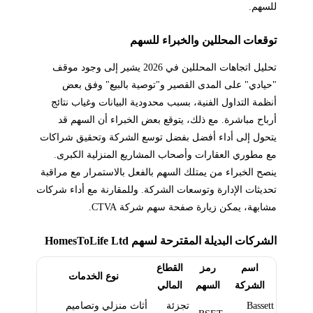
للسهم.
توقعات المحللين والخبراء للسهم
تحليل اتجاهات المحللين في 2026 يشير إلى وجود موقف
"حيادي" على المدى القصير و"توصية بالبيع" وفق بعض
أنظمة التداول الفنية، بسبب محدودية البيانات وغياب نتائج
أرباح مباشرة. مع ذلك، يتوقع بعض الخبراء أن السهم قد
يتحول إلى أداء أفضل بفضل توسع الشركة وتحقيق شراكات
مع مطوري العقارات وأصحاب المشاريع المنزلية الكبرى.
ينصح الخبراء من يمتلك السهم بالفعل بالاستمرار مع مراقبة
تحديثات الإدارة وتوسعات الشركة. وللمقارنة مع أداء شركات
مشابهة، يمكن زيارة صفحة سهم شركة CTVA.
الشركات البديلة المقترحة لسهم HomesToLife Ltd
اسم
رمز
القطاع
نوع الخدمات
الشركة
السهم
المالي
Bassett
تجزئة
أثاث منزلي وتصاميم