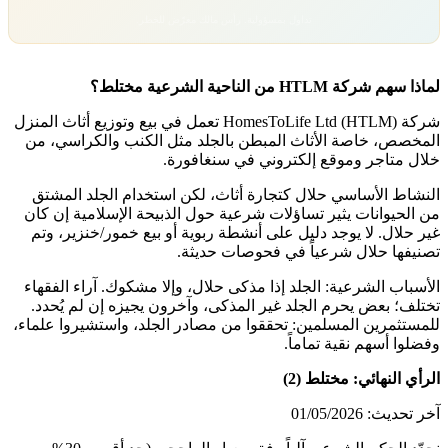
تداول بمسؤولية. رأس مالك معرّض للخطر.
لماذا سهم شركة HTLM من الناحية الشرعية مختلط؟
شركة HomesToLife Ltd (HTLM) تعمل في بيع وتوزيع أثاث المنزل
المخصص، خاصة الأثاث المبطن بالجلد مثل الكنب والكراسي، من
خلال متاجر وموقع إلكتروني في سنغافورة.
النشاط الأساسي حلال كتجارة أثاث، لكن استخدام الجلد المشتق
من الحيوانات يثير تساؤلات شرعية حول الذبيحة الإسلامية إن كان
غير حلال. لا يوجد دليل على أنشطة ربوية أو بيع خمور/خنزير، وتم
تصنيفها حلال شرعياً في فحوصات حديثة.
الأسباب الشرعية: الجلد إذا مذكى حلال، وإلا مشكوك. آراء الفقهاء
تختلف؛ بعض يحرم الجلد غير المذكى، وآخرون يجيزه إن لم يُحدد.
للمستثمرين المسلمين: تحققوا من مصادر الجلد، واستشيروا علماء،
وفضلوا أسهم نقية تماماً.
الرأي النهائي: مختلط (2)
آخر تحديث: 01/05/2026