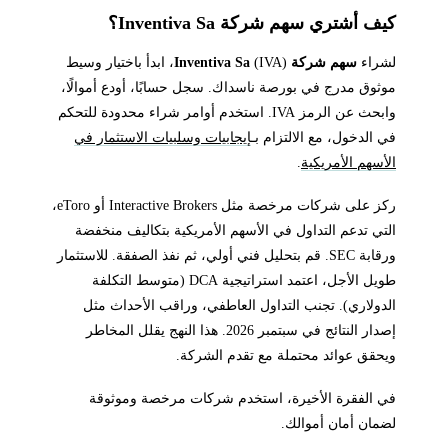
كيف أشتري سهم شركة Inventiva Sa؟
لشراء
سهم شركة Inventiva Sa
(IVA)، ابدأ باختيار وسيط
موثوق مدرج في بورصة ناسداك. سجل حسابًا، أودع أموالًا،
وابحث عن الرمز IVA. استخدم أوامر شراء محدودة للتحكم
في الدخول، مع الالتزام بـ
إيجابيات وسلبيات الاستثمار في
الأسهم الأمريكية
.
ركز على شركات مرخصة مثل Interactive Brokers أو eToro،
التي تدعم التداول في الأسهم الأمريكية بتكاليف منخفضة
ورقابة SEC. قم بتحليل فني أولي، ثم نفذ الصفقة. للاستثمار
طويل الأجل، اعتمد استراتيجية DCA (متوسط التكلفة
الدولاري). تجنب التداول العاطفي، وراقب الأحداث مثل
إصدار النتائج في سبتمبر 2026. هذا النهج يقلل المخاطر
ويحقق عوائد محتملة مع تقدم الشركة.
في الفقرة الأخيرة، استخدم شركات مرخصة وموثوقة
لضمان أمان أموالك.