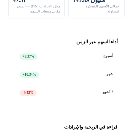
إجمالي الأسهم المُصدَرة
مكرّر الإيرادات (P/S) — السعر
المتداولة
مقابل مبيعات السهم
أداء السهم عبر الزمن
أسبوع
+8.37%
شهر
+10.34%
3 أشهر
-9.42%
قراءة في الربحية والإيرادات