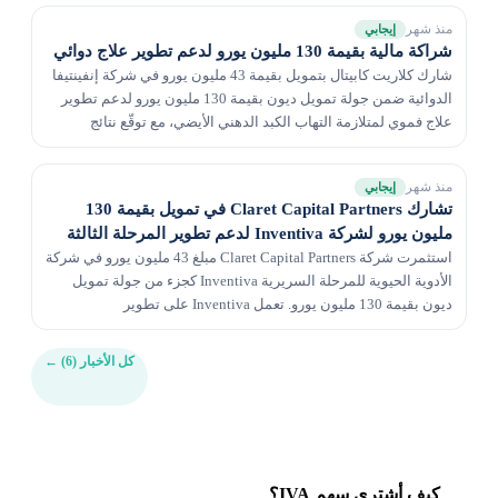
منذ شهر
إيجابي
شراكة مالية بقيمة 130 مليون يورو لدعم تطوير علاج دوائي
شارك كلاريت كابيتال بتمويل بقيمة 43 مليون يورو في شركة إنفينتيفا
الدوائية ضمن جولة تمويل ديون بقيمة 130 مليون يورو لدعم تطوير
علاج فموي لمتلازمة التهاب الكبد الدهني الأيضي، مع توقّع نتائج
المرحلة الثالثة في الربع الرابع...
منذ شهر
إيجابي
تشارك Claret Capital Partners في تمويل بقيمة 130
مليون يورو لشركة Inventiva لدعم تطوير المرحلة الثالثة
استثمرت شركة Claret Capital Partners مبلغ 43 مليون يورو في شركة
الأدوية الحيوية للمرحلة السريرية Inventiva كجزء من جولة تمويل
ديون بقيمة 130 مليون يورو. تعمل Inventiva على تطوير
lanifibranor، وهو علاج عن طريق الفم لمرض M...
كل الأخبار (6)
←
كيف أشتري سهم IVA؟