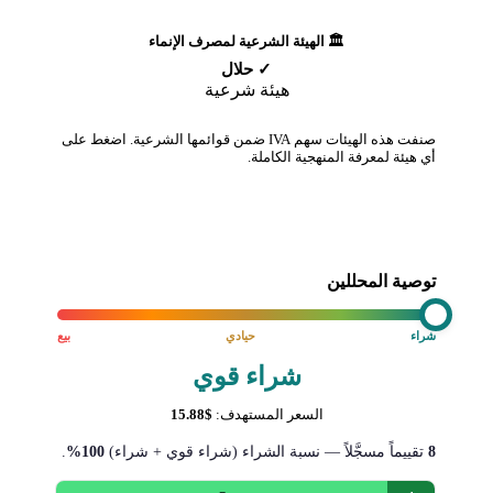
🏛️ الهيئة الشرعية لمصرف الإنماء
✓ حلال
هيئة شرعية
صنفت هذه الهيئات سهم IVA ضمن قوائمها الشرعية. اضغط على
أي هيئة لمعرفة المنهجية الكاملة.
توصية المحللين
شراء
حيادي
بيع
شراء قوي
السعر المستهدف:
$15.88
8
تقييماً مسجَّلاً — نسبة الشراء (شراء قوي + شراء)
100%
.