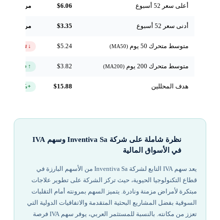
أعلى سعر 52 أسبوع
$6.06
مرجعي
أدنى سعر 52 أسبوع
$3.35
مرجعي
متوسط متحرك 50 يوم
$5.24
↓ تحت
(MA50)
متوسط متحرك 200 يوم
$3.82
↑ فوق
(MA200)
هدف المحللين
$15.88
+227.1%
نظرة شاملة على شركة Inventiva Sa وسهم IVA
في الأسواق المالية
يعد سهم IVA التابع لشركة Inventiva Sa من الأسهم البارزة في
قطاع التكنولوجيا الحيوية، حيث تركز الشركة على تطوير علاجات
مبتكرة لأمراض مزمنة ونادرة. يتميز السهم بمرونته أمام التقلبات
السوقية بفضل المشاريع البحثية المتقدمة والاتفاقيات الدولية التي
تعزز من مكانته. بالنسبة للمستثمر العربي، يوفر سهم IVA فرصة