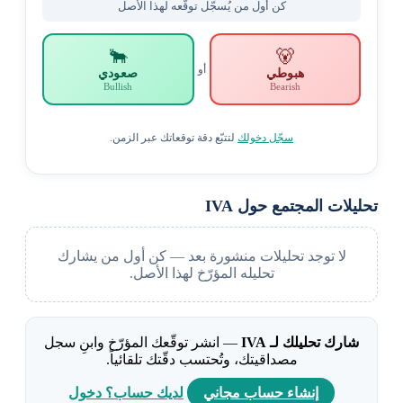
كن أول من يُسجّل توقّعه لهذا الأصل
🐂
🐻
أو
هبوطي
صعودي
Bullish
Bearish
سجّل دخولك
لتتبّع دقة توقعاتك عبر الزمن.
تحليلات المجتمع حول IVA
لا توجد تحليلات منشورة بعد — كن أول من يشارك
تحليله المؤرّخ لهذا الأصل.
شارك تحليلك لـ IVA
— انشر توقّعك المؤرّخ وابنِ سجل
مصداقيتك، وتُحتسب دقّتك تلقائياً.
إنشاء حساب مجاني
لديك حساب؟ دخول