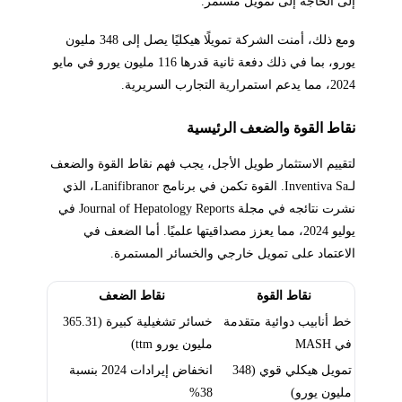
إلى الحاجة إلى تمويل مستمر.
ومع ذلك، أمنت الشركة تمويلًا هيكليًا يصل إلى 348 مليون
يورو، بما في ذلك دفعة ثانية قدرها 116 مليون يورو في مايو
2024، مما يدعم استمرارية التجارب السريرية.
نقاط القوة والضعف الرئيسية
لتقييم الاستثمار طويل الأجل، يجب فهم نقاط القوة والضعف
لـInventiva Sa. القوة تكمن في برنامج Lanifibranor، الذي
نشرت نتائجه في مجلة Journal of Hepatology Reports في
يوليو 2024، مما يعزز مصداقيتها علميًا. أما الضعف في
الاعتماد على تمويل خارجي والخسائر المستمرة.
نقاط القوة
نقاط الضعف
خط أنابيب دوائية متقدمة
خسائر تشغيلية كبيرة (365.31
في MASH
مليون يورو ttm)
تمويل هيكلي قوي (348
انخفاض إيرادات 2024 بنسبة
مليون يورو)
38%