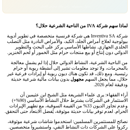
تداول بمسؤولية. رأس مالك معرّض للخطر.
لماذا سهم شركة IVA من الناحية الشرعية حلال؟
شركة Inventiva SA هي شركة فرنسية متخصصة في تطوير أدوية
بيولوجية لعلاج أمراض الجلد، الكبد، والأمراض النادرة مثل التصلب
الخلدي الجهازي. نشاطها الأساسي يركز على البحث والتطوير
الدوائي دون إنتاج أو بيع منتجات حرام مثل الخمور أو لحم الخنزير.
من الناحية الشرعية، النشاط الدوائي حلال إذا لم يشمل معالجة
بالمحرمات، ولا توجد معلومات تشير إلى أنشطة ربوية أو حرام
رئيسية. ومع ذلك، قد تكون هناك ديون ربوية أو إيرادات فرعية غير
حلال، مما يجعل السهم
مجهول
بدون بيانات مالية شرعية حديثة
ودقيقة لعام 2026.
آراء الفقهاء: يرى علماء الشريعة مثل الشيخ ابن عثيمين أن
الاستثمار في الشركات يشترط حلال النشاط الأساسي (90%+)
وعدم تجاوز الديون 33% من القيمة السوقية، مع تطهير الإيرادات
الحرام. لعدم توفر بيانات حديثة موثوقة، يُفضل الابتعاد حتى التحقق.
نصائح للمستثمرين المسلمين: استخدموا شاشات شرعية موثوقة،
ركزوا على الشركات ذات النشاط النقي، واستشيروا متخصصين.