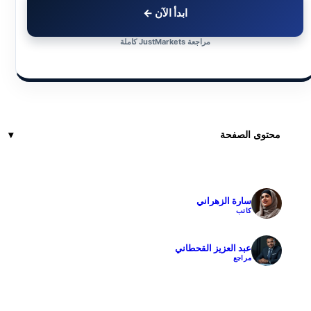
ابدأ الآن ←
مراجعة JustMarkets كاملة
محتوى الصفحة
سارة الزهراني
✓
كاتب
عبد العزيز القحطاني
✓
مراجع