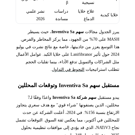
نسيجية
β
علاج خلايا
دراسات
نشر علمي
خلايا كبدية
الدماغ
مساندة
2026
يبرز الجدول مجالات
سهم Inventiva Sa
، حيث يسيطر
MASH على 70% من الجهود، مما يركز المخاطر والفرص.
هذا التوسع يعزز من جاذبيتها، خاصة مع نتائج نشرت في يوليو
2024 حول تأثير Lanifibranor على خلايا الكبد. عوامل الأعمال
مثل الشراكات والتمويل تدفع الأداء، بينما تقلبات الحجم
تتطلب استراتيجيات
التحوط في التداول
.
مستقبل سهم Inventiva Sa وتوقعات المحللين
يبدو مستقبل
سهم شركة Inventiva Sa
واعدًا وفقًا لـ7
محللين، الذين يصنفونها "شراء قوي" مع هدف سعري يتجاوز
الارتفاع بنسبة 156%. في 2024، أعلنت الشركة عن حدث
للمحللين في أكتوبر، مما يعكس ثقة السوق. التوقعات تشمل
نجاح NATiV3، الذي قد يؤدي إلى موافقات تنظيمية بحلول
2025، مدعومًا بتمويل 348 مليون يورو.