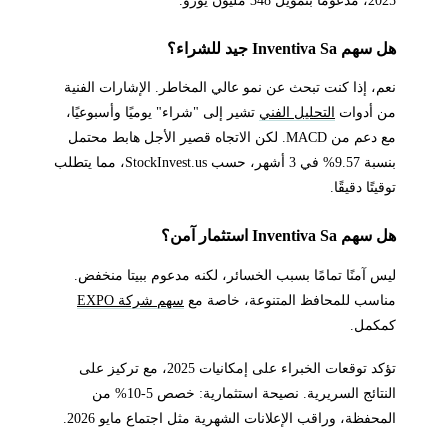
هل سهم Inventiva Sa جيد للشراء؟
نعم، إذا كنت تبحث عن نمو عالي المخاطر. الإشارات الفنية
من أدوات
التحليل الفني
تشير إلى "شراء" يوميًا وأسبوعيًا،
مع دعم من MACD. لكن الاتجاه قصير الأجل هابط محتمل
بنسبة 9.57% في 3 أشهر، حسب StockInvest.us، مما يتطلب
توقيتًا دقيقًا.
هل سهم Inventiva Sa استثمار آمن؟
ليس آمنًا تمامًا بسبب الخسائر، لكنه مدعوم ببيتا منخفض.
مناسب للمحافظ المتنوعة، خاصة مع
سهم شركة EXPO
كمكمل.
تؤكد توقعات الخبراء على إمكانيات 2025، مع تركيز على
النتائج السريرية. نصيحة استثمارية: خصص 5-10% من
المحفظة، وراقب الإعلانات الشهرية مثل اجتماع مايو 2026.