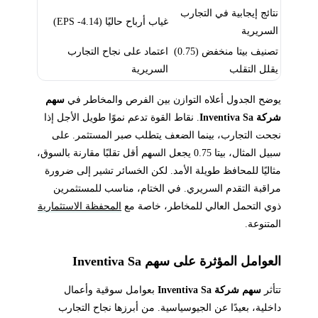
نتائج إيجابية في التجارب
غياب أرباح حاليًا (EPS -4.14)
السريرية
تصنيف بيتا منخفض (0.75)
اعتماد على نجاح التجارب
يقلل التقلب
السريرية
يوضح الجدول أعلاه التوازن بين الفرص والمخاطر في
سهم
شركة Inventiva Sa
. نقاط القوة تدعم نموًا طويل الأجل إذا
نجحت التجارب، بينما الضعف يتطلب صبر المستثمر. على
سبيل المثال، بيتا 0.75 يجعل السهم أقل تقلبًا مقارنة بالسوق،
مثاليًا للمحافظ طويلة الأمد. لكن الخسائر تشير إلى ضرورة
مراقبة التقدم السريري. في الختام، مناسب للمستثمرين
ذوي التحمل العالي للمخاطر، خاصة مع
المحفظة الاستثمارية
المتنوعة.
العوامل المؤثرة على سهم Inventiva Sa
تتأثر
سهم شركة Inventiva Sa
بعوامل سوقية وأعمال
داخلية، بعيدًا عن الجيوسياسية. من أبرزها نجاح التجارب