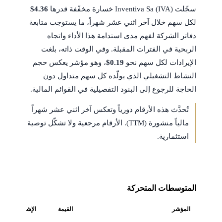
سجّلت Inventiva Sa (IVA) خسارة مخفّفة قدرها
$4.36
لكل سهم خلال آخر اثني عشر شهراً، ما يستوجب متابعة
دفاتر الشركة لفهم مدى استدامة هذا الأداء واتجاه
الربحية في الفترات المقبلة. وفي الوقت ذاته، بلغت
الإيرادات لكل سهم نحو
$0.19
، وهو مؤشر يعكس حجم
النشاط التشغيلي الذي يولّده كل سهم متداول دون
الحاجة للرجوع إلى البنود التفصيلية في القوائم المالية.
تُحدَّث هذه الأرقام دورياً وتعكس آخر اثني عشر شهراً
مالياً منشورة (TTM). الأرقام مرجعية ولا تشكّل توصية
استثمارية.
المتوسطات المتحركة
المؤشر
القيمة
الإشارة