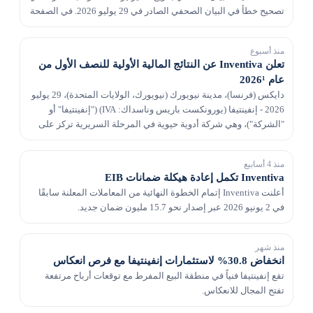
تصحيح خطأ في البيان الصحفي الصادر في 29 يوليو 2026. في الصفحة
2، تم تحديد العائدات المحتمل...
منذ أسبوع
تعلن Inventiva عن النتائج المالية الأولية للنصف الأول من
عام 2026¹
دايكس (فرنسا)، مدينة نيويورك (نيويورك، الولايات المتحدة)، 29 يوليو
2026 - إنفينتيفا (يورونكست باريس وناسداك: IVA) ("إنفينتيفا" أو
"الشركة")، وهي شركة أدوية حيوية في المرحلة السريرية تركز على
تطوير علاج عن طريق الفم لعلاج...
منذ 4 أسابيع
Inventiva تكمل إعادة هيكلة ضمانات EIB
أعلنت Inventiva إتمام الخطوة النهائية من المعاملات المعلنة سابقًا
في 2 يونيو 2026 عبر إصدار نحو 15.7 مليون ضمان جديد.
منذ شهر
انخفاض 30.8% لاستثمارات إنفينتيفا مع فرص انعكاس
تقع إنفينتيفا فنياً في منطقة البيع المفرط مع توقعات أرباح مرتفعة
تفتح المجال للانعكاس.