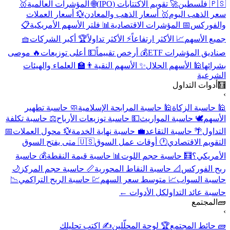
🇵🇸 فلسطين
🚀 تقويم الاكتتابات (IPO)
🌐 المؤشرات العالمية
🥇
سعر الذهب اليوم
🥇 أسعار الذهب والمعادن
💱 أسعار العملات
والفوركس
📅 المؤشرات الاقتصادية
📊 فلتر الأسهم الأمريكية
📋
جميع الأسهم
📈 الأكثر ارتفاعاً
⚡ الأكثر تداولاً
🏆 أكبر الشركات
🧺
صناديق المؤشرات ETF
💰 أرخص تقييماً
💵 أعلى توزيعات
🔥 موصى
بشرائها
🕌 الأسهم الحلال
✨ الأسهم النقية
👨‍🏫 العلماء والهيئات
الشرعية
🧮
أدوات التداول
›
🕌 حاسبة الزكاة
🕌 حاسبة المرابحة الإسلامية
🧼 حاسبة تطهير
الأسهم
🕊️ حاسبة المواريث
💵 حاسبة توزيعات الأرباح
⚖️ حاسبة تكلفة
التداول
🌴 حاسبة التقاعد
💼 حاسبة نهاية الخدمة
💱 محول العملات
📅
التقويم الاقتصادي
🕐 أوقات عمل السوق
🇺🇸 متى يفتح السوق
الأمريكي؟
🧮 حاسبة حجم اللوت
📊 حاسبة قيمة النقطة
💰 حاسبة
ربح الفوركس
📐 حاسبة النقاط المحورية
📏 حاسبة حجم المركز
🌙
حاسبة السواب
📈 متوسط سعر السهم
💹 حاسبة الربح التراكمي
📉
حاسبة عائد التداول
كل الأدوات ←
🧱
المجتمع
›
🧱 حائط المجتمع
🏆 لوحة المحلّلين
✍️ اكتب تحليلك