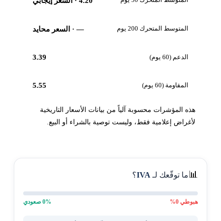
4.20
· السعر إيجابي
المتوسط المتحرك 200 يوم
—
· السعر محايد
الدعم (60 يوم)
3.39
المقاومة (60 يوم)
5.55
هذه المؤشرات محسوبة آلياً من بيانات الأسعار التاريخية
لأغراض إعلامية فقط، وليست توصية بالشراء أو البيع.
📊
ما توقّعك لـ
IVA
؟
هبوطي
0
%
% صعودي
0