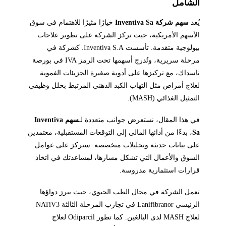
الشامل
يُعد
سهم شركة Inventiva Sa
خيارًا مثيرًا للاهتمام في سوق
الأسهم الأمريكية، حيث تركز الشركة على تطوير علاجات
بيولوجية متقدمة. تأسست Inventiva S.A. كشركة في
مرحلة سريرية، وتُدرج أسهمها تحت الرمز IVA في بورصة
ناسداك، مع تركيزها على أدوية صغيرة الجزيئات الفموية
لعلاج أمراض مثل التهاب الكبد الدهني المرتبط بخلل وظيفي
التمثيل الغذائي (MASH).
في هذا المقال، نستعرض جوانب متعددة لـ
سهم Inventiva
Sa
، بدءًا من أدائها المالي إلى التوقعات المستقبلية، معتمدين
على بيانات حديثة وتحليلات متخصصة. سنركز على عوامل
السوق والأعمال التي تشكل مسارها، لمساعدتك في اتخاذ
قرارات استثمارية مدروسة.
تعمل الشركة في مجال الطب الحيوي، حيث يبرز دواؤها
الرئيسي Lanifibranor في تجارب المرحلة الثالثة NATiV3
لعلاج MASH لدى البالغين. كما تطور Odiparcil لعلاج