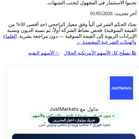
تجنبوا الاستثمار في المجهول لتجنب الشبهات.
آخر تحديث: 01/05/2026
نحدّد الحكم الشرعي آلياً وفق معيار الراجحي (حد أقصى 30% من
القيمة السوقية): فحص نشاط الشركة أولاً، ثم نسبة الديون ونسبة
الإيرادات الربوية إلى القيمة السوقية — دون مراجعة بشرية.
العلماء
والهيئات الشرعية المعتمدة ←
🕌 تصفّح كل الأسهم الأمريكية الحلال
·
✨ الأسهم النقية
تداول مع JustMarkets
✓ بدون عمولة
✓ تداول الذهب والفوركس والأسهم
شريك موثوق • اختيار المحررين
تنفيذ فوري • سحب وإيداع محلي ودولي آمن.