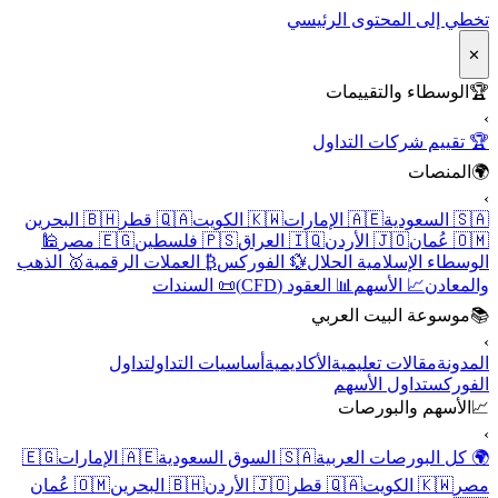
تخطي إلى المحتوى الرئيسي
✕
🏆
الوسطاء والتقييمات
›
🏆 تقييم شركات التداول
🌍
المنصات
›
🇸🇦 السعودية
🇦🇪 الإمارات
🇰🇼 الكويت
🇶🇦 قطر
🇧🇭 البحرين
🇴🇲 عُمان
🇯🇴 الأردن
🇮🇶 العراق
🇵🇸 فلسطين
🇪🇬 مصر
🕌
الوسطاء الإسلامية الحلال
💱 الفوركس
₿ العملات الرقمية
🥇 الذهب
والمعادن
📈 الأسهم
📊 العقود (CFD)
📜 السندات
📚
موسوعة البيت العربي
›
المدونة
مقالات تعليمية
الأكاديمية
أساسيات التداول
تداول
الفوركس
تداول الأسهم
📈
الأسهم والبورصات
›
🌍 كل البورصات العربية
🇸🇦 السوق السعودية
🇦🇪 الإمارات
🇪🇬
مصر
🇰🇼 الكويت
🇶🇦 قطر
🇯🇴 الأردن
🇧🇭 البحرين
🇴🇲 عُمان