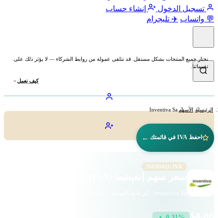
تسجيل الدخول
إنشاء حساب
💬 واتساب
✈️ تليجرام
نختار جميع المنتجات بشكل مستقل. قد نتلقى عمولة من روابط الشركاء — لا يؤثر ذلك على
تقييماتنا.
كيف نعمل
الرئيسية
الأسهم
Inventiva Sa
←
احفظ IVA في قائمتك
NASDAQ: IVA
سعر سهم إنفينتيفا (IVA)
Inventiva Sa · الرعاية الصحية · ناسداك
$4.86
▲ 0.31%