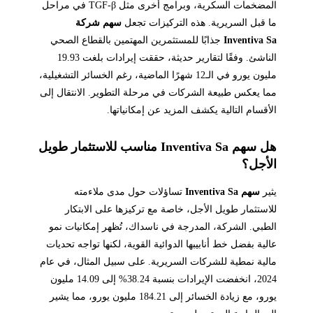
المضخمات السكرية، وبرامج أخرى مثل TGF-β في مراحل
ما قبل السريرية. هذه التركيزات تجعل
سهم شركة
Inventiva Sa
جذابًا للمستثمرين المهتمين بالقطاع الصحي
الناشئ. وفقًا لتقارير حديثة، حققت إيرادات بلغت 19.93
مليون يورو في الـ12 شهرًا الماضية، رغم الخسائر التشغيلية،
مما يعكس طبيعة الشركات في مرحلة التطوير. الانتقال إلى
الأقسام التالية يكشف المزيد عن إمكانياتها.
هل سهم Inventiva Sa مناسب للاستثمار طويل
الأجل؟
يثير
سهم Inventiva Sa
تساؤلات حول مدى ملاءمته
للاستثمار طويل الأجل، خاصة مع تركيزها على الابتكار
الطبي. الشركة، المدرجة في ناسداك، تُظهر إمكانيات نمو
عالية بفضل خط أنابيبها الدوائية القوية، لكنها تواجه تحديات
مالية نمطية للشركات السريرية. على سبيل المثال، في عام
2024، انخفضت الإيرادات بنسبة 38.24% إلى 14.09 مليون
يورو، مع زيادة الخسائر إلى 184.21 مليون يورو، مما يشير