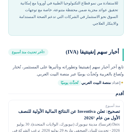
للاستفادة من نمو قطاع التكنولوجيا الطبية في أوروبا مع إمكانية
تحقيق عوائد مجزية ضمن محفظة متنوعة، خاصة مع توجهات
السوق نحو الاستثمار في الشركات التي تدعم الصحة المستدامة
والابتكار العلاجي.
أخبار سهم إنفينتيفا (IVA)
آخر تحديث منذ أسبوع
تابع آخر أخبار سهم إنفينتيفا وتطوراته وتأثيرها على المستثمر، تُختار
وتُصاغ بالعربية وتُحدَّث يوميًا عبر منصة البيت العربي.
✦
إعداد:
منصة البيت العربي
تُحدَّث يوميًا
أقدم
منذ أسبوع
تصحيح: تعلن Inventiva عن النتائج المالية الأولية للنصف
الأول من عام 2026¹
Daix (فرنسا)، مدينة نيويورك (نيويورك، الولايات المتحدة)، 30 يوليو
2026 - تحديث للبيان الصحفي بتاريخ 29 يوليو 2026. ترغب الشركة في