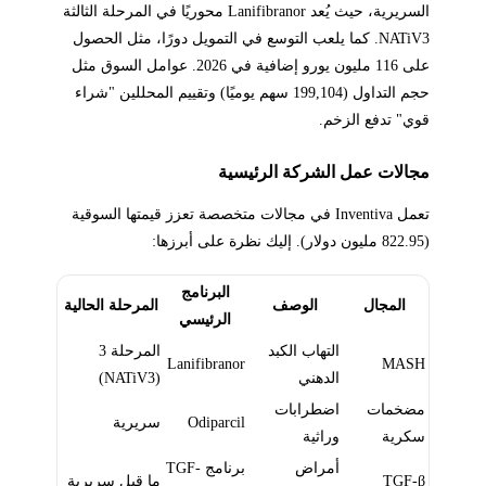
السريرية، حيث يُعد Lanifibranor محوريًا في المرحلة الثالثة
NATiV3. كما يلعب التوسع في التمويل دورًا، مثل الحصول
على 116 مليون يورو إضافية في 2026. عوامل السوق مثل
حجم التداول (199,104 سهم يوميًا) وتقييم المحللين "شراء
قوي" تدفع الزخم.
مجالات عمل الشركة الرئيسية
تعمل Inventiva في مجالات متخصصة تعزز قيمتها السوقية
(822.95 مليون دولار). إليك نظرة على أبرزها:
البرنامج
المجال
الوصف
المرحلة الحالية
الرئيسي
التهاب الكبد
المرحلة 3
Lanifibranor
MASH
الدهني
(NATiV3)
مضخمات
اضطرابات
Odiparcil
سريرية
سكرية
وراثية
أمراض
برنامج TGF-
TGF-β
ما قبل سريرية