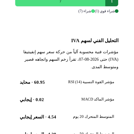
7
1
شراء قوي (1)
شراء (7)
التحليل الفني لسهم IVA
مؤشرات فنية محسوبة آلياً من حركة سعر سهم إنفينتيفا
(IVA) حتى 2026-08-07، تقرأ زخم السهم واتجاهه قصير
ومتوسط المدى.
مؤشر القوة النسبية RSI (14)
60.95
· محايد
مؤشر الماكد MACD
0.02
· إيجابي
المتوسط المتحرك 20 يوم
4.54
· السعر إيجابي
المتوسط المتحرك 50 يوم