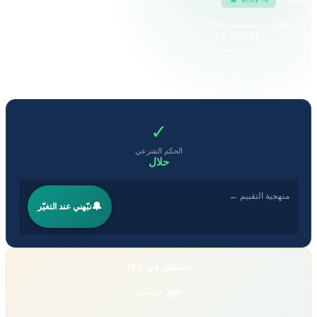
سعر إغلاق
7 أغسطس 2026
8.99 K
557.31 M
القيمة السوقية
حجم التداول
-4.36
—
EPS
P/E
✓
الحكم الشرعي
حلال
منهجية التقييم ←
🔔
نبّهني عند التغيّر
استثمر في IVA
فتح حساب