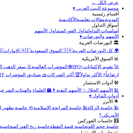
عرض الكل ←
▾
موسوعة البيت العربي
أقسام رئيسية
الأكاديمية
مقالات تعليمية
المدونة
أسواق التداول
تداول الأسهم
تداول الفوركس
أساسيات التداول
▾
الأسهم والبورصات
🏛️ البورصات العربية
مصر
🇦🇪 الإمارات
🇸🇦 السوق السعودية
🌍 كل البورصات العربية
📊 السوق الأمريكية
سعر الذهب اليوم
🌐 المؤشرات العالمية
🚀 تقويم الاكتتابات (IPO)
🧺 صناديق المؤشرات ETF
🏆 أكبر الشركات
⚡ الأكثر تداولاً
ارتفاعاً
🛠️ أدوات الاستثمار
‍🏫 العلماء والهيئات الشرعية
✨ الأسهم النقية
🕌 الأسهم الحلال
▾
أدوات التداول
🌟 الأبرز
سبة تطهير الأسهم
🕌 حاسبة المرابحة الإسلامية
🕌 حاسبة الزكاة
الأمريكي؟
🧮 حاسبات الفوركس
محورية
حاسبة ربح الفوركس
حاسبة قيمة النقطة
حاسبة حجم اللوت
📈 حاسبات الاستثمار