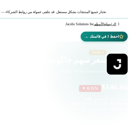
نختار جميع المنتجات بشكل مستقل. قد نتلقى عمولة من روابط الشركاء — لا ي
الرئيسية
الأسهم
Jacobs Solutions Inc.
←
احفظ J في قائمتك
NYSE: J
سعر سهم جاكوبس سوليوشنز (J)
Jacobs Solutions Inc. · الصناعات · بورصة نيويورك
$146.06
▼ 0.15%
سعر إغلاق
7 أغسطس 2026
3.39
41.2715
1.93 K
15.89 B
القيمة السوقية
حجم التداول
P/E
EPS