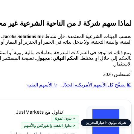
لماذا سهم شركة J من الناحية الشرعية غير محدد؟
بحسب الهيئات الشرعية المعتمدة، فإن نشاط
Jacobs Solutions Inc.
ي
الفنية، والبنية التحتية، ولا يدخل بذاته في الخمر أو الخنزير أو القمار أو 
ومع ذلك، قد توجد في الشركات المدرجة معاملات مالية ربوية أو استثما
بالحكم إلى حلال أو مختلط.
الحكم النهائي: مجهول
. نصيحة المستثمر ا
الاستثمار.
أغسطس 2026
🕌 تصفّح كل الأسهم الأمريكية الحلال
·
✨ الأسهم النقية
تداول مع JustMarkets
✓ بدون عمولة
شريك موثوق • اختيار المحررين
✓ تداول الذهب والفوركس والأسهم