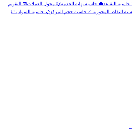
📅 التقويم
💱 محول العملات
💼 حاسبة نهاية الخدمة
🌴 حاسبة التقا
📈
🌙 حاسبة السواب
📏 حاسبة حجم المركز
📐 حاسبة النقاط الم
