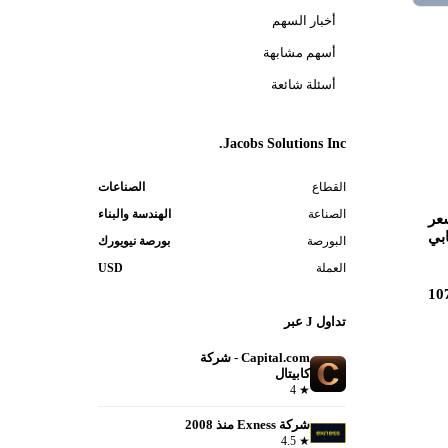
أخبار السهم
أسهم مشابهة
أسئلة شائعة
Jacobs Solutions Inc.
القطاع
الصناعات
الصناعة
الهندسة والبناء
عر
بي
البورصة
بورصة نيويورك
العملة
USD
10
تداول J عبر
Capital.com - شركة
كابيتال
فتح حساب
4
★
شركة Exness منذ 2008
فتح حساب
4.5
★