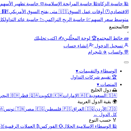
🕌 حاسبة الزكاة
🕌 حاسبة المرابحة الإسلامية
🧼 حاسبة تطهير الأسهم
الاقتصادي
🕐 أوقات عمل السوق
🇺🇸 متى يفتح السوق الأمريكي؟
🧮 
متوسط سعر السهم
💹 حاسبة الربح التراكمي
📉 حاسبة عائد التداول
كل 
🧱
المجتمع
›
🧱 حائط المجتمع
🏆 لوحة المحلّلين
✍️ اكتب تحليلك
تسجيل الدخول
إنشاء حساب
💬 واتساب
✈️ تليجرام
الوسطاء والتقييمات
▾
🏆 تقييم شركات التداول
المنصات
▾
🌅 دول الخليج
🇸🇦 السعودية
🇦🇪 الإمارات
🇰🇼 الكويت
🇶🇦 قطر
🇧🇭 البحرين
🌍 بقية الدول العربية
🇯🇴 الأردن
🇮🇶 العراق
🇵🇸 فلسطين
🇪🇬 مصر
🇹🇳 تونس
🇲🇦 
كل الدول ←
🏅 حسب النوع
🕌 الوسطاء الإسلامية الحلال
💱 الفوركس
₿ العملات الرقمية
🥇 