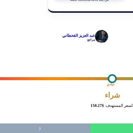
✓
عبد العزيز القحطاني
مراجع
حيادي
شراء
لسعر المستهدف:
$158.27
7