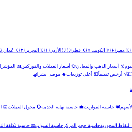
سطين
🇴🇲 عُمان
🇧🇭 البحرين
🇯🇴 الأردن
🇶🇦 قطر
🇰🇼 الكويت
🇪🇬 
 الاقتصادية
💱 أسعار العملات والفوركس
🥇 أسعار الذهب والمعادن
🥇 
🔥 موصى بشرائها
💵 أعلى توزيعات
💰 أرخص تقييماً

صادي
💱 محول العملات
💼 حاسبة نهاية الخدمة
🕊️ حاسبة المواريث
🧼 حا
اسبة تكلفة التداول
حاسبة السواب
حاسبة حجم المركز
حاسبة النقاط ال