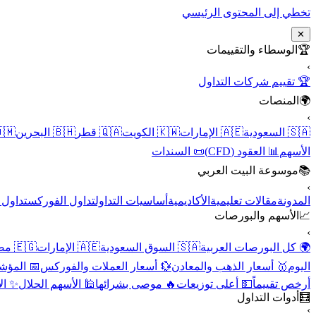
تخطي إلى المحتوى الرئيسي
✕
الوسطاء والتقييمات
🏆
›
🏆 تقييم شركات التداول
المنصات
🌍
›
 عُمان
🇧🇭 البحرين
🇶🇦 قطر
🇰🇼 الكويت
🇦🇪 الإمارات
🇸🇦 السعودية
📜 السندات
📊 العقود (CFD)
الأسهم
موسوعة البيت العربي
📚
›
الأسهم
تداول الفوركس
أساسيات التداول
الأكاديمية
مقالات تعليمية
المدونة
الأسهم والبورصات
📈
›
🇪🇬 مصر
🇦🇪 الإمارات
🇸🇦 السوق السعودية
🌍 كل البورصات العربية
لاقتصادية
💱 أسعار العملات والفوركس
🥇 أسعار الذهب والمعادن
اليوم
نقية
🕌 الأسهم الحلال
🔥 موصى بشرائها
💵 أعلى توزيعات
أرخص تقييماً
أدوات التداول
🧮
›