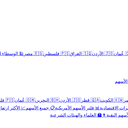
سلامية الحلال
🇪🇬 مصر
🇵🇸 فلسطين
🇮🇶 العراق
🇯🇴 الأردن
🇴
تداول 
🇵🇸 فلسطين
🇴🇲 عُمان
🇧🇭 البحرين
🇯🇴 الأردن
🇶🇦 قطر
🇰🇼 الكويت
 الأكثر ارتفاعاً
📋 جميع الأسهم
📊 فلتر الأسهم الأمريكية
📅 المؤشرات ا
👨‍🏫 العلماء والهيئات الشرعية
✨ الأسهم ال