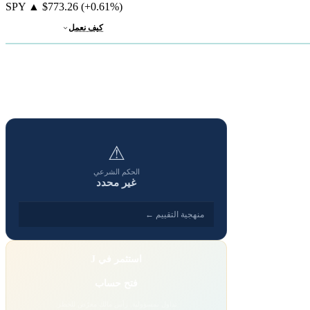
SPY
▲
$773.26
(+0.61%)
كيف نعمل
⚠
الحكم الشرعي
غير محدد
منهجية التقييم ←
استثمر في J
فتح حساب
تداول بمسؤولية. رأس مالك معرّض للخطر.