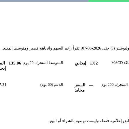
ير ومتوسط المدى.
MACD
المتوسط المتحرك 20 يوم
1.02
· إيجابي
135.06
· الس
إيجا
حرك 200 يوم
الدعم (60 يوم)
7.21
—
· السعر
محايد
راض إعلامية فقط، وليست توصية بالشراء أو البيع.