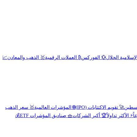
إسلامية الحلال
💱 الفوركس
₿ العملات الرقمية
🥇 الذهب والمعادن
📈
🚀 تقويم الاكتتابات (IPO)
🌐 المؤشرات العالمية
🥇 سعر الذهب
اً
⚡ الأكثر تداولاً
🏆 أكبر الشركات
🧺 صناديق المؤشرات ETF
💰