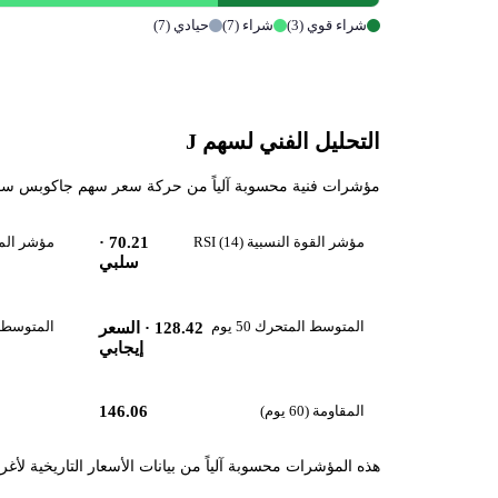
شراء قوي (3)
شراء (7)
حيادي (7)
التحليل الفني لسهم J
مؤشرات فنية محسوبة آلياً من حركة سعر سهم جاكوبس سوليوشنز (J) حتى 2026-08-07، تقرأ زخم السهم واتجاهه قص
مؤشر القوة النسبية RSI (14)
70.21
·
مؤشر الماكد 
سلبي
المتوسط المتحرك 50 يوم
المتوسط المت
128.42
· السعر
إيجابي
المقاومة (60 يوم)
146.06
هذه المؤشرات محسوبة آلياً من بيانات الأسعار التاريخية لأغ