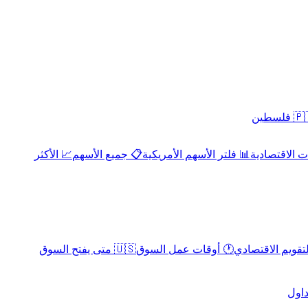
 فلسطين
 الاقتصادية
📊 فلتر الأسهم الأمريكية
📋 جميع الأسهم
📈 الأكثر
لتقويم الاقتصادي
🕐 أوقات عمل السوق
🇺🇸 متى يفتح السوق
داول