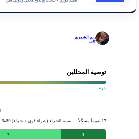
تنفيذ فوري • سحب وإيداع محلي ودولي آمن.
✓
ريم الشمري
كاتب
توصية المحللين
شراء
ا
17
تقييماً مسجَّلاً — نسبة الشراء (شراء قوي + شراء)
59%
.
7
3