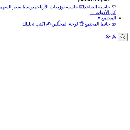
🌴 حاسبة التقاعد
💵 حاسبة توزيعات الأرباح
متوسط سعر السهم
كل الأدوات ←
المجتمع
▾
🧱 حائط المجتمع
🏆 لوحة المحلّلين
✍️ اكتب تحليلك