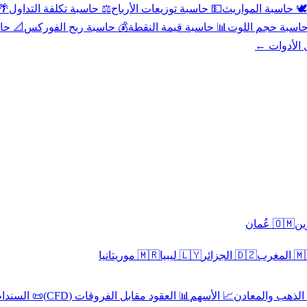
عد
⚖️ حاسبة تكلفة التداول
💵 حاسبة توزيعات الأرباح
🕊️ حاسبة المواريث
حورية
💰 حاسبة ربح الفوركس
📊 حاسبة قيمة النقطة
🧮 حاسبة حجم ال
كل الأدوا
🇴🇲 عُمان
🇲🇷 موريتانيا
🇱🇾 ليبيا
🇩🇿 الجزائر
🇲🇦 ا
 السندات
📊 العقود مقابل الفروقات (CFD)
📈 الأسهم
🥇 الذهب والمع