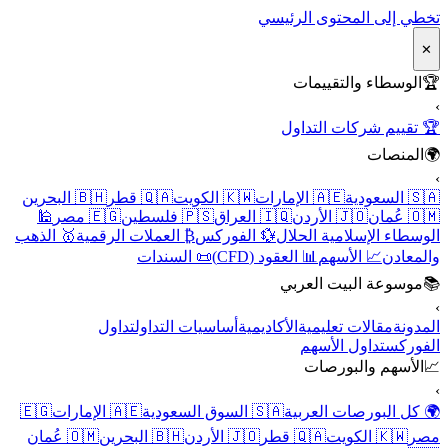
تخطي إلى المحتوى الرئيسي
✕
🏆
الوسطاء والتقييمات
›
🏆 تقييم شركات التداول
🌍
المنصات
›
🇸🇦 السعودية
🇦🇪 الإمارات
🇰🇼 الكويت
🇶🇦 قطر
🇧🇭 البحرين
🇴🇲 عُمان
🇯🇴 الأردن
🇮🇶 العراق
🇵🇸 فلسطين
🇪🇬 مصر
🕌
الوسطاء الإسلامية الحلال
💱 الفوركس
₿ العملات الرقمية
🥇 الذهب
والمعادن
📈 الأسهم
📊 العقود (CFD)
📜 السندات
📚
موسوعة البيت العربي
›
المدونة
مقالات تعليمية
الأكاديمية
أساسيات التداول
تداول
الفوركس
تداول الأسهم
📈
الأسهم والبورصات
›
🌍 كل البورصات العربية
🇸🇦 السوق السعودية
🇦🇪 الإمارات
🇪🇬
مصر
🇰🇼 الكويت
🇶🇦 قطر
🇯🇴 الأردن
🇧🇭 البحرين
🇴🇲 عُمان