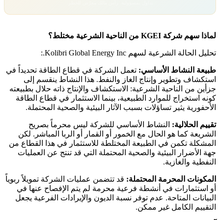
تداول بمسؤولية. رأس مالك معرّض للخطر.
لماذا سهم شركة KGEI من الناحية الشرعية مختلط؟
تحليل الحالة الشرعية لسهم Kolibri Global Energy Inc.:
طبيعة النشاط الأساسي:
تعمل الشركة في قطاع الطاقة تحديداً في
استكشاف وتطوير وإنتاج الغاز والنفط. هذا النشاط ينقسم إلى
جزأين من الناحية الشرعية: الاستكشاف والإنتاج ذاته حلال بطبيعته
كونه استخراج للموارد الطبيعية، بينما الاستثمار في قطاع الطاقة
الأحفورية يثير تساؤلات بسبب الآثار البيئية والصحية المحتملة.
تقييم الحلالية:
النشاط الأساسي للشركة ليس محرماً بصريح
الشريعة كما هو الحال مع الخمور أو القمار أو الربا المباشر. لكن
المشكلة تكمن في الطبيعة المختلطة للاستثمار في هذا القطاع من
جهة الأضرار البيئية والصحية المحتملة التي قد تنتج عن العمليات
النفطية والغازية.
المكونات المحرمة المحتملة:
قد تتضمن عمليات الشركة تمويلاً ربوياً
أو استثمارات في أنشطة فرعية محرمة لم يتم الإفصاح عنها في
البيانات المتاحة. عدم توفر نسبة الديون والإيرادات الفرعية يجعل
التقييم الكامل غير ممكن.