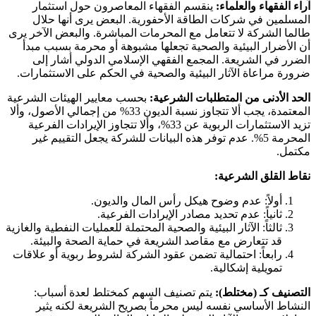
آراء الفقهاء والعلماء:
ينقسم الفقهاء المعاصرون حول استثمار
المسلمين في شركات الطاقة الأحفورية. البعض يرى أنها حلال
طالما الشركة لا تتعامل مع المحرمات المباشرة. والبعض الآخر يرى
أن الأضرار البيئية والصحية تجعلها مشبوهة أو محرمة بسبب مبدأ
الضرر في الشريعة. المجمع الفقهي الإسلامي الدولي أشار إلى
ضرورة مراعاة الآثار البيئية والصحية في الحكم على الاستثمارات.
الحد الأدنى من المتطلبات الشرعية:
بحسب معايير الهيئات الشرعية
المعتمدة، يجب ألا تتجاوز نسبة الديون 33% من إجمالي الأصول، وألا
تزيد الاستثمارات الربوية عن 33%، وألا تتجاوز الإيرادات الفرعية
المحرمة 5%. عدم توفر هذه البيانات للشركة يجعل التقييم غير
مكتمل.
نقاط القلق الشرعية:
أولاً: عدم وضوح هيكل رأس المال والديون.
ثانياً: عدم تحديد مصادر الإيرادات الفرعية.
ثالثاً: الآثار البيئية والصحية المحتملة للعمليات النفطية والغازية
قد تتعارض مع مقاصد الشريعة في حماية الصحة والبيئة.
رابعاً: احتمالية تضمن عقود الشركة لشروط ربوية أو علاقات
تمويلية إشكالية.
التصنيف كـ (مختلط):
يتم تصنيف السهم كمختلط لعدة أسباب:
النشاط الأساسي نفسه ليس محرماً بصريح الشريعة لكنه يثير