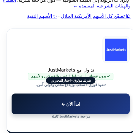
الإيرادات الربوية إلى القيمة السوقية — دون مراجعة بشرية.
العلماء
والهيئات الشرعية المعتمدة ←
🕌 تصفّح كل الأسهم الأمريكية الحلال
·
✨ الأسهم النقية
تداول مع JustMarkets
✓ بدون عمولة
✓ تداول الذهب والفوركس والأسهم
شريك موثوق • اختيار المحررين
تنفيذ فوري • سحب وإيداع محلي ودولي آمن.
ابدأ الآن ←
مراجعة JustMarkets كاملة