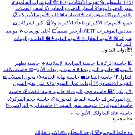
🇵🇸 فلسطين
🚀 تقويم الاكتتابات (IPO)
🌐 المؤشرات العالمية
🥇
سعر الذهب اليوم
🥇 أسعار الذهب والمعادن
💱 أسعار العملات
والفوركس
📅 المؤشرات الاقتصادية
📊 فلتر الأسهم الأمريكية
📋
جميع الأسهم
📈 الأكثر ارتفاعاً
⚡ الأكثر تداولاً
🏆 أكبر الشركات
🧺
صناديق المؤشرات ETF
💰 أرخص تقييماً
💵 أعلى توزيعات
🔥 موصى
بشرائها
🕌 الأسهم الحلال
✨ الأسهم النقية
👨‍🏫 العلماء والهيئات
الشرعية
🧮
أدوات التداول
›
🕌 حاسبة الزكاة
🕌 حاسبة المرابحة الإسلامية
🧼 حاسبة تطهير
الأسهم
🕊️ حاسبة المواريث
💵 حاسبة توزيعات الأرباح
⚖️ حاسبة تكلفة
التداول
🌴 حاسبة التقاعد
💼 حاسبة نهاية الخدمة
💱 محول العملات
📅
التقويم الاقتصادي
🕐 أوقات عمل السوق
🇺🇸 متى يفتح السوق
الأمريكي؟
🧮 حاسبة حجم اللوت
📊 حاسبة قيمة النقطة
💰 حاسبة
ربح الفوركس
📐 حاسبة النقاط المحورية
📏 حاسبة حجم المركز
🌙
حاسبة السواب
📈 متوسط سعر السهم
💹 حاسبة الربح التراكمي
📉
حاسبة عائد التداول
كل الأدوات ←
🧱
المجتمع
›
🧱 حائط المجتمع
🏆 لوحة المحلّلين
✍️ اكتب تحليلك