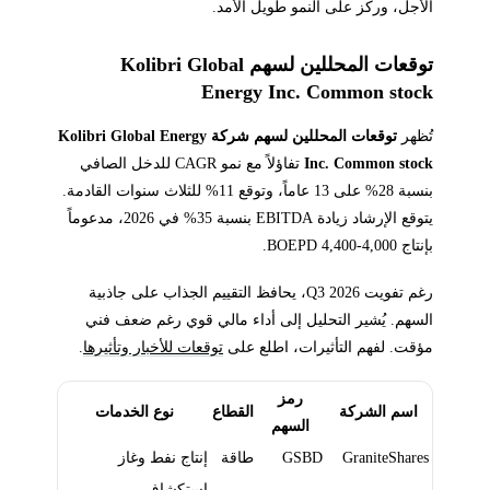
الأجل، وركز على النمو طويل الأمد.
توقعات المحللين لسهم Kolibri Global
Energy Inc. Common stock
تُظهر
توقعات المحللين لسهم شركة Kolibri Global Energy
Inc. Common stock
تفاؤلاً مع نمو CAGR للدخل الصافي
بنسبة 28% على 13 عاماً، وتوقع 11% للثلاث سنوات القادمة.
يتوقع الإرشاد زيادة EBITDA بنسبة 35% في 2026، مدعوماً
بإنتاج 4,000-4,400 BOEPD.
رغم تفويت Q3 2026، يحافظ التقييم الجذاب على جاذبية
السهم. يُشير التحليل إلى أداء مالي قوي رغم ضعف فني
مؤقت. لفهم التأثيرات، اطلع على
توقعات للأخبار وتأثيرها
.
رمز
اسم الشركة
القطاع
نوع الخدمات
السهم
GraniteShares
GSBD
طاقة
إنتاج نفط وغاز
استكشاف