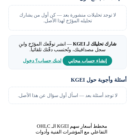
لا توجد تحليلات منشورة بعد — كن أول من يشارك
تحليله المؤرّخ لهذا الأصل.
شارك تحليلك لـ KGEI
— انشر توقّعك المؤرّخ وابنِ
سجل مصداقيتك، وتُحتسب دقّتك تلقائياً.
إنشاء حساب مجاني
لديك حساب؟ دخول
أسئلة وأجوبة حول KGEI
لا توجد أسئلة بعد — اسأل أول سؤال عن هذا الأصل.
مخطط أسعار سهم KGEI الـ OHLC
التفاعلي مع المؤشرات الفنية وأدوات