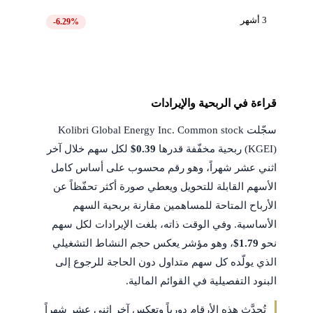
3 أشهر
-6.29%
قراءة في الربحية والإيرادات
سجّلت Kolibri Global Energy Inc. Common stock
(KGEI) ربحية مخفّفة قدرها
$0.39
لكل سهم خلال آخر
اثني عشر شهراً، وهو رقم محسوب على أساس كامل
الأسهم القابلة للتحويل ويعطي صورة أكثر تحفّظاً عن
الأرباح المتاحة للمساهمين مقارنة بربحية السهم
الأساسية. وفي الوقت ذاته، بلغت الإيرادات لكل سهم
نحو
$1.79
، وهو مؤشر يعكس حجم النشاط التشغيلي
الذي يولّده كل سهم متداول دون الحاجة للرجوع إلى
البنود التفصيلية في القوائم المالية.
تُحدَّث هذه الأرقام دورياً وتعكس آخر اثني عشر شهراً