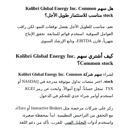
هل سهم Kolibri Global Energy Inc. Common
stock مناسب للاستثمار طويل الأجل؟
نعم، مناسب للطويل الأجل بفضل توقعات النمو، لكن راقب
العوامل السوقية. استخدم قوائم للمتابعة: تحقق الإنتاج
شهرياً، قارن EBITDA، وتابع الإرشاد السنوي.
كيف أشتري سهم Kolibri Global Energy Inc.
Common stock؟
لشراء
سهم شركة Kolibri Global Energy Inc. Common
stock
، اختر منصات تداول موثوقة مدرجة في NASDAQ أو
TSX. سجل حساباً، أودع أموالاً، وابحث عن رمز KGEI.
استخدم أوامر شراء حدي للتحكم في الدخول.
ركز على شركات مرخصة مثل Interactive Brokers أو eToro،
مع التحقق من التراخيص التنظيمية. ابدأ بمحفظة صغيرة،
واستخدم أدوات
التحليل الفني
. للعرب، تأكد من دعم اللغة