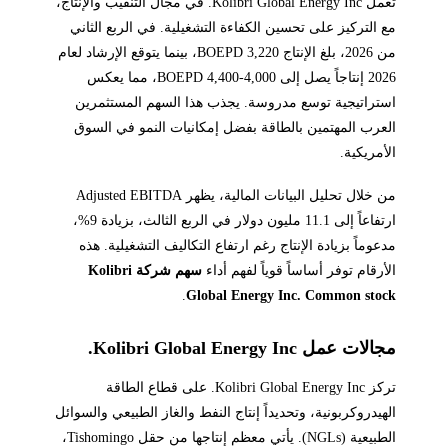
تعمل Kolibri Global Energy Inc. في مجال التنقيب والإنتاج،
مع التركيز على تحسين الكفاءة التشغيلية. في الربع الثاني
من 2026، بلغ الإنتاج 3,220 BOEPD، بينما يتوقع الإرشاد لعام
2026 إنتاجاً يصل إلى 4,000-4,400 BOEPD، مما يعكس
استراتيجية توسع مدروسة. يجذب هذا السهم المستثمرين
العرب المهتمين بالطاقة بفضل إمكانيات النمو في السوق
الأمريكية.
من خلال تحليل البيانات المالية، يظهر Adjusted EBITDA
ارتفاعاً إلى 11.1 مليون دولار في الربع الثالث، بزيادة 9%،
مدعوماً بزيادة الإنتاج رغم ارتفاع التكاليف التشغيلية. هذه
الأرقام توفر أساساً قوياً لفهم أداء
سهم شركة Kolibri
.
Global Energy Inc. Common stock
مجالات عمل Kolibri Global Energy Inc.
تركز Kolibri Global Energy Inc. على قطاع الطاقة
الهيدروكربونية، وتحديداً إنتاج النفط والغاز الطبيعي والسوائل
الطبيعية (NGLs). يأتي معظم إنتاجها من حقل Tishomingo،