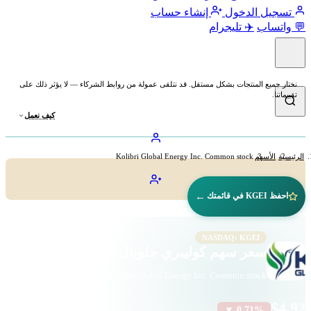
تسجيل الدخول
إنشاء حساب
💬 واتساب
✈️ تليجرام
نختار جميع المنتجات بشكل مستقل. قد نتلقى عمولة من روابط الشركاء — لا يؤثر ذلك على
تقييماتنا.
كيف نعمل
الرئيسية
الأسهم
Kolibri Global Energy Inc. Common stock
←
احفظ KGEI في قائمتك
NASDAQ: KGEI
سعر سهم كوليبري جلوبال إنرجي (KGEI)
Kolibri Global Energy Inc. Common stock · الطاقة · ناسداك
$4.92
▼ 0.71%