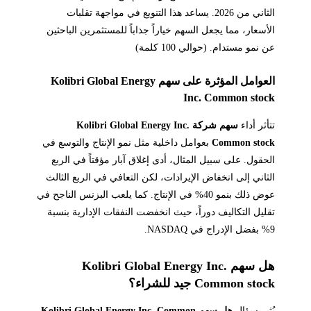
الثاني من 2026. يساعد هذا التنويع في مواجهة تقلبات
الأسعار، مما يجعل السهم خياراً جذاباً للمستثمرين الباحثين
عن نمو مستدام. (حوالي 100 كلمة)
العوامل المؤثرة على سهم Kolibri Global Energy
Inc. Common stock
تتأثر أداء
سهم شركة Kolibri Global Energy Inc.
Common stock
بعوامل داخلية مثل نمو الإنتاج والتوسع في
الحقول. على سبيل المثال، أدى إغلاق آبار مؤقتاً في الربع
الثاني إلى انخفاض الإيرادات، لكن التعافي في الربع الثالث
عوض ذلك بنمو 40% في الإنتاج. كما يلعب البزنس الناجح في
تقليل التكاليف دوراً، حيث انخفضت النفقات الإدارية بنسبة
9% بفضل الإدراج في NASDAQ.
هل سهم Kolibri Global Energy Inc.
Common stock جيد للشراء؟
يُثير سؤال
هل سهم Kolibri Global Energy Inc. Common