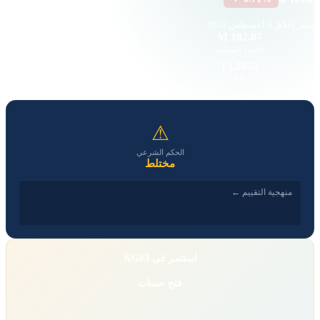
سعر إغلاق
5 أغسطس 2026
7.76 K
182.07 M
القيمة السوقية
حجم التداول
0.49
13.2658
EPS
P/E
⚠
الحكم الشرعي
مختلط
منهجية التقييم ←
استثمر في KGEI
فتح حساب