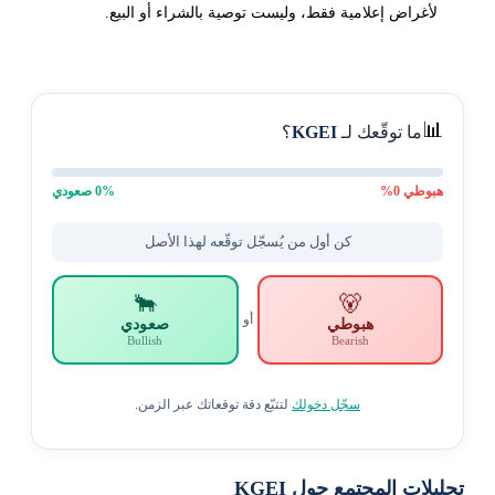
لأغراض إعلامية فقط، وليست توصية بالشراء أو البيع.
📊
ما توقّعك لـ
KGEI
؟
هبوطي
0
%
% صعودي
0
كن أول من يُسجّل توقّعه لهذا الأصل
🐂
🐻
أو
هبوطي
صعودي
Bullish
Bearish
سجّل دخولك
لتتبّع دقة توقعاتك عبر الزمن.
تحليلات المجتمع حول KGEI