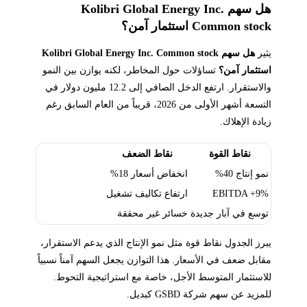
هل سهم Kolibri Global Energy Inc.
Common stock استثمار آمن؟
يثير
هل سهم Kolibri Global Energy Inc. Common stock
استثمار آمن؟
تساؤلات حول المخاطر، لكنه يوازن بين النمو
والاستقرار. ارتفع الدخل الصافي إلى 12.2 مليون دولار في
التسعة أشهر الأولى من 2026، قريباً من العام السابق رغم
زيادة الإهلاك.
نقاط القوة
نقاط الضعف
نمو إنتاج 40%
انخفاض أسعار 18%
EBITDA +9%
ارتفاع تكاليف تشغيل
توسع في آبار جديدة
خسائر غير محققة
يبرز الجدول نقاط قوة مثل نمو الإنتاج الذي يدعم الاستقرار،
مقابل ضعف في الأسعار. هذا التوازن يجعل السهم آمناً نسبياً
للاستثمار المتوسط الأجل، خاصة مع استراتيجية التحوط.
للمزيد عن سهم شركة GSBD كبديل.