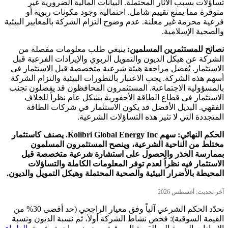
تساؤلات بسبب الآثار المحتملة. البيانات المالية الضرورية غير
متوفرة مما يمنع تقييم شامل. احتمالية وجود مكونات ربوية أو
فرعية محرمة غير معلنة. عدم وضوح التزام الشركة بالمعايير البيئية
والصحية الإسلامية.
نصائح للمستثمرين المسلمين:
ينبغي طلب معلومات مفصلة من
الشركة عن هيكل الديون والتمويل الربوي والإيرادات الفرعية قبل
الاستثمار. يُفضل مراجعة هيئة شرعية متخصصة قبل الاستثمار في
أسهم هذه الشركة. يجب الاعتبار بالتطورات البيئية والتزام الشركة
بالمسؤولية الاجتماعية. المستثمرون المحافظون قد يفضلون تجنب
الاستثمار في قطاع الطاقة الأحفورية بشكل عام نظراً للخلاف
الفقهي. البديل الأفضل قد يكون الاستثمار في شركات الطاقة
المتجددة التي لا تثير هذه التساؤلات الشرعية.
الحكم النهائي:
سهم Kolibri Global Energy Inc. يصنف كاستثمار
مختلط من الناحية الشرعية، وينصح المستثمرون المسلمون
بممارسة الحذر والحصول على استشارة شرعية متخصصة قبل
الاستثمار فيه نظراً لعدم توفر المعلومات الكاملة والتساؤلات
المحيطة بالأضرار البيئية والصحية المحتملة وهيكل التمويل والديون.
آخر تحديث: أغسطس 2026
نحدّد الحكم الشرعي آلياً وفق معيار الراجحي (حد أقصى 30% من
القيمة السوقية): فحص نشاط الشركة أولاً، ثم نسبة الديون ونسبة