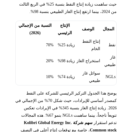
حيث ساهمت زيادة إنتاج النفط بنسبة 25% في الربع الثالث
من 2024، بينما ارتفع إنتاج الغاز الطبيعي بنسبة 98%.
الإنتاج
النسبة من الإجمالي
المجال
الوصف
الرئيسي
(2026)
إنتاج النفط
نفط
زيادة 25%
70%
الخام
غاز
استخراج الغاز
زيادة 98%
20%
طبيعي
سوائل غاز
NGLs
زيادة 74%
10%
طبيعي
يوضح هذا الجدول التركيز الرئيسي للشركة على النفط
كمصدر أساسي للإيرادات، حيث شكل 70% من الإجمالي في
2026. زيادة إنتاج الغاز بنسبة 345% في الإيرادات تعكس
تنويعاً ناجحاً، بينما ساهمت NGLs بنمو 67%. هذه المجالات
تدعم استقرار
سهم شركة Kolibri Global Energy Inc.
Common stock
، خاصة مع توقعات إنتاج أعلى في النصف