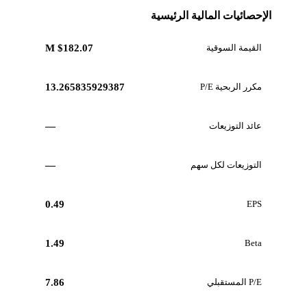
الإحصائيات المالية الرئيسية
القيمة السوقية
$182.07 M
مكرر الربحية P/E
13.265835929387
عائد التوزيعات
—
التوزيعات لكل سهم
—
0.49
EPS
1.49
Beta
P/E المستقبلي
7.86