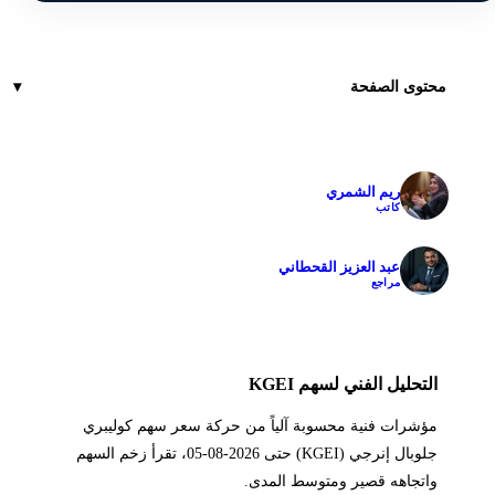
محتوى الصفحة
ريم الشمري
✓
كاتب
عبد العزيز القحطاني
✓
مراجع
التحليل الفني لسهم KGEI
مؤشرات فنية محسوبة آلياً من حركة سعر سهم كوليبري
جلوبال إنرجي (KGEI) حتى 2026-08-05، تقرأ زخم السهم
واتجاهه قصير ومتوسط المدى.