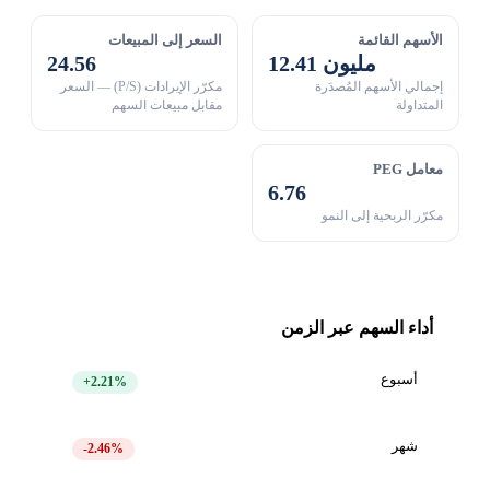
الأسهم القائمة
السعر إلى المبيعات
12.41 مليون
24.56
إجمالي الأسهم المُصدَرة
مكرّر الإيرادات (P/S) — السعر
المتداولة
مقابل مبيعات السهم
معامل PEG
6.76
مكرّر الربحية إلى النمو
أداء السهم عبر الزمن
أسبوع
+2.21%
شهر
-2.46%