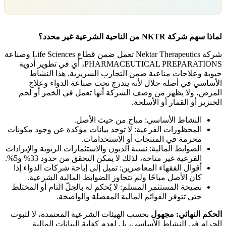
تداول بمسؤولية. رأس مالك معرّض للخطر.
لماذا سهم شركة NKTR من الناحية الشرعية غير محدد؟
شركة Nektar Therapeutics تعمل ضمن قطاع Life Sciences وصناعة
PHARMACEUTICAL PREPARATIONS، أي في تطوير أدوية
حيوية وعلاجات مناعية ضمن التجارب السريرية. هذا النشاط
الأساسي في أصله حلال لأنه يندرج تحت صناعة الدواء وعلاج
المرض، ولا يظهر من وصف الشركة أنها تعمل في الخمر أو لحم
الخنزير أو القمار أو الأسلحة.
النشاط الأساسي: مباح من حيث الأصل.
المحظورات الفرعية: لا توجد بيانات مؤكدة عن وجود مكونات
محرمة في المنتجات أو الاستخدامات.
الضوابط المالية: نسبة الديون والاستثمارات الربوية والإيرادات
الفرعية غير متاحة، لذلك لا يمكن التحقق من حدود 33% و5%.
أقوال الفقهاء المعاصرين: تميل إلى إباحة شركات الدواء إذا
كان الأصل مباحًا ولم تتجاوز الضوابط المالية الشرعية.
نصيحة المستثمر المسلم: لا يُحكم له بالحِلّ التام أو المختلط
حتى تتوفر القوائم المالية المفصلة والواضحة.
الحكم النهائي: مجهول
بحسب الهيئات الشرعية المعتمدة، لا لثبوت
الحرام في النشاط الأساسي، بل لعدم كفاية البيانات المالية