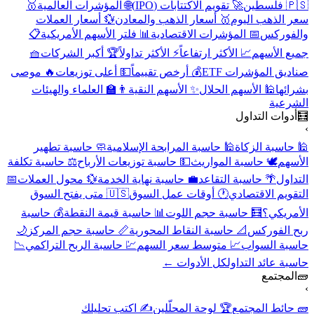
🇵🇸 فلسطين
🚀 تقويم الاكتتابات (IPO)
🌐 المؤشرات العالمية
🥇
سعر الذهب اليوم
🥇 أسعار الذهب والمعادن
💱 أسعار العملات
والفوركس
📅 المؤشرات الاقتصادية
📊 فلتر الأسهم الأمريكية
📋
جميع الأسهم
📈 الأكثر ارتفاعاً
⚡ الأكثر تداولاً
🏆 أكبر الشركات
🧺
صناديق المؤشرات ETF
💰 أرخص تقييماً
💵 أعلى توزيعات
🔥 موصى
بشرائها
🕌 الأسهم الحلال
✨ الأسهم النقية
👨‍🏫 العلماء والهيئات
الشرعية
🧮
أدوات التداول
›
🕌 حاسبة الزكاة
🕌 حاسبة المرابحة الإسلامية
🧼 حاسبة تطهير
الأسهم
🕊️ حاسبة المواريث
💵 حاسبة توزيعات الأرباح
⚖️ حاسبة تكلفة
التداول
🌴 حاسبة التقاعد
💼 حاسبة نهاية الخدمة
💱 محول العملات
📅
التقويم الاقتصادي
🕐 أوقات عمل السوق
🇺🇸 متى يفتح السوق
الأمريكي؟
🧮 حاسبة حجم اللوت
📊 حاسبة قيمة النقطة
💰 حاسبة
ربح الفوركس
📐 حاسبة النقاط المحورية
📏 حاسبة حجم المركز
🌙
حاسبة السواب
📈 متوسط سعر السهم
💹 حاسبة الربح التراكمي
📉
حاسبة عائد التداول
كل الأدوات ←
🧱
المجتمع
›
🧱 حائط المجتمع
🏆 لوحة المحلّلين
✍️ اكتب تحليلك