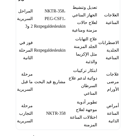
تعديل وتنشيط
NKTR-358،
المراحل
العلاجات
الجهاز المناعي
PEG-CSF1،
السريرية
المناعية
لعلاج حالات
Rezpegaldesleukin
2 و3
مزمنة ومناعية
علاج التهابات
الاضطرابات
فوز في
الجلد المزمنة
الجلدية
Rezpegaldesleukin
المرحلة
مثل الإكزيما
المناعية
الثانية
والذئبة
ابتكار تركيبات
علاجات
مرحلة
دوائية لدعم علاج
مرضى
مشاريع قيد البحث
ما قبل
السرطان
الأورام
السريرية
المناعي
تطوير أدوية
أمراض
مرحلة
موجهة لعلاج
المناعة
NKTR-358
التجارب
اختلالات المناعة
الذاتية
السريرية
المزمنة