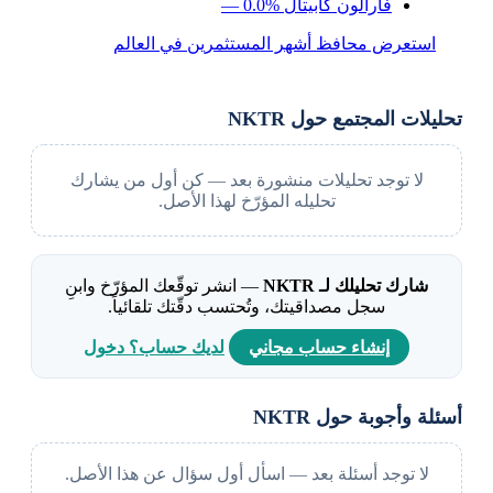
فارالون كابيتال
— 0.0%
استعرض محافظ أشهر المستثمرين في العالم
تحليلات المجتمع حول NKTR
لا توجد تحليلات منشورة بعد — كن أول من يشارك
تحليله المؤرّخ لهذا الأصل.
شارك تحليلك لـ NKTR
— انشر توقّعك المؤرّخ وابنِ
سجل مصداقيتك، وتُحتسب دقّتك تلقائياً.
إنشاء حساب مجاني
لديك حساب؟ دخول
أسئلة وأجوبة حول NKTR
لا توجد أسئلة بعد — اسأل أول سؤال عن هذا الأصل.