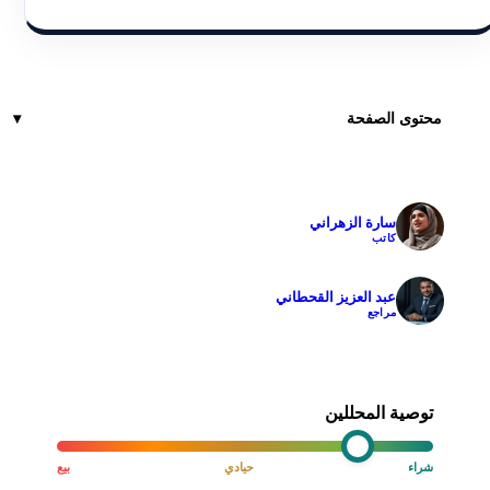
محتوى الصفحة
سارة الزهراني
✓
كاتب
عبد العزيز القحطاني
✓
مراجع
توصية المحللين
شراء
حيادي
بيع