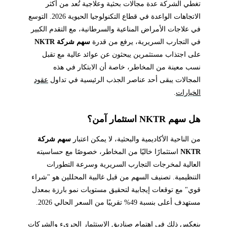
تغطي الشركة عدة مجالات بحثية وعلاجية تُعد من أكثر
الاتجاهات الواعدة في قطاع التكنولوجيا الحيوية 2026. التوسع
في علاجات الأمراض المناعية والسرطانية، مع التقدم الكبير
في التجارب السريرية، يرفع من قدرة
سهم شركة NKTR
على اجتذاب مستثمرين يبحثون عن عوائد عالية مع تقبل
نسب معينة من المخاطر، خاصة أن الابتكار في هذه
المجالات يبقى أحد عناصر الجذب الرئيسية في تداول
عقود
الخيارات
.
هل سهم NKTR استثمار آمن؟
من الناحية الأكاديمية والبحثية، لا يمكن اعتبار
سهم شركة
NKTR
استثمارًا خاليًا من المخاطر، خصوصًا مع حساسيته
العالية لمخرجات التجارب السريرية وسرعة التطورات
التنظيمية. تصنيف السهم من قبل غالبية المحللين هو "شراء
قوي" مع توقعات إيجابية لتحقيق مستويات نمو بارزة بمعدل
مستهدف أعلى بنسبة 49% تقريبًا من السعر الحالي 2026.
ينعكس ذلك في اهتمام صناديق الاستثمار الجريء والشركات