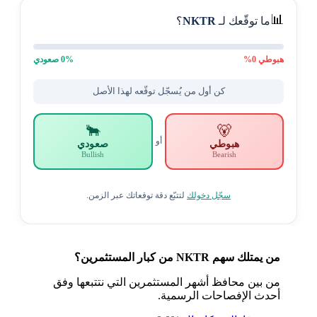
📊
ما توقّعك لـ
NKTR
؟
هبوطي
0
%
% صعودي
0
كن أول من يُسجّل توقّعه لهذا الأصل
🐂
🐻
أو
هبوطي
صعودي
Bullish
Bearish
سجّل دخولك
لتتبّع دقة توقعاتك عبر الزمن.
من يمتلك سهم NKTR من كبار المستثمرين؟
من بين محافظ أشهر المستثمرين التي نتتبعها وفق
أحدث الإفصاحات الرسمية.