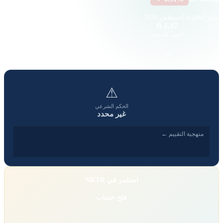
سعر إغلاق
6 أغسطس 2026
13.2 K
1.37 B
القيمة السوقية
حجم التداول
-9.45
—
EPS
P/E
⚠
الحكم الشرعي
غير محدد
منهجية التقييم ←
استثمر في NKTR
فتح حساب