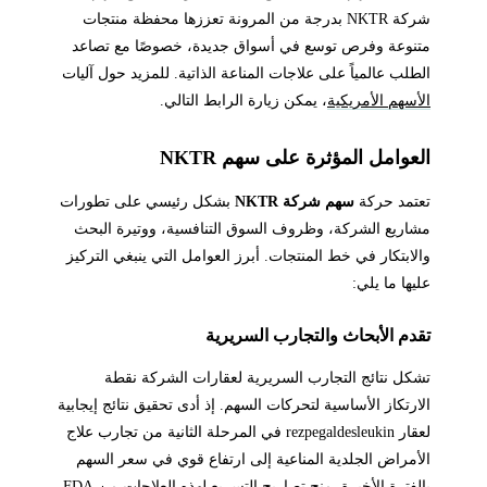
شركة NKTR بدرجة من المرونة تعززها محفظة منتجات
متنوعة وفرص توسع في أسواق جديدة، خصوصًا مع تصاعد
الطلب عالمياً على علاجات المناعة الذاتية. للمزيد حول آليات
الأسهم الأمريكية
، يمكن زيارة الرابط التالي.
العوامل المؤثرة على سهم NKTR
تعتمد حركة
سهم شركة NKTR
بشكل رئيسي على تطورات
مشاريع الشركة، وظروف السوق التنافسية، ووتيرة البحث
والابتكار في خط المنتجات. أبرز العوامل التي ينبغي التركيز
عليها ما يلي:
تقدم الأبحاث والتجارب السريرية
تشكل نتائج التجارب السريرية لعقارات الشركة نقطة
الارتكاز الأساسية لتحركات السهم. إذ أدى تحقيق نتائج إيجابية
لعقار rezpegaldesleukin في المرحلة الثانية من تجارب علاج
الأمراض الجلدية المناعية إلى ارتفاع قوي في سعر السهم
بالفترة الأخيرة. منح تصاريح التسريع لهذه العلاجات من FDA