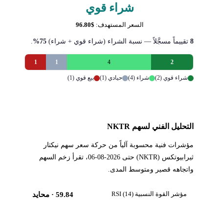
شراء قوي
السعر المستهدف:
$96.80
8
تقييماً مسجَّلاً — نسبة الشراء (شراء قوي + شراء)
75%
.
1
1
4
2
شراء قوي (2)
شراء (4)
حيادي (1)
بيع قوي (1)
التحليل الفني لسهم NKTR
مؤشرات فنية محسوبة آلياً من حركة سعر سهم نيكتار
ثيرابيوتكس (NKTR) حتى 2026-08-06، تقرأ زخم السهم
واتجاهه قصير ومتوسط المدى.
مؤشر القوة النسبية RSI (14)
59.84
· محايد