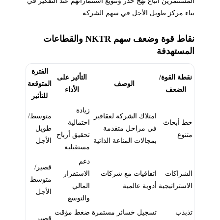
المستثمرين اتباع نهج حذر وتنويع استثماراتهم عند التفكير في
بناء مركز طويل الأجل في سهم الشركة.
نقاط قوة وضعف سهم NKTR والقطاعات
المستهدفة
الفترة
نقطة القوة/
التأثير على
الوصف
المتوقعة
الضعف
الأداء
للتأثير
زيادة
امتلاك الشركة لعقاقير
متوسط/
خط أبحاث
احتمالية
في مراحل متقدمة
طويل
متنوع
تحقيق أرباح
بمجالات المناعة الذاتية
الأجل
مستقبلية
دعم
قصير/
الشراكات
اتفاقيات مع شركات
الاستقرار
متوسط
الاستراتيجية
أدوية عالمية
المالي
الأجل
والتوسع
تذبذب
تسجيل خسائر مستمرة
ضغط مؤقت
قصير