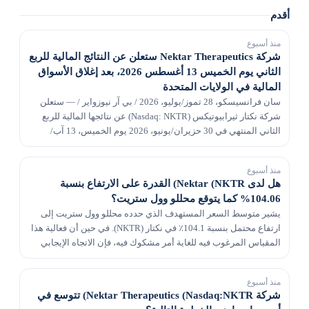
أقدم
منذ أسبوع
شركة Nektar Therapeutics ستعلن عن النتائج المالية للربع
الثاني يوم الخميس 13 أغسطس 2026، بعد إغلاق الأسواق
المالية في الولايات المتحدة
سان فرانسيسكو، 28 تموز/يوليو، 2026 / بي آر نيوزواير / — ستعلن
شركة نكتار ثيرابيوتيكس (Nasdaq: NKTR) عن نتائجها المالية للربع
الثاني المنتهي في 30 حزيران/يونيو، 2026 يوم الخميس، 13 آب/
أغسطس، 2026، بعد إغلاق الأسواق المالي...
منذ أسبوع
هل لدى Nektar (NKTR) القدرة على الارتفاع بنسبة
104.06% كما يتوقع محللو وول ستريت؟
يشير متوسط ​​السعر المستهدف الذي حدده محللو وول ستريت إلى
ارتفاع محتمل بنسبة 104.1٪ في نكتار (NKTR). في حين أن فعالية هذا
المقياس المرغوب فيه للغاية أمر مشكوك فيه، فإن الاتجاه الإيجابي
في مراجعات تقديرات الأرباح قد يترجم...
منذ أسبوع
شركة Nektar Therapeutics (Nasdaq:NKTR) تتوسع في