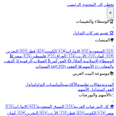
تخطي إلى المحتوى الرئيسي
✕
🏆
الوسطاء والتقييمات
›
🏆 تقييم شركات التداول
🌍
المنصات
›
🇸🇦 السعودية
🇦🇪 الإمارات
🇰🇼 الكويت
🇶🇦 قطر
🇧🇭 البحرين
🇴🇲 عُمان
🇯🇴 الأردن
🇮🇶 العراق
🇵🇸 فلسطين
🇪🇬 مصر
🕌
الوسطاء الإسلامية الحلال
💱 الفوركس
₿ العملات الرقمية
🥇 الذهب
والمعادن
📈 الأسهم
📊 العقود (CFD)
📜 السندات
📚
موسوعة البيت العربي
›
المدونة
مقالات تعليمية
الأكاديمية
أساسيات التداول
تداول
الفوركس
تداول الأسهم
📈
الأسهم والبورصات
›
🌍 كل البورصات العربية
🇸🇦 السوق السعودية
🇦🇪 الإمارات
🇪🇬
مصر
🇰🇼 الكويت
🇶🇦 قطر
🇯🇴 الأردن
🇧🇭 البحرين
🇴🇲 عُمان