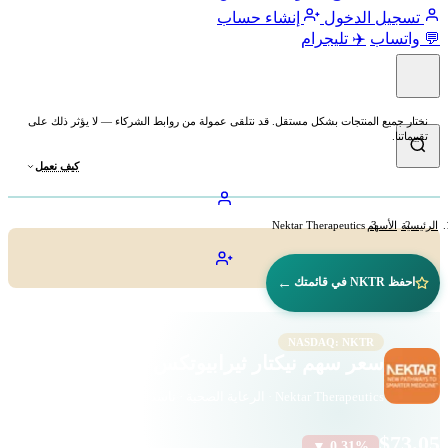
تسجيل الدخول
إنشاء حساب
💬 واتساب
✈️ تليجرام
نختار جميع المنتجات بشكل مستقل. قد نتلقى عمولة من روابط الشركاء — لا يؤثر ذلك على
تقييماتنا.
كيف نعمل
الرئيسية
الأسهم
Nektar Therapeutics
←
احفظ NKTR في قائمتك
NASDAQ: NKTR
سعر سهم نيكتار ثيرابيوتكس (NKTR)
Nektar Therapeutics · الرعاية الصحية · ناسداك
$73.05
▼ 0.31%