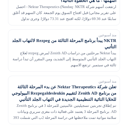
أسهمها - ما هي الخطوة التالية؟
ارتفعت أسهم شركة Nektar Therapeutics (Nasdaq: NKTR - احصل
على تقرير مجاني) قبل افتتاح السوق يوم الجمعة. كان السهم قد أغلق
سابقًا عند 69.36 دولارًا، لكنه افتتح عند 73.31 دولارًا. وجرى تداول
أسهم Nektar Therapeutics في الج...
منذ أسبوعين
NKTR يبدأ برنامج المرحلة الثالثة من Rezpeg لالتهاب الجلد
التأتبي
يبدأ Nektar مرحلتين من دراسات Zenith AD لمرض rezpeg لعلاج
التهاب الجلد التأتبي المتوسط ​​إلى الشديد، ومن المقرر أن تبدأ دراسة
ثالثة في سبتمبر. ترتفع الاسهم.
منذ أسبوعين
تعلن شركة Nektar Therapeutics عن بدء المرحلة الثالثة
من برنامج Zenith AD لتقييم Rezpegaldesleukin البيولوجي
للخلايا التائية التنظيمية الجديدة في التهاب الجلد التأتبي
المتوسط ​​إلى الشديد
تم إطلاق تجربتين تسجيليتين عالميتين للمرحلة 3 في برنامج Zenith
AD. برنامج المرحلة 3 يعتمد على فعالية ذات مغزى سريري وبيانات
سلامة مواتية تمت ملاحظتها في دراسة المرحلة 2ب التي شملت 393
مريضًا مع جرعات صيانة شهرية وربع سنو...