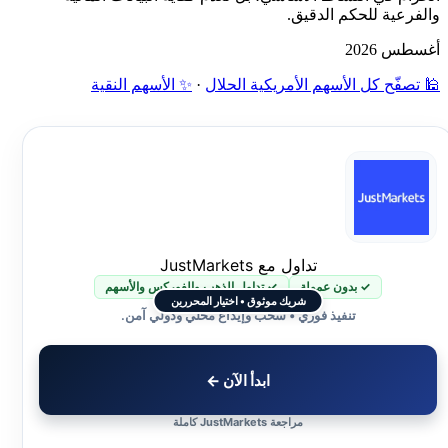
والفرعية للحكم الدقيق.
أغسطس 2026
🕌 تصفّح كل الأسهم الأمريكية الحلال
·
✨ الأسهم النقية
تداول مع JustMarkets
✓ بدون عمولة
✓ تداول الذهب والفوركس والأسهم
شريك موثوق • اختيار المحررين
تنفيذ فوري • سحب وإيداع محلي ودولي آمن.
ابدأ الآن ←
مراجعة JustMarkets كاملة