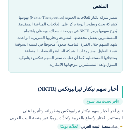
الملخص
تتميز شركة نكتار للعلاجات الحيوية (Nektar Therapeutics) بهويتها
كشركة بحث وتطوير أدوية تركز على العلاجات المناعية المتقدمة.
يُدرج سهمها برمز NKTR في بورصة ناسداك، ويحظى باهتمام
المستثمرين بفضل محفظتها المتنوعة وتجاربها السريرية الواعدة.
شهد السهم خلال الفترة الماضية صعوداً ملحوظاً في قيمته السوقية
نتيجة التفاؤل بمشروعات الشركة الحالية والتوقعات المتعلقة
بمنتجاتها المستقبلية. كما أن تقلبات سعر السهم تعكس ديناميكية
السوق وثقة المستثمرين بتوجهاتها الابتكارية.
أخبار سهم نيكتار ثيرابيوتكس (NKTR)
آخر تحديث منذ أسبوع
تابع آخر أخبار سهم نيكتار ثيرابيوتكس وتطوراته وتأثيرها على
المستثمر، تُختار وتُصاغ بالعربية وتُحدَّث يوميًا عبر منصة البيت العربي.
✦
إعداد:
منصة البيت العربي
تُحدَّث يوميًا