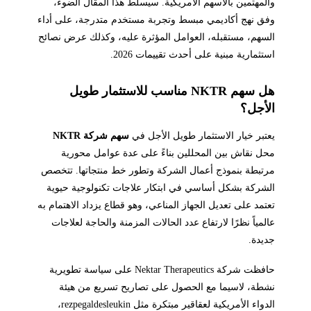
والمهتمين بالأسهم الأمريكية. سيسلط هذا المقال الضوء،
وفق نهج أكاديمي مبسط وتجربة مستخدم متدرجة، على أداء
السهم، مستقبله، العوامل المؤثرة عليه، وكذلك عرض نصائح
استثمارية مبنية على أحدث تقييمات 2026.
هل سهم NKTR مناسب للاستثمار طويل
الأجل؟
يعتبر خيار الاستثمار طويل الأجل في
سهم شركة NKTR
محل نقاش بين المحللين بناءً على عدة عوامل محورية
مرتبطة بنموذج أعمال الشركة وتطور خط منتجاتها. تتخصص
الشركة بشكل أساسي في ابتكار علاجات تكنولوجية حيوية
تعتمد على تعديل الجهاز المناعي، وهو قطاع يزداد الاهتمام به
عالمياً نظرًا لارتفاع عدد الحالات المزمنة والحاجة لعلاجات
جديدة.
حافظت شركة Nektar Therapeutics على سياسة تطويرية
نشطة، لاسيما مع الحصول على تصاريح تسريع من هيئة
الدواء الأمريكية لعقاقير مبتكرة مثل rezpegaldesleukin،