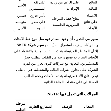
النتائج
على الرغم من زيادة
على ثقة
الأجل
المالية
الإيرادات
المستثمرين
الاعتماد
تأثير جذري
قصير/
نجاح/فشل المرحلة
على نتائج
على سعر
متوسط
السريرية الحاسمة
الأبحاث
السهم
الأجل
يظهر من الجدول أن وجود مصادر قوة مثل تنوع خط الأبحاث
والشراكات يضيف استقرارًا نسبيًا لنمو
سهم شركة NKTR
،
إلا أن المخاطر المرتبطة بتذبذب النتائج المالية والاعتماد على
الأبحاث السريرية تصنع درجة من التقلب تتطلب حذرًا
للمستثمرين. التعاون مع شركات كبرى يعزز من قدرة
الشركة على تجاوز العثرات المالية والتشغيلية. في المقابل
تبقى آفاق الأداء مرتبطة بتقدم الأبحاث وحجم الطلب
المستقبلي على منتجات المناعة الذاتية.
المجالات التي تعمل فيها NKTR
مرحلة
المجال
الوصف
المشاريع الجارية
التطوير