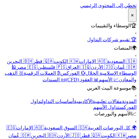
تخطي إلى المحتوى الرئيسي
✕
🏆
الوسطاء والتقييمات
›
🏆 تقييم شركات التداول
🌍
المنصات
›
🇸🇦 السعودية
🇦🇪 الإمارات
🇰🇼 الكويت
🇶🇦 قطر
🇧🇭 البحرين
🇴🇲 عُمان
🇯🇴 الأردن
🇮🇶 العراق
🇵🇸 فلسطين
🇪🇬 مصر
🕌
الوسطاء الإسلامية الحلال
💱 الفوركس
₿ العملات الرقمية
🥇 الذهب
والمعادن
📈 الأسهم
📊 العقود (CFD)
📜 السندات
📚
موسوعة البيت العربي
›
المدونة
مقالات تعليمية
الأكاديمية
أساسيات التداول
تداول
الفوركس
تداول الأسهم
📈
الأسهم والبورصات
›
🌍 كل البورصات العربية
🇸🇦 السوق السعودية
🇦🇪 الإمارات
🇪🇬
مصر
🇰🇼 الكويت
🇶🇦 قطر
🇯🇴 الأردن
🇧🇭 البحرين
🇴🇲 عُمان