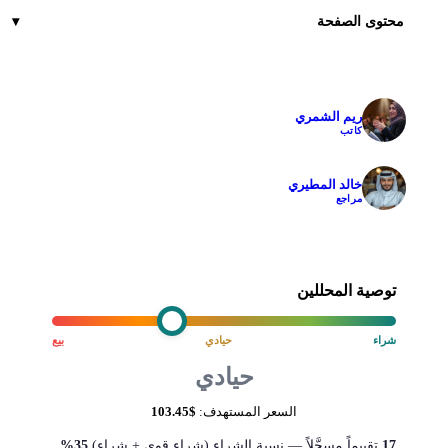
محتوى الصفحة
ريم الشمري
✓
كاتب
خالد المطيري
✓
مراجع
توصية المحللين
شراء
حيادي
بيع
حيادي
السعر المستهدف:
$103.45
17
تقييماً مسجَّلاً — نسبة الشراء (شراء قوي + شراء)
35%
.