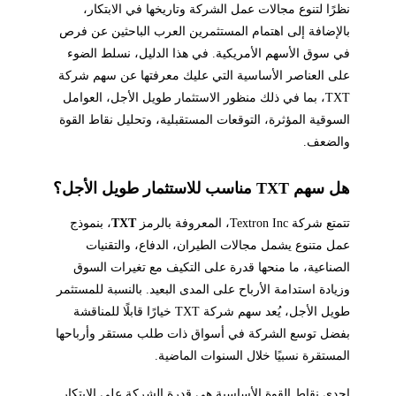
نظرًا لتنوع مجالات عمل الشركة وتاريخها في الابتكار،
بالإضافة إلى اهتمام المستثمرين العرب الباحثين عن فرص
في سوق الأسهم الأمريكية. في هذا الدليل، نسلط الضوء
على العناصر الأساسية التي عليك معرفتها عن سهم شركة
TXT، بما في ذلك منظور الاستثمار طويل الأجل، العوامل
السوقية المؤثرة، التوقعات المستقبلية، وتحليل نقاط القوة
والضعف.
هل سهم TXT مناسب للاستثمار طويل الأجل؟
تتمتع شركة Textron Inc، المعروفة بالرمز
TXT
، بنموذج
عمل متنوع يشمل مجالات الطيران، الدفاع، والتقنيات
الصناعية، ما منحها قدرة على التكيف مع تغيرات السوق
وزيادة استدامة الأرباح على المدى البعيد. بالنسبة للمستثمر
طويل الأجل، يُعد سهم شركة TXT خيارًا قابلًا للمناقشة
بفضل توسع الشركة في أسواق ذات طلب مستقر وأرباحها
المستقرة نسبيًا خلال السنوات الماضية.
إحدى نقاط القوة الأساسية هي قدرة الشركة على الابتكار