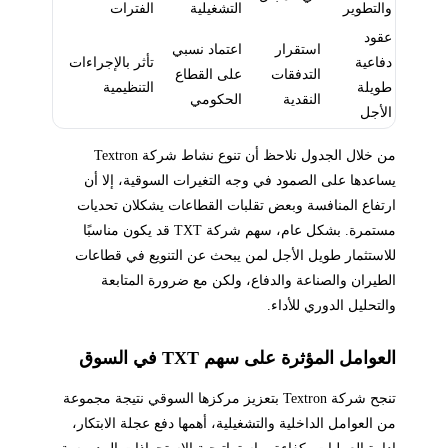
والتطوير
التشغيلية
الفترات
عقود
استقرار
اعتماد نسبي
دفاعية
تأثر بالإجراءات
التدفقات
على القطاع
طويلة
التنظيمية
النقدية
الحكومي
الأجل
من خلال الجدول نلاحظ أن تنوع نشاط شركة Textron
يساعدها على الصمود في وجه التغيرات السوقية، إلا أن
ارتفاع المنافسة وبعض تقلبات القطاعات يشكلان تحديات
مستمرة. بشكل عام، سهم شركة TXT قد يكون مناسبًا
للاستثمار طويل الأجل لمن يبحث عن التنويع في قطاعات
الطيران والصناعة والدفاع، ولكن مع ضرورة المتابعة
والتحليل الدوري للأداء.
العوامل المؤثرة على سهم TXT في السوق
تنجح شركة Textron بتعزيز مركزها السوقي نتيجة مجموعة
من العوامل الداخلية والتشغيلية، أهمها دفع عجلة الابتكار،
إدارة العمليات بكفاءة، واستراتيجية الاستحواذات المدروسة.