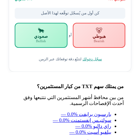
كن أول من يُسجّل توقّعه لهذا الأصل
🐂
🐻
أو
هبوطي
صعودي
Bullish
Bearish
سجّل دخولك
لتتبّع دقة توقعاتك عبر الزمن.
من يمتلك سهم TXT من كبار المستثمرين؟
من بين محافظ أشهر المستثمرين التي نتتبعها وفق
أحدث الإفصاحات الرسمية.
بارسيون برايفت
— 0.0%
سولتيـس إنفستمنت
— 0.0%
راي داليو
— 0.0%
بيلفيو أسيت
— 0.0%