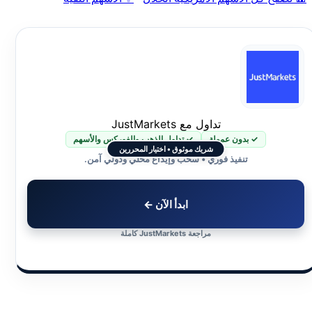
تداول مع JustMarkets
✓ بدون عمولة
✓ تداول الذهب والفوركس والأسهم
شريك موثوق • اختيار المحررين
تنفيذ فوري • سحب وإيداع محلي ودولي آمن.
ابدأ الآن ←
مراجعة JustMarkets كاملة