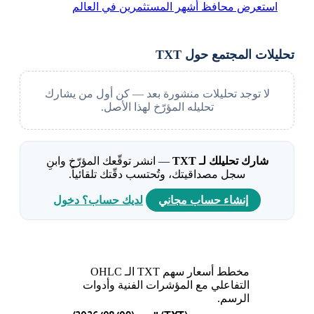
استعرض محافظ أشهر المستثمرين في العالم
تحليلات المجتمع حول TXT
لا توجد تحليلات منشورة بعد — كن أول من يشارك
تحليله المؤرّخ لهذا الأصل.
شارك تحليلك لـ TXT
— انشر توقّعك المؤرّخ وابنِ
سجل مصداقيتك، وتُحتسب دقّتك تلقائياً.
إنشاء حساب مجاني
لديك حساب؟ دخول
مخطط أسعار سهم TXT الـ OHLC
التفاعلي مع المؤشرات الفنية وأدوات
الرسم.