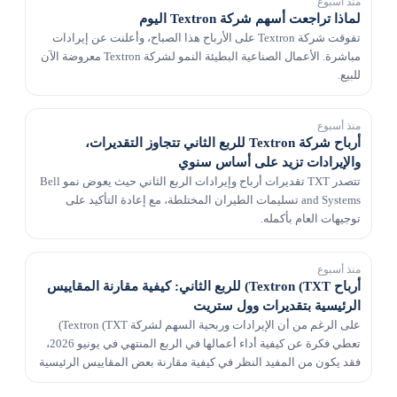
منذ أسبوع
لماذا تراجعت أسهم شركة Textron اليوم
تفوقت شركة Textron على الأرباح هذا الصباح، وأعلنت عن إيرادات
مباشرة. الأعمال الصناعية البطيئة النمو لشركة Textron معروضة الآن
للبيع.
منذ أسبوع
أرباح شركة Textron للربع الثاني تتجاوز التقديرات،
والإيرادات تزيد على أساس سنوي
تتصدر TXT تقديرات أرباح وإيرادات الربع الثاني حيث يعوض نمو Bell
and Systems تسليمات الطيران المختلطة، مع إعادة التأكيد على
توجيهات العام بأكمله.
منذ أسبوع
أرباح Textron (TXT) للربع الثاني: كيفية مقارنة المقاييس
الرئيسية بتقديرات وول ستريت
على الرغم من أن الإيرادات وربحية السهم لشركة Textron (TXT)
تعطي فكرة عن كيفية أداء أعمالها في الربع المنتهي في يونيو 2026،
فقد يكون من المفيد النظر في كيفية مقارنة بعض المقاييس الرئيسية
مع تقديرات وول ستريت وأرقام العام...