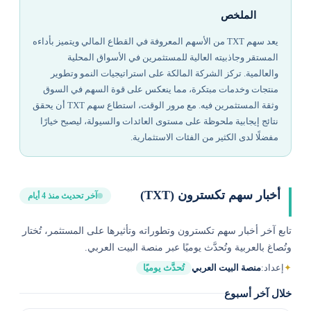
الملخص
يعد سهم TXT من الأسهم المعروفة في القطاع المالي ويتميز بأداءه
المستقر وجاذبيته العالية للمستثمرين في الأسواق المحلية
والعالمية. تركز الشركة المالكة على استراتيجيات النمو وتطوير
منتجات وخدمات مبتكرة، مما ينعكس على قوة السهم في السوق
وثقة المستثمرين فيه. مع مرور الوقت، استطاع سهم TXT أن يحقق
نتائج إيجابية ملحوظة على مستوى العائدات والسيولة، ليصبح خيارًا
مفضلًا لدى الكثير من الفئات الاستثمارية.
أخبار سهم تكسترون (TXT)
آخر تحديث منذ 4 أيام
تابع آخر أخبار سهم تكسترون وتطوراته وتأثيرها على المستثمر، تُختار
وتُصاغ بالعربية وتُحدَّث يوميًا عبر منصة البيت العربي.
✦
إعداد:
منصة البيت العربي
تُحدَّث يوميًا
خلال آخر أسبوع