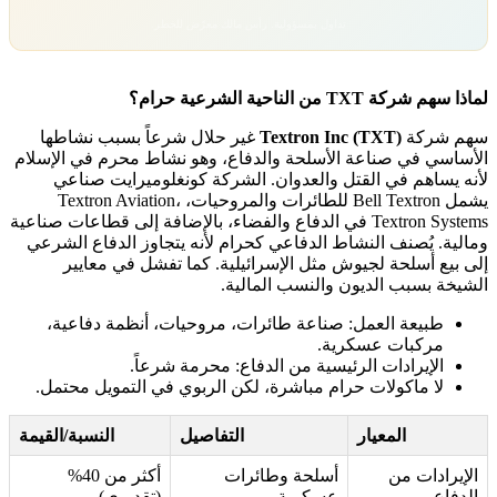
تداول بمسؤولية. رأس مالك معرّض للخطر.
لماذا سهم شركة TXT من الناحية الشرعية حرام؟
سهم شركة
Textron Inc (TXT)
غير حلال شرعاً بسبب نشاطها
الأساسي في صناعة الأسلحة والدفاع، وهو نشاط محرم في الإسلام
لأنه يساهم في القتل والعدوان. الشركة كونغلوميرايت صناعي
يشمل Bell Textron للطائرات والمروحيات، Textron Aviation،
Textron Systems في الدفاع والفضاء، بالإضافة إلى قطاعات صناعية
ومالية. يُصنف النشاط الدفاعي كحرام لأنه يتجاوز الدفاع الشرعي
إلى بيع أسلحة لجيوش مثل الإسرائيلية. كما تفشل في معايير
الشيخة بسبب الديون والنسب المالية.
طبيعة العمل: صناعة طائرات، مروحيات، أنظمة دفاعية،
مركبات عسكرية.
الإيرادات الرئيسية من الدفاع: محرمة شرعاً.
لا ماكولات حرام مباشرة، لكن الربوي في التمويل محتمل.
المعيار
التفاصيل
النسبة/القيمة
الإيرادات من
أسلحة وطائرات
أكثر من 40%
الدفاع
عسكرية
(تقديري)