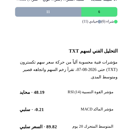
11
6
شراء (6)
حيادي (11)
التحليل الفني لسهم TXT
مؤشرات فنية محسوبة آلياً من حركة سعر سهم تكسترون
(TXT) حتى 2026-08-07، تقرأ زخم السهم واتجاهه قصير
ومتوسط المدى.
مؤشر القوة النسبية RSI (14)
48.19
· محايد
مؤشر الماكد MACD
-0.21
· سلبي
المتوسط المتحرك 20 يوم
89.82
· السعر سلبي