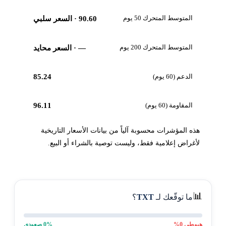
المتوسط المتحرك 50 يوم
90.60
· السعر سلبي
المتوسط المتحرك 200 يوم
—
· السعر محايد
الدعم (60 يوم)
85.24
المقاومة (60 يوم)
96.11
هذه المؤشرات محسوبة آلياً من بيانات الأسعار التاريخية
لأغراض إعلامية فقط، وليست توصية بالشراء أو البيع.
📊
ما توقّعك لـ
TXT
؟
هبوطي
0
%
% صعودي
0