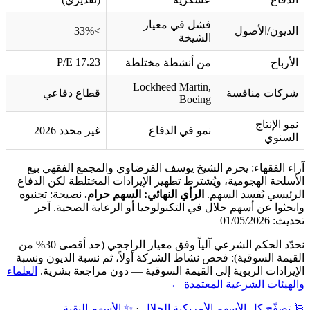
فشل في معيار
الديون/الأصول
>33%
الشيخة
P/E 17.23
الأرباح
من أنشطة مختلطة
Lockheed Martin,
شركات منافسة
قطاع دفاعي
Boeing
نمو الإنتاج
نمو في الدفاع
غير محدد 2026
السنوي
آراء الفقهاء: يحرم الشيخ يوسف القرضاوي والمجمع الفقهي بيع
الأسلحة الهجومية، ويُشترط تطهير الإيرادات المختلطة لكن الدفاع
الرئيسي يُفسد السهم.
الرأي النهائي: السهم حرام.
نصيحة: تجنبوه
وابحثوا عن أسهم حلال في التكنولوجيا أو الرعاية الصحية. آخر
تحديث: 01/05/2026
نحدّد الحكم الشرعي آلياً وفق معيار الراجحي (حد أقصى 30% من
القيمة السوقية): فحص نشاط الشركة أولاً، ثم نسبة الديون ونسبة
الإيرادات الربوية إلى القيمة السوقية — دون مراجعة بشرية.
العلماء
والهيئات الشرعية المعتمدة ←
🕌 تصفّح كل الأسهم الأمريكية الحلال
·
✨ الأسهم النقية