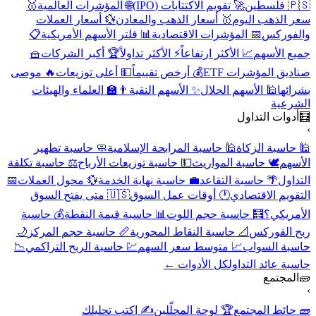
🇵🇸 فلسطين
🚀 تقويم الاكتتابات (IPO)
🌐 المؤشرات العالمية
🥇
سعر الذهب اليوم
🥇 أسعار الذهب والمعادن
💱 أسعار العملات
والفوركس
📅 المؤشرات الاقتصادية
📊 فلتر الأسهم الأمريكية
📋
جميع الأسهم
📈 الأكثر ارتفاعاً
⚡ الأكثر تداولاً
🏆 أكبر الشركات
🧺
صناديق المؤشرات ETF
💰 أرخص تقييماً
💵 أعلى توزيعات
🔥 موصى
بشرائها
🕌 الأسهم الحلال
✨ الأسهم النقية
👨‍🏫 العلماء والهيئات
الشرعية
🧮
أدوات التداول
›
🕌 حاسبة الزكاة
🕌 حاسبة المرابحة الإسلامية
🧼 حاسبة تطهير
الأسهم
🕊️ حاسبة المواريث
💵 حاسبة توزيعات الأرباح
⚖️ حاسبة تكلفة
التداول
🌴 حاسبة التقاعد
💼 حاسبة نهاية الخدمة
💱 محول العملات
📅
التقويم الاقتصادي
🕐 أوقات عمل السوق
🇺🇸 متى يفتح السوق
الأمريكي؟
🧮 حاسبة حجم اللوت
📊 حاسبة قيمة النقطة
💰 حاسبة
ربح الفوركس
📐 حاسبة النقاط المحورية
📏 حاسبة حجم المركز
🌙
حاسبة السواب
📈 متوسط سعر السهم
💹 حاسبة الربح التراكمي
📉
حاسبة عائد التداول
كل الأدوات ←
🧱
المجتمع
›
🧱 حائط المجتمع
🏆 لوحة المحلّلين
✍️ اكتب تحليلك