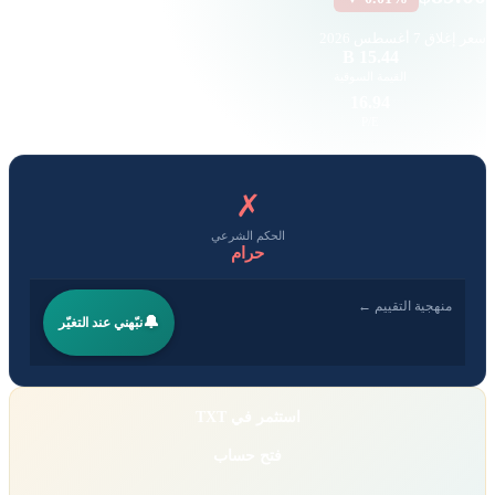
سعر إغلاق
7 أغسطس 2026
3.17 K
15.44 B
القيمة السوقية
حجم التداول
5.24
16.94
EPS
P/E
✗
الحكم الشرعي
حرام
منهجية التقييم ←
🔔
نبّهني عند التغيّر
استثمر في TXT
فتح حساب