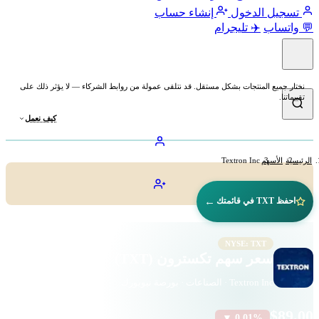
تسجيل الدخول
إنشاء حساب
💬 واتساب
✈️ تليجرام
نختار جميع المنتجات بشكل مستقل. قد نتلقى عمولة من روابط الشركاء — لا يؤثر ذلك على
تقييماتنا.
كيف نعمل
الرئيسية
الأسهم
Textron Inc
←
احفظ TXT في قائمتك
NYSE: TXT
سعر سهم تكسترون (TXT)
Textron Inc · الصناعات · بورصة نيويورك
$89.00
▼ 0.01%