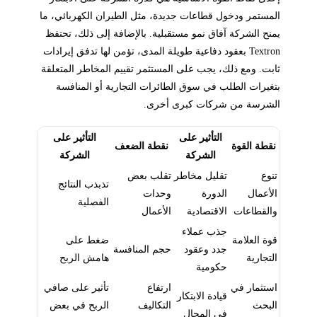
المستمر ودخول قطاعات جديدة، مثل الطيران الكهربائي، ما
يمنح الشركة آفاق نمو مستقبلية. بالإضافة إلى ذلك، تحتفظ
Textron بعقود دفاعية طويلة المدى، تؤمن لها تدفق إيرادات
ثابت. ومع ذلك، يجب على المستثمر تقييم المخاطر المتعلقة
بتغيرات الطلب في سوق الطائرات التجارية أو المنافسة
الشرسة من شركات كبرى أخرى.
التأثير على
التأثير على
نقطة القوة
نقطة الضعف
الشركة
الشركة
تنوع
تقليل مخاطر
تقلب بعض
تذبذب النتائج
الأعمال
الدورة
وحدات
الفصلية
والقطاعات
الاقتصادية
الأعمال
جذب عملاء
قوة العلامة
ضغط على
جدد وعقود
حجم المنافسة
التجارية
هامش الربح
حكومية
استثمار في
ارتفاع
تأثير على صافي
قيادة الابتكار
البحث
التكاليف
الربح في بعض
في المجال