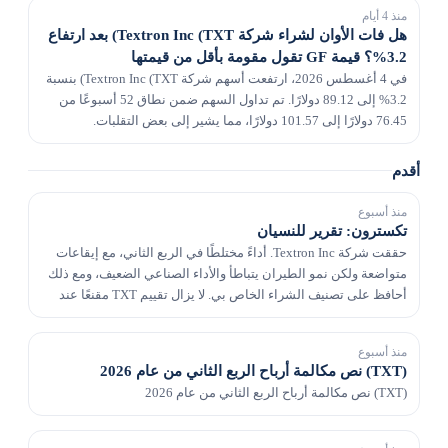
منذ 4 أيام
هل فات الأوان لشراء شركة Textron Inc (TXT) بعد ارتفاع
3.2%؟ قيمة GF تقول مقومة بأقل من قيمتها
في 4 أغسطس 2026، ارتفعت أسهم شركة Textron Inc (TXT) بنسبة
3.2% إلى 89.12 دولارًا. تم تداول السهم ضمن نطاق 52 أسبوعًا من
76.45 دولارًا إلى 101.57 دولارًا، مما يشير إلى بعض التقلبات.
أقدم
منذ أسبوع
تكسترون: تقرير للنسيان
حققت شركة Textron Inc. أداءً مختلطًا في الربع الثاني، مع إيقاعات
متواضعة ولكن نمو الطيران يتباطأ والأداء الصناعي الضعيف، ومع ذلك
أحافظ على تصنيف الشراء الخاص بي. لا يزال تقييم TXT مقنعًا عند
14.8 ضعفًا من الأرباح الآجلة،...
منذ أسبوع
(TXT) نص مكالمة أرباح الربع الثاني من عام 2026
(TXT) نص مكالمة أرباح الربع الثاني من عام 2026