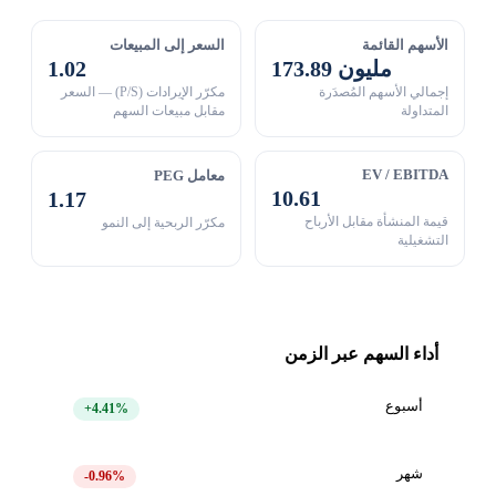
الأسهم القائمة
السعر إلى المبيعات
173.89 مليون
1.02
إجمالي الأسهم المُصدَرة
مكرّر الإيرادات (P/S) — السعر
المتداولة
مقابل مبيعات السهم
EV / EBITDA
معامل PEG
10.61
1.17
قيمة المنشأة مقابل الأرباح
مكرّر الربحية إلى النمو
التشغيلية
أداء السهم عبر الزمن
أسبوع
+4.41%
شهر
-0.96%