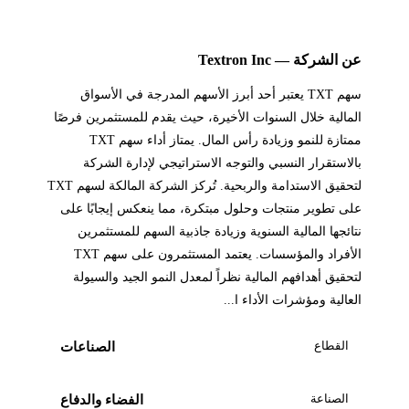
عن الشركة — Textron Inc
سهم TXT يعتبر أحد أبرز الأسهم المدرجة في الأسواق
المالية خلال السنوات الأخيرة، حيث يقدم للمستثمرين فرصًا
ممتازة للنمو وزيادة رأس المال. يمتاز أداء سهم TXT
بالاستقرار النسبي والتوجه الاستراتيجي لإدارة الشركة
لتحقيق الاستدامة والربحية. تُركز الشركة المالكة لسهم TXT
على تطوير منتجات وحلول مبتكرة، مما ينعكس إيجابًا على
نتائجها المالية السنوية وزيادة جاذبية السهم للمستثمرين
الأفراد والمؤسسات. يعتمد المستثمرون على سهم TXT
لتحقيق أهدافهم المالية نظراً لمعدل النمو الجيد والسيولة
العالية ومؤشرات الأداء ا...
القطاع
الصناعات
الصناعة
الفضاء والدفاع