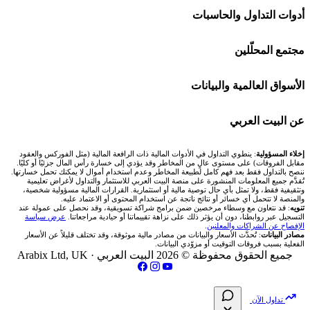
اكسنس Exness
شركات تداول في الإمارات
🌍 كل البورصات العربية
أدوات التداول والحاسبات
منصة بينانس
شركات تداول في الكويت
🇸🇦 السوق السعودية
🕌 حاسبة الزكاة
مجتمع المحلّلين
Bybit باي بت
شركات تداول في قطر
🇦🇪 أسواق الإمارات
💱 محول العملات
🧱 حائط المجتمع
الأسواق العالمية والبيانات
شركة Xm
شركات تداول في البحرين
🇪🇬 البورصة المصرية
🧮 حاسبة حجم اللوت
🏆 لوحة المحلّلين
🌐 المؤشرات العالمية
عن البيت العربي
شركة Okx
شركات تداول في عُمان
🇰🇼 بورصة الكويت
📊 حاسبة قيمة النقطة
✍️ اكتب تحليلك
🥇 سعر الذهب اليوم
من نحن
إخلاء المسؤولية
: ينطوي التداول في الأدوات المالية ذات الرافعة المالية (مثل الفوركس والعقود
مقابل الفروقات) على مستوى عالٍ من المخاطر وقد يؤدي إلى خسارة رأس المال جزئيًا أو كليًا.
ننصح بالتداول فقط بعد فهم كامل لطبيعة المخاطر وعدم استخدام أموال لا يمكنك تحمل خسارتها.
اكس تي بي XTB
شركات تداول في الأردن
🇶🇦 بورصة قطر
💰 حاسبة ربح الفوركس
تُقدَّم جميع المعلومات المنشورة على منصة البيت العربي للاستثمار والتداول لأغراض تعليمية
🥇 أسعار الذهب والمعادن
تواصل معنا
وتثقيفية فقط، ولا تمثل بأي حال توصية مالية أو استثمارية. القرارات المالية مسؤولية شخصية،
والمنصة لا تتحمل أي خسائر أو نتائج ناتجة عن استخدام المحتوى أو الاعتماد عليه.
انتراكتيف بروكرز IBKR
تنويه
: قد نتعاون مع وسطاء مرخصين ضمن برامج شراكة تسويقية، وقد نحصل على عمولة عند
شركات تداول في العراق
🇯🇴 بورصة عمّان
📌 حاسبة النقاط المحورية
التسجيل عبر روابطنا، دون أن يؤثر ذلك على نزاهة تقييماتنا أو حيادية مراجعاتنا.
عرض سياسة
💱 أسعار العملات والفوركس
فريق المؤلفين
الإفصاح عن الشراكات والمعلنين
.
مصادر البيانات
: تُحدَّث الأسعار والبيانات من مصادر مالية موثوقة، وقد تختلف قليلاً عن الأسعار
شركات تداول في فلسطين
الفعلية بسبب فروقات التوقيت أو مزوّدي البيانات.
🇧🇭 بورصة البحرين
📏 حاسبة حجم المركز
💵 سعر الريال السعودي في مصر
مقالات تعليمية
جميع الحقوق محفوظة © 2026 البيت العربي ·
Arabix Ltd, UK
شركات تداول في مصر
🇴🇲 بورصة مسقط
🔄 حاسبة تكلفة السواب
📅 المؤشرات الاقتصادية
سياسة تقييم الشركات
تداول الآن