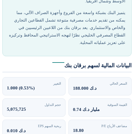
الأوسط وشمال أفريقيا.
يتميز البنك بشبكة واسعة من الفروع وأجهزة الصراف الآلي، مما
يمكنه من تقديم خدمات مصرفية متنوعة تشمل القطاعين التجاري
والخاص والاستثماري. يعد برقان بنك من اللاعبين الرئيسيين في
القطاع المصرفي الخليجي نظرًا لنهجه الاستراتيجي المحافظ وتركيزه
على تعزيز عملياته المحلية.
البيانات المالية لسهم برقان بنك
السعر الحالي
التغيير
1.000 (0.53%)
188.000 د.ك
القيمة السوقية
حجم التداول
5,075,725
0.74 مليار د.ك
مضاعف الأرباح P/E
ربحية السهم EPS
18.80
0.010 د.ك