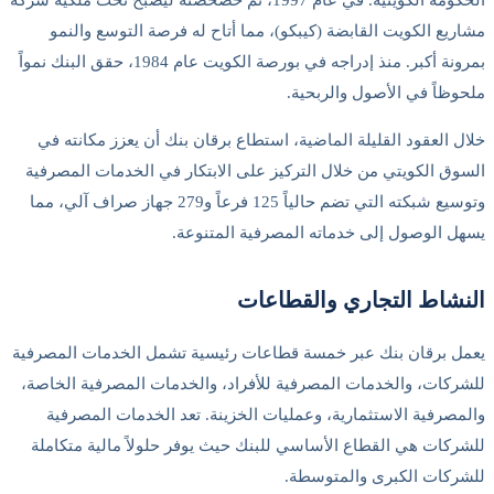
الحكومة الكويتية. في عام 1997، تم خصخصته ليصبح تحت ملكية شركة
مشاريع الكويت القابضة (كيبكو)، مما أتاح له فرصة التوسع والنمو
بمرونة أكبر. منذ إدراجه في بورصة الكويت عام 1984، حقق البنك نمواً
ملحوظاً في الأصول والربحية.
خلال العقود القليلة الماضية، استطاع برقان بنك أن يعزز مكانته في
السوق الكويتي من خلال التركيز على الابتكار في الخدمات المصرفية
وتوسيع شبكته التي تضم حالياً 125 فرعاً و279 جهاز صراف آلي، مما
يسهل الوصول إلى خدماته المصرفية المتنوعة.
النشاط التجاري والقطاعات
يعمل برقان بنك عبر خمسة قطاعات رئيسية تشمل الخدمات المصرفية
للشركات، والخدمات المصرفية للأفراد، والخدمات المصرفية الخاصة،
والمصرفية الاستثمارية، وعمليات الخزينة. تعد الخدمات المصرفية
للشركات هي القطاع الأساسي للبنك حيث يوفر حلولاً مالية متكاملة
للشركات الكبرى والمتوسطة.