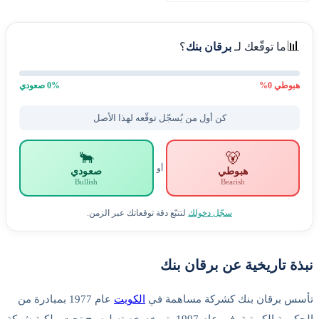
📊
ما توقّعك لـ
برقان بنك
؟
هبوطي
0
%
% صعودي
0
كن أول من يُسجّل توقّعه لهذا الأصل
🐂
🐻
أو
هبوطي
صعودي
Bullish
Bearish
سجّل دخولك
لتتبّع دقة توقعاتك عبر الزمن.
نبذة تاريخية عن برقان بنك
تأسس برقان بنك كشركة مساهمة في
الكويت
عام 1977 بمبادرة من