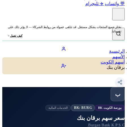
💬 واتساب
✈️ تليجرام
نختار جميع المنتجات بشكل مستقل. قد نتلقى عمولة من روابط الشركاء — لا يؤثر ذلك على
تقييماتنا.
كيف نعمل
الرئيسية
الأسهم
أسهم الكويت
برقان بنك
ب
BK: BURG
بورصة الكويت BK
الخدمات المالية
سعر سهم برقان بنك
Burgan Bank K.P.S.C.