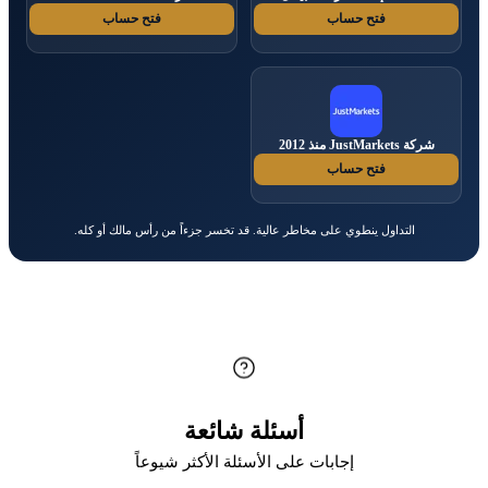
فتح حساب
فتح حساب
شركة JustMarkets منذ 2012
فتح حساب
التداول ينطوي على مخاطر عالية. قد تخسر جزءاً من رأس مالك أو كله.
أسئلة شائعة
إجابات على الأسئلة الأكثر شيوعاً