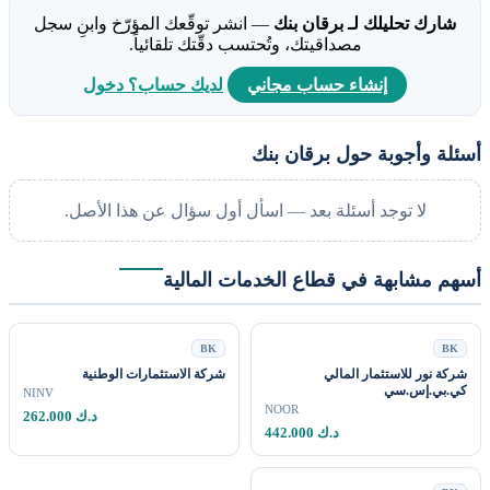
شارك تحليلك لـ برقان بنك
— انشر توقّعك المؤرّخ وابنِ سجل
مصداقيتك، وتُحتسب دقّتك تلقائياً.
إنشاء حساب مجاني
لديك حساب؟ دخول
أسئلة وأجوبة حول برقان بنك
لا توجد أسئلة بعد — اسأل أول سؤال عن هذا الأصل.
أسهم مشابهة في قطاع الخدمات المالية
BK
BK
شركة نور للاستثمار المالي
شركة الاستثمارات الوطنية
كي.بي.إس.سي
NINV
NOOR
262.000 د.ك
442.000 د.ك