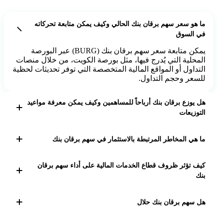
ما هو سعر سهم برقان بنك الحالي وكيف يمكن متابعة تحركاته
في السوق
يمكن متابعة سعر سهم برقان بنك (BURG) عبر البورصة
المحلية التي يُدرج فيها، مثل بورصة الكويت، من خلال منصات
التداول أو المواقع المالية المتخصصة التي توفر تحديثات لحظية
للسعر وحجم التداول.
هل يوزع برقان بنك أرباحاً للمساهمين وكيف يمكن معرفة مواعيد
التوزيعات
يعلن برقان بنك عن توزيعات الأرباح بناءً على قرارات الجمعية
العامة. يمكن متابعة إعلانات البنك الرسمية أو بيانات البورصة
ما هي المخاطر المرتبطة بالاستثمار في سهم برقان بنك
لمعرفة مواعيد التوزيعات وقيمتها، حيث تختلف حسب أداء
البنك وسياسة التوزيع.
الاستثمار في سهم برقان بنك يتضمن مخاطر مثل تقلبات
كيف تؤثر ظروف قطاع الخدمات المالية على أداء سهم برقان
السوق، الأداء المالي للبنك، التغيرات الاقتصادية والسياسية
بنك
في المنطقة، بالإضافة إلى المخاطر التنظيمية والمالية التي
قد تؤثر على قيمة السهم.
أداء سهم برقان بنك مرتبط بظروف قطاع الخدمات المالية،
مثل معدلات الفائدة، السياسات النقدية، المنافسة في
هل سهم برقان بنك حلال
القطاع، والتطورات الاقتصادية. تحسن القطاع قد يدعم