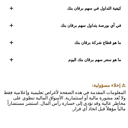
السهم، بينما التحديات قد تؤثر سلباً على الأداء.
التصنيف الشرعي لسهم برقان بنك (BURG) وفق منهجية
البيت العربي: مشبوه. تأسس برقان بنك في عام 1977 كواحد
كيفية التداول في سهم برقان بنك
من أكبر البنوك التقليدية في الكويت. يملك البنك مكانة
راسخة في السوق الكويتي ويعتبر ثاني أكبر بنك تقليدي في
يمكنك تداول سهم برقان بنك (BURG) عبر وسيط مرخّص
الكويت من حيث الأصول. منذ خصخصته في عام 1997، يعمل
يتيح الوصول إلى بورصة الكويت. افتح حساباً، أودع رأس
في أي بورصة يتداول سهم برقان بنك
برقان بنك
المال، وابحث عن رمز BURG لتنفيذ أوامر الشراء أو البيع.
يتداول سهم برقان بنك في بورصة الكويت. رمز التداول:
BURG. تقع الشركة في الكويت.
ما هو قطاع شركة برقان بنك
تنتمي شركة برقان بنك (BURG) إلى قطاع الخدمات المالية
المُدرج في بورصة الكويت.
ما هو سعر سهم برقان بنك اليوم
آخر سعر مسجّل لسهم برقان بنك (BURG) هو 188.000 د.ك.
يتغير السعر خلال جلسات التداول في بورصة الكويت.
⚠️ إخلاء مسؤولية:
المعلومات المقدمة في هذه الصفحة لأغراض تعليمية وإعلامية فقط
ولا تُعد مشورة مالية أو استثمارية. الأسواق المالية تنطوي على
مخاطر عالية وقد تؤدي إلى خسارة رأس المال. استشر مستشاراً
مالياً مؤهلاً قبل اتخاذ أي قرار.