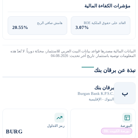
مؤشرات الكفاءة المالية
العائد على حقوق الملكية ROE
هامش صافي الربح
20.55%
3.07%
البيانات المالية مصدرها قواعد بيانات البيت العربي للاستثمار، محدّثة دورياً. لا تُعدّ هذه
المعلومات توصية باستثمار. تاريخ آخر تحديث: 2026-08-04
نبذة عن برقان بنك
برقان بنك
ب
Burgan Bank K.P.S.C.
البنوك - الإقليمية
البورصة
رمز التداول
BURG
بورصة الكويت BK