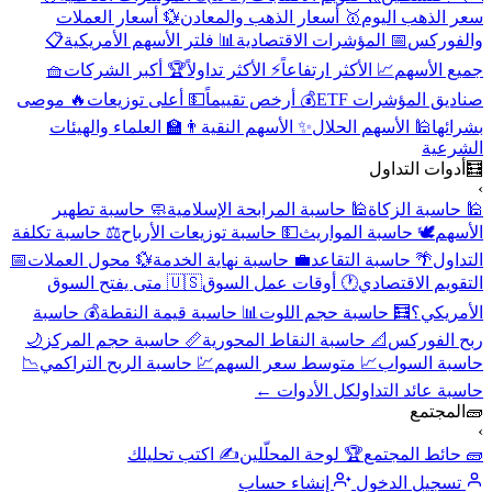
سعر الذهب اليوم
🥇 أسعار الذهب والمعادن
💱 أسعار العملات
والفوركس
📅 المؤشرات الاقتصادية
📊 فلتر الأسهم الأمريكية
📋
جميع الأسهم
📈 الأكثر ارتفاعاً
⚡ الأكثر تداولاً
🏆 أكبر الشركات
🧺
صناديق المؤشرات ETF
💰 أرخص تقييماً
💵 أعلى توزيعات
🔥 موصى
بشرائها
🕌 الأسهم الحلال
✨ الأسهم النقية
👨‍🏫 العلماء والهيئات
الشرعية
🧮
أدوات التداول
›
🕌 حاسبة الزكاة
🕌 حاسبة المرابحة الإسلامية
🧼 حاسبة تطهير
الأسهم
🕊️ حاسبة المواريث
💵 حاسبة توزيعات الأرباح
⚖️ حاسبة تكلفة
التداول
🌴 حاسبة التقاعد
💼 حاسبة نهاية الخدمة
💱 محول العملات
📅
التقويم الاقتصادي
🕐 أوقات عمل السوق
🇺🇸 متى يفتح السوق
الأمريكي؟
🧮 حاسبة حجم اللوت
📊 حاسبة قيمة النقطة
💰 حاسبة
ربح الفوركس
📐 حاسبة النقاط المحورية
📏 حاسبة حجم المركز
🌙
حاسبة السواب
📈 متوسط سعر السهم
💹 حاسبة الربح التراكمي
📉
حاسبة عائد التداول
كل الأدوات ←
🧱
المجتمع
›
🧱 حائط المجتمع
🏆 لوحة المحلّلين
✍️ اكتب تحليلك
تسجيل الدخول
إنشاء حساب