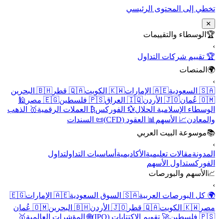
تخطي إلى المحتوى الرئيسي
✕
🏆
الوسطاء والتقييمات
›
🏆 تقييم شركات التداول
🌍
المنصات
›
🇸🇦 السعودية
🇦🇪 الإمارات
🇰🇼 الكويت
🇶🇦 قطر
🇧🇭 البحرين
🇴🇲 عُمان
🇯🇴 الأردن
🇮🇶 العراق
🇵🇸 فلسطين
🇪🇬 مصر
🕌
الوسطاء الإسلامية الحلال
💱 الفوركس
₿ العملات الرقمية
🥇 الذهب
والمعادن
📈 الأسهم
📊 العقود (CFD)
📜 السندات
📚
موسوعة البيت العربي
›
المدونة
مقالات تعليمية
الأكاديمية
أساسيات التداول
تداول
الفوركس
تداول الأسهم
📈
الأسهم والبورصات
›
🌍 كل البورصات العربية
🇸🇦 السوق السعودية
🇦🇪 الإمارات
🇪🇬
مصر
🇰🇼 الكويت
🇶🇦 قطر
🇯🇴 الأردن
🇧🇭 البحرين
🇴🇲 عُمان
🇵🇸 فلسطين
🚀 تقويم الاكتتابات (IPO)
🌐 المؤشرات العالمية
🥇