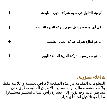
والطلب على الخدمات المالية على نتائج الشركة وسعر
السهم.
التصنيف الشرعي لسهم شركة الديرة القابضة (DEER) وفق
منهجية البيت العربي: حلال. تأسست شركة الديرة القابضة
كيفية التداول في سهم شركة الديرة القابضة
في 18 فبراير 1998، ومقرها الرئيسي في مدينة الكويت. تعتبر
الشركة واحدة من الكيانات المالية البارزة في الكويت، حيث
يمكنك تداول سهم شركة الديرة القابضة (DEER) عبر وسيط
تنشط في مجالات الاستثمار الخاصة عبر العديد من
مرخّص يتيح الوصول إلى بورصة الكويت. افتح حساباً، أودع
في أي بورصة يتداول سهم شركة الديرة القابضة
القطاعات مثل ال
رأس المال، وابحث عن رمز DEER لتنفيذ أوامر الشراء أو
البيع.
يتداول سهم شركة الديرة القابضة في بورصة الكويت. رمز
التداول: DEER. تقع الشركة في الكويت.
ما هو قطاع شركة شركة الديرة القابضة
تنتمي شركة شركة الديرة القابضة (DEER) إلى قطاع
الخدمات المالية المُدرج في بورصة الكويت.
ما هو سعر سهم شركة الديرة القابضة اليوم
آخر سعر مسجّل لسهم شركة الديرة القابضة (DEER) هو
0.584 د.ك. يتغير السعر خلال جلسات التداول في بورصة
الكويت.
⚠️ إخلاء مسؤولية:
المعلومات المقدمة في هذه الصفحة لأغراض تعليمية وإعلامية فقط
ولا تُعد مشورة مالية أو استثمارية. الأسواق المالية تنطوي على
مخاطر عالية وقد تؤدي إلى خسارة رأس المال. استشر مستشاراً
مالياً مؤهلاً قبل اتخاذ أي قرار.