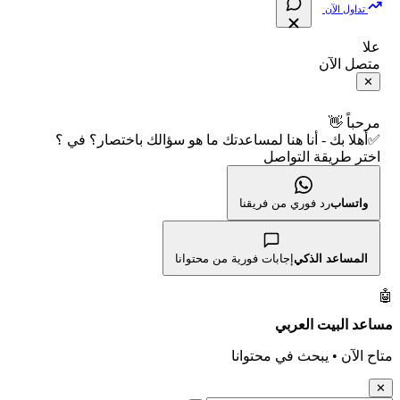
تداول الآن
🇵🇸 بورصة فلسطين
📈 حاسبة عائد التداول
شركات التداول النصابة
علا
متصل الآن
فلتر الأسهم الشرعي
📊 حاسبة الربح التراكمي
الإبلاغ عن شركة نصابة
✕
📋 جميع الأسهم
🧮 حاسبة متوسط سعر السهم
شروط الاستخدام
مرحباً 👋
✅أهلا بك - أنا هنا لمساعدتك ما هو سؤالك باختصار؟ في ؟
🕌 الأسهم الحلال
اختر طريقة التواصل
📅 التقويم الاقتصادي
سياسة الخصوصية
👨‍🏫 العلماء والهيئات الشرعية
🕐 أوقات عمل السوق
واتساب
رد فوري من فريقنا
🇺🇸 متى يفتح السوق الأمريكي؟
المساعد الذكي
إجابات فورية من محتوانا
🛠️ كل الأدوات
🤖
مساعد البيت العربي
متاح الآن • يبحث في محتوانا
✕