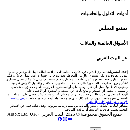
اكسنس Exness
شركات تداول في الإمارات
🌍 كل البورصات العربية
أدوات التداول والحاسبات
منصة بينانس
شركات تداول في الكويت
🇸🇦 السوق السعودية
🕌 حاسبة الزكاة
مجتمع المحلّلين
Bybit باي بت
شركات تداول في قطر
🇦🇪 أسواق الإمارات
💱 محول العملات
🧱 حائط المجتمع
الأسواق العالمية والبيانات
شركة Xm
شركات تداول في البحرين
🇪🇬 البورصة المصرية
🧮 حاسبة حجم اللوت
🏆 لوحة المحلّلين
🌐 المؤشرات العالمية
عن البيت العربي
شركة Okx
شركات تداول في عُمان
🇰🇼 بورصة الكويت
📊 حاسبة قيمة النقطة
✍️ اكتب تحليلك
🥇 سعر الذهب اليوم
من نحن
إخلاء المسؤولية
: ينطوي التداول في الأدوات المالية ذات الرافعة المالية (مثل الفوركس والعقود
مقابل الفروقات) على مستوى عالٍ من المخاطر وقد يؤدي إلى خسارة رأس المال جزئيًا أو كليًا.
ننصح بالتداول فقط بعد فهم كامل لطبيعة المخاطر وعدم استخدام أموال لا يمكنك تحمل خسارتها.
اكس تي بي XTB
شركات تداول في الأردن
🇶🇦 بورصة قطر
💰 حاسبة ربح الفوركس
تُقدَّم جميع المعلومات المنشورة على منصة البيت العربي للاستثمار والتداول لأغراض تعليمية
🥇 أسعار الذهب والمعادن
تواصل معنا
وتثقيفية فقط، ولا تمثل بأي حال توصية مالية أو استثمارية. القرارات المالية مسؤولية شخصية،
والمنصة لا تتحمل أي خسائر أو نتائج ناتجة عن استخدام المحتوى أو الاعتماد عليه.
انتراكتيف بروكرز IBKR
تنويه
: قد نتعاون مع وسطاء مرخصين ضمن برامج شراكة تسويقية، وقد نحصل على عمولة عند
شركات تداول في العراق
🇯🇴 بورصة عمّان
📌 حاسبة النقاط المحورية
التسجيل عبر روابطنا، دون أن يؤثر ذلك على نزاهة تقييماتنا أو حيادية مراجعاتنا.
عرض سياسة
💱 أسعار العملات والفوركس
فريق المؤلفين
الإفصاح عن الشراكات والمعلنين
.
مصادر البيانات
: تُحدَّث الأسعار والبيانات من مصادر مالية موثوقة، وقد تختلف قليلاً عن الأسعار
شركات تداول في فلسطين
الفعلية بسبب فروقات التوقيت أو مزوّدي البيانات.
🇧🇭 بورصة البحرين
📏 حاسبة حجم المركز
💵 سعر الريال السعودي في مصر
مقالات تعليمية
جميع الحقوق محفوظة © 2026 البيت العربي ·
Arabix Ltd, UK
شركات تداول في مصر
🇴🇲 بورصة مسقط
🔄 حاسبة تكلفة السواب
📅 المؤشرات الاقتصادية
سياسة تقييم الشركات