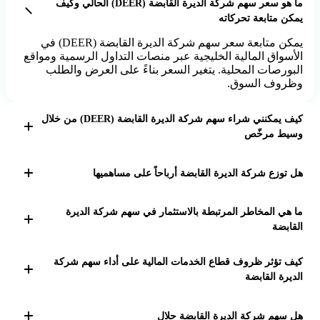
ما هو سعر سهم شركة الديرة القابضة (DEER) الحالي وكيف
يمكن متابعة تحركاته
يمكن متابعة سعر سهم شركة الديرة القابضة (DEER) في
الأسواق المالية الخليجية عبر منصات التداول الرسمية ومواقع
البورصات المحلية. يتغير السعر بناءً على العرض والطلب
وظروف السوق.
كيف يمكنني شراء سهم شركة الديرة القابضة (DEER) من خلال
وسيط مرخّص
لشراء سهم DEER، يجب فتح حساب تداول مع وسيط
مرخّص في السوق الخليجي، إيداع الأموال، ثم تقديم طلب
هل توزع شركة الديرة القابضة أرباحاً على مساهميها
شراء عبر منصة التداول الإلكترونية الخاصة بالوسيط.
تعتمد توزيعات الأرباح في شركة الديرة القابضة على قرارات
ما هي المخاطر المرتبطة بالاستثمار في سهم شركة الديرة
مجلس الإدارة ونتائج الشركة المالية، وتُعلن التوزيعات بشكل
القابضة
دوري حسب السياسة المعتمدة.
تتضمن مخاطر الاستثمار تقلبات السوق، الأداء المالي
كيف تؤثر ظروف قطاع الخدمات المالية على أداء سهم شركة
للشركة، التغيرات الاقتصادية والسياسية في المنطقة،
الديرة القابضة
وتأثيرات القطاع المالي على نتائج الشركة.
أداء سهم DEER مرتبط بشكل وثيق بظروف قطاع الخدمات
المالية، حيث تؤثر عوامل مثل التشريعات، المنافسة،
هل سهم شركة الديرة القابضة حلال