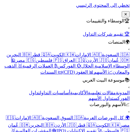
تخطي إلى المحتوى الرئيسي
✕
🏆
الوسطاء والتقييمات
›
🏆 تقييم شركات التداول
🌍
المنصات
›
🇸🇦 السعودية
🇦🇪 الإمارات
🇰🇼 الكويت
🇶🇦 قطر
🇧🇭 البحرين
🇴🇲 عُمان
🇯🇴 الأردن
🇮🇶 العراق
🇵🇸 فلسطين
🇪🇬 مصر
🕌
الوسطاء الإسلامية الحلال
💱 الفوركس
₿ العملات الرقمية
🥇 الذهب
والمعادن
📈 الأسهم
📊 العقود (CFD)
📜 السندات
📚
موسوعة البيت العربي
›
المدونة
مقالات تعليمية
الأكاديمية
أساسيات التداول
تداول
الفوركس
تداول الأسهم
📈
الأسهم والبورصات
›
🌍 كل البورصات العربية
🇸🇦 السوق السعودية
🇦🇪 الإمارات
🇪🇬
مصر
🇰🇼 الكويت
🇶🇦 قطر
🇯🇴 الأردن
🇧🇭 البحرين
🇴🇲 عُمان
🇵🇸 فلسطين
🚀 تقويم الاكتتابات (IPO)
🌐 المؤشرات العالمية
🥇