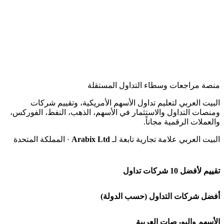
منصة مراجعات وسطاء التداول المستقلة
البيت العربي لتعليم تداول الأسهم الأمريكية، وتقييم شركات
ومنصات التداول والاستثمار في الأسهم، الذهب، النفط، الفوركس،
والعملات الرقمية مجاناً.
البيت العربي علامة تجارية تابعة لـ
Arabix Ltd
· المملكة المتحدة
تقييم لأفضل 10 شركات تداول
شركة Capital.com
أفضل شركات التداول (حسب الدولة)
افاتريد AvaTrade
شركات تداول في السعودية
الأسهم والبورصات العربية