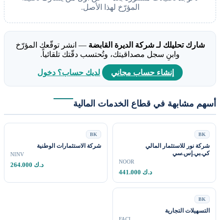
المؤرّخ لهذا الأصل.
شارك تحليلك لـ شركة الديرة القابضة
— انشر توقّعك المؤرّخ
وابنِ سجل مصداقيتك، وتُحتسب دقّتك تلقائياً.
إنشاء حساب مجاني
لديك حساب؟ دخول
أسهم مشابهة في قطاع الخدمات المالية
BK
BK
شركة نور للاستثمار المالي
شركة الاستثمارات الوطنية
كي.بي.إس.سي
NINV
NOOR
264.000 د.ك
441.000 د.ك
BK
التسهيلات التجارية
FACI