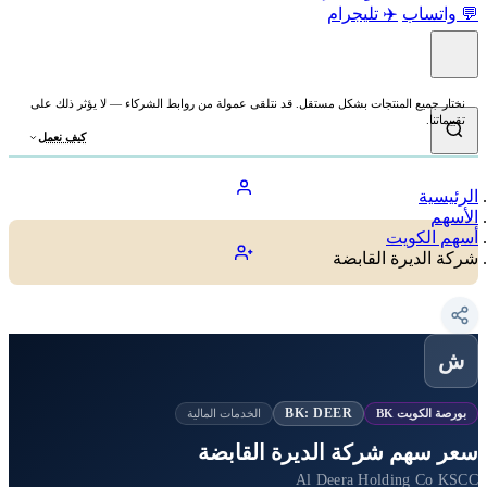
💬 واتساب
✈️ تليجرام
نختار جميع المنتجات بشكل مستقل. قد نتلقى عمولة من روابط الشركاء — لا يؤثر ذلك على
تقييماتنا.
كيف نعمل
الرئيسية
الأسهم
أسهم الكويت
شركة الديرة القابضة
ش
BK: DEER
بورصة الكويت BK
الخدمات المالية
سعر سهم شركة الديرة القابضة
Al Deera Holding Co KSCC