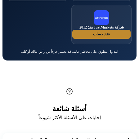
شركة JustMarkets منذ 2012
فتح حساب
التداول ينطوي على مخاطر عالية. قد تخسر جزءاً من رأس مالك أو كله.
أسئلة شائعة
إجابات على الأسئلة الأكثر شيوعاً