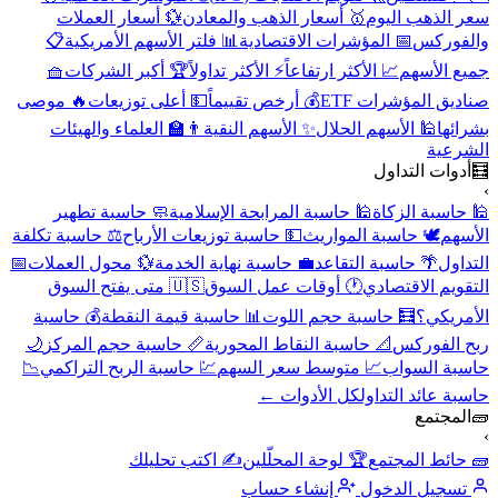
سعر الذهب اليوم
🥇 أسعار الذهب والمعادن
💱 أسعار العملات
والفوركس
📅 المؤشرات الاقتصادية
📊 فلتر الأسهم الأمريكية
📋
جميع الأسهم
📈 الأكثر ارتفاعاً
⚡ الأكثر تداولاً
🏆 أكبر الشركات
🧺
صناديق المؤشرات ETF
💰 أرخص تقييماً
💵 أعلى توزيعات
🔥 موصى
بشرائها
🕌 الأسهم الحلال
✨ الأسهم النقية
👨‍🏫 العلماء والهيئات
الشرعية
🧮
أدوات التداول
›
🕌 حاسبة الزكاة
🕌 حاسبة المرابحة الإسلامية
🧼 حاسبة تطهير
الأسهم
🕊️ حاسبة المواريث
💵 حاسبة توزيعات الأرباح
⚖️ حاسبة تكلفة
التداول
🌴 حاسبة التقاعد
💼 حاسبة نهاية الخدمة
💱 محول العملات
📅
التقويم الاقتصادي
🕐 أوقات عمل السوق
🇺🇸 متى يفتح السوق
الأمريكي؟
🧮 حاسبة حجم اللوت
📊 حاسبة قيمة النقطة
💰 حاسبة
ربح الفوركس
📐 حاسبة النقاط المحورية
📏 حاسبة حجم المركز
🌙
حاسبة السواب
📈 متوسط سعر السهم
💹 حاسبة الربح التراكمي
📉
حاسبة عائد التداول
كل الأدوات ←
🧱
المجتمع
›
🧱 حائط المجتمع
🏆 لوحة المحلّلين
✍️ اكتب تحليلك
تسجيل الدخول
إنشاء حساب