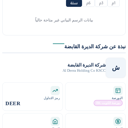
1م
3م
6م
سنة
بيانات الرسم البياني غير متاحة حالياً
نبذة عن شركة الديرة القابضة
شركة الديرة القابضة
ش
Al Deera Holding Co KSCC
البورصة
رمز التداول
DEER
بورصة الكويت BK