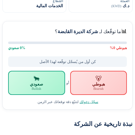
العملة
القطاع
د.ك
الخدمات المالية
(KWD)
📊
ما توقّعك لـ
شركة الديرة القابضة
؟
هبوطي
0
%
% صعودي
0
كن أول من يُسجّل توقّعه لهذا الأصل
🐂
🐻
أو
هبوطي
صعودي
Bullish
Bearish
سجّل دخولك
لتتبّع دقة توقعاتك عبر الزمن.
نبذة تاريخية عن الشركة