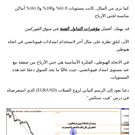
كما ترى من المثال، كانت مستويات 61.8% و100% و161.8% أماكن
مناسبة لجني الأرباح.
قد يهمك: أفضل
مؤشرات التداول الفنية
في سوق الفوركس
الآن، لنلقِ نظرة على مثال آخر لاستخدام امتدادات فيبوناتشي في اتجاه
هبوطي.
في الاتجاه الهبوطي، الفكرة الأساسية هي جني الأرباح من صفقة بيع
عند مستوى امتداد فيبوناتشي، حيث غالبًا ما يجد السوق دعمًا عند هذه
المستويات.
دعنا نعود إلى الرسم البياني لزوج العملات (EUR/USD) الذي استعرضناه
في درس "فيب ستكس":