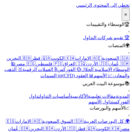
تخطي إلى المحتوى الرئيسي
✕
🏆
الوسطاء والتقييمات
›
🏆 تقييم شركات التداول
🌍
المنصات
›
🇸🇦 السعودية
🇦🇪 الإمارات
🇰🇼 الكويت
🇶🇦 قطر
🇧🇭 البحرين
🇴🇲 عُمان
🇯🇴 الأردن
🇮🇶 العراق
🇵🇸 فلسطين
🇪🇬 مصر
🕌
الوسطاء الإسلامية الحلال
💱 الفوركس
₿ العملات الرقمية
🥇 الذهب
والمعادن
📈 الأسهم
📊 العقود (CFD)
📜 السندات
📚
موسوعة البيت العربي
›
المدونة
مقالات تعليمية
الأكاديمية
أساسيات التداول
تداول
الفوركس
تداول الأسهم
📈
الأسهم والبورصات
›
🌍 كل البورصات العربية
🇸🇦 السوق السعودية
🇦🇪 الإمارات
🇪🇬
مصر
🇰🇼 الكويت
🇶🇦 قطر
🇯🇴 الأردن
🇧🇭 البحرين
🇴🇲 عُمان