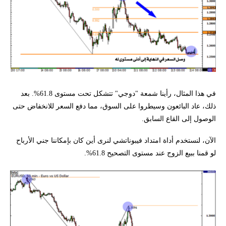
في هذا المثال، رأينا شمعة "دوجي" تتشكل تحت مستوى 61.8%. بعد
ذلك، عاد البائعون وسيطروا على السوق، مما دفع السعر للانخفاض حتى
الوصول إلى القاع السابق.
الآن، لنستخدم أداة امتداد فيبوناتشي لنرى أين كان بإمكاننا جني الأرباح
لو قمنا ببيع الزوج عند مستوى التصحيح 61.8%.