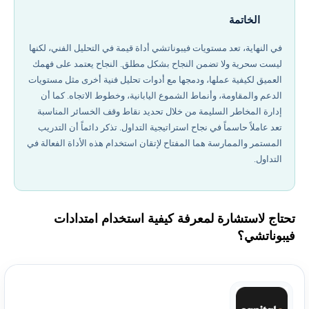
الخاتمة
في النهاية، تعد مستويات فيبوناتشي أداة قيمة في التحليل الفني، لكنها
ليست سحرية ولا تضمن النجاح بشكل مطلق. النجاح يعتمد على فهمك
العميق لكيفية عملها، ودمجها مع أدوات تحليل فنية أخرى مثل مستويات
الدعم والمقاومة، وأنماط الشموع اليابانية، وخطوط الاتجاه. كما أن
إدارة المخاطر السليمة من خلال تحديد نقاط وقف الخسائر المناسبة
تعد عاملاً حاسماً في نجاح استراتيجية التداول. تذكر دائماً أن التدريب
المستمر والممارسة هما المفتاح لإتقان استخدام هذه الأداة الفعالة في
التداول.
تحتاج لاستشارة لمعرفة كيفية استخدام امتدادات
فيبوناتشي؟