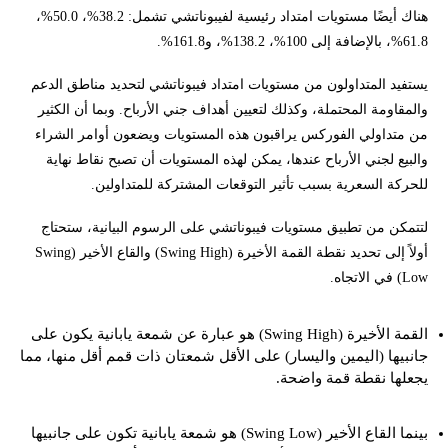
هناك أيضًا مستويات امتداد رئيسية لفيبوناتشي تشمل: 38.2%، 50.0%،
61.8%، بالإضافة إلى 100%، 138.2%، و161.8%.
يستفيد المتداولون من مستويات امتداد فيبوناتشي لتحديد مناطق الدعم
والمقاومة المحتملة، وكذلك لتعيين أهداف جني الأرباح. وبما أن الكثير
من متداولي الفوركس يراقبون هذه المستويات ويضعون أوامر الشراء
والبيع لجني الأرباح عندها، يمكن لهذه المستويات أن تصبح نقاط نهاية
للحركة السعرية بسبب تأثير التوقعات المشتركة للمتداولين.
لتتمكن من تطبيق مستويات فيبوناتشي على الرسوم البيانية، ستحتاج
أولاً إلى تحديد نقطة القمة الأخيرة (Swing High) والقاع الأخير (Swing
Low) في الاتجاه.
القمة الأخيرة (Swing High) هو عبارة عن شمعة يابانية يكون على
جانبيها (اليمين واليسار) على الأقل شمعتان ذات قمم أقل منها، مما
يجعلها نقطة قمة واضحة.
بينما القاع الأخير (Swing Low) هو شمعة يابانية تكون على جانبيها