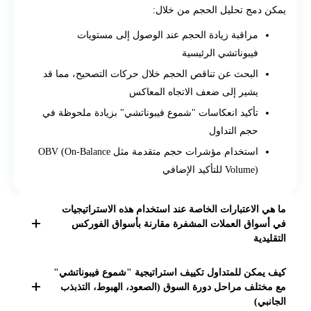
يمكن دمج تحليل الحجم من خلال:
مراقبة زيادة الحجم عند الوصول إلى مستويات
فيبوناتشي الرئيسية
البحث عن تناقص الحجم خلال حركات التصحيح، مما قد
يشير إلى ضعف الاتجاه المعاكس
تأكيد انعكاسات "شموع فيبوناتشي" بزيادة ملحوظة في
حجم التداول
استخدام مؤشرات حجم متقدمة مثل OBV (On-Balance
Volume) للتأكيد الإضافي
ما هي الاعتبارات الخاصة عند استخدام هذه الاستراتيجيات
في أسواق العملات المشفرة مقارنة بأسواق الفوركس
التقليدية
عند استخدام هذه الاستراتيجيات في أسواق العملات المشفرة،
كيف يمكن للمتداول تكييف استراتيجية "شموع فيبوناتشي"
يجب مراعاة:
مع مختلف مراحل دورة السوق (الصعود، الهبوط، التذبذب
الجانبي)
التقلب العالي وتأثيره على دقة مستويات فيبوناتشي