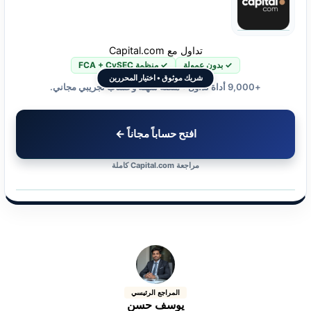
تداول مع Capital.com
✓ بدون عمولة
✓ منظمة FCA + CySEC
شريك موثوق • اختيار المحررين
+9,000 أداة تداول • منصة سهلة وحساب تجريبي مجاني.
افتح حساباً مجاناً ←
مراجعة Capital.com كاملة
المراجع الرئيسي
يوسف حسن