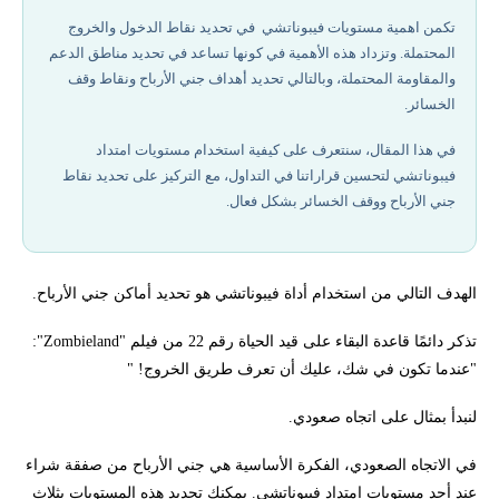
أفضل شركات تداول مرخصة في 2026
تكمن اهمية مستويات فيبوناتشي في تحديد نقاط الدخول والخروج
المحتملة. وتزداد هذه الأهمية في كونها تساعد في تحديد مناطق الدعم
تحتاج لاستشارة لمعرفة كيفية استخدام امتدادات فيبوناتشي؟
والمقاومة المحتملة، وبالتالي تحديد أهداف جني الأرباح ونقاط وقف
الخسائر.
في هذا المقال، سنتعرف على كيفية استخدام مستويات امتداد
فيبوناتشي لتحسين قراراتنا في التداول، مع التركيز على تحديد نقاط
جني الأرباح ووقف الخسائر بشكل فعال.
الهدف التالي من استخدام أداة فيبوناتشي هو تحديد أماكن جني الأرباح.
تذكر دائمًا قاعدة البقاء على قيد الحياة رقم 22 من فيلم "Zombieland":
"عندما تكون في شك، عليك أن تعرف طريق الخروج! "
لنبدأ بمثال على اتجاه صعودي.
في الاتجاه الصعودي، الفكرة الأساسية هي جني الأرباح من صفقة شراء
عند أحد مستويات امتداد فيبوناتشي. يمكنك تحديد هذه المستويات بثلاث