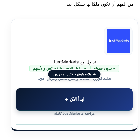
من المهم أن تكون ملمًا بها بشكل جيد.
تداول مع JustMarkets
✓ بدون عمولة
✓ تداول الذهب والفوركس والأسهم
شريك موثوق • اختيار المحررين
تنفيذ فوري • سحب وإيداع محلي ودولي آمن.
ابدأ الآن ←
مراجعة JustMarkets كاملة