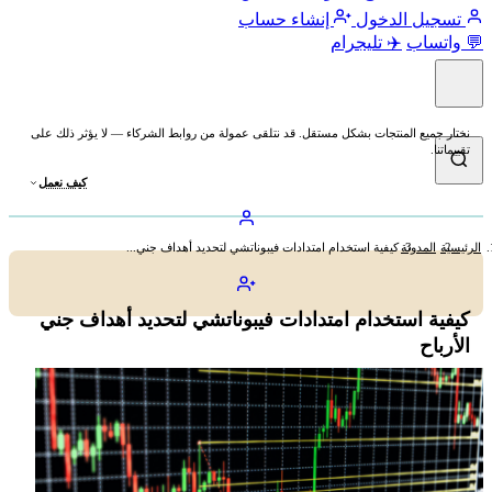
تسجيل الدخول
إنشاء حساب
💬 واتساب
✈️ تليجرام
نختار جميع المنتجات بشكل مستقل. قد نتلقى عمولة من روابط الشركاء — لا يؤثر ذلك على
تقييماتنا.
كيف نعمل
الرئيسية
المدونة
كيفية استخدام امتدادات فيبوناتشي لتحديد أهداف جني...
كيفية استخدام امتدادات فيبوناتشي لتحديد أهداف جني
الأرباح