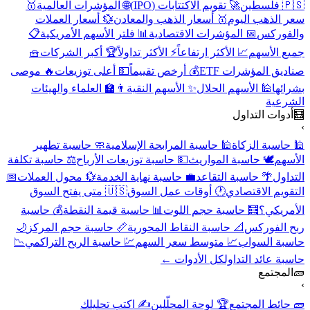
🇵🇸 فلسطين
🚀 تقويم الاكتتابات (IPO)
🌐 المؤشرات العالمية
🥇
سعر الذهب اليوم
🥇 أسعار الذهب والمعادن
💱 أسعار العملات
والفوركس
📅 المؤشرات الاقتصادية
📊 فلتر الأسهم الأمريكية
📋
جميع الأسهم
📈 الأكثر ارتفاعاً
⚡ الأكثر تداولاً
🏆 أكبر الشركات
🧺
صناديق المؤشرات ETF
💰 أرخص تقييماً
💵 أعلى توزيعات
🔥 موصى
بشرائها
🕌 الأسهم الحلال
✨ الأسهم النقية
👨‍🏫 العلماء والهيئات
الشرعية
🧮
أدوات التداول
›
🕌 حاسبة الزكاة
🕌 حاسبة المرابحة الإسلامية
🧼 حاسبة تطهير
الأسهم
🕊️ حاسبة المواريث
💵 حاسبة توزيعات الأرباح
⚖️ حاسبة تكلفة
التداول
🌴 حاسبة التقاعد
💼 حاسبة نهاية الخدمة
💱 محول العملات
📅
التقويم الاقتصادي
🕐 أوقات عمل السوق
🇺🇸 متى يفتح السوق
الأمريكي؟
🧮 حاسبة حجم اللوت
📊 حاسبة قيمة النقطة
💰 حاسبة
ربح الفوركس
📐 حاسبة النقاط المحورية
📏 حاسبة حجم المركز
🌙
حاسبة السواب
📈 متوسط سعر السهم
💹 حاسبة الربح التراكمي
📉
حاسبة عائد التداول
كل الأدوات ←
🧱
المجتمع
›
🧱 حائط المجتمع
🏆 لوحة المحلّلين
✍️ اكتب تحليلك