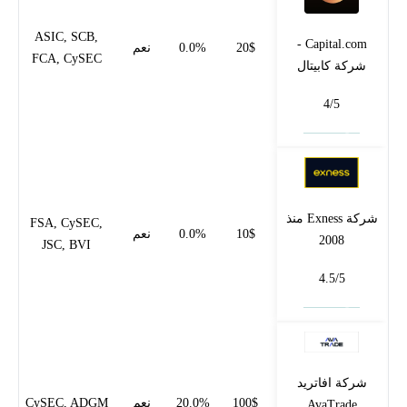
ASIC, SCB,
Capital.com -
20$
0.0%
نعم
FCA, CySEC
شركة كابيتال
4/5
فتح حساب
شركة Exness منذ
FSA, CySEC,
10$
0.0%
نعم
2008
JSC, BVI
4.5/5
فتح حساب
شركة افاتريد
100$
20.0%
نعم
CySEC, ADGM
AvaTrade