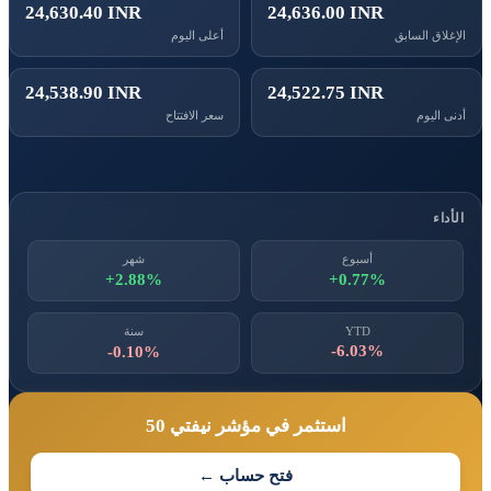
24,630.40 INR
24,636.00 INR
الإغلاق السابق
أعلى اليوم
24,538.90 INR
24,522.75 INR
أدنى اليوم
سعر الافتتاح
الأداء
أسبوع
شهر
+2.88%
+0.77%
YTD
سنة
-6.03%
-0.10%
استثمر في مؤشر نيفتي 50
فتح حساب ←