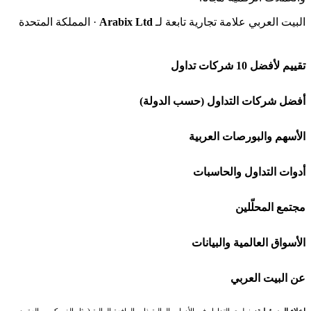
البيت العربي علامة تجارية تابعة لـ
Arabix Ltd
· المملكة المتحدة
تقييم لأفضل 10 شركات تداول
شركة Capital.com
أفضل شركات التداول (حسب الدولة)
افاتريد AvaTrade
شركات تداول في السعودية
الأسهم والبورصات العربية
اكسنس Exness
شركات تداول في الإمارات
🌍 كل البورصات العربية
أدوات التداول والحاسبات
منصة بينانس
شركات تداول في الكويت
🇸🇦 السوق السعودية
🕌 حاسبة الزكاة
مجتمع المحلّلين
Bybit باي بت
شركات تداول في قطر
🇦🇪 أسواق الإمارات
💱 محول العملات
🧱 حائط المجتمع
الأسواق العالمية والبيانات
شركة Xm
شركات تداول في البحرين
🇪🇬 البورصة المصرية
🧮 حاسبة حجم اللوت
🏆 لوحة المحلّلين
🌐 المؤشرات العالمية
عن البيت العربي
شركة Okx
شركات تداول في عُمان
🇰🇼 بورصة الكويت
📊 حاسبة قيمة النقطة
✍️ اكتب تحليلك
🥇 سعر الذهب اليوم