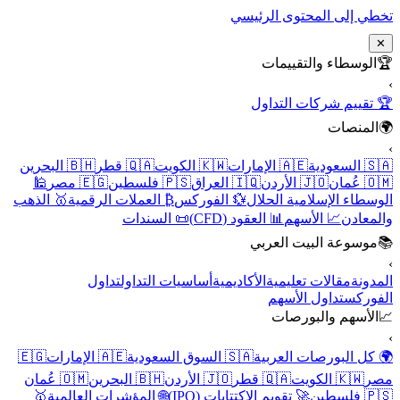
تخطي إلى المحتوى الرئيسي
✕
🏆
الوسطاء والتقييمات
›
🏆 تقييم شركات التداول
🌍
المنصات
›
🇸🇦 السعودية
🇦🇪 الإمارات
🇰🇼 الكويت
🇶🇦 قطر
🇧🇭 البحرين
🇴🇲 عُمان
🇯🇴 الأردن
🇮🇶 العراق
🇵🇸 فلسطين
🇪🇬 مصر
🕌
الوسطاء الإسلامية الحلال
💱 الفوركس
₿ العملات الرقمية
🥇 الذهب
والمعادن
📈 الأسهم
📊 العقود (CFD)
📜 السندات
📚
موسوعة البيت العربي
›
المدونة
مقالات تعليمية
الأكاديمية
أساسيات التداول
تداول
الفوركس
تداول الأسهم
📈
الأسهم والبورصات
›
🌍 كل البورصات العربية
🇸🇦 السوق السعودية
🇦🇪 الإمارات
🇪🇬
مصر
🇰🇼 الكويت
🇶🇦 قطر
🇯🇴 الأردن
🇧🇭 البحرين
🇴🇲 عُمان
🇵🇸 فلسطين
🚀 تقويم الاكتتابات (IPO)
🌐 المؤشرات العالمية
🥇