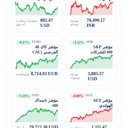
S&P 500
Sensex)
882.47
78,499.17
بورصة
مؤشرات ستاندرد
بومباي
آند بورز
USD
INR
FCHI
MID
+0.17%
+1.33%
مؤشر S&P
مؤشر كاك 40
400 للشركات
الفرنسي (CAC
المتوسطة
40)
(MidCap 400)
8,714.93 EUR
3,885.57
بورصة
يورونكست
نيويورك
USD
NDX
AEX
+1.19%
-0.09%
مؤشر AEX
مؤشر ناسداك
الهولندي
100
29,722.30 USD
1,111.47
يورونكست
ناسداك