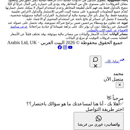
من نحن
إخلاء المسؤولية
: ينطوي التداول في الأدوات المالية ذات الرافعة المالية (مثل الفوركس والعقود
مقابل الفروقات) على مستوى عالٍ من المخاطر وقد يؤدي إلى خسارة رأس المال جزئيًا أو كليًا.
ننصح بالتداول فقط بعد فهم كامل لطبيعة المخاطر وعدم استخدام أموال لا يمكنك تحمل خسارتها.
اكس تي بي XTB
شركات تداول في الأردن
🇶🇦 بورصة قطر
💰 حاسبة ربح الفوركس
تُقدَّم جميع المعلومات المنشورة على منصة البيت العربي للاستثمار والتداول لأغراض تعليمية
🥇 أسعار الذهب والمعادن
تواصل معنا
وتثقيفية فقط، ولا تمثل بأي حال توصية مالية أو استثمارية. القرارات المالية مسؤولية شخصية،
والمنصة لا تتحمل أي خسائر أو نتائج ناتجة عن استخدام المحتوى أو الاعتماد عليه.
انتراكتيف بروكرز IBKR
تنويه
: قد نتعاون مع وسطاء مرخصين ضمن برامج شراكة تسويقية، وقد نحصل على عمولة عند
شركات تداول في العراق
🇯🇴 بورصة عمّان
📌 حاسبة النقاط المحورية
التسجيل عبر روابطنا، دون أن يؤثر ذلك على نزاهة تقييماتنا أو حيادية مراجعاتنا.
عرض سياسة
💱 أسعار العملات والفوركس
فريق المؤلفين
الإفصاح عن الشراكات والمعلنين
.
مصادر البيانات
: تُحدَّث الأسعار والبيانات من مصادر مالية موثوقة، وقد تختلف قليلاً عن الأسعار
شركات تداول في فلسطين
الفعلية بسبب فروقات التوقيت أو مزوّدي البيانات.
🇧🇭 بورصة البحرين
📏 حاسبة حجم المركز
💵 سعر الريال السعودي في مصر
مقالات تعليمية
جميع الحقوق محفوظة © 2026 البيت العربي ·
Arabix Ltd, UK
شركات تداول في مصر
🇴🇲 بورصة مسقط
🔄 حاسبة تكلفة السواب
📅 المؤشرات الاقتصادية
سياسة تقييم الشركات
تداول الآن
🇵🇸 بورصة فلسطين
📈 حاسبة عائد التداول
شركات التداول النصابة
محمد
متصل الآن
فلتر الأسهم الشرعي
📊 حاسبة الربح التراكمي
الإبلاغ عن شركة نصابة
✕
📋 جميع الأسهم
🧮 حاسبة متوسط سعر السهم
شروط الاستخدام
مرحباً 👋
✅أهلا بك - أنا هنا لمساعدتك ما هو سؤالك باختصار؟؟
🕌 الأسهم الحلال
اختر طريقة التواصل
📅 التقويم الاقتصادي
سياسة الخصوصية
👨‍🏫 العلماء والهيئات الشرعية
🕐 أوقات عمل السوق
واتساب
رد فوري من فريقنا