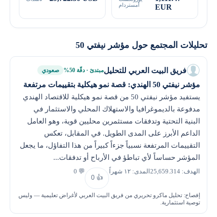
أمستردام
EUR
تحليلات المجتمع حول مؤشر نيفتي 50
فريق البيت العربي للتحليل
مبتدئ · دقّة 50%
صعودي
مؤشر نيفتي 50 الهندي: قصة نمو هيكلية بتقييمات مرتفعة
يستفيد مؤشر نيفتي 50 من قصة نمو هيكلية للاقتصاد الهندي
مدفوعة بالديموغرافيا والاستهلاك المحلي والاستثمار في
البنية التحتية وتدفقات مستثمرين محليين قوية، وهو العامل
الداعم الأبرز على المدى الطويل. في المقابل، تعكس
التقييمات المرتفعة نسبياً جزءاً كبيراً من هذا التفاؤل، ما يجعل
المؤشر حساساً لأي تباطؤ في الأرباح أو تدفقات...
الهدف: 25,659.314
المدى: ١٢ شهراً
💬 0
0
👍
إفصاح: تحليل ماكرو تحريري من فريق البيت العربي لأغراض تعليمية — وليس
توصية استثمارية.