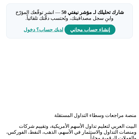
شارك تحليلك لـ مؤشر نيفتي 50
— انشر توقّعك المؤرّخ
وابنِ سجل مصداقيتك، وتُحتسب دقّتك تلقائياً.
إنشاء حساب مجاني
لديك حساب؟ دخول
منصة مراجعات وسطاء التداول المستقلة
البيت العربي لتعليم تداول الأسهم الأمريكية، وتقييم شركات
ومنصات التداول والاستثمار في الأسهم، الذهب، النفط، الفوركس،
والعملات الرقمية مجاناً.