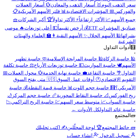
سعر الذهب اليوم
🥇 أسعار الذهب والمعادن
💱 أسعار العملات
والفوركس
📅 المؤشرات الاقتصادية
📊 فلتر الأسهم الأمريكية
📋
جميع الأسهم
📈 الأكثر ارتفاعاً
⚡ الأكثر تداولاً
🏆 أكبر الشركات
🧺
صناديق المؤشرات ETF
💰 أرخص تقييماً
💵 أعلى توزيعات
🔥 موصى
بشرائها
🕌 الأسهم الحلال
✨ الأسهم النقية
👨‍🏫 العلماء والهيئات
الشرعية
🧮
أدوات التداول
›
🕌 حاسبة الزكاة
🕌 حاسبة المرابحة الإسلامية
🧼 حاسبة تطهير
الأسهم
🕊️ حاسبة المواريث
💵 حاسبة توزيعات الأرباح
⚖️ حاسبة تكلفة
التداول
🌴 حاسبة التقاعد
💼 حاسبة نهاية الخدمة
💱 محول العملات
📅
التقويم الاقتصادي
🕐 أوقات عمل السوق
🇺🇸 متى يفتح السوق
الأمريكي؟
🧮 حاسبة حجم اللوت
📊 حاسبة قيمة النقطة
💰 حاسبة
ربح الفوركس
📐 حاسبة النقاط المحورية
📏 حاسبة حجم المركز
🌙
حاسبة السواب
📈 متوسط سعر السهم
💹 حاسبة الربح التراكمي
📉
حاسبة عائد التداول
كل الأدوات ←
🧱
المجتمع
›
🧱 حائط المجتمع
🏆 لوحة المحلّلين
✍️ اكتب تحليلك
تسجيل الدخول
إنشاء حساب