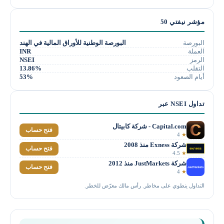
مؤشر نيفتي 50
البورصة
البورصة الوطنية للأوراق المالية في الهند
العملة
INR
الرمز
NSEI
التقلب
13.86%
أيام الصعود
53%
تداول NSEI عبر
Capital.com - شركة كابيتال
فتح حساب
4
★
شركة Exness منذ 2008
فتح حساب
4.5
★
شركة JustMarkets منذ 2012
فتح حساب
4
★
التداول ينطوي على مخاطر. رأس مالك معرّض للخطر.