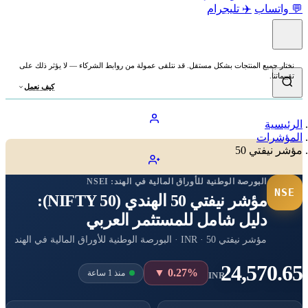
💬 واتساب
✈️ تليجرام
نختار جميع المنتجات بشكل مستقل. قد نتلقى عمولة من روابط الشركاء — لا يؤثر ذلك على
تقييماتنا.
كيف نعمل
الرئيسية
المؤشرات
مؤشر نيفتي 50
البورصة الوطنية للأوراق المالية في الهند:
NSEI
NSE
مؤشر نيفتي 50 الهندي (NIFTY 50):
دليل شامل للمستثمر العربي
مؤشر نيفتي 50 · INR · البورصة الوطنية للأوراق المالية في الهند
24,570.65
▼ 0.27%
منذ 1 ساعة
INR