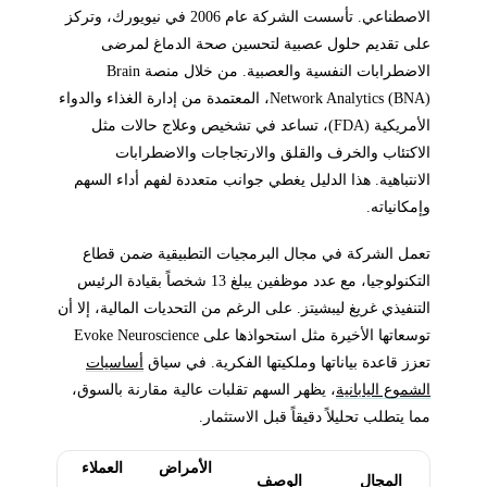
الاصطناعي. تأسست الشركة عام 2006 في نيويورك، وتركز
على تقديم حلول عصبية لتحسين صحة الدماغ لمرضى
الاضطرابات النفسية والعصبية. من خلال منصة Brain
Network Analytics (BNA)، المعتمدة من إدارة الغذاء والدواء
الأمريكية (FDA)، تساعد في تشخيص وعلاج حالات مثل
الاكتئاب والخرف والقلق والارتجاجات والاضطرابات
الانتباهية. هذا الدليل يغطي جوانب متعددة لفهم أداء السهم
وإمكانياته.
تعمل الشركة في مجال البرمجيات التطبيقية ضمن قطاع
التكنولوجيا، مع عدد موظفين يبلغ 13 شخصاً بقيادة الرئيس
التنفيذي غريغ ليبشيتز. على الرغم من التحديات المالية، إلا أن
توسعاتها الأخيرة مثل استحواذها على Evoke Neuroscience
تعزز قاعدة بياناتها وملكيتها الفكرية. في سياق
أساسيات
الشموع اليابانية
، يظهر السهم تقلبات عالية مقارنة بالسوق،
مما يتطلب تحليلاً دقيقاً قبل الاستثمار.
الأمراض
العملاء
المجال
الوصف