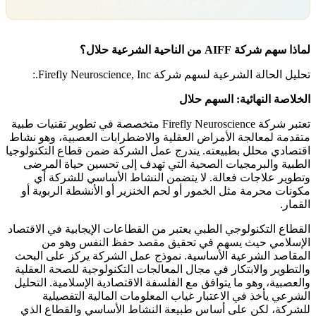
تداول بمسؤولية. رأس مالك معرّض للخطر.
لماذا سهم شركة AIFF من الناحية الشرعية حلال؟
تحليل الحالة الشرعية لسهم شركة Firefly Neuroscience, Inc.:
الخلاصة النهائية: السهم حلال
تعتبر شركة Firefly Neuroscience متخصصة في تطوير تقنيات طبية
متقدمة لمعالجة الأمراض العقلية والاضطرابات العصبية، وهو نشاط
اقتصادي محلل بطبيعته. يندرج عمل الشركة ضمن قطاع التكنولوجيا
الطبية والبرمجيات الصحية التي تهدف إلى تحسين حياة المرضى
وتطوير علاجات فعالة. لا يتضمن النشاط الأساسي للشركة أي
مكونات محرمة مثل الخمور أو لحم الخنزير أو الأنشطة الربوية أو
القمار.
القطاع التكنولوجي الطبي يعتبر من القطاعات الإيجابية في الاقتصاد
الإسلامي حيث يسهم في تحقيق مقصد حفظ النفس وهو من
المقاصد الشرعية الأساسية. نموذج عمل الشركة يركز على البحث
والتطوير والابتكار في مجال المعالجات التكنولوجية للصحة العقلية
والعصبية، وهو ما يتوافق مع الفلسفة الاقتصادية الإسلامية. التحليل
الشرعي يأخذ في الاعتبار غياب المعلومات المالية التفصيلية
للشركة، لكن على أساس طبيعة النشاط الأساسي والقطاع الذي