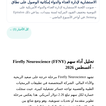
الاستشارية لإدارة الغذاء والدواء إمكانية الوصول على نطاق
أوسع إلى الببتيدات الرئيسية الواقية للأعصاب
– صوتت اللجنة الاستشارية لإدارة الغذاء والدواء الأمريكية على
التوصية بتخفيف القيود المركبة لستة ببتيدات، بما في ذلك Epitalon
وSemax، في أواخر الأسبوع الماضي –
كل الأخبار (1)
←
تحليل أداء سهم Firefly Neuroscience (FFNY)
- أغسطس 2026
تشهد Firefly Neuroscience مرحلة حرجة على صعيد الربحية
والأداء المالي. الشركة المتخصصة في تطبيقات البرمجيات
الطبية والعصبية تواجه خسائر تشغيلية كبيرة، حيث سجلت
خسارة لكل سهم تبلغ 2.26 دولار أمريكي. هذا يعكس مرحلة
تطوير متقدمة أو تحديات تسويقية، وهو وضع شائع بين