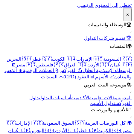
تخطي إلى المحتوى الرئيسي
✕
🏆
الوسطاء والتقييمات
›
🏆 تقييم شركات التداول
🌍
المنصات
›
🇸🇦 السعودية
🇦🇪 الإمارات
🇰🇼 الكويت
🇶🇦 قطر
🇧🇭 البحرين
🇴🇲 عُمان
🇯🇴 الأردن
🇮🇶 العراق
🇵🇸 فلسطين
🇪🇬 مصر
🕌
الوسطاء الإسلامية الحلال
💱 الفوركس
₿ العملات الرقمية
🥇 الذهب
والمعادن
📈 الأسهم
📊 العقود (CFD)
📜 السندات
📚
موسوعة البيت العربي
›
المدونة
مقالات تعليمية
الأكاديمية
أساسيات التداول
تداول
الفوركس
تداول الأسهم
📈
الأسهم والبورصات
›
🌍 كل البورصات العربية
🇸🇦 السوق السعودية
🇦🇪 الإمارات
🇪🇬
مصر
🇰🇼 الكويت
🇶🇦 قطر
🇯🇴 الأردن
🇧🇭 البحرين
🇴🇲 عُمان