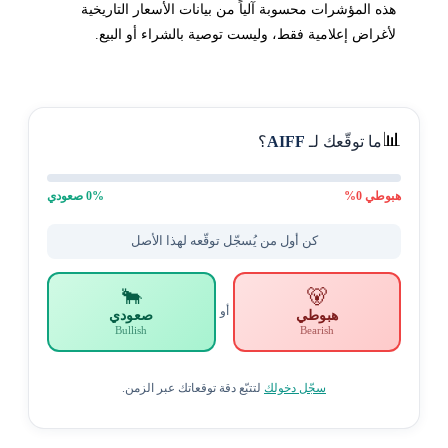
هذه المؤشرات محسوبة آلياً من بيانات الأسعار التاريخية
لأغراض إعلامية فقط، وليست توصية بالشراء أو البيع.
📊
ما توقّعك لـ
AIFF
؟
هبوطي
0
%
% صعودي
0
كن أول من يُسجّل توقّعه لهذا الأصل
🐂
🐻
أو
هبوطي
صعودي
Bullish
Bearish
سجّل دخولك
لتتبّع دقة توقعاتك عبر الزمن.