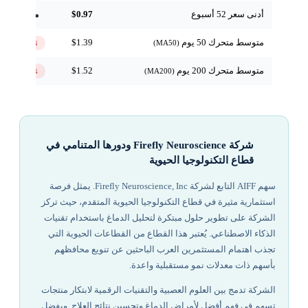
أدنى سعر 52 أسبوع
$0.97
مرجعي
متوسط متحرك 50 يوم
$1.39
↓ تحت
(MA50)
متوسط متحرك 200 يوم
$1.52
↓ تحت
(MA200)
شركة Firefly Neuroscience ودورها المتنامي في
قطاع التكنولوجيا الحيوية
سهم AIFF التابع لشركة Firefly Neuroscience, Inc. يمثل فرصة
استثمارية مثيرة في قطاع التكنولوجيا الحيوية المتقدم، حيث تركز
الشركة على تطوير حلول مبتكرة لتحليل الدماغ باستخدام تقنيات
الذكاء الاصطناعي. يُعتبر هذا القطاع من القطاعات الحيوية التي
تجذب اهتمام المستثمرين العرب الباحثين عن تنويع محافظهم
بأسهم ذات معدلات نمو مستقبلية واعدة.
الشركة تدمج بين العلوم العصبية والتقنيات الرقمية لابتكار منتجات
تسهم في فهم أفضل لأمراض الدماغ وتحسين نتائج العلاج. وبفضل