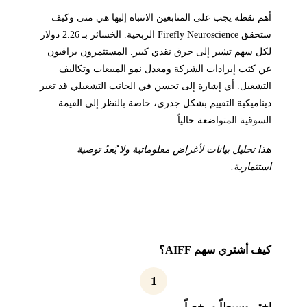
أهم نقطة يجب على المتابعين الانتباه إليها هي متى وكيف
ستحقق Firefly Neuroscience الربحية. الخسائر بـ 2.26 دولار
لكل سهم تشير إلى حرق نقدي كبير. المستثمرون يراقبون
عن كثب إيرادات الشركة ومعدل نمو المبيعات وتكاليف
التشغيل. أي إشارة إلى تحسن في الجانب التشغيلي قد تغير
ديناميكية التقييم بشكل جذري، خاصة بالنظر إلى القيمة
السوقية المتواضعة حالياً.
هذا تحليل بيانات لأغراض معلوماتية ولا يُعدّ توصية
استثمارية.
كيف أشتري سهم AIFF؟
1
اختر وسيطاً مرخصاً