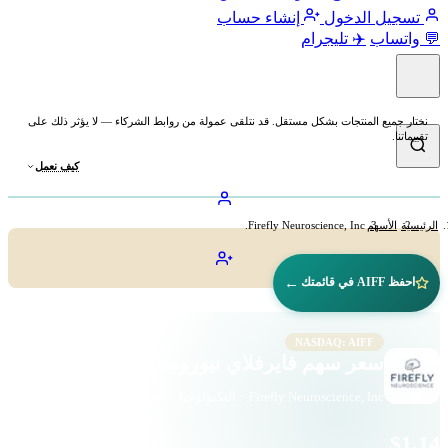
تسجيل الدخول
إنشاء حساب
💬 واتساب
✈️ تليجرام
نختار جميع المنتجات بشكل مستقل. قد نتلقى عمولة من روابط الشركاء — لا يؤثر ذلك على
تقييماتنا.
كيف نعمل
الرئيسية
الأسهم
Firefly Neuroscience, Inc.
←
احفظ AIFF في قائمتك
NASDAQ: AIFF
سعر سهم فايرفلاي نيوروساينس (AIFF)
Firefly Neuroscience, Inc. · التكنولوجيا · ناسداك
$1.14