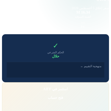
سعر إغلاق
5 أغسطس 2026
59
16.34 M
القيمة السوقية
حجم التداول
-2.26
—
EPS
P/E
✓
الحكم الشرعي
حلال
منهجية التقييم ←
استثمر في AIFF
فتح حساب