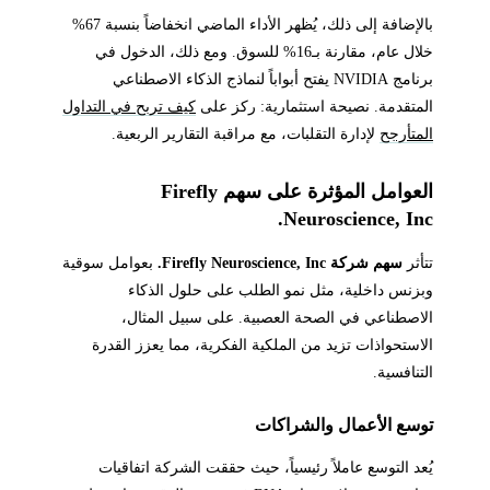
بالإضافة إلى ذلك، يُظهر الأداء الماضي انخفاضاً بنسبة 67%
خلال عام، مقارنة بـ16% للسوق. ومع ذلك، الدخول في
برنامج NVIDIA يفتح أبواباً لنماذج الذكاء الاصطناعي
المتقدمة. نصيحة استثمارية: ركز على
كيف تربح في التداول
المتأرجح
لإدارة التقلبات، مع مراقبة التقارير الربعية.
العوامل المؤثرة على سهم Firefly
Neuroscience, Inc.
تتأثر
سهم شركة Firefly Neuroscience, Inc.
بعوامل سوقية
وبزنس داخلية، مثل نمو الطلب على حلول الذكاء
الاصطناعي في الصحة العصبية. على سبيل المثال،
الاستحواذات تزيد من الملكية الفكرية، مما يعزز القدرة
التنافسية.
توسع الأعمال والشراكات
يُعد التوسع عاملاً رئيسياً، حيث حققت الشركة اتفاقيات