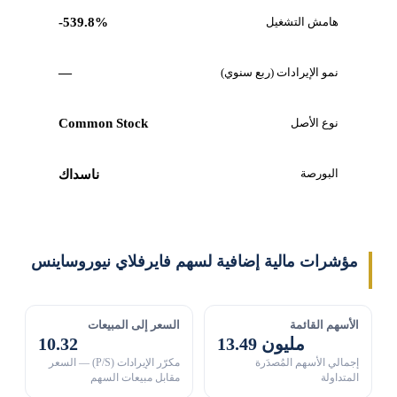
هامش التشغيل
-539.8%
نمو الإيرادات (ربع سنوي)
—
نوع الأصل
Common Stock
البورصة
ناسداك
مؤشرات مالية إضافية لسهم فايرفلاي نيوروساينس
الأسهم القائمة
السعر إلى المبيعات
13.49 مليون
10.32
إجمالي الأسهم المُصدَرة
مكرّر الإيرادات (P/S) — السعر
المتداولة
مقابل مبيعات السهم