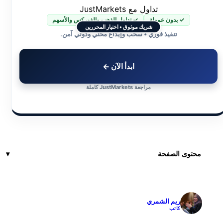
تداول مع JustMarkets
✓ بدون عمولة
✓ تداول الذهب والفوركس والأسهم
شريك موثوق • اختيار المحررين
تنفيذ فوري • سحب وإيداع محلي ودولي آمن.
ابدأ الآن ←
مراجعة JustMarkets كاملة
محتوى الصفحة
ريم الشمري
✓
كاتب