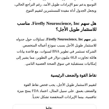
التوسع يدعم نمو الإيرادات طويل الأمد، رغم التراجع الحالي،
ويجعل الجدول أداة مفيدة للمستثمرين لتقييم التنوع.
هل سهم Firefly Neuroscience, Inc. مناسب
للاستثمار طويل الأجل؟
يثير
سهم Firefly Neuroscience, Inc.
تساؤلات حول جدواه
للاستثمار طويل الأجل بسبب نموذج أعماله المتخصص.
الشركة تستثمر في تطوير BNA لسنوات، مع قاعدة بيانات
هائلة تجاوزت الـ60 مليون دولار في التطوير، مما يشير إلى
إمكانيات مستقبلية في سوق الصحة العصبية النامي.
نقاط القوة والضعف الرئيسية
لتقييم الاستثمار طويل الأجل، يجب فحص نقاط القوة
والضعف بعمق. على سبيل المثال، اعتماد FDA يمنح ميزة
تنافسية، بينما الإيرادات المنخفضة تشكل تحدياً.
نقاط