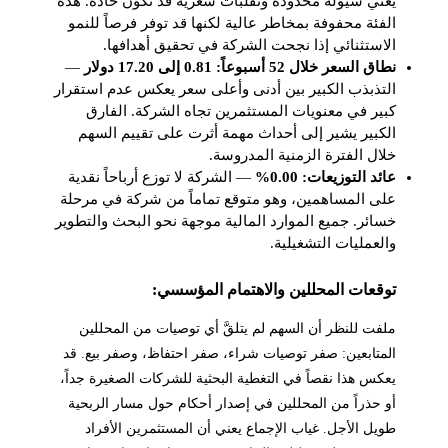
يعني سيولة محدودة وتقلبات سعرية قد تكون حادة. هذه
الفئة محفوفة بمخاطر عالية لكنها قد توفر فرصاً للنمو
الاستثنائي إذا نجحت الشركة في تحقيق أهدافها.
نطاق السعر خلال 52 أسبوعاً: 0.81 إلى 17.20 دولار
—
التذبذب الكبير بين أدنى وأعلى سعر يعكس عدم استقرار
كبير في معنويات المستثمرين تجاه الشركة. الفارق
الكبير يشير إلى أحداث مهمة أثرت على تقييم السهم
خلال الفترة الزمنية المدروسة.
عائد التوزيعات: 0.00%
— الشركة لا توزع أرباحاً نقدية
على المساهمين، وهو متوقع تماماً من شركة في مرحلة
خسائر. جميع الموارد المالية موجهة نحو البحث والتطوير
والعمليات التشغيلية.
توقعات المحللين والاهتمام المؤسسي:
ملفت للنظر أن السهم لم يتلقَّ أي توصيات من المحللين
المتابعين: صفر توصيات شراء، صفر احتفاظ، وصفر بيع. قد
يعكس هذا نقصاً في التغطية البحثية للشركات الصغيرة جداً،
أو حذراً من المحللين في إصدار أحكام حول مسار الربحية
طويل الأجل. غياب الإجماع يعني أن المستثمرين الأفراد