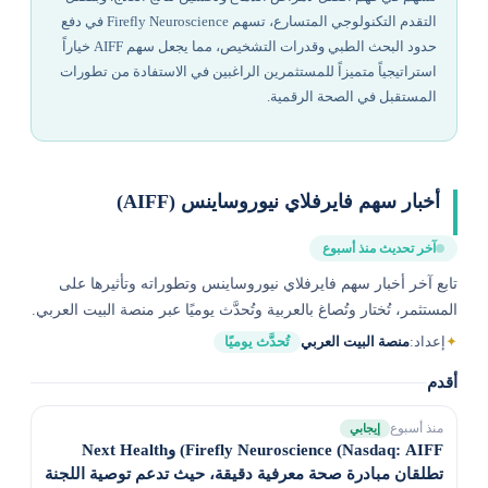
التقدم التكنولوجي المتسارع، تسهم Firefly Neuroscience في دفع
حدود البحث الطبي وقدرات التشخيص، مما يجعل سهم AIFF خياراً
استراتيجياً متميزاً للمستثمرين الراغبين في الاستفادة من تطورات
المستقبل في الصحة الرقمية.
أخبار سهم فايرفلاي نيوروساينس (AIFF)
آخر تحديث منذ أسبوع
تابع آخر أخبار سهم فايرفلاي نيوروساينس وتطوراته وتأثيرها على
المستثمر، تُختار وتُصاغ بالعربية وتُحدَّث يوميًا عبر منصة البيت العربي.
✦
إعداد:
منصة البيت العربي
تُحدَّث يوميًا
أقدم
منذ أسبوع
إيجابي
Firefly Neuroscience (Nasdaq: AIFF) وNext Health
تطلقان مبادرة صحة معرفية دقيقة، حيث تدعم توصية اللجنة