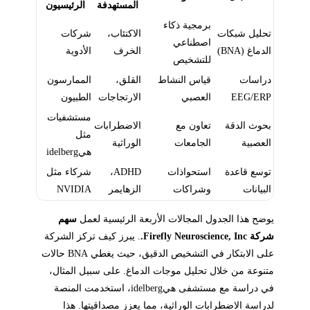
المستهدفة
الرئيسيون
برمجية ذكاء
تحليل شبكات
الاكتئاب،
شركات
اصطناعي
الدماغ (BNA)
الخرف
الأدوية
للتشخيص
دراسات
قياس النشاط
القلق،
الممارسون
EEG/ERP
العصبي
الارتجاجات
الطبيون
مستشفيات
بحوث الدقة
تعاون مع
الاضطرابات
مثل
العصبية
الجامعات
الوراثية
هيidelberg
توسع قاعدة
استحواذات
ADHD،
شركاء مثل
البيانات
وشراكات
الزهايمر
NVIDIA
يوضح هذا الجدول المجالات الأربعة الرئيسية لعمل
سهم
شركة Firefly Neuroscience, Inc.
. يبرز كيف تركز الشركة
على الابتكار في التشخيص الدقيق، حيث يغطي BNA حالات
متنوعة من خلال تحليل موجات الدماغ. على سبيل المثال،
في دراسة مع مستشفى هيidelberg، استخدمت المنصة
لدراسة الاضطرابات الوراثية، مما يعزز مصداقيتها. هذا