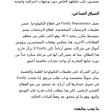
يعتمدون على تحليلهم الخاص دون توجيهات احترافية واضحة.
السياق الصناعي:
تعمل Firefly Neuroscience في قطاع التكنولوجيا، ضمن
تطبيقات البرمجيات المتخصصة. قطاع البرمجيات يتسم
بمتوسط مكرر ربحية 40.3، وهو أعلى بكثير من معظم
القطاعات الأخرى. هذا ينعكس توقعات المستثمرين برؤوس
أموال في شركات تحقق أرباحاً. لكن Firefly لا تزال خارج
هذا النطاق، مما قد يشير إلى أنها في مرحلة مبكرة جداً من
دورة حياتها التجارية أو تواجه تحديات تنافسية أعمق.
تركيز الشركة على تطبيقات التكنولوجيا الطبية والعصبية
يمثل سوقاً متخصصة وذات طلب مرتفع. إذا نجحت Firefly
في تحويل خسائرها إلى أرباح، قد تستفيد من نمو القطاع
الصحي الرقمي. لكن هذا يتطلب إثبات قدرة على التوسع
والبيع، وهو ما لم يتحقق بعد وفقاً للبيانات الحالية.
ما يجب متابعته: