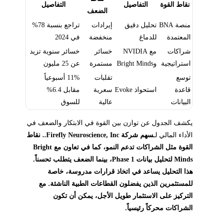
نقاط القوة
التفاصيل
التفاصيل
الضعف
منصة BNA
تحليل دقيق
إيرادات
تراجع بنسبة 78%
المعتمدة
للدماغ
منخفضة
في 2024
شراكات
مع NVIDIA
خسائر
خسائر سنوية تزيد
استراتيجية
وBright Minds
مستمرة
عن 25 مليون
توسع
تقلبات
11% أسبوعياً
قاعدة
استحواذ Evoke
سعرية
مقابل 6.4%
البيانات
عالية
للسوق
يكشف الجدول عن توازن بين القوة في الابتكار والضعف في
الأداء المالي لـ
سهم شركة Firefly Neuroscience, Inc.. نقاط
القوة مثل الشراكات تدعم النمو، كما في تعاون مع Bright
Minds لتحليل بيانات Phase 1، بينما الضعف يتطلب تحسناً.
هذا التحليل يساعد في اتخاذ قرارات مدروسة، خاصة
للمستثمرين الذين يفضلون القطاعات الطبية الناشئة. مع
التركيز على الاستثمار طويل الأجل، يمكن أن تكون
الشراكات محركاً رئيسياً.