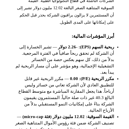
الشركات الناشئة في قطاع التكنولوجيا الطبية. القيمة
السوقية المتناهية الصغر البالغة 12.02 مليون دولار تشير إلى
أن المستثمرين لا يزالون يراقبون الشركة بحذر قبل الحكم
على إمكاناتها على المدى الطويل.
أبرز المؤشرات المالية:
ربحية السهم (EPS): -2.26 دولار
— تشير الخسارة إلى
أن الشركة لم تحقق ربحاً صافياً في الفترة المرجعية.
بدلاً من ذلك، كل سهم يعكس حصة من الخسائر
التشغيلية الإجمالية، وهو مؤشر على أن مسار الربحية لم
يبدأ بعد.
مكرر الربحية (P/E): 0.00
— مكرر الربحية غير قابل
للتطبيق العادي لأن الشركة تعاني من خسائر وليس
أرباحاً. هذا يجعل المقارنة المباشرة مع متوسط القطاع
البالغ 40.3 غير ذات صلة حالياً. المستثمرون يقيمون
الشركة بناءً على إمكانيات النمو المستقبلي بدلاً من
الأرباح الحالية.
القيمة السوقية: 12.02 مليون دولار (فئة micro-cap)
—
تصنيف الشركة ضمن فئة رؤوس الأموال المتناهية الصغر