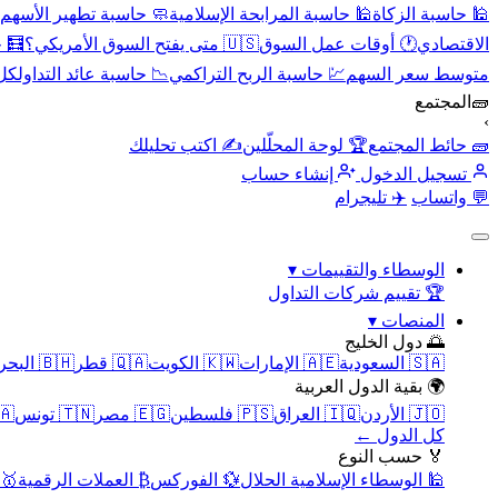
🕌 حاسبة الزكاة
🕌 حاسبة المرابحة الإسلامية
🧼 حاسبة تطهير الأسهم
الاقتصادي
🕐 أوقات عمل السوق
🇺🇸 متى يفتح السوق الأمريكي؟
🧮 
متوسط سعر السهم
💹 حاسبة الربح التراكمي
📉 حاسبة عائد التداول
كل 
🧱
المجتمع
›
🧱 حائط المجتمع
🏆 لوحة المحلّلين
✍️ اكتب تحليلك
تسجيل الدخول
إنشاء حساب
💬 واتساب
✈️ تليجرام
الوسطاء والتقييمات
▾
🏆 تقييم شركات التداول
المنصات
▾
🌅 دول الخليج
🇸🇦 السعودية
🇦🇪 الإمارات
🇰🇼 الكويت
🇶🇦 قطر
🇧🇭 البحرين
🌍 بقية الدول العربية
🇯🇴 الأردن
🇮🇶 العراق
🇵🇸 فلسطين
🇪🇬 مصر
🇹🇳 تونس
🇲🇦 
كل الدول ←
🏅 حسب النوع
🕌 الوسطاء الإسلامية الحلال
💱 الفوركس
₿ العملات الرقمية
🥇 