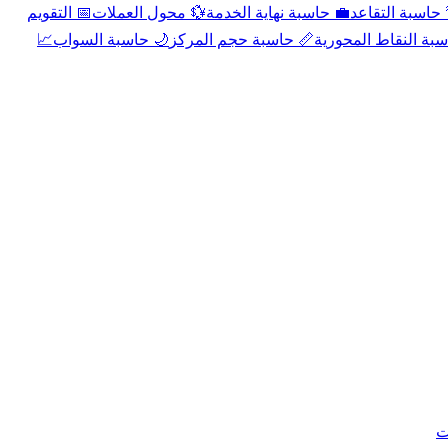
📅 التقويم
💱 محول العملات
💼 حاسبة نهاية الخدمة
🌴 حاسبة التقا
📈
🌙 حاسبة السواب
📏 حاسبة حجم المركز
📐 حاسبة النقاط الم
