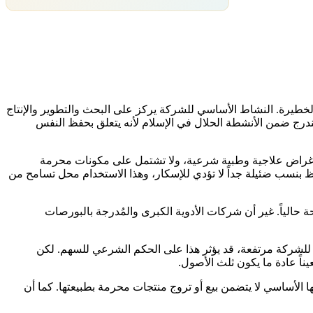
طيرة. النشاط الأساسي للشركة يركز على البحث والتطوير والإنتاج
 يندرج ضمن الأنشطة الحلال في الإسلام لأنه يتعلق بحفظ النفس
تعتبر حلالاً شرعاً طالما تلتزم بالضوابط الإسلامية في عملياتها. الأدوية التي تنتجها Bristol-Myers Squibb موجهة لأغراض علاجية وطبية شرعية، ولا تشتمل على مكونات محرمة
ظ بنسب ضئيلة جداً لا تؤدي للإسكار، وهذا الاستخدام محل تسامح من
 حالياً. غير أن شركات الأدوية الكبرى والمُدرجة بالبورصات
ية للشركة مرتفعة، قد يؤثر هذا على الحكم الشرعي للسهم. لكن
ناً عادة ما يكون ثلث الأصول.
والتنظيمي. نشاطها الأساسي لا يتضمن بيع أو تروج منتجات محرمة بطبيعتها. كما أن