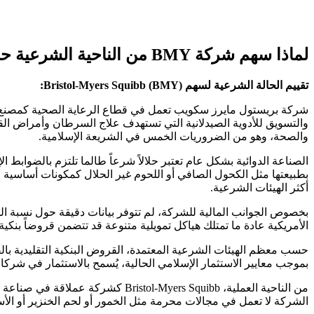
لماذا سهم شركة BMY من الناحية الشرعية حلال؟
تقييم الحالة الشرعية لسهم Bristol-Myers Squibb (BMY):
شركة بريستول مايرز سكويب تعمل في قطاع الرعاية الصحية كمصنع أد
والتسويق للأدوية الصيدلانية التي تستهدف علاج السرطان وأمراض القلب
والصحة، وهو من الضروريات الخمس في الشريعة الإسلامية.
بطبيعتها مثل الكحول الصافي أو اللحوم غير الحلال كمكونات أساسية 
أكثر الهيئات الشرعية.
بخصوص الجوانب المالية للشركة، لم تتوفر بيانات دقيقة حول نسبة الدي
الأمريكية عادة ما تمتلك هياكل تمويلية متنوعة قد تتضمن قروضاً بنكية ب
حسب معظم الهيئات الشرعية المعتمدة، القروض البنكية التقليدية بالف
بموجب معايير الاستثمار الإسلامي الحالية، يُسمح بالاستثمار في شركات
من الناحية العملية، -Myers Squibb
الشركة لا تعمل في مجالات محرمة مثل الخمور أو لحم الخنزير أو الأس