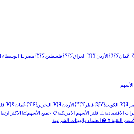
سلامية الحلال
🇪🇬 مصر
🇵🇸 فلسطين
🇮🇶 العراق
🇯🇴 الأردن
🇴
تداول 
🇵🇸 فلسطين
🇴🇲 عُمان
🇧🇭 البحرين
🇯🇴 الأردن
🇶🇦 قطر
🇰🇼 الكويت
 الأكثر ارتفاعاً
📋 جميع الأسهم
📊 فلتر الأسهم الأمريكية
📅 المؤشرات ا
👨‍🏫 العلماء والهيئات الشرعية
✨ الأسهم ال