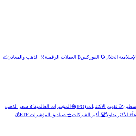
إسلامية الحلال
💱 الفوركس
₿ العملات الرقمية
🥇 الذهب والمعادن
📈
🚀 تقويم الاكتتابات (IPO)
🌐 المؤشرات العالمية
🥇 سعر الذهب
اً
⚡ الأكثر تداولاً
🏆 أكبر الشركات
🧺 صناديق المؤشرات ETF
💰