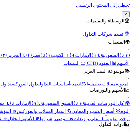
تخطي إلى المحتوى الرئيسي
✕
الوسطاء والتقييمات
🏆
›
🏆 تقييم شركات التداول
المنصات
🌍
›
 عُمان
🇧🇭 البحرين
🇶🇦 قطر
🇰🇼 الكويت
🇦🇪 الإمارات
🇸🇦 السعودية
📜 السندات
📊 العقود (CFD)
الأسهم
موسوعة البيت العربي
📚
›
الأسهم
تداول الفوركس
أساسيات التداول
الأكاديمية
مقالات تعليمية
المدونة
الأسهم والبورصات
📈
›
🇪🇬 مصر
🇦🇪 الإمارات
🇸🇦 السوق السعودية
🌍 كل البورصات العربية
لاقتصادية
💱 أسعار العملات والفوركس
🥇 أسعار الذهب والمعادن
اليوم
نقية
🕌 الأسهم الحلال
🔥 موصى بشرائها
💵 أعلى توزيعات
أرخص تقييماً
أدوات التداول
🧮
›