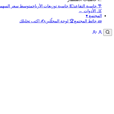
🌴 حاسبة التقاعد
💵 حاسبة توزيعات الأرباح
متوسط سعر السهم
كل الأدوات ←
المجتمع
▾
🧱 حائط المجتمع
🏆 لوحة المحلّلين
✍️ اكتب تحليلك