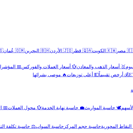
سطين
🇴🇲 عُمان
🇧🇭 البحرين
🇯🇴 الأردن
🇶🇦 قطر
🇰🇼 الكويت
🇪🇬 
 الاقتصادية
💱 أسعار العملات والفوركس
🥇 أسعار الذهب والمعادن
🥇 
🔥 موصى بشرائها
💵 أعلى توزيعات
💰 أرخص تقييماً

صادي
💱 محول العملات
💼 حاسبة نهاية الخدمة
🕊️ حاسبة المواريث
🧼 حا
اسبة تكلفة التداول
حاسبة السواب
حاسبة حجم المركز
حاسبة النقاط ال