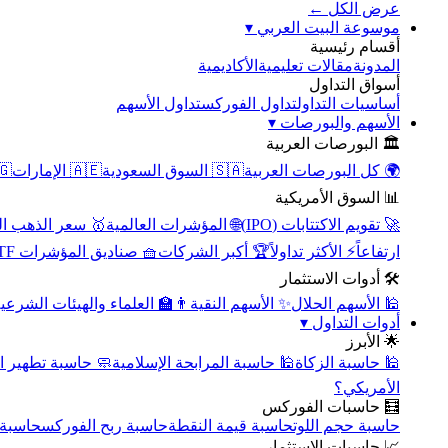
عرض الكل ←
▾
موسوعة البيت العربي
أقسام رئيسية
الأكاديمية
مقالات تعليمية
المدونة
أسواق التداول
تداول الأسهم
تداول الفوركس
أساسيات التداول
▾
الأسهم والبورصات
🏛️ البورصات العربية
مصر
🇦🇪 الإمارات
🇸🇦 السوق السعودية
🌍 كل البورصات العربية
📊 السوق الأمريكية
سعر الذهب اليوم
🌐 المؤشرات العالمية
🚀 تقويم الاكتتابات (IPO)
🧺 صناديق المؤشرات ETF
🏆 أكبر الشركات
⚡ الأكثر تداولاً
ارتفاعاً
🛠️ أدوات الاستثمار
‍🏫 العلماء والهيئات الشرعية
✨ الأسهم النقية
🕌 الأسهم الحلال
▾
أدوات التداول
🌟 الأبرز
سبة تطهير الأسهم
🕌 حاسبة المرابحة الإسلامية
🕌 حاسبة الزكاة
الأمريكي؟
🧮 حاسبات الفوركس
محورية
حاسبة ربح الفوركس
حاسبة قيمة النقطة
حاسبة حجم اللوت
📈 حاسبات الاستثمار