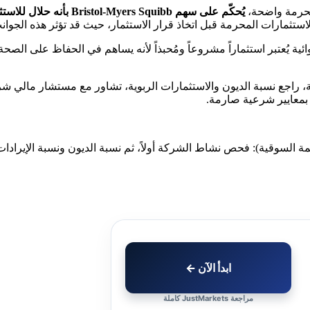
محرمة واضحة،
يُحكّم على سهم Bristol-Myers Squibb بأنه حلال للاستثمار من منظور شرعي
الاستثمارات المحرمة قبل اتخاذ قرار الاستثمار، حيث قد تؤثر هذه الج
ائية يُعتبر استثماراً مشروعاً ومُحبذاً لأنه يساهم في الحفاظ على الص
 راجع نسبة الديون والاستثمارات الربوية، تشاور مع مستشار مالي شرع
م بمعايير شرعية صارمة.
ابدأ الآن ←
مراجعة JustMarkets كاملة