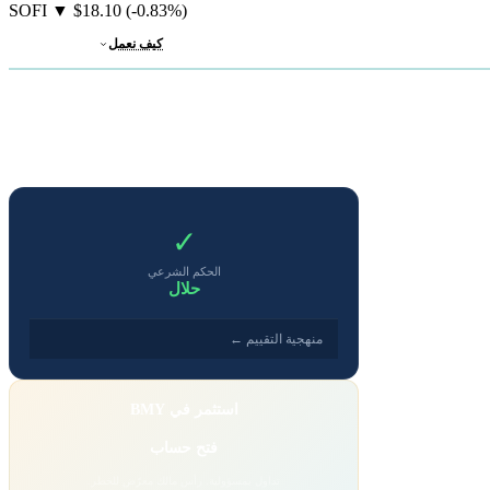
SOFI
▼
$18.10
(-0.83%)
كيف نعمل
✓
الحكم الشرعي
حلال
منهجية التقييم ←
استثمر في BMY
فتح حساب
تداول بمسؤولية. رأس مالك معرّض للخطر.