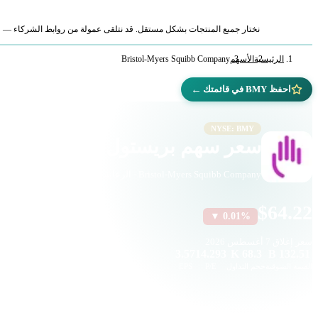
نختار جميع المنتجات بشكل مستقل. قد نتلقى عمولة من روابط الشركاء — لا ي
الرئيسية
الأسهم
Bristol-Myers Squibb Company
←
احفظ BMY في قائمتك
NYSE: BMY
سعر سهم بريستول مايرز سكويب (MY
Bristol-Myers Squibb Company · الرعاية الصحية · بورصة نيويورك
$64.22
▼ 0.01%
سعر إغلاق
7 أغسطس 2026
3.57
14.293
68.3 K
132.51 B
القيمة السوقية
حجم التداول
P/E
EPS