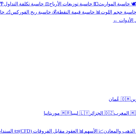
عد
⚖️ حاسبة تكلفة التداول
💵 حاسبة توزيعات الأرباح
🕊️ حاسبة المواريث
حورية
💰 حاسبة ربح الفوركس
📊 حاسبة قيمة النقطة
🧮 حاسبة حجم ال
كل الأدوا
🇴🇲 عُمان
🇲🇷 موريتانيا
🇱🇾 ليبيا
🇩🇿 الجزائر
🇲🇦 ا
 السندات
📊 العقود مقابل الفروقات (CFD)
📈 الأسهم
🥇 الذهب والمع