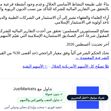
بناءً على طبيعة النشاط الأساسي الحلال وعدم وجود أنشطة فرعية 
بالتحقق من التقارير المالية للشركة للتأكد من نسب الديون الربوية و
آراء العلماء والفقهاء تشير إلى أن الاستثمار في الشركات الطبية والدو
تأخذ أولوية في الاستثمار الإسلامي.
نصائح للمستثمرين المسلمين: تحقق من أحدث التقارير المالية للشركة،
المقبول شرعاً، اختر الصناديق الاستثمارية الإسلامية التي تقيّم الأسه
آخر تحديث: أغسطس 2026
نحدّد الحكم الشرعي آلياً وفق معيار الراجحي (حد أقصى 30% من القيمة السوقية): فحص نشاط الشركة أولاً، ثم نسبة الديون ونسبة الإيرادات الربوية إلى القيمة السوقية — دون مراجعة بشرية.
الشرعية المعتمدة ←
🕌 تصفّح كل الأسهم الأمريكية الحلال
·
✨ الأسهم النقية
تداول مع JustMarkets
✓ بدون عمولة
شريك موثوق • اختيار المحررين
✓ تداول الذهب والفوركس والأسهم
تنفيذ فوري • سحب وإيداع محلي ودولي آمن.