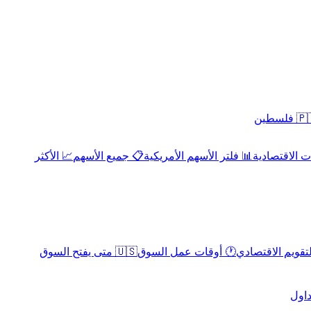
 فلسطين
 الاقتصادية
📊 فلتر الأسهم الأمريكية
📋 جميع الأسهم
📈 الأكثر
لتقويم الاقتصادي
🕐 أوقات عمل السوق
🇺🇸 متى يفتح السوق
داول