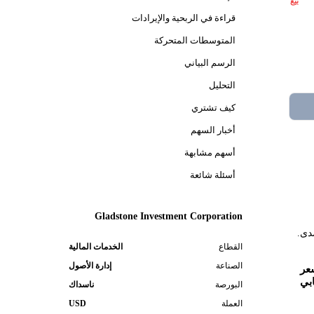
بيع
قراءة في الربحية والإيرادات
المتوسطات المتحركة
الرسم البياني
التحليل
كيف تشتري
أخبار السهم
أسهم مشابهة
أسئلة شائعة
Gladstone Investment Corporation
القطاع
الخدمات المالية
الصناعة
إدارة الأصول
عر
بي
البورصة
ناسداك
العملة
USD