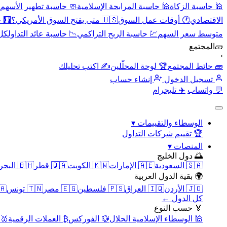
🕌 حاسبة الزكاة
🕌 حاسبة المرابحة الإسلامية
🧼 حاسبة تطهير الأسهم
الاقتصادي
🕐 أوقات عمل السوق
🇺🇸 متى يفتح السوق الأمريكي؟
🧮 
متوسط سعر السهم
💹 حاسبة الربح التراكمي
📉 حاسبة عائد التداول
كل 
🧱
المجتمع
›
🧱 حائط المجتمع
🏆 لوحة المحلّلين
✍️ اكتب تحليلك
تسجيل الدخول
إنشاء حساب
💬 واتساب
✈️ تليجرام
الوسطاء والتقييمات
▾
🏆 تقييم شركات التداول
المنصات
▾
🌅 دول الخليج
🇸🇦 السعودية
🇦🇪 الإمارات
🇰🇼 الكويت
🇶🇦 قطر
🇧🇭 البحرين
🌍 بقية الدول العربية
🇯🇴 الأردن
🇮🇶 العراق
🇵🇸 فلسطين
🇪🇬 مصر
🇹🇳 تونس
🇲🇦 
كل الدول ←
🏅 حسب النوع
🕌 الوسطاء الإسلامية الحلال
💱 الفوركس
₿ العملات الرقمية
🥇 