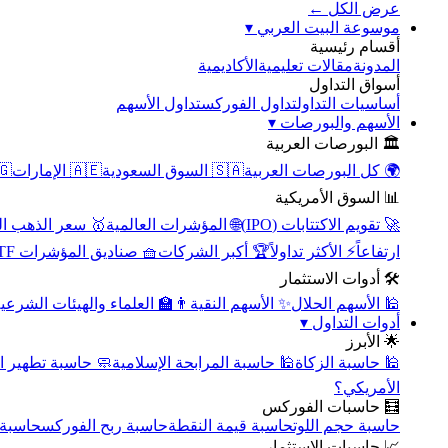
عرض الكل ←
▾
موسوعة البيت العربي
أقسام رئيسية
الأكاديمية
مقالات تعليمية
المدونة
أسواق التداول
تداول الأسهم
تداول الفوركس
أساسيات التداول
▾
الأسهم والبورصات
🏛️ البورصات العربية
مصر
🇦🇪 الإمارات
🇸🇦 السوق السعودية
🌍 كل البورصات العربية
📊 السوق الأمريكية
سعر الذهب اليوم
🌐 المؤشرات العالمية
🚀 تقويم الاكتتابات (IPO)
🧺 صناديق المؤشرات ETF
🏆 أكبر الشركات
⚡ الأكثر تداولاً
ارتفاعاً
🛠️ أدوات الاستثمار
‍🏫 العلماء والهيئات الشرعية
✨ الأسهم النقية
🕌 الأسهم الحلال
▾
أدوات التداول
🌟 الأبرز
سبة تطهير الأسهم
🕌 حاسبة المرابحة الإسلامية
🕌 حاسبة الزكاة
الأمريكي؟
🧮 حاسبات الفوركس
محورية
حاسبة ربح الفوركس
حاسبة قيمة النقطة
حاسبة حجم اللوت
📈 حاسبات الاستثمار