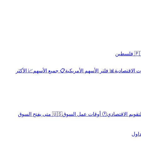
 فلسطين
 الاقتصادية
📊 فلتر الأسهم الأمريكية
📋 جميع الأسهم
📈 الأكثر
لتقويم الاقتصادي
🕐 أوقات عمل السوق
🇺🇸 متى يفتح السوق
داول