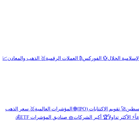
إسلامية الحلال
💱 الفوركس
₿ العملات الرقمية
🥇 الذهب والمعادن
📈
🚀 تقويم الاكتتابات (IPO)
🌐 المؤشرات العالمية
🥇 سعر الذهب
اً
⚡ الأكثر تداولاً
🏆 أكبر الشركات
🧺 صناديق المؤشرات ETF
💰