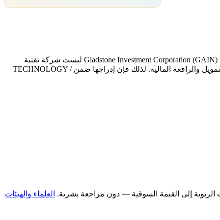
. شركة Gladstone Investment Corporation (GAIN) ليست شركة تقنية
تشغيلية، بل أقرب إلى شركة استثمار وتمويل؛ أي أنها تستثمر في شركات أخرى عبر أدوات دين ومساهمات، وتحقق عادةً دخلاً من الفوائد والتمويل والرافعة المالية. لذلك فإن إدراجها ضمن TECHNOLOGY /
العلماء والهيئات