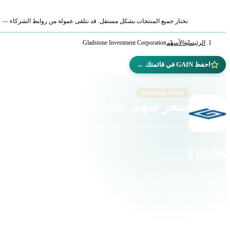
نختار جميع المنتجات بشكل مستقل. قد نتلقى عمولة من روابط الشركاء — لا ي
الرئيسية
الأسهم
Gladstone Investment Corporation
←
احفظ GAIN في قائمتك
NASDAQ: GAIN
سعر سهم جلادستون للاستثمار (GAIN)
Gladstone Investment Corporation · الخدمات المالية · ناسداك
$16.96
سعر إغلاق
6 أغسطس 2026
1.78
3.4189
7.32 K
638.53 M
القيمة السوقية
حجم التداول
P/E
EPS