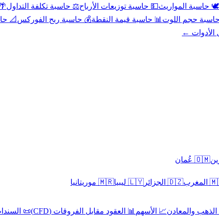
عد
⚖️ حاسبة تكلفة التداول
💵 حاسبة توزيعات الأرباح
🕊️ حاسبة المواريث
حورية
💰 حاسبة ربح الفوركس
📊 حاسبة قيمة النقطة
🧮 حاسبة حجم ال
كل الأدوا
🇴🇲 عُمان
🇲🇷 موريتانيا
🇱🇾 ليبيا
🇩🇿 الجزائر
🇲🇦 ا
 السندات
📊 العقود مقابل الفروقات (CFD)
📈 الأسهم
🥇 الذهب والمع