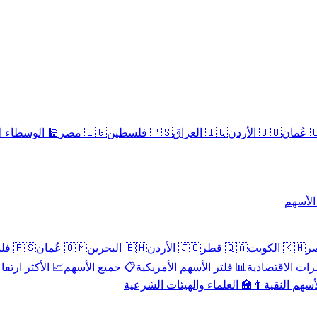
سلامية الحلال
🇪🇬 مصر
🇵🇸 فلسطين
🇮🇶 العراق
🇯🇴 الأردن
🇴
تداول 
🇵🇸 فلسطين
🇴🇲 عُمان
🇧🇭 البحرين
🇯🇴 الأردن
🇶🇦 قطر
🇰🇼 الكويت
 الأكثر ارتفاعاً
📋 جميع الأسهم
📊 فلتر الأسهم الأمريكية
📅 المؤشرات ا
👨‍🏫 العلماء والهيئات الشرعية
✨ الأسهم ال