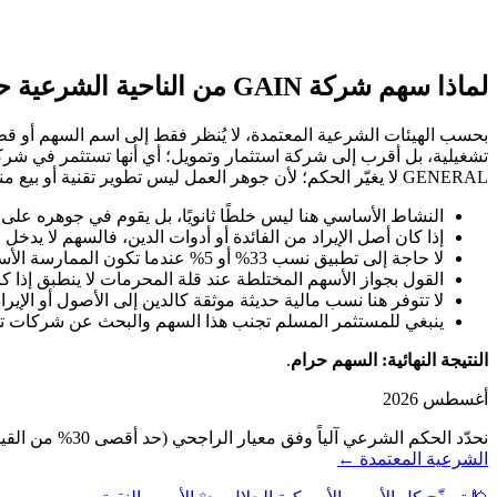
لماذا سهم شركة GAIN من الناحية الشرعية حرام؟
بحسب الهيئات الشرعية المعتمدة، لا يُنظر فقط إلى اسم السهم أو قط
GENERAL لا يغيّر الحكم؛ لأن جوهر العمل ليس تطوير تقنية أو بيع منتجات رقمية، بل نشاط مالي استثماري يرتبط بالربا.
النشاط الأساسي هنا ليس خلطًا ثانويًا، بل يقوم في جوهره على ا
إذا كان أصل الإيراد من الفائدة أو أدوات الدين، فالسهم لا يدخ
لا حاجة إلى تطبيق نسب 33% أو 5% عندما تكون الممارسة الأساسية محرّمة بذاتها.
القول بجواز الأسهم المختلطة عند قلة المحرمات لا ينطبق إذا كان
لا تتوفر هنا نسب مالية حديثة موثقة كالدين إلى الأصول أو الإ
ينبغي للمستثمر المسلم تجنب هذا السهم والبحث عن شركات تش
النتيجة النهائية: السهم حرام
.
أغسطس 2026
نحدّد الحكم الشرعي آلياً وفق معيار الراجحي (حد أقصى 30% من القيمة السوقية): فحص نشاط الشركة أولاً، ثم نسبة الديون ونسبة الإيرادات الربوية إلى القيمة السوقية — دون مراجعة بشرية.
الشرعية المعتمدة ←