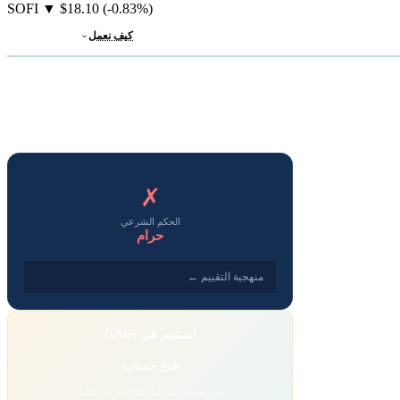
SOFI
▼
$18.10
(-0.83%)
كيف نعمل
✗
الحكم الشرعي
حرام
منهجية التقييم ←
استثمر في GAIN
فتح حساب
تداول بمسؤولية. رأس مالك معرّض للخطر.