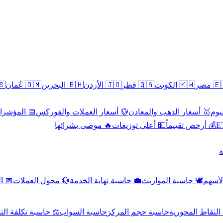
سطين
🇴🇲 عُمان
🇧🇭 البحرين
🇯🇴 الأردن
🇶🇦 قطر
🇰🇼 الكويت
🇪🇬 
 الاقتصادية
💱 أسعار العملات والفوركس
🥇 أسعار الذهب والمعادن
🥇 
🔥 موصى بشرائها
💵 أعلى توزيعات
💰 أرخص تقييماً

صادي
💱 محول العملات
💼 حاسبة نهاية الخدمة
🕊️ حاسبة المواريث
🧼 حا
اسبة تكلفة التداول
حاسبة السواب
حاسبة حجم المركز
حاسبة النقاط ال