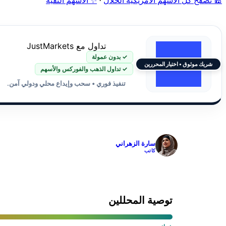
🕌 تصفّح كل الأسهم الأمريكية الحلال
·
✨ الأسهم النقية
تداول مع JustMarkets
✓ بدون عمولة
شريك موثوق • اختيار المحررين
✓ تداول الذهب والفوركس والأسهم
تنفيذ فوري • سحب وإيداع محلي ودولي آمن.
✓
سارة الزهراني
كاتب
توصية المحللين