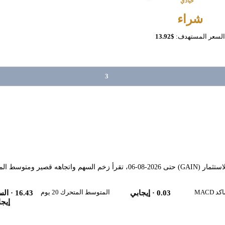
حيادي
شراء
السعر المستهدف:
$13.92
3
ير ومتوسط المدى.
MACD
المتوسط المتحرك 20 يوم
0.03
· إيجابي
16.43
· الس
إيجا