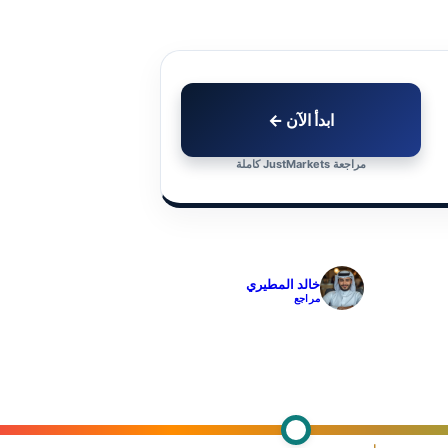
ابدأ الآن ←
مراجعة JustMarkets كاملة
✓
خالد المطيري
مراجع