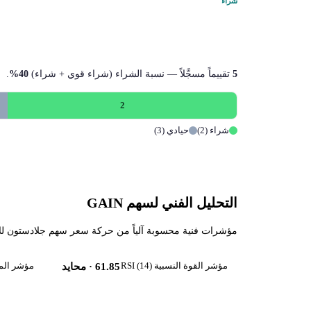
شراء
5
تقييماً مسجَّلاً — نسبة الشراء (شراء قوي + شراء)
40%
.
2
شراء (2)
حيادي (3)
التحليل الفني لسهم GAIN
مؤشرات فنية محسوبة آلياً من حركة سعر سهم جلادستون للاستثمار (GAIN) حتى 2026-08-06، تقرأ زخم السهم واتجاهه قص
مؤشر القوة النسبية RSI (14)
مؤشر الماكد 
61.85
· محايد