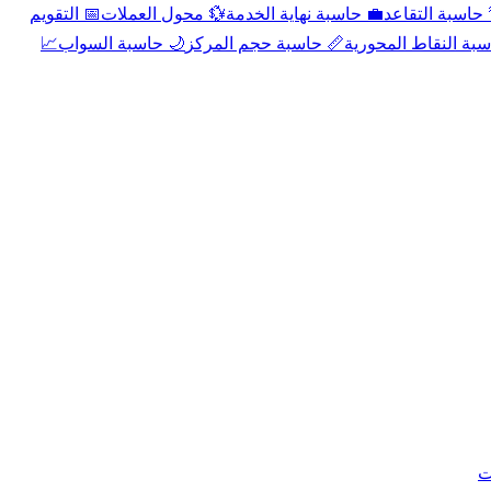
📅 التقويم
💱 محول العملات
💼 حاسبة نهاية الخدمة
🌴 حاسبة التقا
📈
🌙 حاسبة السواب
📏 حاسبة حجم المركز
📐 حاسبة النقاط الم
