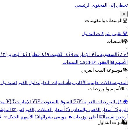
تخطي إلى المحتوى الرئيسي
✕
الوسطاء والتقييمات
🏆
›
🏆 تقييم شركات التداول
المنصات
🌍
›
 عُمان
🇧🇭 البحرين
🇶🇦 قطر
🇰🇼 الكويت
🇦🇪 الإمارات
🇸🇦 السعودية
📜 السندات
📊 العقود (CFD)
الأسهم
موسوعة البيت العربي
📚
›
الأسهم
تداول الفوركس
أساسيات التداول
الأكاديمية
مقالات تعليمية
المدونة
الأسهم والبورصات
📈
›
🇪🇬 مصر
🇦🇪 الإمارات
🇸🇦 السوق السعودية
🌍 كل البورصات العربية
لاقتصادية
💱 أسعار العملات والفوركس
🥇 أسعار الذهب والمعادن
اليوم
نقية
🕌 الأسهم الحلال
🔥 موصى بشرائها
💵 أعلى توزيعات
أرخص تقييماً
أدوات التداول
🧮
›