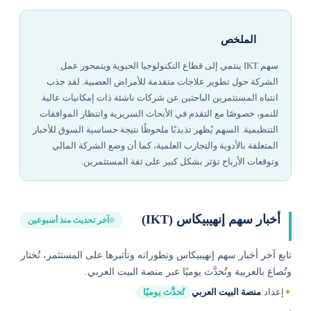
الملخص
سهم IKT ينتمي إلى قطاع التكنولوجيا الحيوية ويتمحور عمل
الشركة حول تطوير علاجات متقدمة للأمراض العصبية. لقد جذب
انتباه المستثمرين الباحثين عن شركات ناشئة ذات إمكانيات عالية
للنمو، خصوصًا مع التقدم في الأبحاث السريرية وانتظار الموافقات
التنظيمية. السهم يُظهر تذبذبًا ملحوظًا نتيجة حساسية السوق للأخبار
المتعلقة بالأدوية والتجارب العلمية، كما أن وضع الشركة المالي
وتوقعات الأرباح تؤثر بشكل كبير على ثقة المستثمرين.
أخبار سهم إنهيبيكاس (IKT)
آخر تحديث منذ أسبوعين
تابع آخر أخبار سهم إنهيبيكاس وتطوراته وتأثيرها على المستثمر، تُختار
وتُصاغ بالعربية وتُحدَّث يوميًا عبر منصة البيت العربي.
✦
إعداد:
منصة البيت العربي
تُحدَّث يوميًا