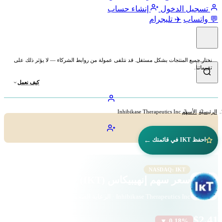
تسجيل الدخول
إنشاء حساب
💬 واتساب
✈️ تليجرام
نختار جميع المنتجات بشكل مستقل. قد نتلقى عمولة من روابط الشركاء — لا يؤثر ذلك على
تقييماتنا.
كيف نعمل
الرئيسية
الأسهم
Inhibikase Therapeutics Inc
←
احفظ IKT في قائمتك
NASDAQ: IKT
سعر سهم إنهيبيكاس (IKT)
Inhibikase Therapeutics Inc · الرعاية الصحية · ناسداك
$2.41
▼ 0.18%