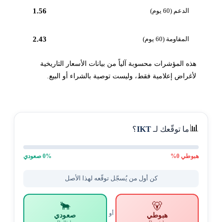
الدعم (60 يوم)
1.56
المقاومة (60 يوم)
2.43
هذه المؤشرات محسوبة آلياً من بيانات الأسعار التاريخية
لأغراض إعلامية فقط، وليست توصية بالشراء أو البيع.
📊
ما توقّعك لـ
IKT
؟
هبوطي
0
%
% صعودي
0
كن أول من يُسجّل توقّعه لهذا الأصل
🐂
🐻
أو
هبوطي
صعودي