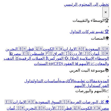
تخطي إلى المحتوى الرئيسي
✕
🏆
الوسطاء والتقييمات
›
🏆 تقييم شركات التداول
🌍
المنصات
›
🇸🇦 السعودية
🇦🇪 الإمارات
🇰🇼 الكويت
🇶🇦 قطر
🇧🇭 البحرين
🇴🇲 عُمان
🇯🇴 الأردن
🇮🇶 العراق
🇵🇸 فلسطين
🇪🇬 مصر
🕌
الوسطاء الإسلامية الحلال
💱 الفوركس
₿ العملات الرقمية
🥇 الذهب
والمعادن
📈 الأسهم
📊 العقود (CFD)
📜 السندات
📚
موسوعة البيت العربي
›
المدونة
مقالات تعليمية
الأكاديمية
أساسيات التداول
تداول
الفوركس
تداول الأسهم
📈
الأسهم والبورصات
›
🌍 كل البورصات العربية
🇸🇦 السوق السعودية
🇦🇪 الإمارات
🇪🇬
مصر
🇰🇼 الكويت
🇶🇦 قطر
🇯🇴 الأردن
🇧🇭 البحرين
🇴🇲 عُمان