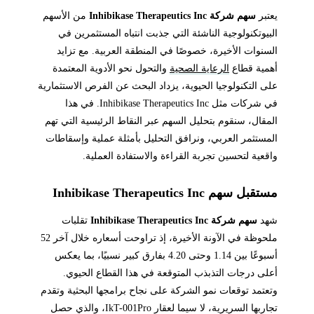
يعتبر
سهم شركة Inhibikase Therapeutics Inc
من الأسهم
البيوتكنولوجية الناشئة التي جذبت انتباه المستثمرين في
السنوات الأخيرة، خصوصًا في المنطقة العربية. مع تزايد
أهمية قطاع
الرعاية الصحية
والتحول نحو الأدوية المعتمدة
على التكنولوجيا الحيوية، يزداد البحث عن الفرص الاستثمارية
في شركات مثل Inhibikase Therapeutics Inc. في هذا
المقال، سنقوم بتحليل السهم عبر النقاط الرئيسية التي تهم
المستثمر العربي، ونرافق التحليل بأمثلة عملية وإسقاطات
واقعية لتحسين تجربة القراءة والاستفادة العملية.
مستقبل سهم Inhibikase Therapeutics Inc
شهد
سهم شركة Inhibikase Therapeutics Inc
تقلبات
ملحوظة في الآونة الأخيرة، إذ تراوحت أسعاره خلال آخر 52
أسبوعًا بين 1.14 وحتى 4.20 بفارق كبير نسبيًا، بما يعكس
أعلى درجات التذبذب المتوقعة في هذا القطاع الحيوي.
وتعتمد توقعات نمو الشركة على نجاح برامجها البحثية وتقدم
تجاربها السريرية، لا سيما لعقار IkT-001Pro، والذي حصل