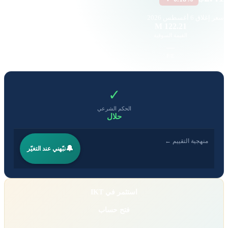
سعر إغلاق
6 أغسطس 2026
1.05 K
122.21 M
القيمة السوقية
حجم التداول
-0.04
—
EPS
P/E
✓
الحكم الشرعي
حلال
منهجية التقييم ←
🔔
نبّهني عند التغيّر
استثمر في IKT
فتح حساب