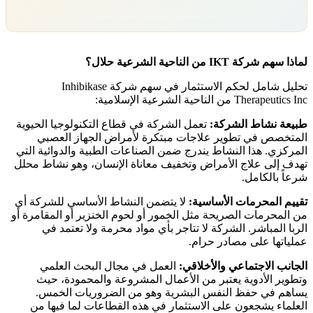
تداول بمسؤولية. رأس مالك معرّض للخطر.
لماذا سهم شركة IKT من الناحية الشرعية حلال؟
تحليل شامل لحكم الاستثمار في سهم شركة Inhibikase
Therapeutics Inc من الناحية الشرعية الإسلامية:
طبيعة نشاط الشركة:
تعمل الشركة في قطاع التكنولوجيا الحيوية
المتخصص في تطوير علاجات مبتكرة لأمراض الجهاز العصبي
المركزي. هذا النشاط يندرج ضمن الصناعات الطبية والدوائية التي
تهدف إلى علاج الأمراض وتخفيف معاناة الإنسان، وهو نشاط محلل
شرعاً بالكامل.
تقييم المحرمات الأساسية:
لا يتضمن النشاط الأساسي للشركة أي
من المحرمات الصريحة مثل الخمور أو لحوم الخنزير أو المقامرة أو
الربا المباشر. الشركة لا تتاجر بأي مواد محرمة ولا تعتمد في
عملياتها على مصادر حرام.
الجانب الاجتماعي والأخلاقي:
العمل في مجال البحث العلمي
وتطوير الأدوية يعتبر من الأعمال المشروعة والمحمودة، حيث
يساهم في حفظ النفس البشرية وهو من الضروريات الخمس.
العلماء يشجعون على الاستثمار في هذه القطاعات لما فيها من