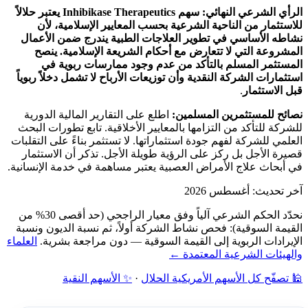
الرأي الشرعي النهائي:
سهم Inhibikase Therapeutics يعتبر حلالاً
للاستثمار من الناحية الشرعية بحسب المعايير الإسلامية، لأن
نشاطه الأساسي في تطوير العلاجات الطبية يندرج ضمن الأعمال
المشروعة التي لا تتعارض مع أحكام الشريعة الإسلامية. ينصح
المستثمر المسلم بالتأكد من عدم وجود ممارسات ربوية في
استثمارات الشركة النقدية وأن توزيعات الأرباح لا تشمل دخلاً ربوياً
قبل الاستثمار
.
نصائح للمستثمرين المسلمين:
اطلع على التقارير المالية الدورية
للشركة للتأكد من التزامها بالمعايير الأخلاقية. تابع تطورات البحث
العلمي للشركة لفهم جودة استثماراتها. لا تستثمر بناءً على التقلبات
قصيرة الأجل بل ركز على الرؤية طويلة الأجل. تذكر أن الاستثمار
في أبحاث علاج الأمراض العصبية يعتبر مساهمة في خدمة الإنسانية.
آخر تحديث: أغسطس 2026
نحدّد الحكم الشرعي آلياً وفق معيار الراجحي (حد أقصى 30% من
القيمة السوقية): فحص نشاط الشركة أولاً، ثم نسبة الديون ونسبة
الإيرادات الربوية إلى القيمة السوقية — دون مراجعة بشرية.
العلماء
والهيئات الشرعية المعتمدة ←
🕌 تصفّح كل الأسهم الأمريكية الحلال
·
✨ الأسهم النقية