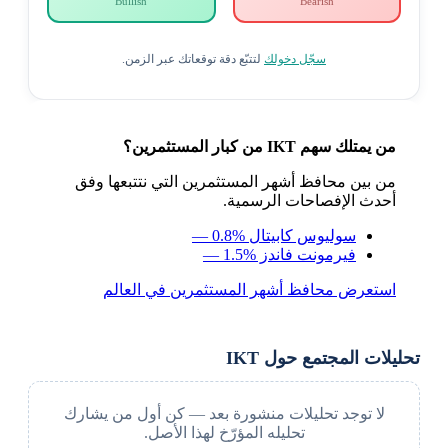
Bullish
Bearish
سجّل دخولك
لتتبّع دقة توقعاتك عبر الزمن.
من يمتلك سهم IKT من كبار المستثمرين؟
من بين محافظ أشهر المستثمرين التي نتتبعها وفق
أحدث الإفصاحات الرسمية.
سوليوس كابيتال
— 0.8%
فيرمونت فاندز
— 1.5%
استعرض محافظ أشهر المستثمرين في العالم
تحليلات المجتمع حول IKT
لا توجد تحليلات منشورة بعد — كن أول من يشارك
تحليله المؤرّخ لهذا الأصل.