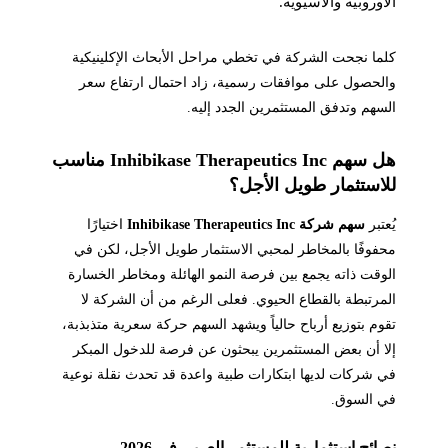
الأوروبية والآسيوية.
كلما نجحت الشركة في تخطي مراحل الأبحاث الإكلينيكية
والحصول على موافقات رسمية، زاد احتمال ارتفاع سعر
السهم وتدفق المستثمرين الجدد إليه.
هل سهم Inhibikase Therapeutics Inc مناسب
للاستثمار طويل الأجل؟
يُعتبر
سهم شركة Inhibikase Therapeutics Inc
اختيارًا
محفوفًا بالمخاطر لمحبي الاستثمار طويل الأجل، لكن في
الوقت ذاته يجمع بين فرصة النمو الهائلة ومخاطر الخسارة
المرتبطة بالقطاع الحيوي. فعلى الرغم من أن الشركة لا
تقوم بتوزيع أرباح حالياً ويشهد السهم حركة سعرية متذبذبة،
إلا أن بعض المستثمرين يبحثون عن فرصة للدخول المبكر
في شركات لديها ابتكارات طبية واعدة قد تحدث نقلة نوعية
في السوق.
نصائح استثمارية للمستثمر العربي في 2026