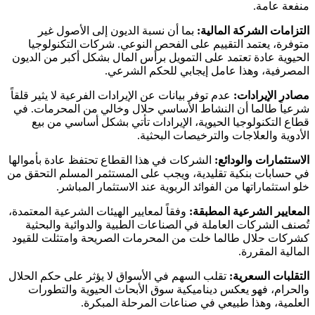
منفعة عامة.
التزامات الشركة المالية:
بما أن نسبة الديون إلى الأصول غير
متوفرة، يعتمد التقييم على الفحص النوعي. شركات التكنولوجيا
الحيوية عادة تعتمد على التمويل برأس المال بشكل أكبر من الديون
المصرفية، وهذا عامل إيجابي للحكم الشرعي.
مصادر الإيرادات:
عدم توفر بيانات عن الإيرادات الفرعية لا يثير قلقاً
شرعياً طالما أن النشاط الأساسي حلال وخالي من المحرمات. في
قطاع التكنولوجيا الحيوية، الإيرادات تأتي بشكل أساسي من بيع
الأدوية والعلاجات والترخيصات البحثية.
الاستثمارات والودائع:
الشركات في هذا القطاع تحتفظ عادة بأموالها
في حسابات بنكية تقليدية، ويجب على المستثمر المسلم التحقق من
خلو استثماراتها من الفوائد الربوية عند الاستثمار المباشر.
المعايير الشرعية المطبقة:
وفقاً لمعايير الهيئات الشرعية المعتمدة،
تُصنف الشركات العاملة في الصناعات الطبية والدوائية والبحثية
كشركات حلال طالما خلت من المحرمات الصريحة وامتثلت للقيود
المالية المقررة.
التقلبات السعرية:
تقلب السهم في الأسواق لا يؤثر على حكم الحلال
والحرام، فهو يعكس ديناميكية سوق الأبحاث الحيوية والتطورات
العلمية، وهذا طبيعي في صناعات المرحلة المبكرة.