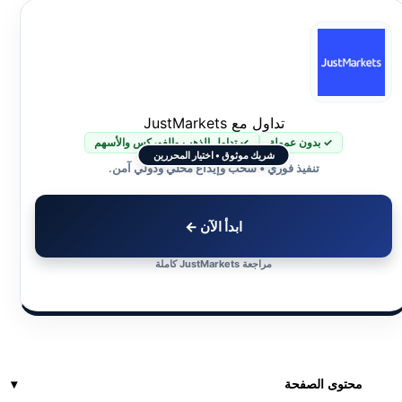
تداول مع JustMarkets
✓ بدون عمولة
✓ تداول الذهب والفوركس والأسهم
شريك موثوق • اختيار المحررين
تنفيذ فوري • سحب وإيداع محلي ودولي آمن.
ابدأ الآن ←
مراجعة JustMarkets كاملة
محتوى الصفحة