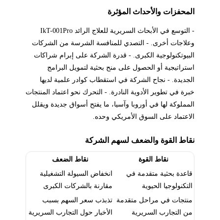
المحفزات والأحداث المؤثرة
- التوسع في الأبحاث السريرية للعلاج الرائد IkT-001Pro
وعلاجات أخرى. - التصدي للمنافسة الشرسة من الشركات
البيوتكنولوجية الكبرى. - قدرة الشركة على إبرام شراكات
استراتيجية أو الحصول على منح بحثية لتمويل البرامج
الجديدة. - نجاح الشركة في استقطاب كوادر علمية لديها
خبرة في تطوير الأدوية النادرة. - التحرك نحو اعتماد المنتجات
المملوكة لها في أوروبا وآسيا، ما يفتح أسواق جديدة ويقلل
الاعتماد على السوق الأمريكي وحده.
نقاط القوة والضعف لسهم الشركة
نقاط القوة
نقاط الضعف
قاعدة بحثية متقدمة في
انخفاض السيولة التشغيلية
التكنولوجيا الحيوية
مقارنة بالشركات الكبرى
منتجات في مراحل متقدمة
تذبذب سعر السهم بسبب
من التجارب السريرية
الأخبار حول التجارب السريرية