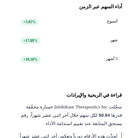
أداء السهم عبر الزمن
أسبوع
+5.02%
شهر
+17.89%
3 أشهر
+16.18%
قراءة في الربحية والإيرادات
سجّلت Inhibikase Therapeutics Inc خسارة مخفّفة
قدرها
$0.04
لكل سهم خلال آخر اثني عشر شهراً، رقم
يستحق المتابعة عند تقييم استدامة الأداء.
تُحدَّث هذه الأرقام دورياً وتعكس آخر اثني عشر شهراً