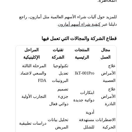
المخاطرة.
للمزيد حول آليات شراء الأسهم العالمية مثل أمازون، راجع
دليلنا عبر
كيفية شراء أسهم أمازون
.
قطاع الشركة والمجالات التي تعمل فيها
مجال
المنتجات
تقنيات
المراحل
العمل
الرئيسية
الشركة
الإكلينيكية
علاج
تكنولوجيا
المرحلة الثالثة
الأمراض
IkT-001Pro
تعديل
والسعي لاعتماد
العصبية
البروتينات
FDA
علاج
تصميم
ابتكارات
الأمراض
جزيء
التجارب الأولية
دوائية جديدة
النادرة
دوائي فعال
أدوية
الاضطرابات
مستهدفة
تحليل بيانات
دراسات تطبيقية
الحركية
للشلل
المريض