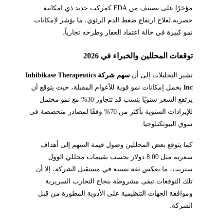
مؤخرًا على تصنيف من FDA كمركب جديد ذي امكانية
حصرية لعلاج ارتفاع ضغط الدم الرئوي، ما يؤشر لإمكانات
نمو كبيرة في حالة اعتماد العقار وطرحه تجارياً.
توقعات المحللين والخبراء في 2026
تشير التحليلات إلى أن
سهم شركة Inhibikase Therapeutics
Inc
يحمل إمكانات نمو قوية للأعوام المقبلة، حيث يتوقع أن
يرتفع السعر سنويًا بنسب قد تتجاوز 30% مع نمو محتمل
للإيرادات السنوية بأكثر من 70% وفقًا لمصادر متخصصة في
سوق البيوتكنلوجيا.
كما يتوقع بعض المحللين وصول قيمة السهم إلى أهداف
سعرية مثل 8.00 دولار بحسب تقييمات محللي الوول
ستريت، ما يعكس ثقة نسبية في مستقبل الشركة، إلا أن
تلك التوقعات تبقى مشروطة بنجاح التجارب السريرية
وموافقة الجهات التنظيمية على الأدوية المطورة من قبل
الشركة.