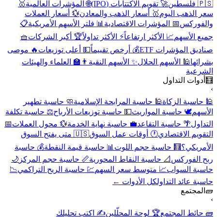
🇵🇸 فلسطين
🚀 تقويم الاكتتابات (IPO)
🌐 المؤشرات العالمية
🥇
سعر الذهب اليوم
🥇 أسعار الذهب والمعادن
💱 أسعار العملات
والفوركس
📅 المؤشرات الاقتصادية
📊 فلتر الأسهم الأمريكية
📋
جميع الأسهم
📈 الأكثر ارتفاعاً
⚡ الأكثر تداولاً
🏆 أكبر الشركات
🧺
صناديق المؤشرات ETF
💰 أرخص تقييماً
💵 أعلى توزيعات
🔥 موصى
بشرائها
🕌 الأسهم الحلال
✨ الأسهم النقية
👨‍🏫 العلماء والهيئات
الشرعية
🧮
أدوات التداول
›
🕌 حاسبة الزكاة
🕌 حاسبة المرابحة الإسلامية
🧼 حاسبة تطهير
الأسهم
🕊️ حاسبة المواريث
💵 حاسبة توزيعات الأرباح
⚖️ حاسبة تكلفة
التداول
🌴 حاسبة التقاعد
💼 حاسبة نهاية الخدمة
💱 محول العملات
📅
التقويم الاقتصادي
🕐 أوقات عمل السوق
🇺🇸 متى يفتح السوق
الأمريكي؟
🧮 حاسبة حجم اللوت
📊 حاسبة قيمة النقطة
💰 حاسبة
ربح الفوركس
📐 حاسبة النقاط المحورية
📏 حاسبة حجم المركز
🌙
حاسبة السواب
📈 متوسط سعر السهم
💹 حاسبة الربح التراكمي
📉
حاسبة عائد التداول
كل الأدوات ←
🧱
المجتمع
›
🧱 حائط المجتمع
🏆 لوحة المحلّلين
✍️ اكتب تحليلك