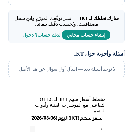
شارك تحليلك لـ IKT
— انشر توقّعك المؤرّخ وابنِ سجل
مصداقيتك، وتُحتسب دقّتك تلقائياً.
إنشاء حساب مجاني
لديك حساب؟ دخول
أسئلة وأجوبة حول IKT
لا توجد أسئلة بعد — اسأل أول سؤال عن هذا الأصل.
مخطط أسعار سهم IKT الـ OHLC
التفاعلي مع المؤشرات الفنية وأدوات
الرسم.
(2026/08/06) اليوم (IKT) سعر سهم
→