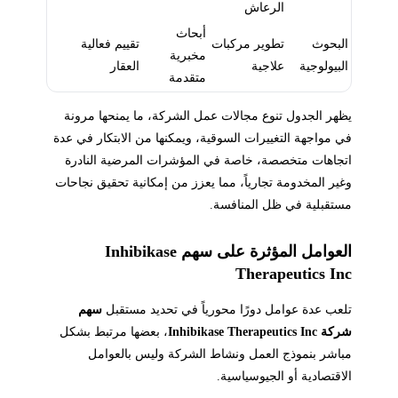
الرعاش
أبحاث
البحوث
تطوير مركبات
تقييم فعالية
مخبرية
البيولوجية
علاجية
العقار
متقدمة
يظهر الجدول تنوع مجالات عمل الشركة، ما يمنحها مرونة
في مواجهة التغييرات السوقية، ويمكنها من الابتكار في عدة
اتجاهات متخصصة، خاصة في المؤشرات المرضية النادرة
وغير المخدومة تجارياً، مما يعزز من إمكانية تحقيق نجاحات
مستقبلية في ظل المنافسة.
العوامل المؤثرة على سهم Inhibikase
Therapeutics Inc
تلعب عدة عوامل دورًا محورياً في تحديد مستقبل
سهم
شركة Inhibikase Therapeutics Inc
، بعضها مرتبط بشكل
مباشر بنموذج العمل ونشاط الشركة وليس بالعوامل
الاقتصادية أو الجيوسياسية.