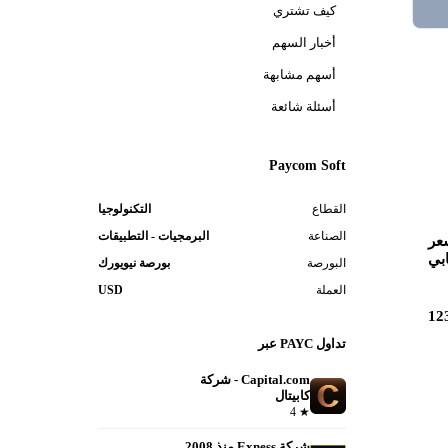
كيف تشتري
أخبار السهم
أسهم مشابهة
أسئلة شائعة
Paycom Soft
القطاع
التكنولوجيا
الصناعة
البرمجيات - التطبيقات
عر
بي
البورصة
بورصة نيويورك
العملة
USD
12
تداول PAYC عبر
Capital.com - شركة
كابيتال
فتح حساب
4
★
شركة Exness منذ 2008