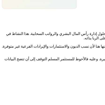
تداول بمسؤولية. رأس مالك معرّض للخطر.
برمجيات التطبيقية، وبالتحديد حلول إدارة رأس المال البشري والرواتب السحابية. هذا النشاط في
 الربا بذاته.
ا هنا لأن نسب الديون والاستثمارات والإيرادات الفرعية غير متوفرة.
ة. وعليه فالأحوط للمستثمر المسلم التوقف إلى أن تتضح البيانات