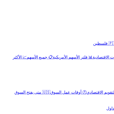
 فلسطين
 الاقتصادية
📊 فلتر الأسهم الأمريكية
📋 جميع الأسهم
📈 الأكثر
لتقويم الاقتصادي
🕐 أوقات عمل السوق
🇺🇸 متى يفتح السوق
داول