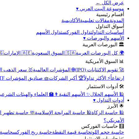
عرض الكل ←
▾
موسوعة البيت العربي
أقسام رئيسية
الأكاديمية
مقالات تعليمية
المدونة
أسواق التداول
تداول الأسهم
تداول الفوركس
أساسيات التداول
▾
الأسهم والبورصات
🏛️ البورصات العربية
مصر
🇦🇪 الإمارات
🇸🇦 السوق السعودية
🌍 كل البورصات العربية
📊 السوق الأمريكية
سعر الذهب اليوم
🌐 المؤشرات العالمية
🚀 تقويم الاكتتابات (IPO)
🧺 صناديق المؤشرات ETF
🏆 أكبر الشركات
⚡ الأكثر تداولاً
ارتفاعاً
🛠️ أدوات الاستثمار
‍🏫 العلماء والهيئات الشرعية
✨ الأسهم النقية
🕌 الأسهم الحلال
▾
أدوات التداول
🌟 الأبرز
سبة تطهير الأسهم
🕌 حاسبة المرابحة الإسلامية
🕌 حاسبة الزكاة
الأمريكي؟
🧮 حاسبات الفوركس
محورية
حاسبة ربح الفوركس
حاسبة قيمة النقطة
حاسبة حجم اللوت
📈 حاسبات الاستثمار