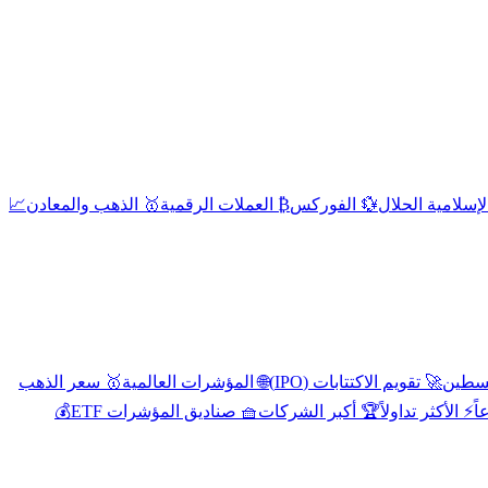
إسلامية الحلال
💱 الفوركس
₿ العملات الرقمية
🥇 الذهب والمعادن
📈
🚀 تقويم الاكتتابات (IPO)
🌐 المؤشرات العالمية
🥇 سعر الذهب
اً
⚡ الأكثر تداولاً
🏆 أكبر الشركات
🧺 صناديق المؤشرات ETF
💰