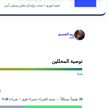
تنفيذ فوري • سحب وإيداع محلي ودولي آمن.
✓
ريم الشمري
كاتب
توصية المحللين
شراء
ا
20
تقييماً مسجَّلاً — نسبة الشراء (شراء قوي + شراء)
30%
.