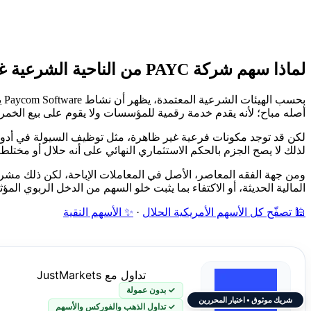
لماذا سهم شركة PAYC من الناحية الشرعية غير محدد؟
بح
أصله مباح؛ لأنه يقدم خدمة رقمية للمؤسسات ولا يقوم على بيع الخمر أو 
لكن قد توجد مكونات فرعية غير ظاهرة، مثل توظيف السيولة في أدوات رب
لذلك لا يصح الجزم بالحكم الاستثماري النهائي على أنه حلال أو مختلط.
ومن جهة الفقه المعاصر، الأصل في المعاملات الإباحة، لكن ذلك مشر
المالية الحديثة، أو الاكتفاء بما يثبت خلو السهم من الدخل الربوي الم
🕌 تصفّح كل الأسهم الأمريكية الحلال
·
✨ الأسهم النقية
تداول مع JustMarkets
✓ بدون عمولة
شريك موثوق • اختيار المحررين
✓ تداول الذهب والفوركس والأسهم