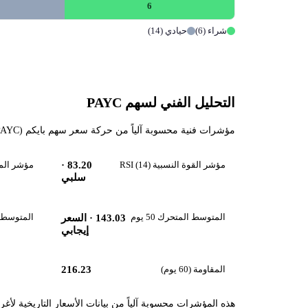
6
شراء (6)
حيادي (14)
التحليل الفني لسهم PAYC
مؤشرات فنية محسوبة آلياً من حركة سعر سهم بايكم (PAYC) حتى 2026-08-06، تقرأ زخم السهم واتجاهه قصير ومتوسط المدى.
مؤشر القوة النسبية RSI (14)
83.20
·
مؤشر الماكد 
سلبي
المتوسط المتحرك 50 يوم
المتوسط المت
143.03
· السعر
إيجابي
المقاومة (60 يوم)
216.23
هذه المؤشرات محسوبة آلياً من بيانات الأسعار التاريخية لأغ