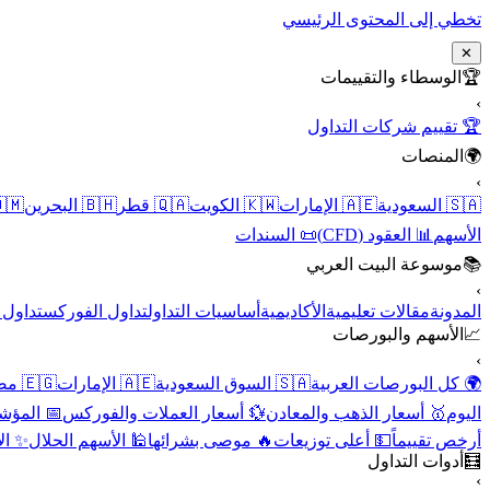
تخطي إلى المحتوى الرئيسي
✕
الوسطاء والتقييمات
🏆
›
🏆 تقييم شركات التداول
المنصات
🌍
›
 عُمان
🇧🇭 البحرين
🇶🇦 قطر
🇰🇼 الكويت
🇦🇪 الإمارات
🇸🇦 السعودية
📜 السندات
📊 العقود (CFD)
الأسهم
موسوعة البيت العربي
📚
›
الأسهم
تداول الفوركس
أساسيات التداول
الأكاديمية
مقالات تعليمية
المدونة
الأسهم والبورصات
📈
›
🇪🇬 مصر
🇦🇪 الإمارات
🇸🇦 السوق السعودية
🌍 كل البورصات العربية
لاقتصادية
💱 أسعار العملات والفوركس
🥇 أسعار الذهب والمعادن
اليوم
نقية
🕌 الأسهم الحلال
🔥 موصى بشرائها
💵 أعلى توزيعات
أرخص تقييماً
أدوات التداول
🧮
›