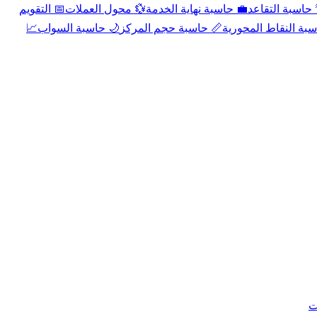
📅 التقويم
💱 محول العملات
💼 حاسبة نهاية الخدمة
🌴 حاسبة التقا
📈
🌙 حاسبة السواب
📏 حاسبة حجم المركز
📐 حاسبة النقاط الم
