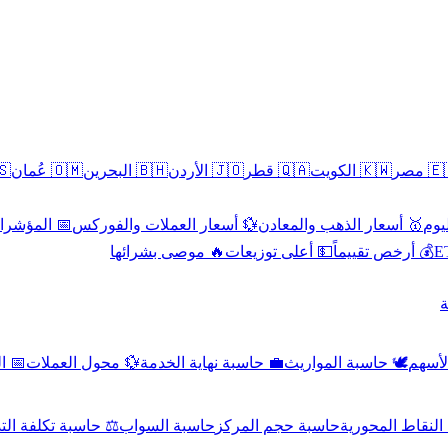
سطين
🇴🇲 عُمان
🇧🇭 البحرين
🇯🇴 الأردن
🇶🇦 قطر
🇰🇼 الكويت
🇪🇬 
 الاقتصادية
💱 أسعار العملات والفوركس
🥇 أسعار الذهب والمعادن
🥇 
🔥 موصى بشرائها
💵 أعلى توزيعات
💰 أرخص تقييماً

صادي
💱 محول العملات
💼 حاسبة نهاية الخدمة
🕊️ حاسبة المواريث
🧼 حا
اسبة تكلفة التداول
حاسبة السواب
حاسبة حجم المركز
حاسبة النقاط ال