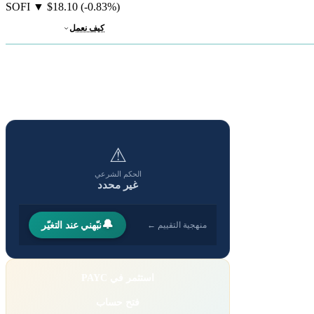
SOFI
▼
$18.10
(-0.83%)
كيف نعمل
⚠
الحكم الشرعي
غير محدد
🔔
نبّهني عند التغيّر
منهجية التقييم ←
استثمر في PAYC
فتح حساب