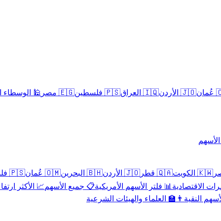
سلامية الحلال
🇪🇬 مصر
🇵🇸 فلسطين
🇮🇶 العراق
🇯🇴 الأردن
🇴
تداول 
🇵🇸 فلسطين
🇴🇲 عُمان
🇧🇭 البحرين
🇯🇴 الأردن
🇶🇦 قطر
🇰🇼 الكويت
 الأكثر ارتفاعاً
📋 جميع الأسهم
📊 فلتر الأسهم الأمريكية
📅 المؤشرات ا
👨‍🏫 العلماء والهيئات الشرعية
✨ الأسهم ال