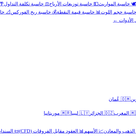
عد
⚖️ حاسبة تكلفة التداول
💵 حاسبة توزيعات الأرباح
🕊️ حاسبة المواريث
حورية
💰 حاسبة ربح الفوركس
📊 حاسبة قيمة النقطة
🧮 حاسبة حجم ال
كل الأدوا
🇴🇲 عُمان
🇲🇷 موريتانيا
🇱🇾 ليبيا
🇩🇿 الجزائر
🇲🇦 ا
 السندات
📊 العقود مقابل الفروقات (CFD)
📈 الأسهم
🥇 الذهب والمع