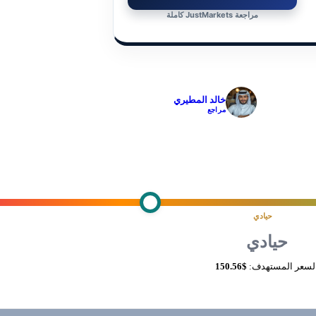
مراجعة JustMarkets كاملة
✓
خالد المطيري
مراجع
حيادي
حيادي
لسعر المستهدف:
$150.56