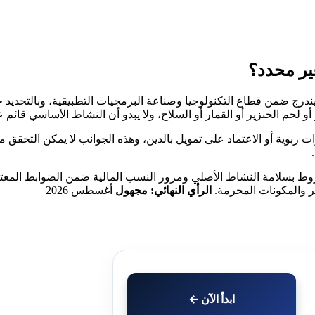
سب الهيئات الشرعية المعتمدة، يظهر أن نشاط Paycom Software يندرج ضمن قطاع التكنولوجيا وصناعة ال
لحم الخنزير أو القمار أو السلاح، ولا يبدو أن النشاط الأساسي قائم على
وية أو الاعتماد على تمويل بالدين، وهذه الجوانب لا يمكن التحقق منه
وط بسلامة النشاط الأصلي ومرور النسب المالية ضمن الضوابط المعتبر
ؤثر والمكونات المحرمة.
الرأي النهائي: مجهول
أغسطس 2026
ابدأ الآن ←