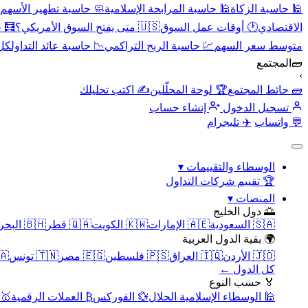
🕌 حاسبة الزكاة
🕌 حاسبة المرابحة الإسلامية
🧼 حاسبة تطهير الأسهم
الاقتصادي
🕐 أوقات عمل السوق
🇺🇸 متى يفتح السوق الأمريكي؟
🧮 
متوسط سعر السهم
💹 حاسبة الربح التراكمي
📉 حاسبة عائد التداول
كل 
🧱
المجتمع
›
🧱 حائط المجتمع
🏆 لوحة المحلّلين
✍️ اكتب تحليلك
تسجيل الدخول
إنشاء حساب
💬 واتساب
✈️ تليجرام
الوسطاء والتقييمات
▾
🏆 تقييم شركات التداول
المنصات
▾
🌅 دول الخليج
🇸🇦 السعودية
🇦🇪 الإمارات
🇰🇼 الكويت
🇶🇦 قطر
🇧🇭 البحرين
🌍 بقية الدول العربية
🇯🇴 الأردن
🇮🇶 العراق
🇵🇸 فلسطين
🇪🇬 مصر
🇹🇳 تونس
🇲🇦 
كل الدول ←
🏅 حسب النوع
🕌 الوسطاء الإسلامية الحلال
💱 الفوركس
₿ العملات الرقمية
🥇 