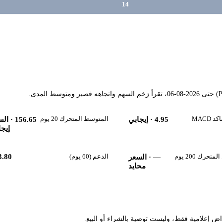
14
MACD
المتوسط المتحرك 20 يوم
4.95
· إيجابي
156.65
· الس
إيجا
حرك 200 يوم
الدعم (60 يوم)
3.80
—
· السعر
محايد
راض إعلامية فقط، وليست توصية بالشراء أو البيع.