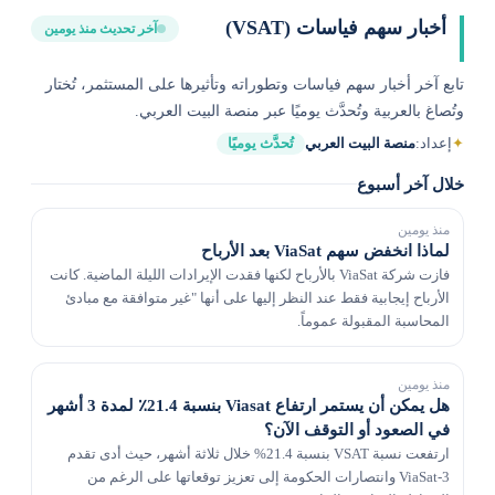
أخبار سهم فياسات (VSAT)
آخر تحديث منذ يومين
تابع آخر أخبار سهم فياسات وتطوراته وتأثيرها على المستثمر، تُختار
وتُصاغ بالعربية وتُحدَّث يوميًا عبر منصة البيت العربي.
✦
إعداد:
منصة البيت العربي
تُحدَّث يوميًا
خلال آخر أسبوع
منذ يومين
لماذا انخفض سهم ViaSat بعد الأرباح
فازت شركة ViaSat بالأرباح لكنها فقدت الإيرادات الليلة الماضية. كانت
الأرباح إيجابية فقط عند النظر إليها على أنها "غير متوافقة مع مبادئ
المحاسبة المقبولة عموماً.
منذ يومين
هل يمكن أن يستمر ارتفاع Viasat بنسبة 21.4٪ لمدة 3 أشهر
في الصعود أو التوقف الآن؟
ارتفعت نسبة VSAT بنسبة 21.4% خلال ثلاثة أشهر، حيث أدى تقدم
ViaSat-3 وانتصارات الحكومة إلى تعزيز توقعاتها على الرغم من