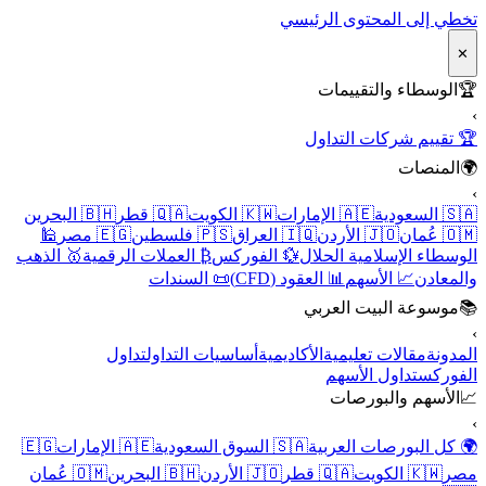
تخطي إلى المحتوى الرئيسي
✕
🏆
الوسطاء والتقييمات
›
🏆 تقييم شركات التداول
🌍
المنصات
›
🇸🇦 السعودية
🇦🇪 الإمارات
🇰🇼 الكويت
🇶🇦 قطر
🇧🇭 البحرين
🇴🇲 عُمان
🇯🇴 الأردن
🇮🇶 العراق
🇵🇸 فلسطين
🇪🇬 مصر
🕌
الوسطاء الإسلامية الحلال
💱 الفوركس
₿ العملات الرقمية
🥇 الذهب
والمعادن
📈 الأسهم
📊 العقود (CFD)
📜 السندات
📚
موسوعة البيت العربي
›
المدونة
مقالات تعليمية
الأكاديمية
أساسيات التداول
تداول
الفوركس
تداول الأسهم
📈
الأسهم والبورصات
›
🌍 كل البورصات العربية
🇸🇦 السوق السعودية
🇦🇪 الإمارات
🇪🇬
مصر
🇰🇼 الكويت
🇶🇦 قطر
🇯🇴 الأردن
🇧🇭 البحرين
🇴🇲 عُمان