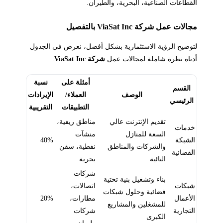
القطاعات الصناعية، البحرية، والطيران.
مجالات عمل شركة ViaSat Inc بالتفصيل
لتوضيح الرؤية الاستثمارية بشكل أفضل، نعرض في الجدول
أدناه نظرة شاملة لمجالات عمل
شركة ViaSat Inc
:
أمثلة على
نسبة
القسم
الوصف
العملاء/
الإيرادات
الرئيسي
التطبيقات
التقريبية
تقديم الإنترنت عالي
مناطق ريفية،
خدمات
السعة للمنازل
منشآت
الشبكة
40%
والشركات والمناطق
نفطية، سفن
الفضائية
النائية
بحرية
شركات
بناء وتشغيل بنية تحتية
شبكات
اتصالات،
فضائية وحلول شبكات
الأعمال
مطارات،
20%
للمشغلين والمشاريع
التجارية
شركات
الكبرى
طيران