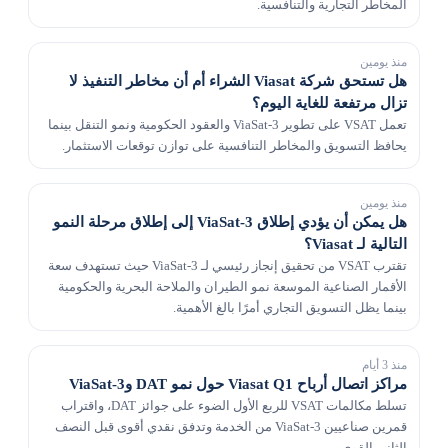
المخاطر التجارية والتنافسية.
منذ يومين
هل تستحق شركة Viasat الشراء أم أن مخاطر التنفيذ لا
تزال مرتفعة للغاية اليوم؟
تعمل VSAT على تطوير ViaSat-3 والعقود الحكومية ونمو التنقل بينما
يحافظ التسويق والمخاطر التنافسية على توازن توقعات الاستثمار.
منذ يومين
هل يمكن أن يؤدي إطلاق ViaSat-3 إلى إطلاق مرحلة النمو
التالية لـ Viasat؟
تقترب VSAT من تحقيق إنجاز رئيسي لـ ViaSat-3 حيث تستهدف سعة
الأقمار الصناعية الموسعة نمو الطيران والملاحة البحرية والحكومية
بينما يظل التسويق التجاري أمرًا بالغ الأهمية.
منذ 3 أيام
مراكز اتصال أرباح Viasat Q1 حول نمو DAT وViaSat-3
تسلط مكالمات VSAT للربع الأول الضوء على جوائز DAT، واقتراب
قمرين صناعيين ViaSat-3 من الخدمة وتدفق نقدي أقوى قبل النصف
الثاني القوي.