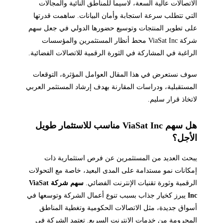
الاتصالات عالية السعة، لاسيما للمناطق النائية والمجالات
التي تتطلب سرعة استجابة وأمان البيانات. ساهمت قدرتها
على تطوير المنتجات وتوسيع حضورها الدولي في جعل سهم
شركة ViaSat Inc محط أنظار المستثمرين والمؤسسات
الراغبة في المشاركة في الثورة الرقمية للاتصالات الفضائية.
سوف نستعرض في هذا المقال العوامل المؤثرة، التوقعات
المستقبلية، ودراسات المقارنة بهدف إرشاد المستثمر العربي
لاتخاذ قرار سليم.
هل سهم ViaSat Inc مناسب للاستثمار طويل
الأجل؟
يبحث العديد من المستثمرين عن فرص استثمارية ذات
إمكانات نمو مستدامة على المدى البعيد، خاصة مع التحولات
الرقمية وثورة تقنيات الإنترنت الفضائي.
سهم شركة ViaSat
Inc
يبرز كخيار جذاب بسبب تنوع أعمال الشركة وتوسعها في
أسواق جديدة، مثل الاتصالات الحكومية وتغطية المناطق
المحرومة من خدمات الإنترنت السريع. تعتمد الشركة في