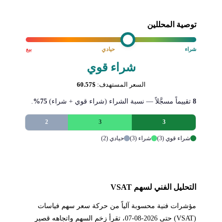
توصية المحللين
شراء
حيادي
بيع
شراء قوي
السعر المستهدف:
$60.57
8
تقييماً مسجَّلاً — نسبة الشراء (شراء قوي + شراء)
75%
.
2
3
3
شراء قوي (3)
شراء (3)
حيادي (2)
التحليل الفني لسهم VSAT
مؤشرات فنية محسوبة آلياً من حركة سعر سهم فياسات
(VSAT) حتى 2026-08-07، تقرأ زخم السهم واتجاهه قصير