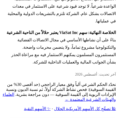
الواعدة شرعياً. لا توجد قيود شرعية على الاستثمار في معدات
الاتصالات بشكل عام. الشركة تلتزم بالتشريعات الدولية والمحلية
في عملياتها.
الخلاصة النهائية: سهم ViaSat Inc يعتبر حلالاً من الناحية الشرعية
بناءً على أن نشاطها الأساسي في مجال الاتصالات الفضائية
والتكنولوجيا مشروع تماماً، ولا يتضمن محرمات واضحة.
المستثمرون المسلمون يمكنهم الاستثمار فيه مع مراعاة الحذر
بشأن الجوانب المالية والعمليات الداخلية للشركة.
آخر تحديث: أغسطس 2026
نحدّد الحكم الشرعي آلياً وفق معيار الراجحي (حد أقصى 30% من
القيمة السوقية): فحص نشاط الشركة أولاً، ثم نسبة الديون ونسبة
الإيرادات الربوية إلى القيمة السوقية — دون مراجعة بشرية.
العلماء
والهيئات الشرعية المعتمدة ←
🕌 تصفّح كل الأسهم الأمريكية الحلال
·
✨ الأسهم النقية