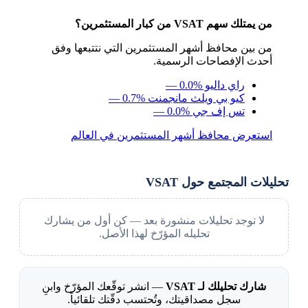
من يمتلك سهم VSAT من كبار المستثمرين؟
من بين محافظ أشهر المستثمرين التي نتتبعها وفق
أحدث الإفصاحات الرسمية.
راي داليو
— 0.0%
كيو بي ويلث مانجمنت
— 0.7%
تس إف جي
— 0.0%
استعرض محافظ أشهر المستثمرين في العالم
تحليلات المجتمع حول VSAT
لا توجد تحليلات منشورة بعد — كن أول من يشارك
تحليله المؤرّخ لهذا الأصل.
شارك تحليلك لـ VSAT
— انشر توقّعك المؤرّخ وابنِ
سجل مصداقيتك، وتُحتسب دقّتك تلقائياً.