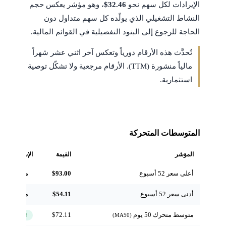
الإيرادات لكل سهم نحو
$32.46
، وهو مؤشر يعكس حجم
النشاط التشغيلي الذي يولّده كل سهم متداول دون
الحاجة للرجوع إلى البنود التفصيلية في القوائم المالية.
تُحدَّث هذه الأرقام دورياً وتعكس آخر اثني عشر شهراً
مالياً منشورة (TTM). الأرقام مرجعية ولا تشكّل توصية
استثمارية.
المتوسطات المتحركة
المؤشر
القيمة
الإشارة
أعلى سعر 52 أسبوع
$93.00
مرجعي
أدنى سعر 52 أسبوع
$54.11
مرجعي
متوسط متحرك 50 يوم
$72.11
↑ فوق
(MA50)