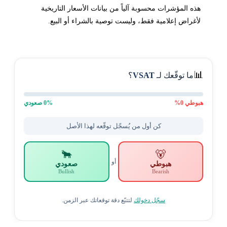
هذه المؤشرات محسوبة آلياً من بيانات الأسعار التاريخية
لأغراض إعلامية فقط، وليست توصية بالشراء أو البيع.
📊
ما توقّعك لـ
VSAT
؟
هبوطي
0
%
% صعودي
0
كن أول من يُسجّل توقّعه لهذا الأصل
🐂
🐻
أو
هبوطي
صعودي
Bullish
Bearish
سجّل دخولك
لتتبّع دقة توقعاتك عبر الزمن.