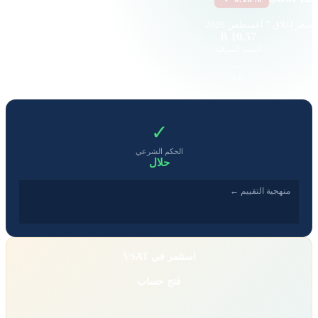
سعر إغلاق
7 أغسطس 2026
38.75 K
10.57 B
القيمة السوقية
حجم التداول
-2.6
—
EPS
P/E
✓
الحكم الشرعي
حلال
منهجية التقييم ←
استثمر في VSAT
فتح حساب