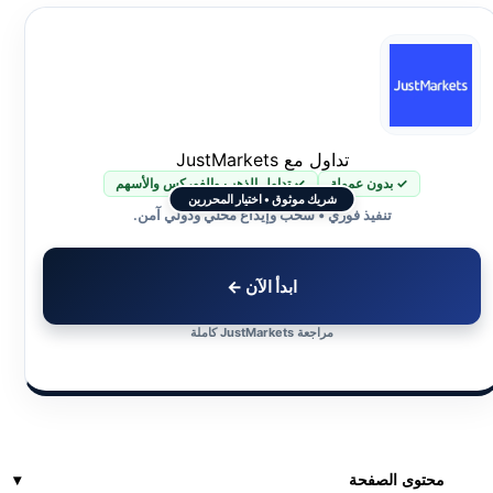
تداول مع JustMarkets
✓ بدون عمولة
✓ تداول الذهب والفوركس والأسهم
شريك موثوق • اختيار المحررين
تنفيذ فوري • سحب وإيداع محلي ودولي آمن.
ابدأ الآن ←
مراجعة JustMarkets كاملة
محتوى الصفحة