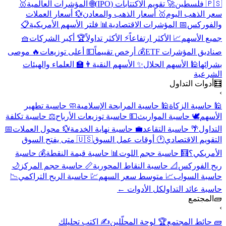
🇵🇸 فلسطين
🚀 تقويم الاكتتابات (IPO)
🌐 المؤشرات العالمية
🥇
سعر الذهب اليوم
🥇 أسعار الذهب والمعادن
💱 أسعار العملات
والفوركس
📅 المؤشرات الاقتصادية
📊 فلتر الأسهم الأمريكية
📋
جميع الأسهم
📈 الأكثر ارتفاعاً
⚡ الأكثر تداولاً
🏆 أكبر الشركات
🧺
صناديق المؤشرات ETF
💰 أرخص تقييماً
💵 أعلى توزيعات
🔥 موصى
بشرائها
🕌 الأسهم الحلال
✨ الأسهم النقية
👨‍🏫 العلماء والهيئات
الشرعية
🧮
أدوات التداول
›
🕌 حاسبة الزكاة
🕌 حاسبة المرابحة الإسلامية
🧼 حاسبة تطهير
الأسهم
🕊️ حاسبة المواريث
💵 حاسبة توزيعات الأرباح
⚖️ حاسبة تكلفة
التداول
🌴 حاسبة التقاعد
💼 حاسبة نهاية الخدمة
💱 محول العملات
📅
التقويم الاقتصادي
🕐 أوقات عمل السوق
🇺🇸 متى يفتح السوق
الأمريكي؟
🧮 حاسبة حجم اللوت
📊 حاسبة قيمة النقطة
💰 حاسبة
ربح الفوركس
📐 حاسبة النقاط المحورية
📏 حاسبة حجم المركز
🌙
حاسبة السواب
📈 متوسط سعر السهم
💹 حاسبة الربح التراكمي
📉
حاسبة عائد التداول
كل الأدوات ←
🧱
المجتمع
›
🧱 حائط المجتمع
🏆 لوحة المحلّلين
✍️ اكتب تحليلك