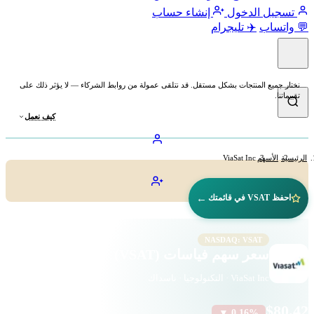
تسجيل الدخول
إنشاء حساب
💬 واتساب
✈️ تليجرام
نختار جميع المنتجات بشكل مستقل. قد نتلقى عمولة من روابط الشركاء — لا يؤثر ذلك على
تقييماتنا.
كيف نعمل
الرئيسية
الأسهم
ViaSat Inc
←
احفظ VSAT في قائمتك
NASDAQ: VSAT
سعر سهم فياسات (VSAT)
ViaSat Inc · التكنولوجيا · ناسداك
$80.42
▼ 0.16%