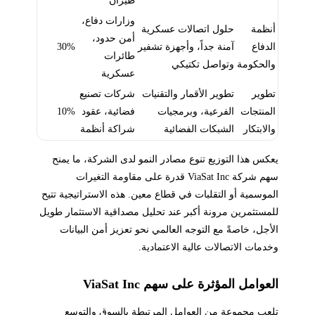
وزارات دفاع،
أنظمة
حلول اتصالات عسكرية
أمن حدود،
الدفاع
آمنة جداً، وأجهزة تشفير
30%
طائرات
والحكومة
وتواصل تكتيكي
عسكرية
تطوير
تطوير الأقمار والتقنيات
شركات تصنيع
المنتجات
الفرعية، وبرمجيات
فضائية، عقود
10%
والابتكار
الشبكات الفضائية
شراكة أنظمة
يعكس هذا التوزيع تنوع مصادر النمو لدى الشركة، ما يمنح
سهم شركة ViaSat Inc قدرة على مقاومة التغيرات
الموسمية أو التقلبات في قطاع معين. هذه الاستراتيجية تتيح
للمستثمرين مرونة أكبر عند تحليل مصداقية الاستثمار طويل
الأجل، خاصةً مع التوجه العالمي نحو تعزيز أمن البيانات
وخدمات الاتصالات عالية الاعتمادية.
العوامل المؤثرة على سهم ViaSat Inc
تلعب مجموعة من العوامل المرتبطة بالسوق والتوسع