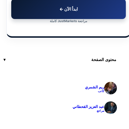
ابدأ الآن ←
مراجعة JustMarkets كاملة
محتوى الصفحة
ريم الشمري
✓
كاتب
عبد العزيز القحطاني
✓
مراجع