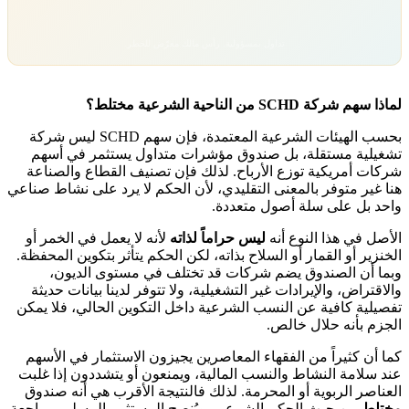
تداول بمسؤولية. رأس مالك معرّض للخطر.
لماذا سهم شركة SCHD من الناحية الشرعية مختلط؟
بحسب الهيئات الشرعية المعتمدة، فإن سهم SCHD ليس شركة
تشغيلية مستقلة، بل صندوق مؤشرات متداول يستثمر في أسهم
شركات أمريكية توزع الأرباح. لذلك فإن تصنيف القطاع والصناعة
هنا
غير متوفر
بالمعنى التقليدي، لأن الحكم لا يرد على نشاط صناعي
واحد بل على سلة أصول متعددة.
الأصل في هذا النوع أنه
ليس حراماً لذاته
لأنه لا يعمل في الخمر أو
الخنزير أو القمار أو السلاح بذاته، لكن الحكم يتأثر بتكوين المحفظة.
وبما أن الصندوق يضم شركات قد تختلف في مستوى الديون،
والاقتراض، والإيرادات غير التشغيلية، ولا تتوفر لدينا بيانات حديثة
تفصيلية كافية عن النسب الشرعية داخل التكوين الحالي، فلا يمكن
الجزم بأنه حلال خالص.
كما أن كثيراً من الفقهاء المعاصرين يجيزون الاستثمار في الأسهم
عند سلامة النشاط والنسب المالية، ويمنعون أو يتشددون إذا غلبت
العناصر الربوية أو المحرمة. لذلك فالنتيجة الأقرب هي أنه صندوق
مختلط
من حيث الحكم الشرعي، ويُنصح المستثمر المسلم بمراجعة