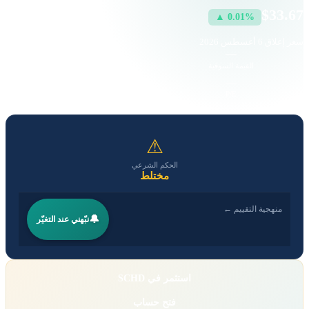
$33.67
▲ 0.01%
سعر إغلاق
6 أغسطس 2026
31.56 K
—
القيمة السوقية
حجم التداول
—
—
EPS
P/E
⚠
الحكم الشرعي
مختلط
منهجية التقييم ←
🔔
نبّهني عند التغيّر
استثمر في SCHD
فتح حساب