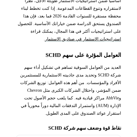
أساسياً ضمن استراتيجيات الاستثمار طويلة الأجل، نظراً
لاستقراره وتنوع القطاعات المدعومة. إذا كنت تخطط لبناء
محفظة مستقرة للسنوات القادمة 2026 فما بعد، فإن هذا
الصندوق يستحق الدراسة ضمن خياراتك الأساسية. للحصول
على استراتيجيات أكثر في هذا المجال، يمكنك قراءة
استراتيجيات الاستثمار في صناديق الاستثمار
.
العوامل المؤثرة على سهم SCHD
العديد من العوامل السوقية تساهم في تشكيل أداء سهم
شركة SCHD وتحديد مدى جاذبيته الاستثمارية للمستثمرين
الأفراد والمؤسسات. من أهم هذه العوامل: توزيع الشركات
ضمن المؤشر، واحتلال الشركات الكبرى مثل Chevron
وAbbVie مراكز قيادية فيه. كما يلعب حجم الأصول تحت
الإدارة (AUM) واستمرار التدفقات المالية دوراً محورياً في
استقرار عوائد الصندوق على المدى الطويل.
نقاط قوة وضعف سهم شركة SCHD