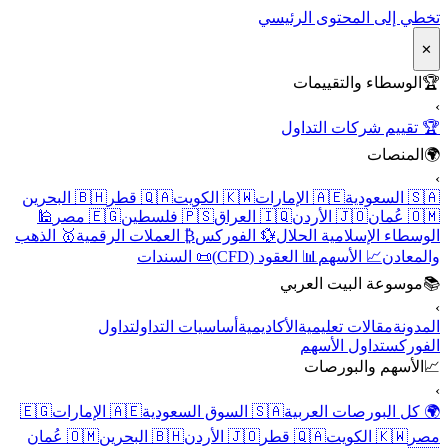
تخطي إلى المحتوى الرئيسي
✕
🏆
الوسطاء والتقييمات
›
🏆 تقييم شركات التداول
🌍
المنصات
›
🇸🇦 السعودية
🇦🇪 الإمارات
🇰🇼 الكويت
🇶🇦 قطر
🇧🇭 البحرين
🇴🇲 عُمان
🇯🇴 الأردن
🇮🇶 العراق
🇵🇸 فلسطين
🇪🇬 مصر
🕌
الوسطاء الإسلامية الحلال
💱 الفوركس
₿ العملات الرقمية
🥇 الذهب
والمعادن
📈 الأسهم
📊 العقود (CFD)
📜 السندات
📚
موسوعة البيت العربي
›
المدونة
مقالات تعليمية
الأكاديمية
أساسيات التداول
تداول
الفوركس
تداول الأسهم
📈
الأسهم والبورصات
›
🌍 كل البورصات العربية
🇸🇦 السوق السعودية
🇦🇪 الإمارات
🇪🇬
مصر
🇰🇼 الكويت
🇶🇦 قطر
🇯🇴 الأردن
🇧🇭 البحرين
🇴🇲 عُمان