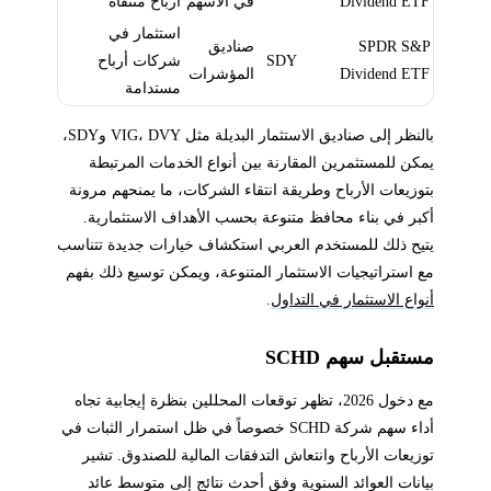
Dividend ETF
في الأسهم
أرباح منتقاة
استثمار في
SPDR S&P
صناديق
SDY
شركات أرباح
Dividend ETF
المؤشرات
مستدامة
بالنظر إلى صناديق الاستثمار البديلة مثل VIG، DVY وSDY،
يمكن للمستثمرين المقارنة بين أنواع الخدمات المرتبطة
بتوزيعات الأرباح وطريقة انتقاء الشركات، ما يمنحهم مرونة
أكبر في بناء محافظ متنوعة بحسب الأهداف الاستثمارية.
يتيح ذلك للمستخدم العربي استكشاف خيارات جديدة تتناسب
مع استراتيجيات الاستثمار المتنوعة، ويمكن توسيع ذلك بفهم
أنواع الاستثمار في التداول
.
مستقبل سهم SCHD
مع دخول 2026، تظهر توقعات المحللين بنظرة إيجابية تجاه
أداء سهم شركة SCHD خصوصاً في ظل استمرار الثبات في
توزيعات الأرباح وانتعاش التدفقات المالية للصندوق. تشير
بيانات العوائد السنوية وفق أحدث نتائج إلى متوسط عائد