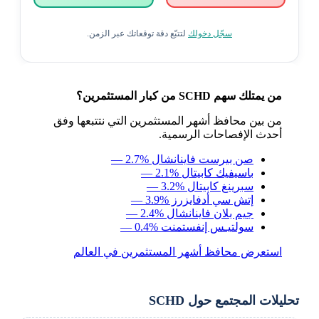
سجّل دخولك
لتتبّع دقة توقعاتك عبر الزمن.
من يمتلك سهم SCHD من كبار المستثمرين؟
من بين محافظ أشهر المستثمرين التي نتتبعها وفق
أحدث الإفصاحات الرسمية.
صن بيرست فاينانشال
— 2.7%
باسيفيك كابيتال
— 2.1%
سبرينغ كابيتال
— 3.2%
إتش سي أدفايزرز
— 3.9%
جيم بلان فاينانشال
— 2.4%
سولتيـس إنفستمنت
— 0.4%
استعرض محافظ أشهر المستثمرين في العالم
تحليلات المجتمع حول SCHD