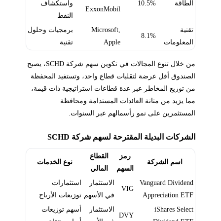
الطاقة
10.5%
واستكشاف
ExxonMobil
النفط
تقنية
Microsoft,
برمجيات وحلول
8.1%
المعلومات
Apple
تقنية
من خلال تنوع المجالات في تكوين سهم شركة SCHD، يصبح
الصندوق أقل عرضة لتقلبات قطاع واحد، وتستفيد المحفظة
من توزيع المخاطر عبر عدة قطاعات استراتيجية ذات قيمة،
مما يزيد من متانة العائدات المستدامة ومحافظة
المستثمرين على نمو رأسمالهم عبر السنوات.
الشركات البديلة المقترحة لسهم شركة SCHD
رمز
القطاع
اسم الشركة
نوع الخدمات
السهم
المالي
Vanguard Dividend
الاستثمار
استثمارات
VIG
Appreciation ETF
في الأسهم
توزيعات الأرباح
iShares Select
الاستثمار
أسهم توزيعات
DVY