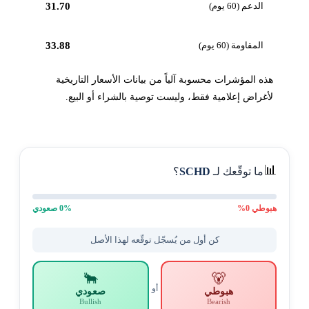
الدعم (60 يوم)
31.70
المقاومة (60 يوم)
33.88
هذه المؤشرات محسوبة آلياً من بيانات الأسعار التاريخية
لأغراض إعلامية فقط، وليست توصية بالشراء أو البيع.
📊
ما توقّعك لـ
SCHD
؟
هبوطي
0
%
% صعودي
0
كن أول من يُسجّل توقّعه لهذا الأصل
🐂
🐻
أو
هبوطي
صعودي
Bullish
Bearish