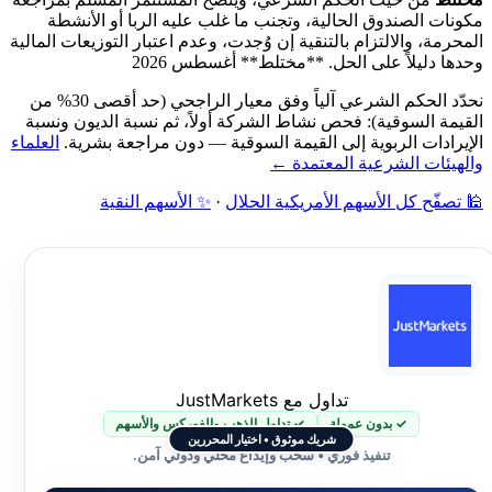
مكونات الصندوق الحالية، وتجنب ما غلب عليه الربا أو الأنشطة
المحرمة، والالتزام بالتنقية إن وُجدت، وعدم اعتبار التوزيعات المالية
وحدها دليلاً على الحل. **مختلط** أغسطس 2026
نحدّد الحكم الشرعي آلياً وفق معيار الراجحي (حد أقصى 30% من
القيمة السوقية): فحص نشاط الشركة أولاً، ثم نسبة الديون ونسبة
الإيرادات الربوية إلى القيمة السوقية — دون مراجعة بشرية.
العلماء
والهيئات الشرعية المعتمدة ←
🕌 تصفّح كل الأسهم الأمريكية الحلال
·
✨ الأسهم النقية
تداول مع JustMarkets
✓ بدون عمولة
✓ تداول الذهب والفوركس والأسهم
شريك موثوق • اختيار المحررين
تنفيذ فوري • سحب وإيداع محلي ودولي آمن.