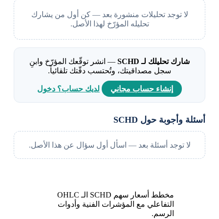
لا توجد تحليلات منشورة بعد — كن أول من يشارك
تحليله المؤرّخ لهذا الأصل.
شارك تحليلك لـ SCHD
— انشر توقّعك المؤرّخ وابنِ
سجل مصداقيتك، وتُحتسب دقّتك تلقائياً.
إنشاء حساب مجاني
لديك حساب؟ دخول
أسئلة وأجوبة حول SCHD
لا توجد أسئلة بعد — اسأل أول سؤال عن هذا الأصل.
مخطط أسعار سهم SCHD الـ OHLC
التفاعلي مع المؤشرات الفنية وأدوات
الرسم.