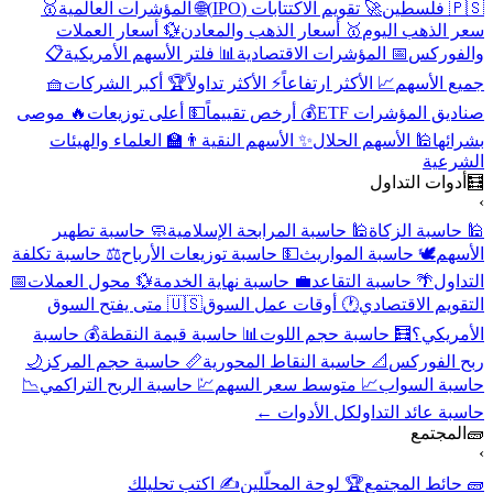
🇵🇸 فلسطين
🚀 تقويم الاكتتابات (IPO)
🌐 المؤشرات العالمية
🥇
سعر الذهب اليوم
🥇 أسعار الذهب والمعادن
💱 أسعار العملات
والفوركس
📅 المؤشرات الاقتصادية
📊 فلتر الأسهم الأمريكية
📋
جميع الأسهم
📈 الأكثر ارتفاعاً
⚡ الأكثر تداولاً
🏆 أكبر الشركات
🧺
صناديق المؤشرات ETF
💰 أرخص تقييماً
💵 أعلى توزيعات
🔥 موصى
بشرائها
🕌 الأسهم الحلال
✨ الأسهم النقية
👨‍🏫 العلماء والهيئات
الشرعية
🧮
أدوات التداول
›
🕌 حاسبة الزكاة
🕌 حاسبة المرابحة الإسلامية
🧼 حاسبة تطهير
الأسهم
🕊️ حاسبة المواريث
💵 حاسبة توزيعات الأرباح
⚖️ حاسبة تكلفة
التداول
🌴 حاسبة التقاعد
💼 حاسبة نهاية الخدمة
💱 محول العملات
📅
التقويم الاقتصادي
🕐 أوقات عمل السوق
🇺🇸 متى يفتح السوق
الأمريكي؟
🧮 حاسبة حجم اللوت
📊 حاسبة قيمة النقطة
💰 حاسبة
ربح الفوركس
📐 حاسبة النقاط المحورية
📏 حاسبة حجم المركز
🌙
حاسبة السواب
📈 متوسط سعر السهم
💹 حاسبة الربح التراكمي
📉
حاسبة عائد التداول
كل الأدوات ←
🧱
المجتمع
›
🧱 حائط المجتمع
🏆 لوحة المحلّلين
✍️ اكتب تحليلك