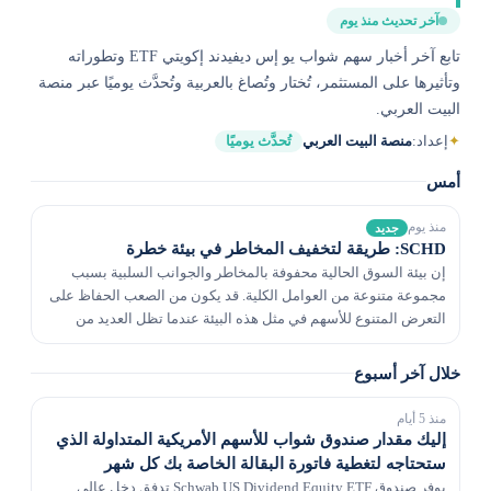
آخر تحديث منذ يوم
تابع آخر أخبار سهم شواب يو إس ديفيدند إكويتي ETF وتطوراته
وتأثيرها على المستثمر، تُختار وتُصاغ بالعربية وتُحدَّث يوميًا عبر منصة
البيت العربي.
✦
إعداد:
منصة البيت العربي
تُحدَّث يوميًا
أمس
منذ يوم
جديد
SCHD: طريقة لتخفيف المخاطر في بيئة خطرة
إن بيئة السوق الحالية محفوفة بالمخاطر والجوانب السلبية بسبب
مجموعة متنوعة من العوامل الكلية. قد يكون من الصعب الحفاظ على
التعرض المتنوع للأسهم في مثل هذه البيئة عندما تظل العديد من
الخيارات معرضة بشكل كبير لتلك المخاطر....
خلال آخر أسبوع
منذ 5 أيام
إليك مقدار صندوق شواب للأسهم الأمريكية المتداولة الذي
ستحتاجه لتغطية فاتورة البقالة الخاصة بك كل شهر
يوفر صندوق Schwab US Dividend Equity ETF تدفق دخل عالي