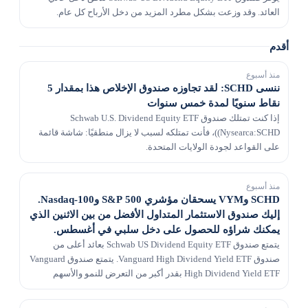
العائد. وقد وزعت بشكل مطرد المزيد من دخل الأرباح كل عام.
أقدم
منذ أسبوع
ننسى SCHD: لقد تجاوزه صندوق الإخلاص هذا بمقدار 5
نقاط سنويًا لمدة خمس سنوات
إذا كنت تمتلك صندوق Schwab U.S. Dividend Equity ETF
(Nysearca:SCHD)، فأنت تمتلكه لسبب لا يزال منطقيًا: شاشة قائمة
على القواعد لجودة الولايات المتحدة.
منذ أسبوع
SCHD وVYM يسحقان مؤشري S&P 500 وNasdaq-100.
إليك صندوق الاستثمار المتداول الأفضل من بين الاثنين الذي
يمكنك شراؤه للحصول على دخل سلبي في أغسطس.
يتمتع صندوق Schwab US Dividend Equity ETF بعائد أعلى من
صندوق Vanguard High Dividend Yield ETF. يتمتع صندوق Vanguard
High Dividend Yield ETF بقدر أكبر من التعرض للنمو والأسهم
الدورية.