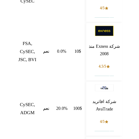
CySEC
4/5
فتح حساب
FSA,
شركة Exness منذ
10$
0.0%
نعم
CySEC,
2008
JSC, BVI
4.5/5
فتح حساب
شركة افاتريد
CySEC,
100$
20.0%
نعم
AvaTrade
ADGM
4/5
فتح حساب