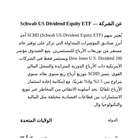
عن الشركة — Schwab US Dividend Equity ETF
يُعتبر سهم SCHD (Schwab US Dividend Equity ETF) أحد
أبرز صناديق المؤشرات المتداولة التي تركز على توفير عائد
مستقر من توزيعات الأرباح للمستثمرين. يتبع الصندوق مؤشر
Dow Jones U.S. Dividend 100 ويستثمر فقط في الشركات
الأمريكية ذات الأرباح الدورية المتزايدة والسجل المالي
القوي. يتميز SCHD بتوزيع أرباح ربع سنوي بعائد سنوي
يتراوح بين 2.5% و4% تقريبًا، مع إمكانية إعادة استثمار
الأرباح تلقائيًا. يحد أسلوبه الانتقائي من المخاطر عبر تنويع
الاستثمارات بين قطاعات اقتصادية مختلفة مثل المالية
والتكنولوجيا وال...
الدولة
الولايات المتحدة
البورصة