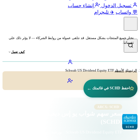
تسجيل الدخول
إنشاء حساب
💬 واتساب
✈️ تليجرام
نختار جميع المنتجات بشكل مستقل. قد نتلقى عمولة من روابط الشركاء — لا يؤثر ذلك على
تقييماتنا.
كيف نعمل
الرئيسية
الأسهم
Schwab US Dividend Equity ETF
←
احفظ SCHD في قائمتك
ARCX: SCHD
سعر سهم شواب يو إس ديفيدند إكويتي ETF
(SCHD)
Schwab US Dividend Equity ETF · بورصة نيويورك أركا