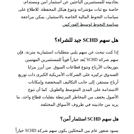
بجاذبيته للمستثمرين الباحثين عن استثمار آمن ومستدام،
خاصة مع ثبات مؤشراته وتنوع هيكل المحفظة. للاطلاع على
سياسات التحوط المالية الخاصة بالاستثمار، يمكن مراجعة
سياسة التحوط لوسيط الفوركس
.
هل سهم SCHD جيد للشراء؟
إذا كنت تبحث عن سهم يلبي متطلبات استثمارية متزنة، فإن
سهم شركة SCHD يُعد خياراً قوياً للمستثمرين المهتمين
بتوزيعات الأرباح وتنوع قطاعات السوق. من أبرز مزايا
الصندوق تركيزه على الشركات الأمريكية الكبرى ذات توزيع
أرباح مستقر، إلى جانب التكاليف المنخفضة وإمكانات
الاستدامة على المدى المتوسط والطويل. كما أن تنوع
الأصول يخفف من المخاطر المرتبطة بتقلبات قطاع واحد، ما
يزيد من جاذبيته في ظروف الأسواق المختلفة.
هل سهم SCHD استثمار آمن؟
يسود شعور عام بين المحللين بكون سهم شركة SCHD خياراً