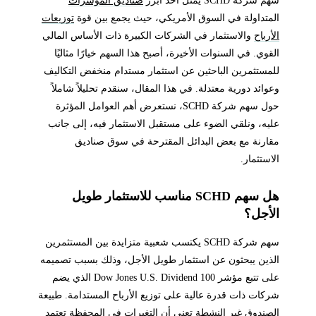
سهم شركة SCHD يُمثل أحد أبرز
صناديق المؤشرات
المتداولة في السوق الأمريكي، حيث يجمع بين قوة
توزيعات
الأرباح
والاستثمار في الشركات الكبيرة ذات الأساس المالي
القوي. في السنوات الأخيرة، أصبح هذا السهم خيارًا مثاليًا
للمستثمرين الباحثين عن استثمار مستدام منخفض التكاليف
وعوائد دورية معتدلة. في هذا المقال، سنقدم تحليلاً شاملاً
حول سهم شركة SCHD، نستعرض أهم العوامل المؤثرة
عليه، ونلقي الضوء على مستقبل الاستثمار فيه، إلى جانب
مقارنة مع بعض البدائل المقترحة في سوق صناديق
الاستثمار.
هل سهم SCHD مناسب للاستثمار طويل
الأجل؟
سهم شركة SCHD يكتسب شعبية متزايدة بين المستثمرين
الذين يبحثون عن استثمار طويل الأجل، وذلك بسبب تصميمه
على تتبع مؤشر Dow Jones U.S. Dividend 100 الذي يضم
شركات ذات قدرة عالية على توزيع الأرباح المستدامة. طبيعة
الصندوق غير النشطة تعني أن التغيرات في المحفظة تعتمد