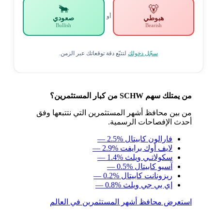
🐂
🐻
أو
هبوطي
صعودي
Bullish
Bearish
سجّل دخولك
لتتبّع دقة توقعاتك عبر الزمن.
من يمتلك سهم SCHW من كبار المستثمرين؟
من بين محافظ أشهر المستثمرين التي نتتبعها وفق
أحدث الإفصاحات الرسمية.
فارالون كابيتال
— 2.5%
لايف أوك برايفت
— 2.9%
سكولاتـي ويلث
— 1.4%
آسيو كابيتال
— 0.5%
ريزونانت كابيتال
— 0.2%
إي بي جي ويلث
— 0.8%
استعرض محافظ أشهر المستثمرين في العالم