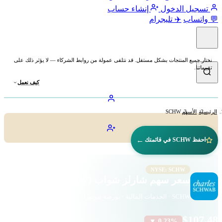
تسجيل الدخول
إنشاء حساب
💬 واتساب
✈️ تليجرام
نختار جميع المنتجات بشكل مستقل. قد نتلقى عمولة من روابط الشركاء — لا يؤثر ذلك على
تقييماتنا.
كيف نعمل
الرئيسية
الأسهم
SCHW
←
احفظ SCHW في قائمتك
NYSE: SCHW
سعر سهم شارلز شواب (SCHW)
SCHW · الخدمات المالية · بورصة نيويورك
$107.48
▼ 0.23%