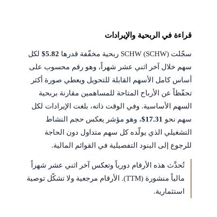
قراءة في الربحية والإيرادات
سجّلت SCHW (SCHW) ربحية مخفّفة قدرها
$5.82
لكل
سهم خلال آخر اثني عشر شهراً، وهو رقم محسوب على
أساس كامل الأسهم القابلة للتحويل ويعطي صورة أكثر
تحفّظاً عن الأرباح المتاحة للمساهمين مقارنة بربحية
السهم الأساسية. وفي الوقت ذاته، بلغت الإيرادات لكل
سهم نحو
$17.31
، وهو مؤشر يعكس حجم النشاط
التشغيلي الذي يولّده كل سهم متداول دون الحاجة
للرجوع إلى البنود التفصيلية في القوائم المالية.
تُحدَّث هذه الأرقام دورياً وتعكس آخر اثني عشر شهراً
مالياً منشورة (TTM). الأرقام مرجعية ولا تشكّل توصية
استثمارية.