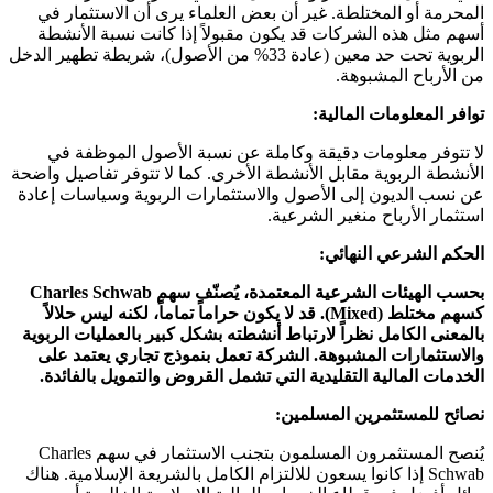
المحرمة أو المختلطة. غير أن بعض العلماء يرى أن الاستثمار في
أسهم مثل هذه الشركات قد يكون مقبولاً إذا كانت نسبة الأنشطة
الربوية تحت حد معين (عادة 33% من الأصول)، شريطة تطهير الدخل
من الأرباح المشبوهة.
توافر المعلومات المالية:
لا تتوفر معلومات دقيقة وكاملة عن نسبة الأصول الموظفة في
الأنشطة الربوية مقابل الأنشطة الأخرى. كما لا تتوفر تفاصيل واضحة
عن نسب الديون إلى الأصول والاستثمارات الربوية وسياسات إعادة
استثمار الأرباح منغير الشرعية.
الحكم الشرعي النهائي:
بحسب الهيئات الشرعية المعتمدة، يُصنّف سهم Charles Schwab
كسهم مختلط (Mixed). قد لا يكون حراماً تماماً، لكنه ليس حلالاً
بالمعنى الكامل نظراً لارتباط أنشطته بشكل كبير بالعمليات الربوية
والاستثمارات المشبوهة. الشركة تعمل بنموذج تجاري يعتمد على
الخدمات المالية التقليدية التي تشمل القروض والتمويل بالفائدة.
نصائح للمستثمرين المسلمين:
يُنصح المستثمرون المسلمون بتجنب الاستثمار في سهم Charles
Schwab إذا كانوا يسعون للالتزام الكامل بالشريعة الإسلامية. هناك