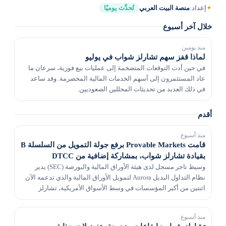
✦
إعداد:
منصة البيت العربي
تُحدَّث يوميًا
خلال آخر أسبوع
منذ يومين
لماذا قفز سهم تشارلز شواب في يوليو
في حين أدت التوقعات المتضخمة إلى عمليات بيع فورية، سرعان ما
عاد المستثمرون إلى أسهم الخدمات المالية المخضرمة. وقد ساعد
في ذلك العديد من تحديثات المحللين الصعوديين.
أقدم
منذ أسبوع
قامت Provable Markets برفع جولة التمويل من السلسلة B
بقيادة تشارلز شواب، بمشاركة إضافية من DTCC
وسيط تاجر مسجل لدى هيئة الأوراق المالية والبورصة (SEC) يدير
نظام التداول البديل Aurora لتمويل الأوراق المالية والذي تدعمه الآن
اثنتين من أكبر المؤسسات في وسط الأسواق الأمريكية، تشارلز
شواب وDTCC. النقاط الرئيسية: تعمل شر...
منذ أسبوع