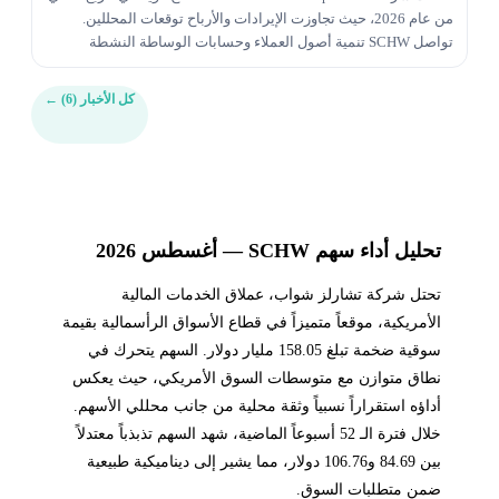
من عام 2026، حيث تجاوزت الإيرادات والأرباح توقعات المحللين.
تواصل SCHW تنمية أصول العملاء وحسابات الوساطة النشطة
وتدفقات الاستثمار المُدارة، مما يعكس القوة...
كل الأخبار (6)
←
تحليل أداء سهم SCHW — أغسطس 2026
تحتل شركة تشارلز شواب، عملاق الخدمات المالية
الأمريكية، موقعاً متميزاً في قطاع الأسواق الرأسمالية بقيمة
سوقية ضخمة تبلغ 158.05 مليار دولار. السهم يتحرك في
نطاق متوازن مع متوسطات السوق الأمريكي، حيث يعكس
أداؤه استقراراً نسبياً وثقة محلية من جانب محللي الأسهم.
خلال فترة الـ 52 أسبوعاً الماضية، شهد السهم تذبذباً معتدلاً
بين 84.69 و106.76 دولار، مما يشير إلى ديناميكية طبيعية
ضمن متطلبات السوق.