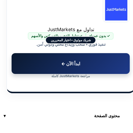
تداول مع JustMarkets
✓ بدون عمولة
✓ تداول الذهب والفوركس والأسهم
شريك موثوق • اختيار المحررين
تنفيذ فوري • سحب وإيداع محلي ودولي آمن.
ابدأ الآن ←
مراجعة JustMarkets كاملة
محتوى الصفحة