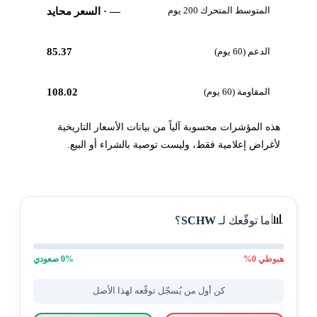
المتوسط المتحرك 200 يوم
—
· السعر محايد
الدعم (60 يوم)
85.37
المقاومة (60 يوم)
108.02
هذه المؤشرات محسوبة آلياً من بيانات الأسعار التاريخية
لأغراض إعلامية فقط، وليست توصية بالشراء أو البيع.
📊
ما توقّعك لـ
SCHW
؟
هبوطي
0
%
% صعودي
0
كن أول من يُسجّل توقّعه لهذا الأصل