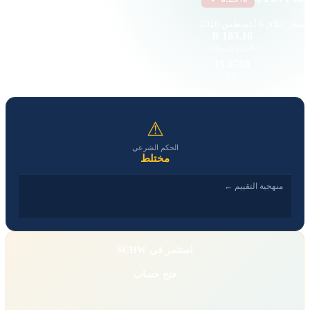
سعر إغلاق
6 أغسطس 2026
61.14 K
183.16 B
القيمة السوقية
حجم التداول
5.03
19.0788
EPS
P/E
⚠
الحكم الشرعي
مختلط
منهجية التقييم ←
استثمر في SCHW
فتح حساب