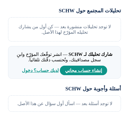
تحليلات المجتمع حول SCHW
لا توجد تحليلات منشورة بعد — كن أول من يشارك
تحليله المؤرّخ لهذا الأصل.
شارك تحليلك لـ SCHW
— انشر توقّعك المؤرّخ وابنِ
سجل مصداقيتك، وتُحتسب دقّتك تلقائياً.
إنشاء حساب مجاني
لديك حساب؟ دخول
أسئلة وأجوبة حول SCHW
لا توجد أسئلة بعد — اسأل أول سؤال عن هذا الأصل.