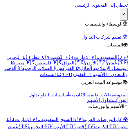
تخطي إلى المحتوى الرئيسي
✕
🏆
الوسطاء والتقييمات
›
🏆 تقييم شركات التداول
🌍
المنصات
›
🇸🇦 السعودية
🇦🇪 الإمارات
🇰🇼 الكويت
🇶🇦 قطر
🇧🇭 البحرين
🇴🇲 عُمان
🇯🇴 الأردن
🇮🇶 العراق
🇵🇸 فلسطين
🇪🇬 مصر
🕌
الوسطاء الإسلامية الحلال
💱 الفوركس
₿ العملات الرقمية
🥇 الذهب
والمعادن
📈 الأسهم
📊 العقود (CFD)
📜 السندات
📚
موسوعة البيت العربي
›
المدونة
مقالات تعليمية
الأكاديمية
أساسيات التداول
تداول
الفوركس
تداول الأسهم
📈
الأسهم والبورصات
›
🌍 كل البورصات العربية
🇸🇦 السوق السعودية
🇦🇪 الإمارات
🇪🇬
مصر
🇰🇼 الكويت
🇶🇦 قطر
🇯🇴 الأردن
🇧🇭 البحرين
🇴🇲 عُمان