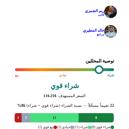
ريم الشمري
✓
كاتب
خالد المطيري
✓
مراجع
توصية المحللين
شراء
حيادي
بيع
شراء قوي
السعر المستهدف:
$116.25
22
تقييماً مسجَّلاً — نسبة الشراء (شراء قوي + شراء)
86%
.
1
2
11
8
شراء قوي (8)
شراء (11)
حيادي (2)
بيع قوي (1)