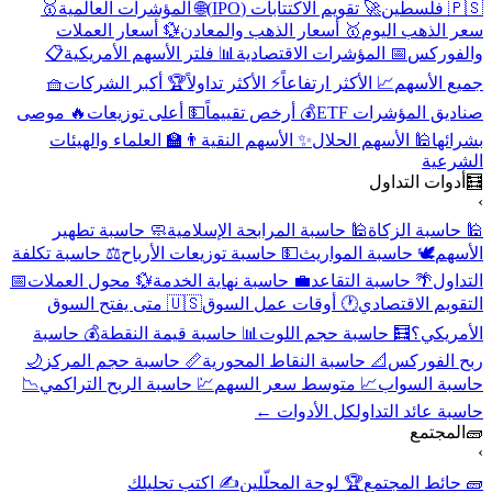
🇵🇸 فلسطين
🚀 تقويم الاكتتابات (IPO)
🌐 المؤشرات العالمية
🥇
سعر الذهب اليوم
🥇 أسعار الذهب والمعادن
💱 أسعار العملات
والفوركس
📅 المؤشرات الاقتصادية
📊 فلتر الأسهم الأمريكية
📋
جميع الأسهم
📈 الأكثر ارتفاعاً
⚡ الأكثر تداولاً
🏆 أكبر الشركات
🧺
صناديق المؤشرات ETF
💰 أرخص تقييماً
💵 أعلى توزيعات
🔥 موصى
بشرائها
🕌 الأسهم الحلال
✨ الأسهم النقية
👨‍🏫 العلماء والهيئات
الشرعية
🧮
أدوات التداول
›
🕌 حاسبة الزكاة
🕌 حاسبة المرابحة الإسلامية
🧼 حاسبة تطهير
الأسهم
🕊️ حاسبة المواريث
💵 حاسبة توزيعات الأرباح
⚖️ حاسبة تكلفة
التداول
🌴 حاسبة التقاعد
💼 حاسبة نهاية الخدمة
💱 محول العملات
📅
التقويم الاقتصادي
🕐 أوقات عمل السوق
🇺🇸 متى يفتح السوق
الأمريكي؟
🧮 حاسبة حجم اللوت
📊 حاسبة قيمة النقطة
💰 حاسبة
ربح الفوركس
📐 حاسبة النقاط المحورية
📏 حاسبة حجم المركز
🌙
حاسبة السواب
📈 متوسط سعر السهم
💹 حاسبة الربح التراكمي
📉
حاسبة عائد التداول
كل الأدوات ←
🧱
المجتمع
›
🧱 حائط المجتمع
🏆 لوحة المحلّلين
✍️ اكتب تحليلك