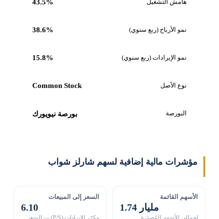
هامش التشغيل
43.5%
نمو الأرباح (ربع سنوي)
38.6%
نمو الإيرادات (ربع سنوي)
15.8%
نوع الأصل
Common Stock
البورصة
بورصة نيويورك
مؤشرات مالية إضافية لسهم شارلز شواب
الأسهم القائمة
السعر إلى المبيعات
1.74 مليار
6.10
إجمالي الأسهم المُصدَرة
مكرّر الإيرادات (P/S) — السعر