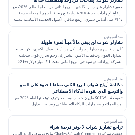
تشارلز شواب: إيقاعات مزدوجة وتفضيلات جذابة
حقق تشارلز شواب أرباحًا قوية للربع الثاني من العام المالي 2026، مع
ارتفاع الإيرادات بنسبة 20.9% وارتفاع ربحية السهم المعدلة بنسبة
42% على أساس سنوي. ارتفع صافي الأصول الجديدة الأساسية بنسبة
49% ليصل إلى 119.8 مليار دولار...
منذ أسبوعين
تشارلز شواب لن يبقى مالاً ميتاً لفترة طويلة
كان أداء أسهم تشارلز شواب أقل من أداء البنوك الكبرى، لكن نشاط
التداول القوي وتدفقات الأصول تشير إلى زخم تجاري قوي. سجلت
الشركة إيرادات قياسية في الربع الثاني بلغت 7.1 مليار دولار (+21٪
على أساس سنوي) وهوامش متوسعة، مع اح...
منذ أسبوعين
مكالمة أرباح شواب للربع الثاني تسلط الضوء على النمو
والتوسع الذي يقوده الذكاء الاصطناعي
تضيف SCHW 1.4 مليون حساب وساطة وترفع توقعاتها لعام 2026 مع
نمو العملاء واستثمارات الذكاء الاصطناعي ونشاط التداول.
منذ أسبوعين
تراجع تشارلز شواب لا يوفر فرصة شراء
حققت شركة Charles Schwab Corporation نتائج قوية في الربع الثاني