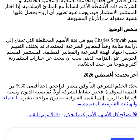
بدائل أفضل في قطاع الخدمات المالية الإسلامية الخالصة أو
الشركات ذات الأنشطة الأكثر اتساقاً مع المبادئ الإسلامية. إذا اختار
المستثمر الاستثمار فيه، يجب عليه تطهير أي أرباح يحصل عليها
بنسبة معقولة من الأرباح المشبوهة.
ملخص الوضع:
سهم Charles Schwab يقع في فئة الأسهم المختلطة التي تحتاج إلى
دراسة متأنية وفقاً للمعايير الشرعية المعتمدة. قد يختلف التقييم
حسب اجتهاد الهيئة الشرعية والمعايير المطبقة. المستثمر المسلم
الحريص على التزامه الديني يجب أن يبحث عن خيارات استثمارية
أكثر وضوحاً من حيث الحلالية.
آخر تحديث: أغسطس 2026
نحدّد الحكم الشرعي آلياً وفق معيار الراجحي (حد أقصى 30% من
القيمة السوقية): فحص نشاط الشركة أولاً، ثم نسبة الديون ونسبة
الإيرادات الربوية إلى القيمة السوقية — دون مراجعة بشرية.
العلماء
والهيئات الشرعية المعتمدة ←
🕌 تصفّح كل الأسهم الأمريكية الحلال
·
✨ الأسهم النقية