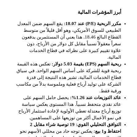
أبرز المؤشرات المالية
مكرر الربحية (P/E) عند 18.07:
يقع السهم ضمن المعدل
الطبيعي للسوق الأمريكي، وهو أقل قليلاً من متوسط
القطاع البالغ 18.46. هذا يعني أن المستثمرين يدفعون
سعراً معقولاً نسبياً مقابل كل دولار من الأرباح، دون
علاوة تقييم كبيرة على نظرائه في قطاع الخدمات
المالية.
ربحية السهم (EPS) بقيمة 5.03 دولار:
تعكس هذه القيمة
ربحية قوية للشركة على أساس السهم الواحد. في سياق
قطاع الخدمات المالية، تشير هذه النتيجة إلى قدرة
الشركة على توليد أرباح فعلية وملموسة بدلاً من مكاسب
ورقية فقط.
عائد التوزيعات عند 1.26%:
يحصل حامل السهم على
عائد نقدي متحفظ نسبياً. هذا المستوى يعكس سياسة
توزيع أرباح معتدلة تعطي الأولوية لإعادة استثمار الأرباح
في نمو الأعمال أكثر من توزيعها على المساهمين.
التوافق التحليلي القوي: 19 توصية شراء مقابل 2
احتفاظ و1 بيع:
يعكس توجه حاد من محللي الأسهم نحو