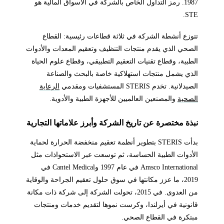
1987. رمز التداول الخاص بالشركة في الأسواق المالية هو
STE.
تتوزع أنشطة الشركة في ثلاثة قطاعات رئيسية: القطاع
الصحي الذي يقدم منتجات التنظيف وتعقيم المعدات والأدوات
الطبية، وقطاع تقنيات التعقيم التطبيقي، وقطاع علوم الحياة
الذي يشمل منتجات استهلاكية خاصة بالبحث والصناعة
الصيدلانية. تخدم STERIS المستشفيات ومقدمي
الرعاية
الصحية
والمصنعين العالميين للأجهزة الطبية والأدوية.
نبذة مختصرة عن تاريخ الشركة وأبرز علاماتها التجارية
بدأت STERIS بتطوير أنظمة تعقيم منخفضة الحرارة لحماية
الأدوات الطبية الحساسة، ثم توسعت عبر الاستحواذات مثل
Amsco International في عام 1997 وCantel Medical في
2019، ما عزز مكانتها في سوق حلول تعقيم الجراحة والوقاية
من العدوى. في 2015، تحولت الشركة إلى شركة ذات مكانة
قانونية في أيرلندا، وكرست نموها لتقديم خدمات ومنتجات
مبتكرة في القطاع الصحي.