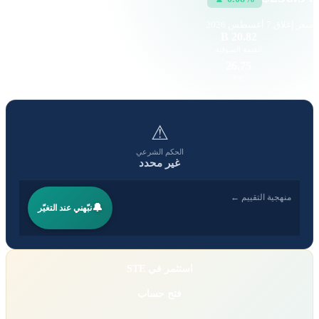
سعر إغلاق
7 أغسطس 2026
30.43 K
20.82 B
القيمة السوقية
حجم التداول
7.93
26.75
EPS
P/E
⚠
الحكم الشرعي
غير محدد
منهجية التقييم ←
🔔
نبّهني عند التغيّر
استثمر في STE
فتح حساب