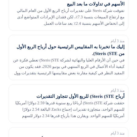
الأسهم في تداولات ما بعد البيع
تفوقت شركة Steris على تقديرات أرباح الربع الأول من العام المالي
مع ارتفاع المبيعات بنسبة 7.3٪، لكن فقدان الإيرادات المتواضع أدى
إلى انخفاض الأسهم بنسبة 2.4٪ بعد ساعات العمل.
منذ 3 أيام
إليك ما تخبرنا به المقاييس الرئيسية حول أرباح الربع الأول
من Steris (STE).
في حين أن الأرقام العليا والنهائية لشركة Steris (STE) تعطي فكرة عن
كيفية أداء الأعمال في الربع المنتهي في يونيو 2026، فقد يكون من
المفيد النظر في كيفية مقارنة بعض مقاييسها الرئيسية بتقديرات وول
ستريت وقيم العام الماضي.
منذ 3 أيام
أرباح Steris (STE) للربع الأول تتجاوز التقديرات
حققت شركة Steris (STE) أرباحًا ربع سنوية قدرها 2.59 دولارًا أمريكيًا
للسهم الواحد، متجاوزة تقديرات إجماع Zacks البالغة 2.54 دولارًا
أمريكيًا للسهم الواحد. ويقارن هذا بأرباح قدرها 2.34 دولار للسهم
الواحد قبل عام.
منذ 3 أيام