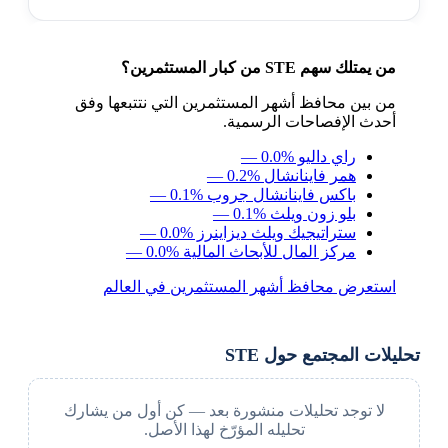
من يمتلك سهم STE من كبار المستثمرين؟
من بين محافظ أشهر المستثمرين التي نتتبعها وفق
أحدث الإفصاحات الرسمية.
راي داليو
— 0.0%
همر فاينانشال
— 0.2%
باكس فاينانشال جروب
— 0.1%
بلو زون ويلث
— 0.1%
ستراتيجيك ويلث ديزاينرز
— 0.0%
مركز المال للأبحاث المالية
— 0.0%
استعرض محافظ أشهر المستثمرين في العالم
تحليلات المجتمع حول STE
لا توجد تحليلات منشورة بعد — كن أول من يشارك
تحليله المؤرّخ لهذا الأصل.