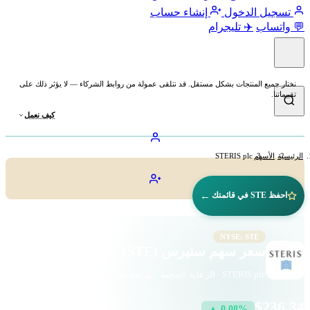
تسجيل الدخول
إنشاء حساب
💬 واتساب
✈️ تليجرام
نختار جميع المنتجات بشكل مستقل. قد نتلقى عمولة من روابط الشركاء — لا يؤثر ذلك على
تقييماتنا.
كيف نعمل
الرئيسية
الأسهم
STERIS plc
←
احفظ STE في قائمتك
NYSE: STE
سعر سهم ستيرس (STE)
STERIS plc · الرعاية الصحية · بورصة نيويورك
$236.34
▲ 0.08%