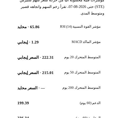
مؤشرات فنية محسوبة آلياً من حركة سعر سهم ستيرس
(STE) حتى 2026-08-07، تقرأ زخم السهم واتجاهه قصير
ومتوسط المدى.
مؤشر القوة النسبية RSI (14)
65.86
· محايد
مؤشر الماكد MACD
1.29
· إيجابي
المتوسط المتحرك 20 يوم
222.31
· السعر إيجابي
المتوسط المتحرك 50 يوم
215.01
· السعر إيجابي
المتوسط المتحرك 200 يوم
—
· السعر محايد
الدعم (60 يوم)
199.39
المقاومة (60 يوم)
236.34