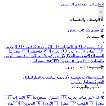
تخطي إلى المحتوى الرئيسي
✕
🏆
الوسطاء والتقييمات
›
🏆 تقييم شركات التداول
🌍
المنصات
›
🇸🇦 السعودية
🇦🇪 الإمارات
🇰🇼 الكويت
🇶🇦 قطر
🇧🇭 البحرين
🇴🇲 عُمان
🇯🇴 الأردن
🇮🇶 العراق
🇵🇸 فلسطين
🇪🇬 مصر
🕌
الوسطاء الإسلامية الحلال
💱 الفوركس
₿ العملات الرقمية
🥇 الذهب
والمعادن
📈 الأسهم
📊 العقود (CFD)
📜 السندات
📚
موسوعة البيت العربي
›
المدونة
مقالات تعليمية
الأكاديمية
أساسيات التداول
تداول
الفوركس
تداول الأسهم
📈
الأسهم والبورصات
›
🌍 كل البورصات العربية
🇸🇦 السوق السعودية
🇦🇪 الإمارات
🇪🇬
مصر
🇰🇼 الكويت
🇶🇦 قطر
🇯🇴 الأردن
🇧🇭 البحرين
🇴🇲 عُمان