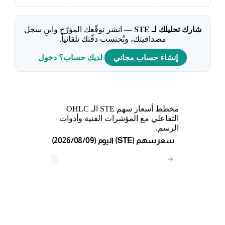
شارك تحليلك لـ STE
— انشر توقّعك المؤرّخ وابنِ سجل
مصداقيتك، وتُحتسب دقّتك تلقائياً.
إنشاء حساب مجاني
لديك حساب؟ دخول
مخطط أسعار سهم STE الـ OHLC
التفاعلي مع المؤشرات الفنية وأدوات
الرسم.
(2026/08/09) اليوم (STE) سعر سهم
→