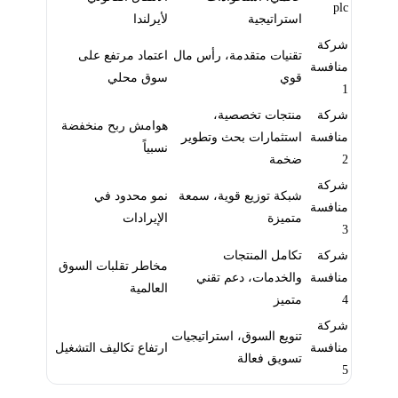
plc
استراتيجية
لأيرلندا
شركة
تقنيات متقدمة، رأس مال
اعتماد مرتفع على
منافسة
قوي
سوق محلي
1
شركة
منتجات تخصصية،
هوامش ربح منخفضة
منافسة
استثمارات بحث وتطوير
نسبياً
2
ضخمة
شركة
شبكة توزيع قوية، سمعة
نمو محدود في
منافسة
متميزة
الإيرادات
3
شركة
تكامل المنتجات
مخاطر تقلبات السوق
منافسة
والخدمات، دعم تقني
العالمية
4
متميز
شركة
تنويع السوق، استراتيجيات
منافسة
ارتفاع تكاليف التشغيل
تسويق فعالة
5