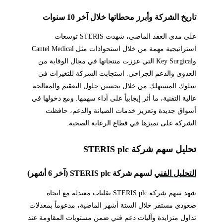
تاريخ الشركة وأبرز محطاتها خلال آخر 10 سنوات
على مدى العقد الماضي، شهدت STERIS توسعات
استراتيجية مهمة من خلال استحواذات مثل Cantel Medical
وKey Surgical التي عززت منتجاتها في مجال الوقاية من
العدوى والدعم الجراحي. استجابت الشركة للتغيرات في
سلوك المستهلك من خلال تحسين حلول التعقيم والمعالجة
عالية التقنية، ما أثر إيجابياً على أداء سهمها. ومع دخولها في
أسواق جديدة وتعزيز خدمات الصيانة والدعم، حافظت
الشركة على تميزها في قطاع الرعاية الصحية.
تحليل سهم شركة STERIS plc
التحليل الفني
لسهم شركة STERIS plc (آخر 6 أشهر)
شهد سهم شركة STERIS plc تقلبات معتدلة مع اتجاه
صعودي مستقر خلال الستة أشهر الماضية، مدعوماً بمعدلات
تداول متزايدة وآليات دعم فني ضمن مستويات المقاومة عند