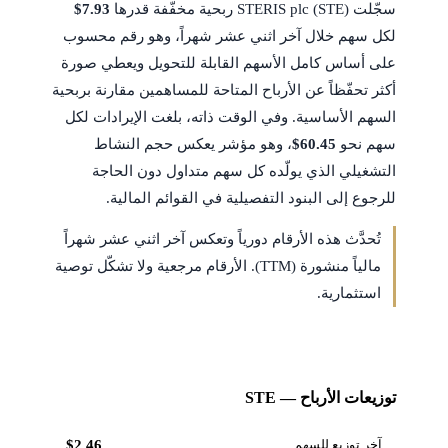
سجّلت STERIS plc (STE) ربحية مخفّفة قدرها
$7.93
لكل سهم خلال آخر اثني عشر شهراً، وهو رقم محسوب
على أساس كامل الأسهم القابلة للتحويل ويعطي صورة
أكثر تحفّظاً عن الأرباح المتاحة للمساهمين مقارنة بربحية
السهم الأساسية. وفي الوقت ذاته، بلغت الإيرادات لكل
سهم نحو
$60.45
، وهو مؤشر يعكس حجم النشاط
التشغيلي الذي يولّده كل سهم متداول دون الحاجة
للرجوع إلى البنود التفصيلية في القوائم المالية.
تُحدَّث هذه الأرقام دورياً وتعكس آخر اثني عشر شهراً
مالياً منشورة (TTM). الأرقام مرجعية ولا تشكّل توصية
استثمارية.
توزيعات الأرباح — STE
آخر توزيع للسهم
$2.46