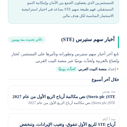
للمستثمرين الذي يفضلون الجمع بين الأمان وإمكانية النمو
المستقبلي. فهم طبيعة سهم STE يساعد في اختيار استراتيجية
الاستثمار المناسبة لكل هدف مالي.
أخبار سهم ستيرس (STE)
آخر تحديث منذ يومين
تابع آخر أخبار سهم ستيرس وتطوراته وتأثيرها على المستثمر، تُختار
وتُصاغ بالعربية وتُحدَّث يوميًا عبر منصة البيت العربي.
✦
إعداد:
منصة البيت العربي
تُحدَّث يوميًا
خلال آخر أسبوع
منذ يومين
Steris plc (STE) نص مكالمة أرباح الربع الأول من عام 2027
Steris plc (STE) نص مكالمة أرباح الربع الأول من عام 2027
منذ 3 أيام
أرباح STE للربع الأول تتفوق، وتغيب الإيرادات، وتنخفض