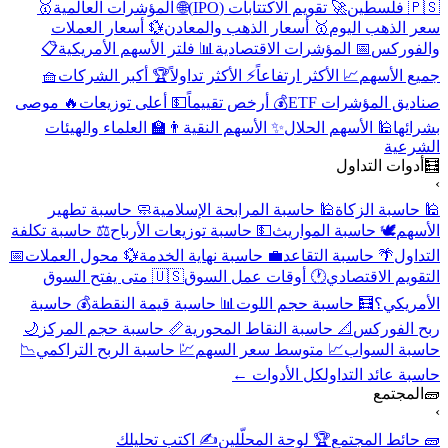
🇵🇸 فلسطين
🚀 تقويم الاكتتابات (IPO)
🌐 المؤشرات العالمية
🥇
سعر الذهب اليوم
🥇 أسعار الذهب والمعادن
💱 أسعار العملات
والفوركس
📅 المؤشرات الاقتصادية
📊 فلتر الأسهم الأمريكية
📋
جميع الأسهم
📈 الأكثر ارتفاعاً
⚡ الأكثر تداولاً
🏆 أكبر الشركات
🧺
صناديق المؤشرات ETF
💰 أرخص تقييماً
💵 أعلى توزيعات
🔥 موصى
بشرائها
🕌 الأسهم الحلال
✨ الأسهم النقية
👨‍🏫 العلماء والهيئات
الشرعية
🧮
أدوات التداول
›
🕌 حاسبة الزكاة
🕌 حاسبة المرابحة الإسلامية
🧼 حاسبة تطهير
الأسهم
🕊️ حاسبة المواريث
💵 حاسبة توزيعات الأرباح
⚖️ حاسبة تكلفة
التداول
🌴 حاسبة التقاعد
💼 حاسبة نهاية الخدمة
💱 محول العملات
📅
التقويم الاقتصادي
🕐 أوقات عمل السوق
🇺🇸 متى يفتح السوق
الأمريكي؟
🧮 حاسبة حجم اللوت
📊 حاسبة قيمة النقطة
💰 حاسبة
ربح الفوركس
📐 حاسبة النقاط المحورية
📏 حاسبة حجم المركز
🌙
حاسبة السواب
📈 متوسط سعر السهم
💹 حاسبة الربح التراكمي
📉
حاسبة عائد التداول
كل الأدوات ←
🧱
المجتمع
›
🧱 حائط المجتمع
🏆 لوحة المحلّلين
✍️ اكتب تحليلك