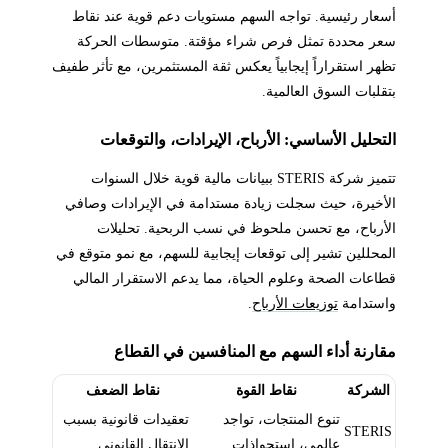
أسعار رئيسية. تواجه السهم مستويات دعم قوية عند نقاط
سعر محددة تمثل فرص شراء مؤقتة. متوسطات الحركة
تظهر استقراراً إيجابياً يعكس ثقة المستثمرين، مع تأثر طفيف
بتقلبات السوق العالمية.
التحليل الأساسي: الأرباح، الإيرادات، والتوقعات
تتميز شركة STERIS ببيانات مالية قوية خلال السنوات
الأخيرة، حيث سجلت زيادة مستدامة في الإيرادات وصافي
الأرباح، مع تحسن ملحوظ في نسب الربحية. تحليلات
المحللين تشير إلى توقعات إيجابية للسهم، مع نمو متوقع في
قطاعات الصحة وعلوم الحياة، مما يدعم الاستقرار المالي
واستدامة
توزيعات الأرباح
.
مقارنة أداء السهم مع المنافسين في القطاع
الشركة
نقاط القوة
نقاط الضعف
تنوع المنتجات، تواجد
تعقيدات قانونية بسبب
STERIS
عالمي، استحواذات
الانتقال القانوني