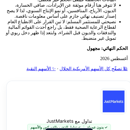
لا تتوفر هنا أرقام موثقة عن الإيرادات، صافي الخسارة،
الديون، الأرباح، المنافسين، أو نمو الإنتاج السنوي، لذا لا يصح
إصدار تصنيف نهائي جازم على أساس معلومات ناقصة.
نصيحتي للمستثمر المسلم: لا تبنِ القرار على الانطباع العام
لقطاع الرعاية الصحية فقط، بل راجع أحدث القوائم المالية
والتدفقات والديون قبل الشراء، وابتعد إذا ظهر دخل ربوي أو
تمويل غير منضبط.
الحكم النهائي: مجهول
أغسطس 2026
🕌 تصفّح كل الأسهم الأمريكية الحلال
·
✨ الأسهم النقية
تداول مع JustMarkets
✓ بدون عمولة
✓ تداول الذهب والفوركس والأسهم