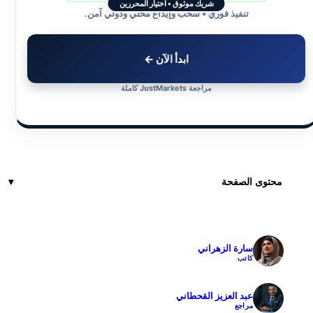
شريك موثوق • اختيار المحررين
تنفيذ فوري • سحب وإيداع محلي ودولي آمن.
ابدأ الآن ←
مراجعة JustMarkets كاملة
محتوى الصفحة
سارة الزهراني
✓
كاتب
عبد العزيز القحطاني
✓
مراجع