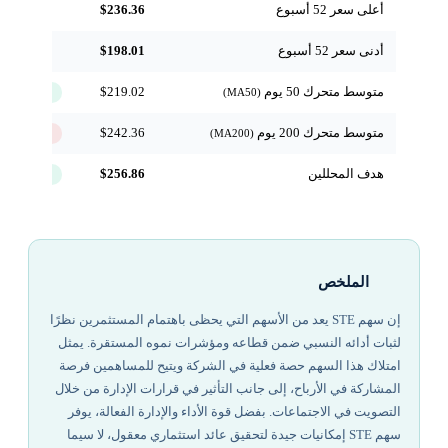
أعلى سعر 52 أسبوع
$236.36
مرجعي
أدنى سعر 52 أسبوع
$198.01
مرجعي
متوسط متحرك 50 يوم
$219.02
↑ فوق
(MA50)
متوسط متحرك 200 يوم
$242.36
↓ تحت
(MA200)
هدف المحللين
$256.86
+8.7%
الملخص
إن سهم STE يعد من الأسهم التي يحظى باهتمام المستثمرين نظرًا
لثبات أدائه النسبي ضمن قطاعه ومؤشرات نموه المستقرة. يمثل
امتلاك هذا السهم حصة فعلية في الشركة ويتيح للمساهمين فرصة
المشاركة في الأرباح، إلى جانب التأثير في قرارات الإدارة من خلال
التصويت في الاجتماعات. بفضل قوة الأداء والإدارة الفعالة، يوفر
سهم STE إمكانيات جيدة لتحقيق عائد استثماري معقول، لا سيما