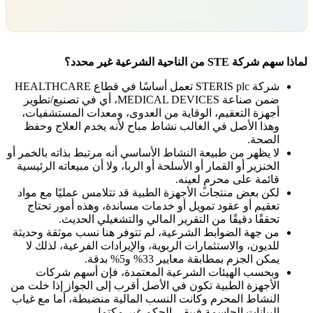
تداول بمسؤولية. رأس مالك معرّض للخطر.
لماذا سهم شركة STE من الناحية الشرعية غير محدد؟
شركة STERIS plc تعمل أساسًا في
قطاع HEALTHCARE
ضمن
صناعة MEDICAL DEVICES
، أي في تصنيع/تطوير
أجهزة التعقيم، الوقاية من العدوى، ومعدات المستشفيات،
وهذا الأصل في الغالب نشاط مباح لأنه يخدم العلاج وحفظ
الصحة.
لا يظهر من طبيعة النشاط الأساسي أنه مرتبط بذاته بالخمر أو
الخنزير أو القمار أو الأسلحة أو الربا، ولا أن مبيعاته الرئيسية
قائمة على محرمٍ لعينه.
لكن بعض منتجات الأجهزة الطبية قد تتلامس عمليًا مع مواد
تعقيم أو عقود تمويل أو خدمات مساندة، وهذه أمور تحتاج
تحققًا دقيقًا من التقرير المالي والتشغيلي الحديث.
من جهة الضوابط الشرعية، لم تتوفر هنا نسب موثقة وحديثة
للديون، والاستثمارات الربوية، والإيرادات الفرعية، لذلك لا
يمكن الجزم بمطابقة معايير
33%
و
5%
بدقة.
وبحسب الهيئات الشرعية المعتمدة، فإن أسهم شركات
الأجهزة الطبية تكون في الأصل أقرب إلى الجواز إذا خلت من
النشاط المحرم وكانت النسب المالية منضبطة، أما مع غياب
البيانات الحاسمة فيبقى الحكم غير مكتمل.