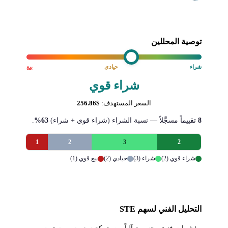
توصية المحللين
شراء
حيادي
بيع
شراء قوي
السعر المستهدف:
$256.86
8
تقييماً مسجَّلاً — نسبة الشراء (شراء قوي + شراء)
63%
.
1
2
3
2
شراء قوي (2)
شراء (3)
حيادي (2)
بيع قوي (1)
التحليل الفني لسهم STE