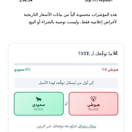
هذه المؤشرات محسوبة آلياً من بيانات الأسعار التاريخية
لأغراض إعلامية فقط، وليست توصية بالشراء أو البيع.
📊
ما توقّعك لـ
STE
؟
هبوطي
0
%
% صعودي
0
كن أول من يُسجّل توقّعه لهذا الأصل
🐂
🐻
أو
هبوطي
صعودي
Bullish
Bearish
سجّل دخولك
لتتبّع دقة توقعاتك عبر الزمن.