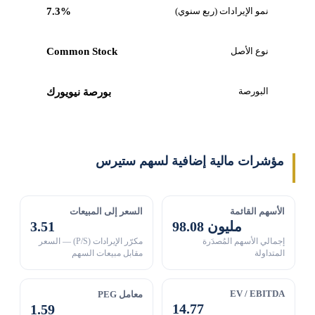
نمو الإيرادات (ربع سنوي)
7.3%
نوع الأصل
Common Stock
البورصة
بورصة نيويورك
مؤشرات مالية إضافية لسهم ستيرس
الأسهم القائمة
السعر إلى المبيعات
98.08 مليون
3.51
إجمالي الأسهم المُصدَرة
مكرّر الإيرادات (P/S) — السعر
المتداولة
مقابل مبيعات السهم
EV / EBITDA
معامل PEG
14.77
1.59