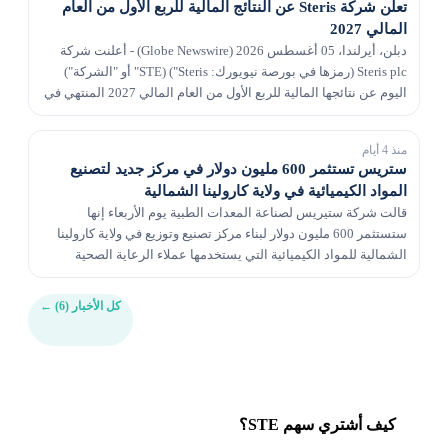
تعلن شركة Steris عن النتائج المالية للربع الأول من العام
المالي 2027
دبلن، أيرلندا، 05 أغسطس 2026 (Globe Newswire) - أعلنت شركة
Steris plc (رمزها في بورصة نيويورك: STE) ("Steris" أو "الشركة")
اليوم عن نتائجها المالية للربع الأول من العام المالي 2027 المنتهي في
30 يونيو 2026. ارتفع إجمالي...
منذ 4 أيام
ستريس تستثمر 600 مليون دولار في مركز جديد لتصنيع
المواد الكيميائية في ولاية كارولينا الشمالية
قالت شركة ستيريس لصناعة المعدات الطبية يوم الأربعاء إنها
ستستثمر 600 مليون دولار لبناء مركز تصنيع وتوزيع في ولاية كارولينا
الشمالية للمواد الكيميائية التي يستخدمها عملاء الرعاية الصحية
والأدوية.
كل الأخبار (6)
←
كيف أشتري سهم STE؟