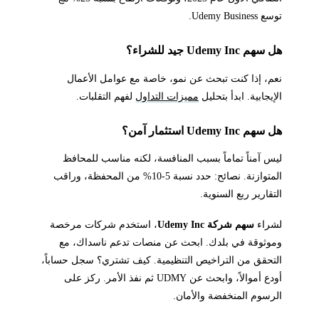
توسع Udemy Business.
هل سهم Udemy Inc جيد للشراء؟
نعم، إذا كنت تبحث عن نمو، خاصة مع عوامل الأعمال
الإيجابية. ابدأ بتحليل
مميزات التداول
لفهم التقلبات.
هل سهم Udemy Inc استثمار آمن؟
ليس آمناً تماماً بسبب المنافسة، لكنه مناسب للمحافظ
المتوازنة. نصائح: حدد نسبة 5-10% من المحفظة، وراقب
التقارير ربع السنوية.
لشراء
سهم شركة Udemy Inc
، استخدم شركات مرخصة
وموثوقة في بلدك. ابحث عن منصات تدعم ناسداك، مع
التحقق من التراخيص التنظيمية. كيف تشتري؟ سجل حساباً،
أودع أموالاً، وابحث عن UDMY ثم نفذ الأمر. ركز على
الرسوم المنخفضة والأمان.