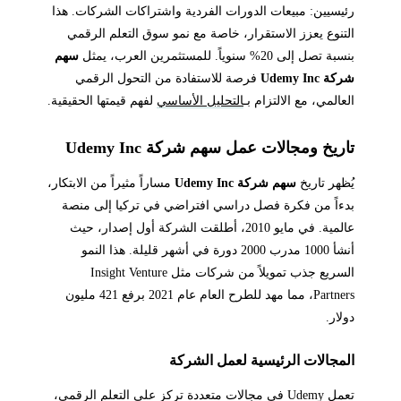
رئيسيين: مبيعات الدورات الفردية واشتراكات الشركات. هذا
التنوع يعزز الاستقرار، خاصة مع نمو سوق التعلم الرقمي
بنسبة تصل إلى 20% سنوياً. للمستثمرين العرب، يمثل
سهم
شركة Udemy Inc
فرصة للاستفادة من التحول الرقمي
العالمي، مع الالتزام بـ
التحليل الأساسي
لفهم قيمتها الحقيقية.
تاريخ ومجالات عمل سهم شركة Udemy Inc
يُظهر تاريخ
سهم شركة Udemy Inc
مساراً مثيراً من الابتكار،
بدءاً من فكرة فصل دراسي افتراضي في تركيا إلى منصة
عالمية. في مايو 2010، أطلقت الشركة أول إصدار، حيث
أنشأ 1000 مدرب 2000 دورة في أشهر قليلة. هذا النمو
السريع جذب تمويلاً من شركات مثل Insight Venture
Partners، مما مهد للطرح العام عام 2021 برفع 421 مليون
دولار.
المجالات الرئيسية لعمل الشركة
تعمل Udemy في مجالات متعددة تركز على التعلم الرقمي،