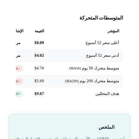
المتوسطات المتحركة
المؤشر
القيمة
الإشارة
أعلى سعر 52 أسبوع
$8.09
مرجعي
أدنى سعر 52 أسبوع
$4.02
مرجعي
متوسط متحرك 50 يوم
$4.76
↓ تحت
(MA50)
متوسط متحرك 200 يوم
$5.69
↓ تحت
(MA200)
هدف المحللين
$9.67
+109.3%
الملخص
يُعد سهم UDMY من الأسهم المرتبطة مباشرة بنمو اقتصاد المعرفة