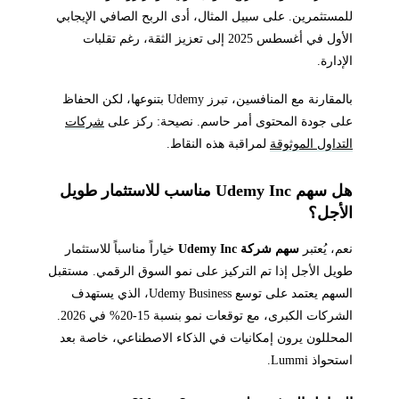
للمستثمرين. على سبيل المثال، أدى الربح الصافي الإيجابي
الأول في أغسطس 2025 إلى تعزيز الثقة، رغم تقلبات
الإدارة.
بالمقارنة مع المنافسين، تبرز Udemy بتنوعها، لكن الحفاظ
على جودة المحتوى أمر حاسم. نصيحة: ركز على
شركات
التداول الموثوقة
لمراقبة هذه النقاط.
هل سهم Udemy Inc مناسب للاستثمار طويل
الأجل؟
نعم، يُعتبر
سهم شركة Udemy Inc
خياراً مناسباً للاستثمار
طويل الأجل إذا تم التركيز على نمو السوق الرقمي. مستقبل
السهم يعتمد على توسع Udemy Business، الذي يستهدف
الشركات الكبرى، مع توقعات نمو بنسبة 15-20% في 2026.
المحللون يرون إمكانيات في الذكاء الاصطناعي، خاصة بعد
استحواذ Lummi.