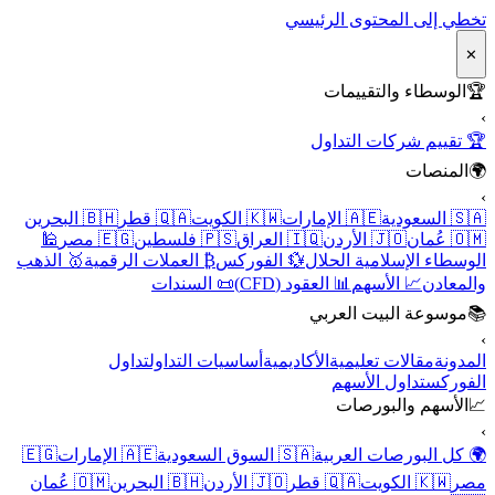
تخطي إلى المحتوى الرئيسي
✕
🏆
الوسطاء والتقييمات
›
🏆 تقييم شركات التداول
🌍
المنصات
›
🇸🇦 السعودية
🇦🇪 الإمارات
🇰🇼 الكويت
🇶🇦 قطر
🇧🇭 البحرين
🇴🇲 عُمان
🇯🇴 الأردن
🇮🇶 العراق
🇵🇸 فلسطين
🇪🇬 مصر
🕌
الوسطاء الإسلامية الحلال
💱 الفوركس
₿ العملات الرقمية
🥇 الذهب
والمعادن
📈 الأسهم
📊 العقود (CFD)
📜 السندات
📚
موسوعة البيت العربي
›
المدونة
مقالات تعليمية
الأكاديمية
أساسيات التداول
تداول
الفوركس
تداول الأسهم
📈
الأسهم والبورصات
›
🌍 كل البورصات العربية
🇸🇦 السوق السعودية
🇦🇪 الإمارات
🇪🇬
مصر
🇰🇼 الكويت
🇶🇦 قطر
🇯🇴 الأردن
🇧🇭 البحرين
🇴🇲 عُمان