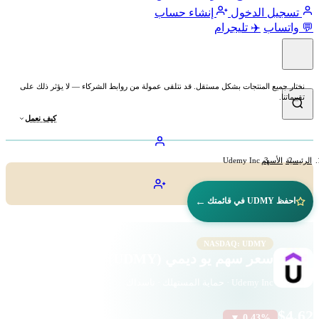
تسجيل الدخول
إنشاء حساب
💬 واتساب
✈️ تليجرام
نختار جميع المنتجات بشكل مستقل. قد نتلقى عمولة من روابط الشركاء — لا يؤثر ذلك على
تقييماتنا.
كيف نعمل
الرئيسية
الأسهم
Udemy Inc
←
احفظ UDMY في قائمتك
NASDAQ: UDMY
سعر سهم يو ديمي (UDMY)
Udemy Inc · حماية المستهلك · ناسداك
$4.62
▼ 0.43%