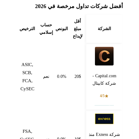
أفضل شركات تداول مرخصة في 2026
أقل
حساب
الشركة
مبلغ
البونص
الترخيص
إسلامي
لإيداع
ASIC,
SCB,
Capital.com -
20$
0.0%
نعم
FCA,
شركة كابيتال
CySEC
4/5
فتح حساب
FSA,
شركة Exness منذ