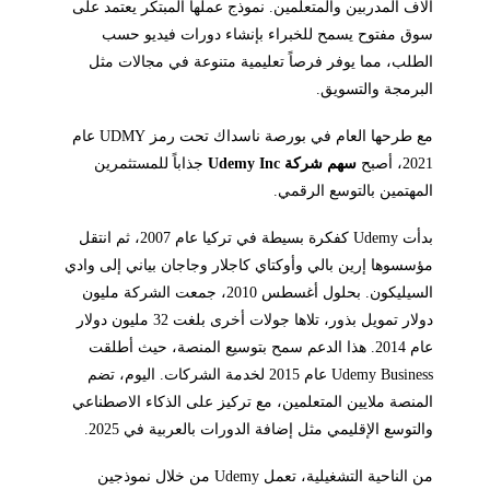
آلاف المدربين والمتعلمين. نموذج عملها المبتكر يعتمد على
سوق مفتوح يسمح للخبراء بإنشاء دورات فيديو حسب
الطلب، مما يوفر فرصاً تعليمية متنوعة في مجالات مثل
البرمجة والتسويق.
مع طرحها العام في بورصة ناسداك تحت رمز UDMY عام
2021، أصبح
سهم شركة Udemy Inc
جذاباً للمستثمرين
المهتمين بالتوسع الرقمي.
بدأت Udemy كفكرة بسيطة في تركيا عام 2007، ثم انتقل
مؤسسوها إرين بالي وأوكتاي كاجلار وجاجان بياني إلى وادي
السيليكون. بحلول أغسطس 2010، جمعت الشركة مليون
دولار تمويل بذور، تلاها جولات أخرى بلغت 32 مليون دولار
عام 2014. هذا الدعم سمح بتوسيع المنصة، حيث أطلقت
Udemy Business عام 2015 لخدمة الشركات. اليوم، تضم
المنصة ملايين المتعلمين، مع تركيز على الذكاء الاصطناعي
والتوسع الإقليمي مثل إضافة الدورات بالعربية في 2025.
من الناحية التشغيلية، تعمل Udemy من خلال نموذجين