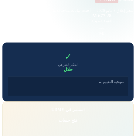
سعر إغلاق
8 مايو 2026
— أحدث بيانات متاحة لدينا
341.99 K
677.28 M
القيمة السوقية
حجم التداول
-0.03
—
EPS
P/E
✓
الحكم الشرعي
حلال
منهجية التقييم ←
استثمر في UDMY
فتح حساب