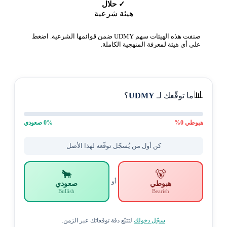
✓ حلال
هيئة شرعية
صنفت هذه الهيئات سهم UDMY ضمن قوائمها الشرعية. اضغط
على أي هيئة لمعرفة المنهجية الكاملة.
📊
ما توقّعك لـ
UDMY
؟
هبوطي
0
%
% صعودي
0
كن أول من يُسجّل توقّعه لهذا الأصل
🐂
🐻
أو
هبوطي
صعودي
Bullish
Bearish
سجّل دخولك
لتتبّع دقة توقعاتك عبر الزمن.