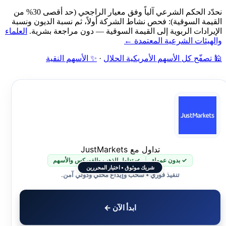
نحدّد الحكم الشرعي آلياً وفق معيار الراجحي (حد أقصى 30% من
القيمة السوقية): فحص نشاط الشركة أولاً، ثم نسبة الديون ونسبة
الإيرادات الربوية إلى القيمة السوقية — دون مراجعة بشرية.
العلماء
والهيئات الشرعية المعتمدة ←
🕌 تصفّح كل الأسهم الأمريكية الحلال
·
✨ الأسهم النقية
تداول مع JustMarkets
✓ بدون عمولة
✓ تداول الذهب والفوركس والأسهم
شريك موثوق • اختيار المحررين
تنفيذ فوري • سحب وإيداع محلي ودولي آمن.
ابدأ الآن ←