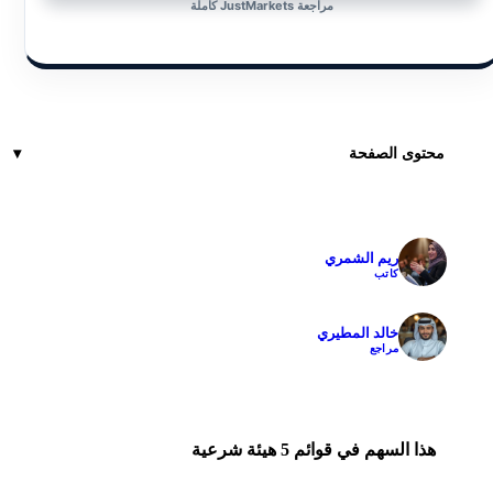
مراجعة JustMarkets كاملة
محتوى الصفحة
ريم الشمري
✓
كاتب
خالد المطيري
✓
مراجع
هذا السهم في قوائم 5 هيئة شرعية