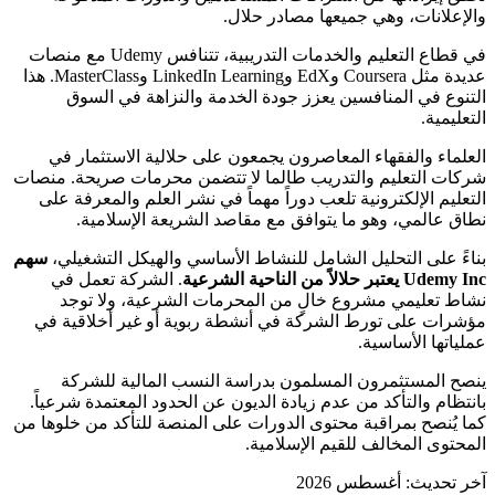
والإعلانات، وهي جميعها مصادر حلال.
في قطاع التعليم والخدمات التدريبية، تتنافس Udemy مع منصات
عديدة مثل Coursera وEdX وLinkedIn Learning وMasterClass. هذا
التنوع في المنافسين يعزز جودة الخدمة والنزاهة في السوق
التعليمية.
العلماء والفقهاء المعاصرون يجمعون على حلالية الاستثمار في
شركات التعليم والتدريب طالما لا تتضمن محرمات صريحة. منصات
التعليم الإلكترونية تلعب دوراً مهماً في نشر العلم والمعرفة على
نطاق عالمي، وهو ما يتوافق مع مقاصد الشريعة الإسلامية.
بناءً على التحليل الشامل للنشاط الأساسي والهيكل التشغيلي،
سهم
Udemy Inc يعتبر حلالاً من الناحية الشرعية
. الشركة تعمل في
نشاط تعليمي مشروع خالٍ من المحرمات الشرعية، ولا توجد
مؤشرات على تورط الشركة في أنشطة ربوية أو غير أخلاقية في
عملياتها الأساسية.
ينصح المستثمرون المسلمون بدراسة النسب المالية للشركة
بانتظام والتأكد من عدم زيادة الديون عن الحدود المعتمدة شرعياً.
كما يُنصح بمراقبة محتوى الدورات على المنصة للتأكد من خلوها من
المحتوى المخالف للقيم الإسلامية.
آخر تحديث: أغسطس 2026