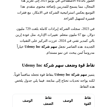
الصور بالذكاء الاصطناعي في يونيو 2025 إلى تعزيز هذا
المجال، مما يسمح للمدربين بإضافة محتوى متقدم. هذا
التوسع يعكس استراتيجية الشركة في الابتكار، مع فقرات
قصيرة لتسهيل القراءة.
في 2023، سجلت الشركة إيرادات كاملة بلغت 729 مليون
دولار، مع 67 مليون متعلم. تغييرات الإدارة، مثل عودة إرين
بالي كمدير تقني في 2024، عززت التركيز على التقنيات
الجديدة. هذه العناصر تجعل
سهم شركة Udemy Inc
خياراً
مدروساً لمن يبحث عن نمو مستدام.
نقاط قوة وضعف سهم شركة Udemy Inc
يتميز
سهم شركة Udemy Inc
بنقاط قوة تجعله منافساً قوياً،
لكنه يواجه تحديات تحتاج إلى متابعة. فيما يلي جدول يلخص
هذه النقاط:
نقاط
نقاط
الوصف
الوصف
القوة
الضعف