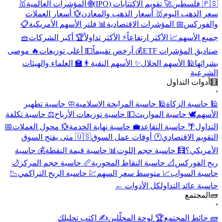
🇵🇸 فلسطين
🚀 تقويم الاكتتابات (IPO)
🌐 المؤشرات العالمية
🥇
سعر الذهب اليوم
🥇 أسعار الذهب والمعادن
💱 أسعار العملات
والفوركس
📅 المؤشرات الاقتصادية
📊 فلتر الأسهم الأمريكية
📋
جميع الأسهم
📈 الأكثر ارتفاعاً
⚡ الأكثر تداولاً
🏆 أكبر الشركات
🧺
صناديق المؤشرات ETF
💰 أرخص تقييماً
💵 أعلى توزيعات
🔥 موصى
بشرائها
🕌 الأسهم الحلال
✨ الأسهم النقية
👨‍🏫 العلماء والهيئات
الشرعية
🧮
أدوات التداول
›
🕌 حاسبة الزكاة
🕌 حاسبة المرابحة الإسلامية
🧼 حاسبة تطهير
الأسهم
🕊️ حاسبة المواريث
💵 حاسبة توزيعات الأرباح
⚖️ حاسبة تكلفة
التداول
🌴 حاسبة التقاعد
💼 حاسبة نهاية الخدمة
💱 محول العملات
📅
التقويم الاقتصادي
🕐 أوقات عمل السوق
🇺🇸 متى يفتح السوق
الأمريكي؟
🧮 حاسبة حجم اللوت
📊 حاسبة قيمة النقطة
💰 حاسبة
ربح الفوركس
📐 حاسبة النقاط المحورية
📏 حاسبة حجم المركز
🌙
حاسبة السواب
📈 متوسط سعر السهم
💹 حاسبة الربح التراكمي
📉
حاسبة عائد التداول
كل الأدوات ←
🧱
المجتمع
›
🧱 حائط المجتمع
🏆 لوحة المحلّلين
✍️ اكتب تحليلك