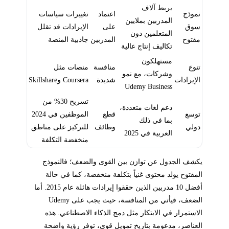
يربط آلاف
نموذج
اعتماد
تغييرات سياسات
المدربين بملايين
سوق
على
الإيرادات قد تقلل
المتعلمين دون
مفتوح
المدربين
جاذبية المنصة
تكاليف إنتاج عالية
مستهلكون
تنوع
منافسة
منصات مثل
وشركات، مع نمو
الإيرادات
شديدة
Coursera وSkillshare
Udemy Business
تسريح 30% من
دعم لغات متعددة،
توسع
قطع
الموظفين في 2024
بما في ذلك
دولي
وظائف
للتركيز على مناطق
العربية في 2025
منخفضة التكلفة
يكشف الجدول عن توازن بين القوى والضعف؛ فالنموذج
المفتوح يولد محتوى غنياً بتكلفة منخفضة، كما في حالة
أفضل 10 مدربين الذين حققوا إيرادات هائلة عام 2015. أما
الضعف، فيأتي من المنافسة، حيث يجب على Udemy
الاستمرار في الابتكار مثل دمج الذكاء الاصطناعي. هذه
العناصر، مدعومة بتاريخ تمويل قوي، توفر رؤية واضحة