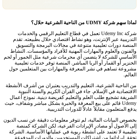
تداول بمسؤولية. رأس مالك معرّض للخطر.
لماذا سهم شركة UDMY من الناحية الشرعية حلال؟
شركة Udemy Inc تعمل في قطاع التعليم الرقمي والخدمات
التدريبية عبر الإنترنت، وهو نشاط اقتصادي حلال بطبيعته. تقدم
المنصة دورات تعليمية متنوعة في مجالات البرمجة والتسويق
والفنون والعلوم والمهارات المهنية للأفراد والمؤسسات. النشاط
الأساسي للشركة لا يتضمن أي محرمات شرعية مثل الخمور أو لحم
الخنزير أو القمار أو الربا المباشر. المنصة توفر خدمات تعليمية
مشروعة تساهم في نشر المعرفة والمهارات بين المتعلمين حول
العالم.
من الناحية الشرعية، التعليم والتدريب يعتبران من أشرف الأنشطة
الاقتصادية في الإسلام. جاء في القرآن الكريم والسنة النبوية
الشريفة تشجيع طلب العلم والتعليم كفريضة دينية. نموذج أعمال
Udemy قائم على بيع المعرفة والخبرة بشكل مباشر وشفاف، حيث
يدفع المتعلمون مقابلاً عادلاً للدورات التدريبية.
بخصوص البيانات المالية، لم تتوفر معلومات دقيقة عن نسب الديون
إلى الأصول أو مصادر الإيرادات الفرعية، لكن الشركة كمنصة
تعليمية لا تعتمد على أنشطة ربوية في عملياتها الأساسية. الشركة
تحقق إيراداتها من اشتراكات المستخدمين والدورات المدفوعة