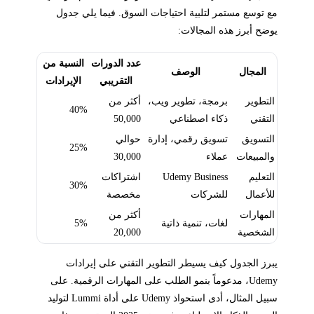
مع توسع مستمر لتلبية احتياجات السوق. فيما يلي جدول
يوضح أبرز هذه المجالات:
عدد الدورات
النسبة من
المجال
الوصف
التقريبي
الإيرادات
التطوير
برمجة، تطوير ويب،
أكثر من
40%
التقني
ذكاء اصطناعي
50,000
التسويق
تسويق رقمي، إدارة
حوالي
25%
والمبيعات
عملاء
30,000
التعليم
Udemy Business
اشتراكات
30%
للأعمال
للشركات
مخصصة
المهارات
أكثر من
لغات، تنمية ذاتية
5%
الشخصية
20,000
يبرز الجدول كيف يسيطر التطوير التقني على إيرادات
Udemy، مدعوماً بنمو الطلب على المهارات الرقمية. على
سبيل المثال، أدى استحواذ Udemy على أداة Lummi لتوليد