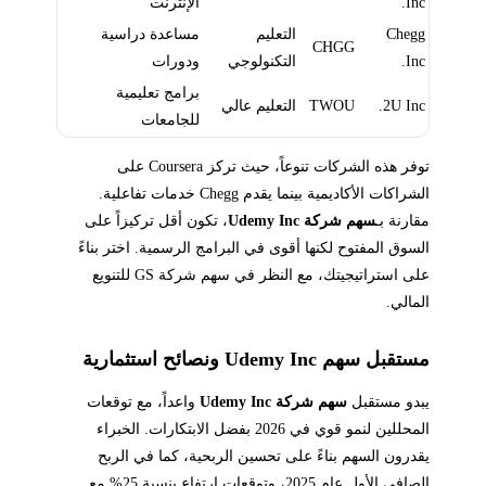
Inc.
الإنترنت
Chegg
التعليم
مساعدة دراسية
CHGG
Inc.
التكنولوجي
ودورات
برامج تعليمية
2U Inc.
TWOU
التعليم عالي
للجامعات
توفر هذه الشركات تنوعاً، حيث تركز Coursera على
الشراكات الأكاديمية بينما يقدم Chegg خدمات تفاعلية.
مقارنة بـ
سهم شركة Udemy Inc
، تكون أقل تركيزاً على
السوق المفتوح لكنها أقوى في البرامج الرسمية. اختر بناءً
على استراتيجيتك، مع النظر في سهم شركة GS للتنويع
المالي.
مستقبل سهم Udemy Inc ونصائح استثمارية
يبدو مستقبل
سهم شركة Udemy Inc
واعداً، مع توقعات
المحللين لنمو قوي في 2026 بفضل الابتكارات. الخبراء
يقدرون السهم بناءً على تحسين الربحية، كما في الربح
الصافي الأول عام 2025، وتوقعات ارتفاع بنسبة 25% مع