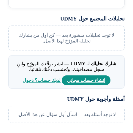
تحليلات المجتمع حول UDMY
لا توجد تحليلات منشورة بعد — كن أول من يشارك
تحليله المؤرّخ لهذا الأصل.
شارك تحليلك لـ UDMY
— انشر توقّعك المؤرّخ وابنِ
سجل مصداقيتك، وتُحتسب دقّتك تلقائياً.
إنشاء حساب مجاني
لديك حساب؟ دخول
أسئلة وأجوبة حول UDMY
لا توجد أسئلة بعد — اسأل أول سؤال عن هذا الأصل.