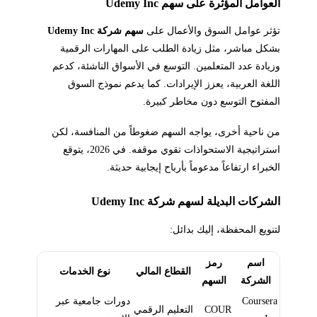
العوامل المؤثرة على سهم Udemy Inc
تؤثر عوامل السوق والأعمال على
سهم شركة Udemy Inc
بشكل مباشر، مثل زيادة الطلب على المهارات الرقمية
وزيادة عدد المتعلمين. التوسع في الأسواق الناشئة، كدعم
اللغة العربية، يعزز الإيرادات. كما يدعم نموذج السوق
المفتوح التوسع دون مخاطر كبيرة.
من ناحية أخرى، يواجه السهم ضغوطاً من المنافسة، لكن
استراتيجية الاستحواذات تقوي موقفه. في 2026، يتوقع
الخبراء ارتفاعاً مدعوماً بأرباح إيجابية حديثة.
الشركات البديلة لسهم شركة Udemy Inc
لتنويع المحفظة، إليك بدائل:
اسم
رمز
القطاع المالي
نوع الخدمات
الشركة
السهم
Coursera
دورات جامعية عبر
COUR
التعليم الرقمي