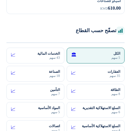
أسيكو للصناعات
610.00
KWD
تصفّح حسب القطاع
الكل
الخدمات المالية
📈
🏛️
5 سهم
43 سهم
العقارات
الصناعة
📈
📈
35 سهم
18 سهم
الطاقة
التأمين
📈
📈
8 سهم
7 سهم
السلع الاستهلاكية التقديرية
المواد الأساسية
📈
📈
6 سهم
5 سهم
السلع الاستهلاكية الأساسية
اتصالات
📈
📈
4 سهم
1 سهم