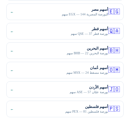
أسهم مصر
🇪🇬
←
البورصة المصرية EGX — 144 سهم
أسهم قطر
🇶🇦
←
بورصة قطر QSE — 37 سهم
أسهم البحرين
🇧🇭
←
بورصة البحرين BHB — 22 سهم
أسهم عُمان
🇴🇲
←
بورصة مسقط MSX — 24 سهم
أسهم الأردن
🇯🇴
←
بورصة عمّان ASE — 57 سهم
أسهم فلسطين
🇵🇸
←
بورصة فلسطين PEX — 81 سهم