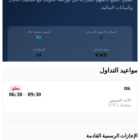
والبيانات المالية.
إجمالي الأسهم المدرجة
أسهم مصنّفة حلال
92
5
عملة التداول
القطاعات
14
KWD
مواعيد التداول
BK
مغلق
06:30
—
09:30
الأحد–الخميس
بتوقيتك (UTC)
الإجازات الرسمية القادمة