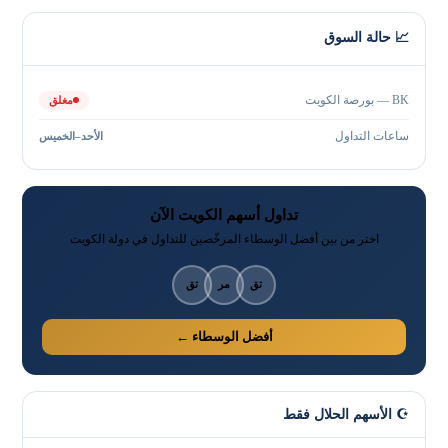
📈 حالة السوق
BK — بورصة الكويت
مغلق
ساعات التداول
الأحد–الخميس
تداول أسهم الكويت الآن
اختر من بين أفضل الوسطاء المرخّصين للتداول في دولة الكويت
تق
مر
تق
أفضل الوسطاء ←
☪️ الأسهم الحلال فقط