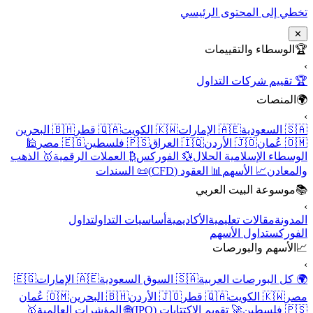
تخطي إلى المحتوى الرئيسي
✕
🏆
الوسطاء والتقييمات
›
🏆 تقييم شركات التداول
🌍
المنصات
›
🇸🇦 السعودية
🇦🇪 الإمارات
🇰🇼 الكويت
🇶🇦 قطر
🇧🇭 البحرين
🇴🇲 عُمان
🇯🇴 الأردن
🇮🇶 العراق
🇵🇸 فلسطين
🇪🇬 مصر
🕌
الوسطاء الإسلامية الحلال
💱 الفوركس
₿ العملات الرقمية
🥇 الذهب
والمعادن
📈 الأسهم
📊 العقود (CFD)
📜 السندات
📚
موسوعة البيت العربي
›
المدونة
مقالات تعليمية
الأكاديمية
أساسيات التداول
تداول
الفوركس
تداول الأسهم
📈
الأسهم والبورصات
›
🌍 كل البورصات العربية
🇸🇦 السوق السعودية
🇦🇪 الإمارات
🇪🇬
مصر
🇰🇼 الكويت
🇶🇦 قطر
🇯🇴 الأردن
🇧🇭 البحرين
🇴🇲 عُمان
🇵🇸 فلسطين
🚀 تقويم الاكتتابات (IPO)
🌐 المؤشرات العالمية
🥇