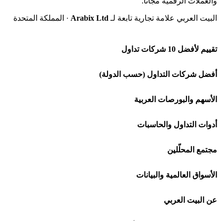
والعملات الرقمية مجاناً.
البيت العربي علامة تجارية تابعة لـ
Arabix Ltd
· المملكة المتحدة
تقييم لأفضل 10 شركات تداول
شركة Capital.com
أفضل شركات التداول (حسب الدولة)
افاتريد AvaTrade
شركات تداول في السعودية
الأسهم والبورصات العربية
اكسنس Exness
شركات تداول في الإمارات
🌍 كل البورصات العربية
أدوات التداول والحاسبات
منصة بينانس
شركات تداول في الكويت
🇸🇦 السوق السعودية
🕌 حاسبة الزكاة
مجتمع المحلّلين
Bybit باي بت
شركات تداول في قطر
🇦🇪 أسواق الإمارات
💱 محول العملات
🧱 حائط المجتمع
الأسواق العالمية والبيانات
شركة Xm
شركات تداول في البحرين
🇪🇬 البورصة المصرية
🧮 حاسبة حجم اللوت
🏆 لوحة المحلّلين
🌐 المؤشرات العالمية
عن البيت العربي
شركة Okx
شركات تداول في عُمان
🇰🇼 بورصة الكويت
📊 حاسبة قيمة النقطة
✍️ اكتب تحليلك