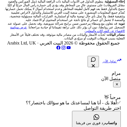
🥇 سعر الذهب اليوم
من نحن
إخلاء المسؤولية
: ينطوي التداول في الأدوات المالية ذات الرافعة المالية (مثل الفوركس والعقود
مقابل الفروقات) على مستوى عالٍ من المخاطر وقد يؤدي إلى خسارة رأس المال جزئيًا أو كليًا.
ننصح بالتداول فقط بعد فهم كامل لطبيعة المخاطر وعدم استخدام أموال لا يمكنك تحمل خسارتها.
اكس تي بي XTB
شركات تداول في الأردن
🇶🇦 بورصة قطر
💰 حاسبة ربح الفوركس
تُقدَّم جميع المعلومات المنشورة على منصة البيت العربي للاستثمار والتداول لأغراض تعليمية
🥇 أسعار الذهب والمعادن
تواصل معنا
وتثقيفية فقط، ولا تمثل بأي حال توصية مالية أو استثمارية. القرارات المالية مسؤولية شخصية،
والمنصة لا تتحمل أي خسائر أو نتائج ناتجة عن استخدام المحتوى أو الاعتماد عليه.
انتراكتيف بروكرز IBKR
تنويه
: قد نتعاون مع وسطاء مرخصين ضمن برامج شراكة تسويقية، وقد نحصل على عمولة عند
شركات تداول في العراق
🇯🇴 بورصة عمّان
📌 حاسبة النقاط المحورية
التسجيل عبر روابطنا، دون أن يؤثر ذلك على نزاهة تقييماتنا أو حيادية مراجعاتنا.
عرض سياسة
💱 أسعار العملات والفوركس
فريق المؤلفين
الإفصاح عن الشراكات والمعلنين
.
مصادر البيانات
: تُحدَّث الأسعار والبيانات من مصادر مالية موثوقة، وقد تختلف قليلاً عن الأسعار
شركات تداول في فلسطين
الفعلية بسبب فروقات التوقيت أو مزوّدي البيانات.
🇧🇭 بورصة البحرين
📏 حاسبة حجم المركز
💵 سعر الريال السعودي في مصر
مقالات تعليمية
جميع الحقوق محفوظة © 2026 البيت العربي ·
Arabix Ltd, UK
شركات تداول في مصر
🇴🇲 بورصة مسقط
🔄 حاسبة تكلفة السواب
📅 المؤشرات الاقتصادية
سياسة تقييم الشركات
تداول الآن
🇵🇸 بورصة فلسطين
📈 حاسبة عائد التداول
شركات التداول النصابة
مرام
متصل الآن
فحص الأسهم الأمريكية الشرعي
📊 حاسبة الربح التراكمي
الإبلاغ عن شركة نصابة
✕
📋 جميع الأسهم
🧮 حاسبة متوسط سعر السهم
شروط الاستخدام
مرحباً 👋
✅أهلا بك - أنا هنا لمساعدتك ما هو سؤالك باختصار؟؟
🕌 الأسهم الحلال
اختر طريقة التواصل
📅 التقويم الاقتصادي
سياسة الخصوصية
👨‍🏫 العلماء والهيئات الشرعية
🕐 أوقات عمل السوق
واتساب
رد فوري من فريقنا