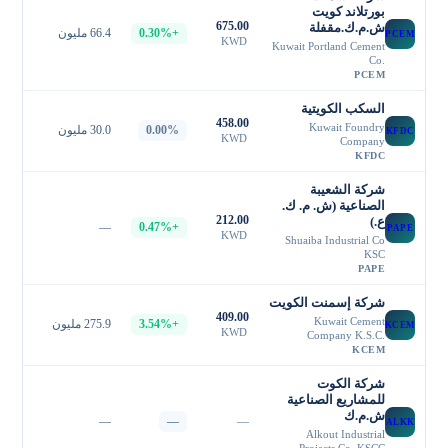
بورتلاند كويت
675.00
ش.م.ك.مقفلة
+0.30%
66.4 مليون
PCEM
KWD
Kuwait Portland Cement
Co.
PCEM
السكب الكويتية
458.00
Kuwait Foundry
0.00%
30.0 مليون
KFDC
KWD
Company
KFDC
شركة الشعيبة
الصناعية (ش. م. ك.
212.00
ع.)
—
+0.47%
PAPE
KWD
Shuaiba Industrial Co
KSC
PAPE
شركة إسمنت الكويت
409.00
Kuwait Cement
+3.54%
275.9 مليون
KCEM
KWD
Company K.S.C.
KCEM
شركة الكوت
للمشاريع الصناعية
ش.م.ك
—
—
—
ALKK
Alkout Industrial
Projects Co. KSCC