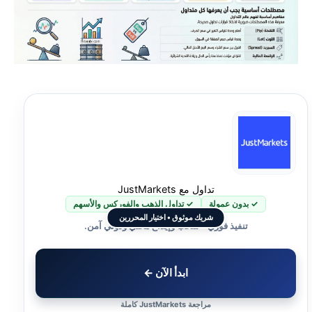
أفضل منصات التداول للمحترفين
ما الفرق بين منصة التداول والوسيط والبورصة؟
كيف تتحقق من موثوقية منصة التداول قبل الإيداع؟
متى لا تختار المنصة الأشهر؟
هل منصات التداول حلال؟
جدول مقارنة سريع بين أنواع منصات التداول
تداول مع JustMarkets
✓ بدون عمولة
✓ تداول الذهب والفوركس والأسهم
شريك موثوق • اختيار المحررين
إخلاء المسؤولية وتنويه المخاطر
تنفيذ فوري • سحب وإيداع محلي ودولي آمن.
هل تود التعرف على أهم منصات التداول؟
ابدأ الآن ←
مراجعة JustMarkets كاملة