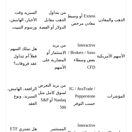
من يتداول
السبريد وقت
Exness أو وسيط
الذهب والمعادن
الذهب مقابل
الأخبار، الهامش،
معادن مرخص
الدولار أو الفضة
ورسوم التبييت
Interactive
من يريد
هل تملك السهم
Brokers / Saxo /
الاستثمار أو
الأسهم الأمريكية
فعلاً أم تتداول
بعض وسطاء
المضاربة على
عقد فروقات؟
CFD
الأسهم
من يريد التعرض
IG / AvaTrade /
الرافعة، الهامش،
لسوق كامل مثل
المؤشرات
Pepperstone
السبريد، ونوع
Nasdaq أو S&P
حسب التوفر
العقد
500
Interactive
المستثمر
هل تشتري ETF