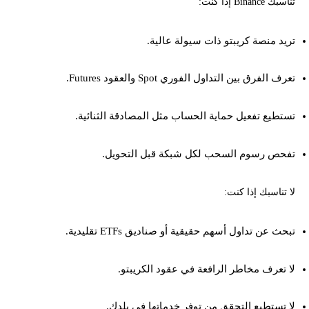
تناسبك Binance إذا كنت:
تريد منصة كريبتو ذات سيولة عالية.
تعرف الفرق بين التداول الفوري Spot والعقود Futures.
تستطيع تفعيل حماية الحساب مثل المصادقة الثنائية.
تفحص رسوم السحب لكل شبكة قبل التحويل.
لا تناسبك إذا كنت:
تبحث عن تداول أسهم حقيقية أو صناديق ETFs تقليدية.
لا تعرف مخاطر الرافعة في عقود الكريبتو.
لا تستطيع التحقق من توفر خدماتها في بلدك.