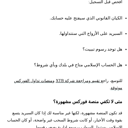
افحص قبل التسجيل:
الكيان القانوني الذي سيفتح عليه حسابك.
السبريد على الأزواج التي ستتداولها.
هل توجد رسوم تبييت؟
هل الحساب الإسلامي متاح في بلدك وبأي شروط؟
للتوسع، راجع
تقييم ومراجعة شركة XTB
و
منصات تداول الفوركس
موثوقة
.
متى لا تكفي منصة فوركس مشهورة؟
قد تكون المنصة مشهورة، لكنها غير مناسبة لك إذا كان السبريد يتسع
بقوة وقت الأخبار، أو كانت شروط السحب غير واضحة، أو كان الحساب
الإسلامي يستبدل السواب برسوم إدارية يصعب فهمها.