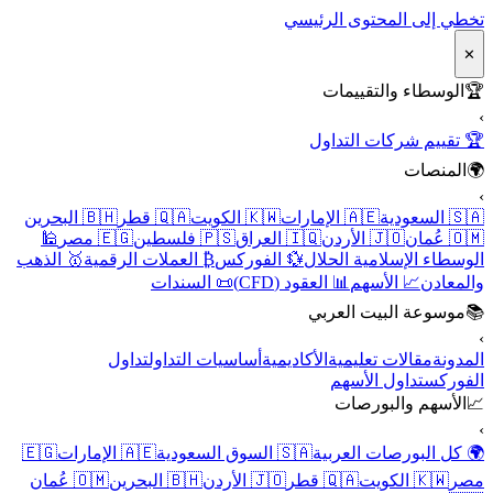
تخطي إلى المحتوى الرئيسي
✕
🏆
الوسطاء والتقييمات
›
🏆 تقييم شركات التداول
🌍
المنصات
›
🇸🇦 السعودية
🇦🇪 الإمارات
🇰🇼 الكويت
🇶🇦 قطر
🇧🇭 البحرين
🇴🇲 عُمان
🇯🇴 الأردن
🇮🇶 العراق
🇵🇸 فلسطين
🇪🇬 مصر
🕌
الوسطاء الإسلامية الحلال
💱 الفوركس
₿ العملات الرقمية
🥇 الذهب
والمعادن
📈 الأسهم
📊 العقود (CFD)
📜 السندات
📚
موسوعة البيت العربي
›
المدونة
مقالات تعليمية
الأكاديمية
أساسيات التداول
تداول
الفوركس
تداول الأسهم
📈
الأسهم والبورصات
›
🌍 كل البورصات العربية
🇸🇦 السوق السعودية
🇦🇪 الإمارات
🇪🇬
مصر
🇰🇼 الكويت
🇶🇦 قطر
🇯🇴 الأردن
🇧🇭 البحرين
🇴🇲 عُمان