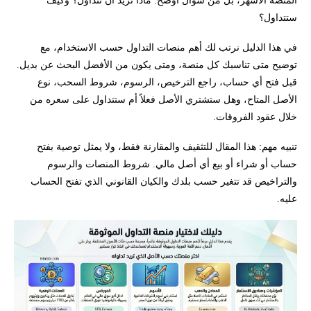
المنصة الأشهر، بل من سؤال أوضح: ماذا تريد أن تتداول؟ وكيف
ستتداول؟
أفضل منصات تداول العملات الرقمية
في هذا الدليل نرتب لك أهم منصات التداول حسب الاستخدام، مع
أفضل منصة لتداول الفوركس
توضيح متى تناسبك كل منصة، ومتى يكون من الأفضل البحث عن بديل.
قبل فتح أي حساب، راجع الترخيص، الرسوم، شروط السحب، نوع
أفضل منصات تداول الذهب والمعادن
الأصل المتاح، وهل ستشتري الأصل فعلاً أم ستتداول على سعره من
خلال عقود الفروقات.
أفضل منصات تداول الأسهم
تنبيه مهم: هذا المقال للتثقيف والمقارنة فقط، ولا يمثل توصية بفتح
حساب أو شراء أو بيع أي أصل مالي. شروط المنصات والرسوم
أفضل منصات تداول المؤشرات
والتراخيص قد تتغير حسب بلدك والكيان القانوني الذي تفتح الحساب
عليه.
أفضل منصات تداول صناديق الاستثمار ETFs
أفضل منصات تداول السندات
أفضل منصات التداول للمبتدئين