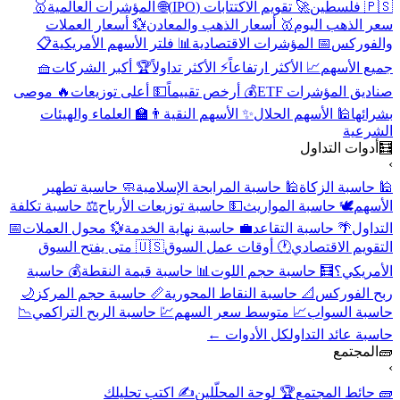
🇵🇸 فلسطين
🚀 تقويم الاكتتابات (IPO)
🌐 المؤشرات العالمية
🥇
سعر الذهب اليوم
🥇 أسعار الذهب والمعادن
💱 أسعار العملات
والفوركس
📅 المؤشرات الاقتصادية
📊 فلتر الأسهم الأمريكية
📋
جميع الأسهم
📈 الأكثر ارتفاعاً
⚡ الأكثر تداولاً
🏆 أكبر الشركات
🧺
صناديق المؤشرات ETF
💰 أرخص تقييماً
💵 أعلى توزيعات
🔥 موصى
بشرائها
🕌 الأسهم الحلال
✨ الأسهم النقية
👨‍🏫 العلماء والهيئات
الشرعية
🧮
أدوات التداول
›
🕌 حاسبة الزكاة
🕌 حاسبة المرابحة الإسلامية
🧼 حاسبة تطهير
الأسهم
🕊️ حاسبة المواريث
💵 حاسبة توزيعات الأرباح
⚖️ حاسبة تكلفة
التداول
🌴 حاسبة التقاعد
💼 حاسبة نهاية الخدمة
💱 محول العملات
📅
التقويم الاقتصادي
🕐 أوقات عمل السوق
🇺🇸 متى يفتح السوق
الأمريكي؟
🧮 حاسبة حجم اللوت
📊 حاسبة قيمة النقطة
💰 حاسبة
ربح الفوركس
📐 حاسبة النقاط المحورية
📏 حاسبة حجم المركز
🌙
حاسبة السواب
📈 متوسط سعر السهم
💹 حاسبة الربح التراكمي
📉
حاسبة عائد التداول
كل الأدوات ←
🧱
المجتمع
›
🧱 حائط المجتمع
🏆 لوحة المحلّلين
✍️ اكتب تحليلك