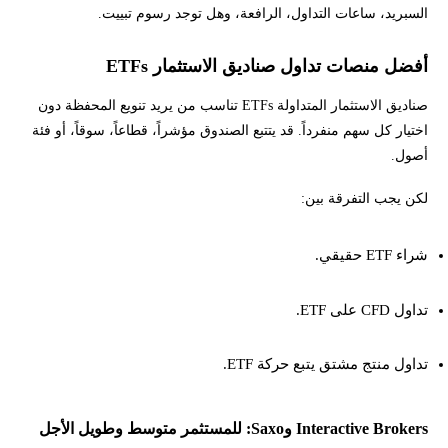
السبريد، ساعات التداول، الرافعة، وهل توجد رسوم تبييت.
أفضل منصات تداول صناديق الاستثمار ETFs
صناديق الاستثمار المتداولة ETFs تناسب من يريد تنويع المحفظة دون
اختيار كل سهم منفرداً. قد يتتبع الصندوق مؤشراً، قطاعاً، سوقاً، أو فئة
أصول.
لكن يجب التفرقة بين:
شراء ETF حقيقي.
تداول CFD على ETF.
تداول منتج مشتق يتبع حركة ETF.
Interactive Brokers وSaxo: للمستثمر متوسط وطويل الأجل