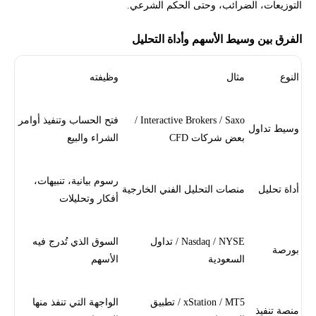
التوزيعات، الضرائب، وحتى الحكم الشرعي.
الفرق بين وسيط الأسهم وأداة التحليل
النوع
مثال
وظيفته
Interactive Brokers / Saxo /
فتح الحساب وتنفيذ أوامر
وسيط تداول
بعض شركات CFD
الشراء والبيع
رسوم بيانية، تنبيهات،
أداة تحليل
منصات التحليل الفني الخارجية
أفكار وتحليلات
Nasdaq / NYSE / تداول
السوق الذي تُدرج فيه
بورصة
السعودية
الأسهم
xStation / MT5 / تطبيق
الواجهة التي تنفذ منها
منصة تنفيذ