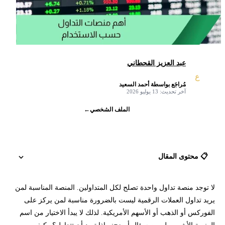
عبد العزيز القحطاني
ع
مُراجَع بواسطة أحمد السعيد
✓
آخر تحديث: 13 يوليو 2026
الملف الشخصي
←
📋 محتوى المقال
لا توجد منصة تداول واحدة تصلح لكل المتداولين. المنصة المناسبة لمن
أفضل منصات التداول حسب الاستخدام باختصار
يريد تداول العملات الرقمية ليست بالضرورة مناسبة لمن يركز على
الفوركس أو الذهب أو الأسهم الأمريكية. لذلك لا يبدأ الاختيار من اسم
كيف تختار منصة التداول المناسبة لاستخدامك؟