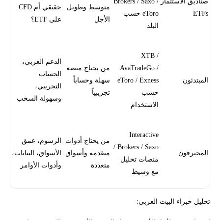
صناديق الاستثمار
Brokers / Saxo /
متوسط وطويل
حقيقي أم CFD
ETFs
eToro حسب
الأجل
على ETF؟
البلد
XTB /
الدعم العربي،
AvaTradeGo /
من يحتاج منصة
الحساب
المبتدئون
eToro / Exness
سهلة وحساباً
التجريبي،
حسب
تجريبياً
وسهولة السحب
الاستخدام
Interactive
من يحتاج أدوات
الرسوم، عمق
Brokers / Saxo /
المحترفون
متقدمة وأسواق
الأسواق، البيانات،
منصات تحليل
متعددة
وأدوات الأوامر
مع وسيط
تحليل خبراء البيت العربي: