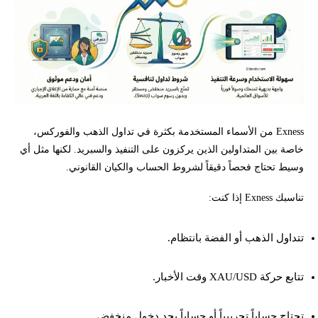
Exness من الأسماء المستخدمة بكثرة في تداول الذهب والفوركس،
خاصة بين المتداولين الذين يركزون على التنفيذ والسبريد. لكنها مثل أي
وسيط تحتاج فحصاً دقيقاً لشروط الحساب والكيان القانوني.
تناسبك Exness إذا كنت:
تتداول الذهب أو الفضة بانتظام.
تتابع حركة XAU/USD وقت الأخبار.
تحتاج حساباً تجريبياً أو حساباً بحد دخول منخفض.