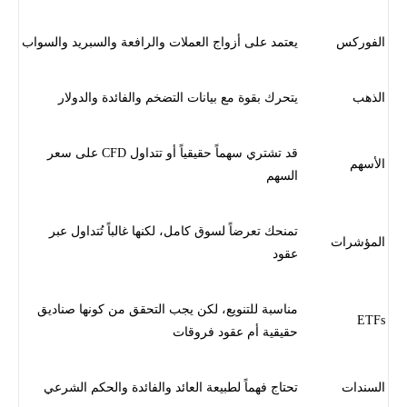
الفوركس
يعتمد على أزواج العملات والرافعة والسبريد والسواب
الذهب
يتحرك بقوة مع بيانات التضخم والفائدة والدولار
قد تشتري سهماً حقيقياً أو تتداول CFD على سعر
الأسهم
السهم
تمنحك تعرضاً لسوق كامل، لكنها غالباً تُتداول عبر
المؤشرات
عقود
مناسبة للتنويع، لكن يجب التحقق من كونها صناديق
ETFs
حقيقية أم عقود فروقات
السندات
تحتاج فهماً لطبيعة العائد والفائدة والحكم الشرعي