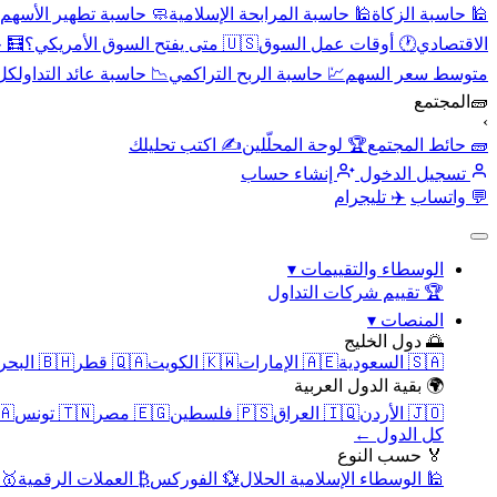
🕌 حاسبة الزكاة
🕌 حاسبة المرابحة الإسلامية
🧼 حاسبة تطهير الأسهم
الاقتصادي
🕐 أوقات عمل السوق
🇺🇸 متى يفتح السوق الأمريكي؟
🧮 
متوسط سعر السهم
💹 حاسبة الربح التراكمي
📉 حاسبة عائد التداول
كل 
🧱
المجتمع
›
🧱 حائط المجتمع
🏆 لوحة المحلّلين
✍️ اكتب تحليلك
تسجيل الدخول
إنشاء حساب
💬 واتساب
✈️ تليجرام
الوسطاء والتقييمات
▾
🏆 تقييم شركات التداول
المنصات
▾
🌅 دول الخليج
🇸🇦 السعودية
🇦🇪 الإمارات
🇰🇼 الكويت
🇶🇦 قطر
🇧🇭 البحرين
🌍 بقية الدول العربية
🇯🇴 الأردن
🇮🇶 العراق
🇵🇸 فلسطين
🇪🇬 مصر
🇹🇳 تونس
🇲🇦 
كل الدول ←
🏅 حسب النوع
🕌 الوسطاء الإسلامية الحلال
💱 الفوركس
₿ العملات الرقمية
🥇 