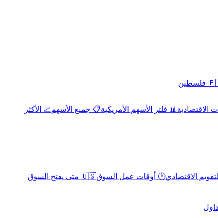
 فلسطين
 الاقتصادية
📊 فلتر الأسهم الأمريكية
📋 جميع الأسهم
📈 الأكثر
لتقويم الاقتصادي
🕐 أوقات عمل السوق
🇺🇸 متى يفتح السوق
داول