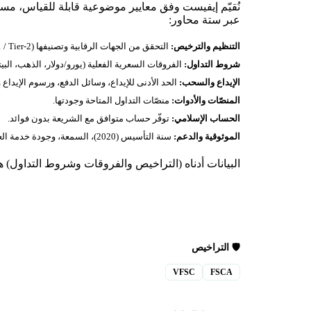
نُقيّم إيفيست وفق معايير موضوعية قابلة للقياس، مستق
عبر ستة محاور:
التنظيم والترخيص:
التحقق من الجهات الرقابية وتصنيفها (Tier‑1 / Tier‑2 / محلي) — 2 ترخيص موثّق أدناه.
شروط التداول:
الفروقات السعرية الفعلية (يورو/دولار، الذهب، البيت
الإيداع والسحب:
الحد الأدنى للإيداع، وسائل الدفع، ورسوم الإيداع
المنصّات والأدوات:
منصّات التداول المتاحة وجودتها.
الحساب الإسلامي:
توفّر حساب متوافق مع الشريعة بدون فوائد.
الموثوقية والدعم:
سنة التأسيس (2020)، السمعة، وجودة خدمة العملاء.
البيانات أدناه (التراخيص والفروقات وشروط التداول) هي
🛡️ التراخيص
VFSC
FSCA