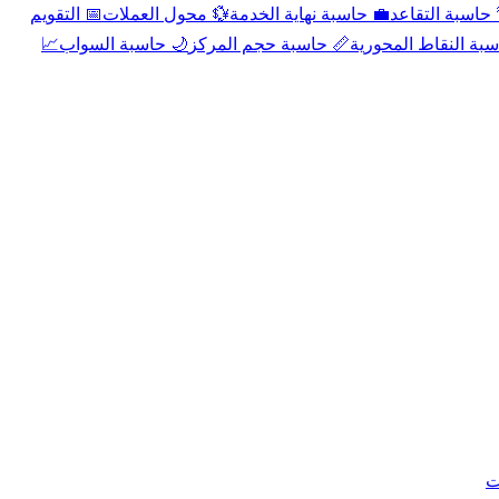
📅 التقويم
💱 محول العملات
💼 حاسبة نهاية الخدمة
🌴 حاسبة التقا
📈
🌙 حاسبة السواب
📏 حاسبة حجم المركز
📐 حاسبة النقاط الم
