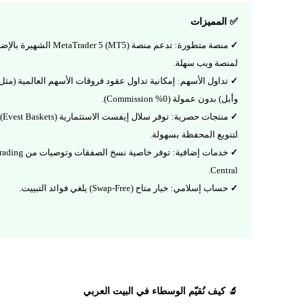
✅ المميزات
منصة متطورة: تدعم منصة MetaTrader 5 (MT5) الشهيرة
لمنصة ويب سهلة.
تداول الأسهم: إمكانية تداول عقود فروقات الأسهم العالمية (مثل
وأبل) بدون عمولة (0% Commission).
منتجات حصرية: توفر سلال إيفست الاستثمارية (Evest Baskets)
لتنويع المحفظة بسهولة.
خدمات إضافية: توفر خاصية نسخ الصفقات وتوصيات
Central.
حساب إسلامي: خيار متاح (Swap-Free) يلغي فوائد التبييت.
🔬 كيف نُقيّم الوسطاء في البيت العربي