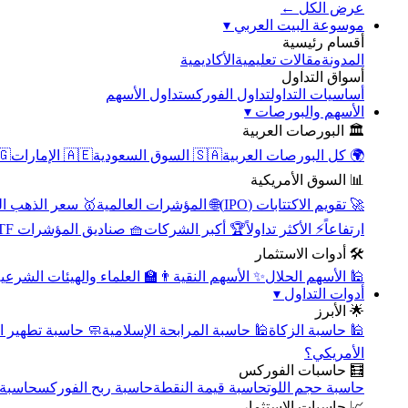
عرض الكل ←
▾
موسوعة البيت العربي
أقسام رئيسية
الأكاديمية
مقالات تعليمية
المدونة
أسواق التداول
تداول الأسهم
تداول الفوركس
أساسيات التداول
▾
الأسهم والبورصات
🏛️ البورصات العربية
مصر
🇦🇪 الإمارات
🇸🇦 السوق السعودية
🌍 كل البورصات العربية
📊 السوق الأمريكية
سعر الذهب اليوم
🌐 المؤشرات العالمية
🚀 تقويم الاكتتابات (IPO)
🧺 صناديق المؤشرات ETF
🏆 أكبر الشركات
⚡ الأكثر تداولاً
ارتفاعاً
🛠️ أدوات الاستثمار
‍🏫 العلماء والهيئات الشرعية
✨ الأسهم النقية
🕌 الأسهم الحلال
▾
أدوات التداول
🌟 الأبرز
سبة تطهير الأسهم
🕌 حاسبة المرابحة الإسلامية
🕌 حاسبة الزكاة
الأمريكي؟
🧮 حاسبات الفوركس
محورية
حاسبة ربح الفوركس
حاسبة قيمة النقطة
حاسبة حجم اللوت
📈 حاسبات الاستثمار