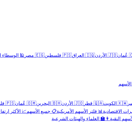
سلامية الحلال
🇪🇬 مصر
🇵🇸 فلسطين
🇮🇶 العراق
🇯🇴 الأردن
🇴
تداول 
🇵🇸 فلسطين
🇴🇲 عُمان
🇧🇭 البحرين
🇯🇴 الأردن
🇶🇦 قطر
🇰🇼 الكويت
 الأكثر ارتفاعاً
📋 جميع الأسهم
📊 فلتر الأسهم الأمريكية
📅 المؤشرات ا
👨‍🏫 العلماء والهيئات الشرعية
✨ الأسهم ال