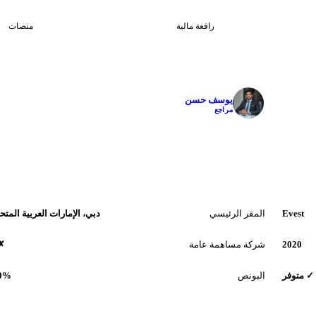
3
1:400
رافعة مالية
منصات
✓
يوسف حسن
مراجع
Evest
المقر الرئيسي
دبي، الإمارات العربية المتح
2020
شركة مساهمة عامة
✗ 
✓ متوفر
البونص
.0%