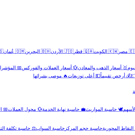
سطين
🇴🇲 عُمان
🇧🇭 البحرين
🇯🇴 الأردن
🇶🇦 قطر
🇰🇼 الكويت
🇪🇬 
 الاقتصادية
💱 أسعار العملات والفوركس
🥇 أسعار الذهب والمعادن
🥇 
🔥 موصى بشرائها
💵 أعلى توزيعات
💰 أرخص تقييماً

صادي
💱 محول العملات
💼 حاسبة نهاية الخدمة
🕊️ حاسبة المواريث
🧼 حا
اسبة تكلفة التداول
حاسبة السواب
حاسبة حجم المركز
حاسبة النقاط ال