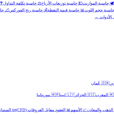
عد
⚖️ حاسبة تكلفة التداول
💵 حاسبة توزيعات الأرباح
🕊️ حاسبة المواريث
حورية
💰 حاسبة ربح الفوركس
📊 حاسبة قيمة النقطة
🧮 حاسبة حجم ال
كل الأدوا
🇴🇲 عُمان
🇲🇷 موريتانيا
🇱🇾 ليبيا
🇩🇿 الجزائر
🇲🇦 ا
 السندات
📊 العقود مقابل الفروقات (CFD)
📈 الأسهم
🥇 الذهب والمع