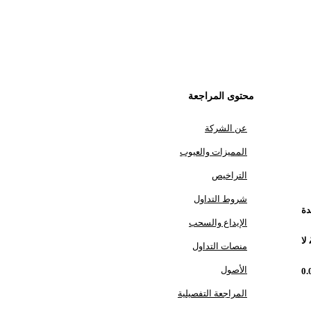
محتوى المراجعة
عن الشركة
المميزات والعيوب
التراخيص
شروط التداول
دة
الإيداع والسحب
لا
منصات التداول
الأصول
0
المراجعة التفصيلية