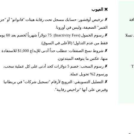
❌ العيوب
 بالإضافة
ترخيص أوفشور: حسابك مسجل تحت رقابة هيئات "فانواتو" أو "جزر
القمر" الضعيفة، وليس في أوروبا.
 تسلا
رسوم الخمول (Inactivity Fees): 75 دولاراً شهرياً تُخصم
فقط من عدم التداول! (الأعلى في السوق).
شروط نسخ الصفقات: تتطلب حداً أدنى للإيداع 1,000$ للاستفادة
منها، عكس ما يتوقعه المبتدئون.
 من Trading
رسوم السحب: خصم 5 دولارات كحد أدنى على كل عملية سحب،
ورسوم 2% تحويل عملة.
التضليل التسويقي: الترويج لأرقام "تسجيل شركات" في بريطانيا
وقبرص على أنها "تراخيص رقابية".