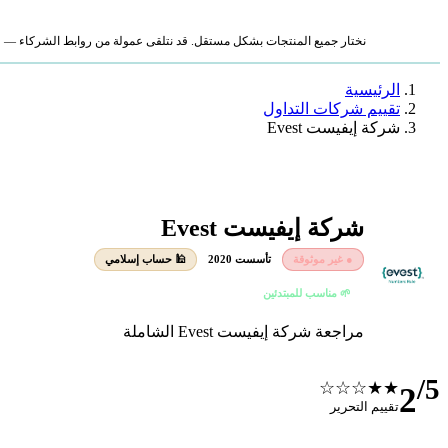
نختار جميع المنتجات بشكل مستقل. قد نتلقى عمولة من روابط الشركاء — لا ي
الرئيسية
تقييم شركات التداول
شركة إيفيست Evest
شركة إيفيست Evest
● غير موثوقة
تأسست 2020
🕌 حساب إسلامي
🌱 مناسب للمبتدئين
مراجعة شركة إيفيست Evest الشاملة
/5
★★☆☆☆
2
تقييم التحرير