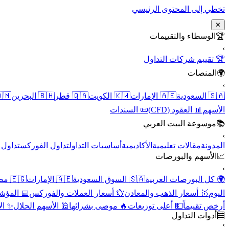
تخطي إلى المحتوى الرئيسي
✕
الوسطاء والتقييمات
🏆
›
🏆 تقييم شركات التداول
المنصات
🌍
›
 عُمان
🇧🇭 البحرين
🇶🇦 قطر
🇰🇼 الكويت
🇦🇪 الإمارات
🇸🇦 السعودية
📜 السندات
📊 العقود (CFD)
الأسهم
موسوعة البيت العربي
📚
›
الأسهم
تداول الفوركس
أساسيات التداول
الأكاديمية
مقالات تعليمية
المدونة
الأسهم والبورصات
📈
›
🇪🇬 مصر
🇦🇪 الإمارات
🇸🇦 السوق السعودية
🌍 كل البورصات العربية
لاقتصادية
💱 أسعار العملات والفوركس
🥇 أسعار الذهب والمعادن
اليوم
نقية
🕌 الأسهم الحلال
🔥 موصى بشرائها
💵 أعلى توزيعات
أرخص تقييماً
أدوات التداول
🧮
›