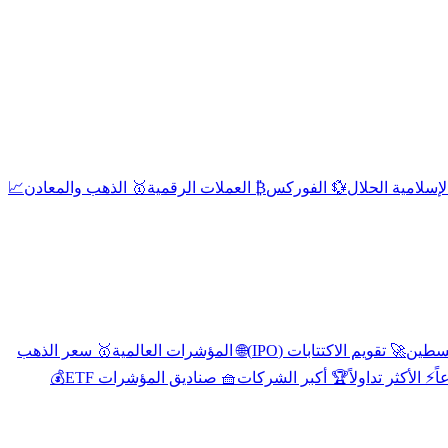
إسلامية الحلال
💱 الفوركس
₿ العملات الرقمية
🥇 الذهب والمعادن
📈
🚀 تقويم الاكتتابات (IPO)
🌐 المؤشرات العالمية
🥇 سعر الذهب
اً
⚡ الأكثر تداولاً
🏆 أكبر الشركات
🧺 صناديق المؤشرات ETF
💰