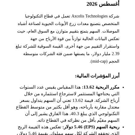
أغسطس 2026
شركة Axcelis Technologies تعمل في قطاع التكنولوجيا
المتخصص بتصنيع معدات زرع الأيونات الحيوية لصناعة أشباه
الموصلات. السهم يتمتع بتقييم متوازن مع السوق العام، حيث
تعكس البيانات الحالية توازناً بين قوة الأرباح من جهة
واستقرار التقييم من جهة أخرى. القيمة السوقية للشركة تبلغ
2.39 مليار دولار، ما يصنفها ضمن فئة الشركات متوسطة
الحجم (mid-cap).
أبرز المؤشرات المالية:
مكرر الربحية 13.62:
هذا المقياس يقيس عدد السنوات
التي يحتاجها المستثمر لاسترجاع استثماره من خلال
أرباح الشركة. قيمة 13.62 تعني أن السهم يتداول بسعر
معتدل مقارنة بأرباحه، وهو أقل بكثير من متوسط القطاع
التكنولوجي الذي يبلغ 40.3. هذا الفارق يشير إلى أن
السهم مقيّم بأقل من نظرائه في القطاع ذاته.
ربحية السهم (EPS) 5.46 دولار:
تعكس هذه القيمة الربح
الذي تحققه الشركة لكل سهم مملوك. بقيمة 5.46 دولار،