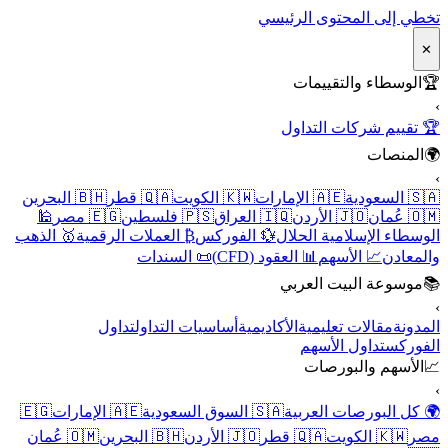
تخطي إلى المحتوى الرئيسي
✕
🏆
الوسطاء والتقييمات
›
🏆 تقييم شركات التداول
🌍
المنصات
›
🇸🇦 السعودية
🇦🇪 الإمارات
🇰🇼 الكويت
🇶🇦 قطر
🇧🇭 البحرين
🇴🇲 عُمان
🇯🇴 الأردن
🇮🇶 العراق
🇵🇸 فلسطين
🇪🇬 مصر
🕌
الوسطاء الإسلامية الحلال
💱 الفوركس
₿ العملات الرقمية
🥇 الذهب
والمعادن
📈 الأسهم
📊 العقود (CFD)
📜 السندات
📚
موسوعة البيت العربي
›
المدونة
مقالات تعليمية
الأكاديمية
أساسيات التداول
تداول
الفوركس
تداول الأسهم
📈
الأسهم والبورصات
›
🌍 كل البورصات العربية
🇸🇦 السوق السعودية
🇦🇪 الإمارات
🇪🇬
مصر
🇰🇼 الكويت
🇶🇦 قطر
🇯🇴 الأردن
🇧🇭 البحرين
🇴🇲 عُمان