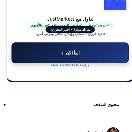
تداول مع JustMarkets
✓ بدون عمولة
✓ تداول الذهب والفوركس والأسهم
شريك موثوق • اختيار المحررين
تنفيذ فوري • سحب وإيداع محلي ودولي آمن.
ابدأ الآن ←
مراجعة JustMarkets كاملة
محتوى الصفحة