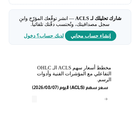
شارك تحليلك لـ ACLS
— انشر توقّعك المؤرّخ وابنِ
سجل مصداقيتك، وتُحتسب دقّتك تلقائياً.
إنشاء حساب مجاني
لديك حساب؟ دخول
مخطط أسعار سهم ACLS الـ OHLC
التفاعلي مع المؤشرات الفنية وأدوات
الرسم.
(2026/08/07) اليوم (ACLS) سعر سهم
→