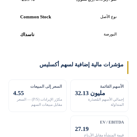
نوع الأصل
Common Stock
البورصة
ناسداك
مؤشرات مالية إضافية لسهم أكسليس
الأسهم القائمة
السعر إلى المبيعات
32.13 مليون
4.55
إجمالي الأسهم المُصدَرة
مكرّر الإيرادات (P/S) — السعر
المتداولة
مقابل مبيعات السهم
EV / EBITDA
27.19
قيمة المنشأة مقابل الأرباح