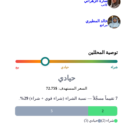
سارة الزهراني
✓
كاتب
خالد المطيري
✓
مراجع
توصية المحللين
شراء
حيادي
بيع
حيادي
السعر المستهدف:
$72.75
7
تقييماً مسجَّلاً — نسبة الشراء (شراء قوي + شراء)
29%
.
5
2
شراء (2)
حيادي (5)