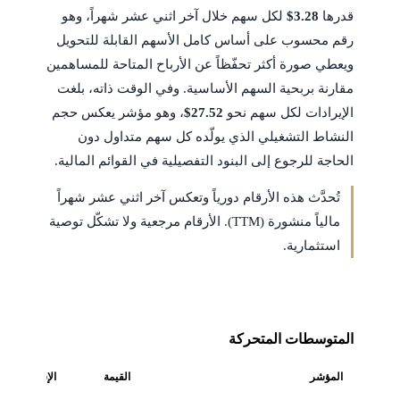
قدرها
$3.28
لكل سهم خلال آخر اثني عشر شهراً، وهو
رقم محسوب على أساس كامل الأسهم القابلة للتحويل
ويعطي صورة أكثر تحفّظاً عن الأرباح المتاحة للمساهمين
مقارنة بربحية السهم الأساسية. وفي الوقت ذاته، بلغت
الإيرادات لكل سهم نحو
$27.52
، وهو مؤشر يعكس حجم
النشاط التشغيلي الذي يولّده كل سهم متداول دون
الحاجة للرجوع إلى البنود التفصيلية في القوائم المالية.
تُحدَّث هذه الأرقام دورياً وتعكس آخر اثني عشر شهراً
مالياً منشورة (TTM). الأرقام مرجعية ولا تشكّل توصية
استثمارية.
المتوسطات المتحركة
المؤشر
القيمة
الإشارة