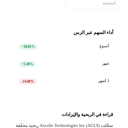
التشغيلية
أداء السهم عبر الزمن
أسبوع
+10.81%
شهر
+5.36%
3 أشهر
-14.88%
قراءة في الربحية والإيرادات
سجّلت Axcelis Technologies Inc (ACLS) ربحية مخفّفة