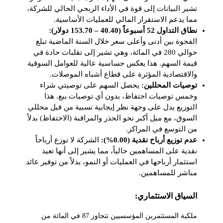
تشير البيانات إلى قوة في الأداء الربحي الحالي للشركة،
مما يدعم الاستقرار المالي للعمليات الأساسية.
نطاق التداول 52 أسبوعاً (40.40 – 153.70 دولار):
الفجوة بين أدنى وأعلى سعر خلال السنة الماضية تبلغ
حوالي 280 في المائة، وهي تشير إلى تقلبات حادة في
قيمة السهم. هذا يعكس حساسية عالية للعوامل السوقية
والاقتصادية المؤثرة على قطاع أشباه الموصلات.
توصيات المحللين:
يحصل السهم على توصيتي شراء
وخمس توصيات احتفاظ، بدون أي توصيات بيع. هذا
التوزيع يدل على وجهة نظر إيجابية نسبية من قبل محللي
السوق، مع ميل أكبر نحو الحذر والمراقبة (الاحتفاظ) بدلاً
من التوسع في المراكز.
عدم توزيع أرباح نقدية (0.00%):
الشركة لا توزع أرباحاً
نقدية على المساهمين حالياً، مما يشير إلى أنها تعيد
استثمار أرباحها في العمليات أو النمو، بدلاً من توفير عائد
مباشر للمساهمين.
السياق الاستثماري:
ملكية المستثمرين المؤسسيين تتجاوز 87 في المائة من