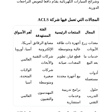
وشرائح السيارات الكهربائية يقدّم دافعاً لتعويض التراجعات
الدورية.
المجالات التي تعمل فيها شركة ACLS
الفئة
المجال
المنتجات الرئيسية
أهم الأسواق
المستهدفة
معدات زرع
أجهزة ذات طاقة
مصانع الرقائق
أمريكا،
الأيونات
عالية ومتوسطة
الإلكترونية
آسيا، أوروبا
خدمات ما
قطع غيار، تطوير
شركات التقنية
العالمي
بعد البيع
المعدات، صيانة
والأبحاث
شركات
الولايات
أدوات
بيع أجهزة مجددة
صغيرة
المتحدة،
مستعملة
ومتوسطة
آسيا
حلول
برامج تدريبية
المهندسون
التدريب
وخدمات
العالمي
والتقنيون
التقني
استشارية