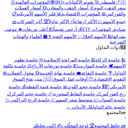
🇵🇸 فلسطين
🚀 تقويم الاكتتابات (IPO)
🌐 المؤشرات العالمية
🥇
سعر الذهب اليوم
🥇 أسعار الذهب والمعادن
💱 أسعار العملات
والفوركس
📅 المؤشرات الاقتصادية
📊 فلتر الأسهم الأمريكية
📋
جميع الأسهم
📈 الأكثر ارتفاعاً
⚡ الأكثر تداولاً
🏆 أكبر الشركات
🧺
صناديق المؤشرات ETF
💰 أرخص تقييماً
💵 أعلى توزيعات
🔥 موصى
بشرائها
🕌 الأسهم الحلال
✨ الأسهم النقية
👨‍🏫 العلماء والهيئات
الشرعية
🧮
أدوات التداول
›
🕌 حاسبة الزكاة
🕌 حاسبة المرابحة الإسلامية
🧼 حاسبة تطهير
الأسهم
🕊️ حاسبة المواريث
💵 حاسبة توزيعات الأرباح
⚖️ حاسبة تكلفة
التداول
🌴 حاسبة التقاعد
💼 حاسبة نهاية الخدمة
💱 محول العملات
📅
التقويم الاقتصادي
🕐 أوقات عمل السوق
🇺🇸 متى يفتح السوق
الأمريكي؟
🧮 حاسبة حجم اللوت
📊 حاسبة قيمة النقطة
💰 حاسبة
ربح الفوركس
📐 حاسبة النقاط المحورية
📏 حاسبة حجم المركز
🌙
حاسبة السواب
📈 متوسط سعر السهم
💹 حاسبة الربح التراكمي
📉
حاسبة عائد التداول
كل الأدوات ←
🧱
المجتمع
›
🧱 حائط المجتمع
🏆 لوحة المحلّلين
✍️ اكتب تحليلك