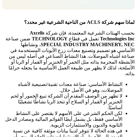
تداول بمسؤولية. رأس مالك معرّض للخطر.
لماذا سهم شركة ACLS من الناحية الشرعية غير محدد؟
بحسب الهيئات الشرعية المعتمدة، فإن شركة
Axcelis
Technologies Inc
تعمل في قطاع
TECHNOLOGY
ضمن صناعة
SPECIAL INDUSTRY MACHINERY, NEC
، ونشاطها
الأساسي هو تصميم وتصنيع معدات زرع الأيونات المستخدمة في
صناعة أشباه الموصلات. هذا النشاط الصناعي في أصله ليس من
الأنشطة المحرمة بذاته مثل الخمر أو الخنزير أو القمار أو الربا أو
الأسلحة، لذلك لا يظهر من طبيعة العمل الأساسية ما يجعله حرامًا
بذاته.
النشاط الأساسي: صناعة معدات تقنية/تصنيعية لأشباه
الموصلات، وهو في الأصل حلال.
لا تظهر من الوصف المقدم أن الشركة تبيع الخمور أو لحم
الخنزير أو القمار أو السلاح أو تتخذ الربا نشاطًا تشغيليًا
أساسيًا.
لكن الحكم الشرعي على الأسهم لا يقتصر على النشاط
الأساسي فقط، بل يشمل أيضًا القوائم المالية ومصادر الدخل
الثانوية والديون والاستثمارات الربوية.
في هذه الحالة لا تتوفر لدينا بيانات موثقة كافية عن نسبة
الديون إلى الأصول، أو الاستثمارات ذات العائد الربوي، أو