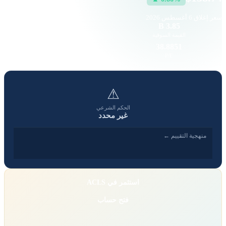
سعر إغلاق
6 أغسطس 2026
24.12 K
3.85 B
القيمة السوقية
حجم التداول
5.46
38.8851
EPS
P/E
⚠
الحكم الشرعي
غير محدد
منهجية التقييم ←
استثمر في ACLS
فتح حساب