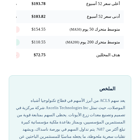
أعلى سعر 52 أسبوع
$193.78
مرجعي
أدنى سعر 52 أسبوع
$103.82
مرجعي
متوسط متحرك 50 يوم
$154.55
↓ تحت
(MA50)
متوسط متحرك 200 يوم
$110.55
↑ فوق
(MA200)
هدف المحللين
$72.75
-47.6%
الملخص
يعد سهم ACLS من أبرز الأسهم في قطاع تكنولوجيا أشباه
الموصلات، حيث تمثل Axcelis Technologies Inc شركة مركزية في
تصميم وتصنيع معدات زرع الأيونات. يحظى السهم بمتابعة قوية من
المستثمرين المؤسسيين، ويمتاز بقاعدة ملكية مؤسساتية كبيرة
تبلغ أكثر من 87%. يتم تداول السهم في بورصة ناسداك، ويشهد
تقلبات سعرية ملحوظة، ما يجعله مناسبًا للمستثمرين الباحثين عن