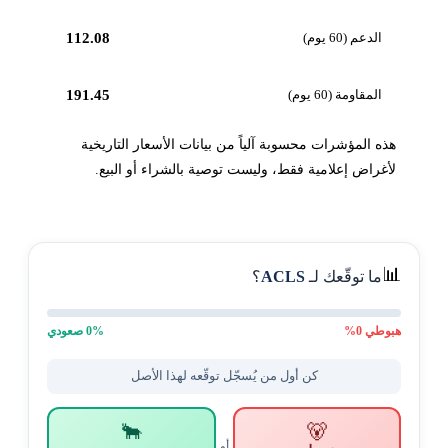
الدعم (60 يوم)
112.08
المقاومة (60 يوم)
191.45
هذه المؤشرات محسوبة آلياً من بيانات الأسعار التاريخية
لأغراض إعلامية فقط، وليست توصية بالشراء أو البيع.
📊
ما توقّعك لـ
ACLS
؟
هبوطي
0
%
% صعودي
0
كن أول من يُسجّل توقّعه لهذا الأصل
🐂
🐻
أو