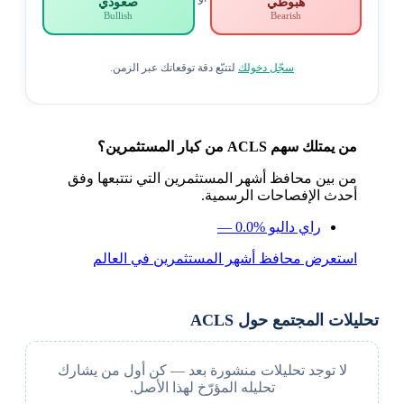
هبوطي
صعودي
Bullish
Bearish
سجّل دخولك
لتتبّع دقة توقعاتك عبر الزمن.
من يمتلك سهم ACLS من كبار المستثمرين؟
من بين محافظ أشهر المستثمرين التي نتتبعها وفق
أحدث الإفصاحات الرسمية.
راي داليو
— 0.0%
استعرض محافظ أشهر المستثمرين في العالم
تحليلات المجتمع حول ACLS
لا توجد تحليلات منشورة بعد — كن أول من يشارك
تحليله المؤرّخ لهذا الأصل.