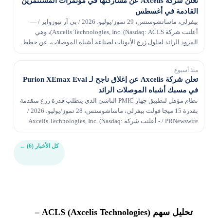
تعلن شركة Axcelis عن مشاركتها في مؤتمرات المستثمرين
القادمة في أغسطس
بيفرلي، ماساتشوستس، 29 تموز/يوليو، 2026 / بي آر نيوزواير / —
أعلنت شركة Axcelis Technologies, Inc. (Nasdaq: ACLS)، وهي
المزود الرائد لحلول زرع الأيونات لصناعة أشباه الموصلات، عن خطط
الشركة للمشاركة في مؤتمرات المستثمرين...
منذ أسبوع
تعلن شركة Axcelis عن إغلاق ناجح لـ Purion XEmax Eval
في مسبك أشباه الموصلات الرائد
نظام مؤهل لتطبيق جهاز PMIC الناشئ الذي يتطلب قدرة زرع متقدمة
بقدرة 15 ميجا فولت بيفرلي، ماساشوستس، 28 تموز/يوليو، 2026 /
PRNewswire / - أعلنت شركة Axcelis Technologies, Inc. (Nasdaq:
ACLS)، وهي المورد الرائد لتمكين حلول...
كل الأخبار (6)
←
تحليل سهم ACLS (Axcelis Technologies) –