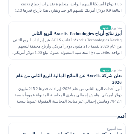
1.06 دولارًا أمريكيًا للسهم الواحد، متجاوزة تقديرات إجماع Zacks
البالغة 0.9 دولارًا أمريكيًا للسهم الواحد. ويقارن هذا بأرباح قدرها 1.13
دولار للسهم قبل عام.
منذ يوم
جديد
أبرز نتائج أرباح Axcelis Technologies للربع الثاني
Axcelis Technologies Nasdaq: أعلنت ACLS عن إيرادات للربع الثاني
من عام 2026 بقيمة 215 مليون دولار أمريكي وأرباح مخففة للسهم
الواحد بخلاف مبادئ المحاسبة المقبولة عمومًا تبلغ 1.06 دولار أمريكي،
مع تجاوز كلا الرقمين توقعات...
منذ يوم
جديد
تعلن شركة Axcelis عن النتائج المالية للربع الثاني من عام
2026
أبرز أحداث الربع الثاني من عام 2026: إيرادات قدرها 215.2 مليون
دولار أمريكي، هامش إجمالي مبادئ المحاسبة المقبولة عموماً بنسبة
42.4%، وهامش إجمالي غير مبادئ المحاسبة المقبولة عموماً بنسبة
42.7% هامش تشغيل مبادئ المحاسبة ا...
أقدم
منذ أسبوع