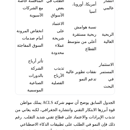
انتشار
الطلب في
المنافسة خاصة
أمريكا، أوروبا،
عالمي
بعض
مع الشركات
آسيا
الأسواق
الآسيوية
الاعتماد
نسبة هوامش
على
انخفاض المرونة
الربحية
ربحية مستقرة
شريحة
أمام صدمات
العالية
أعلى من متوسط
عملاء
السوق المفاجئة
القطاع
محدودة
تأثر أرباح
الاستثمار
تذبذب
الشركة
المستمر
نفقات تطوير عالية
الأرباح
بالدورات
في
تدعم النمو
الفصلية
الصناعية
البحث
الموسمية
الجدول السابق يوضح أن سهم شركة ACLS يملك مواطن
قوة أبرزها الابتكار التقني وانتشاره الجغرافي، لكنه يعاني من
تذبذب الإيرادات والاعتماد على قطاع تقني شديد التقلب. رغم
ذلك فإن النمو في الطلب على تطبيقات الذكاء الاصطناعي