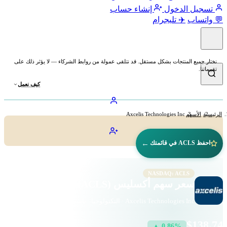
تسجيل الدخول
إنشاء حساب
💬 واتساب
✈️ تليجرام
نختار جميع المنتجات بشكل مستقل. قد نتلقى عمولة من روابط الشركاء — لا يؤثر ذلك على
تقييماتنا.
كيف نعمل
الرئيسية
الأسهم
Axcelis Technologies Inc
←
احفظ ACLS في قائمتك
NASDAQ: ACLS
سعر سهم أكسليس (ACLS)
Axcelis Technologies Inc · التكنولوجيا · ناسداك
$138.74
▲ 0.86%