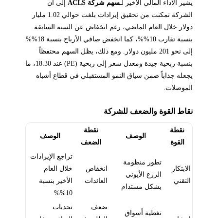
يشير الأداء المالي الأخير لـ
سهم شركة ACLS
إلى أن
الشركة تمكنت من تحقيق إيرادات بلغت حوالي 1.02 مليار
دولار خلال العام الماضي، رغم انخفاض عن السنة السابقة
بنسبة تقارب 10%%، كما انخفض صافي الأرباح بنسبة 18%%
إلى نحو 201 مليون دولار. ومع ذلك، يظل السهم محتفظاً
بنسبة ربحية جيدة ومعدل سعر إلى ربحية (PE) عند 18.30، ما
يجعله جذاباً ضمن سياق النمو المستقبلي في قطاع أشباه
الموصلات.
نقاط القوة والضعف للشركة
نقطة
نقطة
الوصف
الوصف
القوة
الضعف
تراجع الإيرادات
تطور منظومة
الابتكار
انخفاض
خلال العام
الزرع الأيوني
التقني
العائدات
الأخير بنسبة
بشكل مستدام
10%%
ضعف
تحديات
تغطية أسواق