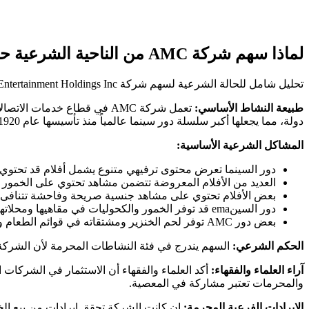
لماذا سهم شركة AMC من الناحية الشرعية حرام؟
تحليل شامل للحالة الشرعية لسهم شركة AMC Entertainment Holdings Inc:
طبيعة النشاط الأساسي:
دولة، مما يجعلها أكبر سلسلة دور سينما عالمياً منذ تأسيسها عام 1920.
المشاكل الشرعية الأساسية:
دور السينما تعرض محتوى ترفيهي متنوع يشمل أفلام قد تحتوي
العديد من الأفلام المعروضة تتضمن مشاهد تحتوي على الخمور
بعض الأفلام تحتوي على مشاهد جنسية صريحة وفاحشة تتنافى مع
دور السينema قد توفر الخمور والكحوليات في مقاهيها ومحلاتها بجانب دور العرض
بعض دور AMC توفر لحم الخنزير ومشتقاته في قوائم الطعام والمشروبات الكحولية
الحكم الشرعي:
السهم يندرج في فئة النشاطات المحرمة لأن الشركة 
آراء العلماء والفقهاء:
أكد العلماء والفقهاء أن الاستثمار في الشركات 
والمحرمات تعتبر مشاركة في المعصية.
الإيرادات الفرعية المحرمة:
إن كانت الشركة تحقق إيرادات من بيع الخم