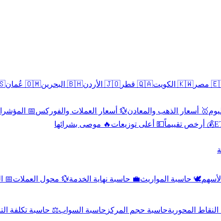
سطين
🇴🇲 عُمان
🇧🇭 البحرين
🇯🇴 الأردن
🇶🇦 قطر
🇰🇼 الكويت
🇪🇬 
 الاقتصادية
💱 أسعار العملات والفوركس
🥇 أسعار الذهب والمعادن
🥇 
🔥 موصى بشرائها
💵 أعلى توزيعات
💰 أرخص تقييماً

صادي
💱 محول العملات
💼 حاسبة نهاية الخدمة
🕊️ حاسبة المواريث
🧼 حا
اسبة تكلفة التداول
حاسبة السواب
حاسبة حجم المركز
حاسبة النقاط ال