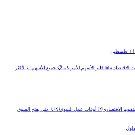
 فلسطين
 الاقتصادية
📊 فلتر الأسهم الأمريكية
📋 جميع الأسهم
📈 الأكثر
لتقويم الاقتصادي
🕐 أوقات عمل السوق
🇺🇸 متى يفتح السوق
داول