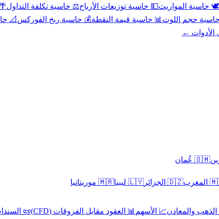
عد
⚖️ حاسبة تكلفة التداول
💵 حاسبة توزيعات الأرباح
🕊️ حاسبة المواريث
حورية
💰 حاسبة ربح الفوركس
📊 حاسبة قيمة النقطة
🧮 حاسبة حجم ال
كل الأدوا
🇴🇲 عُمان
🇲🇷 موريتانيا
🇱🇾 ليبيا
🇩🇿 الجزائر
🇲🇦 ا
 السندات
📊 العقود مقابل الفروقات (CFD)
📈 الأسهم
🥇 الذهب والمع