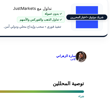
تداول مع JustMarkets
✓ بدون عمولة
شريك موثوق • اختيار المحررين
✓ تداول الذهب والفوركس والأسهم
تنفيذ فوري • سحب وإيداع محلي ودولي آمن.
✓
سارة الزهراني
كاتب
توصية المحللين
شراء