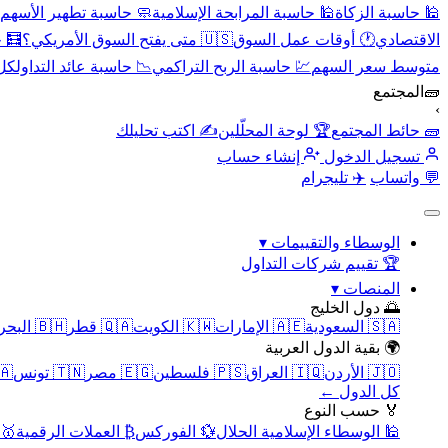
🕌 حاسبة الزكاة
🕌 حاسبة المرابحة الإسلامية
🧼 حاسبة تطهير الأسهم
الاقتصادي
🕐 أوقات عمل السوق
🇺🇸 متى يفتح السوق الأمريكي؟
🧮 
متوسط سعر السهم
💹 حاسبة الربح التراكمي
📉 حاسبة عائد التداول
كل 
🧱
المجتمع
›
🧱 حائط المجتمع
🏆 لوحة المحلّلين
✍️ اكتب تحليلك
تسجيل الدخول
إنشاء حساب
💬 واتساب
✈️ تليجرام
الوسطاء والتقييمات
▾
🏆 تقييم شركات التداول
المنصات
▾
🌅 دول الخليج
🇸🇦 السعودية
🇦🇪 الإمارات
🇰🇼 الكويت
🇶🇦 قطر
🇧🇭 البحرين
🌍 بقية الدول العربية
🇯🇴 الأردن
🇮🇶 العراق
🇵🇸 فلسطين
🇪🇬 مصر
🇹🇳 تونس
🇲🇦 
كل الدول ←
🏅 حسب النوع
🕌 الوسطاء الإسلامية الحلال
💱 الفوركس
₿ العملات الرقمية
🥇 