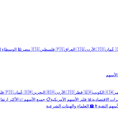
سلامية الحلال
🇪🇬 مصر
🇵🇸 فلسطين
🇮🇶 العراق
🇯🇴 الأردن
🇴
تداول 
🇵🇸 فلسطين
🇴🇲 عُمان
🇧🇭 البحرين
🇯🇴 الأردن
🇶🇦 قطر
🇰🇼 الكويت
 الأكثر ارتفاعاً
📋 جميع الأسهم
📊 فلتر الأسهم الأمريكية
📅 المؤشرات ا
👨‍🏫 العلماء والهيئات الشرعية
✨ الأسهم ال