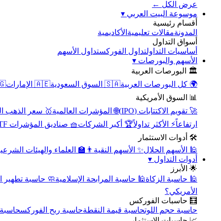
عرض الكل ←
▾
موسوعة البيت العربي
أقسام رئيسية
الأكاديمية
مقالات تعليمية
المدونة
أسواق التداول
تداول الأسهم
تداول الفوركس
أساسيات التداول
▾
الأسهم والبورصات
🏛️ البورصات العربية
مصر
🇦🇪 الإمارات
🇸🇦 السوق السعودية
🌍 كل البورصات العربية
📊 السوق الأمريكية
سعر الذهب اليوم
🌐 المؤشرات العالمية
🚀 تقويم الاكتتابات (IPO)
🧺 صناديق المؤشرات ETF
🏆 أكبر الشركات
⚡ الأكثر تداولاً
ارتفاعاً
🛠️ أدوات الاستثمار
‍🏫 العلماء والهيئات الشرعية
✨ الأسهم النقية
🕌 الأسهم الحلال
▾
أدوات التداول
🌟 الأبرز
سبة تطهير الأسهم
🕌 حاسبة المرابحة الإسلامية
🕌 حاسبة الزكاة
الأمريكي؟
🧮 حاسبات الفوركس
محورية
حاسبة ربح الفوركس
حاسبة قيمة النقطة
حاسبة حجم اللوت
📈 حاسبات الاستثمار