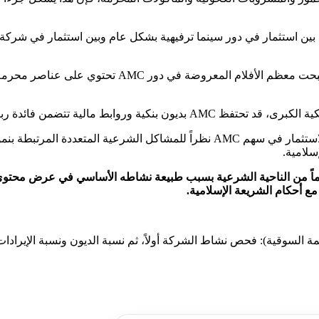
بين استثمار في دور سينما ترفيهية بشكل عام وبين استثمار في شركة
مع تطور صناعة السينما، أصبحت معظم الأفلا
فائدة ربوية، وهو ما يزيد من تعقيدات الحالة الشرعية.
يُنصح المستثمرون المسلمون بتجنب الاستثمار في سهم AMC نظراً للمشا
سلامية.
AMC Entertainment Hold يُعتبر حراماً من الناحية الشرعية بسبب طبيعة نشاطه الأس
ع أحكام الشريعة الإسلامية.