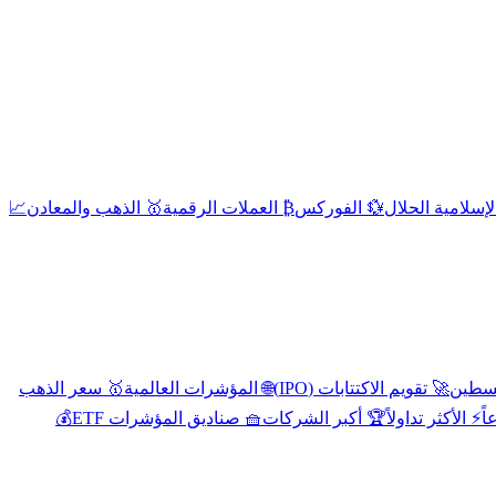
إسلامية الحلال
💱 الفوركس
₿ العملات الرقمية
🥇 الذهب والمعادن
📈
🚀 تقويم الاكتتابات (IPO)
🌐 المؤشرات العالمية
🥇 سعر الذهب
اً
⚡ الأكثر تداولاً
🏆 أكبر الشركات
🧺 صناديق المؤشرات ETF
💰