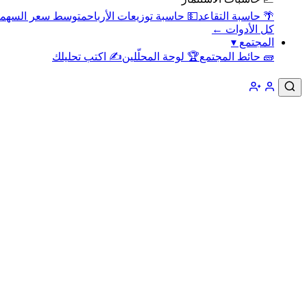
🌴 حاسبة التقاعد
💵 حاسبة توزيعات الأرباح
متوسط سعر السهم
كل الأدوات ←
المجتمع
▾
🧱 حائط المجتمع
🏆 لوحة المحلّلين
✍️ اكتب تحليلك