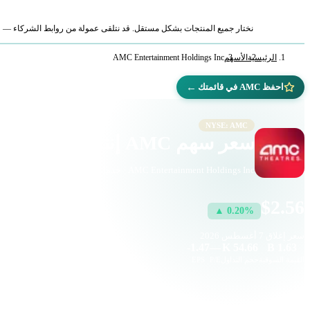
نختار جميع المنتجات بشكل مستقل. قد نتلقى عمولة من روابط الشركاء — لا ي
الرئيسية
الأسهم
AMC Entertainment Holdings Inc
←
احفظ AMC في قائمتك
NYSE: AMC
سعر سهم AMC إنترتينمنت هولدينغز (AMC)
AMC Entertainment Holdings Inc · خدمات الاتصالات · بورصة نيويورك
$2.56
▲ 0.20%
سعر إغلاق
7 أغسطس 2026
-1.47
—
54.66 K
1.63 B
القيمة السوقية
حجم التداول
P/E
EPS