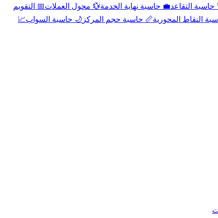
📅 التقويم
💱 محول العملات
💼 حاسبة نهاية الخدمة
🌴 حاسبة التقا
📈
🌙 حاسبة السواب
📏 حاسبة حجم المركز
📐 حاسبة النقاط الم
