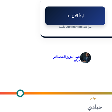
ابدأ الآن ←
مراجعة JustMarkets كاملة
✓
عبد العزيز القحطاني
مراجع
حيادي
حيادي