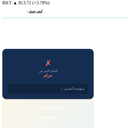
RKT
▲
$13.72
(+3.78%)
كيف نعمل
✗
الحكم الشرعي
حرام
منهجية التقييم ←
استثمر في AMC
فتح حساب
تداول بمسؤولية. رأس مالك معرّض للخطر.