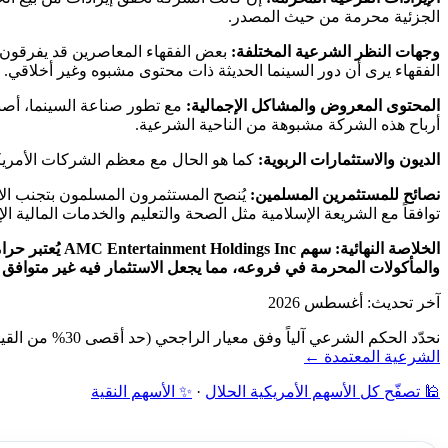
الجزئية محرمة من حيث المصدر.
وجهات النظر الشرعية المختلفة:
بعض الفقهاء المعاصرين قد يفرقون 
الفقهاء يرى أن دور السينما الحديثة ذات محتوى مشبوه وغير أخلاقي.
المحتوى المعروض والمشاكل الإجمالية:
أرباح هذه الشركة مشبوهة من الناحية الشرعية.
الديون والاستثمارات الربوية:
كما هو الحال مع معظم الشركات الأمريكية الكبرى، قد تحتفظ AMC بديون بنكية وروابط مالية تتضمن 
نصائح للمستثمرين المسلمين:
توافقاً مع الشريعة الإسلامية مثل الصحة والتعليم والخدمات المالية الإ
الخلاصة النهائية:
سهم ings Inc
والمأكولات المحرمة في فروعه، مما يجعل الاستثمار فيه غير متوافق م
آخر تحديث: أغسطس 2026
نحدّد الحكم الشرعي آلياً وفق معيار الراجحي (حد أقصى 30% من القيمة السوقية): فحص نشاط الشركة أولاً، ثم نسبة الديون ونسبة الإيرادات الربوية إلى القيمة السوقية — دون مراجعة بشرية.
الشرعية المعتمدة ←
🕌 تصفّح كل الأسهم الأمريكية الحلال
·
✨ الأسهم النقية