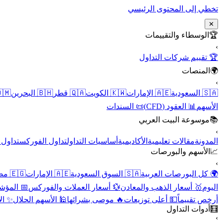
تخطي إلى المحتوى الرئيسي
✕
الوسطاء والتقييمات
🏆
›
🏆 تقييم شركات التداول
المنصات
🌍
›
 عُمان
🇧🇭 البحرين
🇶🇦 قطر
🇰🇼 الكويت
🇦🇪 الإمارات
🇸🇦 السعودية
📜 السندات
📊 العقود (CFD)
الأسهم
موسوعة البيت العربي
📚
›
الأسهم
تداول الفوركس
أساسيات التداول
الأكاديمية
مقالات تعليمية
المدونة
الأسهم والبورصات
📈
›
🇪🇬 مصر
🇦🇪 الإمارات
🇸🇦 السوق السعودية
🌍 كل البورصات العربية
لاقتصادية
💱 أسعار العملات والفوركس
🥇 أسعار الذهب والمعادن
اليوم
نقية
🕌 الأسهم الحلال
🔥 موصى بشرائها
💵 أعلى توزيعات
أرخص تقييماً
أدوات التداول
🧮
›