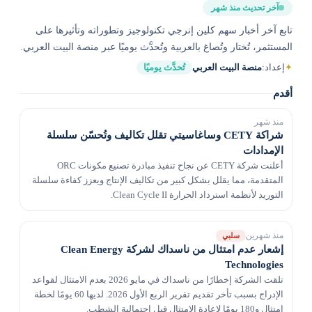
آخر تحديث منذ شهر
تابع آخر أخبار سهم كلين إنرجي تكنولوجيز وتطوراته وتأثيرها على
المستثمر، تُختار وتُصاغ بالعربية وتُحدَّث يوميًا عبر منصة البيت العربي.
✦
إعداد:
منصة البيت العربي
تُحدَّث يوميًا
أقدم
منذ شهر
شراكة CETY وساغاسيتي تقلل تكاليف وتُحسّن سلسلة
الإمدادات
أعلنت شركة CETY عن نجاح تنفيذ مبادرة تصنيع مكونات ORC
المتقدمة، مما يقلل بشكل كبير من تكاليف الإنتاج ويعزز كفاءة سلسلة
التوريد لأنظمة استرداد الحرارة Clean Cycle II.
منذ شهرين
سلبي
إشعار عدم امتثال من ناسداك لشركة Clean Energy
Technologies
تلقت الشركة إخطارًا من ناسداك في مايو 2026 بعدم الامتثال لقواعد
الإدراج بسبب تأخر تقديم تقرير الربع الأول 2026. لديها 60 يومًا لخطة
امتثال و180 يومًا لإعادة الامتثال قبل احتمالية الشطب.