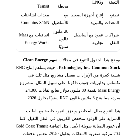
التعبئة
وLNG
محطة
Transit
تصنيع
إنتاج أجهزة الضغط
بيع
معدات لشاحنات
المعدات
والتبريد
للأساطيل
Cummins X15N
20 مليون
شراكات
عقود مع أساطيل
اتفاقيات مع Maas
غالون
النقل
تجارية
Energy Works
سنويًا
يوضح هذا الجدول التنوع في مجالات
سهم Clean Energy
Technologies, Inc. Common Stock
، حيث يساهم إنتاج RNG
بنسبة كبيرة من الإيرادات بفضل مشاريع مثل تلك في
تكساس ودايريات جنوب داكوتا. على سبيل المثال، مشروع
Maas Energy بقيمة 80 مليون دولار يعالج نفايات 24,300
بقرة، مما ينتج 3 ملايين غالون RNG سنويًا بحلول 2026.
هذا التنويع يقلل المخاطر ويعزز النمو، خاصة مع الطلب
المتزايد على الوقود منخفض الكربون في النقل الثقيل. كما
أن عقود الصيانة طويلة الأمد، مثل اتفاقية Gold Coast Transit
لـ70 مركبة صفرية الانبعاثات بحلول 2040، تضمن تدفقات