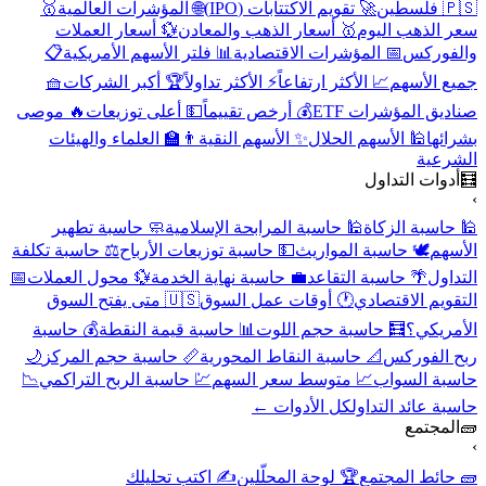
🇵🇸 فلسطين
🚀 تقويم الاكتتابات (IPO)
🌐 المؤشرات العالمية
🥇
سعر الذهب اليوم
🥇 أسعار الذهب والمعادن
💱 أسعار العملات
والفوركس
📅 المؤشرات الاقتصادية
📊 فلتر الأسهم الأمريكية
📋
جميع الأسهم
📈 الأكثر ارتفاعاً
⚡ الأكثر تداولاً
🏆 أكبر الشركات
🧺
صناديق المؤشرات ETF
💰 أرخص تقييماً
💵 أعلى توزيعات
🔥 موصى
بشرائها
🕌 الأسهم الحلال
✨ الأسهم النقية
👨‍🏫 العلماء والهيئات
الشرعية
🧮
أدوات التداول
›
🕌 حاسبة الزكاة
🕌 حاسبة المرابحة الإسلامية
🧼 حاسبة تطهير
الأسهم
🕊️ حاسبة المواريث
💵 حاسبة توزيعات الأرباح
⚖️ حاسبة تكلفة
التداول
🌴 حاسبة التقاعد
💼 حاسبة نهاية الخدمة
💱 محول العملات
📅
التقويم الاقتصادي
🕐 أوقات عمل السوق
🇺🇸 متى يفتح السوق
الأمريكي؟
🧮 حاسبة حجم اللوت
📊 حاسبة قيمة النقطة
💰 حاسبة
ربح الفوركس
📐 حاسبة النقاط المحورية
📏 حاسبة حجم المركز
🌙
حاسبة السواب
📈 متوسط سعر السهم
💹 حاسبة الربح التراكمي
📉
حاسبة عائد التداول
كل الأدوات ←
🧱
المجتمع
›
🧱 حائط المجتمع
🏆 لوحة المحلّلين
✍️ اكتب تحليلك