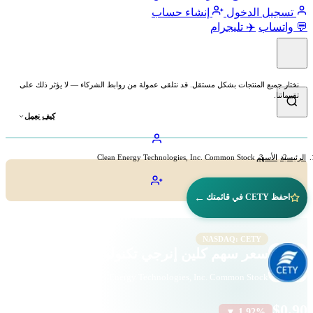
تسجيل الدخول
إنشاء حساب
💬 واتساب
✈️ تليجرام
نختار جميع المنتجات بشكل مستقل. قد نتلقى عمولة من روابط الشركاء — لا يؤثر ذلك على
تقييماتنا.
كيف نعمل
الرئيسية
الأسهم
Clean Energy Technologies, Inc. Common Stock
←
احفظ CETY في قائمتك
NASDAQ: CETY
سعر سهم كلين إنرجي تكنولوجيز (CETY)
Clean Energy Technologies, Inc. Common Stock · الصناعات · ناسداك
$0.90
▼ 1.92%