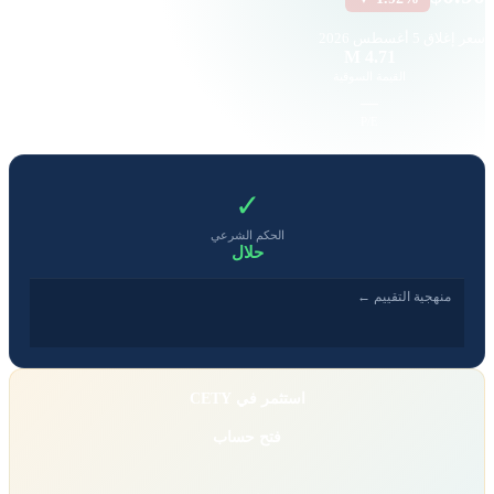
سعر إغلاق
5 أغسطس 2026
3.09 K
4.71 M
القيمة السوقية
حجم التداول
-1.18
—
EPS
P/E
✓
الحكم الشرعي
حلال
منهجية التقييم ←
استثمر في CETY
فتح حساب