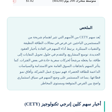
متوسط متحرك 200 يوم
$1.02
↓ تحت
(MA200)
الملخص
يُعد سهم CETY من الأسهم التي تثير اهتمام شريحة من
المستثمرين الباحثين عن فرص في مجالات الطاقة النظيفة
والتقنيات المبتكرة. يرتبط أداء السهم في العادة بأخبار العقود
الجديدة، توسع المشاريع، والتقدم في حلول تحويل النفايات إلى
طاقة، ما يجعله مرشحاً لحركات سعرية حادة في بعض الفترات. كما
يتأثر السهم باتجاهات السوق العامة نحو الاستدامة والسياسات
الداعمة للطاقة الخضراء. فهم نموذج عمل الشركة، وآفاق نمو
قطاعها، يساعد المستثمر على وضع السهم في سياق استثماري
واضح بين الفرص المتوقعة ومستوى المخاطر.
أخبار سهم كلين إنرجي تكنولوجيز (CETY)