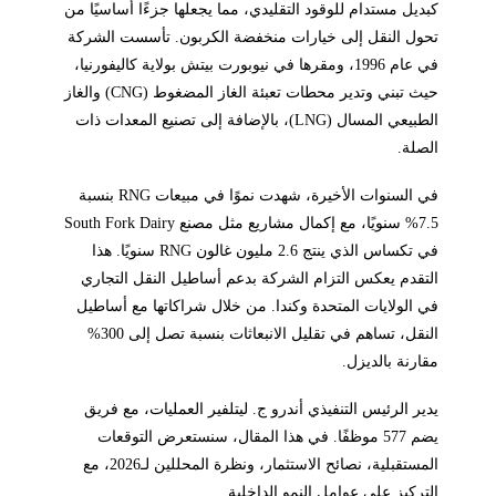
كبديل مستدام للوقود التقليدي، مما يجعلها جزءًا أساسيًا من
تحول النقل إلى خيارات منخفضة الكربون. تأسست الشركة
في عام 1996، ومقرها في نيوبورت بيتش بولاية كاليفورنيا،
حيث تبني وتدير محطات تعبئة الغاز المضغوط (CNG) والغاز
الطبيعي المسال (LNG)، بالإضافة إلى تصنيع المعدات ذات
الصلة.
في السنوات الأخيرة، شهدت نموًا في مبيعات RNG بنسبة
7.5% سنويًا، مع إكمال مشاريع مثل مصنع South Fork Dairy
في تكساس الذي ينتج 2.6 مليون غالون RNG سنويًا. هذا
التقدم يعكس التزام الشركة بدعم أساطيل النقل التجاري
في الولايات المتحدة وكندا. من خلال شراكاتها مع أساطيل
النقل، تساهم في تقليل الانبعاثات بنسبة تصل إلى 300%
مقارنة بالديزل.
يدير الرئيس التنفيذي أندرو ج. ليتلفير العمليات، مع فريق
يضم 577 موظفًا. في هذا المقال، سنستعرض التوقعات
المستقبلية، نصائح الاستثمار، ونظرة المحللين لـ2026، مع
التركيز على عوامل النمو الداخلية.