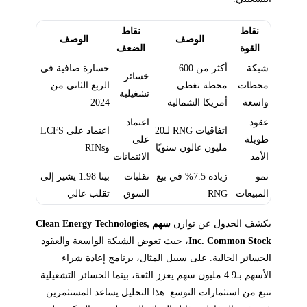
نقاط
نقاط
الوصف
الوصف
القوة
الضعف
شبكة
أكثر من 600
خسارة صافية في
خسائر
محطات
محطة تغطي
الربع الثاني من
تشغيلية
واسعة
أمريكا الشمالية
2024
عقود
اعتماد
اتفاقيات RNG لـ20
اعتماد على LCFS
طويلة
على
مليون غالون سنويًا
وRINs
الأمد
الائتمانات
نمو
زيادة 7.5% في بيع
تقلبات
بيتا 1.98 يشير إلى
المبيعات
RNG
السوق
تقلب عالي
يكشف الجدول عن توازن
سهم Clean Energy Technologies,
Inc. Common Stock
، حيث تعوض الشبكة الواسعة والعقود
الخسائر الحالية. على سبيل المثال، برنامج إعادة شراء
الأسهم بـ4.9 مليون سهم يعزز الثقة، بينما الخسائر التشغيلية
تنبع من استثمارات التوسع. هذا التحليل يساعد المستثمرين