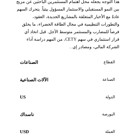
هذا التوجه يجعله محل اهتمام المستثمرين الباحثين عن مزيج
بين النمو المستقبلي والاستثمار المسؤول بيئياً. يتحرك السهم
عادةً مع الأخبار المتعلقة بالمشاريع الجديدة، العقود،
والتطورات التنظيمية في مجال الطاقة الخضراء، ما يخلق
فرصاً للمضارب والمستثمر متوسط الأجل. قبل اتخاذ أي
قرار استثماري في سهم CETY، من المهم دراسة أداء
الشركة المالي، ومصادر إي...
القطاع
الصناعات
الصناعة
الآلات الصناعية
الدولة
US
البورصة
ناسداك
العملة
USD