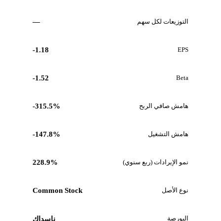
التوزيعات لكل سهم
—
-1.18
EPS
-1.52
Beta
هامش صافي الربح
-315.5%
هامش التشغيل
-147.8%
نمو الإيرادات (ربع سنوي)
228.9%
نوع الأصل
Common Stock
البورصة
ناسداك