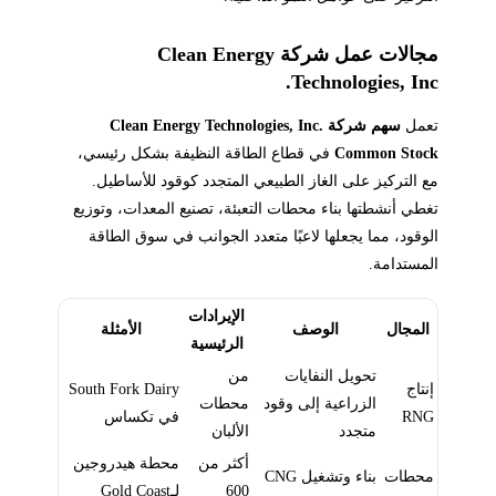
مجالات عمل شركة Clean Energy
Technologies, Inc.
تعمل
سهم شركة Clean Energy Technologies, Inc.
Common Stock
في قطاع الطاقة النظيفة بشكل رئيسي،
مع التركيز على الغاز الطبيعي المتجدد كوقود للأساطيل.
تغطي أنشطتها بناء محطات التعبئة، تصنيع المعدات، وتوزيع
الوقود، مما يجعلها لاعبًا متعدد الجوانب في سوق الطاقة
المستدامة.
الإيرادات
المجال
الوصف
الأمثلة
الرئيسية
تحويل النفايات
من
إنتاج
South Fork Dairy
الزراعية إلى وقود
محطات
RNG
في تكساس
متجدد
الألبان
أكثر من
محطة هيدروجين
محطات
بناء وتشغيل CNG
600
لـGold Coast