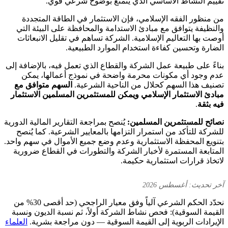
تقييم النشاط الأساسي الذي يتمتع بوضوح شرعي قوي.
من منظور الفقه الإسلامي، فإن الاستثمار في الطاقة المتجددة
والنظيفة يتوافق مع مبادئ الاستدامة والمحافظة على البيئة التي
أوصت بها التعاليم الإسلامية. الشركة تساهم في تقليل الانبعاثات
الضارة وتحسين كفاءة استخدام الموارد الطبيعية.
بناءً على طبيعة عمل الشركة والقطاع الذي تعمل فيه، بالإضافة إلى
عدم وجود أي مكونات محرمة واضحة في نموذج أعمالها، يمكن
تصنيف هذا السهم كحلال من الناحية الشرعية.
السهم متوافق مع
مبادئ الاستثمار الإسلامي ويمكن للمستثمرين المسلمين الاستثمار
فيه بثقة
.
نصائح للمستثمرين المسلمين:
يُنصح بمراجعة التقارير المالية الدورية
للشركة للتأكد من استمرار التزامها بالمعايير الشرعية. كما يُنصح
بتنويع المحفظة الاستثمارية وعدم وضع جميع الأموال في سهم واحد.
المتابعة المستمرة لأخبار الشركة والتطورات في القطاع ضرورية
لاتخاذ قرارات استثمارية حكيمة.
آخر تحديث: أغسطس 2026
نحدّد الحكم الشرعي آلياً وفق معيار الراجحي (حد أقصى 30% من
القيمة السوقية): فحص نشاط الشركة أولاً، ثم نسبة الديون ونسبة
الإيرادات الربوية إلى القيمة السوقية — دون مراجعة بشرية.
العلماء