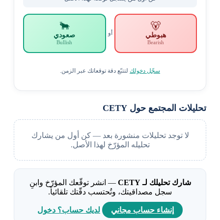
🐂
🐻
أو
هبوطي
صعودي
Bullish
Bearish
سجّل دخولك
لتتبّع دقة توقعاتك عبر الزمن.
تحليلات المجتمع حول CETY
لا توجد تحليلات منشورة بعد — كن أول من يشارك
تحليله المؤرّخ لهذا الأصل.
شارك تحليلك لـ CETY
— انشر توقّعك المؤرّخ وابنِ
سجل مصداقيتك، وتُحتسب دقّتك تلقائياً.
إنشاء حساب مجاني
لديك حساب؟ دخول