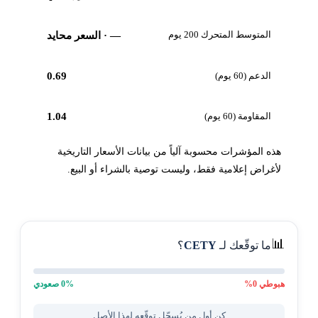
المتوسط المتحرك 200 يوم
—
· السعر محايد
الدعم (60 يوم)
0.69
المقاومة (60 يوم)
1.04
هذه المؤشرات محسوبة آلياً من بيانات الأسعار التاريخية
لأغراض إعلامية فقط، وليست توصية بالشراء أو البيع.
📊
ما توقّعك لـ
CETY
؟
هبوطي
0
%
% صعودي
0
كن أول من يُسجّل توقّعه لهذا الأصل