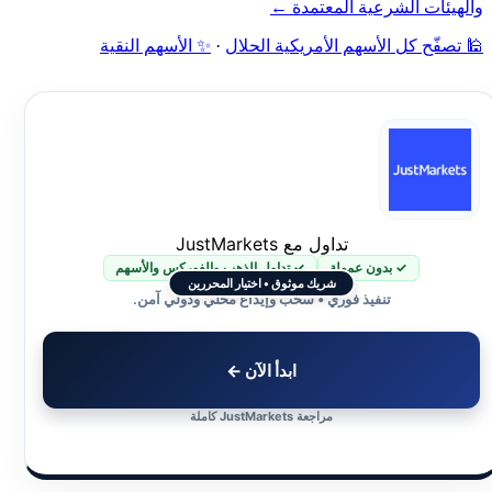
والهيئات الشرعية المعتمدة ←
🕌 تصفّح كل الأسهم الأمريكية الحلال
·
✨ الأسهم النقية
تداول مع JustMarkets
✓ بدون عمولة
✓ تداول الذهب والفوركس والأسهم
شريك موثوق • اختيار المحررين
تنفيذ فوري • سحب وإيداع محلي ودولي آمن.
ابدأ الآن ←
مراجعة JustMarkets كاملة