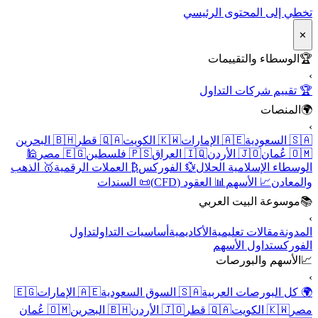
تخطي إلى المحتوى الرئيسي
✕
🏆
الوسطاء والتقييمات
›
🏆 تقييم شركات التداول
🌍
المنصات
›
🇸🇦 السعودية
🇦🇪 الإمارات
🇰🇼 الكويت
🇶🇦 قطر
🇧🇭 البحرين
🇴🇲 عُمان
🇯🇴 الأردن
🇮🇶 العراق
🇵🇸 فلسطين
🇪🇬 مصر
🕌
الوسطاء الإسلامية الحلال
💱 الفوركس
₿ العملات الرقمية
🥇 الذهب
والمعادن
📈 الأسهم
📊 العقود (CFD)
📜 السندات
📚
موسوعة البيت العربي
›
المدونة
مقالات تعليمية
الأكاديمية
أساسيات التداول
تداول
الفوركس
تداول الأسهم
📈
الأسهم والبورصات
›
🌍 كل البورصات العربية
🇸🇦 السوق السعودية
🇦🇪 الإمارات
🇪🇬
مصر
🇰🇼 الكويت
🇶🇦 قطر
🇯🇴 الأردن
🇧🇭 البحرين
🇴🇲 عُمان