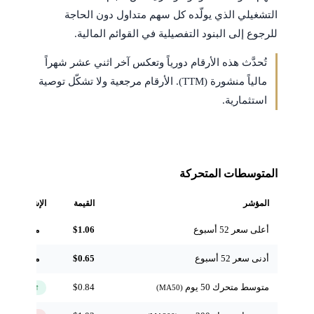
التشغيلي الذي يولّده كل سهم متداول دون الحاجة
للرجوع إلى البنود التفصيلية في القوائم المالية.
تُحدَّث هذه الأرقام دورياً وتعكس آخر اثني عشر شهراً
مالياً منشورة (TTM). الأرقام مرجعية ولا تشكّل توصية
استثمارية.
المتوسطات المتحركة
المؤشر
القيمة
الإشارة
أعلى سعر 52 أسبوع
$1.06
مرجعي
أدنى سعر 52 أسبوع
$0.65
مرجعي
متوسط متحرك 50 يوم
$0.84
↑ فوق
(MA50)