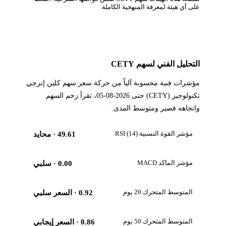
على أي هيئة لمعرفة المنهجية الكاملة.
التحليل الفني لسهم CETY
مؤشرات فنية محسوبة آلياً من حركة سعر سهم كلين إنرجي
تكنولوجيز (CETY) حتى 2026-08-05، تقرأ زخم السهم
واتجاهه قصير ومتوسط المدى.
مؤشر القوة النسبية RSI (14)
49.61
· محايد
مؤشر الماكد MACD
0.00
· سلبي
المتوسط المتحرك 20 يوم
0.92
· السعر سلبي
المتوسط المتحرك 50 يوم
0.86
· السعر إيجابي