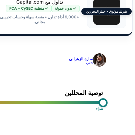
تداول مع Capital.com
✓ بدون عمولة
✓ منظمة FCA + CySEC
شريك موثوق • اختيار المحررين
+9,000 أداة تداول • منصة سهلة وحساب تجريبي
مجاني.
✓
سارة الزهراني
كاتب
توصية المحللين
شراء