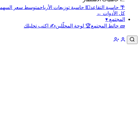
🌴 حاسبة التقاعد
💵 حاسبة توزيعات الأرباح
متوسط سعر السهم
كل الأدوات ←
المجتمع
▾
🧱 حائط المجتمع
🏆 لوحة المحلّلين
✍️ اكتب تحليلك