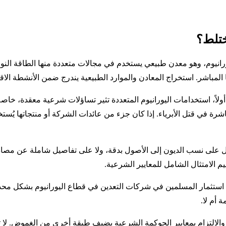
ج واستكشاف اليورانيوم، وهو معدن طبيعي يستخدم في مجالات متعددة منها الطاق
با المباشر. استخراج المعادن والموارد الطبيعية يندرج ضمن الأنشطة ال
Denison Min يواجه تعقيدات متعددة. أولاً، استخدامات اليورانيوم المتعددة تثير تساؤلات ش
شرة في قتل الأبرياء. إذا كان جزء من عائدات الشركة أو منتجاتها ي
حصول على نسب الديون إلى الأصول بدقة، ولا على تفاصيل شاملة عن مصادر
م الامتثال الشامل للمعايير الشرعية.
 استثمار المسلمين في شركات التعدين في قطاع اليورانيوم بشكل محدد.
أم لا.
وي والالتزام بمعايير الحوكمة الشرعية يضيف طبقة أخرى من الغموض. لا