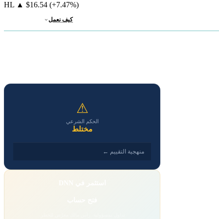
HL
▲
$16.54
(+7.47%)
كيف نعمل
⚠
الحكم الشرعي
مختلط
منهجية التقييم ←
استثمر في DNN
فتح حساب
تداول بمسؤولية. رأس مالك معرّض للخطر.