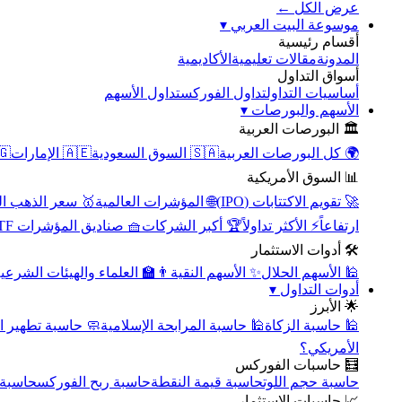
عرض الكل ←
▾
موسوعة البيت العربي
أقسام رئيسية
الأكاديمية
مقالات تعليمية
المدونة
أسواق التداول
تداول الأسهم
تداول الفوركس
أساسيات التداول
▾
الأسهم والبورصات
🏛️ البورصات العربية
مصر
🇦🇪 الإمارات
🇸🇦 السوق السعودية
🌍 كل البورصات العربية
📊 السوق الأمريكية
سعر الذهب اليوم
🌐 المؤشرات العالمية
🚀 تقويم الاكتتابات (IPO)
🧺 صناديق المؤشرات ETF
🏆 أكبر الشركات
⚡ الأكثر تداولاً
ارتفاعاً
🛠️ أدوات الاستثمار
‍🏫 العلماء والهيئات الشرعية
✨ الأسهم النقية
🕌 الأسهم الحلال
▾
أدوات التداول
🌟 الأبرز
سبة تطهير الأسهم
🕌 حاسبة المرابحة الإسلامية
🕌 حاسبة الزكاة
الأمريكي؟
🧮 حاسبات الفوركس
محورية
حاسبة ربح الفوركس
حاسبة قيمة النقطة
حاسبة حجم اللوت
📈 حاسبات الاستثمار