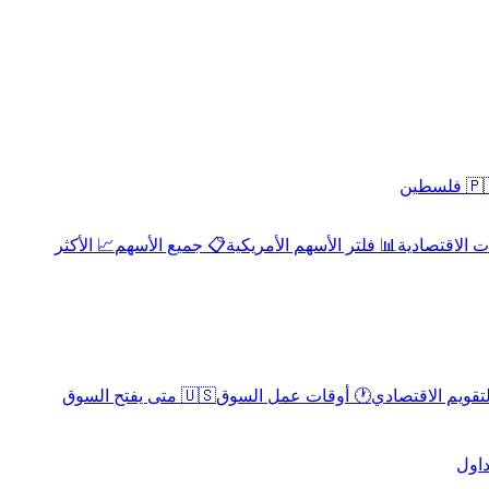
 فلسطين
 الاقتصادية
📊 فلتر الأسهم الأمريكية
📋 جميع الأسهم
📈 الأكثر
لتقويم الاقتصادي
🕐 أوقات عمل السوق
🇺🇸 متى يفتح السوق
داول