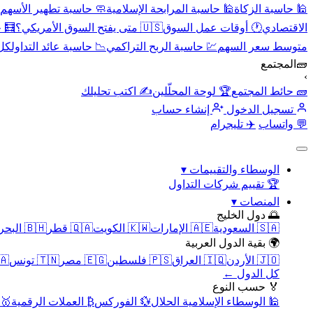
🕌 حاسبة الزكاة
🕌 حاسبة المرابحة الإسلامية
🧼 حاسبة تطهير الأسهم
الاقتصادي
🕐 أوقات عمل السوق
🇺🇸 متى يفتح السوق الأمريكي؟
🧮 
متوسط سعر السهم
💹 حاسبة الربح التراكمي
📉 حاسبة عائد التداول
كل 
🧱
المجتمع
›
🧱 حائط المجتمع
🏆 لوحة المحلّلين
✍️ اكتب تحليلك
تسجيل الدخول
إنشاء حساب
💬 واتساب
✈️ تليجرام
الوسطاء والتقييمات
▾
🏆 تقييم شركات التداول
المنصات
▾
🌅 دول الخليج
🇸🇦 السعودية
🇦🇪 الإمارات
🇰🇼 الكويت
🇶🇦 قطر
🇧🇭 البحرين
🌍 بقية الدول العربية
🇯🇴 الأردن
🇮🇶 العراق
🇵🇸 فلسطين
🇪🇬 مصر
🇹🇳 تونس
🇲🇦 
كل الدول ←
🏅 حسب النوع
🕌 الوسطاء الإسلامية الحلال
💱 الفوركس
₿ العملات الرقمية
🥇 