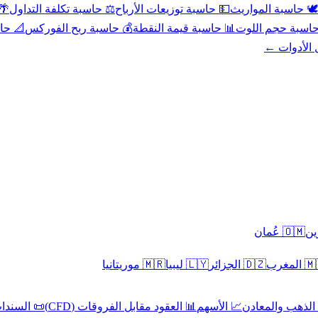
عد
⚖️ حاسبة تكلفة التداول
💵 حاسبة توزيعات الأرباح
🕊️ حاسبة المواريث
حورية
💰 حاسبة ربح الفوركس
📊 حاسبة قيمة النقطة
🧮 حاسبة حجم ال
كل الأدوا
🇴🇲 عُمان
🇲🇷 موريتانيا
🇱🇾 ليبيا
🇩🇿 الجزائر
🇲🇦 ا
 السندات
📊 العقود مقابل الفروقات (CFD)
📈 الأسهم
🥇 الذهب والمع