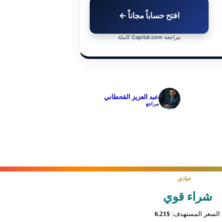
افتح حساباً مجاناً ←
مراجعة Capital.com كاملة
✓
عبد العزيز القحطاني
مراجع
حيادي
شراء قوي
السعر المستهدف:
$6.21