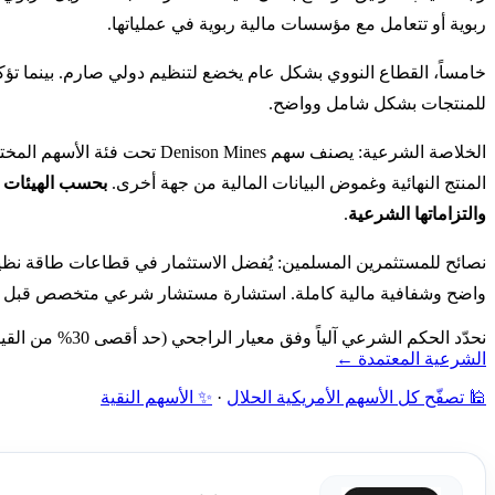
ربوية أو تتعامل مع مؤسسات مالية ربوية في عملياتها.
خامساً، القطاع النووي بشكل عام يخضع لتنظيم دولي صارم. بينما تؤكد ا
للمنتجات بشكل شامل وواضح.
الخلاصة الشرعية: يصنف سهم
المنتج النهائية وغموض البيانات المالية من جهة أخرى.
بحسب الهيئات ا
والتزاماتها الشرعية
.
نصائح للمستثمرين المسلمين: يُفضل الاستثمار في قطاعات طاقة نظي
واضح وشفافية مالية كاملة. استشارة مستشار شرعي متخصص قبل ال
نحدّد الحكم الشرعي آلياً وفق معيار الراجحي (حد أقصى 30% من القيمة السوقية): فحص نشاط الشركة أولاً، ثم نسبة الديون ونسبة الإيرادات الربوية إلى القيمة السوقية — دون مراجعة بشرية.
الشرعية المعتمدة ←
🕌 تصفّح كل الأسهم الأمريكية الحلال
·
✨ الأسهم النقية