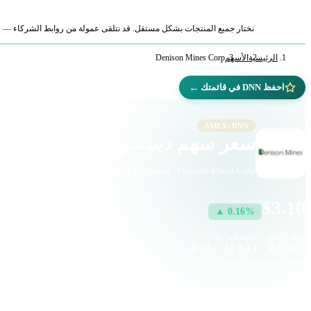
نختار جميع المنتجات بشكل مستقل. قد نتلقى عمولة من روابط الشركاء — لا ي
الرئيسية
الأسهم
Denison Mines Corp
←
احفظ DNN في قائمتك
AMEX: DNN
سعر سهم دينيسون ماينز (DNN)
Denison Mines Corp · الطاقة · AMEX
$3.10
▲ 0.16%
سعر إغلاق
5 أغسطس 2026
-0.23
—
3.13 M
2.54 B
القيمة السوقية
حجم التداول
P/E
EPS