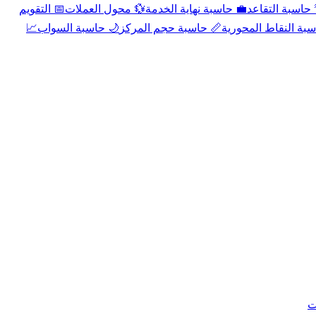
📅 التقويم
💱 محول العملات
💼 حاسبة نهاية الخدمة
🌴 حاسبة التقا
📈
🌙 حاسبة السواب
📏 حاسبة حجم المركز
📐 حاسبة النقاط الم
