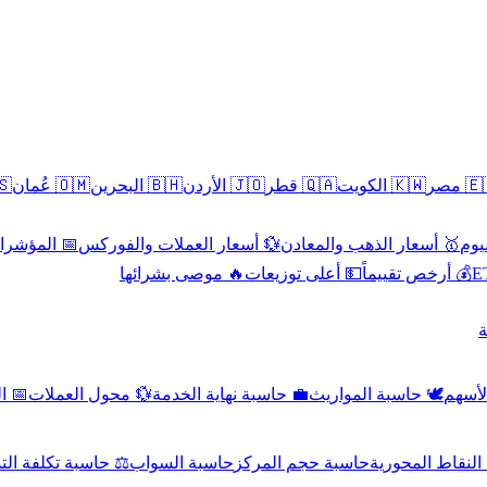
سطين
🇴🇲 عُمان
🇧🇭 البحرين
🇯🇴 الأردن
🇶🇦 قطر
🇰🇼 الكويت
🇪🇬 
 الاقتصادية
💱 أسعار العملات والفوركس
🥇 أسعار الذهب والمعادن
🥇 
🔥 موصى بشرائها
💵 أعلى توزيعات
💰 أرخص تقييماً

صادي
💱 محول العملات
💼 حاسبة نهاية الخدمة
🕊️ حاسبة المواريث
🧼 حا
اسبة تكلفة التداول
حاسبة السواب
حاسبة حجم المركز
حاسبة النقاط ال