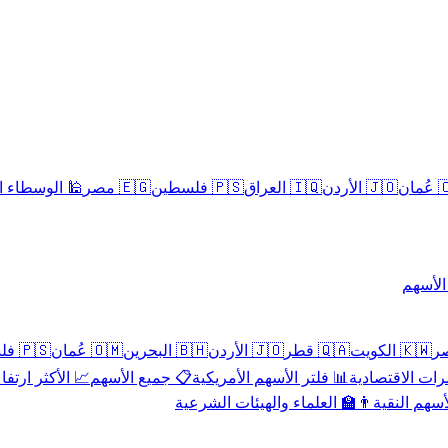
سلامية الحلال
🇪🇬 مصر
🇵🇸 فلسطين
🇮🇶 العراق
🇯🇴 الأردن
🇴
تداول 
🇵🇸 فلسطين
🇴🇲 عُمان
🇧🇭 البحرين
🇯🇴 الأردن
🇶🇦 قطر
🇰🇼 الكويت
 الأكثر ارتفاعاً
📋 جميع الأسهم
📊 فلتر الأسهم الأمريكية
📅 المؤشرات ا
👨‍🏫 العلماء والهيئات الشرعية
✨ الأسهم ال