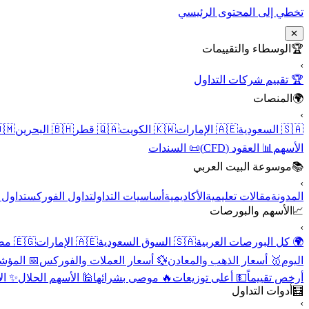
تخطي إلى المحتوى الرئيسي
✕
الوسطاء والتقييمات
🏆
›
🏆 تقييم شركات التداول
المنصات
🌍
›
 عُمان
🇧🇭 البحرين
🇶🇦 قطر
🇰🇼 الكويت
🇦🇪 الإمارات
🇸🇦 السعودية
📜 السندات
📊 العقود (CFD)
الأسهم
موسوعة البيت العربي
📚
›
الأسهم
تداول الفوركس
أساسيات التداول
الأكاديمية
مقالات تعليمية
المدونة
الأسهم والبورصات
📈
›
🇪🇬 مصر
🇦🇪 الإمارات
🇸🇦 السوق السعودية
🌍 كل البورصات العربية
لاقتصادية
💱 أسعار العملات والفوركس
🥇 أسعار الذهب والمعادن
اليوم
نقية
🕌 الأسهم الحلال
🔥 موصى بشرائها
💵 أعلى توزيعات
أرخص تقييماً
أدوات التداول
🧮
›