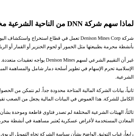
لماذا سهم شركة DNN من الناحية الشرعية مختلط؟
شركة Denison Mines Corp تعمل في قطاع استخرا
بأنشطة محرمة بطبيعتها مثل الخمور أو لحوم الخنزير أو القمار أو الر
غير أن التقييم الشرعي لسهم es
الإسلامية تحرم الإسهام في تطوير أسلحة دمار شامل والمساهمة المبا
الشرعية.
ثانياً، بيانات الشركة المالية المتاحة محدودة جداً. لم نتمكن من ال
الكامل للشركة. هذا الغموض في البيانات المالية يجعل من الصعب تقيي
ثالثاً، الهيئات الشرعية المختلفة لم تصدر فتاوى قاطعة وموحدة بشأن
المعادن المستخدمة لأغراض عسكرية يُعتبر مساهمة في أنشطة محرمة 
رابعاً، غياب التوثيق الواضح بشأن سياسة الشركة تجاه التمويل الرب