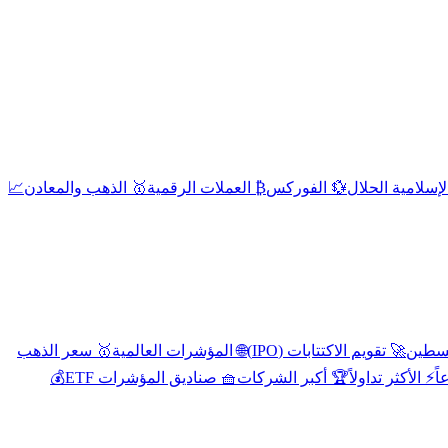
إسلامية الحلال
💱 الفوركس
₿ العملات الرقمية
🥇 الذهب والمعادن
📈
🚀 تقويم الاكتتابات (IPO)
🌐 المؤشرات العالمية
🥇 سعر الذهب
اً
⚡ الأكثر تداولاً
🏆 أكبر الشركات
🧺 صناديق المؤشرات ETF
💰