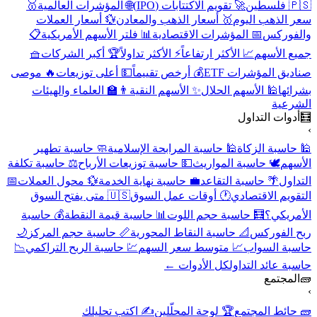
🇵🇸 فلسطين
🚀 تقويم الاكتتابات (IPO)
🌐 المؤشرات العالمية
🥇
سعر الذهب اليوم
🥇 أسعار الذهب والمعادن
💱 أسعار العملات
والفوركس
📅 المؤشرات الاقتصادية
📊 فلتر الأسهم الأمريكية
📋
جميع الأسهم
📈 الأكثر ارتفاعاً
⚡ الأكثر تداولاً
🏆 أكبر الشركات
🧺
صناديق المؤشرات ETF
💰 أرخص تقييماً
💵 أعلى توزيعات
🔥 موصى
بشرائها
🕌 الأسهم الحلال
✨ الأسهم النقية
👨‍🏫 العلماء والهيئات
الشرعية
🧮
أدوات التداول
›
🕌 حاسبة الزكاة
🕌 حاسبة المرابحة الإسلامية
🧼 حاسبة تطهير
الأسهم
🕊️ حاسبة المواريث
💵 حاسبة توزيعات الأرباح
⚖️ حاسبة تكلفة
التداول
🌴 حاسبة التقاعد
💼 حاسبة نهاية الخدمة
💱 محول العملات
📅
التقويم الاقتصادي
🕐 أوقات عمل السوق
🇺🇸 متى يفتح السوق
الأمريكي؟
🧮 حاسبة حجم اللوت
📊 حاسبة قيمة النقطة
💰 حاسبة
ربح الفوركس
📐 حاسبة النقاط المحورية
📏 حاسبة حجم المركز
🌙
حاسبة السواب
📈 متوسط سعر السهم
💹 حاسبة الربح التراكمي
📉
حاسبة عائد التداول
كل الأدوات ←
🧱
المجتمع
›
🧱 حائط المجتمع
🏆 لوحة المحلّلين
✍️ اكتب تحليلك