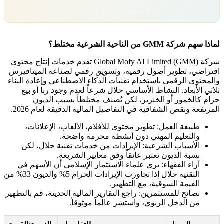
تداول بمسؤولية. رأس مالك معرّض للخطر.
لماذا سهم شركة GMM من الناحية الشرعية مختلط؟
شركة Global Mofy AI Limited (GMM) تقدم خدمات إنتاج محتوى
افتراضي، تطوير أصول رقمية، وتسويق رقمي لصناعة الميتافيرس
والمحتوى الرقمي باستخدام تقنيات الذكاء الاصطناعي وإعادة البناء
ثلاثي الأبعاد. النشاط الأساسي حلال شرعاً لعدم وجود ربا أو بيع
حرام كالخمور أو الخنزير، لكن يُصنف مختلطاً بسبب الديون
المرتفعة ونقص الشفافية في التفاصيل المالية الدقيقة لعام 2026.
طبيعة العمل: تطوير محتوى للأفلام، الألعاب، الإعلانات،
والتعليم المهني دون أنشطة محرمة واضحة.
الأسباب الشرعية: الإيرادات من خدمات تقنية حلال، لكن
نسبة الديون تعتبر عائقاً وفق معايير الشريعة.
آراء الفقهاء: يرى علماء الاستثمار الإسلامي أن الأسهم في
التقنية حلال إذا تجاوزت الإيرادات الحرام 5% والديون 33% من
القيمة السوقية، مع التطهير.
نصائح للمستثمرين: راجع التقارير المالية الحديثة، قم بالتطهير
من الدخل الربوي، واستشر عالماً موثوقاً.