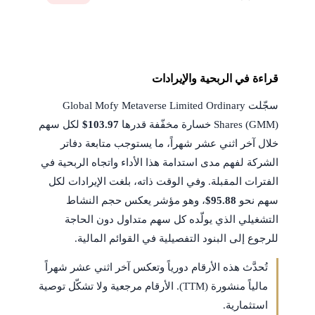
قراءة في الربحية والإيرادات
سجّلت Global Mofy Metaverse Limited Ordinary
Shares (GMM) خسارة مخفّفة قدرها
$103.97
لكل سهم
خلال آخر اثني عشر شهراً، ما يستوجب متابعة دفاتر
الشركة لفهم مدى استدامة هذا الأداء واتجاه الربحية في
الفترات المقبلة. وفي الوقت ذاته، بلغت الإيرادات لكل
سهم نحو
$95.88
، وهو مؤشر يعكس حجم النشاط
التشغيلي الذي يولّده كل سهم متداول دون الحاجة
للرجوع إلى البنود التفصيلية في القوائم المالية.
تُحدَّث هذه الأرقام دورياً وتعكس آخر اثني عشر شهراً
مالياً منشورة (TTM). الأرقام مرجعية ولا تشكّل توصية
استثمارية.