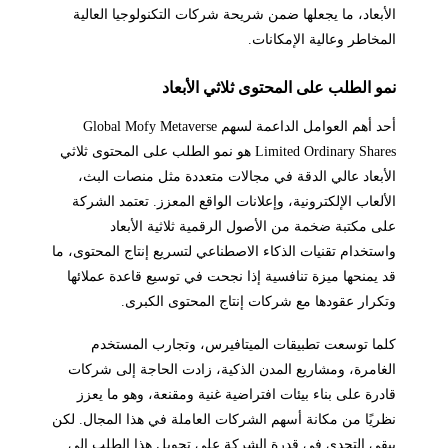
الأبعاد، ما يجعلها ضمن شريحة شركات التكنولوجيا العالية
المخاطر وعالية الإمكانات.
نمو الطلب على المحتوى ثلاثي الأبعاد
أحد أهم العوامل الداعمة لسهم Global Mofy Metaverse
Limited Ordinary Shares هو نمو الطلب على المحتوى ثلاثي
الأبعاد عالي الدقة في مجالات متعددة مثل منصات البث،
الألعاب الإلكترونية، وإعلانات الواقع المعزز. تعتمد الشركة
على مكتبة ضخمة من الأصول الرقمية ثلاثية الأبعاد
واستخدام تقنيات الذكاء الاصطناعي لتسريع إنتاج المحتوى، ما
قد يمنحها ميزة تنافسية إذا نجحت في توسيع قاعدة عملائها
وتكرار عقودها مع شركات إنتاج المحتوى الكبرى.
كلما توسعت تطبيقات الميتافيرس، وتجارب المستخدم
الغامرة، ومشاريع المدن الذكية، زادت الحاجة إلى شركات
قادرة على بناء بيئات افتراضية غنية ومقنعة، وهو ما يعزز
نظريًا من مكانة أسهم الشركات العاملة في هذا المجال. لكن
يبقى التحدي في قدرة الشركة على تحويل هذا الطلب إلى