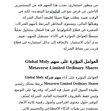
من منظور استثماري، يجذب هذا السهم فئة من المستثمرين
الباحثين عن فرص نمو في
التكنولوجيا
المتقدمة، لكنه في
الوقت نفسه يتطلب فهمًا عميقًا لطبيعة أعمال الشركة،
وهيكلها المالي، ومستوى المخاطر المرتبط بأسهم الشركات
الصغيرة في قطاع التكنولوجيا. في هذا المقال سنتناول تحليلًا
مبسطًا للعوامل المؤثرة في الأداء، مستقبل السهم، تقييم
مدى أمان الاستثمار، بالإضافة إلى بدائل استثمارية في قطاع
قريب من نشاط الشركة.
العوامل المؤثرة على سهم Global Mofy
Metaverse Limited Ordinary Shares
العوامل المؤثرة على أداء
سهم شركة Global Mofy
Metaverse Limited Ordinary Shares
ترتبط بشكل رئيسي
بطبيعة السوق الذي تعمل فيه الشركة، وقدرتها على التوسع،
وليس فقط بالظروف الاقتصادية العامة. الشركة تُصنَّف
كتوفير حلول محتوى افتراضي وأصول رقمية ثلاثية الأبعاد،
مستفيدة من تقنيات الذكاء الاصطناعي والتجسيم ثلاثي