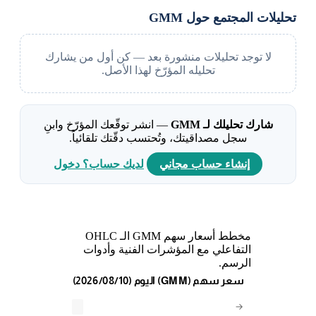
تحليلات المجتمع حول GMM
لا توجد تحليلات منشورة بعد — كن أول من يشارك
تحليله المؤرّخ لهذا الأصل.
شارك تحليلك لـ GMM
— انشر توقّعك المؤرّخ وابنِ
سجل مصداقيتك، وتُحتسب دقّتك تلقائياً.
إنشاء حساب مجاني
لديك حساب؟ دخول
مخطط أسعار سهم GMM الـ OHLC
التفاعلي مع المؤشرات الفنية وأدوات
الرسم.
(2026/08/10) اليوم (GMM) سعر سهم
→