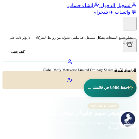
تسجيل الدخول
إنشاء حساب
💬 واتساب
✈️ تليجرام
نختار جميع المنتجات بشكل مستقل. قد نتلقى عمولة من روابط الشركاء — لا يؤثر ذلك على
تقييماتنا.
كيف نعمل
الرئيسية
الأسهم
Global Mofy Metaverse Limited Ordinary Shares
←
احفظ GMM في قائمتك
NASDAQ: GMM
سعر سهم جلوبال موفي ميتافيرس (GMM)
Global Mofy Metaverse Limited Ordinary Shares · التكنولوجيا ·
ناسداك