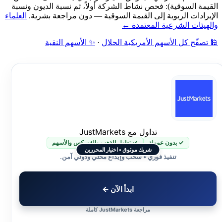
القيمة السوقية): فحص نشاط الشركة أولاً، ثم نسبة الديون ونسبة
الإيرادات الربوية إلى القيمة السوقية — دون مراجعة بشرية.
العلماء
والهيئات الشرعية المعتمدة ←
🕌 تصفّح كل الأسهم الأمريكية الحلال
·
✨ الأسهم النقية
تداول مع JustMarkets
✓ بدون عمولة
✓ تداول الذهب والفوركس والأسهم
شريك موثوق • اختيار المحررين
تنفيذ فوري • سحب وإيداع محلي ودولي آمن.
ابدأ الآن ←
مراجعة JustMarkets كاملة