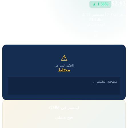
$2.93
▲ 1.38%
سعر إغلاق
7 أغسطس 2026
403
1.65 M
القيمة السوقية
حجم التداول
1.84
—
EPS
P/E
⚠
الحكم الشرعي
مختلط
منهجية التقييم ←
استثمر في GMM
فتح حساب