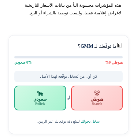
هذه المؤشرات محسوبة آلياً من بيانات الأسعار التاريخية
لأغراض إعلامية فقط، وليست توصية بالشراء أو البيع.
📊
ما توقّعك لـ
GMM
؟
هبوطي
0
%
% صعودي
0
كن أول من يُسجّل توقّعه لهذا الأصل
🐂
🐻
أو
هبوطي
صعودي
Bullish
Bearish
سجّل دخولك
لتتبّع دقة توقعاتك عبر الزمن.