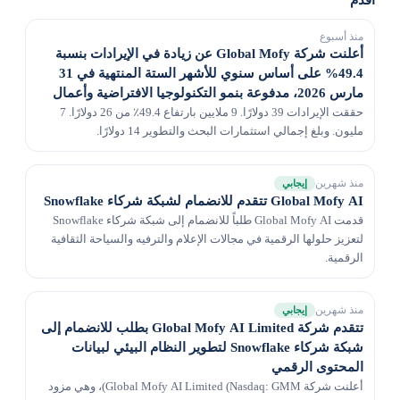
منذ أسبوع
أعلنت شركة Global Mofy عن زيادة في الإيرادات بنسبة
49.4% على أساس سنوي للأشهر الستة المنتهية في 31
مارس 2026، مدفوعة بنمو التكنولوجيا الافتراضية وأعمال
الأصول الرقمية الجديدة للذكاء الاصطناعي
حققت الإيرادات 39 دولارًا. 9 ملايين بارتفاع 49.4٪ من 26 دولارًا. 7
مليون. وبلغ إجمالي استثمارات البحث والتطوير 14 دولارًا.
منذ شهرين
إيجابي
Global Mofy AI تتقدم للانضمام لشبكة شركاء Snowflake
قدمت Global Mofy AI طلباً للانضمام إلى شبكة شركاء Snowflake
لتعزيز حلولها الرقمية في مجالات الإعلام والترفيه والسياحة الثقافية
الرقمية.
منذ شهرين
إيجابي
تتقدم شركة Global Mofy AI Limited بطلب للانضمام إلى
شبكة شركاء Snowflake لتطوير النظام البيئي لبيانات
المحتوى الرقمي
أعلنت شركة Global Mofy AI Limited (Nasdaq: GMM)، وهي مزود