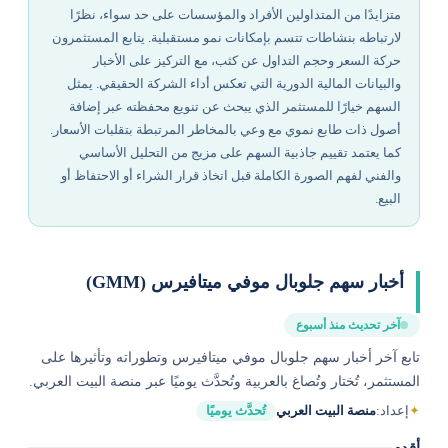
متزايدًا من المتداولين الأفراد والمؤسسات على حد سواء، نظرًا
لارتباطه بنشاطات تتسم بإمكانات نمو مستقبلية. يتابع المستثمرون
حركة السعر وحجم التداول عن كثب، مع التركيز على الأخبار
والبيانات المالية الدورية التي تعكس أداء الشركة الحقيقي. يمثل
السهم خيارًا للمستثمر الذي يبحث عن تنويع محفظته عبر إضافة
أصول ذات طابع نموي مع وعي بالمخاطر المرتبطة بتقلبات الأسعار.
كما يعتمد تقييم جاذبية السهم على مزيج من التحليل الأساسي
والفني لفهم الصورة الكاملة قبل اتخاذ قرار الشراء أو الاحتفاظ أو
البيع.
أخبار سهم جلوبال موفي ميتافيرس (GMM)
آخر تحديث منذ أسبوع
تابع آخر أخبار سهم جلوبال موفي ميتافيرس وتطوراته وتأثيرها على
المستثمر، تُختار وتُصاغ بالعربية وتُحدَّث يوميًا عبر منصة البيت العربي.
✦
إعداد:
منصة البيت العربي
تُحدَّث يوميًا
أقدم