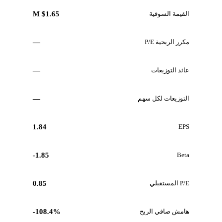
القيمة السوقية
$1.65 M
مكرر الربحية P/E
—
عائد التوزيعات
—
التوزيعات لكل سهم
—
1.84
EPS
-1.85
Beta
P/E المستقبلي
0.85
هامش صافي الربح
-108.4%