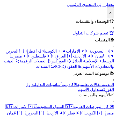
تخطي إلى المحتوى الرئيسي
✕
🏆
الوسطاء والتقييمات
›
🏆 تقييم شركات التداول
🌍
المنصات
›
🇸🇦 السعودية
🇦🇪 الإمارات
🇰🇼 الكويت
🇶🇦 قطر
🇧🇭 البحرين
🇴🇲 عُمان
🇯🇴 الأردن
🇮🇶 العراق
🇵🇸 فلسطين
🇪🇬 مصر
🕌
الوسطاء الإسلامية الحلال
💱 الفوركس
₿ العملات الرقمية
🥇 الذهب
والمعادن
📈 الأسهم
📊 العقود (CFD)
📜 السندات
📚
موسوعة البيت العربي
›
المدونة
مقالات تعليمية
الأكاديمية
أساسيات التداول
تداول
الفوركس
تداول الأسهم
📈
الأسهم والبورصات
›
🌍 كل البورصات العربية
🇸🇦 السوق السعودية
🇦🇪 الإمارات
🇪🇬
مصر
🇰🇼 الكويت
🇶🇦 قطر
🇯🇴 الأردن
🇧🇭 البحرين
🇴🇲 عُمان