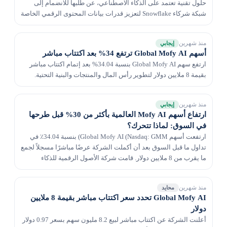
حلول تقنية تعتمد على الذكاء الاصطناعي، عن طلبها للانضمام إلى
شبكة شركاء Snowflake لتعزيز قدرات بيانات المحتوى الرقمي الخاصة
بها. تهدف الشركة إلى تطوير حلول متكامل...
منذ شهرين
إيجابي
أسهم Global Mofy AI ترتفع 34% بعد اكتتاب مباشر
ارتفع سهم Global Mofy AI بنسبة 34.04% بعد إتمام اكتتاب مباشر
بقيمة 8 ملايين دولار لتطوير رأس المال والمنتجات والبنية التحتية.
منذ شهرين
إيجابي
ارتفاع أسهم Mofy AI العالمية بأكثر من 30% قبل طرحها
في السوق: لماذا تتحرك؟
ارتفعت أسهم Global Mofy AI (Nasdaq: GMM) بنسبة 34.04٪ في
تداول ما قبل السوق بعد أن أكملت الشركة عرضًا مباشرًا مسجلاً لجمع
ما يقرب من 8 ملايين دولار. قامت شركة الأصول الرقمية للذكاء
الاصطناعي والثلاثية الأبعاد ومقرها بكين...
منذ شهرين
محايد
Global Mofy AI تحدد سعر اكتتاب مباشر بقيمة 8 ملايين
دولار
أعلنت الشركة عن اكتتاب مباشر لبيع 8.2 مليون سهم بسعر 0.97 دولار