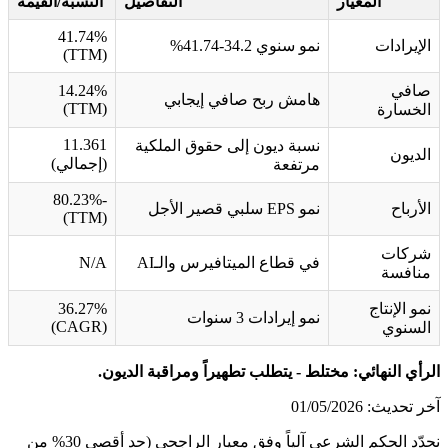
المعيار
التفاصيل
النسبة/القيمة
41.74%
الإيرادات
نمو سنوي 34.2-41.74%
(TTM)
صافي
14.24%
هامش ربح صافي إيجابي
(TTM)
الخسارة
11.361
نسبة ديون إلى حقوق الملكية
الديون
(إجمالي)
مرتفعة
-80.23%
الأرباح
نمو EPS سلبي قصير الأجل
(TTM)
شركات
في قطاع الميتافيرس والـAI
N/A
منافسة
نمو الإنتاج
36.27%
نمو إيرادات 3 سنوات
(CAGR)
السنوي
الرأي النهائي: مختلط - يتطلب تطهيراً ومراقبة الديون.
آخر تحديث: 01/05/2026
نحدّد الحكم الشرعي آلياً وفق معيار الراجحي (حد أقصى 30% من