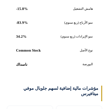
هامش التشغيل
-15.8%
نمو الأرباح (ربع سنوي)
-83.9%
نمو الإيرادات (ربع سنوي)
34.2%
نوع الأصل
Common Stock
البورصة
ناسداك
مؤشرات مالية إضافية لسهم جلوبال موفي
ميتافيرس