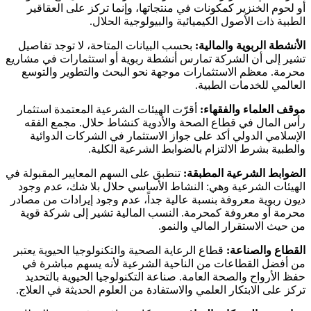
أو لحوم الخنزير كمكونات في منتجاتها، وإنما تركز على العقاقير
الطبية ذات الأصول الكيميائية والبيولوجية الحلال.
الأنشطة الربوية والمالية:
بحسب البيانات المتاحة، لا توجد تفاصيل
تشير إلى أن الشركة تمارس أنشطة ربوية أو استثمارات في مشاريع
محرمة. معظم الاستثمارات موجهة نحو البحث والتطوير والتوسع
العالمي للخدمات الطبية.
موقف العلماء والفقهاء:
أقرّت الهيئات الشرعية المعتمدة استثمار
رأس المال في قطاع الصحة والأدوية كنشاط حلال. مجمع الفقه
الإسلامي الدولي أكد على جواز الاستثمار في الشركات الدوائية
والطبية بشرط الالتزام بالضوابط الشرعية الكلية.
الضوابط الشرعية المطبقة:
تنطبق على السهم المعايير المقبولة في
الهيئات الشرعية وهي: النشاط الأساسي حلال بلا شك، عدم وجود
ديون ربوية معروفة بنسبة عالية جداً، عدم وجود إيرادات من مصادر
محرمة أو معروفة كمحرمة. النسب المالية تشير إلى شركة قوية
من حيث الاستقرار المالي والنمو.
القطاع والصناعة:
قطاع الرعاية الصحية والتكنولوجيا الحيوية يعتبر
من أفضل القطاعات من الناحية الشرعية لأنه يسهم مباشرة في
حفظ الأرواح والصحة العامة. صناعة التكنولوجيا الحيوية بالتحديد
تركز على الابتكار العلمي والاستفادة من العلوم الحديثة في العلاج.