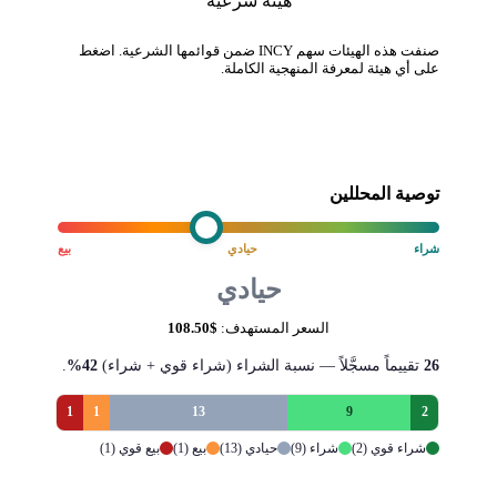
هيئة شرعية
صنفت هذه الهيئات سهم INCY ضمن قوائمها الشرعية. اضغط
على أي هيئة لمعرفة المنهجية الكاملة.
توصية المحللين
شراء
حيادي
بيع
حيادي
السعر المستهدف:
$108.50
26
تقييماً مسجَّلاً — نسبة الشراء (شراء قوي + شراء)
42%
.
1
1
13
9
2
شراء قوي (2)
شراء (9)
حيادي (13)
بيع (1)
بيع قوي (1)