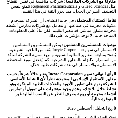
مقارنة مع الشركات المنافسة:
شركات منافسة في نفس القطاع
مثل Gilead Sciences و Regeneron Pharmaceuticals تتمتع بنفس
التصنيف الشرعي الحلال، مما يعزز الثقة في هذا التقييم.
نقاط الاستثناء المحتملة:
في حالة اكتشاف أن الشركة تستخدم
مكونات محرمة في صناعتها أو تتعامل مع شركات تمارس أنشطة
محرمة بشكل مباشر، قد يتغير التقييم. لكن بناءً على المعلومات
المتاحة حالياً، لا توجد مؤشرات على ذلك.
توصيات للمستثمرين المسلمين:
يمكن للمستثمرين المسلمين
الاستثمار في سهم Incyte Corporation بثقة من الناحية الشرعية.
يُنصح بمتابعة التقارير المالية السنوية والربع سنوية للشركة للتأكد
من استمرار الالتزام بالمعايير الشرعية. كما يُفضل تنويع المحفظة
الاستثمارية والاستثمار في عدة شركات طبية حلال.
الرأي النهائي:
سهم Incyte Corporation يعتبر حلالاً شرعاً بحسب
معايير الاستثمار الإسلامي المعتمدة، نظراً لأن النشاط الأساسي
للشركة يقوم على تطوير الأدوية والعلاجات الطبية المبتكرة وهو
نشاط حلال بلا شك، وعدم وجود مؤشرات على تمويل أو تمارس
أنشطة محرمة أو ربوية بصرف النظر عن النسب المالية غير
المتوفرة حالياً.
تاريخ التحليل:
أغسطس 2026
نحدّد الحكم الشرعي آلياً وفق معيار الراجحي (حد أقصى 30% من