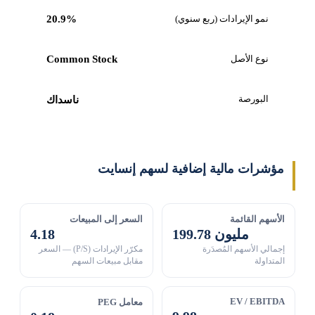
نمو الإيرادات (ربع سنوي)
20.9%
نوع الأصل
Common Stock
البورصة
ناسداك
مؤشرات مالية إضافية لسهم إنسايت
الأسهم القائمة
السعر إلى المبيعات
199.78 مليون
4.18
إجمالي الأسهم المُصدَرة
مكرّر الإيرادات (P/S) — السعر
المتداولة
مقابل مبيعات السهم
EV / EBITDA
معامل PEG