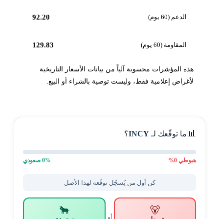
الدعم (60 يوم)
92.20
المقاومة (60 يوم)
129.83
هذه المؤشرات محسوبة آلياً من بيانات الأسعار التاريخية
لأغراض إعلامية فقط، وليست توصية بالشراء أو البيع.
📊
ما توقّعك لـ
INCY
؟
هبوطي
0
%
% صعودي
0
كن أول من يُسجّل توقّعه لهذا الأصل
🐂
🐻
أو