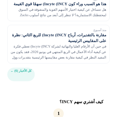
هذا هو السبب وراء كون Incyte (INCY) سهمًا قوي القيمة
هل تتساءل عن كيفية اختيار الأسهم القوية والمتفوقة في السوق
لمحفظتك الاستثمارية؟ لا تنظر إلى أبعد من نتائج أسلوب Zacks.
منذ أسبوع
مقارنة بالتقديرات، أرباح Incyte (INCY) للربع الثاني: نظرة
على المقاييس الرئيسية
في حين أن الأرقام العليا والنهائية لشركة Incyte (INCY) تعطي فكرة
عن كيفية أداء الأعمال في الربع المنتهي في يونيو 2026، فقد يكون من
المفيد النظر في كيفية مقارنة بعض مقاييسها الرئيسية بتقديرات وول
ستريت وقيم العام الماضي.
كل الأخبار (6)
←
كيف أشتري سهم INCY؟
1