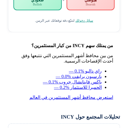
هبوطي
صعودي
Bullish
Bearish
سجّل دخولك
لتتبّع دقة توقعاتك عبر الزمن.
من يمتلك سهم INCY من كبار المستثمرين؟
من بين محافظ أشهر المستثمرين التي نتتبعها وفق
أحدث الإفصاحات الرسمية.
راي داليو
— 0.1%
بارسيون برايفت
— 0.0%
باكس فاينانشال جروب
— 0.1%
الحمبرا للاستثمار
— 0.2%
استعرض محافظ أشهر المستثمرين في العالم
تحليلات المجتمع حول INCY