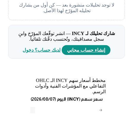
لا توجد تحليلات منشورة بعد — كن أول من يشارك
تحليله المؤرّخ لهذا الأصل.
شارك تحليلك لـ INCY
— انشر توقّعك المؤرّخ وابنِ
سجل مصداقيتك، وتُحتسب دقّتك تلقائياً.
إنشاء حساب مجاني
لديك حساب؟ دخول
مخطط أسعار سهم INCY الـ OHLC
التفاعلي مع المؤشرات الفنية وأدوات
الرسم.
(2026/08/07) اليوم (INCY) سعر سهم
→