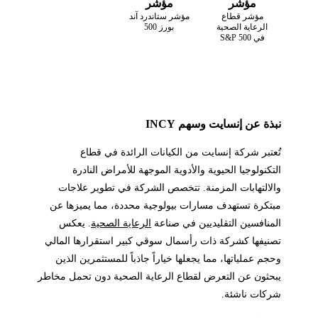
مؤشر
مؤشر
مؤشر قطاع
مؤشر ستاندرد آند
الرعاية الصحية
بورز 500
في S&P 500
نبذة عن إنسايت وسهم INCY
تُعتبر شركة إنسايت من الكيانات الرائدة في قطاع
التكنولوجيا الحيوية والأدوية الموجهة للأمراض النادرة
والالتهابات المزمنة. تتخصص الشركة في تطوير علاجات
مبتكرة تستهدف مسارات بيولوجية محددة، مما يميزها عن
المنافسين التقليديين في صناعة
الرعاية الصحية
. يعكس
تصنيفها كشركة ذات رأسمال سوقي كبير استقرارها المالي
وحجم عملياتها، مما يجعلها خياراً جاذباً للمستثمرين الذين
يبحثون عن التعرض لقطاع الرعاية الصحية دون تحمل مخاطر
شركات ناشئة.