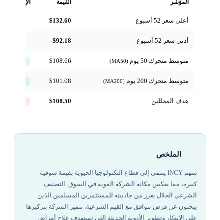
المؤشر
القيمة
الإشارة
أعلى سعر 52 أسبوع
$132.60
مرجعي
أدنى سعر 52 أسبوع
$92.18
مرجعي
متوسط متحرك 50 يوم
$108.66
↑ فوق
(MA50)
متوسط متحرك 200 يوم
$101.08
↑ فوق
(MA200)
هدف المحللين
$108.50
-9.8%
الملخص
سهم INCY ينتمي إلى قطاع التكنولوجيا الحيوية بقيمة سوقية
كبيرة، مما يعكس مكانة الشركة القوية في السوق. التصنيف
الشرعي الحلال يعزز من جاذبيته للمستثمرين المسلمين الذين
يبحثون عن فرص تتوافق مع القيم الشرعية. تتميز الشركة بتركيزها
على الابتكار وتطوير الأدوية الحديثة التي تستهدف علاج أمراض