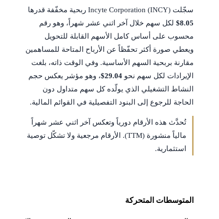
سجّلت Incyte Corporation (INCY) ربحية مخفّفة قدرها
$8.05
لكل سهم خلال آخر اثني عشر شهراً، وهو رقم
محسوب على أساس كامل الأسهم القابلة للتحويل
ويعطي صورة أكثر تحفّظاً عن الأرباح المتاحة للمساهمين
مقارنة بربحية السهم الأساسية. وفي الوقت ذاته، بلغت
الإيرادات لكل سهم نحو
$29.04
، وهو مؤشر يعكس حجم
النشاط التشغيلي الذي يولّده كل سهم متداول دون
الحاجة للرجوع إلى البنود التفصيلية في القوائم المالية.
تُحدَّث هذه الأرقام دورياً وتعكس آخر اثني عشر شهراً
مالياً منشورة (TTM). الأرقام مرجعية ولا تشكّل توصية
استثمارية.
المتوسطات المتحركة