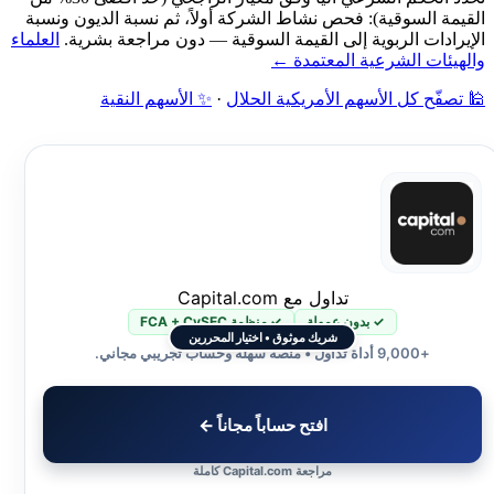
القيمة السوقية): فحص نشاط الشركة أولاً، ثم نسبة الديون ونسبة
الإيرادات الربوية إلى القيمة السوقية — دون مراجعة بشرية.
العلماء
والهيئات الشرعية المعتمدة ←
🕌 تصفّح كل الأسهم الأمريكية الحلال
·
✨ الأسهم النقية
تداول مع Capital.com
✓ بدون عمولة
✓ منظمة FCA + CySEC
شريك موثوق • اختيار المحررين
+9,000 أداة تداول • منصة سهلة وحساب تجريبي مجاني.
افتح حساباً مجاناً ←
مراجعة Capital.com كاملة