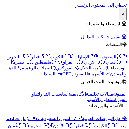
تخطي إلى المحتوى الرئيسي
✕
🏆
الوسطاء والتقييمات
›
🏆 تقييم شركات التداول
🌍
المنصات
›
🇸🇦 السعودية
🇦🇪 الإمارات
🇰🇼 الكويت
🇶🇦 قطر
🇧🇭 البحرين
🇴🇲 عُمان
🇯🇴 الأردن
🇮🇶 العراق
🇵🇸 فلسطين
🇪🇬 مصر
🕌
الوسطاء الإسلامية الحلال
💱 الفوركس
₿ العملات الرقمية
🥇 الذهب
والمعادن
📈 الأسهم
📊 العقود (CFD)
📜 السندات
📚
موسوعة البيت العربي
›
المدونة
مقالات تعليمية
الأكاديمية
أساسيات التداول
تداول
الفوركس
تداول الأسهم
📈
الأسهم والبورصات
›
🌍 كل البورصات العربية
🇸🇦 السوق السعودية
🇦🇪 الإمارات
🇪🇬
مصر
🇰🇼 الكويت
🇶🇦 قطر
🇯🇴 الأردن
🇧🇭 البحرين
🇴🇲 عُمان