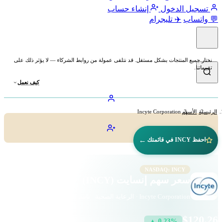
تسجيل الدخول
إنشاء حساب
💬 واتساب
✈️ تليجرام
نختار جميع المنتجات بشكل مستقل. قد نتلقى عمولة من روابط الشركاء — لا يؤثر ذلك على
تقييماتنا.
كيف نعمل
الرئيسية
الأسهم
Incyte Corporation
←
احفظ INCY في قائمتك
NASDAQ: INCY
سعر سهم إنسايت (INCY)
Incyte Corporation · الرعاية الصحية · ناسداك
$120.26
▲ 0.23%