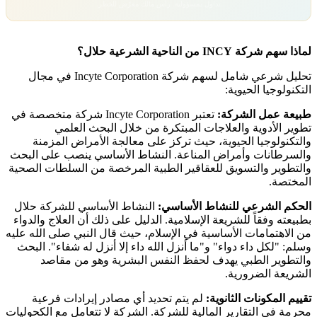
تداول بمسؤولية. رأس مالك معرّض للخطر.
لماذا سهم شركة INCY من الناحية الشرعية حلال؟
تحليل شرعي شامل لسهم شركة Incyte Corporation في مجال
التكنولوجيا الحيوية:
طبيعة عمل الشركة:
تعتبر Incyte Corporation شركة متخصصة في
تطوير الأدوية والعلاجات المبتكرة من خلال البحث العلمي
والتكنولوجيا الحيوية، حيث تركز على معالجة الأمراض المزمنة
والسرطانات وأمراض المناعة. النشاط الأساسي ينصب على البحث
والتطوير والتسويق للعقاقير الطبية المرخصة من السلطات الصحية
المختصة.
الحكم الشرعي للنشاط الأساسي:
النشاط الأساسي للشركة حلال
بطبيعته وفقاً للشريعة الإسلامية. الدليل على ذلك أن العلاج والدواء
من الاهتمامات الأساسية في الإسلام، حيث قال النبي صلى الله عليه
وسلم: "لكل داء دواء" و"ما أنزل الله داء إلا أنزل له شفاء". البحث
والتطوير الطبي يهدف لحفظ النفس البشرية وهو من مقاصد
الشريعة الضرورية.
تقييم المكونات الثانوية:
لم يتم تحديد أي مصادر إيرادات فرعية
محرمة في التقارير المالية للشركة. الشركة لا تتعامل مع الكحوليات