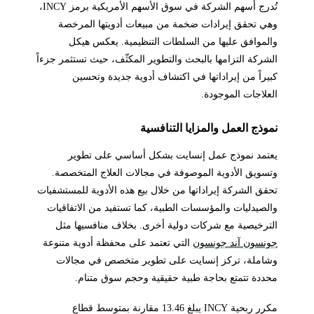
تُدرج أسهم الشركة في سوق الأسهم الأمريكية برمز INCY،
وهي تحقق إيرادات ضخمة من مبيعات أدويتها المرخصة
والموافق عليها من السلطات التنظيمية. يعكس هيكل
الشركة التزامها بالبحث والتطوير المكثّف، حيث تستثمر جزءاً
كبيراً من إيراداتها في اكتشاف أدوية جديدة وتحسين
العلاجات الموجودة.
نموذج العمل والمزايا التنافسية
يعتمد نموذج عمل إنسايت بشكل أساسي على تطوير
وتسويق الأدوية الموصوفة في مجالات العلاج المتخصصة.
تحقق الشركة إيراداتها من خلال بيع هذه الأدوية للمستشفيات
والصيدليات والمؤسسات الطبية، كما تستفيد من الاتفاقيات
الترخيصية مع شركات دولية أخرى. بخلاف منافسيها مثل
جونسون آند جونسون
التي تعتمد على محفظة أدوية متنوعة
وشاملة، تركز إنسايت على تطوير متخصص في مجالات
محددة تتمتع بحاجة طبية حقيقية وحجم سوق متنام.
مكرر ربحية INCY يبلغ 13.46 مقارنة بمتوسط قطاع