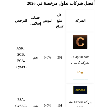
أفضل شركات تداول مرخصة في 2026
أقل
حساب
الشركة
مبلغ
البونص
الترخيص
إسلامي
لإيداع
ASIC,
SCB,
Capital.com -
20$
0.0%
نعم
FCA,
شركة كابيتال
CySEC
4/5
فتح حساب
FSA,
شركة Exness منذ
10$
0.0%
نعم
CySEC,