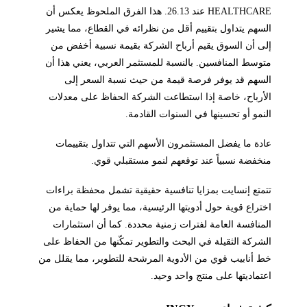
HEALTHCARE عند 26.13. هذا الفرق الملحوظ يعكس أن
السهم يتداول بتقييم أقل من نظرائه في القطاع، مما يشير
إلى أن السوق يقيم أرباح الشركة بقيمة نسبية أخفض من
متوسط المنافسين. بالنسبة للمستثمر العربي، يعني هذا أن
السهم قد يوفر فرصة قيمة من حيث نسبة السعر إلى
الأرباح، خاصة إذا استطاعت الشركة الحفاظ على معدلات
النمو أو تحسينها في السنوات القادمة.
عادة ما يفضل المستثمرون الأسهم التي تتداول بتقييمات
منخفضة نسبياً عند توقعهم لنمو مستقبلي قوي.
تتمتع إنسايت بمزايا تنافسية حقيقية تشمل محفظة براءات
اختراع قوية حول أدويتها الرئيسية، مما يوفر لها حماية من
المنافسة العامة لفترات زمنية محددة. كما أن استثمارات
الشركة الثقيلة في البحث والتطوير تمكّنها من الحفاظ على
خط أنابيب قوي من الأدوية المرشحة للتطوير، مما يقلل من
اعتماديتها على منتج واحد وحيد.