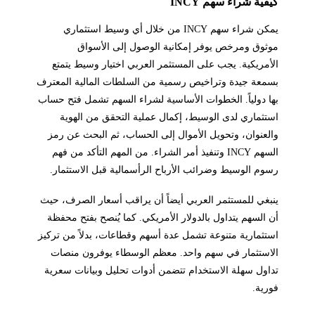
كيفية شراء سهم INCY
يمكن شراء سهم INCY من خلال أي وسيط استثماري
موثوق ومرخص يوفر إمكانية الوصول إلى الأسواق
الأمريكية. يجب على المستثمر العربي اختيار وسيط يتمتع
بسمعة جيدة وتراخيص رسمية من السلطات المالية المعترف
بها دولياً. الخطوات الأساسية لشراء السهم تشمل فتح حساب
استثماري لدى الوسيط، إكمال عملية التحقق من الهوية
والعنوان، وتحويل الأموال إلى الحساب، ثم البحث عن رمز
السهم INCY وتنفيذ أمر الشراء. من المهم التأكد من فهم
رسوم الوسيط وضرائب الأرباح الرأسمالية قبل الاستثمار.
ينبغي للمستثمر العربي أيضاً أن يراقب أسعار الصرف، حيث
أن السهم يتداول بالدولار الأمريكي. كما يُنصح بفتح محفظة
استثمارية متنوعة تشمل عدة أسهم وقطاعات، بدلاً من تركيز
الاستثمار في سهم واحد. معظم الوسطاء يوفرون منصات
تداول سهلة الاستخدام تتضمن أدوات تحليل وبيانات سعرية
فورية.