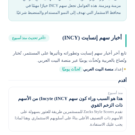
مزمنة ومزمنة. هذه العوامل تجعل سهم INCY خيارًا مهمًا في
محافظ الاستثمار التي تهدف إلى النمو المستدام والمنضبط شرعيًا.
أخبار سهم إنسايت (INCY)
آخر تحديث منذ أسبوع
تابع آخر أخبار سهم إنسايت وتطوراته وتأثيرها على المستثمر، تُختار
وتُصاغ بالعربية وتُحدَّث يوميًا عبر منصة البيت العربي.
✦
إعداد:
منصة البيت العربي
تُحدَّث يوميًا
أقدم
منذ أسبوع
هذا هو السبب وراء كون سهم Incyte (INCY) من الأسهم
ذات الزخم القوي
تقدم Zacks Style Scores للمستثمرين طريقة للعثور بسهولة على
الأسهم ذات التصنيف الأعلى بناءً على أسلوبهم الاستثماري. وهنا لماذا
يجب عليك الاستفادة.