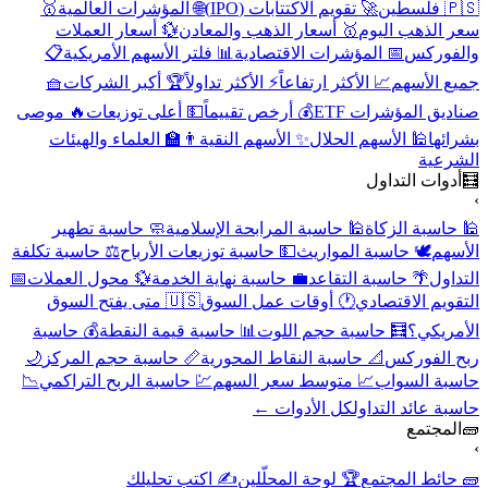
🇵🇸 فلسطين
🚀 تقويم الاكتتابات (IPO)
🌐 المؤشرات العالمية
🥇
سعر الذهب اليوم
🥇 أسعار الذهب والمعادن
💱 أسعار العملات
والفوركس
📅 المؤشرات الاقتصادية
📊 فلتر الأسهم الأمريكية
📋
جميع الأسهم
📈 الأكثر ارتفاعاً
⚡ الأكثر تداولاً
🏆 أكبر الشركات
🧺
صناديق المؤشرات ETF
💰 أرخص تقييماً
💵 أعلى توزيعات
🔥 موصى
بشرائها
🕌 الأسهم الحلال
✨ الأسهم النقية
👨‍🏫 العلماء والهيئات
الشرعية
🧮
أدوات التداول
›
🕌 حاسبة الزكاة
🕌 حاسبة المرابحة الإسلامية
🧼 حاسبة تطهير
الأسهم
🕊️ حاسبة المواريث
💵 حاسبة توزيعات الأرباح
⚖️ حاسبة تكلفة
التداول
🌴 حاسبة التقاعد
💼 حاسبة نهاية الخدمة
💱 محول العملات
📅
التقويم الاقتصادي
🕐 أوقات عمل السوق
🇺🇸 متى يفتح السوق
الأمريكي؟
🧮 حاسبة حجم اللوت
📊 حاسبة قيمة النقطة
💰 حاسبة
ربح الفوركس
📐 حاسبة النقاط المحورية
📏 حاسبة حجم المركز
🌙
حاسبة السواب
📈 متوسط سعر السهم
💹 حاسبة الربح التراكمي
📉
حاسبة عائد التداول
كل الأدوات ←
🧱
المجتمع
›
🧱 حائط المجتمع
🏆 لوحة المحلّلين
✍️ اكتب تحليلك