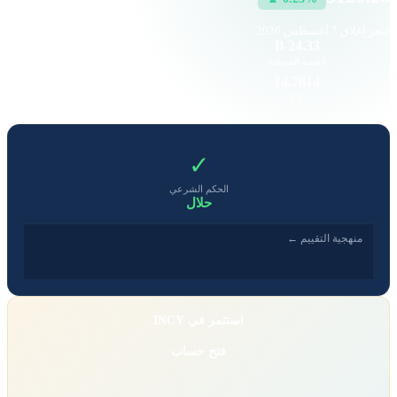
سعر إغلاق
7 أغسطس 2026
103.18 K
24.33 B
القيمة السوقية
حجم التداول
7.08
14.7614
EPS
P/E
✓
الحكم الشرعي
حلال
منهجية التقييم ←
استثمر في INCY
فتح حساب