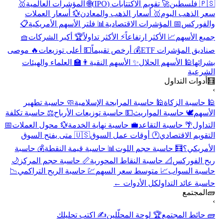
🇵🇸 فلسطين
🚀 تقويم الاكتتابات (IPO)
🌐 المؤشرات العالمية
🥇
سعر الذهب اليوم
🥇 أسعار الذهب والمعادن
💱 أسعار العملات
والفوركس
📅 المؤشرات الاقتصادية
📊 فلتر الأسهم الأمريكية
📋
جميع الأسهم
📈 الأكثر ارتفاعاً
⚡ الأكثر تداولاً
🏆 أكبر الشركات
🧺
صناديق المؤشرات ETF
💰 أرخص تقييماً
💵 أعلى توزيعات
🔥 موصى
بشرائها
🕌 الأسهم الحلال
✨ الأسهم النقية
👨‍🏫 العلماء والهيئات
الشرعية
🧮
أدوات التداول
›
🕌 حاسبة الزكاة
🕌 حاسبة المرابحة الإسلامية
🧼 حاسبة تطهير
الأسهم
🕊️ حاسبة المواريث
💵 حاسبة توزيعات الأرباح
⚖️ حاسبة تكلفة
التداول
🌴 حاسبة التقاعد
💼 حاسبة نهاية الخدمة
💱 محول العملات
📅
التقويم الاقتصادي
🕐 أوقات عمل السوق
🇺🇸 متى يفتح السوق
الأمريكي؟
🧮 حاسبة حجم اللوت
📊 حاسبة قيمة النقطة
💰 حاسبة
ربح الفوركس
📐 حاسبة النقاط المحورية
📏 حاسبة حجم المركز
🌙
حاسبة السواب
📈 متوسط سعر السهم
💹 حاسبة الربح التراكمي
📉
حاسبة عائد التداول
كل الأدوات ←
🧱
المجتمع
›
🧱 حائط المجتمع
🏆 لوحة المحلّلين
✍️ اكتب تحليلك