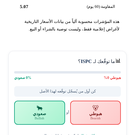
المقاومة (60 يوم)
5.07
هذه المؤشرات محسوبة آلياً من بيانات الأسعار التاريخية
لأغراض إعلامية فقط، وليست توصية بالشراء أو البيع.
📊
ما توقّعك لـ
ISPC
؟
هبوطي
0
%
% صعودي
0
كن أول من يُسجّل توقّعه لهذا الأصل
🐂
🐻
أو
هبوطي
صعودي
Bullish
Bearish