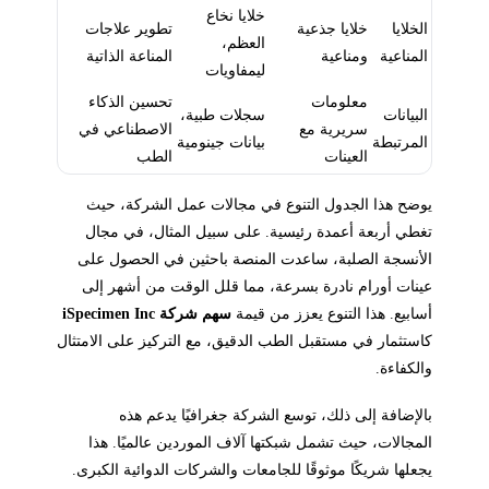
خلايا نخاع
الخلايا
خلايا جذعية
تطوير علاجات
العظم،
المناعية
ومناعية
المناعة الذاتية
ليمفاويات
معلومات
تحسين الذكاء
البيانات
سجلات طبية،
سريرية مع
الاصطناعي في
المرتبطة
بيانات جينومية
العينات
الطب
يوضح هذا الجدول التنوع في مجالات عمل الشركة، حيث
تغطي أربعة أعمدة رئيسية. على سبيل المثال، في مجال
الأنسجة الصلبة، ساعدت المنصة باحثين في الحصول على
عينات أورام نادرة بسرعة، مما قلل الوقت من أشهر إلى
أسابيع. هذا التنوع يعزز من قيمة
سهم شركة iSpecimen Inc
كاستثمار في مستقبل الطب الدقيق، مع التركيز على الامتثال
والكفاءة.
بالإضافة إلى ذلك، توسع الشركة جغرافيًا يدعم هذه
المجالات، حيث تشمل شبكتها آلاف الموردين عالميًا. هذا
يجعلها شريكًا موثوقًا للجامعات والشركات الدوائية الكبرى.