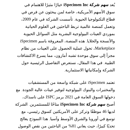
يُعد
سهم شركة iSpecimen Inc
خيارًا مثيرًا للاهتمام في
سوق الأسهم الأمريكية، خاصة لمن يبحثون عن فرص في
قطاع التكنولوجيا الحيوية. تأسست الشركة في عام 2009،
وتعمل كمنصة عالمية تربط الباحثين في العلوم الحياتية
بموردي العينات البيولوجية البشرية مثل السوائل الحيوية
والأنسجة والخلايا. هذه المنصة، المعروفة باسم iSpecimen
Marketplace، تحول عملية الحصول على العينات من نظام
مجزأ إلى سوق موحدة تشبه أمازون، مما يسرع الاكتشافات
الطبية. في هذا المقال، نستعرض التفاصيل الرئيسية حول
الشركة وإمكانياتها الاستثمارية.
تعتمد iSpecimen على شبكة واسعة من المستشفيات
والمختبرات والبنوك البيولوجية لتوفير عينات عالية الجودة. مع
دخولها السوق العامة في 2021 برمز ISPC على ناسداك،
أصبح
سهم شركة iSpecimen Inc
متاحًا للمستثمرين. الشركة
لديها 46 موظفًا وتركز على الأمريكتين كسوق رئيسي، مع
توسع في أوروبا والشرق الأوسط وآسيا. هذا النموذج يعالج
تحديًا كبيرًا، حيث يعاني 81% من الباحثين من نقص الوصول