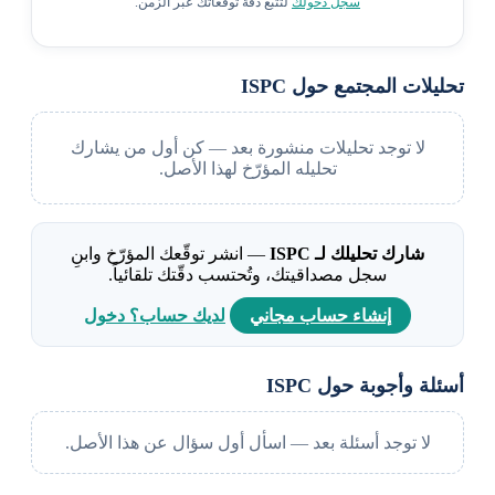
سجّل دخولك
لتتبّع دقة توقعاتك عبر الزمن.
تحليلات المجتمع حول ISPC
لا توجد تحليلات منشورة بعد — كن أول من يشارك
تحليله المؤرّخ لهذا الأصل.
شارك تحليلك لـ ISPC
— انشر توقّعك المؤرّخ وابنِ
سجل مصداقيتك، وتُحتسب دقّتك تلقائياً.
إنشاء حساب مجاني
لديك حساب؟ دخول
أسئلة وأجوبة حول ISPC
لا توجد أسئلة بعد — اسأل أول سؤال عن هذا الأصل.