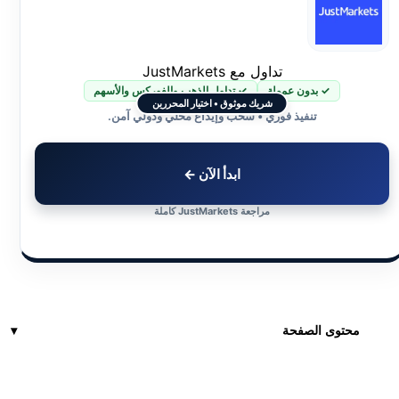
تداول مع JustMarkets
✓ بدون عمولة
✓ تداول الذهب والفوركس والأسهم
شريك موثوق • اختيار المحررين
تنفيذ فوري • سحب وإيداع محلي ودولي آمن.
ابدأ الآن ←
مراجعة JustMarkets كاملة
محتوى الصفحة