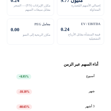
9.77 مليون
0.24
إجمالي الأسهم المُصدَرة
مكرّر الإيرادات (P/S) — السعر
المتداولة
مقابل مبيعات السهم
EV / EBITDA
معامل PEG
0.24
0.00
قيمة المنشأة مقابل الأرباح
مكرّر الربحية إلى النمو
التشغيلية
أداء السهم عبر الزمن
أسبوع
+8.95%
شهر
-18.18%
3 أشهر
-60.65%