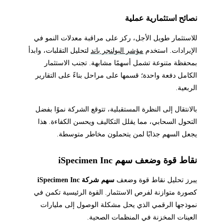
نصائح استثمارية عملية
للاستثمار طويل الأجل، ركز على مراقبة معدلات النمو في
الإيرادات. استخدم
مؤشر البولنجر باند
لتحليل التقلبات، وابدأ
بمحفظة متنوعة تشمل أسهمًا مشابهة. تجنب الاستثمار
الكامل دفعة واحدة؛ قسمها على مراحل بناءً على التقارير
الربعية.
بالانتقال إلى النظرة المستقبلية، تتوقع الشركة نموًا بفضل
التحول السحابي، مما يقلل التكاليف ويحسن الكفاءة. هذا
يجعل السهم جذابًا لمن يتحملون مخاطر متوسطة.
نقاط قوة وضعف سهم iSpecimen Inc
يبرز تحليل نقاط قوة وضعف
سهم شركة iSpecimen Inc
كصورة متوازنة لفرص الاستثمار. القوة الرئيسية تكمن في
نموذجها الرقمي الذي يحل مشكلة الوصول إلى مليارات
العينات المخزنة في المنظمات الصحية.