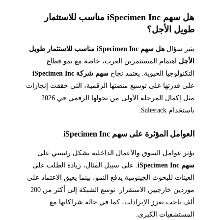
هل سهم iSpecimen Inc مناسب للاستثمار
طويل الأجل؟
يثير سؤال
هل سهم iSpecimen Inc مناسب للاستثمار طويل
الأجل
اهتمام المستثمرين العرب، خاصة مع نمو قطاع
التكنولوجيا الحيوية. يعتمد نجاح
سهم شركة iSpecimen Inc
على قدرتها على توسيع منصتها الرقمية، التي حققت إنجازات
مثل إكمال المرحلة الأولى من تحولها الرقمي في 2026
باستخدام Salestack.
العوامل المؤثرة على سهم iSpecimen Inc
تؤثر عوامل السوق والأعمال الداخلية بشكل رئيسي على
سهم iSpecimen Inc
. على سبيل المثال، زيادة الطلب على
العينات للبحوث الجينومية يدفع النمو، بينما يعيق الاعتماد على
موردين خارجيين الاستقرار. توسع الشبكة إلى أكثر من 200
ألف باحث يعزز الإيرادات، كما في حالة شراكاتها مع
المستشفيات الكبرى.