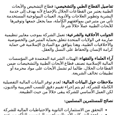
تفاصيل القطاع الطبي والتشخيصي:
قطاع التشخيص والأبحاث
الطبية يعتبر من القطاعات الحلال بالإجماع لأنه يهدف إلى خدمة
البشرية وتطوير العلاجات والأدوية. العينات البيولوجية المستخدمة
تأتي من متبرعين بموافقتهم الكاملة، مما يجعل جمعها وتوفيرها
للأبحاث الطبية عملاً حلالاً شرعاً.
الجوانب الأخلاقية والشرعية:
تعمل الشركة بموجب معايير تنظيمية
صارمة في الولايات المتحدة تتعلق بحماية المتبرعين والخصوصية
والأخلاقيات الطبية، وهذا يتوافق مع المبادئ الإسلامية في حماية
كرامة الإنسان والحفاظ على النسل والعقل.
آراء العلماء والفقهاء:
الهيئات الشرعية المعتمدة في المؤسسات
المالية الإسلامية تصنف قطاع الأبحاث الطبية والتشخيصات ضمن
القطاعات الحلال، طالما لم تشمل الأبحاث على مواد محرمة أو
تطبيقات تخالف الشريعة.
ملاحظات حول البيانات المالية:
لعدم توفر البيانات المالية التفصيلية
الكاملة للشركة، لم يتم إجراء تقييم دقيق للنسب الضريبية والديون،
لكن العمل الأساسي للشركة يبقى حلالاً من حيث الطبيعة.
نصائح للمستثمرين المسلمين:
التحقق من الاستثمارات الثانوية والاحتياطيات المالية للشركة
مراجعة الشركات الأم والمساهمين الرئيسيين للتأكد من عدم