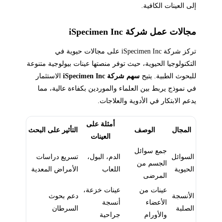
إلى العينات الكافية.
مجالات عمل شركة iSpecimen Inc
تركز شركة iSpecimen Inc على مجالات حيوية في
التكنولوجيا الحيوية، حيث توفر منصتها عينات بيولوجية متنوعة
للبحوث الطبية. يتيح
سهم شركة iSpecimen Inc
الاستثمار
في نموذج يربط بين العلماء والموردين بكفاءة عالية، مما
يدعم الابتكار في الأدوية والعلاجات.
أمثلة على
المجال
الوصف
التأثير على البحث
العينات
جمع سوائل
السوائل
الدم، البول،
تسريع دراسات
الجسم من
الحيوية
اللعاب
الأمراض المعدية
المرضى
عينات من
عينات خزعة،
الأنسجة
دعم بحوث
الأعضاء
أنسجة
الصلبة
السرطان
والأورام
جراحية