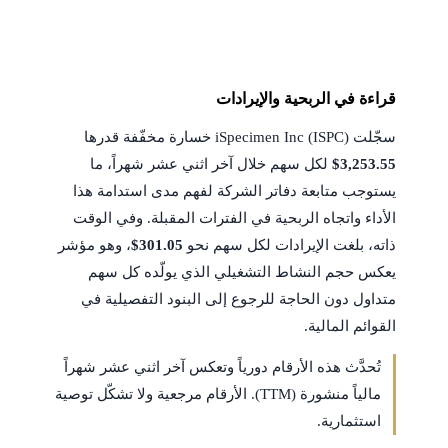
قراءة في الربحية والإيرادات
سجّلت iSpecimen Inc (ISPC) خسارة مخفّفة قدرها
$3,253.55
لكل سهم خلال آخر اثني عشر شهراً، ما
يستوجب متابعة دفاتر الشركة لفهم مدى استدامة هذا
الأداء واتجاه الربحية في الفترات المقبلة. وفي الوقت
ذاته، بلغت الإيرادات لكل سهم نحو
$301.05
، وهو مؤشر
يعكس حجم النشاط التشغيلي الذي يولّده كل سهم
متداول دون الحاجة للرجوع إلى البنود التفصيلية في
القوائم المالية.
تُحدَّث هذه الأرقام دورياً وتعكس آخر اثني عشر شهراً
مالياً منشورة (TTM). الأرقام مرجعية ولا تشكّل توصية
استثمارية.