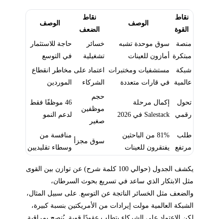
نقاط
نقاط
الوصف
الوصف
القوة
الضعف
منصة
سوق موحدة تشبه
خسائر
حاجة للاستثمار
مبتكرة
أمازون للعينات
تشغيلية
في التوسع
شبكة
مستشفيات ومختبرات
اعتماد على
مخاطر انقطاع
عالمية
في قارات متعددة
الشركاء
الموردين
حجم
تحول
إكمال مرحلة
46 موظفًا فقط
موظفين
رقمي
Salestack في 2026
لدعم النمو
صغير
طلب
81% من الباحثين
منافسة من
سوق مجزأ
مرتفع
يفتقرون للعينات
وسطاء تقليديين
يكشف الجدول (حوالي 100 كلمة شرح) عن توازن بين القوى
مثل الابتكار الذي ساعد في تسريع بحوث السرطان،
والضعف مثل الخسائر الناتجة عن التوسع. على سبيل المثال،
الشبكة العالمية مولت إيرادات من الأمريكتين بنسبة كبيرة،
لكن الاعتماد على الشركاء يتطلب عقودًا قوية. يُنصح بمراقبة