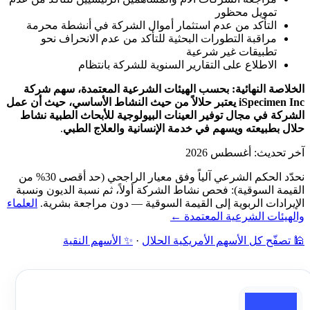
تمويل محظور
التأكد من عدم استثمار أموال الشركة في أنشطة محرمة
مراقبة التطورات البحثية للتأكد من عدم الانحراف نحو
تطبيقات غير شرعية
الاطلاع على التقارير السنوية للشركة بانتظام
الخلاصة النهائية:
بحسب الهيئات الشرعية المعتمدة، سهم شركة
iSpecimen Inc يعتبر حلالاً من حيث النشاط الأساسي، حيث أن عمل
الشركة في مجال توفير العينات البيولوجية للأبحاث الطبية نشاط
حلال بطبيعته ويسهم في خدمة الإنسانية والعلاج الطبي
.
آخر تحديث: أغسطس 2026
نحدّد الحكم الشرعي آلياً وفق معيار الراجحي (حد أقصى 30% من
القيمة السوقية): فحص نشاط الشركة أولاً، ثم نسبة الديون ونسبة
الإيرادات الربوية إلى القيمة السوقية — دون مراجعة بشرية.
العلماء
والهيئات الشرعية المعتمدة ←
🕌 تصفّح كل الأسهم الأمريكية الحلال
·
✨ الأسهم النقية