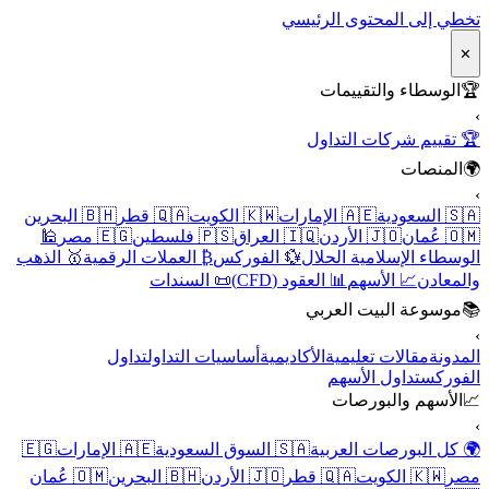
تخطي إلى المحتوى الرئيسي
✕
🏆
الوسطاء والتقييمات
›
🏆 تقييم شركات التداول
🌍
المنصات
›
🇸🇦 السعودية
🇦🇪 الإمارات
🇰🇼 الكويت
🇶🇦 قطر
🇧🇭 البحرين
🇴🇲 عُمان
🇯🇴 الأردن
🇮🇶 العراق
🇵🇸 فلسطين
🇪🇬 مصر
🕌
الوسطاء الإسلامية الحلال
💱 الفوركس
₿ العملات الرقمية
🥇 الذهب
والمعادن
📈 الأسهم
📊 العقود (CFD)
📜 السندات
📚
موسوعة البيت العربي
›
المدونة
مقالات تعليمية
الأكاديمية
أساسيات التداول
تداول
الفوركس
تداول الأسهم
📈
الأسهم والبورصات
›
🌍 كل البورصات العربية
🇸🇦 السوق السعودية
🇦🇪 الإمارات
🇪🇬
مصر
🇰🇼 الكويت
🇶🇦 قطر
🇯🇴 الأردن
🇧🇭 البحرين
🇴🇲 عُمان