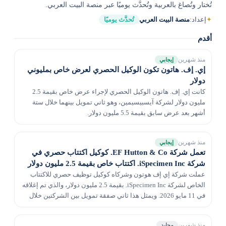
تُختار وتُصاغ بالعربية وتُحدَّث يوميًا عبر منصة البيت العربي.
✦
إعداد:
منصة البيت العربي
تُحدَّث يوميًا
أقدم
منذ شهرين
إيجابي
إي. إف. هاتون تكون الوكيل الحصري لعرض خاص بمليوني
دولار
كانت إي. إف. هاتون الوكيل الحصري لإجراء عرض خاص بقيمة 2.5
مليون دولار لشركة آيسبيسيمين، وهو ثاني تمويل بينهما خلال ستة
أشهر بعد عرض سابق بقيمة 5.5 مليون دولار.
منذ شهرين
إيجابي
تعمل شركة EF Hutton & Co. كوكيل اكتتاب حصري في
شركة iSpecimen Inc. اكتتاب خاص بقيمة 2.5 مليون دولار
عملت شركة إي إف هوتون وشركاه كوكيل توظيف حصري للاكتتاب
الخاص لشركة iSpecimen Inc. بقيمة 2.5 مليون دولار، والذي تم إغلاقه
في 11 مايو 2026. ويمثل هذا ثاني صفقة تمويل بين الشركتين خلال
ستة أشهر، بعد اكتتاب بقيمة 5.5 مليون د...
منذ شهرين
محايد