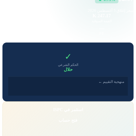
سعر إغلاق
5 أغسطس 2026
2.04 K
247.17 K
القيمة السوقية
حجم التداول
-7.82
—
EPS
P/E
✓
الحكم الشرعي
حلال
منهجية التقييم ←
استثمر في ISPC
فتح حساب