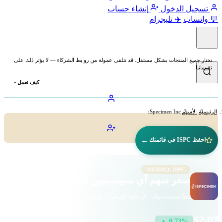
تسجيل الدخول
إنشاء حساب
💬 واتساب
✈️ تليجرام
نختار جميع المنتجات بشكل مستقل. قد نتلقى عمولة من روابط الشركاء — لا يؤثر ذلك على
تقييماتنا.
كيف نعمل
الرئيسية
الأسهم
iSpecimen Inc
←
احفظ ISPC في قائمتك
NASDAQ: ISPC
سعر سهم آي سبيسيمين (ISPC)
iSpecimen Inc · الرعاية الصحية · ناسداك
$2.07
▲ 0.73%