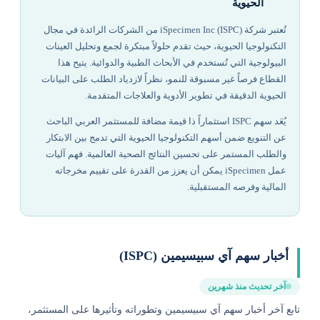
الحيوية
تُعتبر شركة iSpecimen Inc (ISPC) من الشركات الرائدة في مجال
التكنولوجيا الحيوية، حيث تقدم حلولاً مبتكرة لجمع وتحليل العينات
البيولوجية التي تُستخدم في الأبحاث الطبية والدوائية. يتيح هذا
القطاع فرصاً غير مسبوقة للنمو، نظراً لازدياد الطلب على البيانات
الحيوية الدقيقة في تطوير الأدوية والعلاجات المتقدمة.
يُعَد سهم ISPC استثماراً ذا قيمة مضافة للمستثمر العربي الباحث
عن التنويع ضمن أسهم التكنولوجيا الحيوية التي تدمج بين الابتكار
والطلب المستمر على تحسين النتائج الصحية العالمية. فهم آليات
عمل iSpecimen يمكن أن يعزز من القدرة على تقييم مخرجاته
المالية وفرصه المستقبلية.
أخبار سهم آي سبيسيمين (ISPC)
آخر تحديث منذ شهرين
تابع آخر أخبار سهم آي سبيسيمين وتطوراته وتأثيرها على المستثمر،