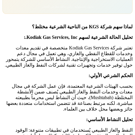
تداول بمسؤولية. رأس مالك معرّض للخطر.
لماذا سهم شركة KGS من الناحية الشرعية مختلط؟
تحليل الحالة الشرعية لسهم Kodiak Gas Services, Inc.:
تعتبر شركة Kodiak Gas Services متخصصة في تقديم معدات
وخدمات للقطاع النفطي والغازي، وهي تعمل في مجال دعم
العمليات الاستخراجية والإنتاجية. النشاط الأساسي للشركة يتمحور
حول توفير خدمات وتجهيزات تقنية لشركات النفط والغاز الطبيعي.
الحكم الشرعي الأولي:
بحسب الهيئات الشرعية المعتمدة، فإن عمل الشركة في مجال
معدات وخدمات النفط والغاز الطبيعي يُصنف ضمن الأنشطة
المختلطة (Mushtabah)، حيث أن النشاط ليس محرماً بطبيعته
مباشرة، لكنه مرتبط بصناعة قد تتضمن استخدامات متعددة بعضها
جائز وبعضها محل خلاف بين العلماء.
تحليل النشاط الأساسي:
النفط والغاز الطبيعي يُستخدمان في تطبيقات متنوعة: الوقود