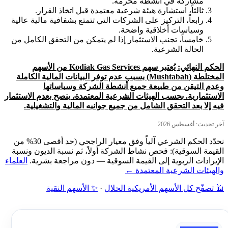
مشاركة في أنشطة محرمة.
ثالثاً، استشارة هيئة شرعية معتمدة قبل اتخاذ القرار.
رابعاً، التركيز على الشركات التي تتمتع بشفافية مالية عالية
وسياسات أخلاقية واضحة.
خامساً، تجنب الاستثمار إذا لم يتمكن من التحقق الكامل من
الحالة الشرعية.
الحكم النهائي: يُعتبر سهم Kodiak Gas Services من الأسهم
المختلطة (Mushtabah) بسبب عدم توفر البيانات المالية الكاملة
وعدم التيقن من طبيعة جميع أنشطة الشركة وسياساتها
الاستثمارية. بحسب الهيئات الشرعية المعتمدة، ينصح بعدم الاستثمار
فيه إلا بعد التحقق الشامل من جميع جوانبه المالية والتشغيلية.
آخر تحديث: أغسطس 2026
نحدّد الحكم الشرعي آلياً وفق معيار الراجحي (حد أقصى 30% من
القيمة السوقية): فحص نشاط الشركة أولاً، ثم نسبة الديون ونسبة
الإيرادات الربوية إلى القيمة السوقية — دون مراجعة بشرية.
العلماء
والهيئات الشرعية المعتمدة ←
🕌 تصفّح كل الأسهم الأمريكية الحلال
·
✨ الأسهم النقية