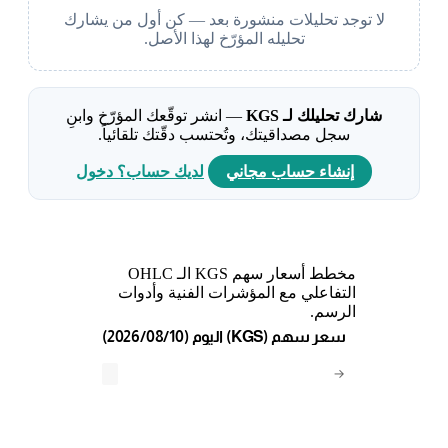
لا توجد تحليلات منشورة بعد — كن أول من يشارك
تحليله المؤرّخ لهذا الأصل.
شارك تحليلك لـ KGS
— انشر توقّعك المؤرّخ وابنِ
سجل مصداقيتك، وتُحتسب دقّتك تلقائياً.
إنشاء حساب مجاني
لديك حساب؟ دخول
مخطط أسعار سهم KGS الـ OHLC
التفاعلي مع المؤشرات الفنية وأدوات
الرسم.
(2026/08/10) اليوم (KGS) سعر سهم
→