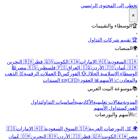
تخطي إلى المحتوى الرئيسي
✕
🏆
الوسطاء والتقييمات
›
🏆 تقييم شركات التداول
🌍
المنصات
›
🇸🇦 السعودية
🇦🇪 الإمارات
🇰🇼 الكويت
🇶🇦 قطر
🇧🇭 البحرين
🇴🇲 عُمان
🇯🇴 الأردن
🇮🇶 العراق
🇵🇸 فلسطين
🇪🇬 مصر
🕌
الوسطاء الإسلامية الحلال
💱 الفوركس
₿ العملات الرقمية
🥇 الذهب
والمعادن
📈 الأسهم
📊 العقود (CFD)
📜 السندات
📚
موسوعة البيت العربي
›
المدونة
مقالات تعليمية
الأكاديمية
أساسيات التداول
تداول
الفوركس
تداول الأسهم
📈
الأسهم والبورصات
›
🌍 كل البورصات العربية
🇸🇦 السوق السعودية
🇦🇪 الإمارات
🇪🇬
مصر
🇰🇼 الكويت
🇶🇦 قطر
🇯🇴 الأردن
🇧🇭 البحرين
🇴🇲 عُمان