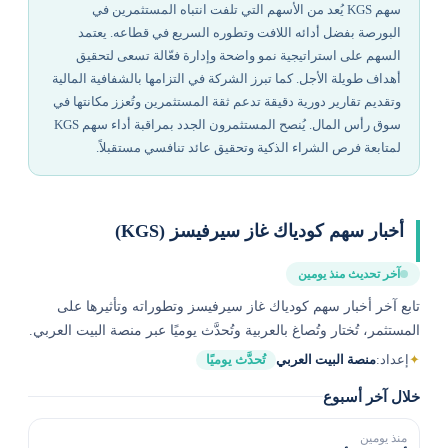
سهم KGS يُعد من الأسهم التي تلفت انتباه المستثمرين في
البورصة بفضل أدائه اللافت وتطوره السريع في قطاعه. يعتمد
السهم على استراتيجية نمو واضحة وإدارة فعّالة تسعى لتحقيق
أهداف طويلة الأجل. كما تبرز الشركة في التزامها بالشفافية المالية
وتقديم تقارير دورية دقيقة تدعم ثقة المستثمرين وتُعزز مكانتها في
سوق رأس المال. يُنصح المستثمرون الجدد بمراقبة أداء سهم KGS
لمتابعة فرص الشراء الذكية وتحقيق عائد تنافسي مستقبلاً.
أخبار سهم كودياك غاز سيرفيسز (KGS)
آخر تحديث منذ يومين
تابع آخر أخبار سهم كودياك غاز سيرفيسز وتطوراته وتأثيرها على
المستثمر، تُختار وتُصاغ بالعربية وتُحدَّث يوميًا عبر منصة البيت العربي.
✦
إعداد:
منصة البيت العربي
تُحدَّث يوميًا
خلال آخر أسبوع
منذ يومين