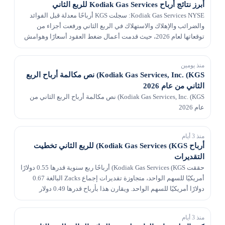
أبرز نتائج أرباح Kodiak Gas Services للربع الثاني
Kodiak Gas Services NYSE: سجلت KGS أرباحًا معدلة قبل الفوائد
والضرائب والإهلاك والاستهلاك في الربع الثاني ورفعت أجزاء من
توقعاتها لعام 2026، حيث قدمت أعمال ضغط العقود أسعارًا وهوامش
أعلى وتقدمت الشركة بخطط لبناء منصة أكب...
منذ يومين
Kodiak Gas Services, Inc. (KGS) نص مكالمة أرباح الربع
الثاني من عام 2026
Kodiak Gas Services, Inc. (KGS) نص مكالمة أرباح الربع الثاني من
عام 2026
منذ 3 أيام
أرباح Kodiak Gas Services (KGS) للربع الثاني تخطيت
التقديرات
حققت Kodiak Gas Services (KGS) أرباحًا ربع سنوية قدرها 0.55 دولارًا
أمريكيًا للسهم الواحد، متجاوزة تقديرات إجماع Zacks البالغة 0.67
دولارًا أمريكيًا للسهم الواحد. ويقارن هذا بأرباح قدرها 0.49 دولار
للسهم الواحد قبل عام.
منذ 3 أيام