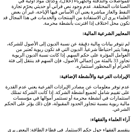
للمواصلات والتدفئة والكهرباء (حلال)، وكذلك مواد أولية في
الصناعات المختلفة. عدم وجود نص قرآني أو حديثي يحرّم تجارة
النفط والغاز مباشرة يعني أن الأساس فيها الإباحة، غير أن بعض
العلماء يرى أن الاستفادة من المنتجات والخدمات في هذا المجال قد
تكون محل اختلاف إذا اقترنت بأنشطة محرمة.
المعايير الشرعية المالية:
لم تتوفر بيانات مالية دقيقة عن نسبة الديون إلى الأصول للشركة،
وهذا يثير احتياطاً شرعياً. الديون التي قد تكون ربوية تُعتبر من
العوامل المؤثرة على حكم السهم. إذا كانت نسبة الديون الربوية
تجاوز 33 بالمئة من إجمالي الأصول، فإن السهم قد ينتقل إلى فئة
الحرام أو المحظور استثماره.
الإيرادات الفرعية والأنشطة الإضافية:
عدم توفر معلومات عن مصادر الإيرادات الفرعية يعني عدم القدرة
على تقييم شامل لجميع أنشطة الشركة. إذا كانت الشركة تمتلك
استثمارات في أنشطة محرمة أو تستثمر أموالها في مؤسسات
مالية ربوية بنسبة تتجاوز الحدود المقبولة، فإن ذلك يؤثر على الحكم
الشرعي.
آراء العلماء والفقهاء:
ينقسم الفقهاء حول حكم الاستثمار في قطاع الطاقة: البعض يرى