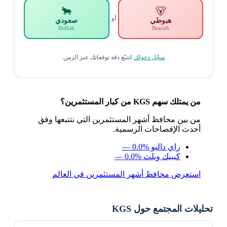
🐂
🐻
أو
هبوطي
صعودي
Bullish
Bearish
سجّل دخولك
لتتبّع دقة توقعاتك عبر الزمن.
من يمتلك سهم KGS من كبار المستثمرين؟
من بين محافظ أشهر المستثمرين التي نتتبعها وفق
أحدث الإفصاحات الرسمية.
راي داليو
— 0.0%
كيبيك ويلث
— 0.0%
استعرض محافظ أشهر المستثمرين في العالم
تحليلات المجتمع حول KGS