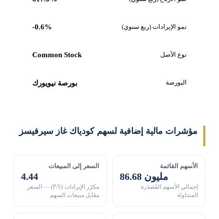
نمو الإيرادات (ربع سنوي)
-0.6%
نوع الأصل
Common Stock
البورصة
بورصة نيويورك
مؤشرات مالية إضافية لسهم كودياك غاز سيرفيسز
الأسهم القائمة
السعر إلى المبيعات
86.68 مليون
4.44
إجمالي الأسهم المُصدَرة
مكرّر الإيرادات (P/S) — السعر
المتداولة
مقابل مبيعات السهم