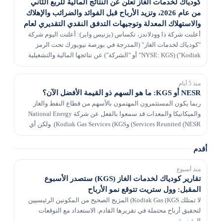
كودياك لخدمات الغاز تعلن عن النتائج المالية للربع الثاني
من عام 2026، وتزيد الأرباح قبل الفوائد والضرائب والإهلاك
والاستهلاك المعدلة وتوجيهات التدفق النقدي التقديري لعام
2026
أعلنت شركة ذا وودلاندز، تكساس (بزنيس واير): أعلنت اليوم شركة
"كودياك لخدمات الغاز" (المدرجة في بورصة نيويورك تحت الرمز
NYSE: KGS) ("Kodiak" أو "الشركة") عن نتائجها المالية والتشغيلية
للربع المنتهي في 30 يونيو 2026. كما ق...
منذ 5 أيام
NESR أو KGS: ما هو السهم ذو القيمة الأفضل الآن؟
ربما يكون المستثمرون المهتمون بالأسهم من قطاع النفط والغاز
والميكانيكا والمعدات قد سمعوا بالفعل عن شركة National Energy
Services Reunited (NESR) وKodiak Gas Services (KGS). ولكن أي
من هذين السهمين يقدم للمستثمرين ذوي الق...
أقدم
منذ أسبوع
تقارير كودياك لخدمات الغاز (KGS) ستصدر الأسبوع
المقبل: وول ستريت تتوقع نمو الأرباح
لا تمتلك Kodiak Gas (KGS) المزيج الصحيح من المكونين الرئيسيين
لتحقيق أرباح محتملة في تقريرها القادم. الاستعداد مع التوقعات
الرئيسية.