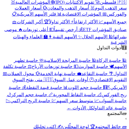
🇵🇸 فلسطين
🚀 تقويم الاكتتابات (IPO)
🌐 المؤشرات العالمية
🥇
سعر الذهب اليوم
🥇 أسعار الذهب والمعادن
💱 أسعار العملات
والفوركس
📅 المؤشرات الاقتصادية
📊 فلتر الأسهم الأمريكية
📋
جميع الأسهم
📈 الأكثر ارتفاعاً
⚡ الأكثر تداولاً
🏆 أكبر الشركات
🧺
صناديق المؤشرات ETF
💰 أرخص تقييماً
💵 أعلى توزيعات
🔥 موصى
بشرائها
🕌 الأسهم الحلال
✨ الأسهم النقية
👨‍🏫 العلماء والهيئات
الشرعية
🧮
أدوات التداول
›
🕌 حاسبة الزكاة
🕌 حاسبة المرابحة الإسلامية
🧼 حاسبة تطهير
الأسهم
🕊️ حاسبة المواريث
💵 حاسبة توزيعات الأرباح
⚖️ حاسبة تكلفة
التداول
🌴 حاسبة التقاعد
💼 حاسبة نهاية الخدمة
💱 محول العملات
📅
التقويم الاقتصادي
🕐 أوقات عمل السوق
🇺🇸 متى يفتح السوق
الأمريكي؟
🧮 حاسبة حجم اللوت
📊 حاسبة قيمة النقطة
💰 حاسبة
ربح الفوركس
📐 حاسبة النقاط المحورية
📏 حاسبة حجم المركز
🌙
حاسبة السواب
📈 متوسط سعر السهم
💹 حاسبة الربح التراكمي
📉
حاسبة عائد التداول
كل الأدوات ←
🧱
المجتمع
›
🧱 حائط المجتمع
🏆 لوحة المحلّلين
✍️ اكتب تحليلك