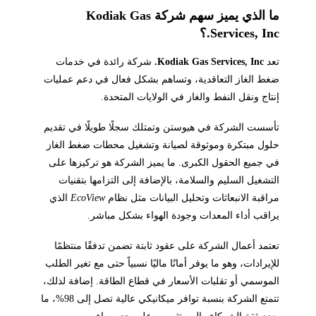
ما الذي يميز سهم شركة Kodiak Gas
Services, Inc.؟
تعد
Kodiak Gas Services, Inc.
شركة رائدة في خدمات
ضغط الغاز التعاقدية، وتساهم بشكل فعال في دعم عمليات
إنتاج ونقل النفط والغاز في الولايات المتحدة.
تأسست الشركة في هيوستن وتمتلك سجلًا طويلًا في تقديم
حلول مبتكرة وموثوقة لصيانة وتشغيل محطات ضغط الغاز
في جميع الحقول الكبرى. ما يميز الشركة هو تركيزها على
التشغيل السليم والسلامة، بالإضافة إلى التزامها بتقنيات
مراقبة الانبعاثات وتحليل البيانات مثل نظام
EcoView
الذي
يراقب أداء المعدات وجودة الهواء بشكل مباشر.
تعتمد أعمال الشركة على عقود ثابتة تضمن تدفقًا منتظمًا
للإيرادات، وهو ما يوفر أمانًا ماليًا نسبياً حتى مع تغير الطلب
الموسمي أو تقلبات الأسعار في قطاع الطاقة. إضافة لذلك،
تتمتع الشركة بنسبة توافر ميكانيكي عالية تصل إلى 98%، ما
يعزز ثقة الشركاء والمستثمرين على حد سواء.