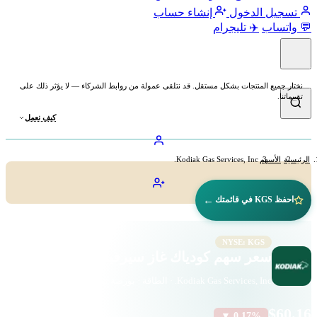
تسجيل الدخول
إنشاء حساب
💬 واتساب
✈️ تليجرام
نختار جميع المنتجات بشكل مستقل. قد نتلقى عمولة من روابط الشركاء — لا يؤثر ذلك على
تقييماتنا.
كيف نعمل
الرئيسية
الأسهم
Kodiak Gas Services, Inc.
←
احفظ KGS في قائمتك
NYSE: KGS
سعر سهم كودياك غاز سيرفيسز (KGS)
Kodiak Gas Services, Inc. · الطاقة · بورصة نيويورك
$60.16
▼ 0.17%