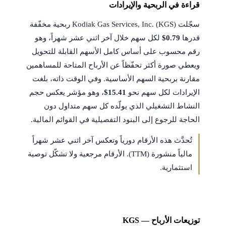
قراءة في الربحية والإيرادات
سجّلت Kodiak Gas Services, Inc. (KGS) ربحية مخفّفة
قدرها
$0.79
لكل سهم خلال آخر اثني عشر شهراً، وهو
رقم محسوب على أساس كامل الأسهم القابلة للتحويل
ويعطي صورة أكثر تحفّظاً عن الأرباح المتاحة للمساهمين
مقارنة بربحية السهم الأساسية. وفي الوقت ذاته، بلغت
الإيرادات لكل سهم نحو
$15.41
، وهو مؤشر يعكس حجم
النشاط التشغيلي الذي يولّده كل سهم متداول دون
الحاجة للرجوع إلى البنود التفصيلية في القوائم المالية.
تُحدَّث هذه الأرقام دورياً وتعكس آخر اثني عشر شهراً
مالياً منشورة (TTM). الأرقام مرجعية ولا تشكّل توصية
استثمارية.
توزيعات الأرباح — KGS