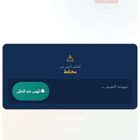
سعر إغلاق
7 أغسطس 2026
79.62 K
5.88 B
القيمة السوقية
حجم التداول
0.84
74.69
EPS
P/E
⚠
الحكم الشرعي
مختلط
منهجية التقييم ←
🔔
نبّهني عند التغيّر
استثمر في KGS
فتح حساب