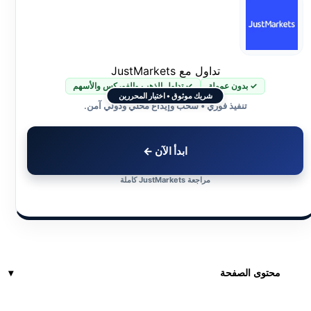
تداول مع JustMarkets
✓ بدون عمولة
✓ تداول الذهب والفوركس والأسهم
شريك موثوق • اختيار المحررين
تنفيذ فوري • سحب وإيداع محلي ودولي آمن.
ابدأ الآن ←
مراجعة JustMarkets كاملة
محتوى الصفحة