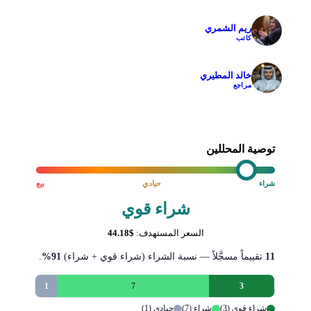
ريم الشمري
✓
كاتب
خالد المطيري
✓
مراجع
توصية المحللين
شراء
حيادي
بيع
شراء قوي
السعر المستهدف:
$44.18
11
تقييماً مسجَّلاً — نسبة الشراء (شراء قوي + شراء)
91%
.
1
7
3
شراء قوي (3)
شراء (7)
حيادي (1)