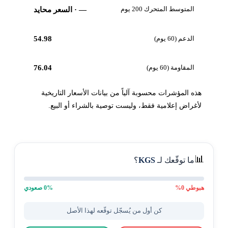
المتوسط المتحرك 200 يوم
—
· السعر محايد
الدعم (60 يوم)
54.98
المقاومة (60 يوم)
76.04
هذه المؤشرات محسوبة آلياً من بيانات الأسعار التاريخية
لأغراض إعلامية فقط، وليست توصية بالشراء أو البيع.
📊
ما توقّعك لـ
KGS
؟
هبوطي
0
%
% صعودي
0
كن أول من يُسجّل توقّعه لهذا الأصل