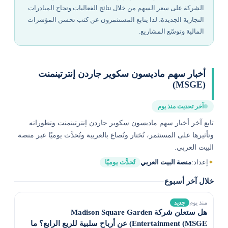
الشركة على سعر السهم من خلال نتائج الفعاليات ونجاح المبادرات
التجارية الجديدة، لذا يتابع المستثمرون عن كثب تحسن المؤشرات
المالية وتوسّع المشاريع.
أخبار سهم ماديسون سكوير جاردن إنترتينمنت
(MSGE)
آخر تحديث منذ يوم
تابع آخر أخبار سهم ماديسون سكوير جاردن إنترتينمنت وتطوراته
وتأثيرها على المستثمر، تُختار وتُصاغ بالعربية وتُحدَّث يوميًا عبر منصة
البيت العربي.
✦
إعداد:
منصة البيت العربي
تُحدَّث يوميًا
خلال آخر أسبوع
منذ يوم
جديد
هل ستعلن شركة Madison Square Garden
Entertainment (MSGE) عن أرباح سلبية للربع الرابع؟ ما