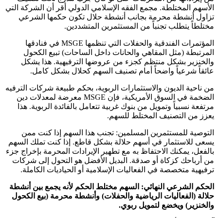
الأسهم المختلطة. مجمع الفقه الإسلامي الدولي أقر أن الشركة التي
تزاول أنشطة محرمة بجانب أنشطة حلال تكون حكمها الشرعي
مختلطاً يتطلب تجنباً من المستثمرين المتشددين.
المؤتمرات الفندقية والحفلات التي تنظمها MSGE في فنادقها
المرتبطة (مثل المقاهي والحانات داخل الساحات) تبيع الكحول
والخنزير بشكل منتظم كجزء من عروضها الترفيهية. هذا يشكل
عائقاً شرعياً واضحاً أمام تصنيف السهم كحلال بشكل كامل.
من ناحية الديون والاستثمارات الربوية، بحكم طبيعة شركات الترفيه
الضخمة في السوق الأمريكية، فإن MSGE معرضة لمعدلات دين
مرتفعة نسبياً وتمويل من بنوك غربية تتعامل بالفائدة الربوية. هذا
يعزز من التصنيف المختلط للسهم.
التوصية للمستثمرين المسلمين: تجنب هذا السهم إذا كنت ممن
يسعى للاستثمار في أسهم حلالة بشكل قاطع. إذا كنت تملك السهم
بالفعل، يمكنك الاحتفاظ به مع تطهير الإيرادات المحرمة بإخراج جزء
من أرباحك كزكاة أو صدقة. البديل الأفضل هو التحول إلى شركات
ترفيهية متخصصة في الفعاليات الإسلامية أو الحياديات الكاملة.
الحكم الشرعي النهائي: السهم مختلط الحكم لأنه يجمع بين أنشطة
حلالة (الفعاليات الرياضية والحفلات) وأنشطة محرمة (بيع الكحول
والخنزير) ويخضع لتمويل ربوي.