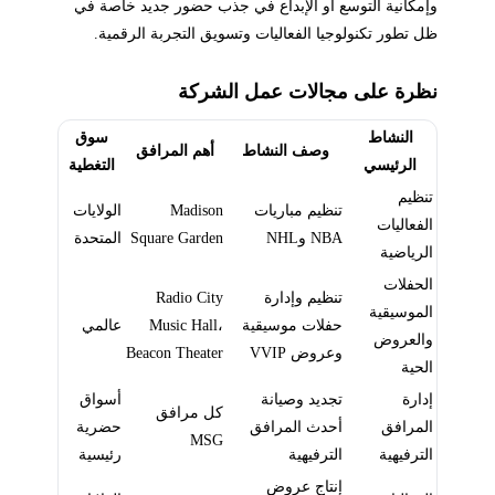
وإمكانية التوسع أو الإبداع في جذب حضور جديد خاصة في
ظل تطور تكنولوجيا الفعاليات وتسويق التجربة الرقمية.
نظرة على مجالات عمل الشركة
النشاط
سوق
وصف النشاط
أهم المرافق
الرئيسي
التغطية
تنظيم
تنظيم مباريات
Madison
الولايات
الفعاليات
NBA وNHL
Square Garden
المتحدة
الرياضية
الحفلات
تنظيم وإدارة
Radio City
الموسيقية
حفلات موسيقية
Music Hall،
عالمي
والعروض
وعروض VVIP
Beacon Theater
الحية
إدارة
تجديد وصيانة
أسواق
كل مرافق
المرافق
أحدث المرافق
حضرية
MSG
الترفيهية
الترفيهية
رئيسية
إنتاج عروض