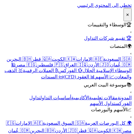
تخطي إلى المحتوى الرئيسي
✕
🏆
الوسطاء والتقييمات
›
🏆 تقييم شركات التداول
🌍
المنصات
›
🇸🇦 السعودية
🇦🇪 الإمارات
🇰🇼 الكويت
🇶🇦 قطر
🇧🇭 البحرين
🇴🇲 عُمان
🇯🇴 الأردن
🇮🇶 العراق
🇵🇸 فلسطين
🇪🇬 مصر
🕌
الوسطاء الإسلامية الحلال
💱 الفوركس
₿ العملات الرقمية
🥇 الذهب
والمعادن
📈 الأسهم
📊 العقود (CFD)
📜 السندات
📚
موسوعة البيت العربي
›
المدونة
مقالات تعليمية
الأكاديمية
أساسيات التداول
تداول
الفوركس
تداول الأسهم
📈
الأسهم والبورصات
›
🌍 كل البورصات العربية
🇸🇦 السوق السعودية
🇦🇪 الإمارات
🇪🇬
مصر
🇰🇼 الكويت
🇶🇦 قطر
🇯🇴 الأردن
🇧🇭 البحرين
🇴🇲 عُمان