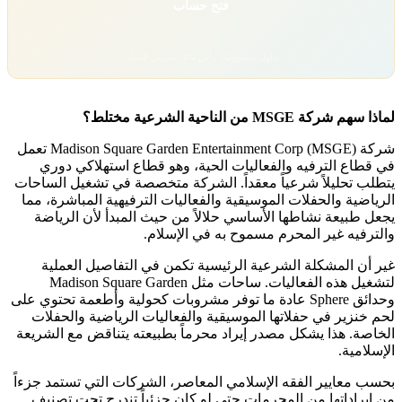
فتح حساب
تداول بمسؤولية. رأس مالك معرّض للخطر.
لماذا سهم شركة MSGE من الناحية الشرعية مختلط؟
شركة Madison Square Garden Entertainment Corp (MSGE) تعمل
في قطاع الترفيه والفعاليات الحية، وهو قطاع استهلاكي دوري
يتطلب تحليلاً شرعياً معقداً. الشركة متخصصة في تشغيل الساحات
الرياضية والحفلات الموسيقية والفعاليات الترفيهية المباشرة، مما
يجعل طبيعة نشاطها الأساسي حلالاً من حيث المبدأ لأن الرياضة
والترفيه غير المحرم مسموح به في الإسلام.
غير أن المشكلة الشرعية الرئيسية تكمن في التفاصيل العملية
لتشغيل هذه الفعاليات. ساحات مثل Madison Square Garden
وحدائق Sphere عادة ما توفر مشروبات كحولية وأطعمة تحتوي على
لحم خنزير في حفلاتها الموسيقية والفعاليات الرياضية والحفلات
الخاصة. هذا يشكل مصدر إيراد محرماً بطبيعته يتناقض مع الشريعة
الإسلامية.
بحسب معايير الفقه الإسلامي المعاصر، الشركات التي تستمد جزءاً
من إيراداتها من المحرمات حتى لو كان جزئياً تندرج تحت تصنيف