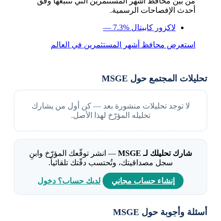
من بين محافظ أشهر المستثمرين التي نتتبعها وفق
أحدث الإفصاحات الرسمية.
لاكزور كابيتال
— 7.3%
استعرض محافظ أشهر المستثمرين في العالم
تحليلات المجتمع حول MSGE
لا توجد تحليلات منشورة بعد — كن أول من يشارك
تحليله المؤرّخ لهذا الأصل.
شارك تحليلك لـ MSGE
— انشر توقّعك المؤرّخ وابنِ
سجل مصداقيتك، وتُحتسب دقّتك تلقائياً.
إنشاء حساب مجاني
لديك حساب؟ دخول
أسئلة وأجوبة حول MSGE