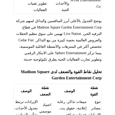
والأحداث
تطوير تقنيات
Co.
الحية
الفعاليات
يوضح الجدول بالأعلى أبرز المنافسين والبدائل لسهم شركة
Madison Square Garden Entertainment Corp في قطاع
الترفيه الحي. Live Nation تهيمن على سوق تنظيم الحفلات
والعروض العالمية بحصة كبيرة من بيع التذاكر. Cedar Fair
تتخصص أكثر في المنتزهات والأنشطة العائلية الموسمية،
بينما تركز Sphere Entertainment على الابتكار الرقمي
وتطوير تجارب الفعاليات الحية بطرق تكنولوجية حديثة.
تحليل نقاط القوة والضعف لدى Madison Square
Garden Entertainment Corp
نقطة
نقطة
الوصف
الوصف
القوة
الضعف
تنوع
مبيعات تذاكر، رعاية
الإيرادات ترتبط
اعتماد
مصادر
إعلانية، حقوق بث،
بجدول الأحداث،
موسمي
الإيرادات
خدمات ضيافة
وتتأثر بالمواسم