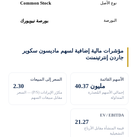
نوع الأصل
Common Stock
البورصة
بورصة نيويورك
مؤشرات مالية إضافية لسهم ماديسون سكوير
جاردن إنترتينمنت
الأسهم القائمة
السعر إلى المبيعات
40.37 مليون
2.30
إجمالي الأسهم المُصدَرة
مكرّر الإيرادات (P/S) — السعر
المتداولة
مقابل مبيعات السهم
EV / EBITDA
21.27
قيمة المنشأة مقابل الأرباح
التشغيلية