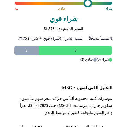
شراء
حيادي
بيع
شراء قوي
السعر المستهدف:
$51.50
8
تقييماً مسجَّلاً — نسبة الشراء (شراء قوي + شراء)
75%
.
2
6
شراء (6)
حيادي (2)
التحليل الفني لسهم MSGE
مؤشرات فنية محسوبة آلياً من حركة سعر سهم ماديسون
سكوير جاردن إنترتينمنت (MSGE) حتى 2026-08-06، تقرأ
زخم السهم واتجاهه قصير ومتوسط المدى.
مؤشر القوة النسبية RSI (14)