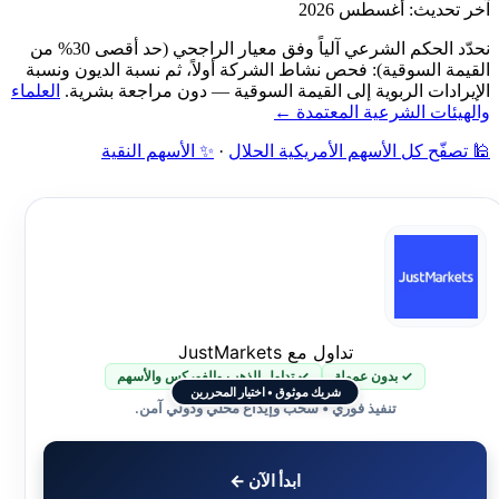
آخر تحديث: أغسطس 2026
نحدّد الحكم الشرعي آلياً وفق معيار الراجحي (حد أقصى 30% من
القيمة السوقية): فحص نشاط الشركة أولاً، ثم نسبة الديون ونسبة
الإيرادات الربوية إلى القيمة السوقية — دون مراجعة بشرية.
العلماء
والهيئات الشرعية المعتمدة ←
🕌 تصفّح كل الأسهم الأمريكية الحلال
·
✨ الأسهم النقية
تداول مع JustMarkets
✓ بدون عمولة
✓ تداول الذهب والفوركس والأسهم
شريك موثوق • اختيار المحررين
تنفيذ فوري • سحب وإيداع محلي ودولي آمن.
ابدأ الآن ←