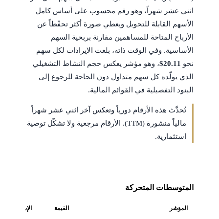
اثني عشر شهراً، وهو رقم محسوب على أساس كامل
الأسهم القابلة للتحويل ويعطي صورة أكثر تحفّظاً عن
الأرباح المتاحة للمساهمين مقارنة بربحية السهم
الأساسية. وفي الوقت ذاته، بلغت الإيرادات لكل سهم
نحو
$20.11
، وهو مؤشر يعكس حجم النشاط التشغيلي
الذي يولّده كل سهم متداول دون الحاجة للرجوع إلى
البنود التفصيلية في القوائم المالية.
تُحدَّث هذه الأرقام دورياً وتعكس آخر اثني عشر شهراً
مالياً منشورة (TTM). الأرقام مرجعية ولا تشكّل توصية
استثمارية.
المتوسطات المتحركة
المؤشر
القيمة
الإشارة