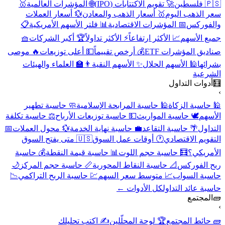
🇵🇸 فلسطين
🚀 تقويم الاكتتابات (IPO)
🌐 المؤشرات العالمية
🥇
سعر الذهب اليوم
🥇 أسعار الذهب والمعادن
💱 أسعار العملات
والفوركس
📅 المؤشرات الاقتصادية
📊 فلتر الأسهم الأمريكية
📋
جميع الأسهم
📈 الأكثر ارتفاعاً
⚡ الأكثر تداولاً
🏆 أكبر الشركات
🧺
صناديق المؤشرات ETF
💰 أرخص تقييماً
💵 أعلى توزيعات
🔥 موصى
بشرائها
🕌 الأسهم الحلال
✨ الأسهم النقية
👨‍🏫 العلماء والهيئات
الشرعية
🧮
أدوات التداول
›
🕌 حاسبة الزكاة
🕌 حاسبة المرابحة الإسلامية
🧼 حاسبة تطهير
الأسهم
🕊️ حاسبة المواريث
💵 حاسبة توزيعات الأرباح
⚖️ حاسبة تكلفة
التداول
🌴 حاسبة التقاعد
💼 حاسبة نهاية الخدمة
💱 محول العملات
📅
التقويم الاقتصادي
🕐 أوقات عمل السوق
🇺🇸 متى يفتح السوق
الأمريكي؟
🧮 حاسبة حجم اللوت
📊 حاسبة قيمة النقطة
💰 حاسبة
ربح الفوركس
📐 حاسبة النقاط المحورية
📏 حاسبة حجم المركز
🌙
حاسبة السواب
📈 متوسط سعر السهم
💹 حاسبة الربح التراكمي
📉
حاسبة عائد التداول
كل الأدوات ←
🧱
المجتمع
›
🧱 حائط المجتمع
🏆 لوحة المحلّلين
✍️ اكتب تحليلك