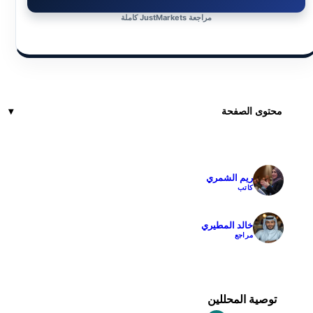
مراجعة JustMarkets كاملة
محتوى الصفحة
ريم الشمري
✓
كاتب
خالد المطيري
✓
مراجع
توصية المحللين