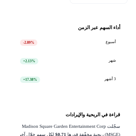
أداء السهم عبر الزمن
أسبوع
-2.89%
شهر
+2.13%
3 أشهر
+17.38%
قراءة في الربحية والإيرادات
سجّلت Madison Square Garden Entertainment Corp
(MSGE) ربحية مخفّفة قدرها
$0.71
لكل سهم خلال آخر