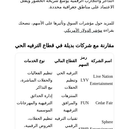
التذاكر والتجارب الرقمية يوسع شريحة الحضور ويقلل
الاعتماد على مناطق جغرافية محددة.
للمزيد حول مؤشرات السوق وتأثيرها على الأسهم، ننصحك
بقراءة
مؤشر الدولار الأمريكي
.
مقارنة مع شركات بديلة في قطاع الترفيه الحي
رمز
اسم الشركة
القطاع المالي
نوع الخدمات
السهم
الترفيه الحي
تنظيم الفعاليات
Live Nation
LYV
وتنظيم
والحفلات المباشرة،
Entertainment
الحفلات
بيع التذاكر
المنتزهات
إدارة الحدائق
Cedar Fair
FUN
والمرافق
الترفيهية والمهرجانات
الترفيهية
الموسمية
تقنيات الترفيه
تنظيم الحفلات،
Sphere
الرقمي
العروض الرقمية،
SPHR
Entertainment