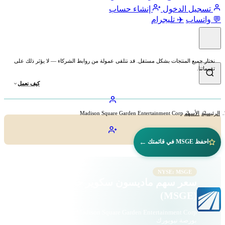
تسجيل الدخول
إنشاء حساب
💬 واتساب
✈️ تليجرام
نختار جميع المنتجات بشكل مستقل. قد نتلقى عمولة من روابط الشركاء — لا يؤثر ذلك على
تقييماتنا.
كيف نعمل
الرئيسية
الأسهم
Madison Square Garden Entertainment Corp
←
احفظ MSGE في قائمتك
NYSE: MSGE
سعر سهم ماديسون سكوير جاردن إنترتينمنت
(MSGE)
Madison Square Garden Entertainment Corp · الاستهلاك الدوري ·
بورصة نيويورك