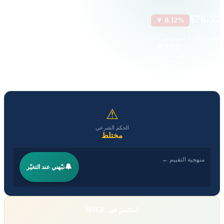
$76.57
▼ 0.12%
سعر إغلاق
6 أغسطس 2026
40
2.22 B
القيمة السوقية
حجم التداول
0.71
66.07
EPS
P/E
⚠
الحكم الشرعي
مختلط
منهجية التقييم ←
🔔
نبّهني عند التغيّر
استثمر في MSGE