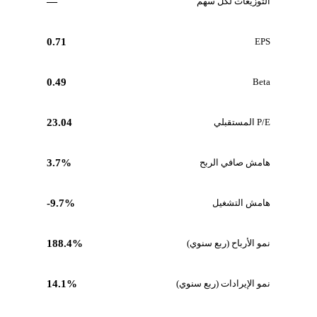
التوزيعات لكل سهم
—
0.71
EPS
0.49
Beta
P/E المستقبلي
23.04
هامش صافي الربح
3.7%
هامش التشغيل
-9.7%
نمو الأرباح (ربع سنوي)
188.4%
نمو الإيرادات (ربع سنوي)
14.1%