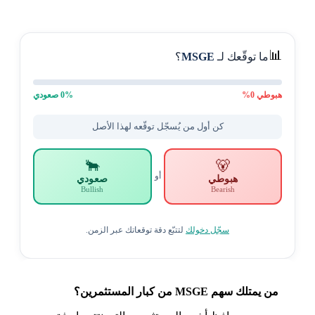
📊
ما توقّعك لـ
MSGE
؟
هبوطي
0
%
% صعودي
0
كن أول من يُسجّل توقّعه لهذا الأصل
🐂
🐻
أو
هبوطي
صعودي
Bullish
Bearish
سجّل دخولك
لتتبّع دقة توقعاتك عبر الزمن.
من يمتلك سهم MSGE من كبار المستثمرين؟