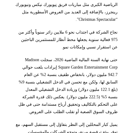
الرياضية الكبرى مثل مباريات فريق
نيو
يورك نيكس ونيويورك
رينجرز، بالإضافة إلى العديد من العروض الأسطورية مثل
“Christmas Spectacular”.
نجاح الشركة في اجتذاب نحو 6 ملايين زائر سنوياً وأكثر من
975 فعالية سنوية يجعلها محط أنظار للمستثمرين الباحثين
عن استقرار نسبي وإمكانات نمو.
حتى نهاية السنة المالية الماضية 2026، سجلت Madison
Square Garden Entertainment Corp إيرادات بلغت حوالي
942.7 مليون دولار، بانخفاض طفيف بنسبة 2% عن العام
السابق لها، ولكن مع تحسن في الدخل التشغيلي بنسبة 9%
(بلغ 122.1 مليون دولار) وزيادة الدخل التشغيلي المعدل
بنسبة 5% (222.5 مليون دولار). يعكس ذلك قدرة الشركة
على التحكم بالتكاليف وتحقيق أرباح مستدامة حتى في ظل
ظروف السوق الصعبة أو تقلب الطلب على العروض.
يميل كبار المحللين إلى النظر بتفاؤل إلى مستقبل السهم، مع
توفر بيئة ترفيهية مرنة، وتوجه الشركات والمؤسسات