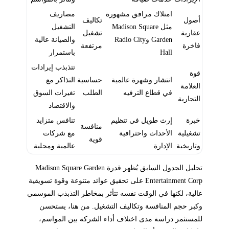
امتلاك مرافق مشهورة
مصاريف
أصول
تكاليف
مثل Madison Square
التشغيل
عقارية
تشغيل
Garden وRadio City
والصيانة عالية
فاخرة
مرتفعة
Hall
باستمرار
تتذبذب إيرادات
قوة
انتشار وشهرة عالمية
حساسية
التذاكر مع
العلامة
في قطاع الترفيه
الطلب
تغيرات السوق
التجارية
والاقتصاد
خبرة
إرث طويل في تنظيم
تنافس متزايد
منافسة
تشغيلية
الأحداث واحترافية
مع شركات
قوية
وتاريخية
الإدارة
عالمية ومحلية
تحليل الجدول السابق يُظهر قدرة Madison Square Garden
Entertainment Corp على تحقيق عوائد متنوعة وقوة تسويقية
عالية، لكنها في الوقت نفسه تتأثر بمخاطر التذبذب الموسمي
وكبر حجم المنافسة وتكاليف التشغيل. من هنا، يستحسن
للمستثمر دراسة مدى اختلاف أداء الشركة بين المواسم،