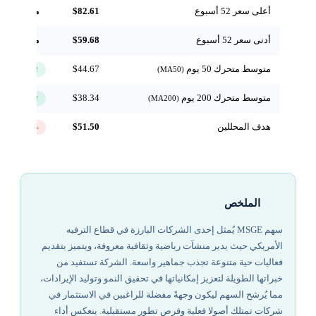
أعلى سعر 52 أسبوع
$82.61
مرجعي
أدنى سعر 52 أسبوع
$59.68
مرجعي
متوسط متحرك 50 يوم
$44.67
↑ فوق
(MA50)
متوسط متحرك 200 يوم
$38.34
↑ فوق
(MA200)
هدف المحللين
$51.50
-32.7%
الملخص
سهم MSGE يُمثل إحدى الشركات البارزة في قطاع الترفيه
الأمريكي حيث يدير منشآت رياضية وثقافية معروفة، ويتميز بتقديم
فعاليات حية متنوعة تجذب جماهير واسعة. الشركة تستفيد من
خبراتها الطويلة لتعزيز إمكانياتها في تحقيق النمو وتوليد الإيرادات،
مما يُرشح السهم ليكون وجهةً مفضلة للراغبين في الاستثمار في
شركات تمتلك أصولا فعلية وفرص تطور مستقبلية. ينعكس أداء