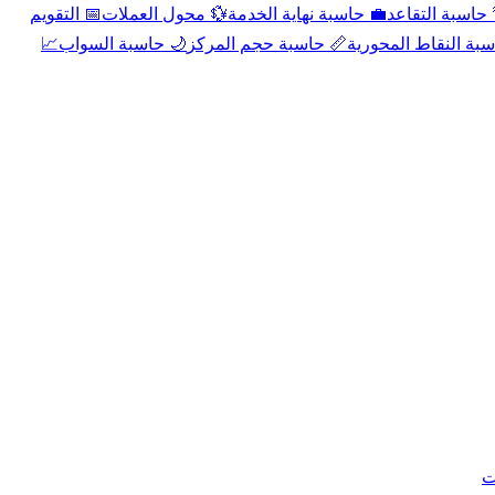
📅 التقويم
💱 محول العملات
💼 حاسبة نهاية الخدمة
🌴 حاسبة التقا
📈
🌙 حاسبة السواب
📏 حاسبة حجم المركز
📐 حاسبة النقاط الم
