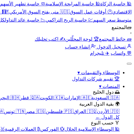
🕌 حاسبة الزكاة
🕌 حاسبة المرابحة الإسلامية
🧼 حاسبة تطهير الأسهم
الاقتصادي
🕐 أوقات عمل السوق
🇺🇸 متى يفتح السوق الأمريكي؟
🧮 
متوسط سعر السهم
💹 حاسبة الربح التراكمي
📉 حاسبة عائد التداول
كل 
🧱
المجتمع
›
🧱 حائط المجتمع
🏆 لوحة المحلّلين
✍️ اكتب تحليلك
تسجيل الدخول
إنشاء حساب
💬 واتساب
✈️ تليجرام
الوسطاء والتقييمات
▾
🏆 تقييم شركات التداول
المنصات
▾
🌅 دول الخليج
🇸🇦 السعودية
🇦🇪 الإمارات
🇰🇼 الكويت
🇶🇦 قطر
🇧🇭 البحرين
🌍 بقية الدول العربية
🇯🇴 الأردن
🇮🇶 العراق
🇵🇸 فلسطين
🇪🇬 مصر
🇹🇳 تونس
🇲🇦 
كل الدول ←
🏅 حسب النوع
🕌 الوسطاء الإسلامية الحلال
💱 الفوركس
₿ العملات الرقمية
🥇 