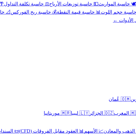
عد
⚖️ حاسبة تكلفة التداول
💵 حاسبة توزيعات الأرباح
🕊️ حاسبة المواريث
حورية
💰 حاسبة ربح الفوركس
📊 حاسبة قيمة النقطة
🧮 حاسبة حجم ال
كل الأدوا
🇴🇲 عُمان
🇲🇷 موريتانيا
🇱🇾 ليبيا
🇩🇿 الجزائر
🇲🇦 ا
 السندات
📊 العقود مقابل الفروقات (CFD)
📈 الأسهم
🥇 الذهب والمع