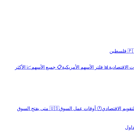
 فلسطين
 الاقتصادية
📊 فلتر الأسهم الأمريكية
📋 جميع الأسهم
📈 الأكثر
لتقويم الاقتصادي
🕐 أوقات عمل السوق
🇺🇸 متى يفتح السوق
داول