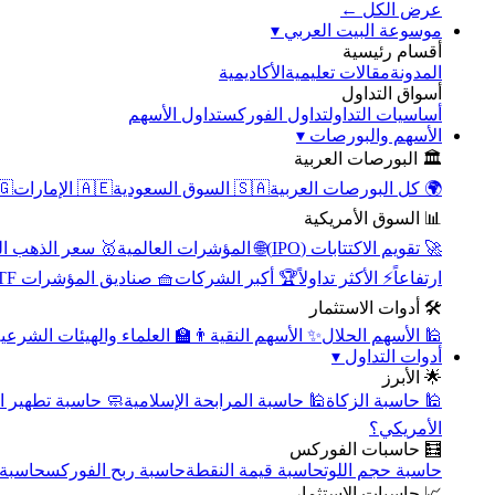
عرض الكل ←
▾
موسوعة البيت العربي
أقسام رئيسية
الأكاديمية
مقالات تعليمية
المدونة
أسواق التداول
تداول الأسهم
تداول الفوركس
أساسيات التداول
▾
الأسهم والبورصات
🏛️ البورصات العربية
مصر
🇦🇪 الإمارات
🇸🇦 السوق السعودية
🌍 كل البورصات العربية
📊 السوق الأمريكية
سعر الذهب اليوم
🌐 المؤشرات العالمية
🚀 تقويم الاكتتابات (IPO)
🧺 صناديق المؤشرات ETF
🏆 أكبر الشركات
⚡ الأكثر تداولاً
ارتفاعاً
🛠️ أدوات الاستثمار
‍🏫 العلماء والهيئات الشرعية
✨ الأسهم النقية
🕌 الأسهم الحلال
▾
أدوات التداول
🌟 الأبرز
سبة تطهير الأسهم
🕌 حاسبة المرابحة الإسلامية
🕌 حاسبة الزكاة
الأمريكي؟
🧮 حاسبات الفوركس
محورية
حاسبة ربح الفوركس
حاسبة قيمة النقطة
حاسبة حجم اللوت
📈 حاسبات الاستثمار