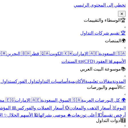
تخطي إلى المحتوى الرئيسي
✕
الوسطاء والتقييمات
🏆
›
🏆 تقييم شركات التداول
المنصات
🌍
›
 عُمان
🇧🇭 البحرين
🇶🇦 قطر
🇰🇼 الكويت
🇦🇪 الإمارات
🇸🇦 السعودية
📜 السندات
📊 العقود (CFD)
الأسهم
موسوعة البيت العربي
📚
›
الأسهم
تداول الفوركس
أساسيات التداول
الأكاديمية
مقالات تعليمية
المدونة
الأسهم والبورصات
📈
›
🇪🇬 مصر
🇦🇪 الإمارات
🇸🇦 السوق السعودية
🌍 كل البورصات العربية
لاقتصادية
💱 أسعار العملات والفوركس
🥇 أسعار الذهب والمعادن
اليوم
نقية
🕌 الأسهم الحلال
🔥 موصى بشرائها
💵 أعلى توزيعات
أرخص تقييماً
أدوات التداول
🧮
›