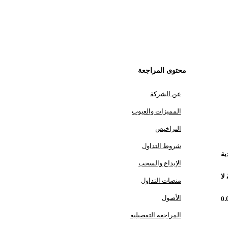
محتوى المراجعة
عن الشركة
المميزات والعيوب
التراخيص
شروط التداول
ية
الإيداع والسحب
لا
منصات التداول
الأصول
0
المراجعة التفصيلية