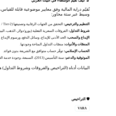
🔬 كيف نُقيّم الوسطاء في البيت العربي
نُقيّم دراية المالية وفق معايير موضوعية قابلة للقياس،
وسيط عبر ستة محاور:
التنظيم والترخيص:
التحقق من الجهات الرقابية وتصنيفها (Tier‑1 / Tier‑2 / محلي) — 1 ترخيص موثّق أدناه.
شروط التداول:
الفروقات السعرية الفعلية (يورو/دولار، الذهب، البيت
الإيداع والسحب:
الحد الأدنى للإيداع، وسائل الدفع، ورسوم الإيداع
المنصّات والأدوات:
منصّات التداول المتاحة وجودتها.
الحساب الإسلامي:
توفّر حساب متوافق مع الشريعة بدون فوائد.
الموثوقية والدعم:
سنة التأسيس (2013)، السمعة، وجودة خدمة العملاء.
البيانات أدناه (التراخيص والفروقات وشروط التداول) هي
🛡️ التراخيص
VARA