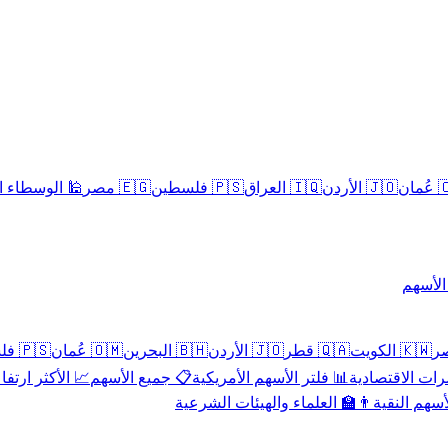
سلامية الحلال
🇪🇬 مصر
🇵🇸 فلسطين
🇮🇶 العراق
🇯🇴 الأردن
🇴
تداول 
🇵🇸 فلسطين
🇴🇲 عُمان
🇧🇭 البحرين
🇯🇴 الأردن
🇶🇦 قطر
🇰🇼 الكويت
 الأكثر ارتفاعاً
📋 جميع الأسهم
📊 فلتر الأسهم الأمريكية
📅 المؤشرات ا
👨‍🏫 العلماء والهيئات الشرعية
✨ الأسهم ال