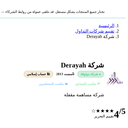
نختار جميع المنتجات بشكل مستقل. قد نتلقى عمولة من روابط الشركاء — لا ي
الرئيسية
تقييم شركات التداول
شركة Derayah
شركة Derayah
● شركة موثوقة
تأسست 2013
🕌 حساب إسلامي
🌱 مناسب للمبتدئين
💼 مناسب للمستثمرين
شركة مساهمة مقفلة
/5
★★★★☆
4
تقييم التحرير