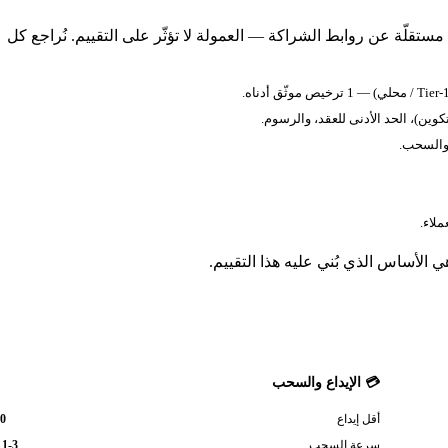
 مستقلّة عن روابط الشراكة — العمولة لا تؤثّر على التقييم. نُراجع كل
كوين)، الحد الأدنى للعقد، والرسوم.
 والسحب.
 الأساس الذي بُني عليه هذا التقييم.
💳 الإيداع والسحب
0
أقل إيداع
سرعة السحب
1-3 أيام