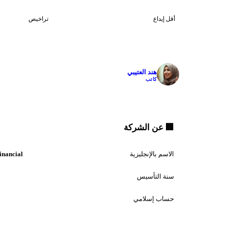
1
$100
أقل إيداع
تراخيص
✓
هند العتيبي
كاتب
🏢 عن الشركة
الاسم بالإنجليزية
inancial
سنة التأسيس
حساب إسلامي