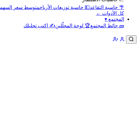
🌴 حاسبة التقاعد
💵 حاسبة توزيعات الأرباح
متوسط سعر السهم
كل الأدوات ←
المجتمع
▾
🧱 حائط المجتمع
🏆 لوحة المحلّلين
✍️ اكتب تحليلك