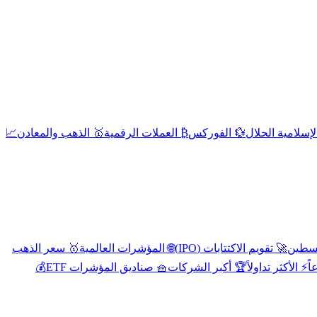
إسلامية الحلال
💱 الفوركس
₿ العملات الرقمية
🥇 الذهب والمعادن
📈
🚀 تقويم الاكتتابات (IPO)
🌐 المؤشرات العالمية
🥇 سعر الذهب
اً
⚡ الأكثر تداولاً
🏆 أكبر الشركات
🧺 صناديق المؤشرات ETF
💰