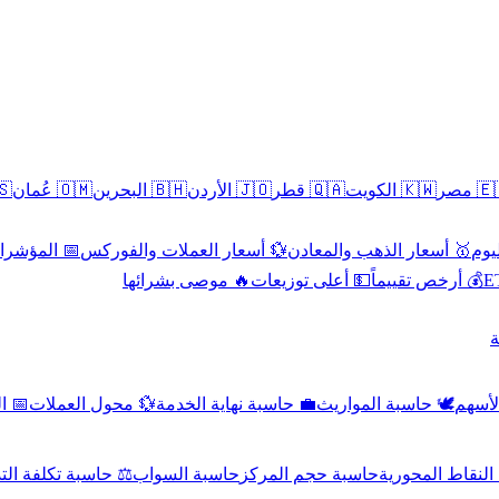
سطين
🇴🇲 عُمان
🇧🇭 البحرين
🇯🇴 الأردن
🇶🇦 قطر
🇰🇼 الكويت
🇪🇬 
 الاقتصادية
💱 أسعار العملات والفوركس
🥇 أسعار الذهب والمعادن
🥇 
🔥 موصى بشرائها
💵 أعلى توزيعات
💰 أرخص تقييماً

صادي
💱 محول العملات
💼 حاسبة نهاية الخدمة
🕊️ حاسبة المواريث
🧼 حا
اسبة تكلفة التداول
حاسبة السواب
حاسبة حجم المركز
حاسبة النقاط ال