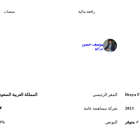
3
0
رافعة مالية
منصات
✓
يوسف حسن
مراجع
Draya F
المقر الرئيسي
المملكة العربية السعود
2013
شركة مساهمة عامة
✗ 
✓ متوفر
البونص
.0%